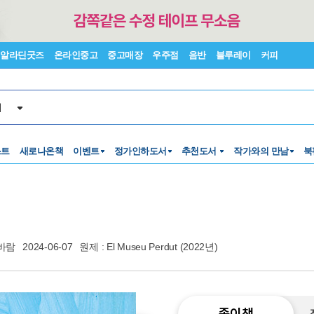
알라딘굿즈
온라인중고
중고매장
우주점
음반
블루레이
커피
서
스트
새로나온책
이벤트
정가인하도서
추천도서
작가와의 만남
북
바람
2024-06-07
원제 : El Museu Perdut (2022년)
종이책