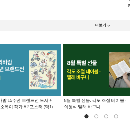
방
더보기
람 15주년 브랜드전 도서 +
8월 특별 선물. 각도 조절 테이블 ·
소복이 작가 A2 포스터 (택1)
이동식 빨래 바구니