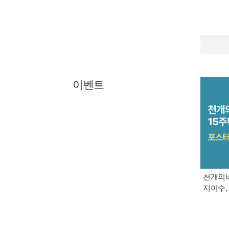
이벤트
천개의바
지이수, 