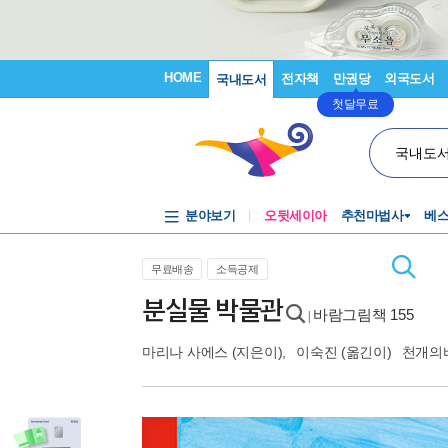
HOME
전자책
만권당
외국도서
국내도서
첫달무료
국내도
분야보기
오뒷세이아
추천마법사
베
무료배송
소득공제
분실물 박물관
바람그림책 155
|
마리나 사에스
(지은이),
이숙진
(옮긴이)
천개의