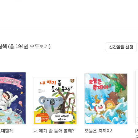
림책
(총 194권 모두보기)
신간알림 신청
초대할게
내 얘기 좀 들어 볼래?
오늘은 축제야!