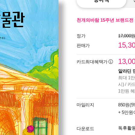
천개의바람 15주년 브랜드전 
정가
17,000
15,3
판매가
13,0
카드최대혜택가
알라딘 
최대 1만
시) / 
1만원 
마일리지
850원(5
+ 5만원
독후활
다운로드