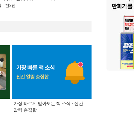
 - 전2권
가장 빠르게 받아보는 책 소식 - 신간
경기컬처패스 1만원 
알림 총집합