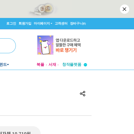
로그인
회원가입
마이페이지
고객센터
장바구니
(0)
투비컨티뉴드
펀드
북플
서재
창작플랫폼
투비컨티뉴드