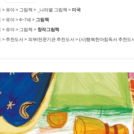
서
>
유아
>
그림책
>
_나라별 그림책
>
미국
서
>
유아
>
4~7세
>
그림책
서
>
유아
>
그림책
>
창작그림책
서
>
추천도서
>
외부/전문기관 추천도서
>
(사)행복한아침독서 추천도