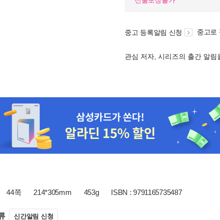
선물포장불가
중고로
중고 등록알림 신청
관심 저자, 시리즈의 출간 알
44쪽
214*305mm
453g
ISBN : 9791165735487
류
신간알림 신청