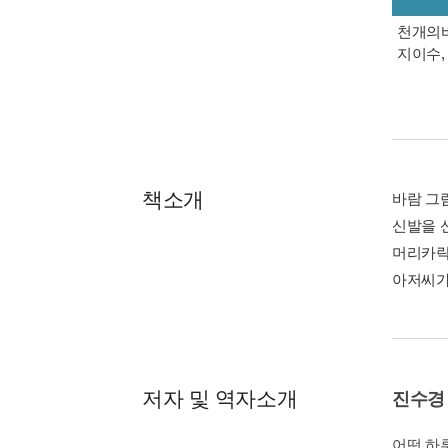
천개의바
지이수, 
책소개
바람 그림
신발을 
머리카락
아저씨가
저자 및 역자소개
진수경
어떤 하