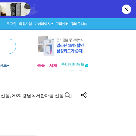
로그인
회원가입
마이페이지
고객센터
장바구니
(0)
투비컨티뉴드
펀드
북플
서재
창작플랫폼
투비컨티뉴드
 선정, 2020 경남독서한마당 선정
|