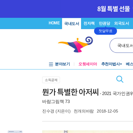
HOME
전자책
만권당
외국도서
국내도서
첫달무료
국내도
분야보기
오뒷세이아
추천마법사
베
소득공제
뭔가 특별한 아저씨
- 2021 국가인
바람그림책 73
진수경
(지은이)
천개의바람
2018-12-05