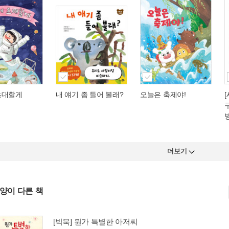
초대할게
내 얘기 좀 들어 볼래?
오늘은 축제야!
방
더보기
사양이 다른 책
[빅북] 뭔가 특별한 아저씨