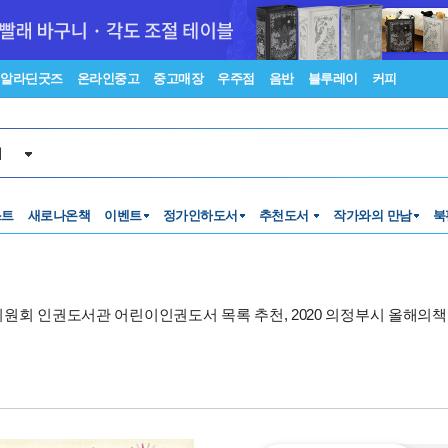
알라딘굿즈
온라인중고
중고매장
우주점
음반
블루레이
커피
서
스트
새로나온책
이벤트
정가인하도서
추천도서
작가와의 만남
북
권위원회 인권도서관 어린이인권도서 목록 추천, 2020 의정부시 올해의책