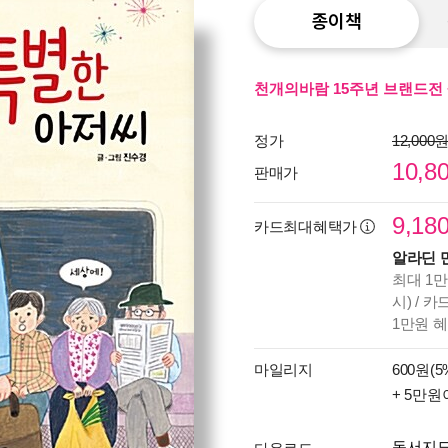
종이책
천개의바람 15주년 브랜드전 
정가
12,000
10,8
판매가
9,18
카드최대혜택가
알라딘 
최대 1만
시) / 
1만원 
마일리지
600원(5
+ 5만원
독서지