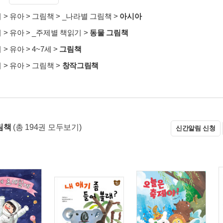
서
>
유아
>
그림책
>
_나라별 그림책
>
아시아
서
>
유아
>
_주제별 책읽기
>
동물 그림책
서
>
유아
>
4~7세
>
그림책
서
>
유아
>
그림책
>
창작그림책
림책
(총 194권 모두보기)
신간알림 신청