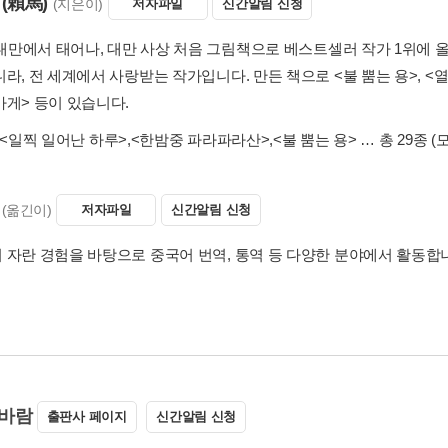
(賴馬)
(지은이)
저자파일
신간알림 신청
년 대만에서 태어나, 대만 사상 처음 그림책으로 베스트셀러 작가 1위에
라, 전 세계에서 사랑받는 작가입니다. 만든 책으로 <불 뿜는 용>, <열
가게> 등이 있습니다.
<일찍 일어난 하루>
,
<한밤중 파라파라산>
,
<불 뿜는 용>
… 총 29종
(
(옮긴이)
저자파일
신간알림 신청
 자란 경험을 바탕으로 중국어 번역, 통역 등 다양한 분야에서 활동합
바람
출판사 페이지
신간알림 신청