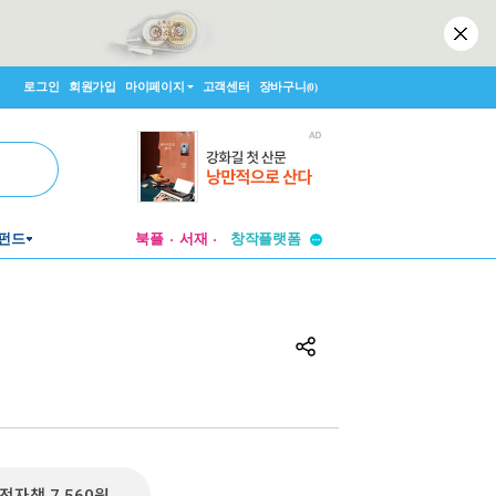
로그인
회원가입
마이페이지
고객센터
장바구니
(0)
투비컨티뉴드
펀드
북플
서재
창작플랫폼
투비컨티뉴드