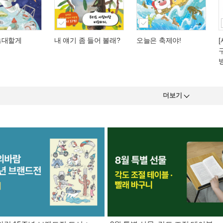
초대할게
내 얘기 좀 들어 볼래?
오늘은 축제야!
방
더보기