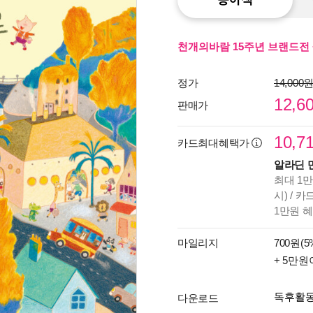
천개의바람 15주년 브랜드전 
정가
14,000
12,6
판매가
10,7
카드최대혜택가
알라딘 
최대 1만
시) / 
1만원 
마일리지
700원(5
+ 5만원
독후활
다운로드