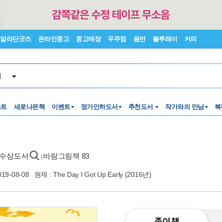
알라딘굿즈
온라인중고
중고매장
우주점
음반
블루레이
커피
서
스트
새로나온책
이벤트
정가인하도서
추천도서
작가와의 만남
북
 수상도서
바람그림책 83
|
019-08-08
원제 : The Day I Got Up Early (2016년)
종이책