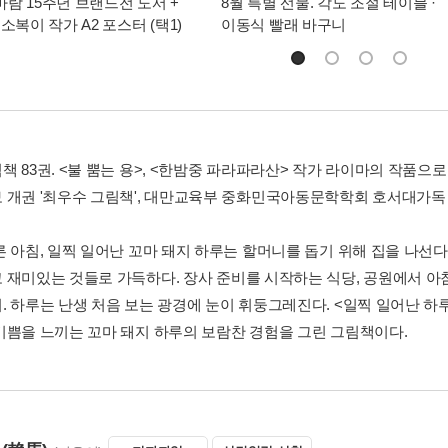
람 15주년 브랜드전 도서 +
8월 특별 선물. 각도 조절 테이블 ·
소복이 작가 A2 포스터 (택1)
이동식 빨래 바구니
 83권. <불 뿜는 용>, <한밤중 파라파라산> 작가 라이마의 작품으로
 개권 '최우수 그림책', 대만교육부 중화민국아동문학학회 호서대가독 
른 아침, 일찍 일어난 꼬마 돼지 하루는 할머니를 돕기 위해 집을 나선다
 재미있는 것들로 가득하다. 장사 준비를 시작하는 식당, 공원에서 아
. 하루는 난생 처음 보는 광경에 눈이 휘둥그레진다. <일찍 일어난 하
기쁨을 느끼는 꼬마 돼지 하루의 보람찬 경험을 그린 그림책이다.