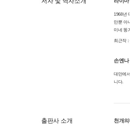
저자 및 역자소개
라이마
1968
만뿐 아니
미네 똥
최근작 :
손옌나
대만에서
니다.
출판사 소개
천개의