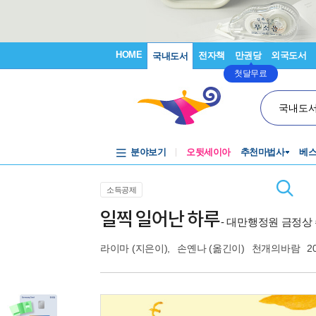
HOME
전자책
만권당
외국도서
국내도서
첫달무료
국내도
분야보기
오뒷세이아
추천마법사
베
소득공제
일찍 일어난 하루
- 대만행정원 금정상
라이마
(지은이),
손옌나
(옮긴이)
천개의바람
2