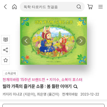
소득공제
천개의바람 15주년 브랜드전 + 지이수, 소복이 포스터
랄라 가족의 즐거운 소풍 : 봄 들판 이야기
카지리 미나코
(지은이),
최은영
(옮긴이)
천개의바람
2023-12-22