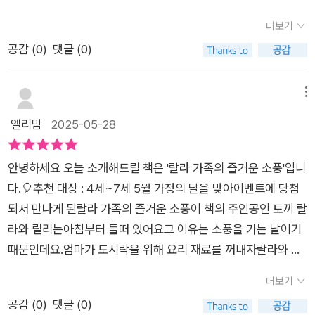
겨울: 동생이 아픈 날 이렇게 네 권의 책을 통해사계절의 특징을
더보기
담아내고가족과 자매간의 사랑을 보여주고 있어요.또 들판, 공항,
공감 (
0
)
댓글 (0)
숲속, 병원 등 다양한 장소들을 통해그곳을 이용하는 사람들의 모
습을 다양하게 알려주기도 하고위급한 상황을 만났을 때 대처하
는 방법과 안전을 챙길 수 있도록자연스럽게 보여줍니다.그리고
메뉴
어려움이 생길 때 서로 도움을 주고 받는 것이자연스러운 일임을
엘리맘
2025-05-28
깨닫게 해줘요.물론 어려운 일에 도전하고 성공하는용기와 기쁨
도 알게 해주고요. 너무나 예쁜 토끼 가족들의 그림은 이 책을
안녕하세요 오늘 소개해드릴 책은 '랄라 가족의 즐거운 소풍'입니
만나는 누구에게나 기쁨을 주기에 충분해요.사랑스러운 랄라와
다.🎈추천 대상 : 4세~7세 5월 가정의 달을 맞아이벤트에 당첨
가족들을 통해 일상 생활에서 만나는 다양한 경험들을 미리 경험
되서 만나게 된랄라 가족의 즐거운 소풍이 책의 주인공인 토끼 랄
하게 될거예요. 기분이 우울한 날 이 책을 꺼내면저절로 기분이
라와 릴리는아침부터 들떠 있어요그 이유는 소풍을 가는 날이기
풀릴 것 같아요~~
때문인데요.엄마가 도시락을 위해 요리 재료를 꺼내자랄라와 릴
리도 함께 도우려하죠메뉴는 블루베리를 꼭 짜서 만든 주스, 민들
더보기
레 잎에 잼을 발라 끼운 당근 샌드위치 등등가방 속에 넣고 출발
공감 (
0
)
댓글 (0)
합니다.봄소풍이 신나 노래를 부르며 가고언덕을 지나 꽃놀이도