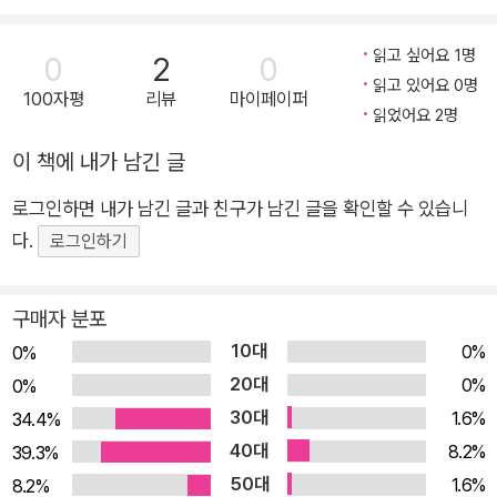
움은 물론, 그보다 더 중요한 안전에 대한 경각심을 불러 일으킵
니다. ● 가족과 자연 속에서 성장하는 나의 이야기 <바람숲 토
읽고 싶어요 1명
0
2
0
끼 가족> 시리즈는 바람숲에 사는 랄라와 가족을 이야기합니다.
읽고 있어요 0명
100자평
리뷰
마이페이퍼
읽었어요 2명
랄라가 가족과 함께 살아가면서 경험하는 평범한 일상을 따뜻하
게 그려내고 있지요. 겨울맞이 준비로 바쁜 엄마를 대신해 혼자
이 책에 내가 남긴 글
첫 심부름을 해내는 랄라의 모습을 시작으로, 봄 소풍을 가서 동
로그인하면 내가 남긴 글과 친구가 남긴 글을 확인할 수 있습니
생을 잃어버린 이야기, 여름날 동생과 둘이서 할아버지 할머니를
다.
로그인하기
마중하러 가는 이야기, 추운 겨울에 막내 동생이 아파서 가족이
함께 병원에 가는 이야기까지, 가족이라는 울타리 안에서 어울려
살아갈 때 누구나 한 번쯤 경험할 수 있는 일들이 펼쳐집니다. 아
구매자 분포
이들에게 가족은 세상의 전부와 같습니다. 가족 안에서 홀로 서는
10대
0%
0%
법을 연습하고, 서로 의지하며 살아가는 삶을 깨닫지요. 또 혼자
20대
0%
0%
라면 무서울 수 있는 사회와 자연이, 가족과 함께하기에 즐겁고
30대
1.6%
34.4%
아름답게 느껴집니다. <바람숲 토끼 가족> 시리즈를 통해 아이
40대
8.2%
39.3%
들은 가족의 소중함과 행복을 알고, 그 안에서 성장하는 나를 발
50대
1.6%
8.2%