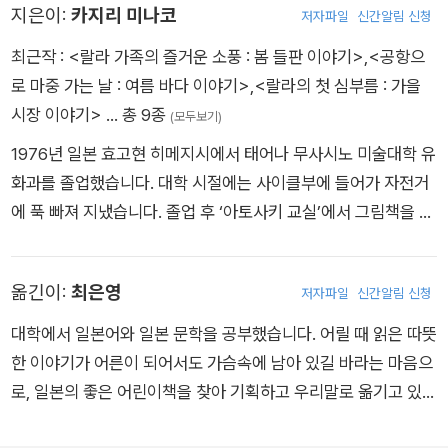
지은이:
카지리 미나코
만든 도시락을 먹었다.
저자파일
신간알림 신청
최근작 :
<랄라 가족의 즐거운 소풍 : 봄 들판 이야기>
,
<공항으
배가 부른 아빠와 엄마는 좀 쉬자고 했지만 랄라와 동생 릴리는
로 마중 가는 날 : 여름 바다 이야기>
,
<랄라의 첫 심부름 : 가을
기운이 넘쳤다. 둘이서 모험을 하고 오겠다 한다. 노래를 부르며
시장 이야기>
… 총 9종
(모두보기)
돌다리를 껑충 건너고, 통나무 굴을 통과한다. 그리고 또 이곳저
1976년 일본 효고현 히메지시에서 태어나 무사시노 미술대학 유
곳을 다니는데, 어? 랄라가 깜짝 놀난다. 여태 뒤따르던 동생 릴
화과를 졸업했습니다. 대학 시절에는 사이클부에 들어가 자전거
리가 사라졌기 때문이다. 릴리? 릴리! 아무리 외쳐도 대답이 없
에 푹 빠져 지냈습니다. 졸업 후 ‘아토사키 교실’에서 그림책을 공
다. 릴리는 어디로 갔을까? 랄라는 동생을 찾을 수 있을까?
부하고, 딸의 성장을 계기로 그림책 창작을 시작했습니다. 주요
작품으로 <두 개가 하나>, <드림 어드벤처 피라미드 미궁으로>
옮긴이:
최은영
저자파일
신간알림 신청
등이 있습니다.
대학에서 일본어와 일본 문학을 공부했습니다. 어릴 때 읽은 따뜻
한 이야기가 어른이 되어서도 가슴속에 남아 있길 바라는 마음으
로, 일본의 좋은 어린이책을 찾아 기획하고 우리말로 옮기고 있습
니다.