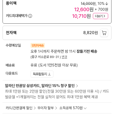
종이책
14,000
원,
10%
12,600
원
+ 700원
10,710
원
카드최대혜택가
더보기
전자책
8,820
원
수령예상일
양탄자배송
오후 1시까지 주문하면 밤 11시
잠들기전 배송
(중구 서소문로 89-31 )
변경
배송료
유료 (도서 1만5천원 이상 무료)
다운로드
독후활동지
알라딘 만권당 삼성카드, 알라딘 15% 청구 할인
최대 1만원 또는 2만원 할인(전월 30만원 또는 60만원 이용 시) / 카드
발급월 +1개월까지는 전월 실적이 없어도 최대 1만원 혜택 제공
카드/간편결제 할인
무이자 할부
소득공제 570원