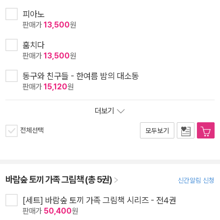
피아노
판매가
13,500
원
훔치다
판매가
13,500
원
동구와 친구들 - 한여름 밤의 대소동
판매가
15,120
원
더보기
전체선택
모두보기
바람숲 토끼 가족 그림책 (총 5권)
신간알림 신청
[세트] 바람숲 토끼 가족 그림책 시리즈 - 전4권
판매가
50,400
원