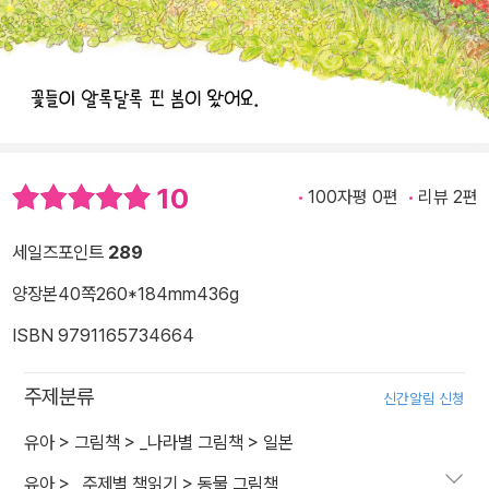
10
100자평 0편
리뷰 2편
세일즈포인트
289
양장본
40쪽
260*184mm
436g
ISBN 9791165734664
주제분류
신간알림 신청
유아
>
그림책
>
_나라별 그림책
>
일본
유아
>
_주제별 책읽기
>
동물 그림책