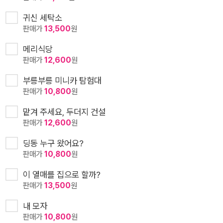
귀신 세탁소
판매가
13,500
원
메리식당
판매가
12,600
원
부릉부릉 미니카 탐험대
판매가
10,800
원
맡겨 주세요, 두더지 건설
판매가
12,600
원
딩동 누구 왔어요?
판매가
10,800
원
이 열매를 집으로 할까?
판매가
13,500
원
내 모자
판매가
10,800
원