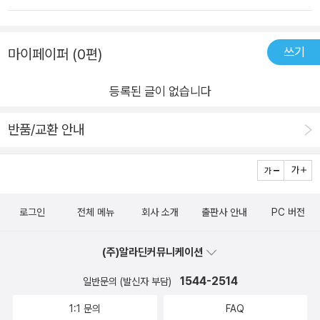
즐기는데요랄라와 동생 릴리가 모험하는 중에릴리가 사라집니
다.과연 릴리를 찾을 수 있을까요?이 그림책은 사계절의 특징을
쓰기
마이페이퍼 (0편)
나타낸 그림책으로시리즈 별로 각 계절의 특징이 나타납니다.소
풍 전 설레는 아이들의 마음도함께 묻어나오고 가족과 함께하는
등록된 글이 없습니다
소중한 시간이 그려진 따뜻한 그림책이라엘리가 더 좋아하는 것
같아요~
반품/교환 안내
로그인
전체 메뉴
회사 소개
출판사 안내
PC 버전
(주)알라딘커뮤니케이션
1544-2514
일반문의 (발신자 부담)
1:1 문의
FAQ