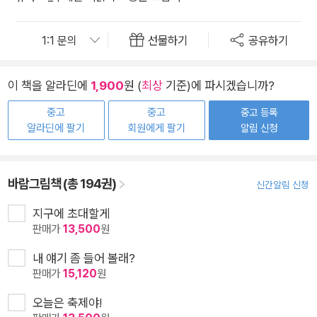
선물하기
공유하기
이 책을 알라딘에
1,900
원 (
최상
기준)에 파시겠습니까?
중고
중고
중고 등록
알라딘에 팔기
회원에게 팔기
알림 신청
바람그림책 (총 194권)
신간알림 신청
지구에 초대할게
판매가
13,500
원
내 얘기 좀 들어 볼래?
판매가
15,120
원
오늘은 축제야!