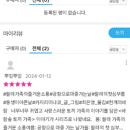
통해 재미를 느끼고, 사회에 필요한 교육에 흥미를 갖고 자신감을
등록된 평이 없습니다.
갖게 될 것입니다. ● 봄 여름 가을 겨울의 특징을 골고루 담아낸
사계절 그림책 <바람숲 토끼 가족> 시리즈는 봄꽃들이 활짝 피
어난 들판부터 시원한 여름 바다, 가을색으로 물든 숲과 마을, 눈
쓰기
마이리뷰
으로 뒤덮인 겨울의 자연을 보여줍니다. 카지리 미나코 작가는 그
구매자 (0)
전체 (2)
림책 장면마다 사계절의 특징을 펼쳐놓고, 여기에 다양한 이웃 동
물들을 등장시켜 놓았습니다. 각 동물은 계절에 어울리는 옷을 입
메뉴
은 채 저마다 다른 생활 모습을 보여주지요. 이는 독자들에게 랄
라 가족의 이야기는 물론, 그림 속 등장하는 동물들을 통해 계절
뿌잉뿌잉
2024-01-12
에 따른 다양한 활동을 살펴보는 재미를 줍니다. 단순히 사계절
자연 풍경만 소개하는 게 아니라 계절에 따른 다양한 생활상을 그
#랄라가족의즐거운소풍#공항으로마중가는날#랄라의첫심부름
림으로써, 독자가 보다 계절의 차이를 이해할 수 있도록 만들었습
#동생이아픈날#카지리미나코_글_그림#최은영_옮김#천개의바
니다. 또, <바람숲 토끼 가족> 시리즈를 통해 독자는 자연환경이
람 너무너무 귀엽고 사랑스러운 토끼 가족의 이야기를 담은<바
생활에 미치는 영향과 중요성을 깨달을 수 있습니다.
람숲 토끼 가족> 이야기가 시리즈로 나왔네요. 봄: 랄라 가족의
즐거운 소풍여름: 공항으로 마중 가는 날가을: 랄라의 첫 심부름