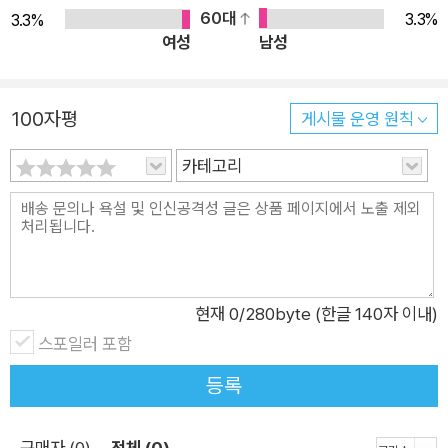
견할 수 있습니다. ● 다양한 사물과 인물의 생활 등 볼거리가 가
60대
3.3%
3.3%
득한 그림책 <바람숲 토끼 가족> 시리즈는 랄라 가족의 이야기
여성
남성
외에, 계절마다 달라지는 자연 및 마을의 풍경과 그 안에서 살아
가는 이웃들의 모습을 풍성하게 표현하고 있습니다. 봄 소풍을 간
100자평
게시물 운영 원칙
<랄라 가족의 즐거운 소풍>에서는 랄라네처럼 소풍을 나온 카
피바라 가족을 비롯하여, 낚시나 운동을 하는 다양한 이웃들을 보
카테고리
여줍니다. 할머니 할아버지를 마중 가는 <공항으로 마중 가는 날
>은 마차, 카누 등 다양한 탈것 및 이동수단을 볼 수 있고, 공항은
다양한 여행객들로 가득합니다. 시장에 가는 <랄라의 첫 심부름
>은 우체국과 털실 가게, 서점 등 상점들의 모습과 물건을 사고
파는 셈에 대해 알려 주지요. 한겨울 병원에 가는 <동생이 아픈
현재
0
/280byte (한글 140자 이내)
날>은 병원의 모습과 환자 및 간호사, 의사의 역할을 보여주고,
스포일러 포함
겨울철 안전에 대해 말합니다. 이처럼 <바람숲 토끼 가족> 시리
등록
즈는 어린아이들이 교육받기 시작하는 경제 및 사회적 주제를 바
탕으로, 그에 대한 이해가 쉽도록 장면마다 주변 사물과 인물들을
배치했습니다. 아이들은 그림 속 인물들의 다양한 모습과 사물을
구매자 (0)
전체 (0)