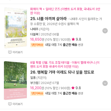
화제의 책 + 알라딘 굿즈 (이벤트 도서 포함, 국내도서 3만
원 이상)
25. 너를 아끼며 살아라
- 나태주 시인이 들려주는 가
장 소중한 말, 2026년 수원시 올해의 책
나태주
(지은이)
더블북
|
2025년 06월
16,650
9.8
원 (10% 할인 / 920원)
내일 아침 7시
출근전 배송
양탄자배송
변경
미리보기
8월 특별 선물. 각도 조절 테이블 · 이동식 빨래 바구니 (이
벤트 도서 포함 국내서·외서 5만원 이상)
26. 행복할 거야 이래도 되나 싶을 정도로
일홍
(지은이)
부크럼
|
2024년 07월
16,200
9.8
원 (10% 할인 / 900원)
내일 아침 7시
출근전 배송
양탄자배송
변경
미리보기