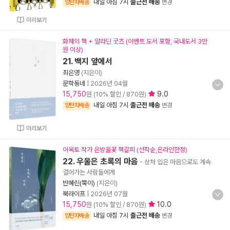
내일 아침 7시
출근전 배송
양탄자배송
변경
미리보기
화제의 책 + 알라딘 굿즈 (이벤트 도서 포함, 국내도서 3만
원 이상)
21. 백지 앞에서
최은영
(지은이)
문학동네
|
2026년 04월
15,750
9.0
원 (10% 할인 / 870원)
내일 아침 7시
출근전 배송
양탄자배송
변경
미리보기
이옥토 작가 은방울꽃 책갈피 (선착순,온라인한정)
22. 우울은 초록의 마음
- 상처 입은 마음으로도 계속
걸어가는 사람들에게
반혜린(뿍이)
(지은이)
북라이프
|
2026년 07월
15,750
10.0
원 (10% 할인 / 870원)
내일 아침 7시
출근전 배송
양탄자배송
변경