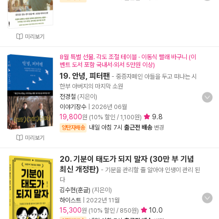
미리보기
8월 특별 선물. 각도 조절 테이블 · 이동식 빨래 바구니 (이
벤트 도서 포함 국내서·외서 5만원 이상)
19. 안녕, 피터팬
- 중증자폐인 아들을 두고 떠나는 시
한부 아버지의 마지막 소원
전경철
(지은이)
이야기장수
|
2026년 06월
19,800
9.8
원 (10% 할인 / 1,100원)
내일 아침 7시
출근전 배송
양탄자배송
변경
미리보기
20. 기분이 태도가 되지 말자 (30만 부 기념
최신 개정판)
- 기분을 관리할 줄 알아야 인생이 관리 된
다
김수현(훈글)
(지은이)
하이스트
|
2022년 11월
15,300
10.0
원 (10% 할인 / 850원)