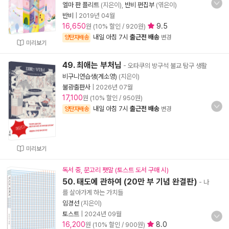
엘마 판 플리트
(지은이),
반비 편집부
(엮은이)
반비
|
2019년 04월
16,650
9.5
원 (10% 할인 / 920원)
내일 아침 7시
출근전 배송
양탄자배송
변경
미리보기
49. 최애는 부처님
- 오타쿠의 방구석 불교 탐구 생활
비구니연습생(계소영)
(지은이)
불광출판사
|
2026년 07월
17,100
원 (10% 할인 / 950원)
내일 아침 7시
출근전 배송
양탄자배송
변경
미리보기
독서 중, 문고리 팻말 (토스트 도서 구매 시)
50. 태도에 관하여 (20만 부 기념 완결판)
- 나
를 살아가게 하는 가치들
임경선
(지은이)
토스트
|
2024년 09월
16,200
8.0
원 (10% 할인 / 900원)