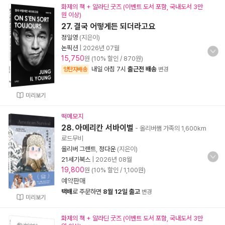
화제의 책 + 알라딘 굿즈 (이벤트 도서 포함, 국내도서 3만
원 이상)
27. 결국 어떻게든 되더라고요
정일영
(지은이)
논픽션
|
2026년 07월
15,750
원 (10% 할인 / 870원)
내일 아침 7시
출근전 배송
양탄자배송
변경
미리보기
떡메모지
28. 아메리칸 서바이벌
- 올리버쌤 가족의 1,600km
로드무비
올리버 그랜트
,
정다운
(지은이)
21세기북스
|
2026년 08월
19,800
원 (10% 할인 / 1,100원)
예약판매
택배
로 주문하면
8월 12일 출고
변경
미리보기
화제의 책 + 알라딘 굿즈 (이벤트 도서 포함, 국내도서 3만