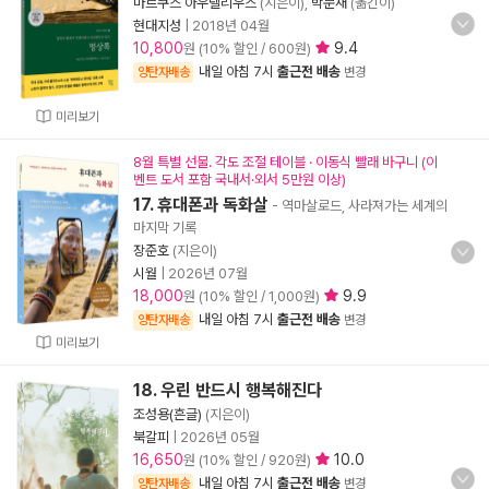
마르쿠스 아우렐리우스
(지은이),
박문재
(옮긴이)
현대지성
|
2018년 04월
10,800
9.4
원 (10% 할인 / 600원)
내일 아침 7시
출근전 배송
양탄자배송
변경
미리보기
8월 특별 선물. 각도 조절 테이블 · 이동식 빨래 바구니 (이
벤트 도서 포함 국내서·외서 5만원 이상)
17. 휴대폰과 독화살
- 역마살로드, 사라져가는 세계의
마지막 기록
장준호
(지은이)
시월
|
2026년 07월
18,000
9.9
원 (10% 할인 / 1,000원)
내일 아침 7시
출근전 배송
양탄자배송
변경
미리보기
18. 우린 반드시 행복해진다
조성용(흔글)
(지은이)
북갈피
|
2026년 05월
16,650
10.0
원 (10% 할인 / 920원)
내일 아침 7시
출근전 배송
양탄자배송
변경