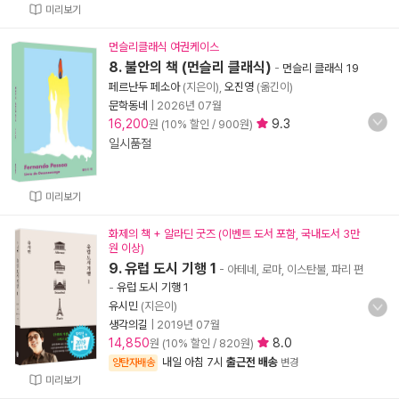
미리보기
먼슬리클래식 여권케이스
8. 불안의 책 (먼슬리 클래식)
-
먼슬리 클래식 19
페르난두 페소아
(지은이),
오진영
(옮긴이)
문학동네
|
2026년 07월
16,200
9.3
원 (10% 할인 / 900원)
일시품절
미리보기
화제의 책 + 알라딘 굿즈 (이벤트 도서 포함, 국내도서 3만
원 이상)
9. 유럽 도시 기행 1
- 아테네, 로마, 이스탄불, 파리 편
-
유럽 도시 기행 1
유시민
(지은이)
생각의길
|
2019년 07월
14,850
8.0
원 (10% 할인 / 820원)
내일 아침 7시
출근전 배송
양탄자배송
변경
미리보기