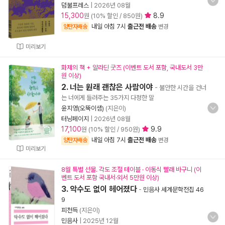
덤불프레스
|
2026년 08월
15,300
8.9
원 (10% 할인 / 850원)
내일 아침 7시
출근전 배송
양탄자배송
변경
미리보기
화제의 책 + 알라딘 굿즈 (이벤트 도서 포함, 국내도서 3만
원 이상)
2. 너는 원래 괜찮은 사람이야
- 불안한 시간을 건너
는 너에게 들려주는 35가지 다정한 말
윤지영(오뚝이샘)
(지은이)
터닝페이지
|
2026년 08월
17,100
9.9
원 (10% 할인 / 950원)
내일 아침 7시
출근전 배송
양탄자배송
변경
미리보기
8월 특별 선물. 각도 조절 테이블 · 이동식 빨래 바구니 (이
벤트 도서 포함 국내서·외서 5만원 이상)
3. 악수도 없이 헤어졌다
-
민음사 세계문학전집 46
9
피천득
(지은이)
민음사
|
2025년 12월