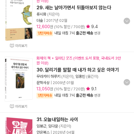
원 이상)
29. 새는 날아가면서 뒤돌아보지 않는다
류시화
(지은이)
더숲
|
2017년 02월
12,600
9.4
원 (10% 할인 / 700원)
내일 아침 7시
출근전 배송
양탄자배송
변경
미리보기
화제의 책 + 알라딘 굿즈 (이벤트 도서 포함, 국내도서 3만
원 이상)
30. 달리기를 말할 때 내가 하고 싶은 이야기
무라카미 하루키
(지은이),
임홍빈
(옮긴이)
문학사상
|
2009년 01월
13,050
9.1
원 (10% 할인 / 720원)
내일 아침 7시
출근전 배송
양탄자배송
변경
미리보기
31. 오늘내일하는 사이
임봉근
,
임다운
(지은이)
안온북스
|
2026년 04월