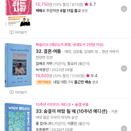
15,750
8.7
원 (10% 할인 / 870원)
택배
로 주문하면
8월 11일 출고
변경
미리보기
북슬리브 (대상도서 포함, 국내도서 2만원 이상)
32. 결혼·여름
- 태양, 입맞춤, 압생트 향… 청년 카뮈의
찬란한 감성
알베르 카뮈
(지은이),
장소미
(옮긴이)
녹색광선
|
2023년 08월
19,800
9.4
원 (10% 할인 / 1,100원)
내일 아침 7시
출근전 배송
양탄자배송
변경
미리보기
10주년 리미티드 에디션 + 숨결 우표
33. 숨결이 바람 될 때 (10주년 에디션)
- 서른
여섯 젊은 의사의 마지막 순간
폴 칼라니티
(지은이),
이종인
(옮긴이)
흐름출판
|
2026년 08월