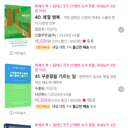
화제의 책 + 알라딘 굿즈 (이벤트 도서 포함, 국내도서 3만
원 이상)
40. 제철 행복
- 가장 알맞은 시절에 건네는 스물네 번
의 다정한 안부
김신지
(지은이)
인플루엔셜(주)
|
2024년 04월
16,020
9.6
원 (10% 할인 / 890원)
내일 아침 7시
출근전 배송
양탄자배송
변경
미리보기
화제의 책 + 알라딘 굿즈 (이벤트 도서 포함, 국내도서 3만
원 이상)
41. 꾸준함을 기르는 일
- 완벽하지 않아도 매일 성장
하는 태도에 대하여
수풀림
(지은이)
다산북스
|
2026년 04월
16,200
10.0
원 (10% 할인 / 900원)
내일 아침 7시
출근전 배송
양탄자배송
변경
미리보기
화제의 책 + 알라딘 굿즈 (이벤트 도서 포함, 국내도서 3만