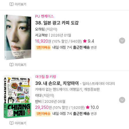
미리보기
PU 펜케이스
38. 일본 광고 카피 도감
오하림
(지은이)
서교책방
|
2026년 01월
16,920
9.4
원 (10% 할인 / 940원)
내일 아침 7시
출근전 배송
양탄자배송
변경
미리보기
아크릴 참 키링
39. 내 손으로, 치앙마이
- 일러스트레이터 이다의
카메라 없는 핸드메이드 여행일기, 개정증보판
이다
(지은이)
반비
|
2026년 06월
29,250
10.0
원 (10% 할인 / 1,620원)
내일 아침 7시
출근전 배송
양탄자배송
변경
미리보기