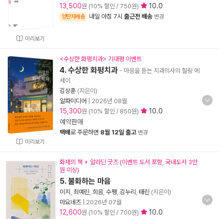
13,500
10.0
원 (10% 할인 / 750원)
내일 아침 7시
출근전 배송
양탄자배송
변경
미리보기
<수상한 화평치과> 기대평 이벤트
4. 수상한 화평치과
- 마음을 듣는 치과의사의 힐링 에
세이
김상훈
(지은이)
알파미디어
|
2026년 08월
15,300
10.0
원 (10% 할인 / 850원)
예약판매
택배
로 주문하면
8월 12일 출고
변경
미리보기
화제의 책 + 알라딘 굿즈 (이벤트 도서 포함, 국내도서 3만
원 이상)
5. 불화하는 마음
이지
,
최예린
,
희음
,
수팽
,
김누리
,
태린
(지은이)
마요네즈
|
2026년 07월
12,600
10.0
원 (10% 할인 / 700원)