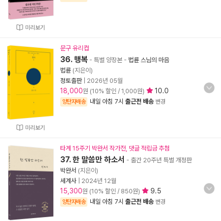
미리보기
문구 유리컵
36. 행복
- 특별 양장본
-
법륜 스님의 마음
법륜
(지은이)
정토출판
|
2026년 05월
18,000
10.0
원 (10% 할인 / 1,000원)
내일 아침 7시
출근전 배송
양탄자배송
변경
미리보기
타계 15주기 박완서 작가전, 댓글 적립금 추첨
37. 한 말씀만 하소서
- 출간 20주년 특별 개정판
박완서
(지은이)
세계사
|
2024년 12월
15,300
9.5
원 (10% 할인 / 850원)
내일 아침 7시
출근전 배송
양탄자배송
변경