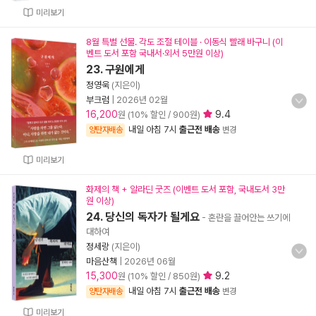
미리보기
8월 특별 선물. 각도 조절 테이블 · 이동식 빨래 바구니 (이
벤트 도서 포함 국내서·외서 5만원 이상)
23. 구원에게
정영욱
(지은이)
부크럼
|
2026년 02월
16,200
9.4
원 (10% 할인 / 900원)
내일 아침 7시
출근전 배송
양탄자배송
변경
미리보기
화제의 책 + 알라딘 굿즈 (이벤트 도서 포함, 국내도서 3만
원 이상)
24. 당신의 독자가 될게요
- 혼란을 끌어안는 쓰기에
대하여
정세랑
(지은이)
마음산책
|
2026년 06월
15,300
9.2
원 (10% 할인 / 850원)
내일 아침 7시
출근전 배송
양탄자배송
변경
미리보기