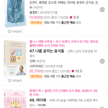
김연수
,
홍한별
,
김소연
,
허태임
,
전의령
,
윤경희
,
김지승
,
은
유
(지은이)
물결점
|
2026년 07월
13,500
9.6
원 (10% 할인 / 750원)
내일 아침 7시
출근전 배송
양탄자배송
변경
미리보기
웰니스 여름 리추얼 + 에그 트레이. 사우나 빗 키링. 레트로
물병(이벤트 도서 2만원 이상)
47. 나를 살리는 음식들
- 선재 스님의 인생 발효 에
세이
선재
(지은이)
나무의마음
|
2026년 06월
20,700
10.0
원 (10% 할인 / 1,150원)
내일 아침 7시
출근전 배송
양탄자배송
변경
미리보기
화제의 책 + 알라딘 굿즈 (이벤트 도서 포함, 국내도서 3만
원 이상)
48. 마더북
- 어머니의 삶을 기록하면 가장 소중한 책이
된다
-
마더북