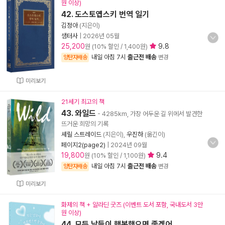
원 이상)
42. 도스토옙스키 번역 일기
김정아
(지은이)
샘터사
|
2026년 05월
25,200
9.8
원 (10% 할인 / 1,400원)
내일 아침 7시
출근전 배송
양탄자배송
변경
미리보기
21세기 최고의 책
43. 와일드
- 4285km, 가장 어두운 길 위에서 발견한
뜨거운 희망의 기록
셰릴 스트레이드
(지은이),
우진하
(옮긴이)
페이지2(page2)
|
2024년 09월
19,800
9.4
원 (10% 할인 / 1,100원)
내일 아침 7시
출근전 배송
양탄자배송
변경
미리보기
화제의 책 + 알라딘 굿즈 (이벤트 도서 포함, 국내도서 3만
원 이상)
44. 모든 날들이 행복했으면 좋겠어