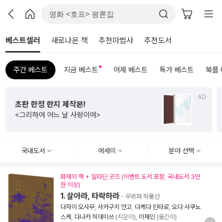
베스트셀러
새로나온 책
추천마법사
추천도서
주간 베스트
지금 베스트
어제 베스트
특가 베스트
북플
AD
초판 한정 한지 제작본!
<그리하여 어느 날 사랑이여>
국내도서
에세이
분야 선택
화제의 책 + 알라딘 굿즈 (이벤트 도서 포함, 국내도서 3만
원 이상)
1. 살아라, 타락하라
- 무뢰파 작품선
다자이 오사무
,
사카구치 안고
,
다케다 린타로
,
오다 사쿠노
스케
,
다나카 히데미쓰
(지은이),
이제민
(옮긴이)