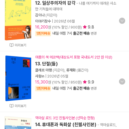
12. 일상주의자의 감각
- 나를 여기까지 데려온 사소
한 기적들에 대하여
김이나
(지은이)
이야기장수
|
2026년 06월
16,200
9.8
원 (10% 할인 / 900원)
내일 아침 7시
출근전 배송
양탄자배송
변경
미리보기
여름의 색 에코백(대상도서 포함 국내도서 2만 원 이상)
13. 단절(들)
클레르 마랭
(지은이),
류재화
(옮긴이)
사람in
|
2026년 05월
15,300
9.9
원 (10% 할인 / 850원)
내일 아침 7시
출근전 배송
양탄자배송
변경
미리보기
역마살 로드 3인 친필사인본 (선착순 한정)
14. 휴대폰과 독화살 (친필사인본)
- 역마살로드,