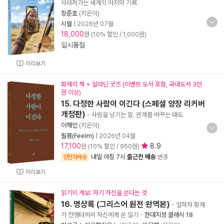
사라져가는 세계의 마지막 기록
장준호
(지은이)
시월
|
2026년 07월
18,000
원 (10% 할인 / 1,000원)
일시품절
미리보기
화제의 책 + 알라딘 굿즈 (이벤트 도서 포함, 국내도서 3만
원 이상)
15. 다정한 사람이 이긴다 (스페셜 양장 리커버
개정판)
- 사람을 남기는 말, 관계를 바꾸는 태도
이해인
(지은이)
필름(Feelm)
|
2026년 04월
17,100
8.9
원 (10% 할인 / 950원)
내일 아침 7시
출근전 배송
양탄자배송
변경
미리보기
읽기의 계보: 자기 자신을 쓴다는 것
16. 명상록 (그리스어 원전 완역본)
- 철학자 황제
가 전쟁터에서 자신에게 쓴 일기
-
현대지성 클래식 18