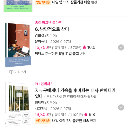
내일 밤 11시
잠들기전 배송
양탄자배송
변경
종이 마그넷 북마크
6. 낭만적으로 산다
강화길
(지은이)
문학동네
|
2026년 07월
15,750
10.0
원 (10% 할인 / 870원)
택배
로 주문하면
8월 11일 출고
변경
미리보기
PU 펜케이스
7. 누구에게나 가슴을 후벼파는 대사 한마디가
있다
- 우리가 사랑한 드라마 명대사 필사집
정덕현
(지은이)
서교책방
|
2026년 07월
19,800
9.8
원 (10% 할인 / 1,100원)
내일 아침 7시
출근전 배송
양탄자배송
변경