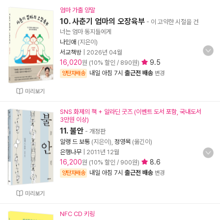
엄마 가출 양말
10. 사춘기 엄마의 오장육부
- 이 고약한 시절을 건
너는 엄마 동지들에게
나민애
(지은이)
서교책방
|
2026년 04월
16,020
9.5
원 (10% 할인 / 890원)
내일 아침 7시
출근전 배송
양탄자배송
변경
미리보기
SNS 화제의 책 + 알라딘 굿즈 (이벤트 도서 포함, 국내도서
3만원 이상)
11. 불안
- 개정판
알랭 드 보통
(지은이),
정영목
(옮긴이)
은행나무
|
2011년 12월
16,200
8.6
원 (10% 할인 / 900원)
내일 아침 7시
출근전 배송
양탄자배송
변경
미리보기
NFC CD 키링