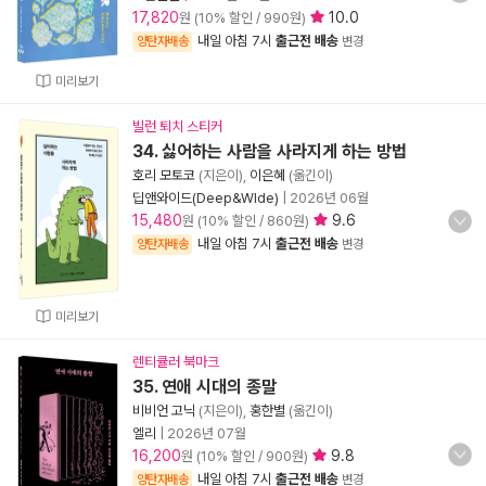
17,820
10.0
원 (10% 할인 / 990원)
내일 아침 7시
출근전 배송
양탄자배송
변경
미리보기
빌런 퇴치 스티커
34. 싫어하는 사람을 사라지게 하는 방법
호리 모토코
(지은이),
이은혜
(옮긴이)
딥앤와이드(Deep&WIde)
|
2026년 06월
15,480
9.6
원 (10% 할인 / 860원)
내일 아침 7시
출근전 배송
양탄자배송
변경
미리보기
렌티큘러 북마크
35. 연애 시대의 종말
비비언 고닉
(지은이),
홍한별
(옮긴이)
엘리
|
2026년 07월
16,200
9.8
원 (10% 할인 / 900원)
내일 아침 7시
출근전 배송
양탄자배송
변경