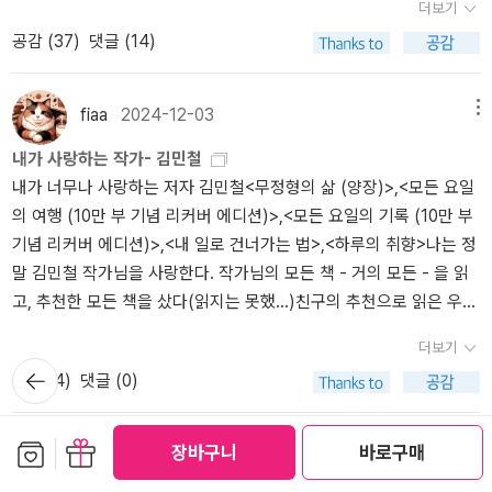
더보기
은 꿈꾸는 도시가 있었고, 그러나 이십년간 직장인으로 살면서 그 꿈
는 일로 시작해 아우스터리츠라는 성을 가진 사람들을 추적해 자신의
3​그러니 내가 말한 그 어떤 것도 믿지 말고, 당신은 당신의 파리를 찾
공감 (
37
)
댓글 (14)
을 간직한 채였고, 그러나 이제 퇴사를 하고 그곳에 닿았다는 점에서
부모를 찾아가는 과정을 아우스터리츠에게로부터 듣는다. 가장 기억
았으면 좋겠다. 당신의 모양에 꼭 맞는 파리를 완성했으면 좋겠다. 물
이 책을 읽는 동안 나랑 비슷한 점이 많구나, 생각했다. 물론 나는 '아
에 남는 장면은 역시 사람들이 흔적없이 사라지는 장면이다. 테레진
론 '파리'의 자리에 어떤 다른 도시가 들어가도 좋다. 당신을 꿈꾸게
직' 퇴사를 하지는 않았지만. 그리고 내가 꿈꾸는 도시가 파리는 아니
의 게토 박물관에서 어머니 아가타가 수감되고 제거된 순간의 기록이
만드는 곳, 당신을 빛나게 만드는 곳, 그러니까 당신 영혼의 고향을 당
fiaa
2024-12-03
메뉴
지만.게다가 김민철은 듀오링고로 불어를 오백일간 공부하고 파리로
나 영상물에서 우연히 어머니(와 비슷한?)를 발견하게 되는 장면들.
신도 꼭 하나 찾았으면 좋겠다는 바람을 가져본다. p333​​파리 올림픽
내가 사랑하는 작가- 김민철
갔다 했다. 하하하하. 내가 이탈리아어 속성 이틀로 크로아상 주문했
자신의 생의 부침만큼 도저히 제정신으로는 살아낼 수 없어 아우스터
개막을 기다리던 어느 늦은 밤'모든 요일의 기록'을 읽고 좋아하게 된
내가 너무나 사랑하는 저자 김민철<무정형의 삶 (양장)>,<모든 요일
던 걸 보면, 듀오링고, 외국어 도움 많이 되는 앱이네요.. 김민철은 그
리츠는 정신병원을 드나들며 겨우겨우 생을 이어나간다. 그리고 이
김민철 작가의 신작파리에서의 두 달을 머무르며 기록한 '무정형의
의 여행 (10만 부 기념 리커버 에디션)>,<모든 요일의 기록 (10만 부
렇게 파리에 가서 간단하게 주문을 할 수도 있었고 또 상점에 들어가
모든 것이 기억이고 기억을 찾아내는 과정이라는 것에 할 말을 잃는
삶'을 구입했다.언젠가 다시 가고픈 그곳 파리...​에펠탑루브르박물관
기념 리커버 에디션)>,<내 일로 건너가는 법>,<하루의 취향>나는 정
어떤걸 추천하냐 물을 수도 있었지만, 그러나 상대의 대답을 해석하
다. 경외감이라는 것이 바로 이런 것이 아닐까. 제발트의 <현기증. 감
베르사이유궁전몽마르트언덕상제리제 거리한 밤의 유람선...​스치듯
말 김민철 작가님을 사랑한다. 작가님의 모든 책 - 거의 모든 - 을 읽
는 건 하지 못했다고 했다. 아마 나 역시도 그랬을 것이다. 내가 주문
정들>은 처음이라 뭐지 싶었는데 이 책은 아주 천천히 읽었지만 강하
지나온 거리 풍경을 추억하며가보지못한 지베르니와 몽쉘미셀 그리
고, 추천한 모든 책을 샀다(읽지는 못했...)친구의 추천으로 읽은 우리
했던 것 이외의 다른 말을 상대가 해왔다면 아마 알아듣지 못해 당황
게 기억으로 남을 것 같다. 집중해서 읽어야만 하는 책이 주는 즐거
고 세익스피어 앤드 컴퍼니마지막으로 사고 싶은 거 진짜 많을 문구
회의나 할까 를 시작으로, 하루의 취향, 모든 요일의 기록을 지나 치즈
했을 것이다. 에스프레소 주문할 때 직원이 물었던 것이 설탕, 주케
움. 동시에 읽는 책들이 서로 영향을 미치고 있다는 경험을 종종 하게
점을 그려본다.​하루도 바쁘지 않은 날이 없었던 저자가파리의 골목을
더보기
덕후로써 쓰신 치즈: 치즈맛이 나니까 치즈맛이 난다고 했을 뿐인데
로? 였기에 내가 알아듣고 노 주케로, 라고 할 수 있었지, 만약 그가
된다. 지나치게 평범한 극적인 사건이랄 것도 없는 사람의 일상을 찬
산책하며 좋아하는 치즈와 빵을 사는 이야기에또 오랜친구와 유일한
뒤로가
공감 (
4
)
댓글 (0)
기
까지 읽으면서 작가님의 문장이 마음 속에서 나를 웃기기도 울리기도
소금이 필요하냐고 물었다면 나는 그 사람이 하는 말을 전혀 알아듣
찬히 들여다보고 인물의 감정변화를, 나의 감정변화를 느끼는데 기꺼
입사동기와 함께한 시간들이부러움으로 다가온다.​왜 나도 파리였는
울렁대게 하기도 했다. 그리고 나는 거의 모든 편에서 남편에게 이거
지 못했을 것이다. 하필, 설탕이어서 가능했다.김민철에게 파리는 꿈
이 시간을 할애하는 일이 소설이 아닐까.. 박연준의 에세이에서 처럼
지 모르겠다.할수만 있다면 한달살기를 하며 미술관을 가고 또 가고
봐이거봐 너무 좋지 너무 멋있지! 를 외친 우리는 우리를 잊지 못하고
보관함담기
선물하기
꾸는 도시였기 때문에 그런 김민철의 걸음걸음이 닿는 파리를 같이
훌륭한 삶을 살기 위해서가 아니라 깊이 있는 삶을 살기 위해서 소설
장바구니
바로구매
알로하
2024-09-23
(?)바게트를 사고 야외카페에서 커피를 마시며책방과 문구점을 기웃
메뉴
와 내 일로 건너가는 법을 만나고...팬심에 팬심을 더해서 작가님의 책
보면서 아름다움을 느낄 수 있었다. 내가 꿈꾸는 도시에 파리는 없었
을 읽는 다는 말, 옳다구나!라는 생각이 든다. <여름의 끝>의 원제는
거리는 상상을 수없이 했던 것 같다.​셀렌디온이 부르는 '사랑의 찬