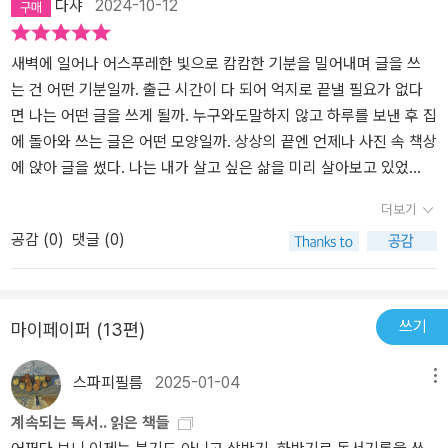
다샤
2024-10-12
내가 하고 싶은 대로 해도 무리가 없다는 것까지 알고 있다. 그래서 이
관계는 평생 가까이에서 제자리걸음이다. 변치않고 계속 제자리걸음
을 했더니 관계는 깊고 깊고 깊어졌다. P96​​스타벅스에서 친구가 말
새벽에 일어나 어스푸레한 빛으로 캄캄한 기분을 밀어내며 글을 쓰
한 건 바로 이런 순간이었다. 뭔가 또 대단한 것을 찾아 나서려는 나에
는 건 어떤 기분일까. 출근 시간이 다 되어 억지로 끝낼 필요가 없다
게, 친구는 이 순간을 더 찬찬히 들여다보고 싶다고 말하고 있었다. 자
면 나는 어떤 글을 쓰게 될까. 누구와도말하지 않고 하루를 보낸 후 집
신을 고객으로 여기지 않길 주문하고 있었다. 너도 여행을 온건고, 나
에 돌아와 쓰는 글은 어떤 모양일까. 상상의 끝엔 언제나 사진 속 책상
도 여행을 온거도, 우리 둘의 여행이 이곳에서 겹친 것뿐이니 너무 조
에 앉아 글을 썼다. 나는 내가 살고 싶은 삶을 미리 살아보고 있었
급해하지 마. 나는 그냥 아침을 좀더 느긋하게 바라보고 싶어. 그것만
다. 그 속에서 나는고요했고, 또렷했고, 그건 내가 바라는 나의 모습이
더보기
으로 충분해. 친구의 이 말은 김민철여행사에 곧 바로 전달되었다. 어
기도 했다.더 지체할 시간이 없었다. 나는 결단했다.- P15
공감 (
0
)
댓글 (0)
려울 게 하나도 없는 고객의 주문이다. 아니, 오히려 나는 한 번도 제
대로 보지 못한 순간을 친구와 함께 여행할 기회였다. P141강바람에
커다란 나무가 느릿느릿 흔들리는 걸 보며, 지나가는 유람선 위로 사
람들의 흥분이 쏟아지는 것을 보았다. 노을이 진 자리에 조명이 켜지
쓰기
마이페이퍼 (13편)
는 걸 보았다. 정말 아름닫운 시간이라는 걸 내 눈으로 다 보았다. 마
음은 텅 비어가는데, 그 자리로 웃음이 자꾸 비집고 들어왔다. 웃음은
스파피필름
2025-01-04
메뉴
내가 이 아름다움에 화답할 수 있는 유일한 방법이다. 이토록 아름다
계속되는 독서.. 읽은 책들
운 곳에서, 다음다운 것들에 하루 종일 취해 있다가, 아름다움을 내 손