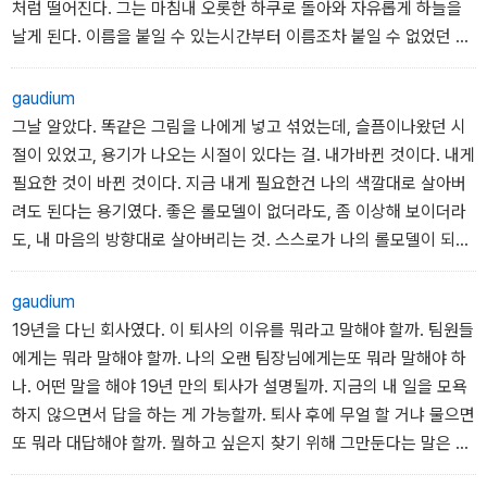
처럼 떨어진다. 그는 마침내 오롯한 하쿠로 돌아와 자유롭게 하늘을
날게 된다. 이름을 붙일 수 있는시간부터 이름조차 붙일 수 없었던 감
정까지, 그 모든 것들이후두두두 나에게서 떨어져 나가고 있었다.
gaudium
그날 알았다. 똑같은 그림을 나에게 넣고 섞었는데, 슬픔이나왔던 시
절이 있었고, 용기가 나오는 시절이 있다는 걸. 내가바뀐 것이다. 내게
필요한 것이 바뀐 것이다. 지금 내게 필요한건 나의 색깔대로 살아버
려도 된다는 용기였다. 좋은 롤모델이 없더라도, 좀 이상해 보이더라
도, 내 마음의 방향대로 살아버리는 것. 스스로가 나의 롤모델이 되어
버리는 것. 내가 긋고싶은 선을 긋고, 내 마음이 가는 대로 색을 칠하
는 거다. 불안과 싸우며, 의심을 떨쳐내며, 계속 나아가는 거다. 마침
gaudium
내 그토록 바라던 나만의 그림을 그리는 시간이 시작된 거니까.
19년을 다닌 회사였다. 이 퇴사의 이유를 뭐라고 말해야 할까. 팀원들
에게는 뭐라 말해야 할까. 나의 오랜 팀장님에게는또 뭐라 말해야 하
나. 어떤 말을 해야 19년 만의 퇴사가 설명될까. 지금의 내 일을 모욕
하지 않으면서 답을 하는 게 가능할까. 퇴사 후에 무얼 할 거냐 물으면
또 뭐라 대답해야 할까. 뭘하고 싶은지 찾기 위해 그만둔다는 말은 마
흔두 살에겐 무리일까. 더 늦었다가는 계속 이 자리에 머물 것 같다는