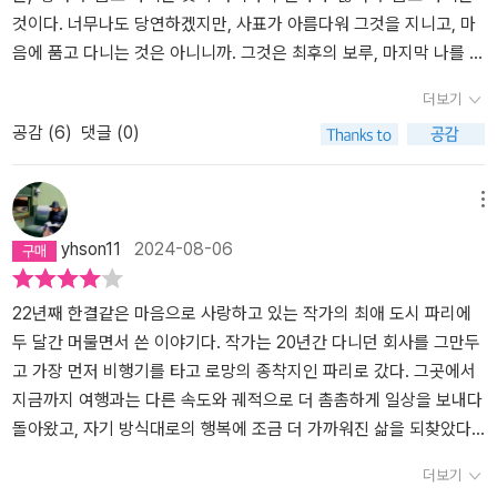
것이다. 너무나도 당연하겠지만, 사표가 아름다워 그것을 지니고, 마
음에 품고 다니는 것은 아니니까. 그것은 최후의 보루, 마지막 나를 지
켜줄 보호막. 그렇기에 이 아이템을 쉽게 쓸 수 있는 사람은 없다. 사
더보기
표는 나를 위한 보호막이기도 하지만, 한편으로 실패의 인정을 상징
공감 (
6
)
댓글 (0)
할 수도 있기 때문이다. 매일 일상 시간에 나갈 곳이 있다는 것, 직장
이 부여하는 사회적 지위를 갖는다는 것, 무엇보다 매달 같은 날에 생
활을 영위할 금전적 보상이 마련된다는 것, 그러니까 내 삶의 '정형'을
메뉴
잡아주는 너무나도 견고한 틀, 그것을 버린다는 것은 결코 쉬운 일이
yhson11
2024-08-06
아니다.​파리에서 두 달 살기. 하루 저녁의 약속처럼 가벼운 바람은 아
니지만, 그렇다고 못 이룰 것도 아니다. 그러나 삶의 '정형'이 가진 힘
은 대단하여, '못 이룰 것도 아닌' 그 바람은 작가의 마음 속에 20년간
22년째 한결같은 마음으로 사랑하고 있는 작가의 최애 도시 파리에
작은 불꽃으로 남이있을 뿐이었다. 작가의 말을 빌리면, 그 불꽃은 '꺼
두 달간 머물면서 쓴 이야기다. 작가는 20년간 다니던 회사를 그만두
지지 않도록 애지중지 보살피며, 현실이 힘들 때마다 그 작은 불꽃 옆
고 가장 먼저 비행기를 타고 로망의 종착지인 파리로 갔다. 그곳에서
에서 잠깐씩 손을 녹'이는 것이었고, '그 작은 불꽃이 삶을 대단히 바
지금까지 여행과는 다른 속도와 궤적으로 더 촘촘하게 일상을 보내다
꾸는 일 같은 건 일아니지 않았다.'(262쪽) 그러나 작가는 그 불꽃, 그
돌아왔고, 자기 방식대로의 행복에 조금 더 가까워진 삶을 되찾았다.​
토록 전염성이 강한 '좋아하는 마음'을 소중히 다루는 마음만은 여전
특별한 바람과 빛, 소리가 있고 감촉이 있던 풍경, 그곳에만 존재했던
더보기
히 오랜 시간 지켜왔고, 그것이 20년간 정형의 삶을 버티도록 하는 원
것들이 입체적이고 선명하게 작가의 렌즈를 통해 전달되어 여행의 설