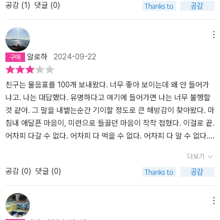
공감 (
1
)
댓글 (0)
동력이 되었는지도 모르겠다.​작가가 20년간 바라왔던 다른 모양의
렘을 가득 느낄 수 있는 책이다. 또한 퇴사 후, ‘자연인’이 된 작가가 파
삶은, 어쩌면 정형의 삶마저 고이 보듬고 충실하게 대면했기에 맞이
리에서 만난 수많은 ‘무정형의 삶’에 대한 사색도 담았다. 자기 앞에
할 수 있는 또 다른 국면일지도 모르겠다. 아니, 실은 정형의 삶도 제
놓인 새로운 생의 시간에 대해 스스로 묻고 답을 찾아가는 여정이 펼
메뉴
각각 살아가는 방식에 따라 모양이 달라질 수밖에 없다. 무정형 또한
쳐진다.<인터넷 알라딘 제공>​사람들은 그곳을 ‘파리’라 불렀지만, 그
알로하
2024-09-22
결국 또 하나의 모양이고, 또 다시 바뀔 수 있는 법. 중요한 건 모양 자
두 글자에 꾹꾹 눌러 담을 수 없는 이야기가 내겐 많았다. 일상의 때를
체가 아니라, 그 모양을 만드는 데에 내가 얼마나 개입하느냐, 바로 그
살살 벗겨내자, 시간의 먼지를 슬쩍 털어내자, 파리라는 꿈은 여전히
것일 테다. 파리 산문집이지만, 파리는 그렇게 중요하지 않을런지도
젊게 펄떡이고 있었다. 덕분에 두 달 동안 파리에서 한 권의 책으로도
친구는 물음표를 100개 보내왔다. 너무 좋아 보이는데 왜 안 들어가
모른다. 내가 원하는 것이 무엇이고, 살고자 하는 삶의 모양이 어떤 것
압축될 리 없는 시간을 보내고 돌아왔다. 그토록 간단할 리 없다. 나의
냐고. 나는 대답했다. 유명하다고 여기에 들어가면 나는 너무 불행할
인지는 각자의 특별한 장소에서 발견할 수 있을 것이다. 작가에게 파
여행 가방 안에는 두 달 동안의 짐뿐만이 아니라 수십 년의 시간이 함
것 같아. 그 말을 내뱉는순간 기이할 정도로 큰 해방감이 찾아왔다. 마
리가 그러했듯, 잊고 살았던 가슴 속 꿈과 바람은 각자만의 장소에서
께 담겼으니까. p4~5그런 거다. 관계는 주고 받는거다. 나는 내가 하
침내 애달픈 마음이, 미련으로 들끓던 마음이 착착 접혔다. 이걸로 끝.
나를 기다리고 있을 것이다. 더군다나 그 장소는 그 누구보다 내가 가
는 게 편하고, 함께 있는 누군가가 신경을 안 쓰는게 좋고, 그리하여
어차피 다갈 수 없다. 어차피 다 먹을 수 없다. 어차피 다 알 수 없다.
장 잘 알고 있다.​가슴 속에 품고 다녀야할 것은 사표와 같은 지루한 마
결국 내가 해버려야 직성이 풀리는 사람이다. 좋고 싫음도 지나치게
파리는 그렇게 간단하지 않다. 내 사랑도 그렇게 간단하지 않고.- P2
더보기
침표가 아니라, 내가 나의 삶을 위해 써내려 갈 진솔한 문장을 이끌 수
분명하기에 나는 내가 좋은 걸 해야만 하고, 싫은 표정을 숨길 줄 모른
88
공감 (
0
)
댓글 (0)
있는 나만의 단어, 나만의 문장 하나일런지도.
다. 그 와중에 수시로 멈춰 사진을 찍고, 뭔가를 끄적이고, 자꾸 자기
세상으로 빠져버린ㄷ나. 내가 생각해도 나는 데리고 다니기에 상당히
까다로운 인간이다. 친구는 나를 다 받아주고 거리를 유지해주고 또
메뉴
혼자 있을 시간까지 준다. 덕분에 상대에게 나를 적당히 맞추면서도