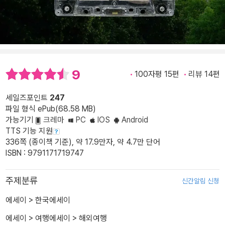
9
100자평 15편
리뷰 14편
세일즈포인트
247
파일 형식 ePub(68.58 MB)
가능기기
크레마
PC
IOS
Android
TTS 기능 지원
336쪽 (종이책 기준), 약 17.9만자, 약 4.7만 단어
ISBN : 9791171719747
주제분류
신간알림 신청
에세이
>
한국에세이
에세이
>
여행에세이
>
해외여행