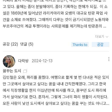
어쩌다 보니 이제는 분기도 아니고 상반기, 하반기로 독서기록을 쓰
으로 그릴 수도 있다니. 내가 나를 위해 마련한 미래가 이토록 아름답
고 있다. 올해는 좀더 분발해야지. 좀더 기록하는 한해가 되길. 이 소
다니. 이 시간을 나중에 나는 어떻게 그리게 될까. P222~223​그 밤
설은 1869년에 일어났던 라리카마리와 오뱅의 대규모 탄광 파업 사
그곳엔 다양한 모양의 다양한 삶들이 모였다. 그들이 사는 이야기를
건을 소재로 쓰여졌다. 그때까지 다루는 것이 금기시되었던 노동자와
들으며, 그들의 고민을 들으며, 그들의 다음 목적지를 들으며, 나는 앞
부르주아간의 계급 투쟁이라는 사회문제를 제기하는데 탄광촌의 묘
으로의 내 삶이 어디로 펼쳐질지 궁금해졌다. 회사안에서 좁게, 아주
사, 탄광내 작업 환경에 대한 묘사가 실로 영화를 보는 듯 생생해 지루
좁게 시선을 유지하고 싶을 땐 그 삶만이 가능한 줄 알았다. 내게 주어
더보기
할 틈이 없었다. 문제의식을 갖고 투쟁을 하는 민중들 사이에도 서로
진 선택지 중 최선의 선택지를 뽑은거라 믿고 열심히 살아야만 하는
공감 (
22
)
댓글 (5)
분열되어, 생계를 위해 다시 일을 하러 갱도로 들어가는 무리와 이런
줄 알았다. 하지만 다른 모양의 삶들이 있었다. 그것도 무수히 많이 있
이들을 배신자라며 죽이려는 무리들 사이의 갈등이 중반부 이후 소설
었다. 짐작조차 하지 못한 뾰족함을 품고 좁은 길을 온몸으로 밀며 나
을 이끌어간다. 결국 수바린이 방수벽을 무너뜨려 수갱은 붕괴하게
아가는 삶도 있고, 두려움을 마주하고 자신의 세계를 지키는 삶도 있
다락방
2024-12-13
메뉴
되는데 그 과정에서 에티엔과 카트린이 도망치는 마지막 장면 묘사는
다. 누군가가 만들어준 안전한 울타리가 없어도, 스스로 하고 싶은 일
꿈꾸는 도시
재난 영화를 보는 것 같았다. 제르미날은 '싹이 나는'이라는 뜻이라고
들을 울타리로 세우며 살아가는 삶도 있다. 이런 용기를, 저런 대범함
김민철은 오래, 파리를 꿈꿨다. 여행으로 짧게 몇 번 다녀온 적은 있지
한다. 문제의식을 가지고 투쟁에 앞장서면서도 부르주아로의 도약을
을, 이상한 긍정을 파리에서 만났다. p271결국 돈이 아니라 시간을
만 그곳에서 살아보고 싶다는 꿈을 내내 간직한채였다. 그리고 한국
꿈꾸는 에트엔의 성장과정을 보며 한 사람의 마음에 싹이 어떻게 트
소유하고 싶었던 것이다. 안정적인 돈 대신 넘치는 시간을 가져보고
에서 직장생활을 한지 이십년만에 퇴사를 하고, 꿈꾸던 도시 파리에
는가, 지켜보는 것도 재밌었다. (탄광 안에서 평생 일만 하면 보냈던
싶었던 것이다. 24시간을 오롯이 내 마음대로 살며, 내가 어떤 모양
가서 살아보기로 한다. 혼자서. 그렇게 그녀의 파리 생활이 시작된다.
말 두마리에 대한 묘사가 다소 충격적으로 기억된다.) 아우스터리츠
으로 빚어지는지 보고 싶었던 것이다. 그게 너무 궁금해서 결국 그만
모든 사람이 낯선 도시에서 살아보고 싶다는 꿈을 꾸는 것도 아니고,
는 자신의 기원을 찾아가는 생의 전 과정을 나에게 들려준다. 1934년
둘 수밖에 없었다. 고정된 삶을 지키는 대신 무정형의 시간을 모험하
꿈을 꾼다고 다 그것을 실행으로 옮기는 것도 아니다.그러나 김민철
1939년에 전쟁 발발 직전 어린이 수습작전으로 프라하를 떠나게 되
고 싶다. 그렇다면 너무 모든걸 정하지 않고 살아도 되지 않을까. P31