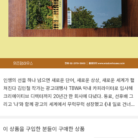
인생의 선을 하나 넘으면 새로운 단어, 새로운 상상, 새로운 세계가 펼
쳐진다 김민철 작가는 광고대행사 TBWA 막내 카피라이터로 입사해
크리에이티브 디렉터까지 20년간 한 회사에 다녔다. 동료, 선후배 그
리고 ‘나’와 함께 광고의 세계에서 무럭무럭 성장했고 《내 일로 건너
가는 법》, 《모든 요일의 여행》, 《모든 요일의 기록》 등 여러 권의 책
을 쓴 작가가 되었다. 일 앞에서 무너지지 않기 위해, 일상을 지키기
위해 힘써왔던 결과물들은 훌륭했지만 아무리 시선을 멀리 두어도 회
이 상품을 구입한 분들이 구매한 상품
사였고, 매일 눈앞에 빚쟁이처럼 달려드는 일들 앞에서 정신을 차리