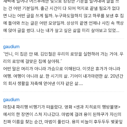
새벽에 일어나 어스푸레한 빛으로 캄캄한 기분을 밀어내며 글을 쓰
는 건 어떤 기분일까. 출근 시간이 다 되어 억지로 끝낼 필요가 없다
면 나는 어떤 글을 쓰게 될까. 누구와도말하지 않고 하루를 보낸 후 집
에 돌아와 쓰는 글은 어떤 모양일까. 상상의 끝엔 언제나 사진 속 책상
에 앉아 글을 썼다. 나는 내가 살고 싶은 삶을 미리 살아보고 있었
다. 그 속에서 나는고요했고, 또렷했고, 그건 내가 바라는 나의 모습이
기도 했다.
gaudium
더 지체할 시간이 없었다. 나는 결단했다.
˝언니, 이 집은 안 돼. 김민철은 우리의 로망을 실현하러 가는 거야. 우
리의 로망에 걸맞은 집에 살아줘.˝
어떤 말은 머리가 아니라 가슴으로 이해된다. 이것은 휴가가 아니라
여행. 여행이 아니라 삶. 한 시기의 삶. 기어이 내가마련한 삶. 20년간
의 회사 생활을 저축해 얻어낸 이자 같은 삶.
거기에 합당한 삶의 모양을 취하는 것. 그것이 내가 할 일이었다. 그곳
에서의 모든 순간을 잘게 잘게 쪼개서 내가 얼마나 오랫동안 야금야
gaudium
금 뜯어 먹을지 너무 잘 알고 있으니까. 완벽한여행이 아니라 나를 위
마침내 파리행 비행기가 떠올랐다. 영화 <센과 치히로의 행방불명>
한 여행이 되어야 한다. 단순히 파리 살기가 아니라, 조금 더 적극적으
에서의 한 장면이 스쳐 지나갔다. 마법에 걸려 용이 된하쿠가 자신의
로 로망 살기의 모양을 만들어야 한다.
진짜 이름을 찾는 순간, 마법이 풀린다. 용의 비늘이 후두두두 벚꽃잎