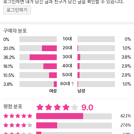
로그인하면 내가 남긴 글과 친구가 남긴 글을 확인할 수 있습니다.
는 데 몰두하자, 가 유일한 목표였다. 그러자 그토록 보고 싶었던 파리
로그인하기
의 맨얼굴과 마주하게 되었다. 이런 낭만이라면, 얼마든지 이끌릴 수
있지 봄과 여름, 두 계절에 걸쳐 파리는 다양한 모양을 보여준다. 흔히
‘관광지’라고 불리는 파리의 중심에서부터 진짜 로컬까지, 알고 있지
구매자 분포
만 모르고 있는 파리의 구석구석뿐만 아니라 오랜 시간 김민철 작가
10대
0%
0%
가 견고하게 세워온 깊고 넓은 취향의 세계를 함께 향유하는 지적 즐
20대
1.0%
20.0%
거움도 매력을 더한다. 파리에서 하고 싶은 일 중 ‘같은 미술관 여러
30대
3.8%
36.2%
번 가기’가 있을 정도로 그림 애호가인 그녀는 퐁피두 센터의 미술관
40대
2.9%
을 시작으로 부르델 미술관, 자드킨 미술관, 오르세 미술관 등에서 만
18.1%
나 그림과 조각상에 대한 특별한 시각과 감상을 보여준다. 평소 치즈
50대
2.9%
10.5%
와 와인에 대한 사랑이 남달랐지만 더 세세한 결을 맞추며 확장되어
60대
1.0%
3.8%
가는 자신만의 모험들이 여행 내내 이뤄진다. 이 삶을 계속 여행해보
여성
남성
고 싶어졌다, 무정형으로 이 모든 것은 내가 좋아하는 것들을 되찾기
위한 용기다. 오래전 분명 가지고 있었지만, 어느새 잃어버린 꿈, 낭
9.0
평점 분포
만, 취향, 행복 등 나만의 ‘좋음’들이 번져 내가 좋아하는 것들 앞에서
62.1%
당당해질 수 있는 용기다. ‘무정형의 삶’은 책의 제목이지만 이 반짝이
27.6%
는 능력을 되살려 원하는 모양의 삶을 빚어가겠다는 작가의 다짐이기