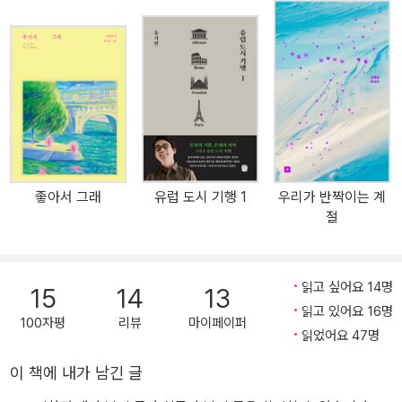
는 것이 점점 버거워졌다. 속도와 효율에 거세된 감각들을 되찾고 싶
었고, 순한 아침을 맞이하고 싶었고, 무엇보다 ‘무정형의 시간’이 자신
에게도 존재할 수 있는지 알고 싶었다. 다른 모양의 삶이 필요했다. 조
각조각 폐허가 된 마음을 추스르기 위해서는 사랑이 필요했다. 스무
살부터 사랑해온, 누군가는 ‘파리’라 부르는 오랜 꿈의 세계로 떠나고
싶었다. 이 여행은 그렇게 시작된다. 아주 단순하고 직관적인 행복을
찾아 떠난 파리 사랑은 스무 살, 파리 퐁피두 센터 도서관에서 싹텄다.
그곳에 첫눈에 반한 후 좋은 날, 좋은 나의 모습으로 이곳에 다시 돌아
좋아서 그래
유럽 도시 기행 1
우리가 반짝이는 계
올 거라 다짐했지만 매번 무릎이 꺾인 꿈이 현실이 되는 데에는 20년
절
이 걸렸다. 어렵게 휴가를 내 이곳에 찾아온 적이 있지만 잠깐 스쳐가
는 여행자의 신분을 벗어날 수 없었다. 하지만 이번은 달랐다. 파리에
도착한 때는 5월, 무채색 도시에 갖가지 색이 피어나기 시작하는 봄
읽고 싶어요 14명
15
14
13
이었고, 이제 ‘우리 동네’가 된 곳에서 두 달의 시간이 펼쳐졌으니. 아
읽고 있어요 16명
침을 달리는 러너들과 인사를 하고, 뤽상부르 공원을 지나 갓 나온 트
100자평
리뷰
마이페이퍼
읽었어요 47명
라디를 베어 무는 것으로 파리에 스며들기 시작했다. 쉽진 않았지만
초조함과 강박에 촘촘하게 여행을 계획했던 과거의 ‘나’는 한국에 두
이 책에 내가 남긴 글
고 왔다. 좁은 상상 속에 여행을 가두지 않고 내 마음의 방향이 흘러가