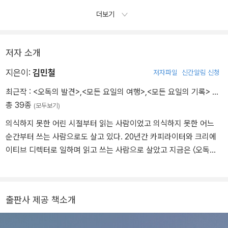
그 불안감을 이해할 사람이 있을까. 간단하게 대답할 수 없는 질문들
더보기
이지하철 위로 붕붕 떠다녔다. 갑자기 지하철 안으로 햇빛이 들어왔
다. 지하철이 이제 한강을 건넌다는 신호였다. 한 정거장후면 회사. 그
때였다. 야속할 만큼 푸른 하늘 위로 갑작스럽게
저자 소개
‘파리‘라는 단어가 둥실 떠올랐다. 말릴 새도 없이 순식간에 그단어는
문장으로 부풀어 올랐다.
지은이:
김민철
저자파일
신간알림 신청
최근작 :
<오독의 발견>
,
<모든 요일의 여행>
,
<모든 요일의 기록>
…
총 39종
(모두보기)
의식하지 못한 어린 시절부터 읽는 사람이었고 의식하지 못한 어느
순간부터 쓰는 사람으로도 살고 있다. 20년간 카피라이터와 크리에
이티브 디렉터로 일하며 읽고 쓰는 사람으로 살았고 지금은 〈오독오
독 북클럽〉을 운영하며 함께 읽기 위해 쓰는 사람으로 살고 있다. 《무
정형의 삶》 《내 일로 건너가는 법》 《하루의 취향》 《우리는 우리를 잊
지 못하고》 《띵 시리즈 : 치즈》 《모든 요일의 기록》 《모든 요일의 여
출판사 제공 책소개
행》 등을 썼다. 인스타그램 @ylem14 오독오독 북클럽 @odokodok
_bookclub