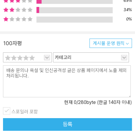
6.9%
도 하다. 우리 모두에게는 앞으로 어떤 형태와 시간이 찾아올지 알 수
없지만 오늘의 나를 빛나게 하는 것들을 놓치지 않는다면 충분히 원
3.4%
하는 모양의 행복에 한 걸음 가까워질 수 있을 것이다. 파리가 아니어
0%
도 상관없다. 내가 좋아하는 곳이 지구의 중심이니, 그곳에 서서, 이
용기와 이 마음에 지독하게 전염되어, 오늘 치 반짝임을 손에 꼭 쥐고
있길.
100자평
게시물 운영 원칙
카테고리
현재
0
/280byte (한글 140자 이내)
스포일러 포함
등록