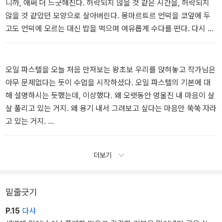
려다가 멈춘다. 찾지 않아도 된다. 아무것도 안 해도 된다. 그래도 되
니까, 애써 더 느긋해진다. 허락되지 않을 것 같은 시간을, 허락되지
는 시간이다. 그래도 되는 시간을 내가 나에게 선물한 것이다.
않을 것 같았던 모양으로 살아버린다. 몽마르트르 언덕을 코앞에 두
-<No. 8> 중
고도 언덕에 오르는 대신 밥을 먹으며 여유롭게 수다를 떤다. 다시 핫
핑크 원피스를 꺼내 입고 지베르니 모네의 정원에도 다 녀오고, 오베
르 쉬르 우아즈에 가서 고흐가 마지막으로 머문 방을 보고, 고흐의 밀
밭과 고흐의 무덤에도 방문한다. 우아즈 강에서 짧게 피크닉도 한다.
오일 파스텔을 오늘 처음 만져보는 왕초보 우리를 앉혀놓고 작가님은
뭘 하든 둘이서는 다 처음이었다. 처음이 벚꽃잎처럼 소복이 쌓인다.
아무 문제없다는 듯이 수업을 시작하셨다. 오일 파스텔의 기본에 대
-<No. 20> 중
해 설명하시는 듯했는데, 이상했다. 왜 오랫동안 멍울진 내 마음이 살
살 풀리고 있는 거지. 왜 용기 내서 그려보고 싶다는 마음만 쑥쑥 자라
고 있는 거지.
“정확한 형태를 그리려고 하지 마세요. 윤곽을 의식하지 말고 색 덩어
리로 바라보는 거죠. 여기 분홍색이 있네, 노란색 덩어리가 그 옆에 있
더보기
고, 끝부분엔 하얀색이 있고. 신기한 게 뭔지 아세요? 오일 파스텔에
틀리는 건 없어요. 이것 보세요. 갑자기 이렇게 그리면 틀린 거 같죠?
틀렸다고 생각이 들면 거기에서 다시 그려나가면 돼요. 틀리는 건 없
밑줄긋기
어요.”
P.15
다샤
-<No. 27> 중