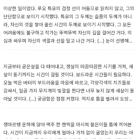
이상한 일이었다. 루오 특유의 검정 선이 어둠으로 읽히지 않고, 그의
단단함으로 보이기 시작했다. 특유의 그 두께는 슬픔의 두께가 아니
라, 자신의 것을 쌓아 올린 시간의 두께로 보이기 시작했다. 그 모든
어려움에도 불구하고 작가는 뚜벅뚜벅 자신의 길을 걸어간 거다. 의
심과 싸우며 자신의 색깔과 선을 밀고 나간 거다. (…) 눈이 선명해졌
다. 다리에 힘이 들어갔다. 찬물을 맞은 것처럼 정신이 또렷해졌다. 마
음이 단단해졌다. 분명 같은 그림이었지만 그날 그 그림이 내게 준 새
로운 감정은 바로 용기였다.
지금부터 굳은살을 다 떼어내고, 생살의 따끔따끔한 시기를 거쳐, 새
-<No. 5> 중
살이 돋기까지는 시간이 걸릴 것이다. 보드라운 시간들이 필요하다.
오늘 먹은 버터의 부드러움을 마음에 바르고, 각양각색의 치즈들로
감싸서, 일곱 가지 무지개의 빛깔을 쬔다면 너무 늦지 않게 새살이 돋
아날 것이다. (…) 궁금함은 점점 커졌다. 억지로 틈을 벌려서 도망치
듯 떠나는 여행이 아니라면 어떤 무늬의 여행이 될까. 돌아가야 하는
날이 가까워질수록 억울한 마음이 자라나지 않는다면 여행은 어떤 방
향으로 흐르게 될까. 살고 싶은 속도대로 살아도 되는 여행이라면, 내
생마르탱 운하에 앉아 맥주 한 캔씩을 마시며 젊은이들 틈에 끼어본
가 살고 싶은 속도는 어떤 걸까. 그 속도를 열심히 찾아보자, 라고 쓰
다. 시간이 지금까지 우리에게 얼마나 가차 없이 굴었는지 우리는 아