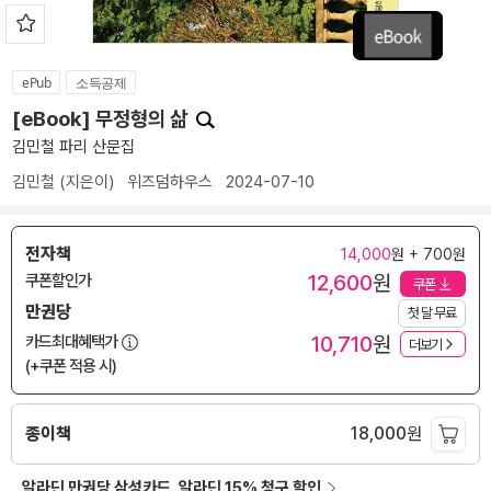
ePub
소득공제
[eBook] 무정형의 삶
김민철 파리 산문집
김민철
(지은이)
위즈덤하우스
2024-07-10
전자책
14,000
원 + 700원
12,600
원
쿠폰할인가
쿠폰
만권당
첫 달 무료
10,710
원
카드최대혜택가
더보기
(+쿠폰 적용 시)
종이책
18,000
원
알라딘 만권당 삼성카드, 알라딘 15% 청구 할인