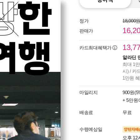
정가
18,000
16,2
판매가
13,7
카드최대혜택가
알라딘 
최대 1만
시) / 
1만원 
마일리지
900원(5
+ 5만원
배송료
무료
수령예상일
양탄자배
오후 12