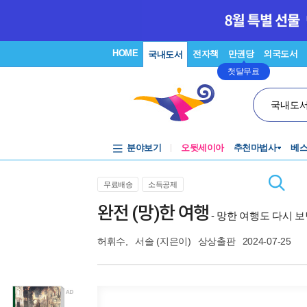
HOME
전자책
만권당
외국도서
국내도서
첫달무료
국내도
분야보기
오뒷세이아
추천마법사
베
무료배송
소득공제
완전 (망)한 여행
- 망한 여행도 다시 
허휘수
,
서솔
(지은이)
상상출판
2024-07-25