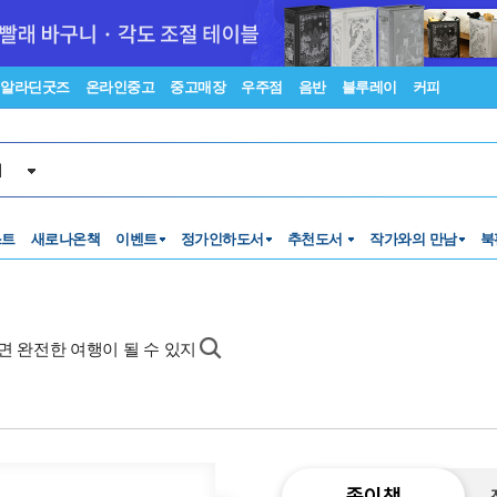
알라딘굿즈
온라인중고
중고매장
우주점
음반
블루레이
커피
서
스트
새로나온책
이벤트
정가인하도서
추천도서
작가와의 만남
북
보면 완전한 여행이 될 수 있지
종이책