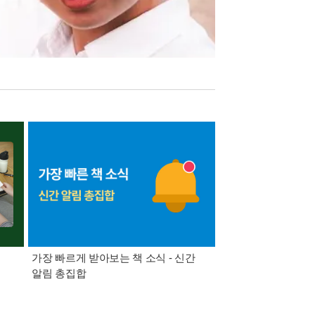
가장 빠르게 받아보는 책 소식 - 신간
경기컬처패스 1만원 
알림 총집합