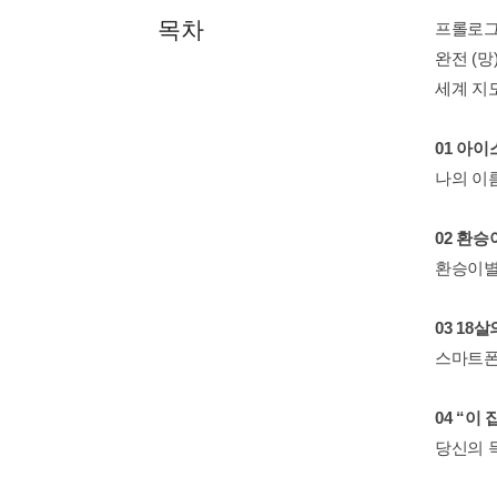
목차
프롤로
완전 (망)
세계 지도
01 아
나의 이름
02 환승
환승이별과
03 18
스마트폰이
04 “이
당신의 득