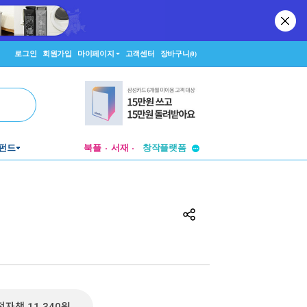
로그인
회원가입
마이페이지
고객센터
장바구니
(0)
투비컨티뉴드
펀드
북플
서재
창작플랫폼
투비컨티뉴드