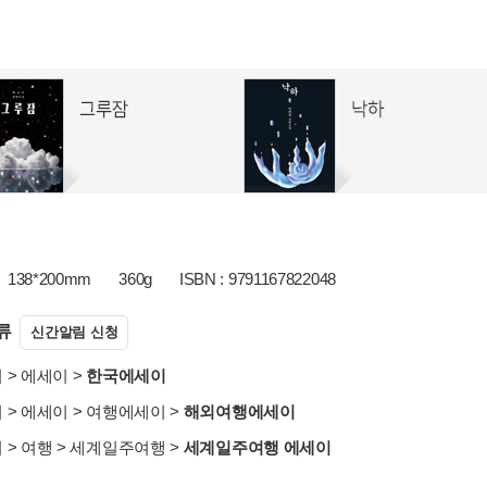
138*200mm
360g
ISBN : 9791167822048
류
신간알림 신청
서
>
에세이
>
한국에세이
서
>
에세이
>
여행에세이
>
해외여행에세이
서
>
여행
>
세계일주여행
>
세계일주여행 에세이