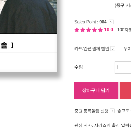
(중구 서
Sales Point :
964
10.0
100자평
카드/간편결제 할인
무이
수량
장바구니 담기
중고로
중고 등록알림 신청
관심 저자, 시리즈의 출간 알