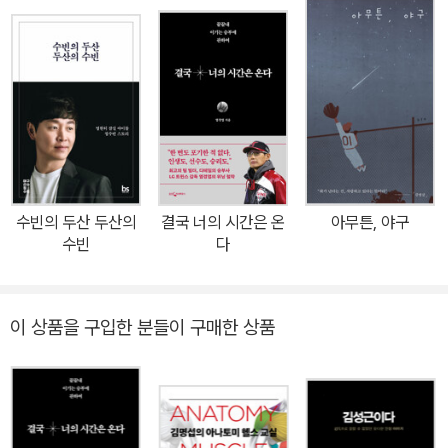
단신 가족 한 명 없이 혼자 조국으로 돌아왔지만 ‘쪽발이’라는 조롱을
들어야 했던 재일교포, 꽃피우기도 전에 부상으로 이른 나이에 마운
드에서 내려와야 했던 비운의 투수, 꼴찌만 거듭하던 약팀의 감
독……. 이른 나이에 지도자 인생을 시작했지만 우승을 거머쥐기까지
는 무려 25년을 벼려내야 했다. 그런 스스로의 인생을 돌아보며 김성
근은 ‘거북이 인간’이었다고 회고한다. 토끼들처럼 재주를 타고나지
도 못했고 꾀를 부릴 줄도 모르지만, 어떤 문제에 부딪히면 멈춰 서서
오랫동안 고민하고 숙고하며 오직 ‘내 안에서’ 답을 찾는 우직한 거북
수빈의 두산 두산의
결국 너의 시간은 온
아무튼, 야구
이였다고. 남들보다 소질도 부족했고 속도는 느렸지만 그런 만큼 부
수빈
다
지런히 움직였다. ‘잠자리 눈깔’이라 불릴 만큼 매 순간 눈을 번뜩이며
문제를 풀어갈 아이디어를 찾았고, 매일 시합에서 진지하게 고민하며
상황을 돌파할 방법을 찾았다. 그렇게 찾은 아이디어와 방법들은 고
이 상품을 구입한 분들이 구매한 상품
스란히 김성근의 야구를, 인생을 지탱하는 프로세스가 되었다. 스스
로가 느린 거북이였기에 선수들이 성장할 때까지 인내심을 갖고 기다
려줄 수 있었다. 그렇게 ‘통산 1000승’이라는 고지를 한국에서 두 번
째로 넘은 감독이 되었다. 자신부터가 타고난 재능도 없고, 가난한 범