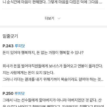
니 순식간에 마음이 편해졌다. 그렇게 마음을 다잡은 덕에 그다음 시
합부터 내리 이겨서 우승할 수 있었다. 나는 이 우승에는 ‘아직’이라는
마음가짐이 큰 기여를 했다고 본다. 만약 끝까지 ‘벌써’라는 생각에 매
더보기
여 있었으면 아마 그해 우승은 없었을 것이다. 살아보니 인생에는 그
런 게 중요하다. 버리는 것 말이다. 선입견을 버리는 것, 상식을 버리
는 것, 과거를 버리는 것.
밑줄긋기
- 2장 ‘나는 비관적인 낙천주의자’
P.243
루피닷
돈이 있어야 행복하지, 돈 없는 가정이 행복할 수 있나?
회사가 돈을 벌어야직원들에게 보너스가 들어오고 연봉이 올라간다.
지는 사람에게는 돈이 오지 않는다.
그러니 리더는 결과를 내기 위해기꺼이 목숨이라도 걸어야 하는 것이
다.
P.250
루피닷
그래서 나는 선수들에게 할아버지가 아니라 아버지였던 것 같다. 산
을 오르다 넘어지고 헐떡이면 괜찮다고, 지금까지도 잘했다고 토닥여