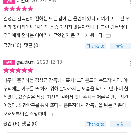
이환희
2023-11-15
원히 늙지 않는’ 그라운드 위의 승부사로서 그 철학이 옳음을 증명해
메뉴
왔기 때문일 것이다. 〈최강야구〉에서 키운 영건 선수 원성준이 신인
김성근 감독님이 전하는 모든 말에 큰 울림이 있다고 여기고, 그간 우
드래프트에 지명되지 않자 추석 연휴 내내 연습을 시켜주며 마지막까
리가 찾아헤매던 ‘시대의 스승’이시지 않을까합니다. 그런 감독님이
지 선수의 입단을 포기하지 않은 김성근의 집념은 2022년 월드컵,
우리에게 전하는 이야기가 무엇인지 큰 기대가 됩니다.
한국을 뜨겁게 달궜던 ‘중요한 것은 꺾이지 않는 마음’ 정신 그 자체
다. 야구 인생 약 60년 동안 ‘중꺾마’ 정신을 단 한 번도 잃어본 적 없
공감 (
10
)
댓글 (0)
는, 끝끝내 대한민국 야구계 최고의 자리까지 오르며 불가능이라 여
겨졌던 목표도 이뤄낸 김성근의 삶은 살기 팍팍한 지금, 어렵게 발걸
gaudium
2023-12-13
메뉴
음을 떼는 모두에게 희망과 용기를 주고 있다. 아무리 노력해도 별반
나아지지 않는 것 같아 걸음을 망설이는 이들에게 김성근은 이 책을
너무나 존경하는 김성근 감독님~ 흡사 ‘그라운드의 수도자’시다. 야
통해 ‘시행착오를 반복하는 인생이야말로 베스트이며, 어떤 시련과
구외에는 야구를 또 하기 위해 살아가시는 모습을 책으로 만나 더 설
좌절에도 굴하지 않고 도전 또 도전하는 순간들이 쌓이면 끝끝내 길
레였다. 요즘같은 세상, 자신의 길에서 빛나주시는 어른을 만난 시간
을 찾을 수 있다’는 담담한 응원을 전하고 있다. 저자 김성근이 60여
이었다. 최강야구를 통해 또다시 운동장에서 감독님을 뵙는 기쁨이
년간 다이아몬드 안에서 배운 반짝이는 깨달음과 지혜가 모든 독자의
오래도록이길 소망하며
가슴에 묵직한 스트라이크로 꽂히기를 기대한다.
공감 (
5
)
댓글 (0)