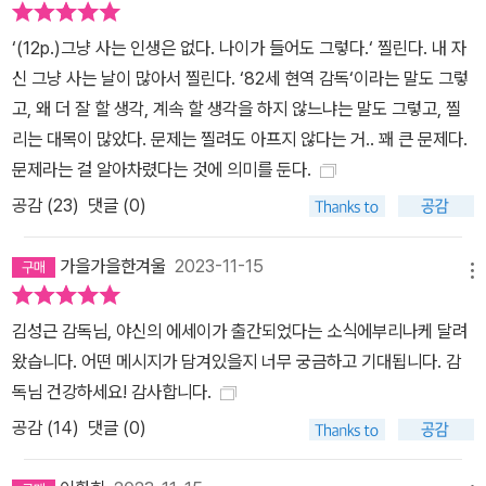
고민하고 밤을 새워 각종 야구 책을 뒤지며 머리를 싸맨다. 가족들도,
지인들도 그 나이에 그렇게 고생하지 말라며 만류하지만 그는 아랑곳
‘(12p.)그냥 사는 인생은 없다. 나이가 들어도 그렇다.‘ 찔린다. 내 자
하지 않는다. 김성근에게 야구로 고민하는 시간은 ‘이렇게 고치면 달
신 그냥 사는 날이 많아서 찔린다. ‘82세 현역 감독‘이라는 말도 그렇
라질까?’, ‘그 방법을 쓰면 좋아질까?’ 하며 제자의 희망 찬 미래를 상
고, 왜 더 잘 할 생각, 계속 할 생각을 하지 않느냐는 말도 그렇고, 찔
상할 수 있는 설레는 순간이기 때문이다. “그저 편하고자 한다면 죽어
리는 대목이 많았다. 문제는 찔려도 아프지 않다는 거.. 꽤 큰 문제다.
가는 것이나 다름없다.” ‘중요한 것은 꺾이지 않는 마음!’ 목숨처럼 지
문제라는 걸 알아차렸다는 것에 의미를 둔다.
켜온 인생의 태도 결국 김성근이 이 책을 통해 말하고 싶은 것은 무수
공감 (
23
)
댓글 (0)
히 실패하고 시행착오를 겪을지라도 도전하는 순간들이 쌓이고 쌓이
면 마침내 새로운 길이 열린다는 인생의 진리다. 그의 인생이, 그가 가
가을가을한겨울
2023-11-15
메뉴
르친 제자들이 그것을 증명했다. 단 한 번이 아니라 매 순간을 그토록
절박하게 살아야 한다는 것, 그래서 ‘인생은 순간이다.’ 물론 인생에서
김성근 감독님, 야신의 에세이가 출간되었다는 소식에부리나케 달려
마주치는 모든 순간을 놓쳐서는 안 되며 아프다거나 한계라거나 하는
왔습니다. 어떤 메시지가 담겨있을지 너무 궁금하고 기대됩니다. 감
의식 없이 쏟아부어야 한다는 김성근의 인생 철학은 소위 말하는 ‘꼰
독님 건강하세요! 감사합니다.
대’의 이야기로 들릴 수도 있다. 그럼에도 김성근이 〈최강야구〉에서
공감 (
14
)
댓글 (0)
하는 말마다 화제가 되고, 폭발적인 인기를 얻는 비결은, 그가 80대
의 나이에도 여전히 자신의 철학을 몸소 실천하고 있기 때문이며 ‘영