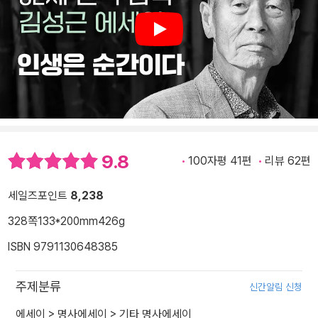
Play
9.8
100자평 41편
리뷰 62편
세일즈포인트
8,238
328쪽
133*200mm
426g
ISBN 9791130648385
주제분류
신간알림 신청
에세이
>
명사에세이
>
기타 명사에세이