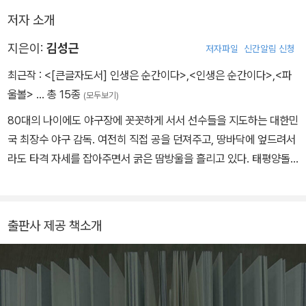
저자 소개
지은이:
김성근
저자파일
신간알림 신청
최근작 :
<[큰글자도서] 인생은 순간이다>
,
<인생은 순간이다>
,
<파
울볼>
… 총 15종
(모두보기)
80대의 나이에도 야구장에 꼿꼿하게 서서 선수들을 지도하는 대한민
국 최장수 야구 감독. 여전히 직접 공을 던져주고, 땅바닥에 엎드려서
라도 타격 자세를 잡아주면서 굵은 땀방울을 흘리고 있다. 태평양돌
핀스, 쌍방울레이더스 등 꼴찌를 면하지 못해 이른바 ‘오합지졸’로 불
리던 팀의 감독을 맡아 가을 야구까지 올려놓으며 야구계에 일대 파
란을 일으켰다. 이후 신생팀에 가까웠던 SK와이번스의 사령탑을 맡
출판사 제공 책소개
아 감독 1년 차, 단숨에 우승을 거머쥐었고 감독 재임 기간 내내 5번
의 한국시리즈 진출과 3번의 우승이라는 놀라운 성적을 내며 ‘SK와
이번스 왕조 시대’를 열었다는 평가를 받았다. 한국 최초의 독립 구단
인 고양원더스의 감독을 맡고, 일본 지바롯데마린스와 후쿠오카소프