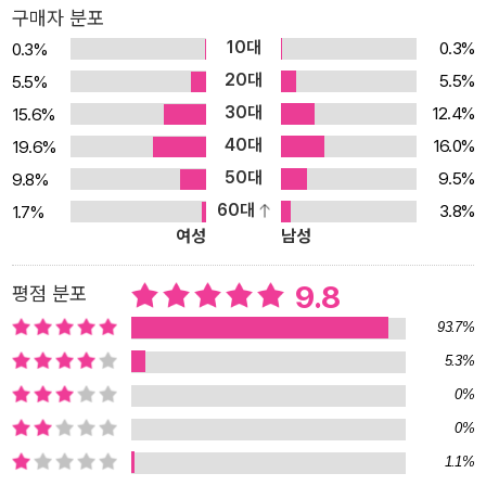
다. 아직 없는 길을 가야 한다고, 무언가를 이루고 싶다면 비상식적인
구매자 분포
승부수를 던져야 한다고. “이제까지 가보지 않은 길에는 리스크가 많
10대
0.3%
0.3%
다. 위험하기 짝이 없고, 극단적으로는 가다가 죽을 수도 있다. 그럼에
20대
5.5%
5.5%
도 도전할 수 있는 발상, 도전하는 행동, 도전을 계속하는 힘, 도전하
30대
12.4%
15.6%
는 열정 네 가지만 있다면 사람은 죽을 때까지 내 길을 찾으면서 살아
40대
16.0%
19.6%
갈 수 있다. 무엇에서든 비상식적인 승부수를 던져야 살아남을 수 있
50대
9.5%
9.8%
다. 그리고 살아남는다면 그 비상식은 곧 상식이 된다. 나는 여태껏 그
60대
3.8%
1.7%
런 방식으로 살았다.” - 본문 중에서 그래서 김성근은 지금도 매일 아
여성
남성
침 빼놓지 않고 산책을 한다. 오늘 만날 선수를 어떻게 가르칠지, 어제
시합에서 생긴 문제점을 어떻게 해결할지 오로지 ‘야구’를 생각하며
9.8
평점 분포
걷는다. 80대의 노구를 이끌고 아무렇지도 않게 야구장에 가서 운동
93.7%
을 하고 훈련을 시키는 것, 그 역시도 바로 지금 김성근을 살게 하는
5.3%
비상식이다. “진정한 리더는 존경을 바라지 않는다.” 엄격하고 가혹
0%
한 훈련 뒤에 숨어 있었던 리더의 본심, 아버지의 진심 ‘김성근’이라는
0%
이름 뒤에 항상 꼬리표처럼 따라 붙는 것은 ‘혹사’였다. 김성근은 연습
1.1%
을 너무 많이 시킨다는, 선수들의 미래는 생각하지 않고 그저 우승 하