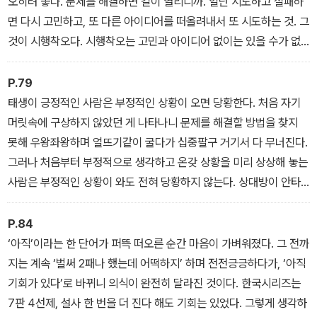
오히려 좋다. 문제를 해결하면 길이 열리니까. 일단 시도하고 실패하
면 다시 고민하고, 또 다른 아이디어를 떠올려내서 또 시도하는 것. 그
것이 시행착오다. 시행착오는 고민과 아이디어 없이는 있을 수가 없
다. 즉 시행착오 뒤에는 수없이 거듭하고 반복한 고민, 생각, 도전이
있다. 그러니 시행착오가 많은 인생이야말로 베스트인 인생 아니겠는
P.79
가.
태생이 긍정적인 사람은 부정적인 상황이 오면 당황한다. 처음 자기
- 1장 ‘이겨내기 위한 의식’
머릿속에 구상하지 않았던 게 나타나니 문제를 해결할 방법을 찾지
못해 우왕좌왕하며 얼뜨기같이 굴다가 십중팔구 거기서 다 무너진다.
그러나 처음부터 부정적으로 생각하고 온갖 상황을 미리 상상해 놓는
사람은 부정적인 상황이 와도 전혀 당황하지 않는다. 상대방이 안타
를 치든 말든 내 표정이 바뀌지 않는 이유다. 위기가 와도 그냥 왔구
나, 생각한다. 그 순간 당황하는 대신 방법을 찾으려고 애쓴다.
P.84
- 2장 ‘나는 비관적인 낙천주의자’
‘아직’이라는 한 단어가 퍼뜩 떠오른 순간 마음이 가벼워졌다. 그 전까
지는 계속 ‘벌써 2패나 했는데 어떡하지’ 하며 전전긍긍하다가, ‘아직
기회가 있다’로 바뀌니 의식이 완전히 달라진 것이다. 한국시리즈는
7판 4선제, 설사 한 번을 더 진다 해도 기회는 있었다. 그렇게 생각하