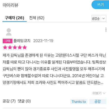
쓰기
마이리뷰
구매자 (26)
전체 (62)
메뉴
플레잉코치
2023-11-19
제가 감독님을 존경하게 된 이유는 고양원더스시절 구단 버스가 아닌
차를 따로 타고 다니시는 이유를 알게된 다음부터였습니다. 팀특성상
감독님의 팬이 많아 경기종료후 사인과 사진촬영을 모두 해주시기에
구단버스와 함께할수없어 따로 다니시더군요. 2014년 어린이날 고
양경기장에서도 저희 조카와 사진도 찍어주시고 말씀도 안드렸는데
먼저 “글러브다오,사인해줄께”하시던 그 모습. 이것이 어른이고 진정
더보기
한 감독님의 모습이었습니다. 여담으로 2014년 고양원더스의 모 코
공감 (
7
)
댓글 (0)
치는 사인요청을 거절한것도모자라(연습끝날때까지 기자리라 하더