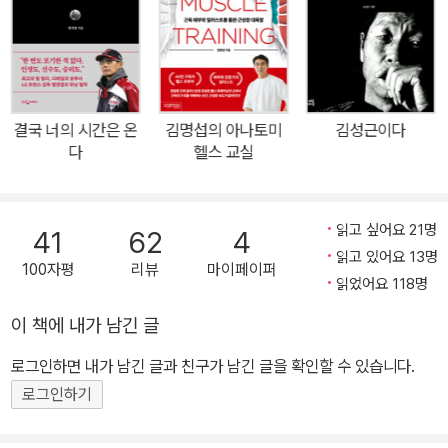
인凡人이었기에, 김성근은 말한다. 인생이란 결국 순간이 축적되어
만들어지는 것이라고. 매 순간에 한 결정과 행동이 쌓이고 쌓여 인생
이 된다고. 그래서 단 한 순간도 허투루 보내선 안 된다고. “돌무더기
와 잡초가 무성한 길일지라도 나만의 길을 걸어야 한다.” 비상식으로
싸우고, 끝내 세상을 바꿔온 노감독의 60여 년 야구 인생! 3번의 우
결국 너의 시간은 온
김명섭의 아나토미
김성근이다
승을 이룩하고 통산 1384승을 올려 대한민국 야구 감독 중 승수 2위
다
헬스 교실
에 올라 있는 그이지만, 김성근은 자신의 지난 시간을 ‘평생 비상식으
로 싸워온 모퉁이 인생’이라고 회고한다. 돈도 연줄도, 가진 것 하나
읽고 싶어요 21명
없이 홀로 무대에 선 청년은 오로지 ‘야구’만으로 자신의 존재를 증명
41
62
4
읽고 있어요 13명
하는 수밖에 없었다. 이겨야만 살아남을 수 있었던 그는 매번 벼랑 끝
100자평
리뷰
마이페이퍼
읽었어요 118명
과 같은 열악한 조건 속에서도 문제를 돌파할 수 있는 비상식적인 아
이디어를 찾아냈다. 특출 난 투수가 없는 팀에서는 투수를 몇 명이든
이 책에 내가 남긴 글
써서 틀어막는 벌떼 야구를 했고, 걸핏하면 1점 차로 아깝게 지는 팀
로그인하면 내가 남긴 글과 친구가 남긴 글을 확인할 수 있습니다.
에서는 쥐어짜서라도 점수를 만드는 번트 작전을 썼다. 그 과정에서
로그인하기
비난도 숱하게 들었지만 그는 묵묵히 자신의 걸음을 이어나갔고, 결
국 김성근의 비상식은 어느새 상식이 되었다. 그래서 김성근은 말한