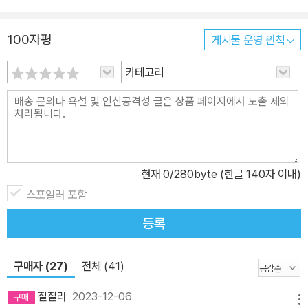
나에만 목숨을 건다는 거센 비난이 지도자 생활 내내 그를 따라 다녔
다. 야구의 신이라 불릴 만큼 칭송받는 그였지만 아이러니하게도 야
100자평
게시물 운영 원칙
구계에서도, 매스컴에서도 가장 비난받는 감독이었으며 프로야구에
서 가장 많이 잘린 감독이기도 했다. “나도 지도자 생활을 시작하고,
카테고리
수없이 많은 자식을 품게 되며 비로소 어머니의 비정한 애정을 이해
할 수 있게 되었다. 나 역시 비정해졌다. 엄격하게 대했고, 혹독하게
훈련시켰다. 넘어져도 당장 일어나라고 소리쳤다. 손자가 넘어졌을
때 할아버지가 매번 손을 내밀어주면 아이는 몇 번을 넘어져도 발전
없이 노상 도움만 기다리게 되기 때문이다. 그러면 안 된다. 그래서 비
현재
0
/280byte (한글 140자 이내)
정함이야말로 진짜 애정인 것이다.” - 본문 중에서 그래서일까. 여전
스포일러 포함
히 수많은 선수에게 존경받는 스승으로 꼽히는 김성근이 JTBC 〈최
강야구〉에서 젊은 선수들에게 펑고를 쳐주는 장면에는 ‘시대의 스승’,
등록
‘존경할 만한 어른’, ‘이상적인 리더’라는 찬사가 쏟아진다. 이는 분명
가혹하리만치 계속되는 김성근표 훈련 속에 사실은 부모의 애정이 담
구매자 (27)
전체 (41)
겨 있기 때문일 것이다. 80세가 넘은 지금도 김성근은 매일 아침 야
구장에 가고, 직접 펑고를 쳐주고, 문제가 있는 선수를 발견하면 함께
잘잘라
2023-12-06
메뉴