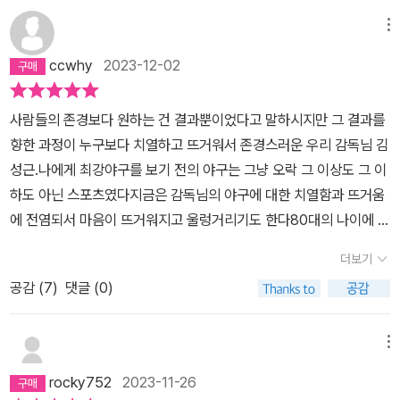
군요,그럴수 있다 생각합니다) 두시간넘게 기다려서 어린이날이고 조
카와 다른곳도 가야하는데 죄송스럽게 다시한번 ”코친님,죄송하지만
메뉴
두시간넘게 기다렸는데요..“ 하니까 아직도 잊혀지지 않습니다 ”아저
ccwhy
2023-12-02
씨!아까 기다리라 했잖아요!!“ 저는 주눅들어 죄송하다 했고 조카가
오죽하면 ”삼촌 나 사인 필요없어 가자“해서 나왔습니다.어린이날에
사람들의 존경보다 원하는 건 결과뿐이었다고 말하시지만 그 결과를
조카에게 너무 미안하더군요.이런 모습 평생갑니다.대한민국 최고의
향한 과정이 누구보다 치열하고 뜨거워서 존경스러운 우리 감독님 김
좌완이던 야생마던 뭐던 그 투수코치 저는 그 뒤로 어디에 모습만 보
성근.나에게 최강야구를 보기 전의 야구는 그냥 오락 그 이상도 그 이
이면 채널 돌립니다. 존경은 스스로 만드는겁니다. 감독님같은 훌륭
하도 아닌 스포츠였다지금은 감독님의 야구에 대한 치열함과 뜨거움
하신분이 왜 그런 코치를 영입했는지..뭐 서울쌍둥이 시절에 아끼셨
에 전염되서 마음이 뜨거워지고 울렁거리기도 한다80대의 나이에 야
다고는 하지만..
구예능에서 꼿꼿한 모습으로 열정을 불태우며 애태우고, 승리를 열망
더보기
하고 고민하시는 모습을 보고 많은 배움과 감명를 얻었다그런 와중에
공감 (
7
)
댓글 (0)
이 책은 감독님의 삶과 생각을 엿볼수 있는 기회가 되었다매일 반복
되는 일상에 안주하고 새로운 도전은 시도조차 하지 않게 되는 중년
에 들어선 나에게 너무도 큰 울림을 주는 감독님의 이야기들.어떤 이
메뉴
야기는 화자가 누구냐에 따라 힘이 달라지는데 혹독한 시간을 뜨겁고
rocky752
2023-11-26
치열하게 강하게 헤쳐 온 감독님의 이야기가 딱딱하게 굳은 머리와