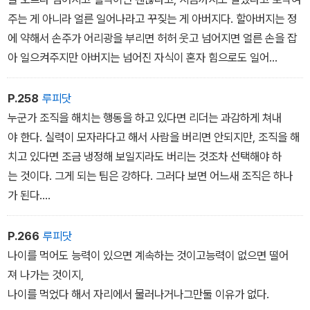
주는 게 아니라 얼른 일어나라고 꾸짖는 게 아버지다. 할아버지는 정
에 약해서 손주가 어리광을 부리면 허허 웃고 넘어지면 얼른 손을 잡
아 일으켜주지만 아버지는 넘어진 자식이 혼자 힘으로도 일어
설 수 있도록 지켜만보고 있어야 한다. 마음은 아파도 그렇게 해야 자
식이 스스로의 힘으로 일어날 수 있다. 아버지가 없어도 저 혼자 살아
P.258
루피닷
갈 수 있게 키워줘야 한다. 그래서 나는 평생 엄한 아버지이기만 했
누군가 조직을 해치는 행동을 하고 있다면 리더는 과감하게 쳐내
던 것 같다.
야 한다. 실력이 모자라다고 해서 사람을 버리면 안되지만, 조직을 해
치고 있다면 조금 냉정해 보일지라도 버리는 것조차 선택해야 하
는 것이다. 그게 되는 팀은 강하다. 그러다 보면 어느새 조직은 하나
가 된다.
강한 선수라고 해서 무슨 짓을 하든 놔두면 조직은 언제 무너져도 무
너지게 되어 있다. 그런데 지금 우리나라에서제일 못하고 있는 것
P.266
루피닷
이 이런 결단이다. 결단을 못 내린다는것은 곧 자기가 책임지지 않으
나이를 먹어도 능력이 있으면 계속하는 것이고능력이 없으면 떨어
려고 한다는 뜻이다. 그게 지금사회의 현실이다. 그러다 보면 조직
져 나가는 것이지,
이 아니라 한 사람 한 사람의 목소리가 커지며 조직이 하나로 모이
나이를 먹었다 해서 자리에서 물러나거나그만둘 이유가 없다.