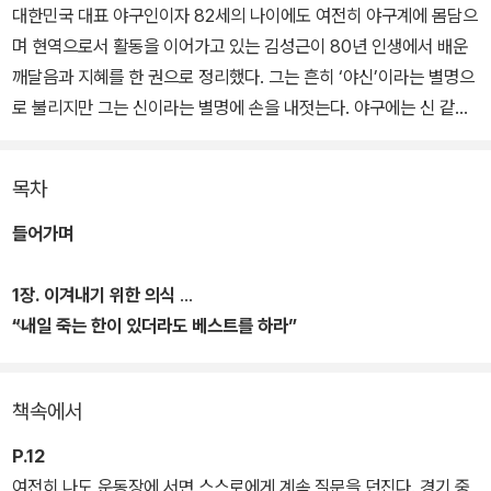
대한민국 대표 야구인이자 82세의 나이에도 여전히 야구계에 몸담으
며 현역으로서 활동을 이어가고 있는 김성근이 80년 인생에서 배운
깨달음과 지혜를 한 권으로 정리했다. 그는 흔히 ‘야신’이라는 별명으
로 불리지만 그는 신이라는 별명에 손을 내젓는다. 야구에는 신 같은
것이 없다고, 자신은 아직 야구를 모른다고.
목차
스무 살의 어린 나이에 혈혈단신 가족 한 명 없이 혼자 조국으로 돌아
왔지만 ‘쪽발이’라는 조롱을 들어야 했던 재일교포, 꽃피우기도 전에
들어가며
부상으로 이른 나이에 마운드에서 내려와야 했던 비운의 투수, 꼴찌
만 거듭하던 약팀의 감독……. 이른 나이에 지도자 인생을 시작했지만
1장. 이겨내기 위한 의식
우승을 거머쥐기까지는 무려 25년을 벼려내야 했다.
“내일 죽는 한이 있더라도 베스트를 하라”
공 하나에 다음은 없다
그런 스스로의 인생을 돌아보며 김성근은 ‘거북이 인간’이었다고 회
책속에서
고한다. 토끼들처럼 재주를 타고나지도 못했고 꾀를 부릴 줄도 모르
지만, 어떤 문제에 부딪히면 멈춰 서서 오랫동안 고민하고 숙고하며
P.12
오직 ‘내 안에서’ 답을 찾는 우직한 거북이였다고.
여전히 나도 운동장에 서면 스스로에게 계속 질문을 던진다. 경기 중