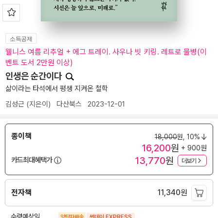
소득공제
웰니스 여름 리추얼 + 에그 트레이. 사우나 빗 키링. 레트로 물병(이
벤트 도서 2만원 이상)
인생은 순간이다
삶이라는 타석에서 평생 지켜온 철학
김성근
(지은이)
다산북스
2023-12-01
종이책
18,000
원,
10%
16,200
원
+ 900원
13,770
원
카드최대혜택가
더보기
전자책
11,340
원
수령예상일
양탄자배송
썬데이 EXPRESS