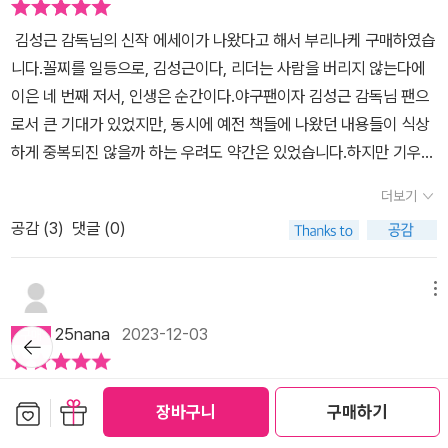
심장을 두드렸다이 울림을 놓치지 않고 따라갈 수 있게 인생의 한 순
김성근 감독님의 신작 에세이가 나왔다고 해서 부리나케 구매하였습
간이라도 치열하게 살아보려고 한다어려운 야구 외길에서 리더의 자
니다.꼴찌를 일등으로, 김성근이다, 리더는 사람을 버리지 않는다에
질을 키우고 노년이 되어서도 도전하고 배움과 다시 베품을 행하는
이은 네 번째 저서, 인생은 순간이다.야구팬이자 김성근 감독님 팬으
감독님을 존경한다이 책을 치열하게 살아야 할 누군가계속 달려야 할
로서 큰 기대가 있었지만, 동시에 예전 책들에 나왔던 내용들이 식상
누군가한 때 뜨거웠던 누군가그 모두에게 전하고 싶다
하게 중복되진 않을까 하는 우려도 약간은 있었습니다.하지만 기우였
습니다. 책 한 줄 한 줄, 한 페이지 한 페이지가 새로웠고 감동적이었
더보기
고 읽는 내내 희열과 감탄으로 충만하였습니다. 책은 감독 김성근, 인
공감 (
3
)
댓글 (0)
간 김성근의 가치관에 대하여 얘기해주고 있습니다.저는 김성근 감독
님을 핑계나 변명 따위라곤 없는 인생의 강자라고 말하고 싶습니다.
가난한 흙수저 태생, 쪽바리라고 욕 듣던 재일교포 출신, 금방 끝나버
메뉴
린 선수 생활 등 온갖 약점과 시련 속에서도 결코 굴하지 않고 묵묵하
25nana
2023-12-03
뒤로가
게 자신의 야구를 위해 이 악물고 걸어온 강인한 사람. 사실 이런 김성
기
근 감독님의 삶은 지금 시대엔 좀 맞지 않을 수도 있습니다. 지금의 시
일구이무.다음 공은 없다고 생각하는 것.매순간 순간 언제나 최선을
대는 풍족하고 화려하여, 사람들의 마음에는 독기가 없습니다. 웰빙
보관함담기
선물하기
장바구니
구매하기
다하는 것.그 것이 내가 김성근 감독님의 전 자서전들을 통해 배운 점
을 노래하고, 워라밸을 추구하며, 소확행을 만끽합니다. 적당하고 편