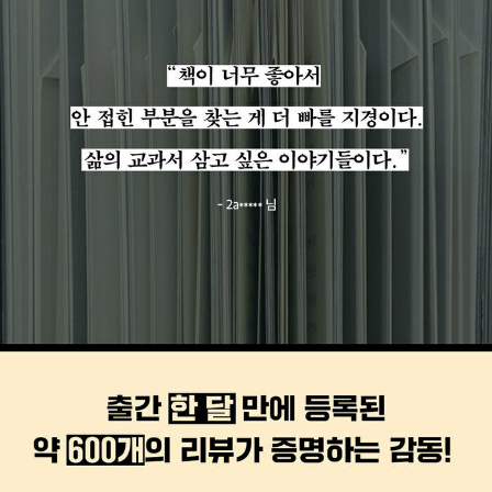
트뱅크호크스에서 코치를 하는 등 ‘야구’가 있는 곳이라면 가리지 않
고 종횡무진하며 평생 야구와 함께 살아왔다. 현재는 JTBC 〈최강야
구〉에서 최강몬스터즈 감독을 맡고 있다. 김성근은 야구를 하며 자연
스럽게 인생을 배웠다고 말한다. 지도자로서 수없이 많은 선수를 만
나고 가르치며 인간의 잠재 능력이 얼마나 무한한지 깨달았고, 자식
을 위해 더 엄격해질 수밖에 없는 부모의 심정을 가슴에 새겼다. 봄부
터 가을까지 계속되는 승부 속에서 시련, 위기, 좌절을 끊임없이 마주
하며 인생을 배웠고, 도저히 불가능할 것 같던 한계도 거북이처럼 묵
묵히 한 걸음 한 걸음 옮기다 보면 끝내는 넘어설 수 있다는 깨달음을
얻었다. 아무리 노력해도 별반 나아지지 않는 것 같아 걸음을 망설이
는 이들에게, 김성근은 이 책을 통해 ‘인생은 순간순간의 축적’이라는
깨달음과 함께 담담한 응원을 건넨다.