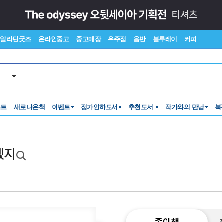
알라딘굿즈
온라인중고
중고매장
우주점
음반
블루레이
커피
서
스트
새로나온책
이벤트
정가인하도서
추천도서
작가와의 만남
북
겠지
종이책