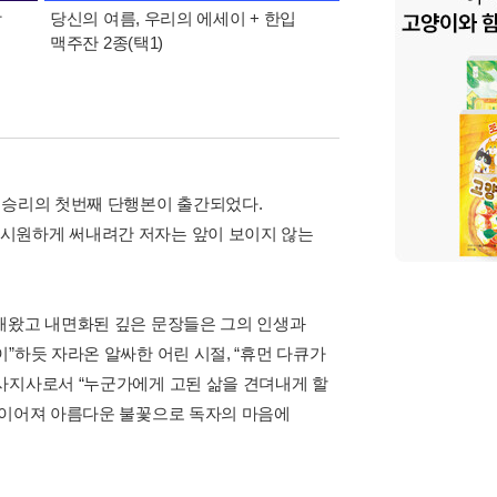
상
당신의 여름, 우리의 에세이 + 한입
21세기 최고의 책 : 
맥주잔 2종(택1)
조승리의 첫번째 단행본이 출간되었다.
원시원하게 써내려간 저자는 앞이 보이지 않는
해왔고 내면화된 깊은 문장들은 그의 인생과
”하듯 자라온 알싸한 어린 시절, “휴먼 다큐가
사지사로서 “누군가에게 고된 삶을 견뎌내게 할
 이어져 아름다운 불꽃으로 독자의 마음에