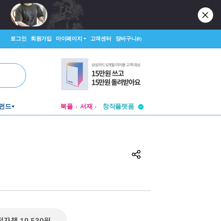
로그인
회원가입
마이페이지
고객센터
장바구니
(0)
투비컨티뉴드
펀드
북플
서재
창작플랫폼
투비컨티뉴드