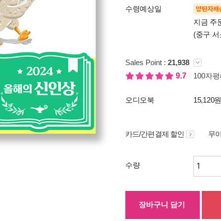
수령예상일
양탄자배
지금 주
(중구 서
Sales Point :
21,938
9.7
100자평(
오디오북
15,120
카드/간편결제 할인
무이
수량
장바구니 담기