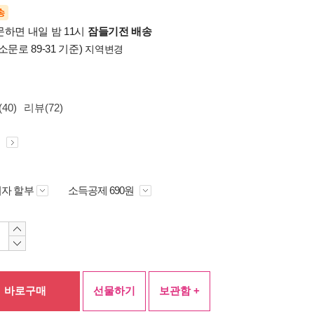
송
문하면 내일 밤 11시
잠들기전 배송
소문로 89-31 기준)
지역변경
40)
리뷰(72)
원
자 할부
소득공제 690원
바로구매
선물하기
보관함 +