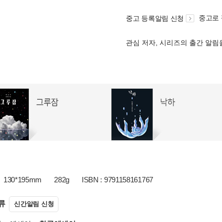
중고로
중고 등록알림 신청
관심 저자, 시리즈의 출간 알
130*195mm
282g
ISBN : 9791158161767
류
신간알림 신청