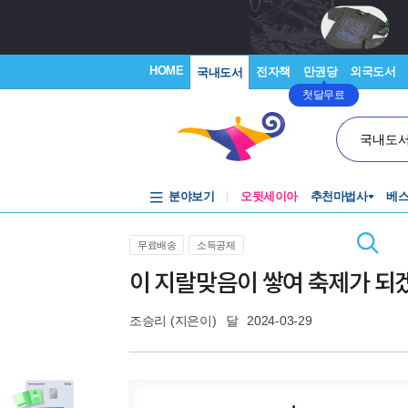
HOME
전자책
만권당
외국도서
국내도서
첫달무료
국내도
분야보기
오뒷세이아
추천마법사
베
무료배송
소득공제
이 지랄맞음이 쌓여 축제가 되
조승리
(지은이)
달
2024-03-29