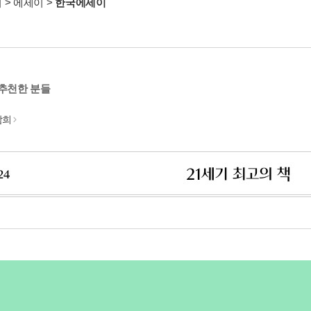
서
>
에세이
>
한국에세이
 추천한 분들
남희