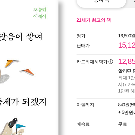
21세기 최고의 책
정가
16,800
15,1
판매가
12,8
카드최대혜택가
알라딘 
최대 1만
시) / 
1만원 
마일리지
840원(5
+ 5만원
배송료
무료