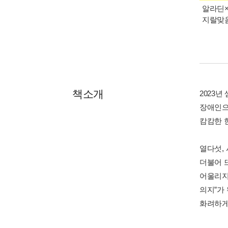
알라딘×
지랄맞음
책소개
2023
장애인으
캄캄한 
열다섯,
더불어 
어울리지
의지”가
화려하게