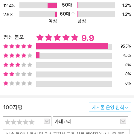
50대
1.3%
12.4%
주고 있지만, 그 가운데서도 인간의 활동이 기후에 가장 큰 영향을 주
60대
1.3%
2.6%
고 있는 것이 사실이다. 『판판판 포피포피 판판판』 속에서 어린이 워
여성
남성
렌은 작은 방을 노아의 방주로 만들어 자신의 가족과 개미, 토끼 등 다
양한 생명체를 초대해 재앙에서 벗어나기 위해 힘을 합친다. 과연 워
9.9
평점 분포
렌과 동물들은 판의 노래를 되찾을 수 있을까? 거대한 재앙에 겁을
95.5%
먹은 워렌과 동물들은 어떻게 두려움을 물리칠 수 있을까? 『표범이
4.5%
말했다』 2021 볼로냐 라가치상 코믹스 영어덜트 대상 수상 작가 자
0%
연 속의 철학자 제레미 모로, 한국에 소개되는 세 번째 작품 『표범이
말했다』로 한국에 처음 소개되었던 제레미 모로는 2021년 볼로냐 라
0%
가치 코믹스 영어덜트 대상 부문을 수상하며 "실존적 문제에 직면하
0%
고 있는 동물을 통해 인간성을 들여다보는 책”이라는 평을 받았다. 처
음 한국에 소개되었던 『표범이 말했다』에 이어 제레미 모로는 이번에
100자평
게시물 운영 원칙
도 자연에 대한 고찰을 담은 이야기를 풀어냈다. 『판판판 포피포피 판
판판』은 재앙을 해결하는 방법을 ‘공존’의 힘으로 풀어 보여 주는 그
카테고리
림책이다. 노래를 잊어버린 판으로 인해 계절의 리듬이 깨지고 자연
은 걷잡을 수 없이 망가지지만, 워렌은 신이 아닌 인간으로서 동물들