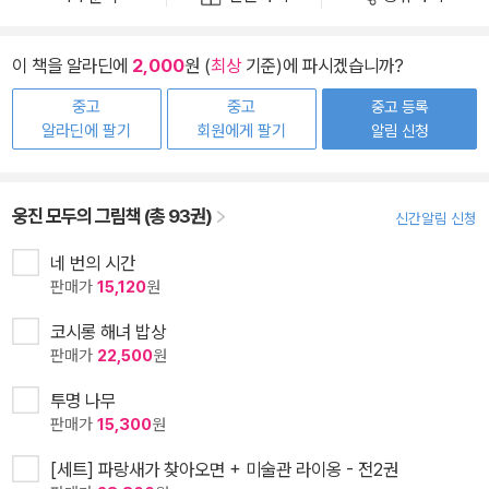
이 책을 알라딘에
2,000
원 (
최상
기준)에 파시겠습니까?
중고
중고
중고 등록
알라딘에 팔기
회원에게 팔기
알림 신청
웅진 모두의 그림책 (총 93권)
신간알림 신청
네 번의 시간
판매가
15,120
원
코시롱 해녀 밥상
판매가
22,500
원
투명 나무
판매가
15,300
원
[세트] 파랑새가 찾아오면 + 미술관 라이옹 - 전2권