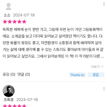
메뉴
소소
2024-07-19
독특한 제목에 눈이 한번 가고, 그림에 두번 눈이 가던 그림동화책이
예요. 소개글을 보고 더더욱 읽어보고 싶어졌던 책이기도 합니다. 다
양한 동물의 등장도 좋고, 자연환경의 소중함과 함께 배려하며 살아
가는 삶에 대해 생각해 볼 수 있는 스토리도 좋아보여 아이들과 꼭 같
이 읽어보고 싶었지요. 그래서 읽어보게된 이 책! 이 작가분의 다른 동
화책도 읽어보고 싶다 생각하게 만들었어요.숲이 더 이상 노래를 하
더보기
지 않게 되었을 때, 워렌은 우연히 숲으로 날아간 장난감 로켓을 찾으
공감 (
0
)
댓글 (0)
러 갔다가 피리를 불려고 애를 쓰는 한 동물을 발견하게 됩니다. 그 동
물은 워렌이 하는 기침소리에 놀라 사라졌고, 워렌은 집에 돌아와서
도 그 동물을 생각합니다. 자면서도 그 동물이 나오는 꿈을 꾸던 워렌
메뉴
은 갑작스러운 이상한 감각에 놀라 깨지요. 침대가 온통 개미 떼로 뒤
초록콩
2024-07-16
덮여 있었어요. 개미는 워렌에게 워렌이 본 동물은 자연의 신인 판이