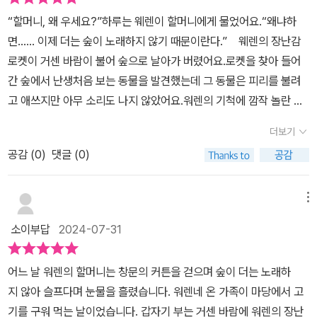
고, 멜로디를 잊어 더 이상 피리를 불지 못하게 되었다고 알려줍니다.
“할머니, 왜 우세요?”하루는 웨렌이 할머니에게 물었어요.“왜냐하
그리고 그가 노래하지 않는 이상 자연은 망가질거라는 경고도 해주지
면...... 이제 더는 숲이 노래하지 않기 때문이란다.” 웨렌의 장난감
요. 다가올 재앙에 모두 함께 맞서야 한다는 개미에게 워렌은 방 카펫
로켓이 거센 바람이 불어 숲으로 날아가 버렸어요.로켓을 찾아 들어
을 걷어내고 땅을 파서 개미들을 숨겨줍니다. 그렇게 개미를 시작으
간 숲에서 난생처음 보는 동물을 발견했는데 그 동물은 피리를 불려
로 하나둘씩 숲의 동물들이 워렌을 찾아왔어요. 워렌은 그때마다 동
고 애쓰지만 아무 소리도 나지 않았어요.워렌의 기척에 깜작 놀란 동
물들에게 어울릴만한 공간을 내어주었어요. 그리고 마침내 모두 모인
물은 수풀 사이로 번개처럼 사라졌어요. 그 뒤 웨렌은 자꾸만 숲에서
동물들은 판의 분노에 맞설 준비를 시작합니다.동물들와 워렌, 그리
더보기
만났던 동물이 떠오르고 밤마다 꿈에서 그 동물을 보았어요,어느 날
고 워렌의 가족은 판의 분노를 잠재웠을까요? 잠재웠다면 어떤 방법
공감 (
0
)
댓글 (0)
엔 동물은 늘 불던 피리를 삼키고 용으로 바뀌어 입에서 불을 뿜었어
을 사용했을까요? 절제절명의 순간, 기지를 발휘한 워렌과 동물들의
요,잠에서 깼을 때 침대는 개미로 덮여 있었고 여왕개미가 그 동물에
활약이 너무 보기 좋았던 동화책이예요. 자연은 우리에게 아낌없이
대해 알려 주지요. 그 동물은 위대한 신 “판”인데 더 이상 피리를 불
메뉴
모든 것을 내어줍니다. 하지만, 인간들은 더 많은 것을 요구했고 그 결
수 없게 되었다는 이야기였어요.그리고 판이 노래를 부르지 않으면
과 자연은 파괴되기 시작했지요. 지금 전세계적으로 벌어지고 있는
소이부답
2024-07-31
계절의 리듬이 깨지고 자연은 걷잡을 수 없이 망가져 버린다는 사실
자연재해들이 그 증거예요. 우리도 자연재해를 막기 위한 준비와 대
을 알려주었어요. 작가의 다른 작품 <표범이 말했다>는 위대한 숲의
비를 해야하지 않을까요? 자연의 소중함을 생각해 보고 앞으로를 위
어느 날 워렌의 할머니는 창문의 커튼을 걷으며 숲이 더는 노래하
현자인 검은 표범 ‘소피아’의 입을 통해 삶과 죽음에 대해 이야기했다
해선 어떻게 하는게 좋을지 고민해 볼 수 있는 동화책이예요. 감각적
지 않아 슬프다며 눈물을 흘렸습니다. 워렌네 온 가족이 마당에서 고
면 이번 이야기는 숲과 자연의 신인 ‘판’을 통해 인간들에게 기후 위기
이며 귀여운 그림이 아이들의 눈을 사로잡을 거예요. 많은 아이들이
기를 구워 먹는 날이었습니다. 갑자기 부는 거센 바람에 워렌의 장난