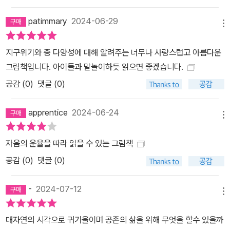
강조되는 『판판판 포피포피 판판판』은 제레미 모로만의 섬세한 디테
patimmary
2024-06-29
일과 구성 방식이 눈에 띄는 그림책이다. 워렌의 작은 방에서 새로운
메뉴
신화가 시작되는 『판판판 포피포피 판판판』 속으로 함께 들어가 보
지구위기와 종 다양성에 대해 알려주는 너무나 사랑스럽고 아름다운
자.
그림책입니다. 아이들과 말놀이하듯 읽으면 좋겠습니다.
공감 (
0
)
댓글 (0)
apprentice
2024-06-24
메뉴
자음의 운율을 따라 읽을 수 있는 그림책
공감 (
0
)
댓글 (0)
-
2024-07-12
메뉴
대자연의 시각으로 귀기울이며 공존의 삶을 위해 무엇을 할수 있을까