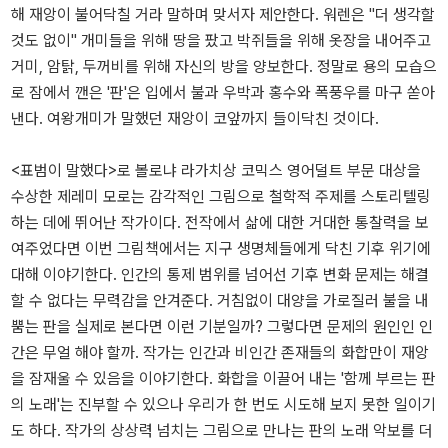
해 재앙이 불어닥칠 거라 말하며 맞서자 제안한다. 워렌은 "더 생각할
것도 없이" 개미들을 위해 땅을 팠고 박쥐들을 위해 옷장을 내어주고
거미, 암탉, 두꺼비를 위해 자신의 방을 양보한다. 정말로 용의 모습으
로 잠에서 깬은 '판'은 입에서 불과 우박과 홍수와 폭풍우를 마구 쏟아
낸다. 여왕개미가 말했던 재앙이 코앞까지 들이닥친 것이다.
<표범이 말했다>로 볼로냐 라가치상 코믹스 영어덜트 부문 대상을
수상한 제레미 모로는 감각적인 그림으로 철학적 주제를 스토리텔링
하는 데에 뛰어난 작가이다. 전작에서 삶에 대한 거대한 통찰력을 보
여주었다면 이번 그림책에서는 지구 생명체들에게 닥친 기후 위기에
대해 이야기한다. 인간의 통제 범위를 넘어선 기후 변화 문제는 해결
할 수 없다는 무력감을 안겨준다. 거침없이 대양을 가로질러 불을 내
뿜는 판을 실제로 본다면 이런 기분일까? 그렇다면 문제의 원인인 인
간은 무얼 해야 할까. 작가는 인간과 비인간 존재들의 화합만이 재앙
을 잠재울 수 있음을 이야기한다. 화합을 이끌어 내는 '함께 부르는 판
의 노래'는 진부할 수 있으나 우리가 한 번도 시도해 보지 못한 일이기
도 하다. 작가의 상상력 넘치는 그림으로 만나는 판의 노래 악보를 더