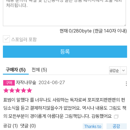
과 함께 달 아래에서 춤을 춘다. 자연 속에서 축제를 벌이듯 다 함께
춤을 추며 하나가 되자 두려움은 사라지고 판도 자신의 모습을 되찾
는다. 분노한 신과 자연을 원래대로 되돌릴 수 있는 방법은 자연을 아
현재
0
/280byte (한글 140자 이내)
끼고, 자연과 함께 살아가는 생명체들이 서로 배려하며 함께하는 것
임을 보여 준다. 기후 위기를 넘어 기후 재앙이 닥쳐오는 이 시대에,
스포일러 포함
환경 철학자 제레미 모로가 주장하는 메시지는 더욱 큰 울림으로 다
등록
가올 것이다. 광활한 자연의 아름다움과 두려움을 부드러운 선으로
둥글게 표현하여 어울림을 강조한 강렬한 그림 자연에는 직선이나 모
구매자 (5)
전체 (5)
서리가 없고, 오로지 곡선만 있다. 『판판판 포피포피 판판판』은 처음
부터 끝까지 둥글고 부드러운 선으로 이야기를 풀어 간다. 책 어디에
자작나무숲
2024-06-27
메뉴
도 뾰족한 모서리나, 곧게 뻗은 직선은 없다. 둥근 선으로 그려진 그림
은 이야기에 생태적 감수성을 불어넣고, 자연에 대한 경외심이 느껴
표범이 말했다 를 너무나도 사랑하는 독자로써 포피포피판판판의 펀
질 만큼 우아함을 더한다. 특히, 워렌의 작은 방에서 모든 생명체가 함
딩소식을 듣고 결제하지않을수가 없었어요. 역시나 내용도 그림도 책
께 판의 노래를 부르는 장면은 “판판판, 포피포피, 판판판” 하는 노랫
의 모든부분이 경이롭게 아름다운 그림책입니다. 감동했어요
소리가 들리는 듯 경쾌함과 생명체의 부드러움이 조화롭게 어우러진
공감 (
1
)
댓글 (0)
다. 방금 물을 먹인 듯한 부드러운 수채화 속에서, 강렬한 형광 별색이