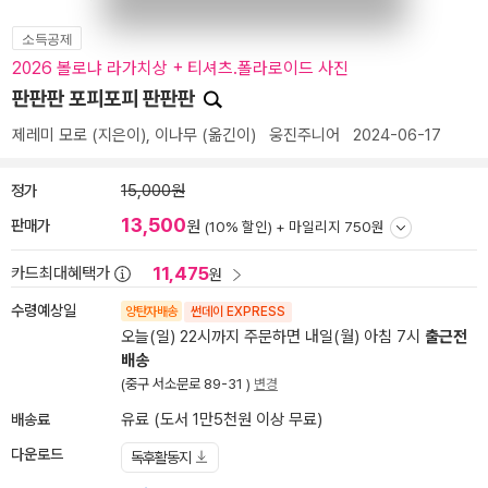
소득공제
2026 볼로냐 라가치상 + 티셔츠.폴라로이드 사진
판판판 포피포피 판판판
제레미 모로
(지은이),
이나무
(옮긴이)
웅진주니어
2024-06-17
정가
15,000원
13,500
판매가
원
(10% 할인) +
마일리지 750원
11,475
카드최대혜택가
원
수령예상일
양탄자배송
썬데이 EXPRESS
오늘(일) 22시까지 주문하면 내일(월) 아침 7시
출근전
배송
(중구 서소문로 89-31 )
변경
배송료
유료 (도서 1만5천원 이상 무료)
다운로드
독후활동지