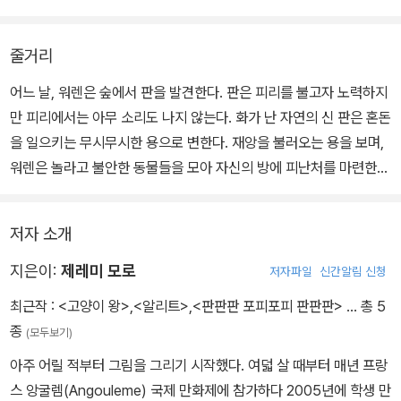
은데 말이다.
각성을 누구나 말하고 어린이 또한 알고 있지만 그래도 아직은 조금
그날 워렌이 판과 마주친 사건은 자연에 무심한 인류에 도래한 강력
먼 미래의 일로 여겨진다면 이 책을 건네고 싶다. 부드럽게 번지는 수
워렌이 처음 판을 봤을 때도, 판은 피리를 불려고 노력하나 피리에선
한 경고이다. 워렌은 인류의 대리자답게 밤마다 예지몽을 꾸고, 어느
줄거리
채화 사이로 톡톡 빛을 내던 형광 주황색이 무시무시한 화염과 바람
아무 소리도 나오지 않는다. 기억해 주는 이가 없어져 신으로서의 힘
날 아침부터 자연계와 소통하게 된다. 자연의 신 판이 자신의 연주를
으로 변하는 장면을 본다면 기후 위기 상황이 얼마나 시급한지, 인간
어느 날, 워렌은 숲에서 판을 발견한다. 판은 피리를 불고자 노력하지
이 사라진 ‘판’의 모습은 자연을 떠올리게 한다. 함께 살아가려 하지
듣는 이가 없어 피리를 불 수 없게 되고 어느 날 화가 치밀어 피리를
을 비롯한 모든 생명의 생존이 얼마나 위협받는지 단번에 느낄 듯하
만 피리에서는 아무 소리도 나지 않는다. 화가 난 자연의 신 판은 혼돈
않는다면, 자연 역시도 혼자만의 힘으로 지켜 낼 수 없기 때문이다. 신
삼켜버렸다는 여왕개미의 해석과 재앙에 대처하자는 제안을 파악한
다.
을 일으키는 무시무시한 용으로 변한다. 재앙을 불러오는 용을 보며,
을 찾는 이가 없어진 순간부터 판은 더 이상 사람들과 함께 사는 신이
다음 ‘더 생각할 것’ 없이 행동한다. 피난처를 구하는 동물들을 정성껏
다가올 재앙을 알고 몰려든 숲속 동물을 구하려고 어린이는 자기 방
워렌은 놀라고 불안한 동물들을 모아 자신의 방에 피난처를 마련한
아닌 신화 속 괴물의 모습으로 변화한다. 판이 다시 자연의 노래를 기
보살피고 보금자리를 마련한다. 동물들은 워렌과 함께 방어벽을 쌓
을 피난처로 만들기 시작한다. 안전한 피난처로 동물들이 옹기종기
다. 분노한 판이 세상을 뒤흔들고, 모든 것이 끝났다고 여길 때, 워렌
억하게 하려면 어떻게 해야 할까?
고, 두려움 쫓는 법을 나누고, 그토록 길고 복잡한 판의 노래를 함께
숨어들지만 숲과 자연의 신인 판의 분노를 막기에는 역부족이다. 판
은 동물들에게 다 함께 판의 노래를 부르자고 제안한다.
부른다. 그 합창이 마침내 판의 가슴을 울리면서 세상의 평화에 이르
저자 소개
이 마구 쏟아내는 불과 우박과 홍수와 폭풍우는 그칠 기미가 없다. 한
자신의 방에 노아의 방주를 만든 워렌은 동물들과 다 함께 판의 노래
『판판판 포피포피 판판판』은 모든 걸 품어 줄 듯 다정하지만, 한편으
는 장면 장면은 더없이 진실하고 진지하다.
번 손상되면 회복되기 어려운 자연이 그러하듯이.
를 부른다. 노래를 들은 판은 세상의 아름다운 선율을 떠올리게 된다.
지은이:
제레미 모로
저자파일
신간알림 신청
로는 변화무쌍한 자연을 신화적인 존재 ‘판’을 통해 다시금 되새기고
낱낱이 그린 동물과 사람 합창단원은 세계의 재앙을 가라앉히고자 두
동물들 옆에서 인간도 그저 그중 하나의 존재로 겸손히 앉아 잃어버
때로는 봄의 빛깔을, 때로는 가을의 아름다움을 담은 노래는 화가 난
생각해 보게 하는 그림책이다.
손 모은 낱낱의 염원이다. 숭고한 주제를 구현하기 위해 만화 기반의
최근작 :
<고양이 왕>
,
<알리트>
,
<판판판 포피포피 판판판>
… 총 5
린 자연의 노래를 되찾아 불러야 한다. 모두 함께 해야 할 일이다. 숲
용을 잠재우고, 판은 마침내 원래의 모습으로 돌아온다. 생태적 감수
아티스트가 그림책다운 서사와 형식을 연구하고 고민한 이 결과물은
종
(모두보기)
속 동물을 구하려고 피난처를 만든 사람은 어린이지만 숲이 더 이상
성을 일깨워 줄 따뜻하고 강렬한 메시지를 담은 그림책이다.
오래된 신화를 펼치고 판을 불러내어 현실의 어린이와 마주치게 한
노래하지 않는다는 사실을 가장 먼저 발견한 사람은 할머니였듯 어린
아주 어릴 적부터 그림을 그리기 시작했다. 여덟 살 때부터 매년 프랑
작가의 영민한 화법의 성공과 함께 꾸준히 호명될 것이다.
이와 어른이, 모든 세대와 인종이, 온 인류가 함께.
스 앙굴렘(Angouleme) 국제 만화제에 참가하다 2005년에 학생 만