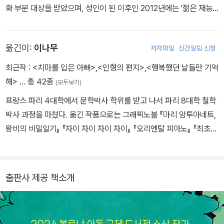
화 부문 대상을 받았으며, 성인이 된 이후인 2012년에는 '젊은 재능
상'을, 2018년에는 최고 작품상인 '황금야수상'을 받았다. 전통적인
자연 묘사를 넘어 참신함이 돋보이는 색감의 그림, 유머와 성찰이 깃
옮긴이:
이나무
저자파일
신간알림 신청
든 글, 새로운 관점을 제시하는 이야기 등으로 대중과 전문가들 사이
에서 높은 평가를 받고 있는 작가이다. 대표작으로 그래픽 노블 《표범
최근작 :
<치마를 입은 아빠>
,
<인형의 편지>
,
<행복했던 날들만 기억
이 말했다》(2021년 볼로냐 라가치상 코믹스 영어덜트 부문 대상 수
해>
… 총 42종
(모두보기)
상), 그림책 《판판판 포피포피 판판판》이 있다.
프랑스 파리 4대학에서 문학박사 학위를 받고 나서 파리 8대학 철학
박사 과정을 마쳤다. 옮긴 작품으로는 그래픽노블 『마리 앙투아네트,
왕비의 비밀일기』 『자이 자이 자이 자이』 『오리엔탈 피아노』 『최초의
인간』 등을 비롯해 일반인이 쉽게 읽을 수 있는 다수의 프랑스 철학
서, 그리고 『올망 졸망 철학교실』 『유토피아』 『이건 내 나무야』 『조금
많이』 『그랬다면 어땠을까』 『최고의 단짝 친구』 『내 친구 수지』 의 어
출판사 제공 책소개
린이 그림책이 있다.