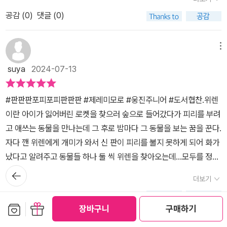
이 되는 꿈을요!그 날 이후 개미부터 박쥐 거미 닭 등워렌의 방으로 찾
기 곰, 수많은 동물들이 찾아왔고 워렌의 방은 이제 동물들로 가득 찼
공감 (
0
)
댓글 (0)
아와 자리를 마련해줍니다워렌은 가족에게 곧 닥쳐올 대재앙을 알리
습니다. 동물들은 위대한 신 판의 분노에 맞서기 위해 튼튼한 벽을 쌓
고동물들이 왜 내 방에 오게된건지까지 말해줍니다자연의 신 판은 점
고 먹을 음식과 마실 물을 준비했습니다. 그러던 어느 날, 드디어 판
점 도시로 나가버리는 사람들로자연의 소리를 점점 잃어가고 있었고
메뉴
이 잠에서 깨어났고 거센 바람이 불고 또 불었습니다. 워렌과 동물들
피리의 소리가 나지 않자 무서운 용으로 변했음을 알 수 있어요하지
은 과연 무사할 수 있을까요? 자연의 신 판은 다시 노래할 수 있을까
suya
2024-07-13
만 워렌과 동물들은 용과 맞서기다리고 또 기다렸습니다.더 기다리기
요? 환상적인 이야기와 아름다운 일러스트로 자연에 관한 이야기
힘들어지자 판의 노래를 함께 불러보면 어떻냐는 말에동물친구들은
를 전해주는 그림책 <판판판 포피포피 판판판>입니다. 부드러운 수
#판판판포피포피판판판 #제레미모로 #웅진주니어 #도서협찬.위렌
워렌과 조금씩 부르기 시작합니다.판판판, 포피포피, 판판판판판판,
채화와 형광색이 조화롭게 어우러지는 인상적인 그림이 우리에게 전
이란 아이가 잃어버린 로켓을 찾으러 숲으로 들어갔다가 피리를 부려
플로플리 라아아오오오오, 판판판점점 노래는 푸른 숲으로 변해가기
하는 메시지가 강렬하게 다가옵니다. 아이와 함께 보며 자연의 소중
고 애쓰는 동물을 만나는데 그 후로 밤마다 그 동물을 보는 꿈을 꾼다.
시작합니다용으로 변했던 판은 점점 원래의 모습으로 바뀌었구요자
함에 관해 이야기 나누면 좋겠습니다. 위 리뷰는 컬처블룸을 통해 도
자다 깬 위렌에게 개미가 와서 신 판이 피리를 불지 못하게 되어 화가
연도 자연 혼자 힘으로 지켜낼 수 없었고워렌과 동물친구들이 함께
서를 제공 받아 읽고, 솔직하게 작성하였습니다.
났다고 알려주고 동물들 하나 둘 씩 위렌을 찾아오는데...모두를 정성
일을 하면서다시 자연의 힘을 되찾기 시작합니다.여름이 시작되면 무
껏 돌보는 위렌은 판의 화를 잠재울 수 있을까?가뭄이 오고 또 홍수
뒤로가
더운 더위에 홍수, 가뭄과겨울이면 한파, 우박 등 기후변화로 인한이
기
더보기
가 나는 장면은 지금 우리가 겪는 기후 문제를 떠올리게 한다. 도시 속
상 기후들이 나타나는데요요즘은 지구온난화를 지구열대화라고 부른
공감 (
0
)
댓글 (0)
건물에 갇혀 살다보면 날씨에도 자연의 변화에도 둔감해진다.그나마
다고해요그 만큼 이상 기후에 대한 변화가 무섭게 다가옴을알게해주
보관함담기
선물하기
장바구니
구매하기
희망적인 것은 자연 속 평화를 기억하는 사람들이 있다는 것. 여름 휴
는 그림책이라 생각하면 될 것같아요이런 현상들도 역시나 우리가 살
메뉴