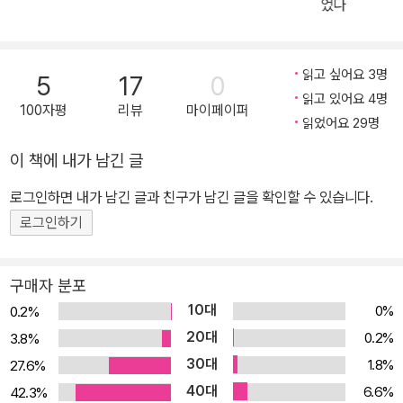
었다
다면, 자연 역시도 혼자만의 힘으로 지켜 낼 수 없기 때문이다. 신을
찾는 이가 없어진 순간부터 판은 더 이상 사람들과 함께 사는 신이 아
닌 신화 속 괴물의 모습으로 변화한다. 판이 다시 자연의 노래를 기억
읽고 싶어요 3명
5
17
0
하게 하려면 어떻게 해야 할까? 『판판판 포피포피 판판판』은 모든 걸
읽고 있어요 4명
100자평
리뷰
마이페이퍼
품어 줄 듯 다정하지만, 한편으로는 변화무쌍한 자연을 신화적인 존
읽었어요 29명
재 ‘판’을 통해 다시금 되새기고 생각해 보게 하는 그림책이다. 다른
이 책에 내가 남긴 글
생명체와의 공존에 대한 철학적 사유를 담은 그림책 역대의 역대를
로그인하면 내가 남긴 글과 친구가 남긴 글을 확인할 수 있습니다.
매번 뛰어넘는 이상 기후는 전 세계적으로도 일반적일 만큼 당연해졌
다. 역대급 폭우, 유례없는 가뭄, 살인적인 더위 등 매해 힘겨운 이상
로그인하기
기후로 세계는 몸살을 앓고 있다. 북극곰은 아사하는 수치가 매년 높
아지고 있고, 투발루는 해수면이 상승해 가라앉는 중이다. 기후 학자
구매자 분포
들은 더는 지구 온난화라 말하지 않고 지구 열대화 시대, ‘global boil
10대
0%
0.2%
ing’ 시대라 언급한다. 이러한 현상으로 기후와 환경에 대한 관심 또
20대
0.2%
3.8%
한 커지고 있다. 기후는 대기와 육지, 해양, 눈, 얼음, 생명체를 포함한
30대
1.8%
27.6%
지구의 모든 상태를 다루는 것이다. 이것들이 서로 얽히고설켜 영향
40대
6.6%
42.3%
을 끼치고 또 영향을 받으며 변화한다. 많은 요인들이 기후에 영향을