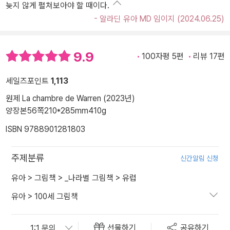
늦지 않게 펼쳐보아야 할 때이다.
- 알라딘 유아 MD 임이지 (2024.06.25)
9.9
100자평 5편
리뷰 17편
세일즈포인트
1,113
원제 La chambre de Warren (2023년)
양장본
56쪽
210*285mm
410g
ISBN 9788901281803
주제분류
신간알림 신청
유아
>
그림책
>
_나라별 그림책
>
유럽
유아
>
100세 그림책
선물하기
공유하기