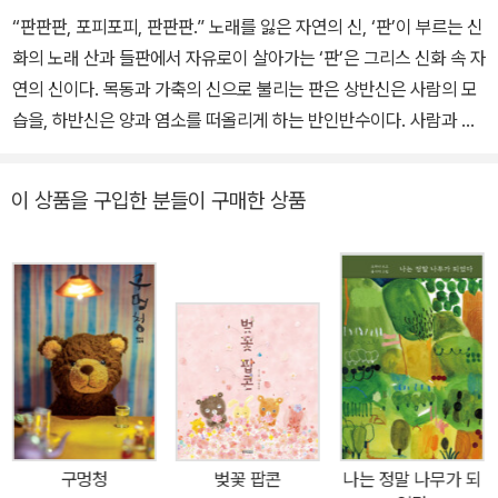
“판판판, 포피포피, 판판판.” 노래를 잃은 자연의 신, ‘판’이 부르는 신
화의 노래 산과 들판에서 자유로이 살아가는 ‘판’은 그리스 신화 속 자
연의 신이다. 목동과 가축의 신으로 불리는 판은 상반신은 사람의 모
습을, 하반신은 양과 염소를 떠올리게 하는 반인반수이다. 사람과 짐
승의 특징을 함께 가진 판의 모습은 예사롭지 않다. 변덕스럽고 화를
잘 내는 성격까지 종잡을 수 없는 자연을 닮아 있다. 나뭇잎 사이로 불
이 상품을 구입한 분들이 구매한 상품
어오는 바람, 시냇물이 흘러가는 소리, 자연에서 들리는 모든 것은 판
의 노래다. 판은 자연 속에서 노래와 함께 살아간다. 아이들과 손을 잡
고 춤추기도 하고, 사람들이 웃는 소리를 즐겁게 듣기도 한다. 자연 속
에서 사람들과 함께 살아가던 판. 그러나 사람들이 도시로 이주하게
되면서 그들은 점점 자연의 소리를 잊어버린다. 더 이상 자연의 소리
를 듣는 사람이 없어지자, 자연의 신인 판은 피리의 선율을 기억하지
못하게 되고, 마침내 세상의 혼돈을 일으키는 존재가 되어 버린다. 워
렌이 처음 판을 봤을 때도, 판은 피리를 불려고 노력하나 피리에선 아
무 소리도 나오지 않는다. 기억해 주는 이가 없어져 신으로서의 힘이
구멍청
벚꽃 팝콘
나는 정말 나무가 되
사라진 ‘판’의 모습은 자연을 떠올리게 한다. 함께 살아가려 하지 않는