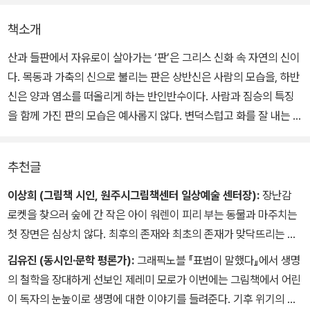
책소개
산과 들판에서 자유로이 살아가는 ‘판’은 그리스 신화 속 자연의 신이
다. 목동과 가축의 신으로 불리는 판은 상반신은 사람의 모습을, 하반
신은 양과 염소를 떠올리게 하는 반인반수이다. 사람과 짐승의 특징
을 함께 가진 판의 모습은 예사롭지 않다. 변덕스럽고 화를 잘 내는 성
격까지 종잡을 수 없는 자연을 닮아 있다.
추천글
나뭇잎 사이로 불어오는 바람, 시냇물이 흘러가는 소리, 자연에서 들
리는 모든 것은 판의 노래다. 판은 자연 속에서 노래와 함께 살아간다.
이상희 (그림책 시인, 원주시그림책센터 일상예술 센터장):
장난감
아이들과 손을 잡고 춤추기도 하고, 사람들이 웃는 소리를 즐겁게 듣
로켓을 찾으러 숲에 간 작은 아이 워렌이 피리 부는 동물과 마주치는
기도 한다. 자연 속에서 사람들과 함께 살아가던 판. 그러나 사람들이
첫 장면은 심상치 않다. 최후의 존재와 최초의 존재가 맞닥뜨리는 국
도시로 이주하게 되면서 그들은 점점 자연의 소리를 잊어버린다. 더
면이라니! 제레미 모로가 이번엔 종말을 얘기하려는 걸까. 심상찮은
김유진 (동시인·문학 평론가):
그래픽노블 『표범이 말했다』에서 생명
이상 자연의 소리를 듣는 사람이 없어지자, 자연의 신인 판은 피리의
기후 위기를 거듭 겪어내고 있는 우리 모두는 대체로 워렌의 부모들
의 철학을 장대하게 선보인 제레미 모로가 이번에는 그림책에서 어린
선율을 기억하지 못하게 되고, 마침내 세상의 혼돈을 일으키는 존재
처럼 무기력한 관망자, 딴전을 피우며 섬뜩한 상상에서 멀어지고 싶
이 독자의 눈높이로 생명에 대한 이야기를 들려준다. 기후 위기의 심
가 되어 버린다.