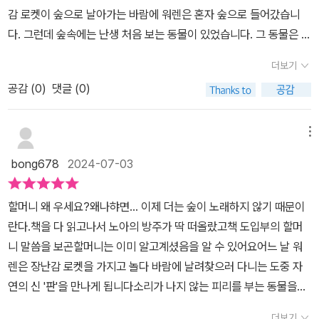
를 경고하고 있습니다. 신화 속의 ‘판’은 산과 들에서 자유롭게 살아
읽으면 좋겠어요! 저희 아이들은 이미 열심히 읽고 있답니다.
감 로켓이 숲으로 날아가는 바람에 워렌은 혼자 숲으로 들어갔습니
가지만 변덕이 심한 탓에 화를 잘 낸다고 합니다.종잡을 수 없는 자연
다. 그런데 숲속에는 난생 처음 보는 동물이 있었습니다. 그 동물은 피
을 닮은 ‘판’은 인간들이 더 이상 ‘판’의 노래를 부르지 않고 자연을 돌
리를 불려고 애쓰고 있었지만 피리에서는 아무 소리도 나지 않았습니
보지 않은 까닭에 심술을 부리기도 합니다. 사계절이 뚜렷했던 우리
더보기
다. 동물은 몰래 숨어보던 워렌의 기침소리에 놀라 수풀 사이로 번개
나라도 기후의 영향을 많이 받는 나라가 돼버렸습니다.봄과 가을은
공감 (
0
)
댓글 (0)
처럼 사라져 버렸습니다. 그날 이후로, 워렌은 밤마다 꿈에서 그 동물
온지 모르게 지나가고 여름은 폭염과 폭우로 모두를 힘들게 하고 겨
을 보았습니다. 어느 날엔 늘 불던 피리를 삼키고는 용으로 바뀌더
울은 매년 새로운 최저 기온을 갱신합니다. 동글동글 순한 그림 속 이
니 입에서 불을 뿜었습니다. 잠에서 깨자 여왕개미가 나타나 위대
메뉴
야기는 우리에게 경고를 날리고 자연을 소중함을 잊지 말라고 ‘판’의
한 자연의 신인 판의 이야기를 들려주었습니다. 아무도 자기 연주
노래를 통해 알리고 있습니다.한 번도 들은 적도 불러본 적도 없는 노
bong678
2024-07-03
를 듣지 않자, 판도 멜로디를 잊어버리고 화가 나서 피리를 삼켜버렸
래는 ‘판’을 잊지 말라고 소월하게 대하지 말라고 경고하는 듯합니다.
다는 것이었습니다. 판이 노래를 부르지 않으면 계절의 리듬이 깨지
0세부터 100세까지 즐길 수 있는 시리즈답게 아이는 물론 어른들에
할머니 왜 우세요?왜나햐면... 이제 더는 숲이 노래하지 않기 때문이
고, 자연은 걷잡을 수 없이 망가져 버린다는 말에 워렌은 가슴이 쿵쾅
게도 ‘판’의 노래를 들려주고 싶습니다.사실 자연을 망치는 주범은 아
란다.책을 다 읽고나서 노아의 방주가 딱 떠올랐고책 도입부의 할머
거렸습니다. 그날부터 워렌의 방에는 손님들이 찾아왔습니다. 워렌
이가 아닌 어른들의 욕심이라는 사실은 누구나 알고 있습니다.“판”의
니 말씀을 보곤할머니는 이미 알고계셨음을 알 수 있어요어느 날 워
은 카펫을 걷어 내고 구멍을 파서 개미를, 옷장 안에 박쥐를, 이불 더
노래를 기억해야 할 주체는 바로 우리 어른입니다. <본 도서는 웅진
렌은 장난감 로켓을 가지고 놀다 바람에 날려찾으러 다니는 도중 자
미 위에 암탉을, 천장 모서리에 거미를, 물그릇에 두꺼비를 정성껏 돌
주니어에서 선물받은 도서입니다.>
연의 신 '판'을 만나게 됩니다소리가 나지 않는 피리를 부는 동물을요
봐 주었습니다. 동물들이 모인 워렌의 방은 노아의 방주 같았습니
그 동물을 만나고 난 뒤 워렌은 꿈을 꿉니다피리를 삼키고 거대한 용
다. 이어서 숲 곳곳에서거북이, 뱀, 당나귀, 까치, 수달, 노루, 아
더보기