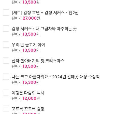
판매가
13,500
원
[세트] 감정 호텔 + 감정 서커스 - 전2권
판매가
27,000
원
감정 서커스 - 내 그림자와 마주하는 곳
판매가
13,500
원
우리 반 물고기 아이
판매가
13,500
원
산타 할아버지의 첫 크리스마스
판매가
13,500
원
나는 크고 아름다워요 - 2024년 칼데콧 대상 수상작
판매가
15,300
원
여행은 다람쥐 택시
판매가
12,600
원
꼬르륵 꼬르륵 캠핑