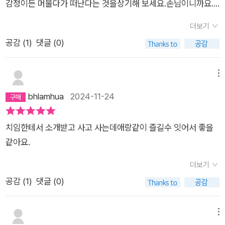
감정이든 머물다가 떠난다는 것을상기해 보세요.손님이니까요.
이 올까? 호텔은 조용해지고 바로 그때 평화가 찾아온다고 한다.
그리고 나는'내 마음이라는 호텔'의지배인 역할을 잘 해보자고요.
평화가 찾아오면 끝날까? 평화는 지속될까? 살아볼수록 지속되
더보기
감정은(손님은)언제든 오고 싶을 때 오고 떠나고 싶을 때 떠나기
는 마음은 없었다.감정은 온갖 크기와 마음으로 찾아오고 잘 보이
공감 (
1
)
댓글 (0)
마련입니다.간혹 감당하기 힘든 손님이라도하나 하나 감정(손님)
지 않는 감정도 있다고 한다. 들키지 않는 감정도 있겠다 싶다.너
을 외면하지 않고따뜻하게 살피고 이야기도 잘 들어주세요.그리
무 많은 감정들이 한꺼번에 아우성치면 불안이 찾아온다고 한다.
고 내 마음 속 '감정 호텔'에서가장 조용한 방의 주인 '감사'를자주
메뉴
불안은 늘 모습이 달라요.두려움처럼 보일 때도 있고,죄책감처럼
발견 하기로 해요!다양한 감정을 손님으로 비유해서그림도 그려
bhlamhua
2024-11-24
보일 때도 있어요.불안은 주목받기를 좋아해요.내가 자기만 봐 주
볼 수도 있고요.감정에 대해 조금 더쉽고 재미있게 배워볼 수 있
었으면 하지요.다양한 감정이 아우성치는 시간을 만나고 있다. 차
는 그림책입니다.🏤내 마음이 머무는 곳#감정호텔#리디아브란
분해지고 고요해지자고 나 스스로를 다독이는 시간이다.몇년 전
치임한테서 소개받고 사고 사는데애랑같이 즐길수 잇어서 좋을
코비치 #장미란 #번역 #책읽는곰 #감정코칭#그림잭감정코칭
나는 나는 아무래도 괜찮아. 나는 안 중요해라고 생각하며 살았
같아요.
#그림책감정테라피
다. 그러다 갑자기 내 자신이 고개를 들고 왜 내 생각안해? 하는
더보기
듯하다.날마다 화이팅을 외치고 괜찮아. 지나갈 거야. 를 외치고
공감 (
1
)
댓글 (0)
있지만 잘 안되는 시간을 보내는 중이다. 체력을 기르고 감정호텔
에서 말하듯 기다리고, 지금 내 마음이 이렇구나를 느끼면서 토닥
토닥 해야겠다.감정호텔슬픔불안책읽는곰분노장미란
메뉴