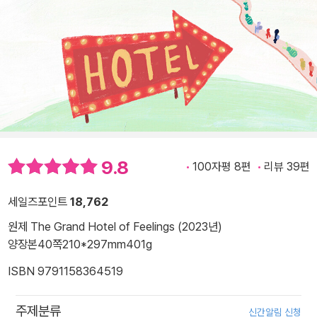
9.8
100자평 8편
리뷰 39편
세일즈포인트
18,762
원제 The Grand Hotel of Feelings (2023년)
양장본
40쪽
210*297mm
401g
ISBN 9791158364519
주제분류
신간알림 신청