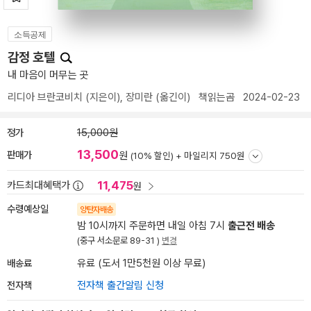
소득공제
감정 호텔
내 마음이 머무는 곳
리디아 브란코비치
(지은이),
장미란
(옮긴이)
책읽는곰
2024-02-23
정가
15,000원
13,500
판매가
원
(10% 할인) +
마일리지 750원
11,475
카드최대혜택가
원
수령예상일
양탄자배송
밤 10시까지 주문하면 내일 아침 7시
출근전 배송
(중구 서소문로 89-31 )
변경
배송료
유료 (도서 1만5천원 이상 무료)
전자책
전자책 출간알림 신청