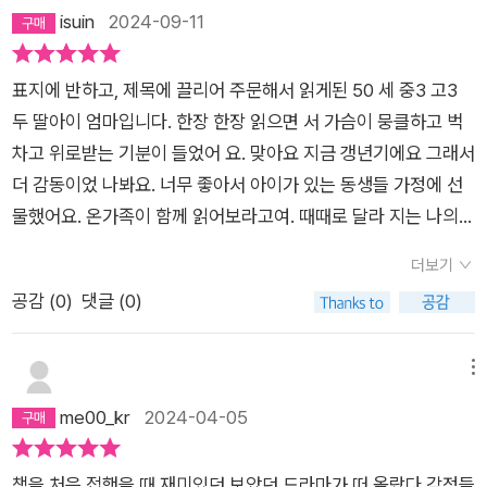
isuin
2024-09-11
표지에 반하고, 제목에 끌리어 주문해서 읽게된 50 세 중3 고3
두 딸아이 엄마입니다. 한장 한장 읽으면 서 가슴이 뭉클하고 벅
차고 위로받는 기분이 들었어 요. 맞아요 지금 갱년기에요 그래서
더 감동이었 나봐요. 너무 좋아서 아이가 있는 동생들 가정에 선
물했어요. 온가족이 함께 읽어보라고여. 때때로 달라 지는 나의
감정을 나자신도 어찌할 줄 모르는 데 감 정호텔이 감정에 따라
더보기
어떻게 해야하는지 잘 알려줬 어요. 나의 감정 표현과 상대방의
공감 (
0
)
댓글 (0)
수용자세까지 너무 나도 친절하게 마음을 알아주는 그런거에 코
가 찡^^ 위로받았네요.. 이책은 유아 뿐 아니라 남녀노소 온가족
이 함께 보아야할 감정교과서, 필독서 입니다.
메뉴
me00_kr
2024-04-05
책을 처음 접했을 때 재미있던 보았던 드라마가 떠 올랐다.감정들