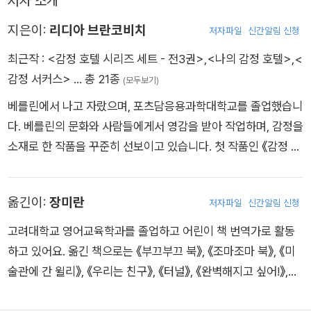
저자 소개
터 지르거나 꾹꾹 눌러 참는 대신 건강하게 표현할 줄 알지요.
있어요. 어렵지 않을 거예요. 감정 호텔 지배인이 감정 손님을 어
감정을 건강하게 표현하려면 어떻게 해야 할까요? 우선 내가 느
지은이:
리디아 브란코비치
저자파일
신간알림 신청
떻게 대하는지 친절하게 알려주니까요. 언제나 감정 호텔의 문을
끼는 감정에 이름을 붙일 수 있어야 합니다. 《감정 호텔: 내 마음
최근작 :
<감정 호텔 시리즈 세트 - 전3권>
,
<나의 감정 호텔>
,
<
활짝 열어 두세요. 낯설고 불편한 감정이 허락 없이 들어와 방 하
이 머무는 곳》에는 감정이 머무르는 호텔이 등장합니다. 슬픔, 분
감정 서커스>
… 총 21종
나를 차지해 버려도 있는 그대로 받아들여 주세요. 그러다 보면
(모두보기)
노, 평화, 사랑… 다양한 이름을 지닌 감정들이 호텔을 찾는 손님
어느새 내 마음은 더 단단해져 있을 테니까요. 이 따스한 그림책
베를린에서 나고 자랐으며, 포츠담응용과학대학교를 졸업했습니
이지요. 감정 호텔에서 이런 다양한 감정들을 만나고 내가 언제
을 펼치는 순간, 어떤 감정 손님이 어린이를 찾아갈까요? 두근두
다. 베를린의 문화와 사람들에게서 영감을 받아 작업하며, 감정을
그런 감정을 느끼는지 생각해 보세요. 내가 느끼는 감정의 정체를
근, 기대됩니다!
소재로 한 작품을 꾸준히 선보이고 있습니다. 첫 작품인 《감정 호
아는 것, 그것이 바로 감정 조절의 시작이랍니다. 내 감정을 잘 이
텔: 내 마음이 머무는 곳》은 24개 언어로 번역되어 전 세계 독자
해하고 수용하며 자신과의 관계를 회복하면, 타인과의 관계도 더
들에게 많은 사랑을 받고 있습니다. 두 번째 작품 《감정 서커스:
건강하게 만들어 갈 수 있을 거예요.
옮긴이:
장미란
저자파일
신간알림 신청
내 그림자와 마주하는 곳》은 인간의 심리, 특히 잠재의식과 일상
에 드리운 그림자에 관한 이야기입니다. www.lidiabrankovic.c
고려대학교 영어교육학과를 졸업하고 어린이 책 번역가로 활동
om
하고 있어요. 옮긴 책으로는 《부끄부끄 북》, 《조마조마 북》, 《미
술관에 간 윌리》, 《우리는 친구》, 《터널》, 《완벽해지고 싶어!》,
《찰스 디킨스》, 《폭풍우가 몰려와요》, 《밤의 일기》, 《물냉이》 등