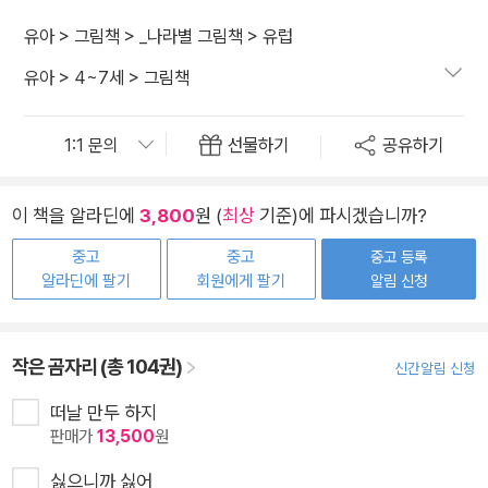
유아
>
그림책
>
_나라별 그림책
>
유럽
유아
>
4~7세
>
그림책
선물하기
공유하기
이 책을 알라딘에
3,800
원 (
최상
기준)에 파시겠습니까?
중고
중고
중고 등록
알라딘에 팔기
회원에게 팔기
알림 신청
작은 곰자리 (총 104권)
신간알림 신청
떠날 만두 하지
판매가
13,500
원
싫으니까 싫어