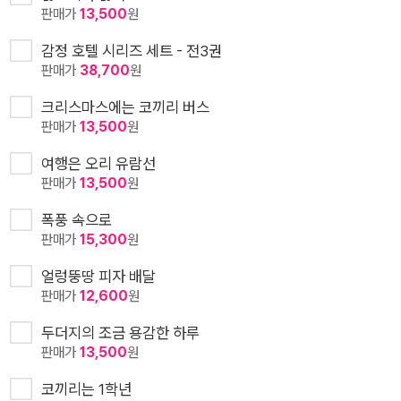
판매가
13,500
원
감정 호텔 시리즈 세트 - 전3권
판매가
38,700
원
크리스마스에는 코끼리 버스
판매가
13,500
원
여행은 오리 유람선
판매가
13,500
원
폭풍 속으로
판매가
15,300
원
얼렁뚱땅 피자 배달
판매가
12,600
원
두더지의 조금 용감한 하루
판매가
13,500
원
코끼리는 1학년