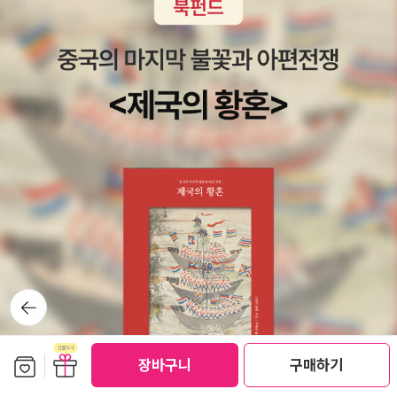
뒤로가
기
보관함담기
선물하기
장바구니
구매하기