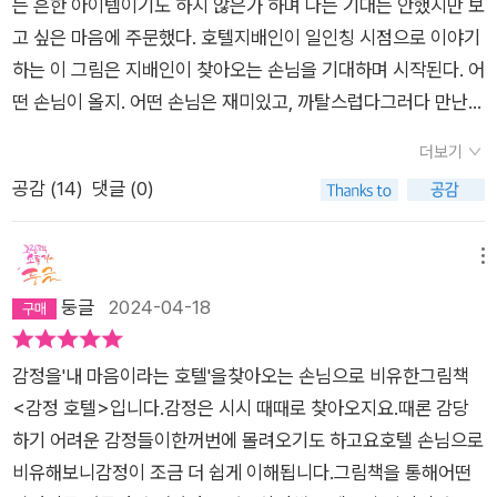
는 흔한 아이템이기도 하지 않은가 하며 나는 기대는 안했지만 보
고 싶은 마음에 주문했다. 호텔지배인이 일인칭 시점으로 이야기
하는 이 그림은 지배인이 찾아오는 손님을 기대하며 시작된다. 어
떤 손님이 올지. 어떤 손님은 재미있고, 까탈스럽다그러다 만난
장면은 슬픔이 머문 방.슬픔은 툭하면 방을 어질러 놓고 늘 욕실
더보기
에 물이 흘러 넘친단다. 가끔 아래층까지 물이 새기도 하고. 슬픔
공감 (
14
)
댓글 (0)
이 찾아오면 조용히 기다려 줘야 해요 하는 문장에 나는 기다려
준다는데도 무엇이 안기다려주어서 억울하기라도 했는지 눈물이
펑펑 났다.충분히 울고 글도 쓰는 시간을 가져야 하는구나. 그러
메뉴
지 못한 내 마음에 미안함이 번졌다.책에는 분노.평화, 등의 감정
둥글
2024-04-18
이야기도 나오는데 나는 끝 부분 불안에 대한 이야기가 쿵하고 와
닿았다. 분노는 엄청 시끄럽고, 벽이 흔들릴 정도로 소리를 질러
감정을'내 마음이라는 호텔'을찾아오는 손님으로 비유한그림책
댄다고 한다. 분노에게는 넓은 방이 필요해서 가장 큰 방을 내어
<감정 호텔>입니다.감정은 시시 때때로 찾아오지요.때론 감당
주지만 분노는 가둬두면 다른 감정으로 변신한다고 한다. 다른 감
하기 어려운 감정들이한꺼번에 몰려오기도 하고요호텔 손님으로
정은 바로 죄책감, 우울감, 심지어 수치심. 분노가 마음껏 소리지
비유해보니감정이 조금 더 쉽게 이해됩니다.그림책을 통해어떤
르지 못하면 오히려 훌훌 털고 떠난다고 한다.분노가 떠나면 무엇