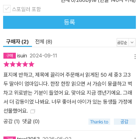
안 같은 이른바 부정적인 감정들은 모른 체하지 않았는지 돌아보
스포일러 포함
게 하지요. 감정 호텔의 지배인이 분노에게 커다란 방을 내주는
대신 멀찌감치 떨어진 작은 방을 내주었던 것처럼 말이지요. 분노
등록
를 가두면 죄책감이나 우울감, 심지어는 수치심으로 바뀌기도 합
니다. 하지만 마음껏 소리 지를 공간을 내주면 무슨 일이 있었냐
구매자 (2)
전체 (8)
는 듯 훌훌 털고 감정 호텔을 떠나지요. 어떤 감정이라도 그냥 내
치거나 어서 떠나라고 재촉해서는 안 됩니다. 감정은 오고 싶을
isuin
2024-09-11
메뉴
때 오고 떠나고 싶을 때 떠나기 마련이니까요. 그저 따뜻하게 맞
아주고 세심하게 보살피는 것만이 문제를 키우지 않는 방법입니
표지에 반하고, 제목에 끌리어 주문해서 읽게된 50 세 중3 고3
다. 그리고 한 가지 분명한 것은 어떤 감정이 찾아오든 언젠가는
두 딸아이 엄마입니다. 한장 한장 읽으면 서 가슴이 뭉클하고 벅
떠난다는 사실이지요. 자, 그럼 세상에서 가장 유능한 감정 호텔
차고 위로받는 기분이 들었어 요. 맞아요 지금 갱년기에요. 그래
의 지배인이 될 준비가 되셨나요?
서 더 감동이었 나봐요. 너무 좋아서 아이가 있는 동생들 가정에
선물했어요.
공감 (
1
)
댓글 (0)
tpwl3053
2026-05-02