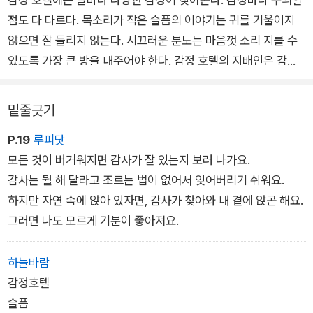
점도 다 다르다. 목소리가 작은 슬픔의 이야기는 귀를 기울이지
않으면 잘 들리지 않는다. 시끄러운 분노는 마음껏 소리 지를 수
있도록 가장 큰 방을 내주어야 한다. 감정 호텔의 지배인은 감정
들이 잘 지내고 있는지 늘 세심하게 보살펴야 한다.
밑줄긋기
그러나 늘 까다로운 손님만 있는 것은 아니다. 사랑과 기쁨, 그리
P.19
루피닷
고 희망이 찾아오면 호텔은 환한 빛과 웃음이 가득한 마법 같은
모든 것이 버거워지면 감사가 잘 있는지 보러 나가요.
곳으로 바뀐다. 그리고 그 중심에는 어떤 감정이라도 따뜻하게 맞
감사는 뭘 해 달라고 조르는 법이 없어서 잊어버리기 쉬워요.
이하고 이야기를 들어 줄 여러분이라는 지배인이 있다.
하지만 자연 속에 앉아 있자면, 감사가 찾아와 내 곁에 앉곤 해요.
그러면 나도 모르게 기분이 좋아져요.
《감정 호텔: 내 마음이 머무는 곳》은 끊임없이 밀려왔다 밀려가
는 감정을 내 마음이라는 ‘호텔’을 찾아오는 손님에 빗대어 이야
하늘바람
기를 풀어 간다. 작가 리디아 브란코비치는 자기 안에서 휘몰아치
감정호텔
는 감정을 깊숙이 들여다보면서 떠오르는 생각을 차곡차곡 쌓아
슬픔
이야기를 만들었다고 한다. 아직 신인 작가이지만 자칫 식상할 수