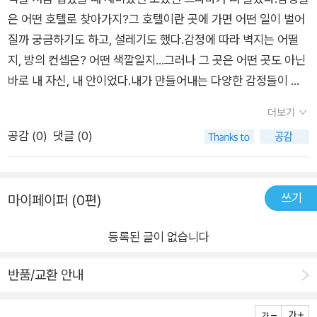
은 어떤 호텔로 찾아가지?그 호텔이란 곳에 가면 어떤 일이 벌어
질까 궁금하기도 하고, 설레기도 했다.감정에 따라 벽지는 어떨
지, 방의 컨셉은? 어떤 색깔일지...그러나 그 곳은 어떤 곳도 아닌
바로 내 자신, 내 안이었다.내가 만들어내는 다양한 감정들이 뒤
섞여 있는 곳.어둡지 만도, 밝지 만도 않은 그 곳에서 감정들은 내
더보기
안에서 어떤 모습으로 존재할까 궁금했는데, 이 책에서 슬픔, 분
공감 (
0
)
댓글 (0)
노, 불안, 감사, 기쁨, 만족감, 안도감, 희망 등 다양한 감정들을 시
각적으로 잘 표현하고 있다. 바쁜 일상 속에서, 가정에서의 힘듦
속에서 잊고 있었던 자신감, 자긍심과 같은 감정들...내 안의 감정
쓰기
마이페이퍼 (0편)
호텔 지배인이 열심히 다양한 감정들을 보살피고 있어 조절할 수
있었구나 생각했다.슬픔에게는 눈물을 흘리며 슬픔이라는 감정
등록된 글이 없습니다
을 충분히 흘려보낼 수 있게, 분노에게는 가장 크고 다른 사람에
게 방해가 되지 않도록 가장 중요한 마음껏 소리 지를 수 있는 방
반품/교환 안내
을 제공해 그 감정을 조절할 수 있도록 세심하게 보살피는 지배
인....내 안의 크고, 작은 크기로 다가오는 이 감정들이 잘 조절되