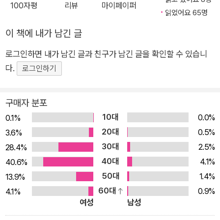
100자평
리뷰
마이페이퍼
읽었어요 65명
정들도 저를 도와준답니다. 자긍심은 쳇바퀴처럼 돌아가는 호텔
일을 즐겁게 해내도록 힘을 주고, 기쁨은 친구들과 함께 찾아와
이 책에 내가 남긴 글
모두를 즐겁게 해 주지요. 그러다 사랑이 찾아오면, 호텔은 빛과
로그인하면 내가 남긴 글과 친구가 남긴 글을 확인할 수 있습니
웃음이 가득한 마법 같은 곳으로 바뀐답니다. 오늘은 감정 호텔에
다.
로그인하기
서 어떤 일이 일어날지 궁금하지 않나요? 볼로냐 국제아동도서
전을 사로잡은 바로 그 책 《감정 호텔: 내 마음이 머무는 곳》은 끊
임없이 밀려왔다 밀려가는 감정을 내 마음이라는 ‘호텔’을 찾아오
구매자 분포
는 손님에 빗대어 이야기를 풀어 갑니다. 이 책의 작가 리디아 브
10대
0.0%
0.1%
란코비치는 자기 안에서 휘몰아치는 감정을 깊숙이 들여다보면
20대
0.5%
3.6%
서 떠오르는 생각을 차곡차곡 쌓아 이야기를 만들었다고 합니다.
30대
2.5%
28.4%
아직 신인 작가이지만 자칫 식상할 수 있는 '감정'이라는 소재를
40대
4.1%
40.6%
새롭고도 재치 있게 다루고 있습니다 이 책은 무엇보다도 ‘모든
50대
1.4%
13.9%
감정이 유효하다’라는 점을 우리 모두에게 상기시킵니다. 지배인
60대
0.9%
4.1%
은 모두 다른 감정을 하나도 소홀히 하지 않고 세심하게 보살피지
여성
남성
요. 지배인을 따라 감정을 하나하나 만나다 보면, 미처 몰랐거나