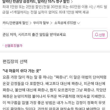
알라딘 만권당 삼성카드, 알라딘 15% 청구 할인
최대 1만원 또는 2만원 할인(전월 30만원 또는 60만원 이용 시) / 카드 발
급월 +1개월까지는 전월 실적이 없어도 최대 1만원 혜택 제공
카드/간편결제 할인
무이자 할부
소득공제 610원
관심 저자, 시리즈의 출간 알림을 받아보세요
신청
선물포장불가
편집장의 선택
"내 마음이 쉬다 가는 곳"
요즘 가장 많이 하는 말 중 하나는 "짜증나". 이 말은 마법의 단어처럼
온갖 감정들을 다 포함한다. 배고프다 대신에 짜증나, 피곤해 대신에
짜증나, 불안해 대신에 짜증나, 뭔지 모르겠지만 그냥 짜증나. 작았던
짜증은 눈덩이처럼 불어나서 두꺼운 먹구름처럼 머릿속을 지배한다.
이 먹구름을 없앨 가장 좋은 방법은 내가 느끼는 감정이 정확히 무엇
인지 파악하는 일이다. 가만히 마음과 머릿속을 들여다 봐야한다. 이