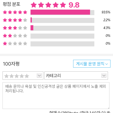
9.8
평점 분포
이미 알았다 해도 간과했던 감정의 특성들을 이해하게 됩니다. 나
아가 감정을 있는 그대로 인정하고 받아들이는 법을 배우게 되지
93.5%
요. 감정을 다루는 나쁜 방식이 있을 뿐 나쁜 감정은 없다는 사실
2.2%
과 함께 말이지요. 어린이뿐 아니라 어른들에게도 생각할 거리를
4.3%
던져 주는 이 책은 지난 2023년 볼로냐국제아동도서전에서 전
0%
세계 편집자들에게 많은 주목을 받았습니다. 그 결과 신인 작가의
0%
첫 책임에도 불구하고 전 세계 20여 개국에서 번역 출간을 앞두
고 있습니다. 모든 감정을 따뜻하게 맞이하는 감정 호텔 지배인
되기 새 학년 새 학기가 다가오는 겨울의 끝자락입니다. 새로운
100자평
게시물 운영 원칙
환경, 새로운 친구들에게 적응할 생각에, 어린이들의 마음속에서
카테고리
기대와 불안이 엇갈리는 시기이기도 하지요. 새로운 친구들과 좋
은 관계를 유지하기 위해서 무엇보다도 자신의 감정을 제대로 이
해하고 건강하게 표현할 줄 알아야 합니다. 《감정 호텔: 내 마음
이 머무는 곳》은 하루에도 열두 번씩 감정이 변하는 어린이에게
자신의 감정을 이해할 실마리를 던져 줍니다. 특히 슬픔, 분노, 불
현재
0
/280byte (한글 140자 이내)