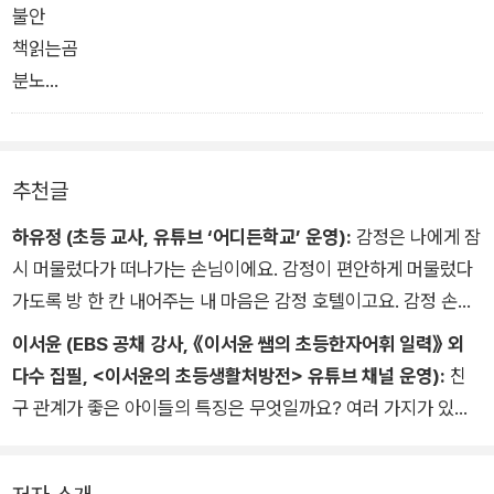
불안
있는 '감정'이라는 소재를 새롭고도 재치 있게 다루고 있다.
책읽는곰
분노
장미란
추천글
하유정 (초등 교사, 유튜브 ‘어디든학교’ 운영):
감정은 나에게 잠
시 머물렀다가 떠나가는 손님이에요. 감정이 편안하게 머물렀다
가도록 방 한 칸 내어주는 내 마음은 감정 호텔이고요. 감정 손님
들은 언제나 예고 없이 찾아와요. 필요 없는 손님은 없어요. 각각
이서윤 (EBS 공채 강사, 《이서윤 쌤의 초등한자어휘 일력》 외
의 감정은 모두 역할이 있거든요. 그림책 곳곳에 숨어 있는 감정
다수 집필, <이서윤의 초등생활처방전> 유튜브 채널 운영):
친
손님을 살펴보세요. 눈에 보이지 않아 모호하고 막연했던 감정의
구 관계가 좋은 아이들의 특징은 무엇일까요? 여러 가지가 있을
진짜 얼굴이 보일 거예요. 나의 감정 호텔을 잘 돌보려면 불편한
테지만, 가장 도드라진 특징은 감정을 능숙하게 잘 다룬다는 것입
감정이라도 함부로 내쫓지 않고 섬세하게 보살펴야 해요. 그래야
니다. 친구와 어울려 놀다가 짜증이 나거나 화가 났을 때 소리부
스스로를 사랑할 수 있는 것은 물론이고 타인의 감정도 포용할 수