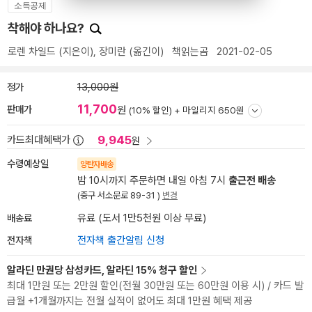
소득공제
착해야 하나요?
로렌 차일드
(지은이),
장미란
(옮긴이)
책읽는곰
2021-02-05
정가
13,000원
11,700
판매가
원
(10% 할인) +
마일리지 650원
9,945
카드최대혜택가
원
수령예상일
양탄자배송
밤 10시까지 주문하면 내일 아침 7시
출근전 배송
(중구 서소문로 89-31 )
변경
배송료
유료 (도서 1만5천원 이상 무료)
전자책
전자책 출간알림 신청
알라딘 만권당 삼성카드, 알라딘 15% 청구 할인
최대 1만원 또는 2만원 할인(전월 30만원 또는 60만원 이용 시) / 카드 발
급월 +1개월까지는 전월 실적이 없어도 최대 1만원 혜택 제공