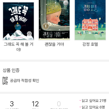
아이입니다. 먹기 싫은 브로콜리도 싹싹 먹어 치우고, 꼬박꼬박
제시간에 잠자리에 들고, 동생 제시랑 번갈아 하기로 한 토끼장
청소도 도맡아 하지요. 반면 제시는 아무도 못 말리는 악동입니
다. 먹기 싫은 브로콜리는 절대 안 먹고, 밤늦게까지 과자를 먹으
며 텔레비전을 봅니다. 어느 날 문득, 유진은 무언가 불공평하다
는 생각이 듭니다. 착한 아이가 되어 봤자 좋을 일이 하나도 없다
는 생각이 든 것이지요. 유진은 더 이상 착한 아이로 살지 않기로
그래도 꼭 해 볼 거
괜찮을 거야
감정 호텔
야!
합니다. 주변 사람의 기대에 부응하기 위해 ‘착한 아이’라는 틀에
스스로를 끼워 맞추기보다는 나답게 사는 것이 중요하다는 사실
을 어린이들에게 전하는 책입니다. 아울러 양육자들에게는 손이
상품 인증
덜 간다는 이유로 미처 헤아리지 못했던 ‘착한 아이들’의 마음에
한 번 더 주의를 기울이게 합니다. 왜 착해야 하나요? 유진은 누
공급자 적합성 확인
구나 인정하는 착한 아이입니다. 먹기 싫은 브로콜리도 싹싹 먹어
치우고, 꼬박꼬박 제시간에 잠자리에 들고, 동생 제시랑 번갈아
하기로 한 토끼장 청소도 도맡아 합니다. 어른들 말을 잘 듣고, 누
읽고 싶어요 21명
3
12
0
가 보든 안 보든 한결같이 착하게 굴지요. 부모님은 그런 유진을
읽고 있어요 6명