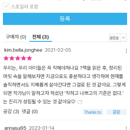
스포일러 포함
기만 합니다. 사실 유진은 본디 규칙을 잘 지키고 책임감이 강한
아이입니다. 그동안의 행동들이 모두 칭찬을 받기 위한 것만은 아
등록
니었다는 소리입니다. 정해진 시간에 자고, 정해진 시간에 일어나
고, 꼬박꼬박 손을 씻고, 토끼가 마음껏 뛰어 놀 수 있도록 토끼장
구매자 (0)
전체 (3)
을 깨끗하게 치우는 일이 유진도 좋았던 것입니다. 아이들이 자기
중심이 단단하고 자신을 사랑하는 사람으로 자라려면 자신의 감
kim.bella.jonghee
2021-02-05
메뉴
정과 생각을 있는 그대로 받아들이고 표현하는 것이 무엇보다 중
요합니다. 주위의 목소리에 신경 쓰기 이전에 자기 내면의 소리를
우리는, 우리 아이들은 꼭 착해야하나요 ?책을 읽은 후, 정리된
듣는 힘을 길러야 하는 것이지요. 이 책은 어린이들에게 주위의
머릿 속을 말해보자면 지금으로도 충분하다고 생각하며 현재를
기대에 부응하기 위해 ‘착한 아이’라는 틀에 스스로를 끼워 맞추
솔직하면서도 지혜롭게 살아간다면 그걸로 된 것 같아요. 그렇게
기보다는 나답게 사는 것이 중요하다는 사실을 알려줍니다. 자신
되면 작가님이 말하고자 하셨던 ‘착하고 나쁘고의 기준은 없다.‘
의 마음을 옥죄는 ‘선(善)’은 진짜 ‘선’이 아닐 수도 있다는 사실도
는 진리가 성립될 수 있는 것 같아요♡
요. 아울러 양육자들에게는 아이들의 감정과 욕구에 조금 더 세심
공감 (
3
)
댓글 (0)
하게 귀 기울여 줄 것을 요구합니다. 그것이 긍정적인 것이든 부
정적인 것이든 말이지요. 케이트 그리너웨이 수상 작가 로렌 차일
annasui95
2023-01-14
메뉴