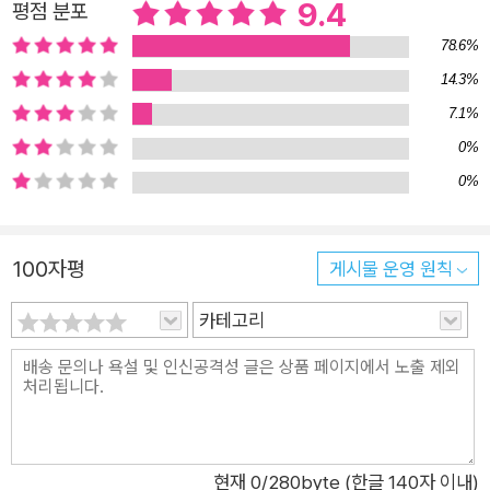
9.4
평점 분포
르며 지나치게 노력하곤 하지요. 이 책의 주인공 유진도 부모의
기대에 부응하기 위해 ‘착한 아이’라는 틀에 스스로를 맞추려 애
78.6%
씁니다. 반면 동생 제시는 자기 욕구에 충실한 아이입니다. 좋은
14.3%
것은 좋다고, 싫은 것은 싫다고 분명히 목소리를 내지요. 유진은
7.1%
자기주장이 분명한 제시를 보며 스스로를 돌아보게 됩니다. 부모
0%
의 입장에서 유진은 정말 손이 안 가는 아이임에 틀림없습니다.
0%
하라는 일은 반드시 하고, 하지 말라는 일은 절대로 안 하고, 말썽
한 번 안 부리는 이런 아이가 또 있을까 싶습니다. 하지만 유진은
남몰래 속앓이를 합니다. 부모님을 실망시키지 않아야 한다는 생
100자평
게시물 운영 원칙
각에 사로잡혀 그들이 원하는 대로 행동하다 보니, 진짜 자신이
카테고리
원하는 것이 무엇인지 혼란스럽기만 합니다. 진짜 나는 사라지고,
그저 말 잘 듣는 착한 아이만 남은 것 같은 기분이 듭니다. 어느
날, 유진은 ‘착한 아이 파업’ 선언을 하고 일부러 못된 행동만 골
라서 하기 시작합니다. 화장실에 갔다 손도 씻지 않고 나오고, 부
엌에 들락거리며 간식도 마음대로 꺼내 먹고, 밤늦게까지 잠도 자
현재
0
/280byte (한글 140자 이내)
지 않고 시끄럽게 굴었지요. 그래 봤자 유진의 마음은 더 불편하