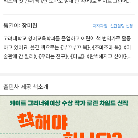
리즈의 첫 번째 책 《난 토마토 절대 안 먹어》로 케이트 그린어웨
이 상을, 《요런 고얀 놈의 생쥐》로 스마티즈북 금상을 받았습니
다. 그린 책으로는 〈클라리스 빈〉 시리즈, 《착해야 하나요?》, 《동
옮긴이:
장미란
저자파일
신간알림 신청
생이 미운 걸 어떡해!》, 《꼬마 천재 허버트》, 《내가 꿈꾸는 침대》,
《쉿! 책 속 늑대를 조심해!》, 《넌 어느 별에 살고 있니?》, 《사자가
고려대학교 영어교육학과를 졸업하고 어린이 책 번역가로 활동
좋아!》가 있고, 《오늘은 회색빛》, 《꼬마 백만장자 삐삐》, 《내 이름
하고 있어요. 옮긴 책으로는 《부끄부끄 북》, 《조마조마 북》, 《미
은 삐삐 롱스타킹》에 그림을 그렸습니다.
술관에 간 윌리》, 《우리는 친구》, 《터널》, 《완벽해지고 싶어!》,
《찰스 디킨스》, 《폭풍우가 몰려와요》, 《밤의 일기》, 《물냉이》 등
이 있어요.
출판사 제공 책소개