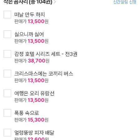
작은 곰자리 (총 104권)
신간알림 신청
떠날 만두 하지
판매가
13,500
원
싫으니까 싫어
판매가
13,500
원
감정 호텔 시리즈 세트 - 전3권
판매가
38,700
원
크리스마스에는 코끼리 버스
판매가
13,500
원
여행은 오리 유람선
판매가
13,500
원
폭풍 속으로
판매가
15,300
원
얼렁뚱땅 피자 배달
판매가
12,600
원