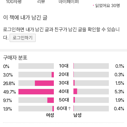
100자평
리뷰
마이페이퍼
읽었어요 30명
칭찬하며 ‘착한 아이’ 배지를 달아 줍니다. 반면 제시는 아무도 못
말리는 악동입니다. 먹기 싫은 브로콜리는 절대 안 먹고, 밤늦게
이 책에 내가 남긴 글
까지 과자를 먹으며 텔레비전을 보고, 토끼장 청소는 빼먹기 일쑤
로그인하면 내가 남긴 글과 친구가 남긴 글을 확인할 수 있습니
입니다. 부모님도 제시한테는 두 손, 두 발을 다 들었습니다. 제시
다.
로그인하기
가 무엇을 하든 제멋대로 굴게 내버려두었지요. 그러던 어느 날
문득, 유진은 문득 무언가 불공평하다는 생각을 합니다. 유진도
브로콜리를 억지로 먹는 게 달갑지 않습니다. 제시처럼 늦게까지
구매자 분포
안 자고 과자를 실컷 먹으며 텔레비전도 보고 싶습니다. 혼자서만
10대
0.1%
0%
토끼장 청소를 도맡아 하는 것도 어쩐지 억울하다는 생각이 듭니
20대
0.3%
3.0%
다. 착한 아이로 살아 봤자 좋을 일이 하나도 없는 것 같습니다.
30대
1.5%
26.8%
유진은 마침내 착한 아이 배지를 떼어내 버리고, 더는 착한 아이
40대
5.3%
49.7%
로 살지 않기로 합니다. 네 마음이 이끄는 대로 행동하면 돼! 타인
50대
1.9%
9.1%
의 관심과 인정을 받기 위해 타인의 말에 무조건 순응하는 경향을
60대
0.4%
1.9%
‘착한 아이 증후군’이라고 합니다. 이런 경향이 있는 아이들은 대
여성
남성
개 자신의 감정을 솔직하게 표현하지 못하고, 자신의 욕구를 억누