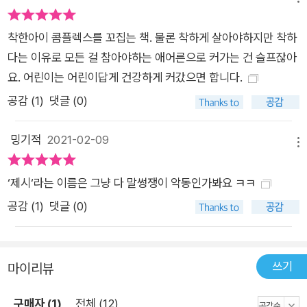
드 신작 로렌 차일드는 어린이들의 일상을 유머러스하고 발랄한
상상력으로 엮어 내는 작가입니다. 로렌 차일드의 작품에는 주로
착한아이 콤플렉스를 꼬집는 책. 물론 착하게 살아야하지만 착하
형제자매가 등장합니다. 찰리와 롤라 남매, 엘모어와 앨버트 형제
다는 이유로 모든 걸 참아야하는 애어른으로 커가는 건 슬프잖아
에 이어 이번에는 유진과 제시 남매가 주인공으로 등장합니다. 로
요. 어린이는 어린이답게 건강하게 커갔으면 합니다.
렌 차일드는 우리 주변에서 흔히 볼 수 있는, 전혀 다른 성향을 지
공감 (
1
)
댓글 (0)
닌 남매의 모습 통해 어린이는 물론이고 어른들까지 깊이 공감할
수 있는 이야기를 전합니다. 각각의 캐릭터가 살아 있는 생생한
밍기적
2021-02-09
대사와 특유의 콜라주 기법을 이용한 세련되고 장난기 넘치는 그
메뉴
림 또한 책을 구석구석 보고 또 보게 만들어 줍니다.
‘제시‘라는 이름은 그냥 다 말썽쟁이 악동인가봐요 ㅋㅋ
공감 (
1
)
댓글 (0)
쓰기
마이리뷰
구매자 (1)
전체 (12)