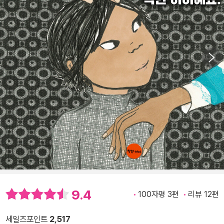
9.4
100자평 3편
리뷰 12편
세일즈포인트
2,517