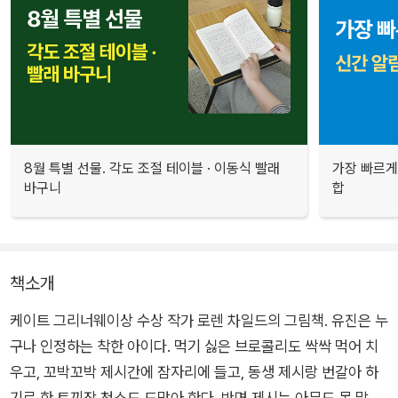
8월 특별 선물. 각도 조절 테이블 · 이동식 빨래
가장 빠르게
바구니
합
책소개
케이트 그리너웨이상 수상 작가 로렌 차일드의 그림책. 유진은 누
구나 인정하는 착한 아이다. 먹기 싫은 브로콜리도 싹싹 먹어 치
우고, 꼬박꼬박 제시간에 잠자리에 들고, 동생 제시랑 번갈아 하
기로 한 토끼장 청소도 도맡아 한다. 반면 제시는 아무도 못 말리