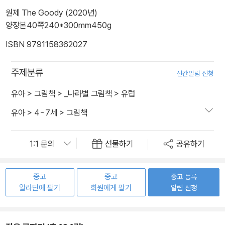
원제 The Goody (2020년)
양장본
40쪽
240*300mm
450g
ISBN 9791158362027
주제분류
신간알림 신청
유아
>
그림책
>
_나라별 그림책
>
유럽
유아
>
4~7세
>
그림책
선물하기
공유하기
중고
중고
중고 등록
알라딘에 팔기
회원에게 팔기
알림 신청