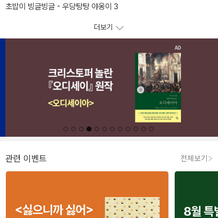
초밥이 빙글빙글 - 우당탕탕 야옹이 3
더보기
관련 이벤트
전체보기