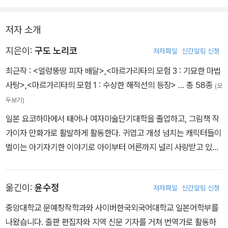
저자 소개
지은이:
구도 노리코
저자파일
신간알림 신청
최근작 :
<얼렁뚱땅 피자 배달>
,
<마르가리타의 모험 3 : 기묘한 마법
사탕>
,
<마르가리타의 모험 1 : 수상한 해적선의 등장>
… 총 58종
(모
두보기)
일본 요코하마에서 태어나 여자미술단기대학을 졸업하고, 그림책 작
가이자 만화가로 활발하게 활동한다. 귀엽고 개성 넘치는 캐릭터들이
벌이는 아기자기한 이야기로 아이부터 어른까지 널리 사랑받고 있다.
쓰고 그린 책으로 그림책 〈우당탕탕 야옹이〉 시리즈, 〈삐악삐악〉 시리
즈, 〈펭귄 남매랑 함께 타요!〉 시리즈, 《겨울은 어떤 곳이야?》를 비롯
옮긴이:
윤수정
저자파일
신간알림 신청
해 동화 〈마르가리타의 모험〉 시리즈, 《우당탕탕 야옹이와 바다 끝 괴
물》, 《우당탕탕 야옹이와 금빛 마법사》 들이 있다. www.buch.jp
중앙대학교 문예창작학과와 사이버한국외국어대학교 일본어학부를
나왔습니다. 출판 편집자와 지역 신문 기자를 거쳐 번역가로 활동하