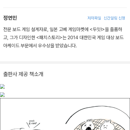
《감기 걸린 물고기》 《짝꿍》 《싫어요 싫어요》를 지었고, 《토선생 거
선생》 《삘릴리범범》에 글을 지었다. 또 동시집 《똥시집》도 지었다.
정연민
저자파일
신간알림 신청
전문 보드 게임 설계자로, 일본 고베 게임마켓에 <두잇!>을 출품하
고, 그가 디자인한 <패치스토리>는 2014 대한민국 게임 대상 보드
아케이드 부문에서 우수상을 받았습니다.
출판사 제공 책소개