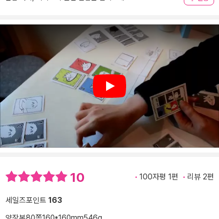
Play
10
100자평 1편
리뷰 2편
세일즈포인트
163
양장본
80쪽
160*160mm
546g