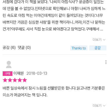
서점에 갔다가 이 책을 보았다. '나씨의 아침식사'? 궁금증이 일었는
데 안을 볼 수 없었다.인터넷으로 확인해보니 아항! 나씨가 심하게 느
린 속도로 아침 먹는 이야긴데게임이 같이 들어있다는 것이다.'너무
바쁘지만 가끔은 심심한 사람'을 위한 책이라니..어라,이건 나 말하는
건가?아무래도 사서 직접 눈으로 봐야겠다고 맘먹었다.구매해서 집
으로 온 책을 보니 책이 일단 참 예뻤다.책안에 책 속의 등장인물들이
더보기
나오는 카드게임도 있었다.노란색 표지가 따뜻했다.나씨가 (나무늘보
공감 (
6
)
댓글 (0)
의 성이 '나'면 이름은 '무늘보'?ㅋ)엄마가 차려놓은 아침식사 만두 네
개를 먹으러 천~천~히 가서 결국 하루가 꼬박 걸려 먹는 이야기이다.
만두는 답답해서 속이 터지기도 하고 ㅋㅋ읽어 보니 참 마음이 편해
메뉴
졌다.(이런 걸 힐링이라고 하나 보다)빡빡한 세상, 속편하게 만두를
이재원
2018-03-13
천천히 먹어도 나씨는 괜찮다는 것 아닌가~ 어린이나 청소년을 위한
책으로 나왔는지 모르겠지만너무 바빠 식사할 시간이 없어 걸어가며
바쁜 일상속에서 잠시 느림을 선물받은듯 합니다.읽고나면 기분좋은
빵을 먹기도 했던 나에게는 참 매력적인 책이다.카드게임은 안해봤는
미소가 머금어지는 책 입니다.
데 그냥 보기만 해도 참 귀엽다~(특히 만두~) 잠이 안 올 때 옛날이
야기를 읽을 때가 있다.그냥 착하게만 살아도 마지막엔 행복해지는
더보기