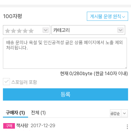
다. 별다른 배경 묘사나 화려한 색감이 있는 건 아닌데도, 독자가 그림
책을 한 장 한 장 넘기며 이런 나씨의 변화에 주목할 수 있도록 치밀하
100자평
게시물 운영 원칙
게 설계한 탓입니다. 나씨의 전진, 폈다 오므리는 팔 움직임, 긴 털들
의 작은 떨림, 살짝 열어 둔 입술이 크게 벌어지는 그 순간을 포착하기
카테고리
까지, 혹자는 휙휙 넘기며 결말을 볼 테지만, 다시금 이내 처음으로 돌
아가 느려터진 이 식사에 기꺼이 동참하게 합니다. <나씨의 아침 식
사>는 느리지만 갈 길을 가는 자의 꿋꿋함, 느림의 미학에 대해 다시
생각하게 하는 그림책입니다. 그림책 읽고 카드 게임 같이 하실래요?
재밌어요! <나씨의 아침 식사>에는 그림책 스토리에 기반한 카드 게
현재
0
/280byte (한글 140자 이내)
임이 세트로 구성되어 있습니다. 독자가 직접 만두를 먹으러 가는 나
스포일러 포함
씨 편과 나씨에게 먹히지 않기 위해 버티는 만두 편이 되어 두뇌 게임
등록
을 진행하게 되지요. 그림책이 나씨의 아침 식사 과정에 초점을 맞추
고 있다면, 전문 게임 설계자 정연민 작가가 기획한 카드 게임은 나씨
와 만두, 양쪽 입장에서 생각할 수 있어 스토리의 신선함이 배가되었
구매자 (1)
전체 (1)
습니다. <나씨의 아침 식사>에서 이 카드 게임은 빨리만 달려가는 현
책사랑
2017-12-29
대인들에게 잠시 아빠다리 하고 앉아 편히 쉬어갈 수 있는 돗자리 같
메뉴