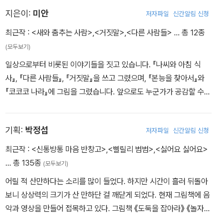
그림책이다.
지은이:
미안
저자파일
신간알림 신청
최근작 :
<새와 춤추는 사람>
,
<거짓말>
,
<다른 사람들>
… 총 12종
그림책 스토리에 기반한 카드 게임이 세트로 구성되어 있다. 독자가
(모두보기)
직접 만두를 먹으러 가는 나씨 편과 나씨에게 먹히지 않기 위해 버티
일상으로부터 비롯된 이야기들을 짓고 있습니다. 『나씨와 아침 식
는 만두 편이 되어 두뇌 게임을 진행하게 된다. 그림책이 나씨의 아침
사』, 『다른 사람들』, 『거짓말』을 쓰고 그렸으며, 『본능을 찾아서』와
식사 과정에 초점을 맞추고 있다면, 전문 게임 설계자 정연민 작가가
『코코코 나라』에 그림을 그렸습니다. 앞으로도 누군가가 공감할 수
기획한 카드 게임은 나씨와 만두, 양쪽 입장에서 생각할 수 있어 스토
있는 책을 만들고 나누는 것이 꿈입니다.
리의 신선함이 배가되었다.
기획:
박정섭
저자파일
신간알림 신청
최근작 :
<신통방통 마음 반창고>
,
<삘릴리 범범>
,
<싫어요 싫어요>
… 총 135종
(모두보기)
어릴 적 산만하다는 소리를 많이 들었다. 하지만 시간이 흘러 뒤돌아
보니 상상력의 크기가 산 만하단 걸 깨닫게 되었다. 현재 그림책에 음
악과 영상을 만들어 접목하고 있다. 그림책 《도둑을 잡아라》 《놀자》