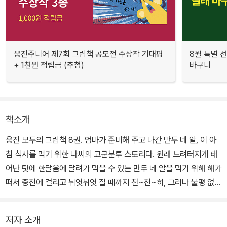
웅진주니어 제7회 그림책 공모전 수상작 기대평
8월 특별 선
+ 1천원 적립금 (추첨)
바구니
책소개
웅진 모두의 그림책 8권. 엄마가 준비해 주고 나간 만두 네 알, 이 아
침 식사를 먹기 위한 나씨의 고군분투 스토리다. 원래 느려터지게 태
어난 탓에 한달음에 달려가 먹을 수 있는 만두 네 알을 먹기 위해 해가
떠서 중천에 걸리고 뉘엿뉘엿 질 때까지 천~천~히, 그러나 불평 없이
쉬지 않고 정진하는 나씨의 모습은 ‘빠름’을 요구하고 고집하는 현대
인들에게 ‘속터짐’을 유발한다. 예상치 못한 방식의 일침이다. 느리지
저자 소개
만 갈 길을 가는 자의 꿋꿋함, 느림의 미학에 대해 다시 생각하게 하는