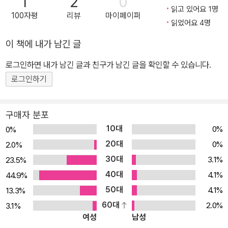
1
2
0
기할 만도 하련만, 나씨의 표정에는 미동도 없습니다. 오죽하면 정말
읽고 있어요 1명
100자평
리뷰
마이페이퍼
대부분의 사람들에겐 지극히 일상적인 이 아침 식사가 숭고하게까지
읽었어요 4명
느껴질까요. 밤새도록 이어진 나씨의 아침 식사는 다음 날 해가 지도
이 책에 내가 남긴 글
록 설거지로 이어집니다. 늦었다고 하기도 뭐한, 다 식은 만두 네 알을
로그인하면 내가 남긴 글과 친구가 남긴 글을 확인할 수 있습니다.
감사히 먹고 의연하게 설거지에 임하는 나씨의 뒷모습에서 표현할 수
로그인하기
없는 만족감이 풍겨 나옵니다. ‘저 설거지는 또 언제까지 하려고?’라
는 질책보다 ‘파이팅!’을 외쳐 주고 싶은 순간입니다. 느려도 할 건 다
하는 캐릭터 나씨와 슬로우모션 이미지 구성이 만나 이룬 느림의 미
구매자 분포
학 미안 작가는 자신을 ‘너무 느렸다가 어쩔 수 없이 약간 느려진 사람
10대
0%
0%
＇이라고 소개합니다. 그리고 ‘빠른 시대에 살지만 조금 천천히 가고
20대
0%
2.0%
있는 사람들을 위해’라는 말로 <나씨의 아침 식사>를 설명합니다. 흡
30대
3.1%
23.5%
사 나씨에게 작가 자신을 투영한 듯! <나씨의 아침 식사> 속 나씨는
40대
4.1%
44.9%
먹히기를 기다려야 하는 만두 네 알 친구들의 말처럼 ‘속 터지는’ 캐릭
50대
4.1%
13.3%
터입니다. 만두 찜기가 있는 곳까지 가는 데 꼬박 하루를 투자할 정도
60대
2.0%
3.1%
로 기막힌 존재이지요. 미안 작가는 마치 슬로우모션 버튼을 누르고
여성
남성
영상 촬영을 한 듯, 나씨의 세밀한 움직임을 장면 장면에 표현했습니