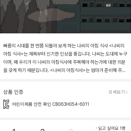
빠름의 시대를 한 번쯤 되돌아 보게 하는 나씨의 아침 식사 <나씨의
아침 식사>는 제목부터 신기한 인상을 풍깁니다. 나씨는 도대체 누구
이며, 왜 우리가 이 나씨의 아침식사에 주목해야 하는가에 대한 의문
을 갖게 하기 때문입니다. <나씨의 아침식사>는 엄마가 준비해 주고
나간 만두 네 알, 이 아침 식사를 먹기 위한 나씨의 고군분투 스토리입
니다. 원래 느려터지게 태어난 탓에 한달음에 달려가 먹을 수 있는 만
상품 인증
상세보기
두 네 알을 먹기 위해 해가 떠서 중천에 걸리고 뉘엿뉘엿 질 때까지 천
~천~히, 그러나 불평 없이 쉬지 않고 정진하는 나씨의 모습은 ‘빠
어린이제품 안전 확인 CB063H054-6011
름’을 요구하고 고집하는 현대인들에게 ‘속터짐＇을 유발합니다. 예
상치 못한 방식의 일침입니다. 중간에 개미가 한 입, 파리가 한 입, 소
중한 아침 식사에 손 대는 이 객식구들을 바라보며 속상해하거나 포
읽고 싶어요 1명