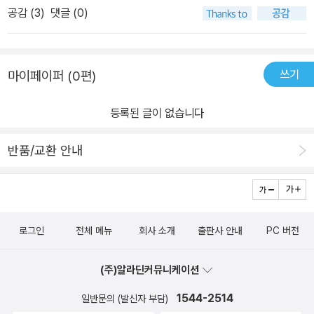
이야기들을 보면 마음이 편안해지면서 잠이 온다.이제부턴 잠이 안
공감 (
3
)
댓글 (0)
올 때 이 책을 들어도 좋을 것같다.급할 것 없는, 느긋한 나씨의 아침
식사가 내 잠을 편안하게 해줄 것같다.다음 생엔 잠만보로 태어나고
싶었는데 이제 나무늘보로 바꿔야 할까보다~^^
쓰기
마이페이퍼 (0편)
등록된 글이 없습니다
반품/교환 안내
로그인
전체 메뉴
회사 소개
출판사 안내
PC 버전
(주)알라딘커뮤니케이션
1544-2514
일반문의 (발신자 부담)