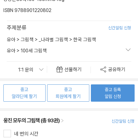
ISBN 9788901220802
주제분류
신간알림 신청
유아
>
그림책
>
_나라별 그림책
>
한국 그림책
유아
>
100세 그림책
선물하기
공유하기
중고
중고
중고 등록
알라딘에 팔기
회원에게 팔기
알림 신청
웅진 모두의 그림책 (총 93권)
신간알림 신청
네 번의 시간