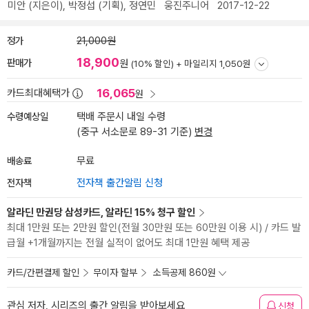
미안
(지은이),
박정섭
(기획),
정연민
웅진주니어
2017-12-22
정가
21,000원
18,900
판매가
원
(10% 할인) +
마일리지 1,050원
16,065
카드최대혜택가
원
수령예상일
택배 주문시 내일 수령
(중구 서소문로 89-31 기준)
변경
배송료
무료
전자책
전자책 출간알림 신청
알라딘 만권당 삼성카드, 알라딘 15% 청구 할인
최대 1만원 또는 2만원 할인(전월 30만원 또는 60만원 이용 시) / 카드 발
급월 +1개월까지는 전월 실적이 없어도 최대 1만원 혜택 제공
카드/간편결제 할인
무이자 할부
소득공제 860원
관심 저자, 시리즈의 출간 알림을 받아보세요
신청