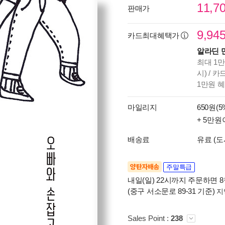
11,7
판매가
9,94
카드최대혜택가
알라딘 
최대 1만
시) / 
1만원 
마일리지
650원(5
+ 5만원
배송료
유료 (도
양탄자배송
주말특급
내일(일) 22시까지 주문하면 8월
(중구 서소문로 89-31 기준)
지
Sales Point :
238