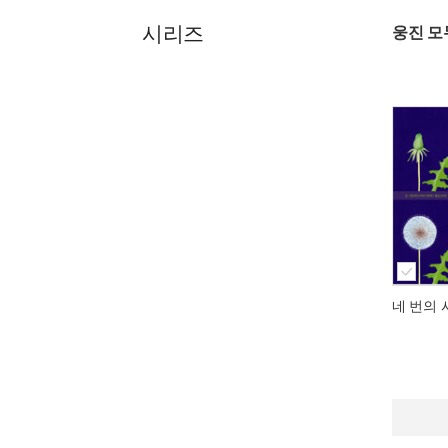
시리즈
웅진 모
네 번의 