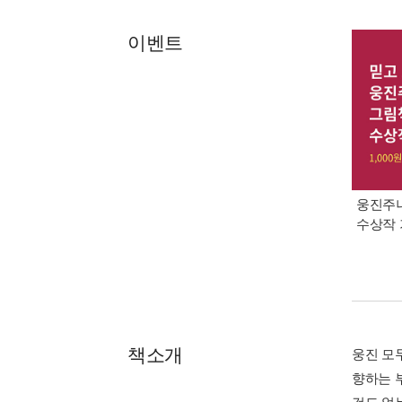
이벤트
웅진주니
수상작 
책소개
웅진 모두
향하는 