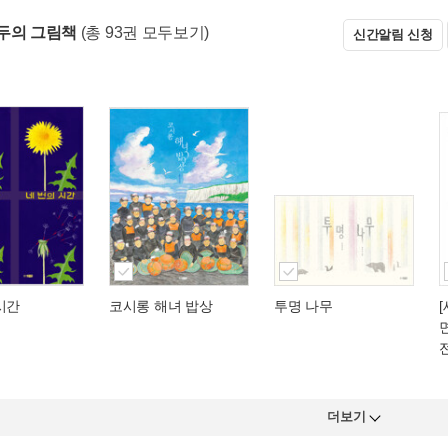
두의 그림책
(총 93권 모두보기)
신간알림 신청
시간
코시롱 해녀 밥상
투명 나무
더보기