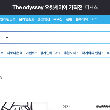
알라딘굿즈
온라인중고
중고매장
우주점
음반
블루레이
커피
서
스트
새로나온책
이벤트
정가인하도서
추천도서
작가와의 만남
북
3
정가
13,000