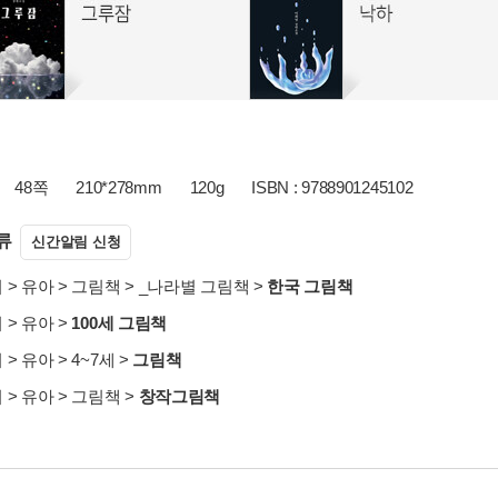
48쪽
210*278mm
120g
ISBN : 9788901245102
류
신간알림 신청
서
>
유아
>
그림책
>
_나라별 그림책
>
한국 그림책
서
>
유아
>
100세 그림책
서
>
유아
>
4~7세
>
그림책
서
>
유아
>
그림책
>
창작그림책