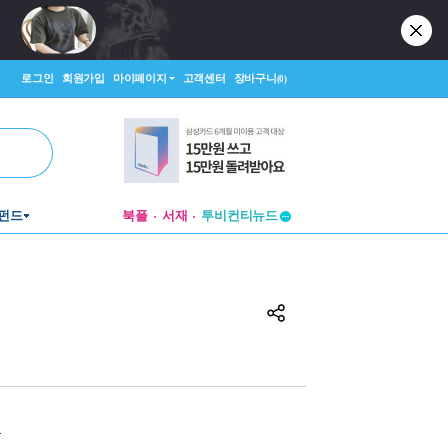
로그인
회원가입
마이페이지
고객센터
장바구니
(0)
투비컨티뉴드
펀드
북플
서재
창작플랫폼
투비컨티뉴드
원