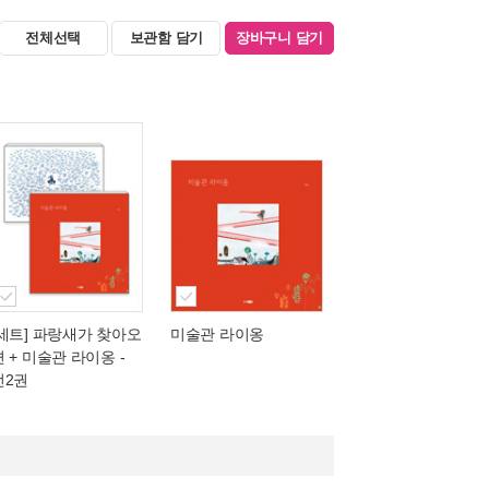
전체선택
보관함 담기
장바구니 담기
[세트] 파랑새가 찾아오
미술관 라이옹
면 + 미술관 라이옹 -
전2권