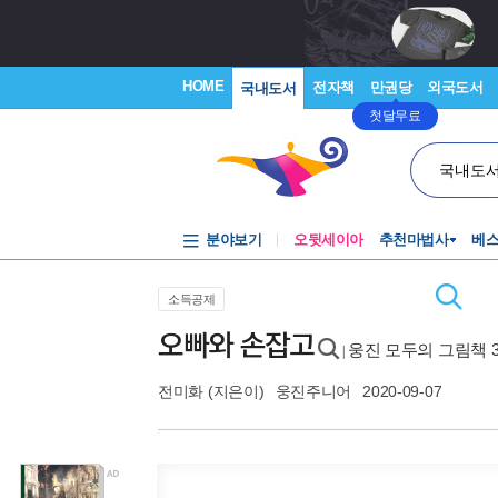
HOME
전자책
만권당
외국도서
국내도서
첫달무료
국내도
분야보기
오뒷세이아
추천마법사
베
소득공제
오빠와 손잡고
웅진 모두의 그림책 3
|
전미화
(지은이)
웅진주니어
2020-09-07