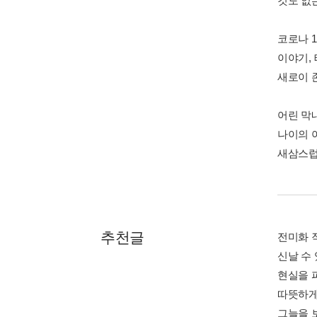
것도 없
코로나 
이야기,
새로이 
어린 막
나이의 
새삼스럽
추천글
전미화 
신날 수
현실을 
따뜻하게
그늘을 