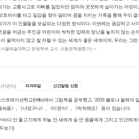
작가는 교통사고로 아빠를 잃었지만 엄마와 꿋꿋하게 살아가는 어린이,
 오토바이를 타고 일감을 찾아 달리며 꿈을 지키는 가족을 통해 우리 곁
작가가 이 인물들을 보살피는 다정한 방식이다. 이번에는 용감하고 사이
웃음을 머금는 주인공 어린이의 씩씩한 입매와 장난을 놓치지 않는 손의
이 울먹이지 않고 잘 자랄 수 있는 세계가 좋은 세계이며, 우리는 그런
 (서울예술대학교 문예학부 교수, 아동문학평론가)
(지은이)
저자파일
신간알림 신청
스트레이션학교(Hills)에서 그림책을 공부했고, ‘2015 볼로냐 올해
물싸움》, 《너였구나》, 《미영이》, 《씩씩해요》 등이 있습니다.
<바다 안 물고기에게 하늘 안 새에게 숲 안 동물에게 그리고 인간에게
모두보기)