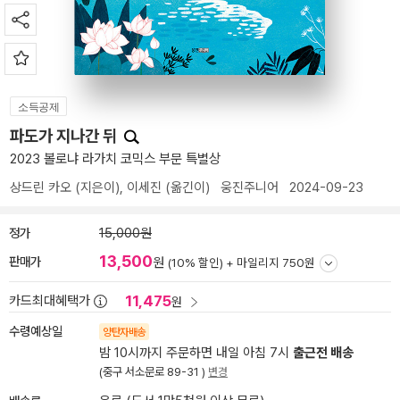
소득공제
파도가 지나간 뒤
2023 볼로냐 라가치 코믹스 부문 특별상
상드린 카오
(지은이),
이세진
(옮긴이)
웅진주니어
2024-09-23
정가
15,000원
13,500
판매가
원
(10% 할인) +
마일리지 750원
11,475
카드최대혜택가
원
수령예상일
양탄자배송
밤 10시까지 주문하면 내일 아침 7시
출근전 배송
(중구 서소문로 89-31 )
변경