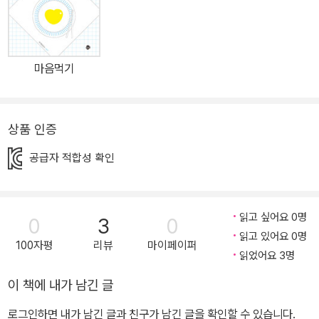
는 한 가지는 우리는 결코 혼자가 아니라는 것, 누군가와 함께하는 행
복은 그 무엇과도 바꿀 수 없다는 진실이다. 파도처럼 밀려갔다 밀려
오는 순간들, 거센 파도가 지나간 뒤에도 이어지는 우리의 삶 작품은
마음먹기
두 주인공이 탄 작은 배가 파도에 이리저리 휘둘리며 아득한 바다를
건너는 장면으로 시작한다. 낯선 섬에 도착한 둘을 기다리는 건 안식
이 아니라 낯선 곳에서의 또 다른 모험이다. 대부분의 모험이 그러하
상품 인증
듯 이들 역시 때론 두렵거나 당황스러운 순간을, 때론 달콤하고도 아
공급자 적합성 확인
름다운 순간을 경험하는데, 이는 평범한 일상을 살아가다가 종종 뜻
하지 않은 상황과 맞닥뜨리곤 하는 우리의 삶을 닮았다. 무언가 불쾌
하게 느껴질 때 인상을 쓴다고 해서 바뀌는 건 없어요. 잠시 물러서서
읽고 싶어요 0명
기다리는 것. 어쩌면 가장 좋은 방법일지 몰라요. 쓴맛이 무르익으면
0
3
0
읽고 있어요 0명
달콤해지기도 하거든요. _본문 <쓴맛> 중에서 작품 속 캐릭터들은
100자평
리뷰
마이페이퍼
읽었어요 3명
자신들에게 찾아온 뜻밖의 곤경과 즐거움을 오롯이 마주한다. 별안간
몰려온 태풍 앞에서도 허둥댈지언정 마냥 비관적인 태도를 보이거나
이 책에 내가 남긴 글
무너지지 않는다. 다만 태풍이 무사히 지나갈 때까지 기다리며 함께
로그인하면 내가 남긴 글과 친구가 남긴 글을 확인할 수 있습니다.
힘을 모아 할 수 있는 일을 할 뿐이다. 그러자 영원할 것만 같았던 태