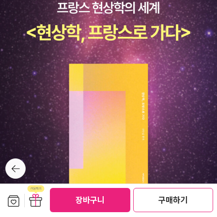
뒤로가
기
보관함담기
선물하기
장바구니
구매하기