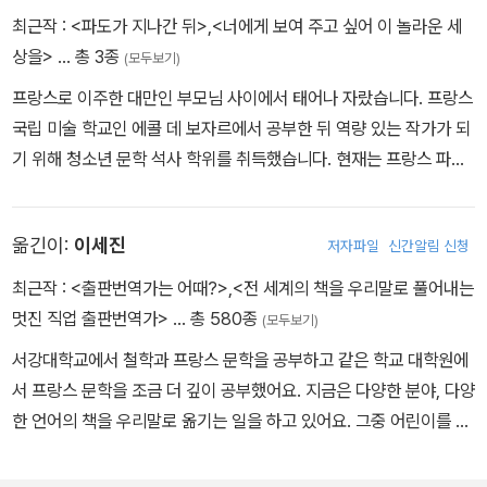
최근작 :
<파도가 지나간 뒤>
,
<너에게 보여 주고 싶어 이 놀라운 세
상을>
… 총 3종
(모두보기)
프랑스로 이주한 대만인 부모님 사이에서 태어나 자랐습니다. 프랑스
국립 미술 학교인 에콜 데 보자르에서 공부한 뒤 역량 있는 작가가 되
기 위해 청소년 문학 석사 학위를 취득했습니다. 현재는 프랑스 파리
의 필하모니 드 파리에서 편집 코디네이터로 일하며 청소년을 위한
작가이자 일러스트레이터로 활동하고 있습니다. 우리나라에 소개된
옮긴이:
이세진
저자파일
신간알림 신청
작품으로 『너에게 보여 주고 싶어 이 놀라운 세상을』이 있습니다.
최근작 :
<출판번역가는 어때?>
,
<전 세계의 책을 우리말로 풀어내는
멋진 직업 출판번역가>
… 총 580종
(모두보기)
서강대학교에서 철학과 프랑스 문학을 공부하고 같은 학교 대학원에
서 프랑스 문학을 조금 더 깊이 공부했어요. 지금은 다양한 분야, 다양
한 언어의 책을 우리말로 옮기는 일을 하고 있어요. 그중 어린이를 위
한 책으로는 《거대한 책》, 《제자리를 찾습니다》, 《나, 꽃으로 태어났
어》, 《체리나무 아래 오두막》, <돌아온 꼬마 니콜라> 시리즈 등이 있