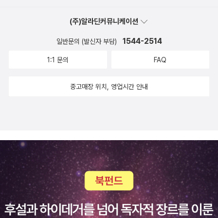
면줄 수 있는 사랑은 두 배 , 세 배로 불어나지요.< 나처럼 책봐요 4
(주)알라딘커뮤니케이션
기 > 에협찬으로 책을 제공해주신웅진주니어 출판사에게감사함을 전
합니다.
1544-2514
일반문의 (발신자 부담)
1:1 문의
FAQ
중고매장 위치, 영업시간 안내