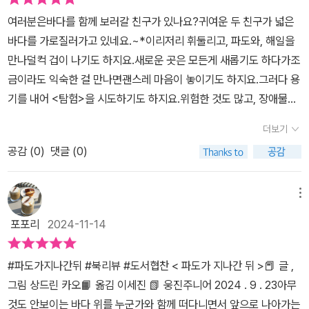
은 두렵기도 하지만, 혼자가 아닌 둘이 되어 서로에게 정을 느끼게 되
여러분은바다를 함께 보러갈 친구가 있나요?귀여운 두 친구가 넓은
고 가까워지게 된다. 그런 가까워진 마음들이 모여 어느새 낯설었던
바다를 가로질러가고 있네요.~*이리저리 휘둘리고, 파도와, 해일을
곳에서의 생활도 익숙해진다. 그곳에서 나를 바라보고 있는 이들과의
만나덜컥 겁이 나기도 하지요.새로운 곳은 모든게 새롭기도 하다가조
하루, 그리고 그곳에서의 생활이 적응되어 가고 있음을 표정으로 느
금이라도 익숙한 걸 만나면괜스레 마음이 놓이기도 하지요.그러다 용
낄 수 있다. 헤어졌던 친구가 그리워지고, 그리고 다시 만나게 된 친구
기를 내어 <탐험>을 시도하기도 하지요.위험한 것도 많고, 장애물도
로 행복은 더 커진다. 그렇게 다시 만난 친구들은 행복했던 것도 잠시
많지만 멋진 발견을 할 수 있지요.그 속에서<나를 발견>하기도 하고,
비를 피하기 위해 피해야만 했다. 갇혀버린 곳에서 막막했던 것도 잠
더보기
<우리>를 발견하기도 하지요.새로운 누군가를 사귀려면<나의 시간
시 그곳에서의 시간을 즐기게 되는 이들을 발견한다. 그리고 그곳에
공감 (
0
)
댓글 (0)
을 함께 나누어야>하는 것도느낄 수 있지요.그렇게 나보다 더 사랑하
서 차츰 적응하며 그 상황들을 극복하고 나왔을 때 그들은 또 다른 행
는 누군가가 생기면줄 수 있는 사랑은 두 배, 세 배로 불어나는 것도배
복과 마주할 수 있다. 혼자였다면 힘들었을 고립된 상황에서 혼자가
우게 되지요.그렇게 조각 조각들이 모인 나의 경험들이<작은 꿈>이
메뉴
아닌, 다른 이들과 함께 하고 그들과 서로 도우면서 이겨내는 모습. 자
되어 있었네요.그 꿈이 내게 있기에이제 괜찮을 거예요.뭔가 해 보면
신의 감정은 어느새 그들과 동화되어 이겨내고 있음을 보게 된다. 파
포포리
2024-11-14
어떨까요?다시 힘을 모으기로 했어요.먼저 밖으로 나가 다시 하늘을
도가 닥쳐오기 전에는 보지 못했던 것들을, 파도가 지나가고 난 뒤에
올려다 보는거예요.귀여운 두 친구들의 모험을따라 다녀봤어요!나뿐
야 비로소 보이는 것이다. 그렇게 서로가 서로에게 의지하면서 지내
#파도가지나간뒤 #북리뷰 #도서협찬 < 파도가 지나간 뒤 >📕 글 ,
만이 아니라 누구에게도 느끼는 감정들이 같다는 것을알게 되고, 그
는 모습을 보면서 나도 모르게 미소가 지어졌다. 아이들을 위한 동화
그림 상드린 카오📙 옮김 이세진 📗 웅진주니어 2024 . 9 . 23아무
과정을 같이 응원하고,다시 나도 힘을 얻고 있게 되더라구요.아이와
이지만 어른들에게도 따스한 감동을 안겨줄 수 있는 《파도가 지나간
것도 안보이는 바다 위를 누군가와 함께 떠다니면서 앞으로 나아가는