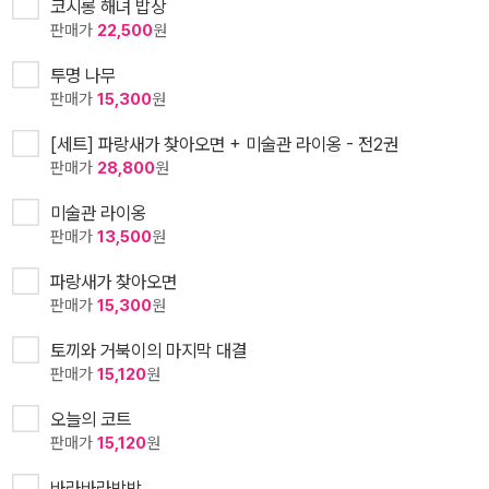
코시롱 해녀 밥상
판매가
22,500
원
투명 나무
판매가
15,300
원
[세트] 파랑새가 찾아오면 + 미술관 라이옹 - 전2권
판매가
28,800
원
미술관 라이옹
판매가
13,500
원
파랑새가 찾아오면
판매가
15,300
원
토끼와 거북이의 마지막 대결
판매가
15,120
원
오늘의 코트
판매가
15,120
원
바라바라박박