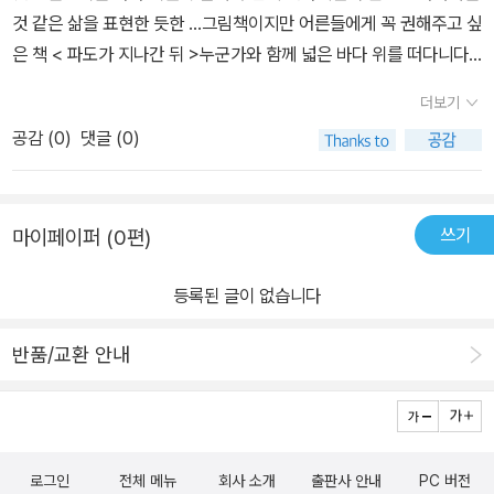
함께 나와, 우리그리고 세상에 <화이팅>을 외칠수 있는 책이였어요.
뒤》였다.출판사로부터 도서를 제공받고 주관적으로 쓴 글입니다.
것 같은 삶을 표현한 듯한 …그림책이지만 어른들에게 꼭 권해주고 싶
❤️한 주도 애썼던 우리에게 <토닥>여 주는 책이 아닐까요?
은 책 < 파도가 지나간 뒤 >누군가와 함께 넓은 바다 위를 떠다니다
보면이리저리 휘둘리고 덜컥 겁이 나기도 하고길을 잃은 기분이 들기
더보기
도 해요.소중한 사람과 헤어질 수도 있고태풍이 불어와서 힘든 일을
공감 (
0
)
댓글 (0)
겪을 수도 있어요.그렇지만 그걸 이겨내고 계속 나아간다면새로운 섬
도 만나고 새로운 사람들도 만날 수 있어요.물론 만남이 있으면 이별
도 있고슬픔이 있으면 기쁨도 있지요.좌절과 실패를 경험한다해도 결
쓰기
마이페이퍼 (0편)
국 이겨내고 한 뼘 더 성장할 수 있어요.중요한 것은 많은 시간을 함께
보낸 우리가 있기에 힘들어도 웃을 수 있고힘든 일도 이겨낼 수 있다
등록된 글이 없습니다
는 것!이렇게 살아가면서 겪을 수 있는 일들을너무 따뜻하고 귀여운
그림책으로 표현해주는잔잔하면서도 깊은 여운과 감동이 있는 그림
반품/교환 안내
책.아이와 함께 꼭 읽어보시기를 추천해봅니다 🥰📚 쓴맛무언가 불
쾌하게 느껴질 때인상을 쓴다고 해서 바뀌는 건 없어요.잠시 물러서
서 기다리는 것.어쩌면 가장 좋은 방법일지 몰라요.쓴맛이 무르익으
면 달콤해지기도 하거든요.📚 다시 만나면새로운 누군가를 사귀려면
로그인
전체 메뉴
회사 소개
출판사 안내
PC 버전
나의 시간을 함께 나누어야 해요.나보다 더 사랑하는 누군가가 생기