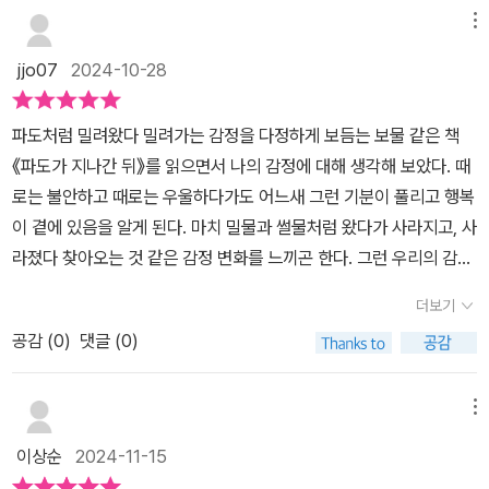
메뉴
jjo07
2024-10-28
파도처럼 밀려왔다 밀려가는 감정을 다정하게 보듬는 보물 같은 책
《파도가 지나간 뒤》를 읽으면서 나의 감정에 대해 생각해 보았다. 때
로는 불안하고 때로는 우울하다가도 어느새 그런 기분이 풀리고 행복
이 곁에 있음을 알게 된다. 마치 밀물과 썰물처럼 왔다가 사라지고, 사
라졌다 찾아오는 것 같은 감정 변화를 느끼곤 한다. 그런 우리의 감정
이 때로는 힘에 부치더라도 결국에는 따스한 감정이 감싸 안을 때야
더보기
말로 우리는 진정으로 행복해짐을 느낀다. 친구와 함께 모험을 떠나
공감 (
0
)
댓글 (0)
게 된다. 끝이 보이지 않는 길을 가다 보니 불안한 듯 보이지만 저 멀
리 보이는 섬을 발견한다. 그리고 새로운 것을 마주하고 설레기 시작
한다. 그렇게 각자 모험을 떠나다 보니 길을 잃게 되고 서로를 잃어버
메뉴
리게 된다. 서로를 잃게 되는 순간, 오롯이 혼자가 되었을 때 그동안
이상순
2024-11-15
보지 못한 나와 마주하게 된다. 낯선 장소에서 낯선 누군가와의 만남