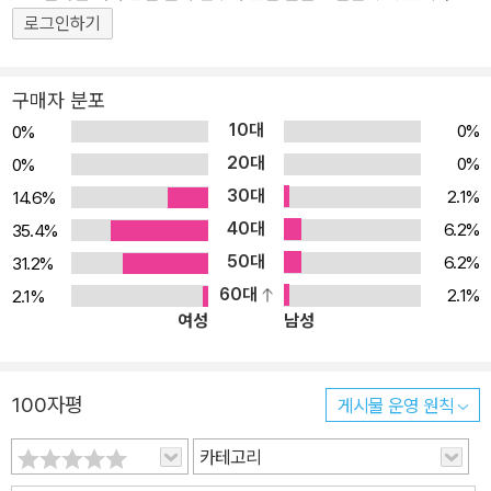
로그인하기
풍은 지나가고 섬에는 어느새 쑥쑥 자란 푸른 잎들이 살랑인다. 앞으
로도 우리의 삶에는 크고 작은 파도들이 어김없이 밀려올 것이다. 그
파도는 우리의 일상을 뒤흔들어 놓거나 멈춰 세울 수도 있다. 그러나
구매자 분포
우리는 이제 그 순간이 영원하지 않음을, 이럴 때일수록 주변을 살피
10대
0%
0%
고 곁에 있는 다른 이의 손을 놓치지 않는다면 곧 다시 한 발짝 나아갈
20대
0%
0%
수 있음을 알 수 있다. 이처럼 『파도가 지나간 뒤』는 거센 파도 이후에
30대
2.1%
14.6%
도 계속해서 흘러갈 우리의 일상을 응원하는 책이다. 2023 볼로냐
40대
6.2%
35.4%
라가치상 코믹스 부문 스페셜 멘션 수상, 자아와 타자의 만남, 세계를
50대
6.2%
31.2%
발견하는 경험을 섬세하게 묘사한 작품 “시적인 언어로, 자아가 타자
60대
2.1%
2.1%
를 만나고 가족이 세상을 발견하는 달콤하면서도 씁쓸한 경험을 감각
여성
남성
적으로 묘사하고 있다”는 평을 받으며 2023 볼로냐 라가치에서 코믹
스 부문 특별상을 수상한 『파도가 지나간 뒤』는 나와 타인을 둘러싼
삶의 장면 장면을 은유적으로 표현한 작품이다. 작가 상드린 카오는
100자평
게시물 운영 원칙
몇 년 전 해일처럼 들이닥친 팬데믹으로 주변이 모두 봉쇄되었던 시
카테고리
기, 어려움에 직면한 우리의 탈출구는 무엇일지, 우리는 앞으로 어떻
게 계속 꿈을 꿀 수 있을지에 대해 고민하다가 작품을 구상했다고 한