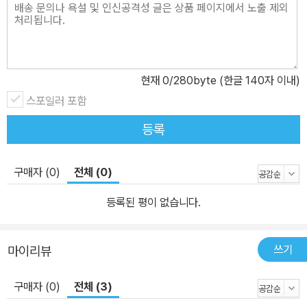
다. 외부 상황으로 인해 타인과의 관계가 단절되었던 그때, 우리가 그
어떤 것보다 그리워했던 것은 다른 이들의 온기가 아니었을까? 이에
작가는 『파도가 지나간 뒤』를 통해 어떠한 곤경과 시련이 있더라도
사랑하는 이들을 소중히 하고 서로 연대한다면 내 안의 두려움에 맞
현재
0
/280byte (한글 140자 이내)
서 앞으로 전진할 수 있을 거라는 희망의 메시지를 전한다. 또한 작가
스포일러 포함
는 길고 널찍한 판형을 통해 드넓고 시원한 바다와 고요한 섬의 이미
등록
지를 효과적으로 담아냈다. 독자들은 넓은 판면 위에서 섬세한 감정
들이 물결처럼 울려 퍼지는 듯한 경험을 할 수 있으며 보다 풍부하고
구매자 (0)
전체 (0)
몰입감 있게 작품을 감상할 수 있다.
등록된 평이 없습니다.
쓰기
마이리뷰
구매자 (0)
전체 (3)