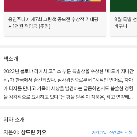
웅진주니어 제7회 그림책 공모전 수상작 기대평
8월 특별 선
+ 1천원 적립금 (추첨)
바구니
책소개
2023년 볼로냐 라가치 코믹스 부문 특별상을 수상한 『파도가 지나간
뒤』가 한국에서 출간되었다. 심사위원으로부터 “시적인 언어로, 자아
가 타자를 만나고 가족이 세상을 발견하는 달콤하면서도 씁쓸한 경험
을 감각적으로 묘사하고 있다”는 평을 받은 이 작품은, 작고 연약해
보이는 두 존재가 낯선 섬에 도착하여 ‘나’와 ‘우리’ 그리고 자신들만
의 ‘세계’를 찾아가는 여정을 그려 내고 있다.
저자 소개
지은이:
상드린 카오
저자파일
신간알림 신청