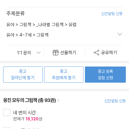
주제분류
신간알림 신청
유아
>
그림책
>
_나라별 그림책
>
유럽
유아
>
4~7세
>
그림책
선물하기
공유하기
중고
중고
중고 등록
알라딘에 팔기
회원에게 팔기
알림 신청
웅진 모두의 그림책 (총 93권)
신간알림 신청
네 번의 시간
판매가
15,120
원