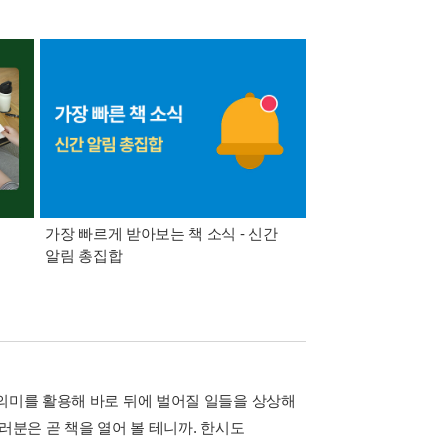
가장 빠르게 받아보는 책 소식 - 신간
경기컬처패스 1만원 
알림 총집합
 의미를 활용해 바로 뒤에 벌어질 일들을 상상해
러분은 곧 책을 열어 볼 테니까. 한시도