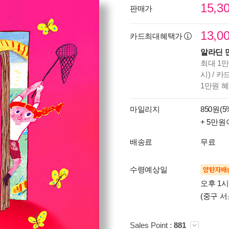
15,3
판매가
13,0
카드최대혜택가
알라딘 
최대 1만
시) / 
1만원 
마일리지
850원(5
+ 5만원
배송료
무료
수령예상일
양탄자배
오후 1
(중구 서
Sales Point :
881