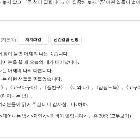
 놓지 말고 『곧 책이 열립니다』에 집중해 보자. '곧' 어떤 일들이 벌
(지은이)
저자파일
신간알림 신청
어 잠이 들면 어제의 나는 죽습니다.
되어 눈을 뜰 때 오늘의 내가 태어납니다.
나는 어제의 나와 다릅니다.
나는 이런 책들을 만들었습니다.
》, 《고구마구마》, 《풀친구》, 《너와 나》, 《심장도둑》, 《고
《태어나는 법》.
여러분들이 읽어 주실 테니 감사합니다. 하하.
<태어나는 법>
,
<과연>
,
<곧 책이 열립니다>
… 총 30종
(모두보기)