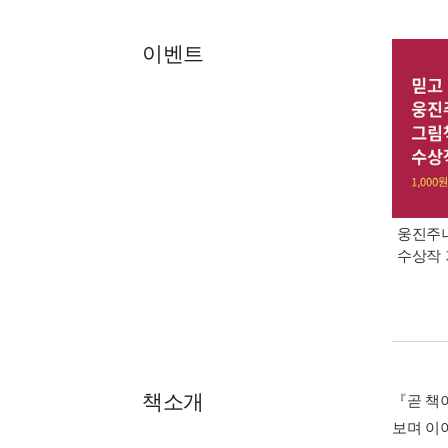
이벤트
웅진주니
수상작 
책소개
『곧 책
보며 이