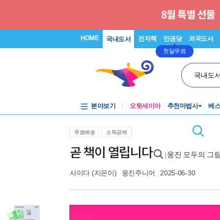
HOME
전자책
만권당
외국도서
국내도서
첫달무료
국내도
분야보기
오뒷세이아
추천마법사
베
무료배송
소득공제
곧 책이 열립니다
웅진 모두의 그림
|
사이다
(지은이)
웅진주니어
2025-06-30