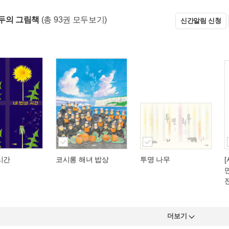
두의 그림책
(총 93권 모두보기)
신간알림 신청
시간
코시롱 해녀 밥상
투명 나무
더보기