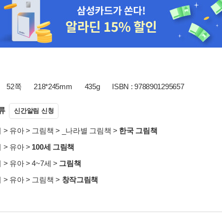
52쪽
218*245mm
435g
ISBN : 9788901295657
류
신간알림 신청
서
>
유아
>
그림책
>
_나라별 그림책
>
한국 그림책
서
>
유아
>
100세 그림책
서
>
유아
>
4~7세
>
그림책
서
>
유아
>
그림책
>
창작그림책