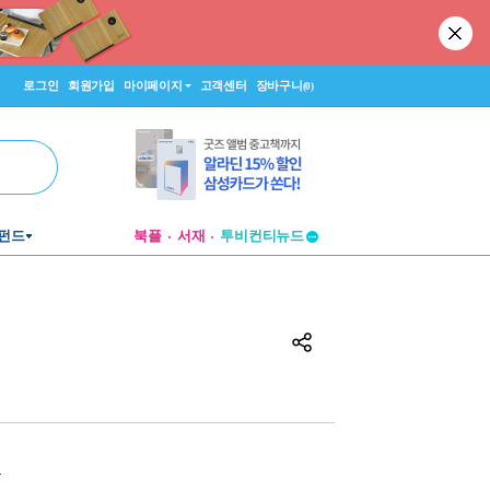
로그인
회원가입
마이페이지
고객센터
장바구니
(0)
투비컨티뉴드
펀드
북플
서재
창작플랫폼
투비컨티뉴드
원