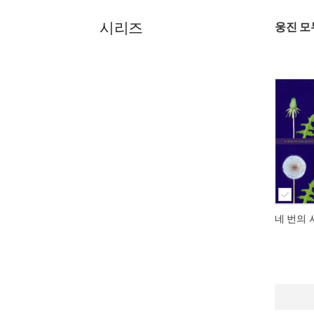
시리즈
웅진 모
네 번의 