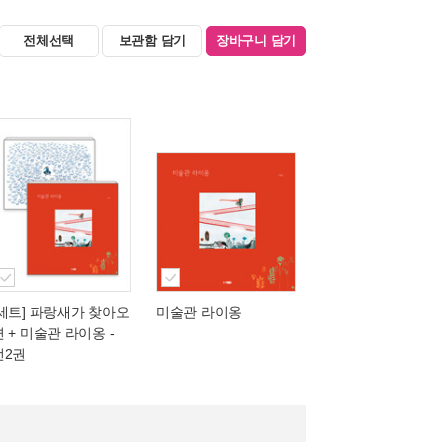
전체선택
보관함 담기
장바구니 담기
[세트] 파랑새가 찾아오
미술관 라이옹
면 + 미술관 라이옹 -
전2권