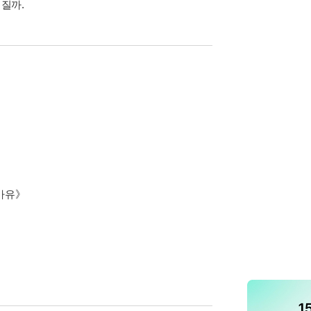
어질까.
구마유》