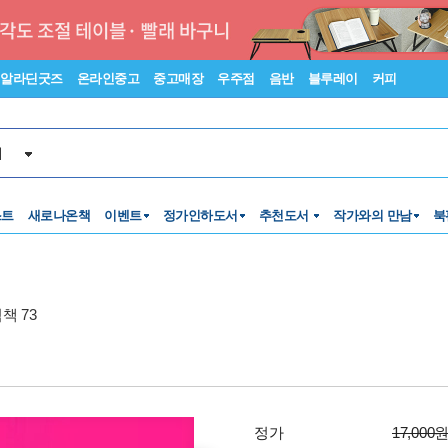
알라딘굿즈
온라인중고
중고매장
우주점
음반
블루레이
커피
서
스트
새로나온책
이벤트
정가인하도서
추천도서
작가와의 만남
북
책 73
정가
17,000