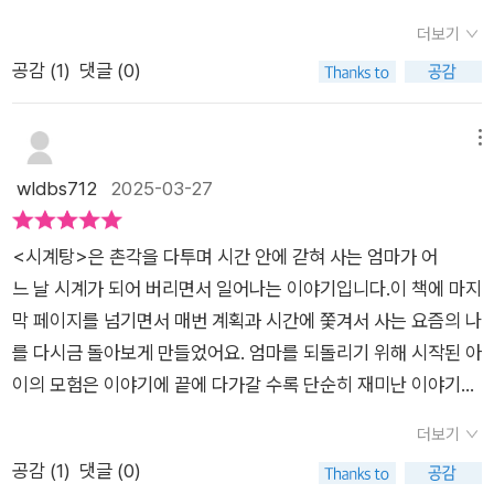
쥴을 픽드랍 동선에 맞춰 짜야하는데, 학원 시간은 정해져 있으니
히 ‘나(어버이)다운 삶’과 ‘나(어른)로서 서는 살림’을 다시 익혀
더보기
시간표 짜는 것도 일이더라고요. 그래도 아이들 미래를 생각하면
야지요. 그림책 《시계탕》을 놓고 본다면, 줄거리로 깊이 들어가
공감 (
1
)
댓글 (0)
안할 수는 없습니다. 그리고 당연하게도 제 시간은 아이들 스케쥴
면 나았을 텐데, 자꾸 곁다리에 머물거나 헤매는 듯합니다. ‘나·스
에 맞춰집니다. 바쁘게 팍드랍을 하다보면 정작 온전히 제 시간을
스로·집·마을·손발’이라는 대목을 아이와 어버이가 처음부터 다시
갖는게 쉽지 않습니다. 그래서 매번 고민을 합니다. 이게 맞나, 저
메뉴
짚도록 이끄는 얼거리로 짜지 못 했기에 아쉽습니다.ㅍㄹㄴ※ 글
게 맞나. 이렇게 해도 되는걸까, 어디까지 하는게 맞을까. 중단할
wldbs712
2025-03-27
쓴이숲노래·파란놀(최종규) : 우리말꽃(국어사전)을 씁니다. “말
까 해도되나.. 정답을 찾기가 참 쉽지 않습니다. 이렇다보니 매일
꽃 짓는 책숲, 숲노래”라는 이름으로 시골인 전남 고흥에서 서재
시간에 쫓겨 다니곤 합니다. 그래서였을까요? 이 책에 소개글을
도서관·책박물관을 꾸립니다. ‘보리 국어사전’ 편집장을 맡았고,
<시계탕>은 촌각을 다투며 시간 안에 갇혀 사는 엄마가 어
본 순간, 저와 아이들의 모습이 생각나 궁금했어요.매 시간마다
‘이오덕 어른 유고’를 갈무리했습니다. 《새로 쓰는 말밑 꾸러미
느 날 시계가 되어 버리면서 일어나는 이야기입니다.이 책에 마지
엄마는 재촉을 합니다. 나는 시간을 쪼개고 싶지 않습니다. 왜 그
사전》, 《들꽃내음 따라 걷다가 작은책집을 보았습니다》, 《우리말
막 페이지를 넘기면서 매번 계획과 시간에 쫓겨서 사는 요즘의 나
래야 하는지 이해가 되지 않지요. 그래서 간절히 원했습니다. 엄
꽃》, 《미래세대를 위한 우리말과 문해력》, 《쉬운 말이 평화》, 《곁
를 다시금 돌아보게 만들었어요. 엄마를 되돌리기 위해 시작된 아
마의 시간 재촉 소리가 사라졌으면 하고요. 그랬더니 다음날, 소
말》, 《곁책》, 《새로 쓰는 말밑 꾸러미 사전》, 《새로 쓰는 비슷한말
이의 모험은 이야기에 끝에 다가갈 수록 단순히 재미난 이야기로
원이 이뤄졌어요. 엄마가 시계가 되어버렸거든요. 덕분에 잔소리
꾸러미 사전》, 《새로 쓰는 겹말 꾸러미 사전》, 《새로 쓰는 우리말
그치지 않고, 우리에게 '시간'이라는 것의 본질과 삶의 여유에 대
가 사라졌어요. 늦어도 천천히해도 엄마는 아무말도 하지 않았거
더보기
꾸러미 사전》, 《책숲마실》, 《우리말 수수께끼 동시》, 《우리말 동
해 다시금 생각할 여지를 줍니다. 아이가 엄마의 보호자 역할을
든요. 그런데.. 엄마가 완전히 멈춰 버렸습니다. 놀란 나는 119에
공감 (
1
)
댓글 (0)
시 사전》, 《우리말 글쓰기 사전》, 《이오덕 마음 읽기》, 《시골에서
하며 자신만의 힘으로 문제를 해결해 나가는 모습이 참 기특해보