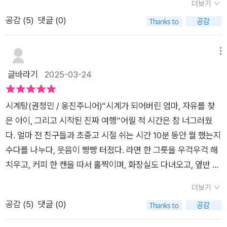
보게 만드는 그림책이다. 바쁜 일상 속에서 아이와 보내는 시간이
더보기
려가는 딸이었나 수없이 생각했다. 우리는 때로는 더 많은 것
왜 하필 시계일까요? 아이들 눈에는 뭐든 척척해내고 아이를 시
얼마나 중요한지, 서로의 존재를 어떻게 소중히 여겨야 하는지를
공감 (
5
)
댓글 (0)
을 이루기 위해 고군분투하기도 하고, 어떨 땐 가진 것을 잃지 않
간적으로 잘 관리하는 엄마의 모습에서 시계를 떠올릴 수도 있고
부드럽지만 강렬하게 전해져 왔다.그리고 엄마도 너무 시간에만
고자 안간힘을 쓰기도 한다. 챙겨야 할 것이 많고, 잊지 말아
24시간 엄마의 자리에서 매일을 살아가는 모습에서도 성실한 시
쫓기지 말고고장난 시계처럼휴식과 나를 돌보는 시간이 필요함
야 할 것이 많아 늘 종종걸음을 친다. 사랑하기 때문에 아이에
계가 보여요. 어느 날엔가 젊은 커플을 보게 되었는데요. 엄마의
메뉴
을느끼게 해 주는 그림책이었다.부모와 아이가 함께 읽으며 공감
게 잔소리하지만, 나를 사랑하는 엄마의 잔소리는 성가셔한다. 그
잔소리에 대해 얘기하더라고요. 문득 엄마의 잔소리가 그리워지
글바라기
2025-03-24
하고, 서로를 더 따뜻하게 바라볼 수 있는 시간이 되길 바라면서
래서 권정민 작가님의 『시계탕』은 나의 이야기이기도 하고, 우
더라고요. 엄마의 잔소리라는 것이 곁에 있음 공기처럼 고마운 줄
꼭 읽어보시기를 추천드려요💕
리 엄마의 이야기이기도 하다. 『시계탕』 가장 뒤 페이지에 작
모르다가 막상 없으면 허전하고 그렇지 않나요?<시계탕> 속의
시계탕(권정민 / 웅진주니어)“시계가 되어버린 엄마, 자유를 찾
은 글씨로 적힌 말, “시간이 있다면 엄마와 시계탕으로 여행을 떠
아이도 하루 이틀은 즐거웠던 듯! 엄마를 다시 찾기 위해 아이는
은 아이, 그리고 시작된 진짜 여행”어릴 적 시간은 참 너그러웠
나보세요”. 이 말을 약간 고쳐 세상 모든 이들에게 전하고 싶
시계탕으로 향합니다. 어쩐지 가는 길마다 스산한 것이 아이의 두
다. 얼마 전 친구들과 초중고 시절 쉬는 시간 10분 동안 뭘 했는지
다. 시간을 내어, 엄마와 『시계탕』으로 가보라고. 또 시간을 내
려운 내면을 표현하고 있는 것 같아요. 이미 많은 시계들로 붐비
수다를 나누다, 웃음이 빵빵 터졌다. 라면 한 그릇을 우걱우걱 해
어 아이와 『시계탕』 가는 길을 연습해보라고. 우리의 엄마들이 고
고 있는 시계탕과연 엄마는 돌아올 수 있을까요? “엄마가 철인
치우고, 커피 한 캔을 따서 홀짝이며, 화장실도 다녀오고, 옆반 친
장 나지 않도록 함께 『시계탕』을 향하기를. 또 훗날 혼자 『시계
이니?” 어릴 때 엄마에게 많이 들었던 말이고 지금은 제가 우리
구와 근황토크까지 나누고, 교실에 들어와 앉았는데도 선생님은
탕』에 가며 두려워할 아이들이 조금이라도 덜 무서워할 수 있도
아이들에게 하는 말이기도 해요. 철인처럼 보이는 엄마에게도 꼭
더보기
아직 복도에 계시던 그 시절.그런데 그때의 10분과 지금의 10분
록 함께 연습해주기를. 하지만 진짜 마음은- 당신도, 당신의 엄마
쉼은 필요하더라고요. 권정민 작가님 책 중에 엄마의 탄생을 그
공감 (
5
)
댓글 (0)
은 똑같지 않다. 아니, 사실 10분은 여전히 그 600초일 텐데, 그
도, 당신의 아이도 고장 나지 않도록 미리미리 마음이 한 박자
린 <엄마 도감>이 제일 먼저 떠오르는데요. 당시 둘째 출산을 한
시간을 바라보는 내 눈이 바뀌었는지도 모르겠다. 릴스 몇 개만