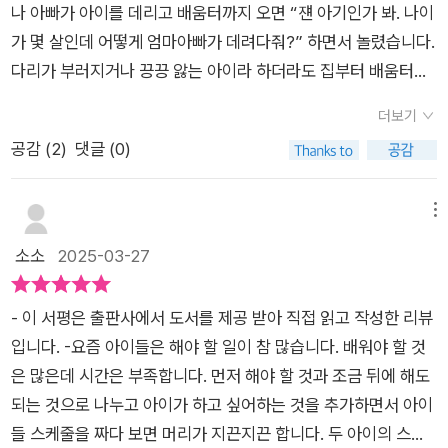
나 아빠가 아이를 데리고 배움터까지 오면 “쟨 아기인가 봐. 나이
간을 멈추니, 비로소 사랑이 들리기 시작했다.그림책 한 권이 말
가 몇 살인데 어떻게 엄마아빠가 데려다줘?” 하면서 놀렸습니다.
해준다. 조금 늦어도 괜찮다고.따뜻한 물에 몸을 담그고, 잠깐 멈
다리가 부러지거나 끙끙 앓는 아이라 하더라도 집부터 배움터까
춰 서도 된다고. 그동안 너무 단단히 조여 있었던 나사 하나쯤은
지 짧지 않은 길을 혼자 걸어서 오가던 지난날입니다. 집집마다
풀어도 된다고. 꽉 끼어 있던 톱니 하나쯤은 빼놓아도 된다.앞으
더보기
쇠(자가용)가 늘면서 “엄마아빠가 일터로 가는 길에 데려다준
로 오래오래 함께 가기 위해서 말이다.그래, 이건 결국 나에게 보
공감 (
2
)
댓글 (0)
다”고 말하는 사람이 조금씩 늘었고, 이제는 여덟 살 어린이뿐 아
내는 편지다.2025.03.22*웅진주니어로부터 도서를 제공받아
니라 열여덟 살 푸름이까지 ‘엄마아빠 쇠(자가용)’를 타고서 오가
자유롭게 읽고 느낀 바를 정리하였습니다.#시계탕#권정민#웅진
는 판이라고 할 만합니다. ‘스스로’를 잊고, ‘다릿심’을 잃고, ‘마을
메뉴
주니어#그림책추천#어린이그림책#시간을멈추면사랑이들린다
빛’을 돌아보는 눈길이 사라지는 나날입니다. 《시계탕》은 바로
소소
2025-03-27
오늘날 우리나라에서 나올 만한 줄거리입니다. 어버이는 어버이
대로 아이한테 맡길 줄 모르고, 아이는 아이대로 스스로 안 하는
- 이 서평은 출판사에서 도서를 제공 받아 직접 읽고 작성한 리뷰
굴레에 서로 갇히는 나라이거든요. 아이는 좀 늦게 다니면서, 스
입니다. -요즘 아이들은 해야 할 일이 참 많습니다. 배워야 할 것
스로 느껴야 합니다. 아이는 자꾸 뭘 빠뜨리면서, 스스로 안 챙기
은 많은데 시간은 부족합니다. 먼저 해야 할 것과 조금 뒤에 해도
면 얼마나 고달픈지 배워야 합니다. 아이는 혼자 걸어서 집과 배
되는 것으로 나누고 아이가 하고 싶어하는 것을 추가하면서 아이
움터 사이를 다니는 동안에, 나를 둘러싼 마을과 숲과 하늘이 어
들 스케줄을 짜다 보면 머리가 지끈지끈 합니다. 두 아이의 스케
떤 빛인지 알아봐야 합니다. 이 곁에서 어버이(엄마아빠)도 나란