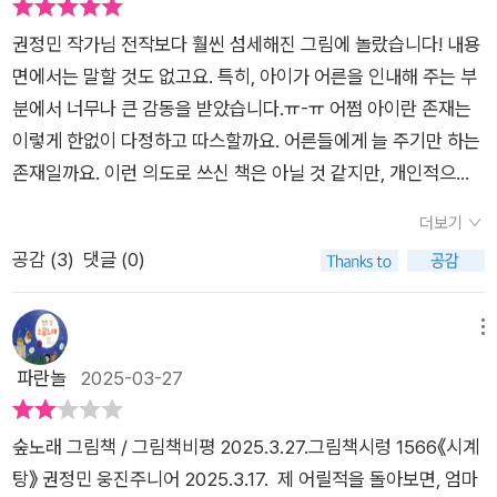
된다. 빨라야 한다고, 서둘러야 한다고 믿었던 조급함.그게 딸의
해 시계로 변할 수도 있다“ 라네요시간을 분 단위로 쪼개는 저의
일상에도 그림자를 드리웠다.그런데, 지각해도 아무 일 없었다.
권정민 작가님 전작보다 훨씬 섬세해진 그림에 놀랐습니다! 내용
모습이 시계탕에 나오는 엄마의 모습과 닮았다고 생각했나봐
하굣길도 평온했다. 결국 무너진 건 시간도, 일정도 아닌… ‘마음
면에서는 말할 것도 없고요. 특히, 아이가 어른을 인내해 주는 부
요 주말만큼은 아이와 느긋한 하루를 보내야겠네요_출판사로부
의 여유’였던 것이다.이 책은 말한다. 시간은 도구가 아니라 관계
분에서 너무나 큰 감동을 받았습니다.ㅠ-ㅠ 어쩜 아이란 존재는
터 도서만을 제공받아 작성한 후기입니다
의 온도라고. 시계는 흘러가지만, 마음은 멈출 수도 있다는 사실.
이렇게 한없이 다정하고 따스할까요. 어른들에게 늘 주기만 하는
어른도, 아이도 시간에 등 떠밀려 거리만 멀어지는 요즘. 진짜 필
존재일까요. 이런 의도로 쓰신 책은 아닐 것 같지만, 개인적으로
요한 건 통제가 아니라 이해, 조급한 독촉이 아니라 기다림이라는
는 어른으로서 뭔가 느끼는 점이 많았습니다. 좋은 작품 고맙습니
더보기
걸 아이의 상상력으로 보여준다.시계가 된 엄마를 돌리려는 딸의
다. 권정민 작가님 작품은 늘 꼭 소장하게 되는 것 같아요. 권정민
공감 (
3
)
댓글 (0)
이야기 속에서 시계가 된 엄마 역시 그 속에서 다시 ‘사람’이 되어
작가님, 작품 더 자주 읽고 싶습니다! 작업 많이 해 주세요~
간다. 엄마는 시계탕의 따뜻한 물속에 몸을 누이고 눈을 천천히
뜬다. 그 사이 아이는 오랜만에 ‘시간’을 맛본다. 달리의 그림처럼
메뉴
길게 늘어진 시간 속에서, 둘은 처음으로 같은 시간 안에 있다.그
파란놀
2025-03-27
리고 마침내, 엄마의 톱니바퀴 몇 개가 툭, 하고 빠진다. 엄마가
시계가 된 후에야, 아이는 자신만의 속도로 ‘진짜 여행’을 시작한
숲노래 그림책 / 그림책비평 2025.3.27.그림책시렁 1566《시계
다.그제야 깨닫는다. 시계가 가르쳐주지 못했던 것을. 통제 대신
탕》 권정민 웅진주니어 2025.3.17. 제 어릴적을 돌아보면, 엄마
손을 내밀어주는 감정,재촉 대신 느긋하게 기다려주는 따스함. 시