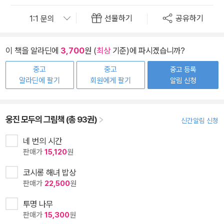
선물하기
공유하기
이 책을 알라딘에
3,700
원 (
최상
기준)에 파시겠습니까?
중고
중고
중고 등록
알라딘에 팔기
회원에게 팔기
알림 신청
웅진 모두의 그림책 (총 93권)
신간알림 신청
네 번의 시간
판매가
15,120
원
코시롱 해녀 밥상
판매가
22,500
원
투명 나무
판매가
15,300
원