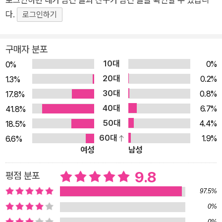
신이라는 속수무책인 상황을 오롯이 견뎌야 했던 엄마에게도, 그
다.
로그인하기
런 엄마의 보호자가 되어 미지의 시계탕을 찾아온 아이에게도 무
척이나 고단한 하루였을 테다. 둘은 시계탕에서 서로에게 의지한
채 참 휴식의 단잠에 빠져든다. 모두가 잠든 고요한 시간, 시계탕
구매자 분포
할머니는 어느 때보다 신경을 곤두세우고 시계들을 하나씩 고치
10대
0%
0%
기 시작하는데……. 아이는 원하는 대로 이 시계탕에서 엄마를 되
20대
0.2%
1.3%
찾을 수 있을까? 가끔은 시계탕에 몸을 푹 담가 볼까요 『시계탕』
30대
0.8%
17.8%
은 시간에 대해 엄격해지는 작가 자신의 모습을 직관하고 '이러다
40대
6.7%
41.8%
정말 시계가 되어 버리는 건 아닐까?'라는 상상을 떠올리며 지은
50대
4.4%
18.5%
이야기다. 시계로 변한 엄마, 그런 엄마를 고치기 위해 시계탕을
60대
1.9%
6.6%
찾아나선 아이의 여정이 낯설지만 흥미롭고, 혹독해 보이지만 따
여성
남성
스하게 느껴지는 이유는 뭘까. 작가는 '시계탕'이라는 공간을 설
9.8
평점 분포
계하는 이미지에 루소, 마그리트, 달리 등 초현실주의 작품들의
오마주를 곁들여, 찾아보고 확장해 보는 재미를 더했다. 어딘지
97.5%
알 수 없는 시계탕으로 향하는 아이의 여정에 실은 시계탕 할머니
0%
의 안내와 보호가 있었다는 암시는 또 어떤가. 힘겹게 찾아온 아
0%