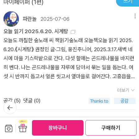
쓰기
마이페이퍼 (1편)
가 되었을 때, 아이들은 그저 좋기만 할까요? 처음엔 좋을지 몰라
도 어느 순간부터는 엄마가 놀아주지도, 공부를 봐주지도, 자신에
파란놀
2025-07-06
메뉴
게 관심을 가져주지도 않는게 이상해서 더 눈치를 보게 되지 않을
오늘 읽기 2025.6.20. 시계탕
까요? 아이에게도 엄마에게도, 쉼표는 필요한 것 같아요. 아무것
오늘도 까칠한 숲노래 씨 책읽기숲노래 오늘책오늘 읽기 2025.
도 하지 않거나 하루종일 하고 싶은 것만 해보거나. 늘어지게 잠
6.20.《시계탕》 권정민 글·그림, 웅진주니어, 2025.3.17.새벽 네
만 자보거나 신나게 체력이 완전 바닥날 때까지 놀아보거나. 무엇
시에 마을 기스락밭으로 간다. 다섯 할매는 곤드레나물을 바지런
이 되었든 잠시의 멈춤은 꼭 필요합니다. 그 멈춤에서 에너지를
히 벤다. 나는 곤드레나물을 자루에 담아서 묶는 일을 돕는다. 여
충전해서 다시 달릴 수 있는 거니까요. 매일 시간과의 전쟁을 벌
섯 시 반까지 돕고서 얼른 씻고서 옆마을로 걸어간다. 고흥읍을
이는 저에게 참 인상깊은 동화책이었어요. 이번 여름방학은 아이
거쳐 부산으로 달린다. 오늘은 저녁에 〈책과 아이들〉에서 ‘서울국
들과의 쉼을 제대로 준비해볼까 싶네요!​
더보기
제도서전 사유화’를 둘러싼 속내와 말썽거리가 무엇인지 들여다
공감 (
5
)
댓글 (0)
보는 이야기밭을 열기로 했다. 시외버스에서 한참 잔다. 부산에
뒤로가
기
닿아서 보수동책골목을 살짝 들른다. 낮에 조금 더 쉬고서 저녁부
터 새벽 03:30까지 이야기꽃을 피운다. 《시계탕》을 돌아본다. 바
반품/교환 안내
보관함담기
선물하기
장바구니
구매하기
쁜 나머지 아이어른이 오히려 집에서 못 만나고 못 노는 굴레를