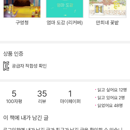
리를 세우고, 앞으로 다가올 시간이 어디로 향하면 좋을지 핸들을
쥐어 준다. '시계탕? 시계탕이라고?' 미지의 시계탕을 향한 아이
의 용감무쌍 모험기 학교에 다녀온 뒤 시계가(엄마가) 완전히 멈
구멍청
엄마 도감 (리커버)
만희네 꽃밭
춰 버린 걸 발견한 아이는 슬슬 불안감을 느끼기 시작한다. 도움
을 요청했지만 엄마가 시계가 됐다는 말을 누가 곧이곧대로 믿을
것인가. 가까스로 시계 고치는 곳을 찾아갔지만, 할머니는 '시계
상품 인증
탕'으로 와 보라는 의문의 말을 남기고 사라지는데……. 잔소리에
서의 해방으로 인한 평화는 잠시뿐, 아이는 이제 시계를(엄마를)
공급자 적합성 확인
고쳐 줘야 한다는 일생일대의 과제 앞에 섰다. 아이는 카트에 자
기 몸보다 큰 시계를 싣고 어딘지도 모르는 시계탕을 향해 다부지
게 출발한다. 가도 가도 낯선 풍경, 머리끝부터 오싹하게 전해지
읽고 싶어요 12명
5
35
1
는 공포감은 목적지를 알지 못한 채 무작정 내딛는 발걸음을 얼마
읽고 있어요 2명
100자평
리뷰
마이페이퍼
읽었어요 48명
나 세게 붙들어 맸을까. 포기하지 않고 끝까지 모험을 완주한 아
이에게 마침내 모습을 드러낸 초현실의 세계, 시계탕. 아이는 시
이 책에 내가 남긴 글
계탕에서 엄마를 쉬게 하고 내내 엄마 곁을 지킨다. 시계로의 변
로그인하면 내가 남긴 글과 친구가 남긴 글을 확인할 수 있습니