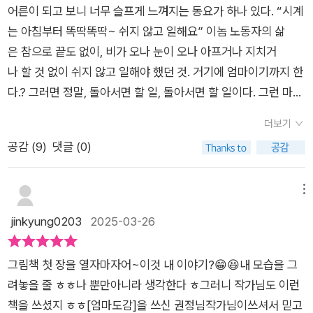
어른이 되고 보니 너무 슬프게 느껴지는 동요가 하나 있다. “시계
는 아침부터 똑딱똑딱~ 쉬지 않고 일해요” 이놈 노동자의 삶
은 참으로 끝도 없이, 비가 오나 눈이 오나 아프거나 지치거
나 할 것 없이 쉬지 않고 일해야 했던 것. 거기에 엄마이기까지 한
다.? 그러면 정말, 돌아서면 할 일, 돌아서면 할 일이다. 그런 마음
을 작가님도 아는지, 권정민 작가님의 새 그림책, 『시계탕』을 읽
더보기
다가 눈물이 핑 돌았다. 우리 집 아이가 나를 안아주며 “고장 나
공감 (
9
)
댓글 (0)
지만”라고 위로해주던 그림책, 때때로 고장이 나는 엄마들을 위
한 그림책, 『시계탕』을 소개한다. 사실 『시계탕』의 첫 장은 양심
이 콕콕 쑤셨다. 나도 자주 하는 말, “10분 내로 가방을 메
메뉴
야 해”, “5분 안에 먹지 않으면 배고픈 채로 학교에 가야 해”. 아
jinkyung0203
2025-03-26
마 다른 엄마도 비슷할 것이다. 정해진 24시간 안에 우리는 아이
를 먹이고, 재우고, 씻기고, 학교나 유치원에도 보내야 하니
그림책 첫 장을 열자마자어~이것 내 이야기?😁😆내 모습을 그
까. 『시계탕』 속 엄마도 역시 시간을 똑똑 쪼개어 잔소리한다. 아
려놓을 줄 ㅎㅎ나 뿐만아니라 생각한다 ㅎ그러니 작가님도 이런
이가 속으로 '제발 저 소리 좀 멈췄으면' 하고 생각하였는지도 모
책을 쓰셨지 ㅎㅎ[엄마도감]을 쓰신 권정님작가님이쓰셔서 믿고