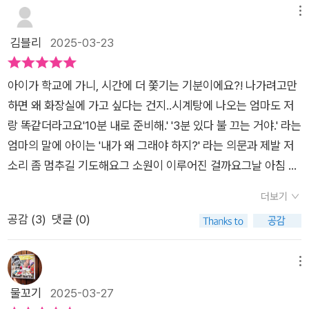
씩 쉬어갈 수 있기를. 오늘도 수고한 우리에게 잔잔한 위로를 주
지 얼마 지나지 않았을 때여서 그런지 참 고마운 책으로 기억에
봐도 순삭, 양치질 하나도 10분이면 모자란 요즘. ‘10분이면 뭘
메뉴
는 그림책, 『시계탕』이었다.
남더라고요. 요즘은 폭풍 잔소리 중인에 딱 알맞게 <시계탕>이
할 수 있지?’라는 질문 앞에서, 나도 모르게 멍해진다.이건 시간
김블리
2025-03-23
제게 왔네요! 늘 선물처럼 다가오는 권정민 작가의 그림책입니
활용의 문제가 아니라 시간을 대하는 자세, 아니, 시간을 마주하
다. 출판사로부터 선물 받았습니다. 감사합니다 :-)
는 내 마음의 속도에 관한 이야기다. 늘 무언가를 해야 하고, 해내
아이가 학교에 가니, 시간에 더 쫓기는 기분이에요?! 나가려고만
야 하며, 끝내야 하는 하루들. 그 일상에 쌓여 가는 불안과 조급함
하면 왜 화장실에 가고 싶다는 건지..시계탕에 나오는 엄마도 저
이 시간의 얼굴을 바꿔 놓는다. 나이가 들어서 시간이 빨라지는
랑 똑같더라고요'10분 내로 준비해.' '3분 있다 불 끄는 거야.' 라는
게 아니라, 마음이 자꾸 다그쳐져서 시간의 걸음이 헛디디는 건지
엄마의 말에 아이는 '내가 왜 그래야 하지?' 라는 의문과 제발 저
도.<시계탕>은 그런 불안한 시간 속에서 엄마와 딸이 겪는 기이
소리 좀 멈추길 기도해요그 소원이 이루어진 걸까요그날 아침 엄
하고도 따뜻한 사건을 그린 그림책이다.“빨리빨리!“를 입에 달고
마는 시계로 변한게 아니겠어요? 천천히 밥을 먹고 느긋하게 학
사는 엄마.“그만 좀 해!“를 속으로 외치는 딸.그러던 어느 날, 엄
더보기
교에 갈 준비를 해도 아무말 하지 않는 시계 엄마예요집으로 돌아
마가 진짜로 ‘시계’로 변해버린다. 놀라기는커녕, 딸은 여유 있게
공감 (
3
)
댓글 (0)
와 보니 엄마는 완전히 멈춘 채로 식탁에 앉아 있어요아이는 과연
밥을 먹고, 느긋하게 학교에 가고, 지각도 해 본다.그런데, 이상하
엄마를 다시 만날 수 있을까요?늦을까봐 불안한 엄마와 시간에
게… 엄마가 사라진 일상은 처음엔 시원했지만, 이내 낯설고 불안
쫓기는 아이, 둘 모두에게 쉬는 시간을 준걸까요! 엄마의 바쁜 삶
메뉴
해진다.119도, 시계병원도 손을 놓은 이 상황. 어쩌다 엄마는 시
을 안타깝게 생각해서 엄마를 시계로 변신 시켜준걸까요?엉뚱하
물꼬기
2025-03-27
계가 되어 버린 걸까?이야기의 실마리는 ‘엄마의 마음’에서 시작
면서도 기발한 상상력이 돋보이는 그림책이였어요 “엄마도 조심