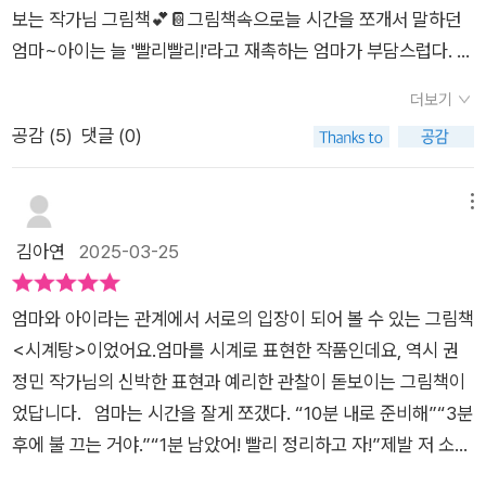
르고. 다음 날, 아이의 소원대로 엄마의 잔소리가 멈춰버린다. 엄
보는 작가님 그림책💕📔그림책속으로늘 시간을 쪼개서 말하던
마가 시계가 되어버렸기 때문. 아이가 느긋하게 준비하고 천천
엄마~아이는 늘 '빨리빨리!'라고 재촉하는 엄마가 부담스럽다. 그
히 밥을 먹어도 엄마는 잔소리하지 않는다. 아이는 지각을 했
런데 어느 날 엄마가 시계로 변하고, 아무 말도 하지 않게 된다.
다. 집으로 돌아왔을 때도 엄마가 시계인 채로 있자 사태의 심각
더보기
처음에는 자유를 만끽하던 아이지만, 시간이 흐를수록 엄마의 빈
성을 파악하고 엄마를 구하기 위해 고군분투한다. 과연 엄마는 시
공감 (
5
)
댓글 (0)
자리가 크게 느껴진다.거기다가 고장 난 엄마~아이는 엄마를 고
계에서 돌아올 수 있을까? 대부분 책은 아이와 내가 함께 읽는 편
치기 위해 애를 쓰는데시계수리점에 갔다가수리점 할머니가 '시
이지만, 『시계탕』은 아이가 먼저 읽게 되었다. 나보다 먼저 집
계탕'으로 오라는 말에'시계탕'을 찾아가고, 그곳을 찾아가기 위
메뉴
에 온 아이가 택배를 정리해주다 그림책임을 발견하였기 때문. 아
한 힘든 여정속에서 엄마를 고치겠다는 일념으로 여정을 떠나는
김아연
2025-03-25
이 혼자 만난 『시계탕』이 어떤 감상을 주었는지 정확히 알 수 없
데... 과연 아이는 시계탕을 찾아갈 수 있을까요?그리고 엄마는
지만, 퇴근 후 집에 들어선 나를 꽉 안아주는 아이의 눈이 그렁그
고칠 수 있을까요?권정민 작가님의 기발한 상상력에서출발한 그
렁했던 거로 보아 아이에게도 꽤 찡한 내용이었나보다. 나도 한밤
엄마와 아이라는 관계에서 서로의 입장이 되어 볼 수 있는 그림책
림책.시계로 변한 엄마라는 설정은 엉뚱하면서도 현실을 반영하
중 『시계탕』을 읽다가 엉엉 울어버렸다. 3월 내내 지친 상태였
<시계탕>이었어요.엄마를 시계로 표현한 작품인데요, 역시 권
는 은유로 다가왔다. 일상에서 아이를 재촉하는 나의 모습이 극적
기 때문일까. 고장 나 멈추어버린 시계도 슬펐고, 시계를 고치고
정민 작가님의 신박한 표현과 예리한 관찰이 돋보이는 그림책이
으로 표현되어, 유머러스하면서도 묵직한 메시지를 전달하여서
자 노력하는 아이의 모습도 슬펐다. 시계처럼 쉼 없이 바쁘게 돌
었답니다. 엄마는 시간을 잘게 쪼갰다. “10분 내로 준비해”“3분
나를 돌아보게 만드는 그림책이었다.『시계탕』은 아이들에게는
아간 우리 집의 3월이 겹치며 온 마음이 요동을 쳤다. 나도 나지
후에 불 끄는 거야.”“1분 남았어! 빨리 정리하고 자!”제발 저 소리
상상의 즐거움을, 부모들에게는 가정에서의 '시간 사용법'을 돌아
만 우리 엄마가 생각나서, 과연 나는 우리 엄마를 『시계탕』에 데
좀 멈췄으면...아이의 바람대로 엄마는 조용한 시계로 변했어요.