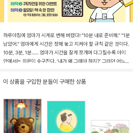
하루아침에 엄마가 시계로 변해 버렸다! "10분 내로 준비해." "1분
남았어." 엄마에게 시간은 정해 놓고 지켜야 할 규칙 같은 것이다.
10분, 3분, 1분…… 엄마가 시간을 잘게 쪼개며 다그칠수록 아이
안에서는 의문이 솟구친다. '내가 왜 그래야 하지?' 그러던 어느
날, 아이의 하소연과도 같은 바람이 이루어졌다! 엄마가 시계로
변해 버리다니. 아이는 여느 때와 다르게 '천천히' 밥을 먹고 '느긋
이 상품을 구입한 분들이 구매한 상품
하게' 학교에 갔지만, 시계는(엄마는) 초침과 분침만 미세하게 움
직일 뿐, 아무 말도 하지 않는다. 난생처음 학교에 늦었지만 아이
에게는 '그저 지각일 뿐', 기이한 변화가 가져다준 아침 시간은 평
화롭기만 하다. 『시계탕』은 시간을 저당 잡힌 채 분초 단위로 쫓
고 쫓기며 살아가는 삶에 별안간 브레이크를 걸어 버린다. 엄마에
게는 징벌 같은, 아이에게는 자유로 느껴진 상반된 시간 앞에 우