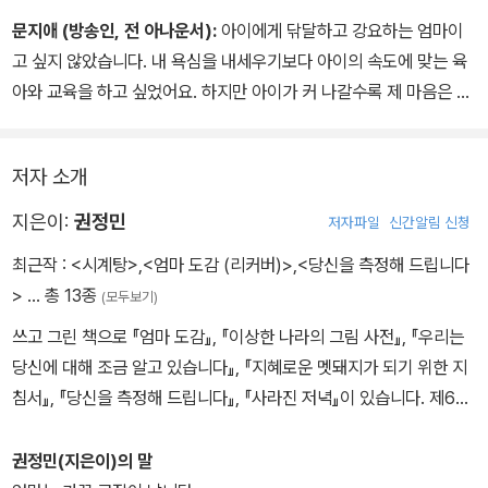
문지애 (방송인, 전 아나운서):
아이에게 닦달하고 강요하는 엄마이
고 싶지 않았습니다. 내 욕심을 내세우기보다 아이의 속도에 맞는 육
아와 교육을 하고 싶었어요. 하지만 아이가 커 나갈수록 제 마음은 조
급 해졌습니다. 주변에 넘쳐나는 정보는 저를 초조하게 만들었고 바
로 지금 무언가를 하지 않으면 뒤처질지 모른다는 두려움도 있었습니
저자 소개
다. 저의 다급해진 말과 행동은 고스란히 아이에게 전해졌습니다. 이
제 아이는 엄마인 저를 얼마만큼 부담스러워합니다.
지은이:
권정민
저자파일
신간알림 신청
『시계탕』을 보니 저를 바라보는 아이의 마음이 고스란히 느껴집니다.
최근작 :
<시계탕>
,
<엄마 도감 (리커버)>
,
<당신을 측정해 드립니다
"또 시작이군." "내가 왜 그래야 하지?" "제발 저 소리 좀 멈췄으면"
>
… 총 13종
(모두보기)
저희 아이가 종종 꺼내곤 했던 불만과 크게 다를 바 없는 말들입니다.
이 그림책은 앞만 보고 달려가던 제 삶에 경종을 울려줍니다. 목표를
쓰고 그린 책으로 『엄마 도감』, 『이상한 나라의 그림 사전』, 『우리는
이루고 싶은 마음에 급급해 주변을 돌보지 못했던 우리의 마음을 보
당신에 대해 조금 알고 있습니다』, 『지혜로운 멧돼지가 되기 위한 지
여줍니다. 어디 엄마의 이야기만이겠어요. 시계탕에서의 휴식과 회복
침서』, 『당신을 측정해 드립니다』, 『사라진 저녁』이 있습니다. 제62
은 회사에 다니는 아빠에게도 공부에 지친 우리 아이들에게도 모두
회 한국출판문화상, 제1회 대한민국 그림책상을 수상했습니다.
필요하겠지요. 저마다 바빠 자주 모이지 못했던 온 가족이 둘러 앉아
권정민(지은이)의 말