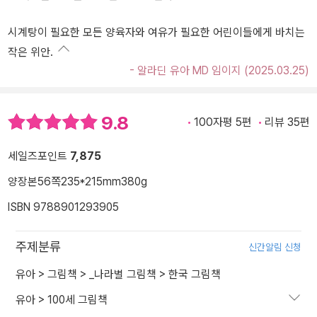
시계탕이 필요한 모든 양육자와 여유가 필요한 어린이들에게 바치는
작은 위안.
- 알라딘 유아 MD 임이지 (2025.03.25)
9.8
100자평 5편
리뷰 35편
세일즈포인트
7,875
양장본
56쪽
235*215mm
380g
ISBN 9788901293905
주제분류
신간알림 신청
유아
>
그림책
>
_나라별 그림책
>
한국 그림책
유아
>
100세 그림책