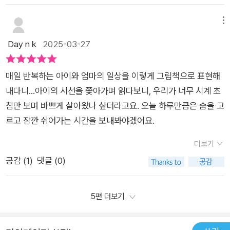
도움을 요청했지만 거절 당했고, 시계 병원을 찾았지만 휴가라며
살림 짓는 즐거움》, 《숲에서 살려낸 우리말》, 《마을에서 살려낸
여요. 권정민 작품은 <엄마도감> 때부터 좋아했지만 초현실주
봐주지 않았어요. 정 급하면 시계탕으로 찾아오라던 시계 병원 할
우리말》, 《읽는 우리말 사전 1·2·3》 들을 썼습니다. blog.naver.
의 미술가들의 작품을 오마주한 그림들도 있어 이번 작품을 더 재
메뉴
머니의 말을 생각하며 나는 엄마를 카트에 싣고 시계탕이 있을만
com/hbooklove
밌게 보았습니다. 여유가 필요한 친구에게 추천하고 싶은 책이에
Day n k
2025-03-27
한 곳을 찾아 떠납니다.​엄마도 아이에게 재촉하고 싶지 않을 거예
요~
요. 하지만 재촉하지 않으면 아이가 제 시간에 일을 끝내지 못하
니 어쩔 수가 없습니다. 호기심이 넘치는 아이들이니 하나에만 집
매일 반복하는 아이와 엄마의 일상을 이렇게 그림책으로 표현해
중하지 못하는게 당연하지만, 그렇다고 시간을 무한정 줄 수는 없
내다니...아이의 시선을 쫓아가며 읽다보니, 우리가 너무 시계 초
으니까요. 아이 입장에서는 잔소리로만 들릴테고, 하고 싶은 것들
침만 보며 바쁘게 살아왔나 싶더라고요. 오늘 하루만큼은 숨을 고
먼저 하고 싶을 거예요. 그러나 놀기만 하고 하고 싶은 것만 하면
르고 잠깐 쉬어가는 시간을 보내봐야겠어요.
제대로 성장할 수가 없습니다. 그래서 정해진 규칙이 필요하고,
더보기
해야하는 공부가 있는거지요. 아이들 입장은 충분히 공감이 갑니
공감 (
1
)
댓글 (0)
다. 당장 아이들은 엄마의 마음을 이해해 줄 수 없겠지요. 그런데
엄마도 이렇게 내 아이를 다그치고 재촉해야 하는 것에 스트레스
를 받습니다. 매 순간이 선택의 기로에 놓여있고, 그 선택이 아이
5편 더보기
에게 어떤 영향을 미칠지 알 수 없으니까요.​그렇기에 때때로 엄마
들도 방전이 됩니다. 아무것도 하기 싫어질 때가 있어요. 이런 때