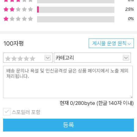
이에게 먹을거리를 내어 주고 묵묵히 바라보는 할머니의 눈길에
2.5%
서는 그간의 피로를 보듬고 대견스러워 하는 마음이 묻어난다.
0%
『엄마 도감』에서 엄마가 엄마를 찾아 위안과 휴식을 얻었듯, 『시
계탕』에서 엄마는 시계탕 할머니의 손길로 치유되고, 아이는 고
된 모험과 엄마의 변화로 인한 두려움으로부터 놓여난다. 세상의
100자평
게시물 운영 원칙
무게로부터, 시간의 압박으로부터 조바심 나는 순간, 우리 안의
카테고리
시계탕 안에 앉아 보는 건 어떨까. 녹슨 나사 몇 개는 잠시 빼 두
어도 괜찮다. 불안한 엄마와 시간에 쫓기는 아이. 둘 모두에게 이
완의 시간이 필요한 오늘. 시계탕에 들어가 몸을 푹 담그고 나사
몇 개를 풀어 보면 어떨까요. 엄마는 잠깐의 휴식을 통해 강박에
서 벗어날 에너지를 얻고, 아이는 엄마의 부재를 통해 스스로 성
현재
0
/280byte (한글 140자 이내)
장할 기회를 얻게 되길 바랍니다. - 작가의 기획 의도 중에서
스포일러 포함
등록