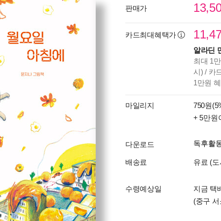
13,5
판매가
11,4
카드최대혜택가
알라딘 
최대 1만
시) / 
1만원 
마일리지
750원(5
+ 5만원
독후활
다운로드
배송료
유료 (도
수령예상일
지금 택배
(중구 서