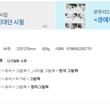
44쪽
225*270mm
420g
ISBN : 9788901282770
류
신간알림 신청
서
>
유아
>
그림책
>
_나라별 그림책
>
한국 그림책
서
>
유아
>
4~7세
>
그림책
서
>
유아
>
그림책
>
창작그림책