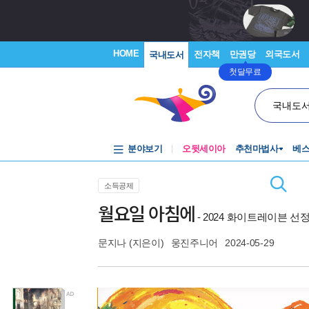
HOME
전자책
만권당
외국도서
국내도서
첫달무료
국내도
분야보기
오뒷세이아
추천마법사
베
소득공제
월요일 아침에
- 2024 화이트레이븐 선
문지나
(지은이)
웅진주니어
2024-05-29