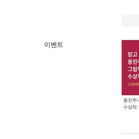
이벤트
웅진주니
수상작 