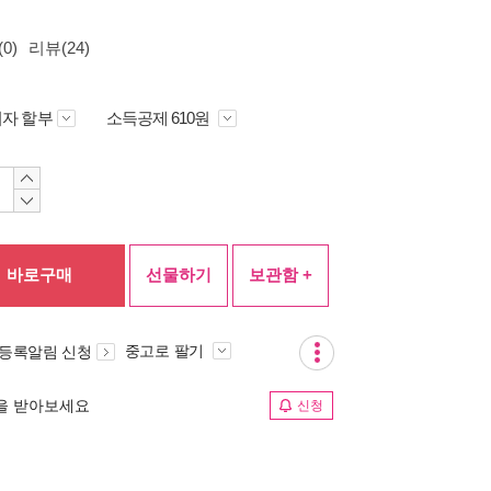
0)
리뷰(24)
자 할부
소득공제 610원
바로구매
선물하기
보관함 +
중고로 팔기
 등록알림 신청
림을 받아보세요
신청