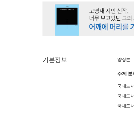
기본정보
양장본
주제 분
국내도
국내도
국내도