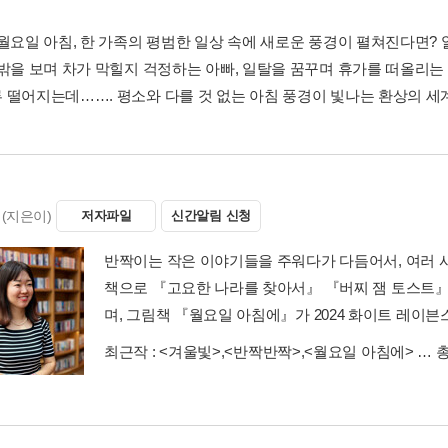
 월요일 아침, 한 가족의 평범한 일상 속에 새로운 풍경이 펼쳐진다면?
밖을 보며 차가 막힐지 걱정하는 아빠, 일탈을 꿈꾸며 휴가를 떠올리는 엄
 떨어지는데……. 평소와 다를 것 없는 아침 풍경이 빛나는 환상의 세
(지은이)
저자파일
신간알림 신청
반짝이는 작은 이야기들을 주워다가 다듬어서, 여러 사
책으로 『고요한 나라를 찾아서』 『버찌 잼 토스트
며, 그림책 『월요일 아침에』가 2024 화이트 레이
최근작 :
<겨울빛>
,
<반짝반짝>
,
<월요일 아침에>
… 총