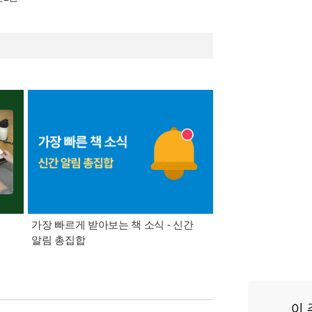
가장 빠르게 받아보는 책 소식 - 신간
경기컬처패스 1만원 
알림 총집합