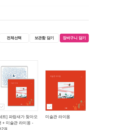
전체선택
보관함 담기
장바구니 담기
[세트] 파랑새가 찾아오
미술관 라이옹
면 + 미술관 라이옹 -
전2권