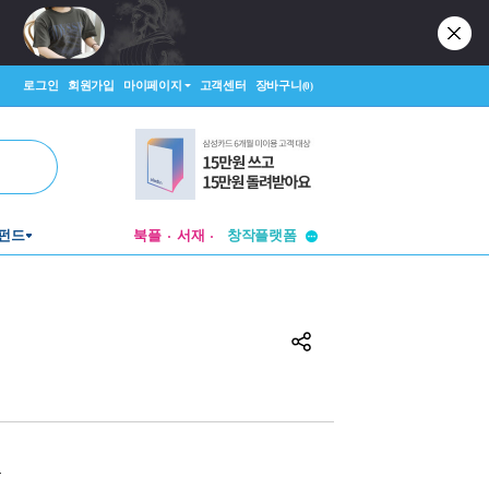
로그인
회원가입
마이페이지
고객센터
장바구니
(0)
투비컨티뉴드
창작플랫폼
펀드
북플
서재
투비컨티뉴드
원