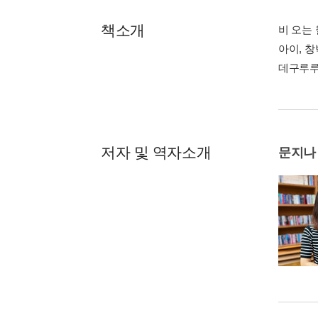
책소개
비 오는
아이, 창
데구루루
저자 및 역자소개
문지나