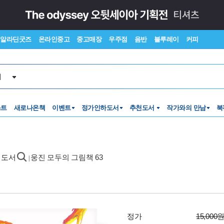
알라딘굿즈
온라인중고
중고매장
우주점
음반
블루레이
커피
서
스트
새로나온책
이벤트
정가인하도서
추천도서
작가와의 만남
북
정도서
웅진 모두의 그림책 63
|
정가
15,000