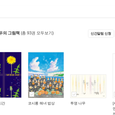
두의 그림책
(총 93권 모두보기)
신간알림 신청
시간
코시롱 해녀 밥상
투명 나무