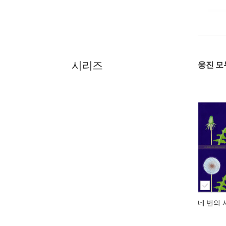
시리즈
웅진 모
네 번의 