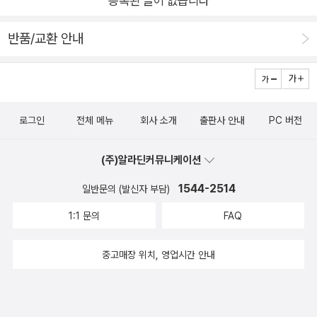
등록된 글이 없습니다
결박을 당하고, 슈퍼 케이크를 만든다며 설탕 대신 소금을 넣고,
은행 강도를 잡으려다 엉뚱하게 경찰관을 잡는.... 슈퍼히어로들
반품/교환 안내
을 실수는 참으로 다양하게 펼쳐지지만, 그들은 자신들의 실수를
감추려고 하거나 숨어서 시간을 벌 생각 대신 사람들의 관심을돌
리고 자신들이 저지른 실수에 대해 대처할 방법들을 생각해낸다.
어쩌면 그들의 대처법이 최선의 해결법이었는지 모른다.​우리는
로그인
전체 메뉴
회사 소개
출판사 안내
PC 버전
실수를 하고 나면 변명을 하고, 남탓을 하기도 한다. 그도 마땅치
않을 땐 실수가 들키지 않도록 숨길 방법을 찾는다.하지만 수퍼히
(주)알라딘커뮤니케이션
어로들은 자신들의 실수를 솔직하게 고백하고 사과를 했다.그리
1544-2514
일반문의 (발신자 부담)
곤 아무일도 없었다는 듯 다시 자신의 임무를 수행하기 위해 노력
1:1 문의
FAQ
한다.아무도 그래서 그들이 슈퍼히어로들인 것 같다.우리도 가끔
그렇다. 실수를 반복하며 더 나은 결과를 만들어낸다.실수에 대한
중고매장 위치, 영업시간 안내
현명한 대처법을 터득하는 것, 그것이 우리를 진정한 수퍼히어로
로 만드는 방법이 아닐까?