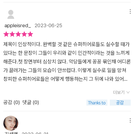
깨달음이 있었답니다 아이들이 좋아하는 슈퍼히어로의 모습을
살펴보며 어떤 능력을 가졌을지 이야기 나눠보기도 했어요각각
메뉴
의 캐릭터가 매력적이라, 한참을 이야기 나눈 것 같아요:)끈끄니
appleisred_
2023-06-25
키, 레이저맨이 멋있다는 형제들이었죠-​아이들의 눈에 최고로 멋
있어 보였던 슈퍼히어로들도 실수할 때가 있지요멋지게 나타나
제목이 인상적이다. 완벽할 것 같은 슈퍼히어로들도 실수할 때가
서 위험해처한 사람을 구해주고 싶고,되려 악당에게 당하는 모습
있다는 한 문장이 그들이 우리와 같이 인간적이라는 것을 느끼게
을 보여줄 수도 있어요그런 상황이 부끄러워서 절망에 빠져 체념
해준다.첫 장면부터 심상치 않다. 악당들에게 꽁꽁 묶인채 어디론
할 수도 있겠죠그러나 그들은 실수한 이유를 찾아내서 이런 실수
가 끌려가는 그들의 모습이 안쓰럽다. 이렇게 실수로 일을 망쳐
가 되풀이 되지 않도록 대처하는 최선의 방법을 찾아냅니다 넘어
창피한 슈퍼히어로들은 어떻게 행동하는지 그 뒤에 나와 있어서
져도 벌떡 일어서는 씩씩한 자세인 거죠!슈퍼히어로들이 실수하
아이와 재미있게 읽었다.일단 멈추고, 지금 최선의 방법이 무엇인
는 모습을 보며 웃기다며 꺄르르 웃던 아이들이지만, 그 모습 속
더보기
지 생각해보도록 꼬마 독자들에게 말한다. 타인의 기대에 못 미치
에서 자신들의 모습이 보였다고 해요 학교에서 또는 유치원에서
공감 (
0
)
댓글 (0)
는 수준을 보이거나 끝내 성공하지 못할 때 그들은 최고의 방법을
어처구니 없는 실수를 했던 적이 있는데, 친구들이 웃어서 부끄럽
선택한다. 이 최고의 방법이 궁금하다면 꼬마독자들에게 책임감
고 숨고 싶었다고 합니다친구 탓을 해서 싸워본 적도 있다고 해
에 대해 알려주는 이 책을 읽어보길 바란다.* 출판사로부터 책을
메뉴
서, 아이가 많은 경험을 했구나 싶었어요당시에는 창피함에 화가
지원받아 주관적으로 작성한 서평입니다.