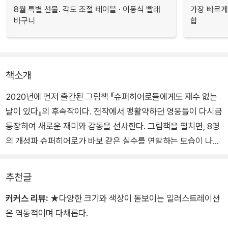
8월 특별 선물. 각도 조절 테이블 · 이동식 빨래
가장 빠르게
바구니
합
책소개
2020년에 먼저 출간된 그림책 『슈퍼히어로들에게도 재수 없는
날이 있다』의 후속작이다. 전작에서 맹활약하던 영웅들이 다시금
등장하여 새로운 재미와 감동을 선사한다. 그림책을 펼치면, 8명
의 개성파 슈퍼히어로가 바보 같은 실수를 연발하는 모습이 나타
난다.
추천글
사람들을 구해 주는 멋있는 슈퍼히어로들도 우리처럼 실수하는
커커스 리뷰:
★다양한 크기와 색상이 돋보이는 일러스트레이션
모습을 보며 깔깔 웃게 되면서도 마음 한구석에서는 안도감이 든
은 역동적이며 다채롭다.
다. 그렇다. 실수는 누구나 하는 것이다. 하지만 슈퍼히어로들은