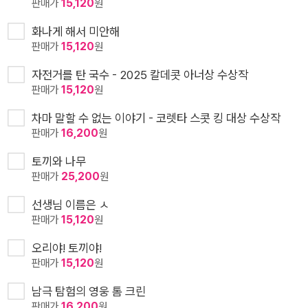
판매가
15,120
원
화나게 해서 미안해
판매가
15,120
원
자전거를 탄 국수 - 2025 칼데콧 아너상 수상작
판매가
15,120
원
차마 말할 수 없는 이야기 - 코렛타 스콧 킹 대상 수상작
판매가
16,200
원
토끼와 나무
판매가
25,200
원
선생님 이름은 ㅅ
판매가
15,120
원
오리야! 토끼야!
판매가
15,120
원
남극 탐험의 영웅 톰 크린
판매가
16,200
원