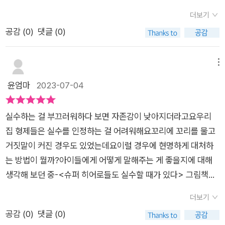
소리질러야, 악~~~👶 으악~~그들은 자기 실수를 고백하지.큰
줄도 알고사과도 할 줄 알아요.목소리마저 멋있을 것 같은우리의
더보기
실수로부터 무언가를 배우기도 해책임감! 바로 그것이 그들을 최
히어로들이우리 꼬맹이들에게 속삭입니다.​실수해도 괜찮다고요
공감 (
0
)
댓글 (0)
고로 만든단다아이에게 부모가 해주고 싶은 말들을 그대로 담은
~우리도 영웅이지만실수해~ 이렇게요 ㅎ​다 괜찮으니주저앉아
거 같았어요. 누구나 실수를 할 수 있지만 그 실수를 고백할 수 있
있지말고자신이 할 수 있는가장 멋진 방법으로실수를 만회해보
는 용기, 그 안에서의 깨달음. 가장 중요한 것은 책임감이죠. 아이
메뉴
자고요?!?​저도 히어로들따라~장남매에게 미안한 일 저지르면용
가 슈퍼 히어로도 실수 하는 것을 보면서 함께 깨달으면 좋겠어
윤엄마
2023-07-04
기내어 사과하고 용서를 구하려고요​엄마랑 영웅들처럼우리 아이
요. 실수해도 괜찮다는 것을요.🥰 소금 케이크 동굴이 어딨었지?
들도 씩씩하게 이젠 잘 하겠죠?!?모두 함께 힘내요!!!​​<출판사로
😀 영웅들이 케이크 만들 때 소금을 너무 많이 썼었잖아🥰 이 우
부터 책을 제공받았습니다>​
실수하는 걸 부끄러워하다 보면 자존감이 낮아지더라고요우리
주선도 있다😀 행성들을 뚫고 지나온 건가봐히어로들의 이야기
집 형제들은 실수를 인정하는 걸 어려워해요꼬리에 꼬리를 물고
는 아이들의 관심사죠. 히어로들이 들려주는 실수에 대한 이야기
거짓말이 커진 경우도 있었는데요이럴 경우에 현명하게 대처하
라 더 마음에 와닿을 거 같아요.^^[출판사로부터 도서 협찬을 받
는 방법이 뭘까?아이들에게 어떻게 말해주는 게 좋을지에 대해
았고 본인의 주관적인 견해에 의하여 작성함]
생각해 보던 중-<슈퍼 히어로들도 실수할 때가 있다> 그림책을
읽어보게 되었어요​사람들을 구해주는 멋진 영웅들, 슈퍼히어로
더보기
들도우리처럼 실수하는 모습이 보인다면 어떨까?이야기를 읽으
공감 (
0
)
댓글 (0)
며 꺄르르 웃었던 아이들이지만그 안에서 자연스럽게 터득한 큰