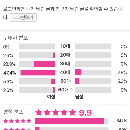
마음 한구석에서는 안도감이 든다. 그렇다! 실수는 누구나 하는
로그인하면 내가 남긴 글과 친구가 남긴 글을 확인할 수 있습니
것이다! 하지만 슈퍼히어로들은 단순히 실수로만 그치지 않는다.
다.
로그인하기
그들은 실수한 이유를 꼼꼼히 찾아내고 실수에 대처하는 최선의
방법을 찾아내어 실천한다. 책을 한 장 한 장 넘기는 동안 슈퍼히
구매자 분포
어로들의 실수연발 대행진을 구경하며, 독자들은 한없는 유쾌함
10대
0%
0%
과 더불어 자신의 실수를 스스로 인정하고 적극적으로 대처하는
20대
0%
법을 자연스레 터득하게 된다. ▶실수를 스스로 인정하고 제대로
2.6%
30대
대처할 줄 아는 사람이야말로 진정한 ‘슈퍼히어로’이다! 살다 보
0%
28.9%
면 우리는 종종 바보 같은 실수를 한다. 그럴 때마다 얼굴이 빨개
40대
7.9%
47.4%
지고, 손발이 덜덜 떨리고, 어디론가 숨어 버리고 싶어진다. 그림
50대
5.3%
5.3%
책 『슈퍼히어로들도 실수할 때가 있다』에 나오는 ‘비스티·찡·스래
60대
0%
2.6%
여성
남성
시·레이저맨·마니맨·태푸니·소리질러·끈끄니키’는 이 지구를 지키
는 멋진 영웅들이지만, 이들 역시 우리처럼 실수할 때가 있다. 이
9.9
평점 분포
들은 골동품 가게를 털려던 도둑들에게 오히려 결박당하고, 슈퍼
94.1%
케이크를 만들 때 설탕 대신 소금을 잔뜩 넣기도 하고, 은행 강도
5.9%