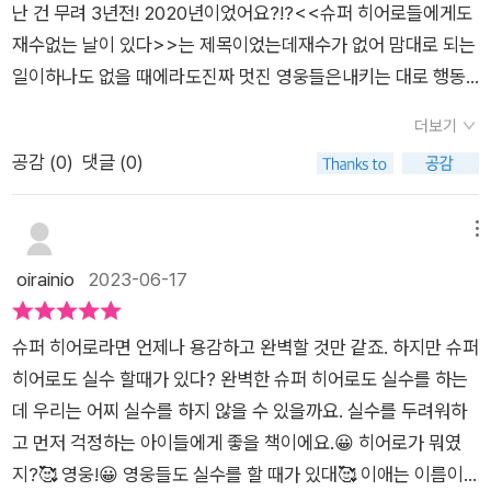
난 건 무려 3년전! 2020년이었어요?!?​<<슈퍼 히어로들에게도
더라고요. 이게 너무 중요한 내용인 것 같아요. 그들은 자신의 실
재수없는 날이 있다>>는 제목이었는데재수가 없어 맘대로 되는
수에 대해서 필요이상으로 낙심하고 좌절하지 않아요. 오히려 그
일이하나도 없을 때에라도진짜 멋진 영웅들은내키는 대로 행동
들은 그런 상황 속에서 최선의 방법을 선택하더라고요. 이게 너무
하고 싶은마음과 싸우고누구보다 멋지게세상을 구원할 거라는두
중요한 것 같아요. ​​우리가 책을 통해서 확인할 수 있듯이 아무리
더보기
근두근 메세지가 담긴 책이었어요?!?​이번 이야기는누구라도 실
뛰어난 존재도 완벽하지 않아요. 이 세상에 완벽한 존재는 존재하
공감 (
0
)
댓글 (0)
수할 수 있다! 에서출발해요~ ​우리의 <<슈퍼히어로들도실수할
지 않아요. 그들은 우리와 달리 자신들의 실수를 인정하고 실수로
때가 있다>> 가 제목이니까요​물론 우리의 영웅들이 실수하면스
부터 무언가 배우기 위해서 노력했어요. 뿐만 아니라 당시 가장
케일이 좀 남달라요?!?순식간에 범죄도시로 바뀔 수 있으니까
메뉴
최선의 방법을 선택해서 자신에게 맡겨진 역할을 끝까지 완수했
요?​실수라는 것이 발생하면영웅들도 똑같이 반응할 수 있어요~
oirainio
2023-06-17
어요. 이런 점에서 우리 역시 얼마든지 실수할 수 있어요. 뿐만 아
울거나, 공평하지 않아! 소리치거나 몸과 맘이 무겁게 가라앉는
니라 우리 역시 그 과정을 통해서 누군가에게 영웅과 같인 존재가
우리 아이들처럼요?​책에서 우리는 무수한 하지만~ 을 만나게 됩
될 수 있다는 사실을 잊지 말아야 해요.
슈퍼 히어로라면 언제나 용감하고 완벽할 것만 같죠. 하지만 슈퍼
니다.​실수를 했을 때 멈춰 서서지금 할 수 있는 최선의 방법을 찾
히어로도 실수 할때가 있다? 완벽한 슈퍼 히어로도 실수를 하는
을 수도 있지만슈퍼히어로들도, 우리도변명만 하거나, 남의 탓을
데 우리는 어찌 실수를 하지 않을 수 있을까요. 실수를 두려워하
하거나,숨기고 싶어질지도 모른다는 식으로요~저도 하지만~ 이
고 먼저 걱정하는 아이들에게 좋을 책이에요.😀 히어로가 뭐였
란 접속사를 또 사용하고 싶어져요?​실수해도 우리 영웅들은실수
지?🥰 영웅!😀 영웅들도 실수를 할 때가 있대🥰 이애는 이름이
로부터 무언가를 배우는멋쟁이들이에요!​“내가 잘못했어.”고백할