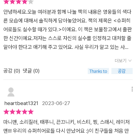
나 스스로에게 실망하여 숨어 버리고 싶은 마음이 들 수도 있습니
다. 8명의 개성파 슈퍼히어로가 바보 같은 실수를 연발하는 모습
다. 중요한 건 그런 마음이 들 수도 있지만, 슈퍼히어로들은 그러
안녕하세요.​오늘 여러분과 함께 나눌 책의 내용은 영웅들의 색다
이 재미있고 역동적인 그림체로 코믹하게 그려져 있어 보는 이
지 않을 것이라는 것이죠. 그들은 완벽하지 않을 수도 있다는 것
른 모습에 대해서 솔직하게 담아놓았어요. 책의 제목은 <슈퍼히
의 웃음을 유발합니다. 하지만 슈퍼히어로들은 실수를 감추고 변
을 인정하고, 실수를 고백하며 그 실수로부터 무언가를 배울 수
어로들도 실수할 때가 있다.>이에요. 이 책은 보물창고에서 출판
명하려 하지 않고, 자신이 실수를 한 이유를 꼼꼼히 찾아내고 실
있음을 알고 있으며, 끝까지 책임을 다합니다. 그들은 슈퍼히어로
한 신간이예요.저자는 스스로 자신의 실수를 인정하고 대처할 줄
수에 대처하는 최선의 방법을 찾아내어 실천합니다. 아이들이 슈
들이니까요. 완벽할 것만 같은 슈퍼히어로들도 실수를 합니다.
알아야 한다고 애기해 주고 있어요. 사실 우리가 알고 있는 사실
퍼히어로들이 실수를 대하는 이러한 마음가짐과 태도를 배우
독자들은 그들의 모습을 보며 누구나 실수를 할 수도 있다는 것을
을 자신의 삶에 적용하는 게 결코 쉽지 않은 것 같아요. 실수는 누
면 좋겠습니다. 사실 어른들 역시 배워야할 덕목이라는 생각이 들
더보기
받아들이게 되고, 스스로 실수를 인정하고 어떻게 하면 좋을지,
구나 할 수 있는 거잖아요. 여기에서 중요한 것은 자신의 실수를
어 아이와 함께 보면 좋을 그림책이라고 생각합니다. 슈퍼히어로
공감 (
0
)
댓글 (0)
최선의 방법을 찾게 될 것입니다. 지구를 위협하는 악당들과 맞서
성장의 발판으로 삼느냐 그렇지 못하느냐 인 것 같아요. 실제로
들의 좌충우돌 실수담을 재미있게 보며서 자신의 실수를 스스
싸우고, 초인적인 능력으로 사람들을 도와주는 슈퍼히어로가 될
다수 사람들이 자신의 실수에 대해서 너무 두려워한 나머지 피하
로 인정하고 원인을 분석해서 적극적으로 대처하는 법을 자연스
수는 없을지라도, 실수를 인정하고 최선의 방법을 찾으며 자신의
거나 실수한 후 일어나지 못한 체 그 자리에 그대로 주저앉아 있
메뉴
레 터득할 수 있는 그림책 <슈퍼히어로들도 실수할 때가 있다>
책임을 다하는 우리는 모두 누군가의 슈퍼히어로가 될 수 있습니
는 것 같아요.​그렇다면 영웅은 자신의 실수를 어떻게 극복하는 지
heartbeat1321
2023-06-27
를 추천드립니다. 위 리뷰는 컬처블룸을 통해 도서를 제공 받
다. 꿈오리 한줄평 : 실수를 통해 배우고 성장하는 우리 모두는
에 대해서 함께 나누어 볼깨요?​책을 보니까 다양한 영웅들이 등
아 읽고, 솔직하게 작성하였습니다. #슈퍼히어로들도실수할때가
누군가의 슈퍼히어로가 될 수 있다.
장해요. 놀랍게도 그들도 다른 사람의 기대와 사뭇 다른 모습을
있다, #보물창고, #셸리베커, #에다카반, #그림책, #컬쳐블룸, #
마니맨, 소리질러, 태푸니, 끈끄니키, 비스티, 찡, 스래시, 레이저
보여주더라고요. 때론 그들도 너무 어처구니 없는 실수를 저지르
컬쳐블룸리뷰단
맨!!! 우리의 슈퍼히어로들 다시 만났어요 :)​이 친구들을 처음 만
더라고요. 그런데 그들도 우리와 같이 실수하지만 다르게 반응하