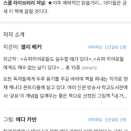
단순히 실수로만 그치지 않는다. 그들은 실수한 이유를 꼼꼼히 찾
스쿨 라이브러리 저널:
★아주 매력적인 읽을거리… 아이들은 금
아내고 실수에 대처하는 최선의 방법을 찾아내어 실천한다.
세 이 책에 끌릴 것이다.
책을 한 장 한 장 넘기는 동안 슈퍼히어로들의 실수연발 대행진을
저자 소개
구경하며, 독자들은 한없는 유쾌함과 더불어 자신의 실수를 스스
로 인정하고 적극적으로 대처하는 법을 자연스레 터득하게 된다.
지은이:
셸리 베커
저자파일
신간알림 신청
최근작 :
<슈퍼히어로들도 실수할 때가 있다>
,
<슈퍼 히어로들
에게도 재수 없는 날이 있다>
… 총 15종
(모두보기)
모든 독자들에게 두루 용기를 주길 바라며 책을 펴내는 작가로 현
재 캐나다 몬트리올에 살고 있다. 여러 신문·방송사·학교도서관에
서 ‘공유’의 개념을 일깨우는 좋은 책으로 선정된 그림책 『내 거
야! 내 거! 내 거!』를 비롯하여 캐나다 전역의 학생들이 선정한 최
우수 그림책에 주어지는 블루 스프루스 상 후보작 『슈퍼히어로들
그림:
에다 카반
저자파일
신간알림 신청
에게도 재수 없는 날이 있다』와 『슈퍼히어로들도 실수할 때가 있
다』 등을 펴냈다.