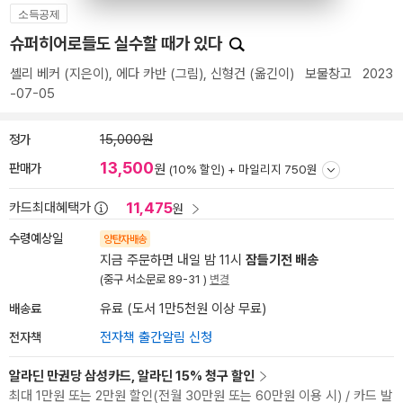
소득공제
슈퍼히어로들도 실수할 때가 있다
셸리 베커
(지은이),
에다 카반
(그림),
신형건
(옮긴이)
보물창고
2023
-07-05
정가
15,000원
13,500
판매가
원
(10% 할인) +
마일리지 750원
11,475
카드최대혜택가
원
수령예상일
양탄자배송
지금 주문하면 내일 밤 11시
잠들기전 배송
(중구 서소문로 89-31 )
변경
배송료
유료 (도서 1만5천원 이상 무료)
전자책
전자책 출간알림 신청
알라딘 만권당 삼성카드, 알라딘 15% 청구 할인
최대 1만원 또는 2만원 할인(전월 30만원 또는 60만원 이용 시) / 카드 발