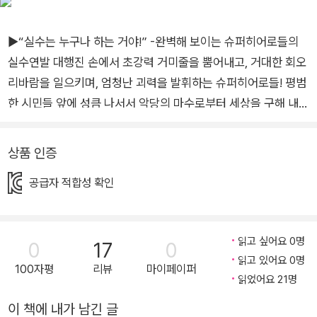
▶“실수는 누구나 하는 거야!” -완벽해 보이는 슈퍼히어로들의
실수연발 대행진 손에서 초강력 거미줄을 뿜어내고, 거대한 회오
리바람을 일으키며, 엄청난 괴력을 발휘하는 슈퍼히어로들! 평범
한 시민들 앞에 성큼 나서서 악당의 마수로부터 세상을 구해 내는
그들의 위대한 모습에 우리는 열광한다. 허구인 줄 뻔히 알면서도
슈퍼히어로들의 모습은 때때로 현실보다 더 실감나고 매력적으
상품 인증
로 다가온다. 하지만 그들도 매번 완벽할 수는 없다. 보물창고 <I
공급자 적합성 확인
LOVE 그림책> 컬렉션으로 새로 출간된 그림책 『슈퍼히어로들
도 실수할 때가 있다』는 2020년에 먼저 출간된 그림책 『슈퍼히
어로들에게도 재수 없는 날이 있다』의 후속작이다. 전작에서 맹
읽고 싶어요 0명
0
17
0
활약하던 영웅들이 다시금 등장하여 새로운 재미와 감동을 선사
읽고 있어요 0명
한다. 그림책을 펼치면, 8명의 개성파 슈퍼히어로가 바보 같은 실
100자평
리뷰
마이페이퍼
읽었어요 21명
수를 연발하는 모습이 나타난다. 사람들을 구해 주는 멋있는 슈퍼
이 책에 내가 남긴 글
히어로들도 우리처럼 실수하는 모습을 보며 깔깔 웃게 되면서도