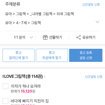
주제분류
신간알림 신청
유아
>
그림책
>
_나라별 그림책
>
외국 그림책
유아
>
4~7세
>
그림책
선물하기
공유하기
중고
중고
중고 등록
알라딘에 팔기
회원에게 팔기
알림 신청
I LOVE 그림책 (총 114권)
신간알림 신청
의자가 하나 모자라
판매가
15,120
원
바다에 빠지기 직전의 집