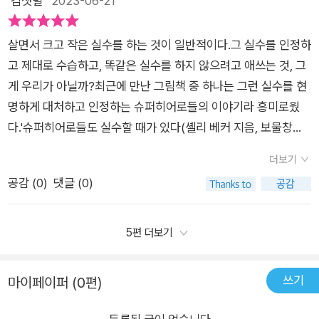
김샛별
2023-06-21
나기도 했고, 엄마가 보고 싶기도 했었다고 해요그러나 지금 와서
생각해 보니 자신의 실수인데 남 탓을 한 것도 잘못이었고, 실수
를 인정하고 다음에는 같은 실수를 하지 않아야겠다는 생각을 하
살면서 크고 작은 실수를 하는 것이 일반적이다.그 실수를 인정하
게 되었다고 합니다 ​유쾌한 창작 그림책 <슈퍼히어로들도 실수
고 제대로 수습하고, 똑같은 실수를 하지 않으려고 애쓰는 것, 그
할 때가 있다>를 통해, 실수할 경우 어떻게 대처해야 하는지에
게 우리가 아닐까?최근에 만난 그림책 중 하나는 그런 실수를 현
대해 생각하며 아이들의 생각과 마음이 한 뼘 더 성장하게 된 시
명하게 대처하고 인정하는 슈퍼히어로들의 이야기라 흥미로웠
간이 되었네요:)*출판사로부터 도서 협찬을 받았지만, 본인의 주
다.'슈퍼히어로들도 실수할 때가 있다(셸리 베커 지음, 보물창고
관적인 견해에 의하여 작성되었습니다
펴냄)'는 표지 가득 슈퍼히어로들이 등장한다. 우리가 알고 있던
더보기
히어로의 모습은 아니지만, 사소한 실수들이 연결된 우리의 모습
공감 (
0
)
댓글 (0)
을 닮아 친근한 모습이다.지구를 지키는 영웅 - 비스티, 찡, 스래
시, 레이저맨, 마니맨, 태푸니, 소리질러, 끈끄니키가 등장하는 이
야기는 영웅의 모습보다는 우리가 일상에서 저지르는실수들을
5편 더보기
같이 경험하는 모습으로 가득하다.우리가 실수를 저지르고 '아,
바보같이~'를 연발할 때와 매우 흡사한 모습으로.어딘가 숨고 싶
쓰기
마이페이퍼 (0편)
고, 얼굴이 빨개지고, 손이 달달 떨리는 경험으로 우리는 실수에
대한 면역을 키우는지도 모르겠다.골동품 가게에 든 도둑들에게