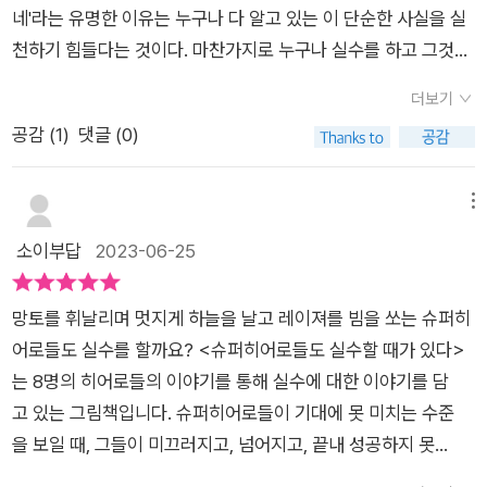
네'라는 유명한 이유는 누구나 다 알고 있는 이 단순한 사실을 실
천하기 힘들다는 것이다. 마찬가지로 누구나 실수를 하고 그것을
통해 성장하는 것이 당연하지만 실수를 두려워 아예 피하려 한다
더보기
거나 실수를 하고 다시는 일어서지 못한 채 주저앉는 경우도 왕왕
공감 (
1
)
댓글 (0)
있다. ​히어로에 관련된 동화 책 여럿 읽었다. 히어로를 부탁
해! (아빠 편 https://blog.naver.com/chihanjjang/2214272
83260)이웃집 히어로 가족의 비밀 (https://blog.naver.com/
메뉴
chihanjjang/222257167491)신나게 놀면서 슈퍼 히어로 (htt
소이부답
2023-06-25
ps://blog.naver.com/chihanjjang/221738942515)​​책 맨 앞
뒤에는 다양한 히어로들(마니맨, 소리질러, 태푸니, 끈끄니키, 비
망토를 휘날리며 멋지게 하늘을 날고 레이져를 빔을 쏘는 슈퍼히
스티, 찡, 스래시, 레이저맨)이 지구를 지키는 멋진 모습 뒤에 실
어로들도 실수를 할까요? <슈퍼히어로들도 실수할 때가 있다>
수 연발 하는 모습도 같이 보여준다. 과연 영웅들은 어떤 실수를
는 8명의 히어로들의 이야기를 통해 실수에 대한 이야기를 담
하고 또 어떻게 극복을 하는 것일까? 책을 통해 한 번 알아보자.​​​​​
고 있는 그림책입니다. 슈퍼히어로들이 기대에 못 미치는 수준
슈퍼히어로들이 기대에 못 미치는 수준을 보일 때, 그들이 미끄러
을 보일 때, 그들이 미끄러지고, 넘어지고, 끝내 성공하지 못
지고, 넘어지고, 끝내 성공하지 못할 때, 그들은 울거나, 도리질을
할 때... 그들은 울거나, 도리질을 치거나, 공정하지 않다고 주장