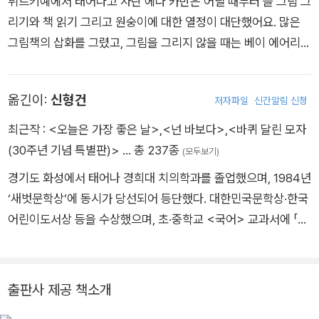
튀르키예에서 태어나고 자란 에다 카반은 어릴 때부터 늘 그림 그
리기와 책 읽기 그리고 원숭이에 대한 열정이 대단했어요. 많은
그림책의 삽화를 그렸고, 그림을 그리지 않을 때는 베이 에어리어
언덕배기에서 산악자전거를 타거나 암벽을 오르고 있을 거예요.
에다 카반은 남편과 함께 캘리포니아 오클랜드에서 살고 있으며,
옮긴이:
신형건
저자파일
신간알림 신청
홈페이지는 www.edakabanstudio.com, 페이스북은 Eda Ka
ban Studio, 트위터는 @petiteturk예요. 언제든지 놀러오세요!
최근작 :
<오늘은 가장 좋은 날>
,
<넌 바보다>
,
<바퀴 달린 모자
(30주년 기념 특별판)>
… 총 237종
(모두보기)
경기도 화성에서 태어나 경희대 치의학과를 졸업했으며, 1984년
‘새벗문학상’에 동시가 당선되어 등단했다. 대한민국문학상·한국
어린이도서상 등을 수상했으며, 초·중학교 <국어> 교과서에 「반
짝반짝」 「지구 들기」 「넌 바보다」 등 11편의 시가 실렸다. 지은 책
으로 동시집 『거인들이 사는 나라』 『나는 나는 1학년』, 옮긴 책으
로 『사랑해 사랑해 사랑해』 『친구를 모두 잃어버리는 방법』 『핫
출판사 제공 책소개
도그』 등이 있다.