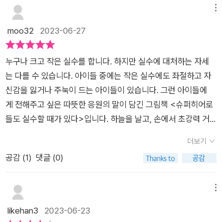
는 그림책으로 아이와 함께 보며 이야기 나누면 좋겠습니
짜 슈퍼히어로들은 그러지 않을 것이거든. 정말 그럴 마음이 없거
실수를 할 때가 있습니다. 슈퍼히어로들은 어떨까요? 완벽할 것
메뉴
다. 위 리뷰는 출판사에서 도서를 제공 받아 읽고, 솔직하게 작성
든!​​​​​대신에 그들은 완벽하긴 어렵다는 것을 잊지 않는다. 그리고
만 같은 그들도 실수를 할 때가 있습니다. 골동품을 훔쳐가는 도
moo32
2023-06-27
하였습니다. #보물창고, #슈퍼히어로들도실수할때가있다, #셸
실수했을 때 대응할 수 있는 최고의 방법을 선택한다. 그리고 그
둑들을 제압하는 것이 아닌 오히려 결박당하기도 하고, 설탕 대신
리베커, #에다카반, #실수, #그림책, #우아페서평단, #우아페, #
들은 자신의 힘을 진정한 영웅답게 사용한다. 자기가 망가뜨린 것
엄청난 소금을 넣어 슈퍼케이크를 만들기도 하고, 은행 강도 대신
서평
누구나 크고 작은 실수를 합니다. 하지만 실수에 대처하는 자세
을 고치고 사과도 한다. 그들은 자기 실수를 고백하고 큰 실수로
경찰을 사로잡기도 하고, 행성들을 뚫고 지나가기도 하고, 합창
는 다를 수 있습니다. 아이들 중에는 작은 실수에도 좌절하고 자
부터 무언가를 배우기도 한다. 책임감! 바로 그것이 그들을 최고
대회를 망치기도 하죠. 그때 그들은 어떻게 할까요? 말도 안 되는
신감을 잃거나 주눅이 드는 아이들이 있습니다. 그런 아이들에
로 만든다.​​얼굴이 빨개져도 괜찮아, 덜덜 떨려도 괜찮아, 자신의
구차한 변명을 하거나 남의 탓으로 돌리거나 절망에 빠지거나 아
게 전해주고 싶은 따뜻한 응원의 말이 담긴 그림책 <슈퍼히어로
실수를 너무너무 후회해도 괜찮아, 그대로 그들은 일어나서 또 하
무도 모르는 곳에 숨어 버리는 것은 아닐까요? 그들은 완벽하
들도 실수할 때가 있다>입니다. 하늘을 날고, 손에서 초강력 거
루를 시작할 것이다. 가장 멋진 방법으로 세상을 구해야 하기때문
긴 어렵다는 것을 잊지 않아.(중략)그들을 자기 실수를 고백하지.
미줄을 뿜어내고, 거대한 회오리바람을 일으키며, 엄청난 괴력
이다. 슈퍼 히어로들의 실수를 통해 성장하는 과정이 작은 실수를
큰 실수로부터 무언가를 배우기도 해.책임감! 바로 그것이 그들을
더보기
을 발휘하는 슈퍼히어로들은 악당으로부터 사람들을 구해내
애써 외면하고 실수를 실패라고 생각하기 쉬운 아이에게 좋은 동
최고로 만든단다!'슈퍼히어로들도 실수할 때가 있다' 중~ 우리
공감 (
1
)
댓글 (0)
는 영웅입니다. 이러한 초인들도 어처구니없는 실수를 할 수 있다
기 부여 및 방법을 대하는 것을 알려준 좋은 동화인 듯 하다. 어린
가 살아가는 세상에서 '이건 완벽해!'라고 말할 수 있는 것이 존재
니 평범한 우리가 저지르는 실수는 사소하고 지극히 당연한 일이
유아부터 초등학생까지 그리고 책을 읽어주는 부모까지 모두에
할까요? 그 어느 것도 완벽하다고 말할 수 있는 것은 없을 듯합니
라는 생각이 듭니다. 이 책에 등장하는 비스티, 찡, 스래시, 레이
메뉴
게 큰 울림을 주는 듯 하다. ​
다. 슈퍼히어로들도 마찬가지죠. 그들도 실수를 하면 부끄러움에
저맨, 마니맨, 태푸니, 소리질러, 끈끄니키는 이 지구를 지키는 멋
likehan3
2023-06-23
고개를 떨구거나 말도 안 되는 변병을 하거나 남의 탓으로 돌리거
진 영웅들이지만, 이들 역시 우리처럼 엉뚱한 실수를 저지릅니