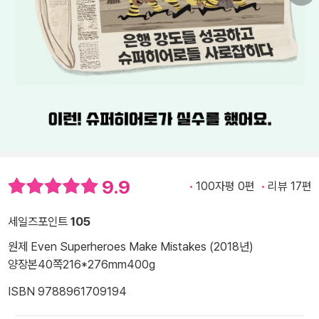
9.9
100자평 0편
리뷰 17편
세일즈포인트
105
원제 Even Superheroes Make Mistakes (2018년)
양장본
40쪽
216*276mm
400g
ISBN 9788961709194