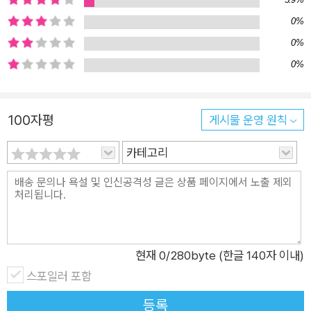
대신 애꿎은 경찰관을 사로잡기도 하고, 강연회에서 연설을 망치
자 슬쩍 레이저쇼로 사람들의 관심을 돌리기도 한다. 하지만 이들
0%
은 실수를 대처할 수 있는 현명한 방법을 생각해 낸다. 그들은 하
0%
던 일을 일단 멈추고 실수를 만회할 최선의 방법을 선택한다. 슈
0%
퍼히어로들이 실수를 받아들이지 못한다면 변명하거나, 남의 탓
으로 돌리거나, 애써 숨길 방법을 찾을지도 모른다. 하지만 그들
100자평
게시물 운영 원칙
은 실수에도 영웅답게 대처한다. 자기 실수를 고백하고 사과하며,
그 실수로부터 배울 점을 찾기도 한다. 그들도 실수를 하면 우리
카테고리
처럼 얼굴이 빨개지고, 덜덜 떨리며, 자신의 실수를 자책한다. 하
지만 툭툭 털고 일어나 새로운 임무를 수행한다. 그들은 바로 슈
퍼히어로이기 때문이다! 그림책 『슈퍼히어로들도 실수할 때가 있
다』는 실수할 때 현명하게 대처하는 방법을 그려 보이며, 실수를
두려워하는 어린 독자들에게 격려를 보낸다. 그 누구도 피할 수
현재
0
/280byte (한글 140자 이내)
없는 실수와 실패의 순간들을 지혜롭게 대처할 수 있다면, 우리도
스포일러 포함
‘슈퍼히어로’처럼 멋진 존재가 될 수 있을 것이다.
등록