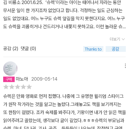
김 비룡소 2001.6.25. ‘슈렉’이라는 아이는 태어나서 자라는 동안
무서운 일이 한 가지조차 없었다고 합니다. 걱정하는 일도 근심하는
일도 없었대요. 어느 누구도 슈렉 앞길을 막지 못한다지요. 어느 누구
도 슈렉을 괴롭히거나 건드리거나 내쫓지 못하고요. 이런 놀라운 슈
렉인데 빈틈이 하나 있습니다. 바로 아이들입니다. 아이들은 슈렉을
더보기
보고도 멀쩡히 다가올 뿐 아니라, 슈렉한테 뽀뽀를 하고, 슈렉한테 꽃
공감 (
2
)
댓글 (0)
을 꺾어다 주고, 슈렉한테 노래를 불러 주고, 슈렉 곁에서 신나게 논대
요. 아아, 아이들이란 얼마나 티없는 숨결인가요. 티없는 숨결을 마주
할 적만큼은 슈렉이 꼼짝달싹 못합니다. 《슈렉!》은 바로 이런 슈렉을,
메뉴
‘티있는’ 숱한 이들은 두려워하고 꺼리고 무서워하고 싫어하고 미워
마노아
2009-05-14
하는 슈렉을, 그렇지만 ‘티없는’ 마음이 되어 마주하거나 바라보거나
함께하려고 할 적에는 개구지게 웃고 노래하고 춤출 줄 아는 슈렉을
슈렉은 만화 영화로 먼저 접했다. 나중에 그 유명한 윌리엄 스타이그
그립니다. 슈렉은 언제나 슈렉입니다. 슈렉은 다른 누구도 아닙니다.
가 원작 작가라는 것을 알고는 놀랐다.그래놓고도 책을 보기까지는
슈렉은 어떤 흉내도 내지 않습니다. 슈렉은 겉치레를 안 합니다. 슈렉
또 한참이 걸렸다. 조카 숙제를 봐주다가, 기왕이면 내가 안 읽은 책을
은 눈치를 안 봅니다. 슈렉은 알랑방귀를 뀔 일조차 없고, 스스럼없이
읽어주려고 골랐는데, 생각보다 글이 길었다.ㅎㅎㅎ슈렉의 부모님과
스스로 나아갈 길을 곧장 달려갑니다. ㅅㄴㄹ.#WilliamSteig #shre
슈렉, 마녀, 당나귀, 기사, 공주... 등등등이 나오는데, 작정하고 구연