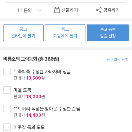
선물하기
공유하기
중고
중고
중고 등록
알라딘에 팔기
회원에게 팔기
알림 신청
비룡소의 그림동화 (총 366권)
신간알림 신청
뒤죽박죽 수상한 자바자바 정글
판매가
13,500
원
마을 도둑
판매가
18,000
원
끄트머리 식당을 찾아온 수상한 손님
판매가
14,400
원
이웃집 톰과 모모