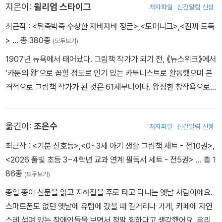
미있으니까 한 번 더 볼 수 있는 그런 권리 말이다. <슈렉!>은 그런 그
도록 해야겠다고 결정하고 슈렉을 뻥 차서 내보낸다. 슈렉은 마녀로
지은이:
윌리엄 스타이그
저자파일
신간알림 신청
림책이다. 슈렉은 착하지도 않고, 잘 생긴 것도 아니고, 마지막까지 훌
부터 자기보다 훨씬 더 못생긴 공주하고 결혼하게 될 거라는 기쁜 소
최근작 :
<뒤죽박죽 수상한 자바자바 정글>
,
<도미니크>
,
<진짜 도둑
륭한 왕자로 변하는 기적을 보여주지도 않는다. 이런 결말은 약간은
식(?)을 듣고 즐거워하며 공주가 사는 성을 찾아 떠난다. 자기가 메스
>
… 총 380종
(모두보기)
당혹스럽다. '영원히 무시무시하게 살았대'라는 마지막 문장은 분명히
껍고, 구역질 나고, 두렵게 보일 때마다 점점 신나하면서 말이다.
예상을 뒤엎는다. 그러나 왜 이런 결말에 당황스러워 해야 할까? 꼭
1907년 뉴욕에서 태어났다. 그림책 작가가 되기 전, 《뉴스위크》에서
착한 사람이 상을 받고, 훌륭한 일을 하면 그 대가로 반드시 잘 생긴
‘카툰의 왕’으로 꼽힐 정도로 인기 있는 카투니스트로 활동했으며 본
슈렉은 자신이 가진 당당함으로 못생기고 역겨운 것을 장점으로 바꾸
사람으로 변해야 할까? 그냥 '옛날 옛날에 슈렉이라는 그런 우스운 괴
격적으로 그림책 작가가 된 것은 61세부터이다. 왕성한 창작욕으로
어 내는 매력을 가진 괴물이다. 그가 가진 모든 단점에도 불구하고 이
물이 있었다더라'라는 결론도 좋지 않은가? 이 책에는 지은이의 재치
다수의 그림책을 내놓았고, 각종 아동 문학상을 휩쓸며 미국뿐 아니
괴물은 사랑스러운 데가 있다. 슈렉이 자기 자신을 사랑하고 있다는
와 유머가 묻어난다. 난관에 부딪힐 때마다 슈렉이 그 어려움을 해결
라 전 세계에서 가장 손꼽히는 그림책 작가로 사랑받고 있다. 『당나귀
것이 가장 큰 이유일 것이고, 다른 데에 한 눈 팔지 않고 자신의 특기
옮긴이:
조은수
저자파일
신간알림 신청
하는 방법은 정말 어이가 없을 정도이고, 슈렉과 공주가 만나 주고 받
실베스터와 요술 조약돌』, 『멋진 뼈다귀』로 미국도서관협회 주최 그
를 살려 나가는데 온 힘을 쏟고 있다는 것이 또 하나의 이유일 것이다.
는 시와 같은 대사는 두고 두고 생각이 날 때마다 웃음을 터뜨리지 않
해 가장 뛰어난 그림책 작가에게 주는 칼데콧상을 두 번이나 받았으
최근작 :
<기분 신호등>
,
<0~3세 아기 생활 그림책 세트 - 전10권>
,
을 수 없다. 그걸로 끝나버리는 이 그림책. 정말 멋지다! 아, 이렇게 흥
며, 『아벨의 섬』, 『치과의사 드소토 선생님』으로 뉴베리 명예상을 받
그림책에 대한 기존의 선입견을 한 순간에 뒤집어 버리는 이 책은 칼
<2026 풀빛 초등 3~4학년 교과 연계 필독서 세트 - 전5권>
… 총 1
분하는 데에는 이유가 있다. 이 그림책을 본 많은 사람들로부터 '도대
았다. 그 외 대표작으로 『녹슨 못이 된 솔로몬』, 『부루퉁한 스핑키』,
데콧상, 뉴베리상, 안데르센상을 수상했던 작가
윌리엄 스타이그
의
86종
(모두보기)
체 이런 그림책을 보고 아이들에게 무엇을 배우라는 거냐'는 질문을
『아모스와 보리스』, 『용감한 아이린』, 『엉망진창 섬』, 『어른들은 왜
작품이다. 우스꽝스러운 묘사에 어이없어 하다가도, 운율을 살린 시
종일 종이 신문을 읽고 지하철을 주로 타고 다니는 옛날 사람이에요.
심심치 않게 받기 때문이다. 그래서 꼭 한 번 말하고 싶다. 우리 아이
그래?』, 『하늘을 나는 마법 약』, 『장난감 형』, 『아빠와 피자놀이』 등
와 같은 대사를 외워보려 애쓰게 만드는 희한한 재주를 가진 책이고,
스마트폰도 없던 옛날에 유럽에 갔을 때 길거리나 가게, 카페에 자연
들도 그저 재미만으로 책을 즐길 권리가 있다는 것을 말이다. 한 권의
이 있으며, 애니메이션으로 제작되어 많은 사랑을 받은 『슈렉!』도 그
보는 사람을 끊임없이 웃고 놀라게 하는 재치와 익살로 가득한 책이
스레 섞여 있는 장애인들을 보면서 정말 힙하다고 생각했어요. 우리