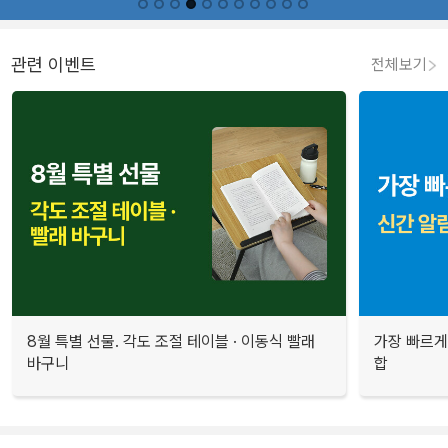
관련 이벤트
전체보기
8월 특별 선물. 각도 조절 테이블 · 이동식 빨래
가장 빠르게
바구니
합