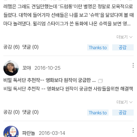
좋아하는 작가에요. 애들 아주 어릴 때 3세부터 보기 시작했어요. 그
레햄은 그래도 견딜만했는데 ‘드럼통’이란 별명은 정말로 모욕적으로
림이 따스하고 스토리도 철학적이라 초 저학년에도 자주 봤어요. ★
들렸다. 대학에 들어가자 선배들은 나를 보고 ‘슈렉’을 닮았다며 볼 때
★돼지책-집안일 안 하는 아이들과 아빠가 점점 돼지가 되어가고 집
마다 놀려댔다. 윌리엄 스타이그가 쓴 동화에 나온 슈렉을 보면 영화
안 사물도 돼지 모양이 늘어가는 게 재미있음★★터널-남매가 갈등
속 슈렉보다 훨씬 더 끔찍하게 생겼다. 거울에 비친 자신의 모습을 보
을 겪으며 성장하는 이야기★동물원내가 좋아하는 것★겁쟁이 빌리
더보기
고 깜짝 놀랄 정도이니까. 나는 내가 모든 못생긴 괴물 중에 가장 못생
우리 아빠가 최고야고릴라우리 엄마기분을 말해 봐 2. 존 버
공감 (
6
)
댓글 (0)
긴 그 괴물을 닮았다는 사실이 늘 납득되지 않았다. 고백하자면 거울
닝햄아이들의 심리를 잘 알고 해방감을 주는 이야기, 아이들의 상상
에 비친 나를 보며 오히려 이만하면 꽤 괜찮은 외모라 생각하는 쪽이
을 담은 이야기가 많아요.★★지각대장 존-아이가 학교 늦은 데 이유
다. 얼마 전엔 이런 일도 있었다. 칼럼을 연재하고 있는 어느 신문에
꼬야
2016-10-25
메뉴
를 대는데 선생님은 믿지 않아요. 아이들 심리를 잘 알고 해방감을 주
유치원에 아이를 데리러 갈 때마다 느끼는 뻘쭘함에 대해서 썼다. 엄
는 책이에요.★에드와르도 세상에서 가장 못된 아이검피 아저씨의 뱃
비밀 독서단 추천작-- 영화보다 원작이 궁금한 ...
마들이 아빠인 내게 말을 거는 경우가 거의 없고 나 역시 엄마들이 모
놀이야, 우리 기차에서 내려 ★마법침대내 친구 커트니★네가 만
비밀 독서단 추천작 -- 영화보다 원작이 궁금한 사람들을위한 해결책
인 자리에 끼어들기 어려운 탓이었다. 그래서 나처럼 엄마들 모임에
약 3. 토미 웅게러기발한 착상과 시니컬한 웃음이 넘치는
끼지 못하는 할머니 한 분과 함께 뻘쭘함을 이겨보고 싶다는 말로 글
더보기
그림으로 기성 사회가 가지고 있는 그릇된 가치관이나 선입견을 재미
을 마무리했다. 며칠 후 칼럼에 이런 댓글이 달렸다. “사진을 보니 왜
공감 (
0
)
댓글 (0)
있고 부드럽게 풍자하고 있어요. 신랄한 독설가인 모리스 샌닥까지도
아무도 말을 안 걸었는지 알겠네요.” “할머니가 무서웠을 것 같아요.”
웅게러의 그림을 일러 ‘언어와 예술의 강렬한 결합’이라는 찬사를 아
웃기면서 슬펐다. 아내에게 물었다. “여보, 내가 그렇게 못생겼어?”
끼지 않았다고. -알라딘소개저희 애들은 모이스 샌닥과 더불어 그다
파란놀
2016-03-14
메뉴
아내는 대답했다. “못 생긴 게 매력이야.” 물론 조금의 위로도 되지 않