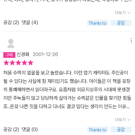
k
동화(?)를 해봤다. 조카가 까르르 웃는다. 으하핫, 괜찮았남????대
더보기
놓고 못 생겼다고 설정되어진 슈렉의 아빠 엄마와, 슈렉이다. 이런 아
공감 (
2
)
댓글 (4)
빠 엄마의 작품이니 당연히 슈렉의 못생김이 최고봉이다!엄마 아빠
품을 떠나 바깥 세상으로 나간 슈렉. 너무 못 생기고, 고약한 냄새에,
험상궂은 말까지 하는 슈렉을 모두가 피해버린다. 무슨 모세의 기적
메뉴
도 아니고, 길이 쫙 갈라진다.그리고 그 모습을 무척 뿌듯해 하는 슈
신경화
2001-12-26
렉. 당당해서 보기 좋다.ㅎㅎㅎ그런데, 아이들이 뛰놀고, 꽃향기가 난
무하는, 전형적인 동화같은 꿈을 꾸고 식은땀을 흘리는 슈렉.슈렉에
처음 슈렉의 얼굴을 보고 놀랐습니다. 이런 엽기 캐릭터도 주인공이
게 이렇게 아름답고 예쁜 꿈은 '악몽'이라는 거!그런 슈렉을 놀라게 만
될 수 있다는 사실에 참 재미있기도 했습니다. 아이들은 이 책을 굉장
드는 것도 있었다. 무시무시한 괴물이 온 사방을 둘러싸고 있으니.독
히 통쾌해하면서 읽더라구요. 요즘처럼 외모지상주의 시대에 못생겼
자는 바로 눈치 챈다. 아핫, 거울방이구나!슈렉도 금세 알아차린다. 그
지만 주눅들지 않고 당당하게 살아가는 슈렉같은 인물을 찾기란 힘들
리고 안심한다.자기 얼굴임을 아는 순간 오히려 만족해 버리는 슈렉.
죠..온갖 나쁜 짓을 다하고 다녀도 결코 밉다는 생각이 안드는 이유는
자신의 상상이나 기대보다 더 못 생겨서 즐거운 것일까???슈렉의 배
뭘까요? 아마도 자신을 사랑하는 슈렉의 모습 때문일것 같아요. 자신
필 되어줄 못생긴 공주님 등장이다.애니메이션에서의 슈렉과 피오나
더보기
의 단점을 오히려 당당하게 드러냄으로서 장점으로 만든 슈렉은 정말
공주는 귀엽다 못해 정말 아름다운 비쥬얼이었구나!이 못난이 공주와
공감 (
2
)
댓글 (0)
대단한 괴물임에 틀림없습니다. 더욱 황당한 것은 마지막에 공주의
초록 도깨비가 서로의 얼굴을 보며 못생김의 미학을 찬양하는데, 둘