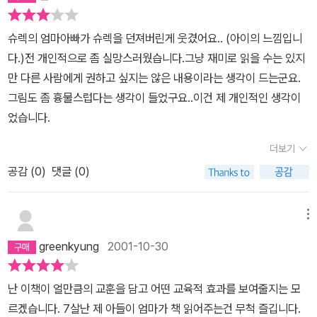
고 둘의 결혼식에 주례를 서고 있는 악어까지. 혐오의 대상으로 밀쳐
내는 것들이 여기에서는 그다지 혐오스럽지 않다.우리의 눈에 추악한
슈렉의 엄마아빠가 슈렉을 던져버린게 웃겼어요.. (아이의 느낌입니
모습을 하고 있는 슈렉과 못생긴 공주가 서로 애정의 눈빛과 대화를
다.)전 개인적으로 좀 실망스러웠습니다.그냥 재미로 읽을 수는 있지
나누는 장면은, 마음 속 어두운 동굴에 살고있는 근질근질한 무엇을
만 다른 사람에게 권하고 싶지는 않은 내용이라는 생각이 드는군요.
빛이 있는 곳으로 나오라고 은근히 부르고 있는 것 같다. 시처럼 노래
그림도 좀 흉물스럽다는 생각이 들었구요..이건 제 개인적인 생각이
처럼, 둘은 마냥 행복하다. '너무나 못생겼기에' 둘은 서로 사랑한다.
었습니다.
그 표현도 코를 덥썩 물거나 귀를 꽉 깨무는 것이다.꽃들이 예쁘게 피
어있고 새들이 노래하며 날아다니는 동산에서 귀여운 얼굴의 아이들
더보기
이 빙글빙글 춤추며 노니는 장면이 있다. 슈렉이 잠시 정신을 잃고 잠
공감 (
0
)
댓글 (0)
이 든 동안 꾼 악몽의 장면이다. 아이들은 자꾸만 슈렉을 껴안고 뽀뽀
를 하려고 한다. 잠에서 깬 슈렉이 하는 말. '나쁜 꿈을 꾼 것뿐이야.
메뉴
......아주 끔찍한 꿈이었어!' 이는 어른들의 고정된 생각을 다소 바꾸
어 줄 수 있는 장면이자 작가의 위트가 유쾌하게 반짝이는 부분이었
greenkyung
2001-10-30
다. 슈렉이 나가는 길 양옆으로 비스듬히 몸을 눕혀 길을 내주는 나무
와 꽃들은 또 어떤지... 시적이면서도 거침없이 내뱉은 '아름답지 못
난 이책이 얼만큼의 교훈을 담고 어떤 교육적 효과를 보여줄지는 모
한'(?) 단어들로 씌여진 글과 생략할 건 생략하고 윤곽을 살려 '못생
르겠습니다. 7살난 제 아들이 엄마가 책 읽어주는건 무척 즐깁니다.