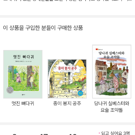
그림책이 전해 주는 산뜻한 휴식! 이 것만으로도 <슈렉>의 가치는 충
의 작품이다. 2003년 96세의 일기로 세상을 떠났다.
다. 한 마디로 어린 아이에서부터 어른들까지 모두에게 한 번씩 보여
나라는 장애인의 죽음과 싸움 덕분에 설치된 지하철 엘리베이터에서
분하다.
- 이예린 (2001-07-03)
주고 싶은 그림책.
도 장애인을 보기 어려워요. 그동안 어린이 책에 글과 그림을 써 왔는
데요. 처음 쓰 는 청소년 책입니다. 지은 책으로 《뇌토 피아》 《소피의
이 상품을 구입한 분들이 구매한 상품
사라진 수학 시간》 《톨스 토이의 아홉 가지 단점》 들이 있습니다.
멋진 뼈다귀
종이 봉지 공주
당나귀 실베스터와
요술 조약돌
읽고 싶어요 3명