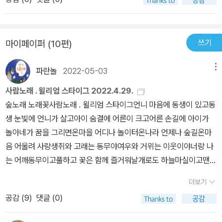
쓰기
마이페이퍼 (10편)
파란놀
2022-05-03
메뉴
사람노래 . 윌리엄 스타이그 2022.4.29.
숲노래 노래꽃사람노래 . 윌리엄 스타이그언니 마음에 동생이 있고동
생 눈빛에 언니가 살고아이 숨결에 어른이 크고어른 손길에 아이가
놀아네가 꿈을 그리면온마을 어디나 놀이터온나라 언제나 숲길온마
음 어울려 사랑생쥐와 고래는 동무야여우와 거위는 이웃이야너랑 나
는 어깨동무이고풀하고 꽃은 함께 즐거워날개로도 하늘마실이고맨몸
으로도 구름길이지겉으로는 그만 봐속으로 노래를 읊으렴1907년에
더보기
태어나 젊은날부터 예순 살을 넘도록, 그림꽃(만화·카툰)을 펼치던 윌
공감 (
9
)
댓글 (0)
리엄 스타이그 님입니다. 예순 살을 훌쩍 넘고서야 비로소 그림하고
글을 손수 짓고 엮어서 《당나귀 실베스터와 요술 조약돌》이며 《아벨