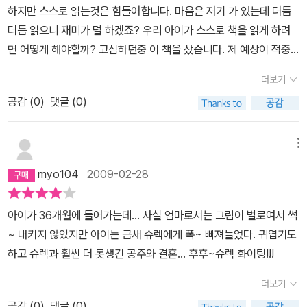
기게'(!) 그린 그림들이 작가의 기지를 엿볼 수 있게 한다. 싫은 사람
하지만 스스로 읽는것은 힘들어합니다. 마음은 저기 가 있는데 더듬
에게 실컷 욕을 해댄 것 처럼, 슈렉이 하는 말과 행동은 통쾌하기 그지
더듬 읽으니 재미가 덜 하겠죠? 우리 아이가 스스로 책을 읽게 하려
없다. 그래서 보고나면 즐겁다.
면 어떻게 해야할까? 고심하던중 이 책을 샀습니다. 제 예상이 적중
했습니다. 한번만 읽어주고 밀쳐 놓았더니 매일 밤마다 이 책만 꺼냅
더보기
니다. 엄마 지금 좀 바빠서 조금 있다가 읽어줄께하면 기다리지 않고
공감 (
0
)
댓글 (0)
혼자서 몇번이고 읽으면서 너무 재미 있어합니다. 선남 선녀가 주인
공으로 나와 행복하게 잘 살게되었다는 명작동화의 상식적 틀을 깨고
못생기고도 주인공이 될 수 있다는 것이 엄마인 제 마음에 쏙 듭니다.
메뉴
우리 아이에게 또다른 세상을 알려 줄 수 있는 책인것 같아서요. 세상
myo104
2009-02-28
모두이가 잘났든 못났든 다 귀한존재라는걸 우리 아이도 이책에서 느
꼈으리라 생각하니 제 마음이 즐겁습니다.
아이가 36개월에 들어가는데... 사실 엄마로서는 그림이 별로여서 썩
~ 내키지 않았지만 아이는 금새 슈렉에게 폭~ 빠져들었다. 귀엽기도
하고 슈렉과 훨씬 더 못생긴 공주와 결혼... 후후~슈렉 화이팅!!!
더보기
공감 (
0
)
댓글 (0)