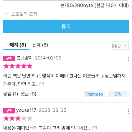
현재
0
/280byte (한글 140자 이내)
스포일러 포함
등록
구매자 (8)
전체 (8)
봄고양이
2014-02-09
메뉴
이런 책은 단연 최고. 명작이 이래야 한다는 어른들의 고정관념까지
깨준다. 단연 최고.
공감 (
1
)
댓글 (0)
youse117
2008-09-05
메뉴
내용은 재미있는데 그림이 그리 맘에 안드네요,,