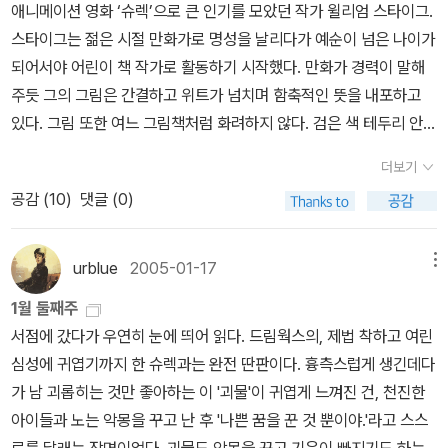
딩 200권 그 책의 맨 뒷장 이미지이기도 하고, <커다란 나무>는 대
애니메이션 영화 ‘슈렉’으로 큰 인기를 모았던 작가 윌리엄 스타이그.
담하고 예술적인 그림이 인상적이었어요. 뜨는 그림책 작가.편에 나
스타이그는 젊은 시절 만화가로 명성을 날리다가 예순이 넘은 나이가
왔던걸로 기억. <끝없는 나무>의 클로드 퐁티를 좋아합니다. <나무>
되어서야 어린이 책 작가로 활동하기 시작했다. 만화가 경력이 말해
의 옐라 마리 역시 유명하지요.<빨간 풍선의 모험>의 작가에요. 저는
주듯 그의 그림은 간결하고 위트가 넘치며 함축적인 뜻을 내포하고
나무책을 좋아합니다. 위의 나무책 말고 다른 나무책 있으면 제보 부
있다. 그림 또한 여느 그림책처럼 화려하지 않다. 검은 색 테두리 안에
탁드려용-클로드 퐁티클로드 퐁티의 그림을 좋아해요. 대담하고, 화
맑은 수채화로 엷게 색칠한 후 테두리 안에 고스란히 넣어 액자화 하
더보기
려하고, 판타스틱하지요. 볼드한 색감도 매력적.클로드 부종친숙한
는 것이 그의 그림의 특징. 스타이그의 책에는 기존의 고정관념을 무
공감 (
10
)
댓글 (0)
그림. 클로드 부종.내가 가지고 있는건 <아름다운 책>, <파란 의자>,
너뜨린 구성이 대부분이다. 생쥐, 고래, 당나귀뿐 아니라 뼈다귀까지
<이웃사촌> 정도인가. 무튼,한 권씩 모아서 전권을소장하겠어. 라고
이야기의 주인공이 된다. 스타이그의 그림책을 만나는 아이들은 강한
생각하는 작가.이 작가의 책은 화려하거나 예쁜 그림, 그런건 아닌데,
호기심의 나라에 빠지게 되는 신선하고 충격적인 스토리가 펼쳐진다.
urblue
2005-01-17
메뉴
내용이 좀 골때리는... 크크 기기묘묘한 이야기에 훅 빨려들다가 마지
하지만 독특한 구성에 반해 윌리엄 스타이그의 책 속에는 가족사랑,
1월 둘째주
막 반전에서 으하하 웃음이 터져버리고 마는. 그러나 동시에 심오하
우정, 양보 등의 보편적인 주제가 담겨있다. ▣ 작가의 삶윌리엄 스타
서점에 갔다가 우연히 눈에 띄어 읽다. 드림웍스의, 제법 착하고 여린
다고 생각되는. 그런 작가.브라이언 와일드 스미스그림책 보는 맛을
이그는 1907년 11월 뉴욕의 브루클린에서 태어났다. 스타이그의 가
심성에 귀엽기까지 한 슈렉과는 완전 딴판이다. 흉측스럽게 생긴데다
느끼게 해주는 화려한 일러스트레이션엄청나게 화려하고, 화사한 색
족은 모두 음악이나 미술을 하는 예술가 집안이었고, 이런 분위기 속
가 남 괴롭히는 것만 좋아하는 이 '괴물'이 귀엽게 느껴진 건, 천진한
감과 그림이 이치의 트레이드마크. 동물 그림, 서커스 그림이 많다.윌
에서 스타이그도 자연스럽게 예술을 접했다. 빈센트반 고흐, 피카소
아이들과 노는 악몽을 꾸고 난 후 '나쁜 꿈을 꾼 것 뿐이야.'라고 스스
리엄 스타이그브라이언 와일드스미스하면 윌리엄 스타이그가 떠오르
그림 등을 특별히 좋아한 스타이그는 그의 형 어원으로부터 회화수업