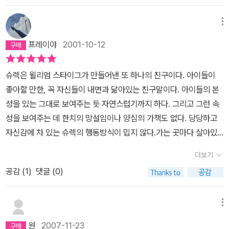
모습이죠.. 둘이 처음에 만날때 읊조리는 시를 들어보면 안 웃고는 도
이 절대 물러섬이 없다. 50보 100보다. 어쨌든, 그러니까 더 찰떡 궁
저히 견딜수 없을 정도입니다. '오, 소름끼치는 그대, 푸른 입술과 붉
메뉴
합이다. 끝내 결혼에 골인하는 두 사람.동화 속에서는 예쁜 공주님과
은 눈동자, 시뻘건 다래끼, 나를 사로잡네. 이밖에도 많고 많지만 나도
멋진 왕자님이 늘 주인공이었으니, 이런 주인공이 나오는 것도 즐겁
프레이야
2001-10-12
알고 당신도 알지. 내가 사랑하는 까닭은 바로-당신은 너무나 못생겼
고 재밌다. 그러고 보면 윌리엄 스타이그의 책들 중에는 이렇게 비주
기에!' 이번에는 공주가 말합니다. 그대의 코는 털로 복슬복슬. 오. 더
류 중의 비주류적인 이야기가 곧잘 있었다는 생각이 든다. 엉망진창
슈렉은 윌리엄 스타이그가 만들어낸 또 하나의 친구이다. 아이들이
이상 주저하지 말아요. 당신의 모습은 너무나 소름끼쳐요. 우리 결혼
섬이 바로 그 주인공!1907년에 태어나서 2003년에 돌아가셨다. 거
좋아할 만한, 꼭 자신들이 내면과 닮아있는 친구말이다. 아이들의 본
해요.마지막 장면에서 악어의 주례로 슈렉과 공주는 결혼을 합니다.
의 100세 가까이 사셨구나.어린이들에게 기꺼이 친구가 되어준 그의
성을 있는 그대로 보여주는 듯 자연스럽기까지 하다. 그리고 그런 속
정말 궁금한 것은 근엄한 표정으로 안경을 쓴 악어는 무슨 말을 했는
작품들은 100년을 더 이어갈 테지. 아름다운 흔적이다.
성을 보여주는 데 한치의 망설임이나 양심의 가책도 없다. 당당하고
지입니다. 우리 아이는 그 이후에 어떻게 될것 같으냐고 물으니 결혼
자신감에 차 있는 슈렉의 행동방식이 밉지 않다.가는 곳마다 살아있
해서 아이들을 많이 낳았을 것 같대요. 꿈속에서 슈렉을 안고 뽀뽀하
는 모든 것이라면 슈렉을 피해 달아나지만, 슈렉은 외로움을 느끼지
려는 아이들이 아마 슈렉의 자녀로 태어났을 것 같다면서 무척 재미
더보기
않는다. 오히려 재미있어 하는 짖궂음이 마치 세살 아이같다. 슈렉은
있어 하는 아이의 모습을 보고 이런 책도 아이들한테는 필요하다는
공감 (
1
)
댓글 (0)
오직 자신의 짝인 세상에서 가장 못생긴 공주만을 찾으러 거침없이
생각을 했습니다. 간만에 읽는 아주 재미있는 책이었습니다.
나아간다. 자신이 바라는 것만 향해 돌진한다.<슈렉!>에는 못생긴 것
들이 많이 등장한다. '더 못생기고, 더 지저분하고, 더 짖궂은' 초록색
메뉴
괴물 슈렉을 비롯하여 마녀, 터무니없이 큰 용, 뱀, 못생긴 공주 그리
원
2007-11-23