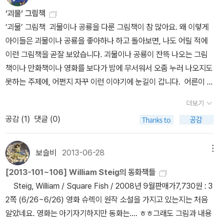
지 좋아하지 않는 작가에요. 크릭터만 잘 봤어요. ★크릭터-보아뱀과
았다.나는 외모패권주의와는 거리가 먼 뚱뚱하고 못생긴 사람이다.
‘괴물’ 그림책
가족의 우정을 담은 책제랄다와 거인세 강도 납작이가 된 스탠리
그래서 나도 이번에 청와대로 들어간 분들의 면면을 보며 외모패권주
‘괴물’ 그림책 괴물이나 공룡을 다룬 그림책이 참 많아요. 왜 이렇게
4. 레이먼드 브릭스★눈사람 아저씨 곰작은 사람산타할아버
의라 했다. 대통령과 신임 수석 비서관들이 하나같이 순백색 와이셔
아이들은 괴물이나 공룡을 좋아하나 하고 돌아보면, 나도 어릴 적에
지바람이 불 때에 5. 모리스 샌닥서양에서 독보적 작가인
츠 차림으로 커피 산책을 하고 있는 사진을 보자 나도 모르게 든 생각
이런 그림책을 곧잘 보았습니다. 괴물이나 공룡이 잔뜩 나오는 그림
데 저희 애들은 단 2권만 즐겨 봤어요. 괴물들이 사는 나라는 아들이
이었다. 물론 새 정부가 외모로 인사를 했을 리 만무하다. 오히려 성공
책이나 만화책이나 영화를 보다가 밤에 무서워서 오줌 누러 나오지도
한동안 즐겨봤어요.★괴물들이 사는 나라깊은 밤 부엌에서
한 누군가를 향해 외모패권주의라 부르며 보잘것없는 내 처지를 못생
못하는 주제에, 어쩐지 자꾸 이런 이야기에 눈길이 갑니다. 어른이 된
6. 윌리엄 스타이그★★치과의사 드소토 선생님★엉망진창
긴 외모 탓인 양 돌리려 했다는 것이 솔직한 고백일 것이다.실체가 없
오늘 곰곰이 생각해 봅니다. 흔한 말로 ‘괴물’이라고 해도, 눈을 감고
섬슈렉 7. 로버트 맥클로스키잔잔한 그림체가 좋아요.★아
더보기
다는 점에서 외모패권주의란 말은 하나의 농담에 불과하다. 하지만
바라보면 얼굴이나 겉모습이 아닌 마음을 만날 수 있어요. 괴물이나
기오리들한테 길을 비켜주세요기적의 시간 8. 레오 리오니
공감 (
1
)
댓글 (0)
이 농담 속에 진실 한 자락이 있다면 어떤 사람이건, 지역이건, 사건이
공룡으로 드러나는 목숨은 겉모습 아닌 속마음으로 마주할 적에는 그
★프레드릭★파랑이와 노랑이 9-11은 24개월 이상 3-5세경에 많
건 겉으로 보이는 ‘외모’만을 마치 전부인 양 대하는 경우가 너무도 많
저 우리 이웃이요 동무입니다. 우리가 누군가를 괴물이라고 느낀다
이 본 작가에요. 9. 마르쿠스 피스터★무지개 물고기 시리
다는 점일 것이다. 외모 때문에 고통받는 사람이 없는 사회였다면, 즉
면, 내 눈에 괴물만 보이기 때문입니다. 내 마음속에 괴물만 가득하기
즈 10. 히도 반 헤네흐텐 ★★우리엄마 어디 있어요?하양이
보슬비
2013-06-28
메뉴
세상을 피상적으로만 이해하지 않는 사회였다면 외모패권주의 같은
때문이지요. 바로 내가 스스로 괴물이라는 넋이 되었기에, 다른 괴물
는 친구가 많아요 11. 하야시 아키코★★달님 안녕 시리
[2013-101~106] William Steig의 동화책들
농담이 공감을 얻기 힘들 것이다. 가난 때문에, 학력 때문에, 지역 때
을 찾거나 느낀다고 할까요. 또는 내가 괴물이나 공룡처럼 되고 싶다
즈 12. 나카가와 리에코말이 필요 없는 구리와 구라 시리즈★
Steig, William / Square Fish / 2008년 9월판매가7,730원 : 3
문에, 외모 때문에 우리는 얼마나 많은 사람에게 상처주고, 또 상처를
는 생각에 괴물 그림책이나 공룡 그림책을 찾는 셈이요, 괴물 그림책
★구리와 구라의 빵 만들기 13. 나카야 미와딸이 무지 좋아하
2쪽 (6/26~6/26) 영화 슈렉이 원작 소설을 가지고 있는지는 처음
받는가. 그래서 외모패권주의, 영남패권주의, 친박패권주의, 강남패
이나 공룡 그림책으로 마음을 달래기도 합니다. 덩치가 크다거나 생
는 작가에요. 아기자기하고 소박한 이야기, 귀여운 그림체가 딱 여아
알았네요. 영화는 아기자기하지만 동화는.... ㅎㅎ그래도 그림과 내용
권주의 등 온갖 종류의 패권주의에 실체가 있는가를 따지기보다 그런
김새가 무시무시하다고 해서 괴물이나 공룡이라고 느끼지 않습니다.