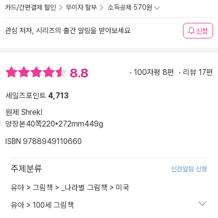
카드/간편결제 할인
무이자 할부
소득공제 570원
관심 저자, 시리즈의 출간 알림을 받아보세요
신청
8.8
100자평 8편
리뷰 17편
세일즈포인트
4,713
원제 Shrek!
양장본
40쪽
220*272mm
449g
ISBN 9788949110660
주제분류
신간알림 신청
유아
>
그림책
>
_나라별 그림책
>
미국
유아
>
100세 그림책