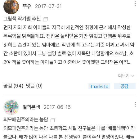
의 섬》이며 《생쥐와 고래》를 선보였습니다. 할아버지가 되어서야 그
뚜유
2017-07-31
메뉴
림책·어린글꽃을 여민 손길은 늘 껍데기(겉·치레)가 아닌 속(마음·알
그림책 작가별 추천
맹이·고갱이)을 바라보자는 눈빛이고, 어린이부터 어른에 이르기까지
먼저 저와 저희 아이들의 지극히 개인적인 취향에 근거해서 작성한
한결같이 푸른사랑으로 노래하는 하루일 적에 스스로 반짝이면서 아
목록임을 밝혀둘게요. 전집은 물려받은 거만 읽혔고 단행본 위주로
름답게 이 별을 가꾼다는 이야기입니다. 누구나 마음으로 마주하며
읽히는 습관이 있는 엄마에요. 작년에 책 고르는 기준 어쩌고 써서 약
동글동글하기에 동무요, 저마다 생각으로 꿈을 그리기에 사랑길을 즐
간 소란이 있어서 그냥 설명 별로 없이 제목만 나열할게요.초4남, 초
거우면서 씩씩하게 걸어간다는 삶을 부드러우면서 따뜻하게 펼쳤어
2여 책을 좋아하는 아이들이고 이중에서 좋아했던 그림책은 아직도
요. 싸움꾼 우두머리(대통령)를 상냥하게 나무라면서, 아흔 살에도 슬
처분하지 않고 봐요. ^^책 많이 읽히라는 데 어떤 기준으로 책을 골라
기로운 어른 붓끝을 이 땅에 드리웠습니다.ㅅㄴㄹ※ 글쓴이숲노래(최
더보기
야 하는지 막막할 때 마쓰이 다다시가 쓴 <어린이와 그림책>을 먼저
종규) : 우리말꽃(국어사전)을 쓰고 “말꽃 짓는 책숲”을 꾸리는 사람.
공감 (
94
)
댓글 (0)
읽어보시고 그림책을 고르는 법을 알아가면 좋아요. -칼데
《쉬운 말이 평화》, 《곁말》, 《곁책》, 《새로 쓰는 비슷한말 꾸러미 사
콧, 뉴베리 등 유명 수상작을 찾아봐도 좋은데 상 받은 책이라고 우리
전》, 《새로 쓰는 겹말 꾸러미 사전》, 《새로 쓰는 우리말 꾸러미 사
애들이 다 좋아하지는 않더라고요. 유명 작가들 책 중 인터넷 서점 판
철학본색
2017-06-16
메뉴
전》, 《책숲마실》, 《우리말 수수께끼 동시》, 《우리말 동시 사전》, 《우
매량 순으로 몇 권 보다가 아이랑 작가 취향이 맞으면 더 사줘도 좋고
리말 글쓰기 사전》, 《이오덕 마음 읽기》, 《시골에서 살림 짓는 즐거
외모패권주의라는 농담
요. 아무리 어려도 아이도 좋아하는 작가가 생기고요 나중엔 그림체
움》, 《마을에서 살려낸 우리말》, 《읽는 우리말 사전 1·2·3》 들을 썼
외모패권주의라는 농담 초등학교 시절 친구들은 나를 ‘베둘레햄’이라
만 봐도 알더라고요. 1. 앤서니 브라운어린이들도 어른도 모두
다. blog.naver.com/hbooklove
불렀다. 배가 많이 나온 나를 본 선생님이 붙여주신 별명이었다. 베둘