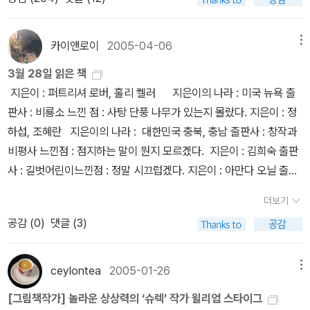
16. 이와이 도시오아들, 딸 모두 좋아했던 책이요. 장난감 없
방출. 그러니깐, 아래의 책들은 믿을만해요. 라고 생각해요. 언젠가 아
관심법인 것인지 알기 어렵다. 지혜자이자, 나의 유일한 구루라고 할
느낄는지 모르겠는데, 이 그림책에 나오는 괴물이나 공룡이 ‘어떤 마
이 어린시절을 보냈다는 작가는 엄청난 상상력을 보여줍니다. 각기
래의 그림책들을 모두 포토리뷰로 올리는 것이소박한 목표라면 목표.
수 있는 나와 같이 사는 여자가 내게 늘 하는 말이 있다. '웃자고 하는
음씨’인가를 살핀다면 이야기가 사뭇 달라져요. 우리 어른들은 아이
다른 동물들이 살고 있는 100층짜리 건물의 10층씩을 오르며 1에서
고양이 그림책왜 아니겠는가, 고양이 그림책. 좋아합니다. <달을 먹
카이앤로이
2005-04-06
메뉴
말에 죽자고 덤비고, 농담에 욱하는 사람과는 상종하는게 아니다'라
를 어떤 마음씨로 바라보는가요? 우리 어버이들은 아이를 어떤 마음
100까지 쉽게 익힐 수 있는 그림책. 그림이 아기자기하고 동물들 생
은 아기 고양이>는 특히 애정하는 책이다. 분명 고양이를 키우는 것
고. 나도 상종하고 싶지 않았는데, 청와대 인사를 보며 외모패권주의
3월 28일 읽은 책
결로 마주하는가요? 괴물 그림책에서 괴물이 참말 괴물인지 아닌지
태에 맞는 다양한 행동을 보여주어 아이들이 좋아해요. 학교 가져가
임에 틀림없는 작가, 캐빈 행크스가 그리는 아기 고양이의 '달 따러가
라 생각했던 나도 한 마디 안 할 수 없어서 쓴 글이다. 그런데 쓰다보
지은이 : 퍼트리셔 로버, 홀리 켈러 지은이의 나라 : 미국 뉴욕 출
곰곰이 되돌아봅니다. 2016.3.14.달.ㅅㄴㄹ(최종규/숲노래 - 어린이
서 너덜너덜해짐 ㅜ.ㅠ★★100층짜리 집★★바다 100층짜리 집★
는 모험'은 흑백으로 그려져 있음에도 역동적이고, 고즈넉한 달밤 분
니 하나 마나 한 이야기가 되었는데, 그동안 내 별명의 역사가 궁금한
판사 : 비룡소 느낀 점 : 사탕 단풍 나무가 있는지 몰랐다. 지은이 : 정
문학 비평)
★지하 100층짜리 집★어디가 이상해 17. 요시타케 신스
위기까지. 미술관 주제도 좋아하는데, <우리 삼촌앤디 워홀의 고양이
분이 만의 하나라도 계시다면 읽어보신다면 꽤나 즐거우실 것 같다.
하섭, 조혜란 지은이의 나라 : 대한민국 충북, 충남 출판사 : 창작과
케 ★이유가 있어요.★이게 정말 천국일까?★이게 정말 사과일
들>은 실제로 앤디 워홀의 조카가 그린 앤디 워홀과 고양이 이야기이
외모패권주의라는 농담에 대해 마치 농담하듯이 쓰고 싶었을 뿐이다.
비평사 느낀점 : 점지하는 말이 뭔지 모르겠다. 지은이 : 김희숙 출판
까? 18. 백희나구름빵★★장수탕 선녀님 19. 최
다.Art +그림책<세상에서 가장 유명한 미술관>은 정말 사랑스러운
사 : 길벗어린이느낀점 : 정말 시끄럽겠다. 지은이 : 아만다 오닐 출판
숙희★모르는 척 공주★괜찮아★나도나도누구 그림자일까
책이다. 사람들이 돌아간 빈 미술관에서 벌어지는 개판(?) 막스 뒤코
사 : 다섯수레느낀점 : 뱀은 공기 냄새를 알아내려고 혀를 날름거리는
20. 고대영지원이와 병관이 시리즈로 유명해요. 아이들 생활에
스의 <잃어버린 천사를 찾아서>와 <비밀의 방 볼뤼빌리스>는 미술
더보기
지 알았다. 지은이 : 토니 로스지은이의 나라 : 영국출판사 : 베틀북느
밀착되는 사건을 많이 다루어요.★집 안 치우기★지하철을 타고서싸
과 건축등의 주제를 화려한 일러스트와 큼직한 판형으로 표현하고 있
공감 (
0
)
댓글 (3)
낀점 : 학교 가기 싫다니 정말 바보같다. 지은이 : 윌리엄 스타이그 지
워도 돼요? 21. 아이노 하부카이엔낯선 핀란드 작가인데 발상
다.나무 그림책이미지 크기가 참 제각각인데 ^^a <나무는 좋다>는
은이의 나라 : 미국 뉴욕 출판사 : 비룡소 느낀점 : 헉! 모습이 소름끼
이 독특하고 아이들이 좋아하는 말썽을 자주 피워서 아들이 좋아했어
작고, <나무>는 아주 작고, <커다란 나무>는 아주 커요. <끝없는 나
치다. 지은이 : 존 버닝햄 지은이의 나라 : 영국 출판사 : 시공주니
ceylontea
2005-01-26
메뉴
요. 타투와 파투 시리즈★★타투와 파투 : 기상천외한 기계들
무>는 큰 편. <나무는 좋다>와 <커다란 나무>는 네버앤딩 200권
어 느낀점 : 없다(내용이 너무 짧아서) 지은이 : 존 버닝햄 지은이의
소개하는 그 책에서 보고 골랐는데, <나무는 좋다>의 그림이 네버앤
[그림책작가] 놀라운 상상력의 ‘슈렉’ 작가 윌리엄 스타이그
나라 : 영국 출판사 : 비룡소 느낀점 : 주문이 이상하다.