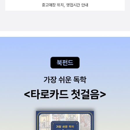
회했다. 다음 주에 볼걸. 이제 조금 남았으니 오늘 끝낼 수 있을 것 같
그림을 좋아하는데, 특히 집그림이 탁월. <여행 그림책> 시리즈도 좋
중고매장 위치, 영업시간 안내
기는 하다. 다만, 다음 권들은 한권씩 따로따로, 간격을 좀 두고서 읽
고, <이솝 이야기>도 좋고, <동그란 지구의 하루>도 좋다. 헥헥높은
을 생각이다.
곳에 올라가면 (얼마전 설때 제주올레 오름 올라갔을 적에) 안노 미쓰
마사의 그림 같군. 뭐 이런 생각 한다는 ^^어떤 일본여행기에선가 안
노 미쓰마사 미술관 본 적 있는데, 가보고 싶은 곳. 유리 슐레비츠유리
슐레비츠. 아, 이 작가 책도 다 좋다. 주제들도 내가 좋아하는 주제
'비', '잠', '밤', '월요일' '새벽'뭐 이렇고, 파르스름한 색감도 일품. 정적
이고, 명상하는 듯한 기분에 빠져들 수 있는 그림을 그려내는 작가존
버닝햄존 버닝햄은 워낙 유명한 작가. 내가 좋아하는건 셜리 시리즈
<셜리야, 목욕은 이제 그만!>과 <셜리야, 물가에 가지 마!> 현실과
상상이 교차되는 이야기 전개가 환상적이다. 검피 아저씨 시리즈에서
는 마지막 장면이 좋다. 모두 옹기종기 모이는이와사키 치히로말이
필요없는 유명한 작가. 그 중에서도 프로메테우스 출판사에서 나온
이 아트북 시리즈는 정말 아트!리스베트 츠베르거리스베트 츠베르거,
리츠베트 츠베르거, 리쓰베트 츠베르거, .. 아무튼. 이 작가의 책도 외
국사이트에서 먼저 알게 되었다. 글이 많은 책들이긴 하지만, 환상적