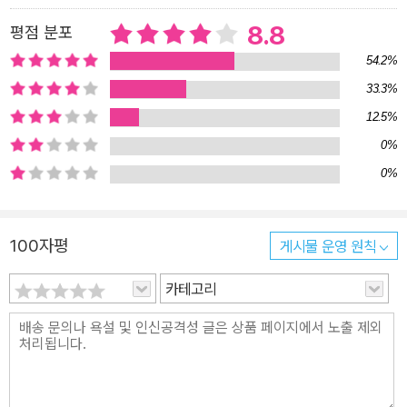
8.8
평점 분포
54.2%
33.3%
12.5%
0%
0%
100자평
게시물 운영 원칙
카테고리