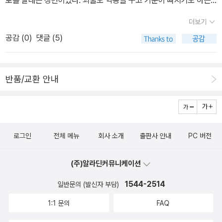
로를 달래는 장면이었다. 괴물도 악몽을 꾸고 기운이 빠지기도 하는
는데, 브라이언 와일드스미스가예술적인 화사함이라면,윌리엄 스타
을 받아 카툰 작가로 활약했다. 1930년 미국의 경제 공항기에 접어들
구나. 세상에서 가장 못생긴 공주와 결혼해서 행복하게 산다니, 뭐 슈
이크는 좀 지저분한 ^^; 화사함? 이랄까? 내용도 좀 못됐다. (좋아요,
자 어려워진 가정을 부양을 위해 만화연재, 광고 그림 등을 시작하게
더보기
렉의 삶도 나쁜 것은 아니다. 잘 생겼건 못생겼건, 심성이 곱든 나쁘든
이런거.) 내가 좋아하는 작품은 왜 아니겠는가. <엉망진창 섬>과 <어
되었다. 만화가로 명성을 얻은 스타이그는 예순이 넘은 나이에 손주
공감 (
0
)
댓글 (5)
누구나 자기의 행복을 누릴 권리는 있으니까. 신자유주의의 배경과
른들은 왜 그래> 토미 웅게러심플하고, 강렬한 그림체, 색감. 그림
를 위해 쓰기 시작한 유아 그림책 ‘명성을 얻기 시작했고 이 작품으로
형성 과정, 전개에 대한 개괄서. 한마디로 '교과서' 타입의 책. 신자유
보다 내용이 더 끌린다. 특히 주인공들. 강도라던가, 박쥐라던가, 달사
칼데콧 상을 수상하기도 했다. 또한 1977년에는 멋진 뼈다귀로 다시
주의에 관한 다른 책들을 읽기 전에 기본 정보 습득이라는 측면에서
람, 얼기설기 곰인형 등등올리버 제퍼스올리버 제퍼스의 책을 오랫동
한번 칼데콧 상 수상의 영예를 안았다. 출처 : 베베하우스
반품/교환 안내
훌륭하다만, 좀 지루해서 읽는데 다소 시간이 걸린다. 마지막 장에서
안 가지고 싶었는데, 번역되어 나와있는거 보고 완전 억울해하며, 당
저자 스스로 신자유주의에 대한 다양한 저항을 다루지 못한 것과 '대
장 구비. 했는데, <다시 만난 내 친구>는 품절이라 못 샀어. ㅡㅜ 애니
안'을 고민하지 못한 점을 아쉬워하고 있듯이, 읽으면서 내내 그 점이
메이션으로도 나와 있고, 작가도 훈남. (꼭 여자일 것 같은데,남자 작
궁금했다. 국가의 통제력을 벗어나는 초국적 자본이 신자유주의를 이
가)그림이 디게 귀엽다. 이야기도 귀엽고.헬메 하이네많은 작품을 본
로그인
전체 메뉴
회사 소개
출판사 안내
PC 버전
끌어간다면, 그에 대한 대안을 어떻게, 어디서 찾아야하는걸까. 아무
건 아니고, <신비한 밤 여행>, <친구가 필요하니>, <슈퍼 토끼> 이
래도 다른 책들을, 좀 더, 읽어야겠다. 1편을 무지 재밌게 읽어서,
중에서 <신비한 밤 여행>을 좋아한다. 근데, 그림체가 다 달라 ^^; 내
(주)알라딘커뮤니케이션
2,3편을 주말 동안 다 읽어버리려고 했다. 토요일에 2편 역시 재미있
가 읽어 본 이 치의 책들은 애들이 보기엔 좀 심오한 것이 아닌가 싶
게 봤다. 2편에 접어들면, 이제 우주 여행만이 아니라 시간 여행까지
다. 심오심오 <신비한 밤여행>의 그림은 수채느낌인데, 이 밤여행이
1544-2514
일반문의 (발신자 부담)
하게 된다. 이 히치하이커들을 따라 다니며 신나게 웃기도 하지만 무
악몽같다. 무서워하는 이미지가 많았지만, 뭐랄까, 무서워하며 보게
1:1 문의
FAQ
지 머리가 아파지기도 한다. 일요일에 3편을 절반 쯤 읽고나서야 후
되는 환상적이고 공포스러운 그림들.안노 미쓰마사 안노 미쓰마사의