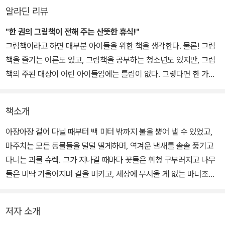
알라딘 리뷰
"한 권의 그림책이 전해 주는 산뜻한 휴식!"
그림책이라고 하면 대부분 아이들을 위한 책을 생각한다. 물론! 그림
책을 즐기는 어른도 있고, 그림책을 공부하는 청소년도 있지만, 그림
책의 주된 대상이 어린 아이들임에는 틀림이 없다. 그렇다면 한 가지
궁금증이 생긴다. 과연 어떤 그림책이 '좋은 그림책'일까? 여기에 관
해서는 이미 수십 종류의 책과 이론이 있다. 그 소중한 논의들은 요약
책소개
될 수도 없거니와 요약해서도 안 될 것이다. 하지만 한 가지만은 다시
한 번 생각해 보았으면 한다. 왜 많은 경우에 어른들은 어린이들이
아장아장 걸어 다닐 때부터 백 미터 밖까지 불을 뿜어 낼 수 있었고,
(그림)책을 통해 '무엇을 배워야 한다'라고 생각할까? 너무나 바쁜 하
마주치는 모든 동물들을 덜덜 떨게하며, 역겨운 냄새를 솔솔 풍기고
루, 산더미 같이 쌓인 일… 많은 사람들이 일상탈피의 한 방법으로 한
다니는 괴물 슈렉. 그가 지나갈 때마다 꽃들은 휘청 구부러지고 나무
가로운 책 읽기를 시도한다. 그런데 아이들은? 우리 아이들도 그저
들은 비딱 기울어지며 길을 비키고, 세상에 무서울 게 없는 마녀조차
한 번 재미로 책을 즐길 권리가 있지 않은가? 보고나서 그저 '우하
얼어버리고 만다.
하'하고 웃을 수 있는 권리, '이 책을 읽고 나니 어떤 생각이 드니', '그
저자 소개
래, ~처럼 착하게 행동해야지'라는 이야기에 시달리지 않고 그냥 재
어느 날 슈렉의 엄마 아빠는 슈렉이 세상에 나가 제 몫의 나쁜 짓을 하