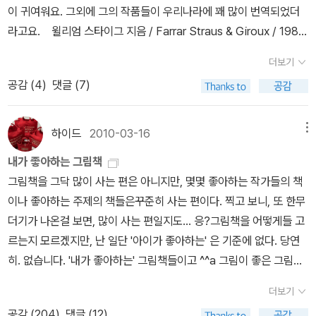
들 취향이에요.★★누에콩 시리즈★까만크레파스와 요술기차★도
이 귀여워요. 그외에 그의 작품들이 우리나라에 꽤 많이 번역되었더
말에 담겨 있을 어떤 진실을 살피는 노력이 보다 값진 것이다. 외모패
덩치가 작거나 생김새가 귀여워도 괴물 짓이나 공룡 놀음을 할 수 있
토리 마을의 시리즈 14. 시마다 유카딸이 3살부터 사랑했던
라고요. 윌리엄 스타이그 지음 / Farrar Straus & Giroux / 1988
권주의는 농담이지만, 외모로 받은 상처는 농담일 수 없는 진실이기
어요. 겉모습 때문에 괴물이나 공룡이 되지 않아요. 속마음 때문에 괴
책들이에요. 2학년이 되어서도 봐요. 딸 친구들도 좋아하는 책이에
년 3월 판매가6,750원 : 32쪽 (6/26~6/26) 엄마를 돕고 싶었던
때문이다. (17.6.13)얼마 전 동아일보에서 박정자 선생이 '외모패권주
물이나 공룡이 되지요. 다시 말하자면, 우리 어른이나 어버이가 아이
요. 표정이 아기자기 귀엽고 행동이 엉뚱해요. 전 하도 읽어서 외울 지
더보기
용감한 아이. 마지막에는 절로 미소가 생기게 하네요. Steig, Willia
의'에 대해서 쓴 글을 읽었다.(http://news.donga.com/3/all/201
들 앞에서 괴물 짓이나 공룡 짓을 일삼기 때문에 아이들은 괴물 그림
경이에요.★★바무와 게로 시리즈바무와 게로 오늘은 시장가는 날바
공감 (
4
)
댓글 (7)
m 지음 / Square Fish / 2010년 4월 판매가4,500원 : 28쪽 (6/2
70519/84435070/1) 텔렘수도원 잔상이라는 제목의 글이었는데,
책이나 공룡 그림책에 사로잡힐 수 있습니다. 괴물인 어른하고 함께
무와 게로의 일요일 15. 미야니시 다쓰야 초4인 아
6~6/26) 은혜를 원수로 갚다가는 큰코 다칩니다. Steig, William
대통령 취임 첫 날 하얀와이셔츠를 입고 양복 재킷을 한 팔에 걸친 후
살아야 하니까, 공룡인 어버이하고 같이 지내야 하니까, 아이들도 괴
들이 한 5년 전에는 애정했던 시리즈에요.고 녀석 맛있겠다 시리즈로
/ Turtleback Books / 1999년 10월 판매가22,650원 : 32쪽 (6/
커피 한 잔을 들고 대통령과 선임 비서관들이 청와대 산책을 하는 것
하이드
2010-03-16
메뉴
물이나 공룡 노릇을 해야 할 테지요. 아이들이 마음껏 뛰놀 수 없는
너무 유명하죠. 공룡 좋아하던 4-5세에 거의 외우다시피 열심히 읽
27~6/27) 말도 하고 마술도 할줄하는 뼈다귀와 친구하세요.... ㅎㅎ
이 연출된 것인데다, 자유로워 보이지만 자유를 강요하는 일종의 전
문명사회를 돌아보아야지 싶습니다. 골목이나 학교 앞에서도 자동차
은 시리즈에요. 아무래도 앞의 4권을 무지 좋아했어요. 널 만나서 다
내가 좋아하는 그림책
토토였다면 빨고 물고 뜯고 했을텐데... ^^;; Steig, William / Squa
체주의라는 것이었다. 외모패권주의 하나에서 사회주의적 획일성을
는 거침없이 달리기만 해요. 도시에서 사는 아이들은 학원을 으레 여
행이야 하고요 한두 권 사보고 좋아하면 더 사는 게 좋아요. ★★고
그림책을 그닥 많이 사는 편은 아니지만, 몇몇 좋아하는 작가들의 책
re Fish / 2011년 1월 판매가7,140원 : 32쪽 (6/28~6/28) 아이의
끄집어내는 글을 보고 아연실색했다. 한 마디만 가져오면, 박정자 선
러 군데를 다녀야 해요. 중학교 문턱에 이르면 놀이란 가뭇없이 사라
녀석 맛있겠다.★나는 티라노사우르스다★넌 정말 멋져★널 영원히
이나 좋아하는 주제의 책들은꾸준히 사는 편이다. 찍고 보니, 또 한무
섬세한 마음을 이해하기 좋은 책 Steig, William / Farrar Straus
생은 '사회주의는 사회적 약자 또는 소수자 배려를 최고의 가치로 내
지고 오직 입시지옥으로 내달려야 해요. 아이들은 이 모든 사회 얼거
사랑할거란다나에게도 사랑을 주세요나는 당신을 사랑하고 있어요.
더기가 나온걸 보면, 많이 사는 편일지도... 응?그림책을 어떻게들 고
& Giroux / 1986년 5월 판매가7,140원 : 32쪽 (6/28~6/28) 서
세우지만 실은 건강하고 잘생긴 좋은 집안 출신만을 국민으로 인정하
리를 온마음과 온몸으로 느껴요. 그러니, 아이들이 마음을 달래려고
나를 닮은 당신이 좋아요★널 만나서 다행이야모두 다 사랑해나는 당
르는지 모르겠지만, 난 일단 '아이가 좋아하는' 은 기준에 없다. 당연
로가 사랑하지만 어떻게 표현할지 몰랐던 부부가 남편이 강아지가 되
는 냉혹한 체제로 타락했다. 북한 체제가 그것을 적나라하게 보여주
괴물이나 공룡을 찾을 수밖에 없구나 싶기도 합니다. 윌리엄 스타이
신을 믿어요고마워, 사랑해영원히 함께 해요 공룡과 다른 시리즈. 돼
히. 없습니다. '내가 좋아하는' 그림책들이고 ^^a 그림이 좋은 그림책
면서 벌이는 소동. 위의 6가지 이야기가 한권에~~
고 있다. 평양에는 장애인이 들어올 수 없고, 모든 지배층은 당성이 좋
그 님은 《엉망진창 섬》이나 《슈렉》 같은 그림책을 그렸어요. 두 그림
지하고 늑대들이 나오는데 상상력이 기발해 좋아해요.★★찬성★★
이 좋다. 아래는 소장하고 있는 그림책들. 그림책 고르기 어려워요-
은 집안 출신이어야 하며, 최고지도자는 백두혈통만이 될 수 있기 때
더보기
책을 보면 괴물이나 공룡이 잔뜩 나옵니다. 그렇지만 이 그림책에 나
우와 신기한 사탕이다★신기한 씨앗가게말하면 힘이 세지는 말
미리보기와 포토리뷰로 고르고 골라 사고, 사서 보고 밸로인 책들은
문이다'. 외모패권에서 이런 걸 끌어낼 수 있는 것은 문해력인 것인지,
공감 (
204
)
댓글 (12)
오는 괴물이나 공룡은 그리 안 무섭다고 느낍니다. 저만 안 무섭다고