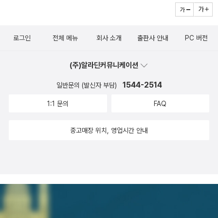
있게 볼 것 같아 골라보았다. 이 책에는 공룡이 아닌 우주인이 등장한
다.외모가 대상을 판단하는 기준이 되어서는 안된다는 것을 일깨워
주는 작품이 되지 않을까..--------------------------------------
로그인
전체 메뉴
회사 소개
출판사 안내
PC 버전
-------(책소개글) 우주 영웅이라는 판타지적 소재를 통해 아이들로
하여금 삶의 중요한 의미에 대해 생각해 보게 하는 그림책이다. 어느
(주)알라딘커뮤니케이션
날, 지구에 두 명의 우주인이 나타난다. 하나는 괴물처럼 못생긴 바라
랑맨, 또 하나는 잘생기고 멋있는 스페셜맨. 두 우주인은 서로 지구를
1544-2514
일반문의 (발신자 부담)
지키러 온 영웅이라며 대결을 펼친다. 사람들은 말도 안 통하고 무시
1:1 문의
FAQ
무시하게 생긴 바라랑맨을 악당이라고 생각한다. '괴물 그루팔로'의
작가 콤비 줄리아 도널드슨과 악셀 셰플러의 신간이다.나도 아이들도
중고매장 위치, 영업시간 안내
좋아한 그림책의 또다른 작품도 보고 싶어서 골랐다. 못된 짓을 일삼
던 생쥐 찍찍이가고난을 겪으며 도둑질을 할 수 없을 정도로 몸이 약
해진후일을 하며 살아가게 된다는,권선징악을 주제로한 내용이교훈
과 함께 읽는 재미를 줄것 같다.---------------------------------
--------(책소개글) . 줄리아 도널드슨의 재치 있는 상상력과 악셀 셰
플러의 활발하고 생동감 넘치는 그림이 돋보이는 그림책이다. 생쥐