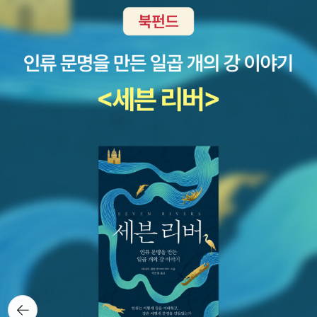
찍찍이는 스스로를 ‘길 위의 악당’이라고 일컬으며 못된 짓을 일삼는
다. 달콤한 빵과 과자를 좋아하는 찍찍이는 말을 타고 다니면서 길을
지나는 동물들에게 과자를 내놓으라고 위협한다. 마땅히 기뻐해야 할
일이겠으나 키 작은 아이를 둔 엄마 입장에서는 너무나 안타까운 일
로, 작은 아이가 최근에 초경을 시작했다.ㅠㅠ 내가 초경을 시작했을
때 어떤 마음이 들었는지 떠올려 보기에는 너무 오랜 시간이 흘렀기
에 아이의 마음을이해하고 살필 수 있는 그림책을 함께 보면 좋을 것
같아 골랐다.또 한 가지 이유는 이보나 흐미엘레프스카의 작품이라는
점~^^-------------------------------------------------------
(책소개글) 초경을 시작한 여자아이의 마음을 섬세한 글과 상징적인
그림으로 표현한 그림책이다. 월경을 삶의 일부로 받아들이며 여성으
로 성장해나가는 모습을 아름답게 그려내, 여성성의 소중함과 긍정적
의미를 전해준다. 주제를 지나치게 부각시키지 않으면서도 잔잔하게
마음을 건드리는 글과 완성도 높은 그림은 예술적 감동까지 함께 전
하고 있다.한 권 더 꼽자면... 올 초에 가족여행 차 들린 사찰 지붕 아
랫쪽에 용 조각이 자리하고 있는 것이 인상적이어서 사진을 찍기도
뒤로가
기