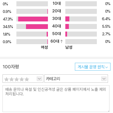
10대
0%
0%
잔뜩 쌓아 놓고 살고 있다는 것이다. 당장 오리를 앞세우고 언니 오리
20대
0%
0.9%
를 찾아간 찍찍이는 동굴 입구에 도착하자마자 “케이크랑 초콜릿도
30대
6.4%
47.3%
있지?”하고 큰 소리로 묻는다. 이에 동굴에선 “있지……있지……” 하
40대
5.5%
34.5%
는 대답(메아리)이 들려온다! 감쪽같이 속은 찍찍이는 당장 동굴로 달
50대
려 들어가고, 이때다 싶은 오리는 찍찍이가 훔쳐간 음식들을 모조리
2.7%
1.8%
되찾아서 배고픈 동물들에게 나눠 준다. 한편, 동굴 속을 헤매던 찍찍
60대
0%
0.9%
여성
남성
이는 언덕 반대편 마을로 간신히 빠져나온다. 너무 고생을 해서 다시
는 도둑질을 할 수 없을 정도로 몸이 약해진 찍찍이는 빵집에서 일을
하며 살아간다. 옛이야기처럼 권선징악을 주제로 하는 이 이야기는
100자평
게시물 운영 원칙
명쾌하고도 통쾌한 전개로 아이들의 흥미를 이끌어 낸다. 글은 마치
구전되는 노랫말처럼 반복적인 운율이 있어 따라 읽기 좋다. 먹을 것
카테고리
을 주지 않으면 잡아먹겠다고 으르렁거리는 찍찍이 앞에서도 겁먹지
않고 지혜롭게 위기를 헤쳐 나가는 오리의 용감한 모습이 인상적이
다. 반면, 욕심을 과하게 부리던 찍찍이가 결국 벌을 받는 모습은 아이
들에게 생각할 거리를 안겨 준다. ▣ 활발하고 생동감 넘치는 삽화 선
명하고 또렷한 펜 선에 알록달록하고 선명한 색채를 더한 동물 캐릭