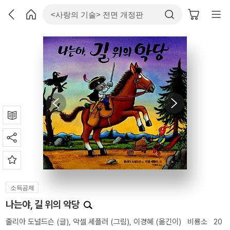
소득공제
나는야, 길 위의 악당
줄리아 도널드슨
(글),
악셀 셰플러
(그림),
이경혜
(옮긴이)
비룡소
20