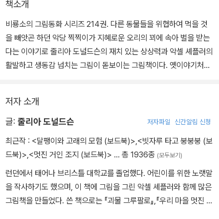
책소개
비룡소의 그림동화 시리즈 214권. 다른 동물들을 위협하여 먹을 것
을 빼앗곤 하던 악당 찍찍이가 지혜로운 오리의 꾀에 속아 벌을 받는
다는 이야기로 줄리아 도널드슨의 재치 있는 상상력과 악셀 셰플러의
활발하고 생동감 넘치는 그림이 돋보이는 그림책이다. 옛이야기처럼
권선징악을 주제로 하는 이 이야기는 명쾌하고도 통쾌한 전개로 아이
들의 흥미를 이끌어 낸다.
저자 소개
생쥐 찍찍이는 스스로를 ‘길 위의 악당’이라고 일컬으며 못된 짓을 일
글:
줄리아 도널드슨
저자파일
신간알림 신청
삼는다. 달콤한 빵과 과자를 좋아하는 찍찍이는 말을 타고 다니면서
최근작 :
<달팽이와 고래의 모험 (보드북)>
,
<빗자루 타고 붕붕붕 (보
길을 지나는 동물들에게 과자를 내놓으라고 위협한다. 토끼나 개미
드북)>
,
<멋진 거인 조지 (보드북)>
… 총 1936종
(모두보기)
같은 힘없는 동물들은 과자는커녕 당장 먹을 풀과 열매가 조금 있을
런던에서 태어나 브리스틀 대학교를 졸업했다. 어린이를 위한 노랫말
뿐이라고 하소연하지만, 찍찍이는 그것마저 몽땅 가져가 버린다.
을 작사하기도 했으며, 이 책에 그림을 그린 악셀 셰플러와 함께 많은
그림책을 만들었다. 쓴 책으로는 『괴물 그루팔로』,『우리 마을 멋진 거
찍찍이의 심술은 나날이 고약해져 거미한테서 파리를 빼앗고, 자기
인』,『세상 구경 시켜 줄 고래를 찾습니다』등이 있다. 2011년 영국 계
말이 먹을 마른 풀까지 욕심내는 지경에 이른다. 그러던 어느 날, 찍찍