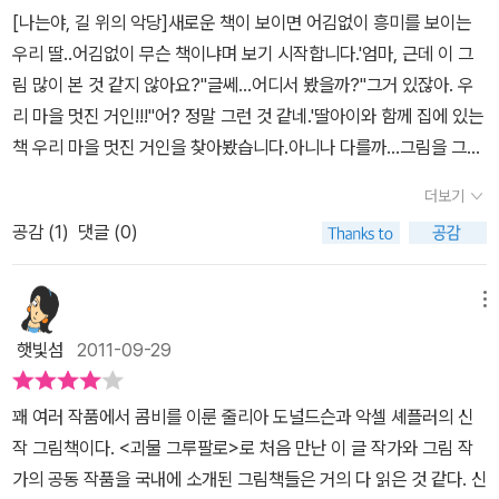
[나는야, 길 위의 악당]새로운 책이 보이면 어김없이 흥미를 보이는
우리 딸..어김없이 무슨 책이냐며 보기 시작합니다.'엄마, 근데 이 그
림 많이 본 것 같지 않아요?''글쎄...어디서 봤을까?''그거 있잖아. 우
리 마을 멋진 거인!!!''어? 정말 그런 것 같네.'딸아이와 함께 집에 있는
책 우리 마을 멋진 거인을 찾아봤습니다.아니나 다를까...그림을 그린
작가가 똑같네요.역시 예리한 관찰력을 가진 우리 딸..이번엔 엄마보
더보기
다 먼저 센쓰를 발휘해 주었네요. ㅎㅎ<우리 마을 멋진 거인>도 참
공감 (
1
)
댓글 (0)
재미나게 봤던 터라 이 책도 읽기전부터 많이 궁금했어요.제목도 <나
는야, 길 위의 악당>이라 어떤 이야기일지 흥미가 막 생기게 했습니
다.표지 그림으로 봐서는 말을 타고 한쪽 손에는 칼을 들고 있는 생쥐
메뉴
가 악당인게 맞는 것 같아요.그럼 어떤 이야기가 펼쳐질지 한 번 볼까
햇빛섬
2011-09-29
요? 길 위의 악당~ 길 위의 악당~난 길 위의 악당 찍찍이다!생쥐 찍
찍이는 마음대로 남의 것을 훔치고, 훔친 걸 먹어 대는 나쁜 녀석이에
꽤 여러 작품에서 콤비를 이룬 줄리아 도널드슨과 악셀 셰플러의 신
요.말을 타고 달리다가 지나가는 동물들의 먹을 것을 빼았지요.토끼
작 그림책이다. <괴물 그루팔로>로 처음 만난 이 글 작가와 그림 작
의 토끼풀, 다람쥐의 도토리, 개미의나뭇잎...고양이한테서 우유를, 거
가의 공동 작품을 국내에 소개된 그림책들은 거의 다 읽은 것 같다. 신
미한테서 파리를, 말이먹는 마른 풀까지..길 위의 악당 찍찍이는 다른