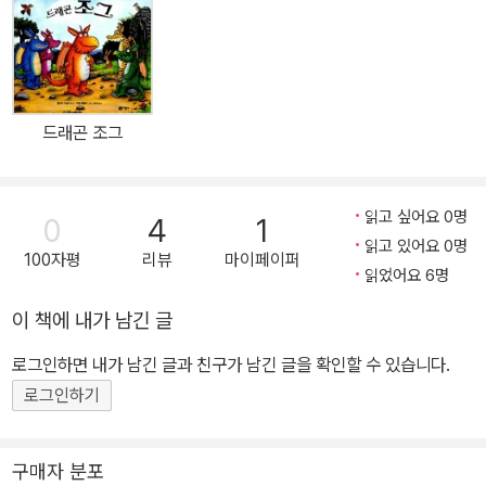
어린이를 위한 노랫말을 만들며 어린이 TV에서 일했던 작가 줄리아
도널드슨은 자신이 만든 노래가 책으로 만들어지면서 동화책을 쓰기
시작했다. 그의 작품에는 동심이 살아 있고, 아이들의 마음을 붙잡는
힘이 있다. 광고 일러스트레이터로 활동하던 악셀 셰플러는 줄리아
드래곤 조그
도널드슨과 작업한 책들이 이십여 개 나라로 번역, 출판되어 세계적
으로 주목받는 일러스트레이터가 되었다. ▣ “가진 거 다 내놔! 난 길
위의 악당 찍찍이다!” 생쥐 찍찍이는 스스로를 ‘길 위의 악당’이라고
읽고 싶어요 0명
0
4
1
일컬으며 못된 짓을 일삼는다. 달콤한 빵과 과자를 좋아하는 찍찍이
읽고 있어요 0명
100자평
리뷰
마이페이퍼
는 말을 타고 다니면서 길을 지나는 동물들에게 과자를 내놓으라고
읽었어요 6명
위협한다. 토끼나 개미 같은 힘없는 동물들은 과자는커녕 당장 먹을
이 책에 내가 남긴 글
풀과 열매가 조금 있을 뿐이라고 하소연하지만, 찍찍이는 그것마저
몽땅 가져가 버린다. 찍찍이의 심술은 나날이 고약해져 거미한테서
로그인하면 내가 남긴 글과 친구가 남긴 글을 확인할 수 있습니다.
파리를 빼앗고, 자기 말이 먹을 마른 풀까지 욕심내는 지경에 이른다.
로그인하기
그러던 어느 날, 찍찍이는 오리 한 마리와 우연히 마주치게 된다. 평소
처럼 먹을 것을 내놓으라고 심술을 부리던 찍찍이는 오리에게 솔깃한
구매자 분포
이야기를 듣는다. 오리의 언니가 언덕 꼭대기의 동굴에 과자랑 빵을