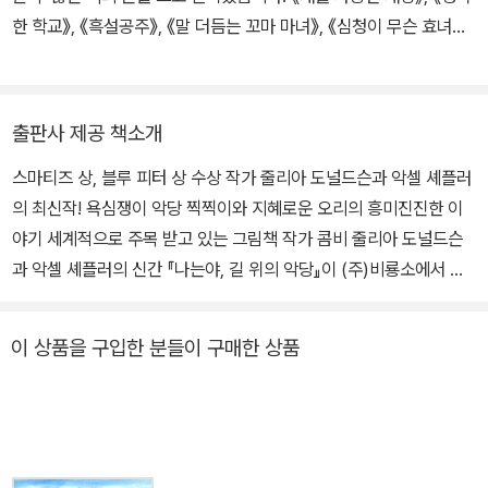
한 학교》, 《흑설공주》, 《말 더듬는 꼬마 마녀》, 《심청이 무슨 효녀
야?》 등의 책을 썼고, 마리 도를레앙의 그림책 《어떤 약속》, 《우리의
오두막》을 비롯 《모든 게 선물이야》, 《뉴욕에 나타난 곰》, 《거꾸로
앉으라고?》, 《세상 끝에 있는 너에게》 등 300여 권의 그림책을 우리
출판사 제공 책소개
말로 옮겼습니다.
스마티즈 상, 블루 피터 상 수상 작가 줄리아 도널드슨과 악셀 셰플러
의 최신작! 욕심쟁이 악당 찍찍이와 지혜로운 오리의 흥미진진한 이
야기 세계적으로 주목 받고 있는 그림책 작가 콤비 줄리아 도널드슨
과 악셀 셰플러의 신간 『나는야, 길 위의 악당』이 (주)비룡소에서 출
간되었다. 『나는야, 길 위의 악당』은 다른 동물들을 위협하여 먹을 것
을 빼앗곤 하던 악당 찍찍이가 지혜로운 오리의 꾀에 속아 벌을 받는
이 상품을 구입한 분들이 구매한 상품
다는 이야기로 줄리아 도널드슨의 재치 있는 상상력과 악셀 셰플러의
활발하고 생동감 넘치는 그림이 돋보이는 그림책이다. 줄리아 도널드
슨과 악셀 셰플러는 1999년 출간된『괴물 그루팔로』로 영국에서 가
장 오래된 어린이 문학상 중의 하나인 네슬레 스마티즈 상과 어린이
들이 직접 심사에 참여하는 것으로 유명한 블루 피터 상을 수상했다.