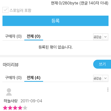
현재
0
/280byte (한글 140자 이내)
터들이 아기자기하고 사랑스럽다. 욕심 많고 심술궂은 찍찍이와 시종
스포일러 포함
일관 멀뚱멀뚱한 말이 서로 대비를 이루며 웃음을 짓게 한다. 찍찍이
에게 시달리며 억울해 하는 동물들과 위기 상황에서도 의연함을 잃지
등록
않는 오리 등 캐릭터 하나하나의 표정과 행동이 익살스럽고 생동감이
넘친다. 나뭇잎, 작은 새, 벌레 등 배경도 그냥 지나치지 않고 하나하
구매자 (0)
전체 (0)
나 정성스럽게 그려 내어 풍성한 볼거리를 제공한다.
등록된 평이 없습니다.
쓰기
마이리뷰
구매자 (0)
전체 (4)
메뉴
하늘사랑
2011-09-04