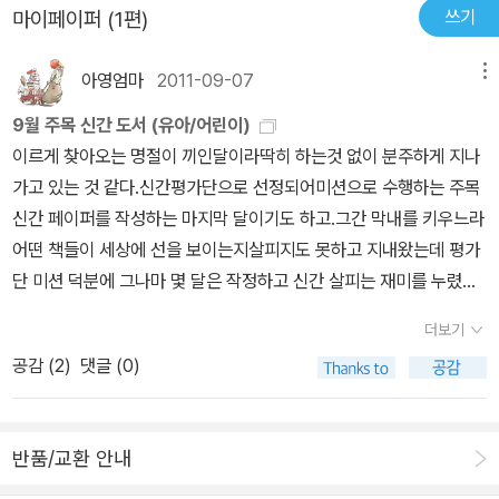
여우에 의해 왕이 있다는 동굴 앞에서 한 마리씩 한 마리씩 들어가여
쓰기
마이페이퍼 (1편)
이는 어떻게 되었을까?..어둠이 끝나는 곳 언덕 반대편으로 나와 잿
우의 배를 불리게 했다는 슬프고도 우스운 이야기 말이죠.chiken littl
빛 찍찍이가 되어 빵집에서 쓸쓸히 일만 하게 되었대요+ 무서운 악당
e에서는 어리석은 동물들이 잔꾀를 부린 여우에게 잡아 먹힌 이야기
아영엄마
2011-09-07
메뉴
찍찍이 앞에서 당황하지 않고 기발한 지혜로 악당을 물리치는 오리의
라 약간 씁쓸한데<나는야, 길 위의 악당>에서는 악당이 당하는 내용
모습에서 통쾌함을 느낄 수 있었어요늘 동물 친구들을 괴롭혔던 길
9월 주목 신간 도서 (유아/어린이)
이라 읽는 동안 아주 아주 통쾌했답니다. ^^*한 편 맛있는 먹을거리
위의 악당 찍찍이그의 초라한 말로를 보며 친구들의 물건을 마음대로
이르게 찾아오는 명절이 끼인달이라딱히 하는것 없이 분주하게 지나
를 찾아 메아리 동굴의 반대편까지 도착한 찍찍이는 어떻게 되었을까
뺏는 나쁜 행동은 절대 하지 않겠죠?.. ^^
가고 있는 것 같다.신간평가단으로 선정되어미션으로 수행하는 주목
요? ㅎㅎㅎ비쩍 마른데다 털까지 잿빛이 되어 더이상 길위의 악당 노
신간 페이퍼를 작성하는 마지막 달이기도 하고.그간 막내를 키우느라
릇은 당연히 못하게 되었구요.^^;;아이에게 맨 마지막 장면은 보여 주
어떤 책들이 세상에 선을 보이는지살피지도 못하고 지내왔는데 평가
지 않고 '찍찍이는 어떻게 되었을까?'했더니...아직 어려서 그런지 '몰
단 미션 덕분에 그나마 몇 달은 작정하고 신간 살피는 재미를 누렸다.
라~' -.-;;조금 더 자기 생각을 말 하기 좋아하고 상상력이 풍부한 아
청소년 대상 도서를 읽을만한 연령대(중학생)의 아이들이 집에 있지
이들에겐찍찍이가 나중에 어떻게 되었을지 스스로 상상해 보게 해도
더보기
만가장 좋아하는 분야가 그림책이기에이번에도 유아, 어린이 분야의
참 재미난 결말이 나올 것 같아요.이 이야기의 결말은...우리가 잘 아
공감 (
2
)
댓글 (0)
책들을유심히 살피게 된다. ^^*<고 녀석 맛있겠다>를 감동적으로 본
는 생쥐의 그 모습이랍니다. 빵부스러기를 주워(훔쳐?) 먹는 모습...^
큰 아이가시리즈 다른 책도보고 싶다고 하여, 최근에나머지 세 권도
^;;
사주었더니 역시 감동적~이라며책이 더 나오냐고 궁금해했다.이 시
반품/교환 안내
리즈에 속하는 작품은 아니지만 미야니시 타츠야의다른 작품도 재미