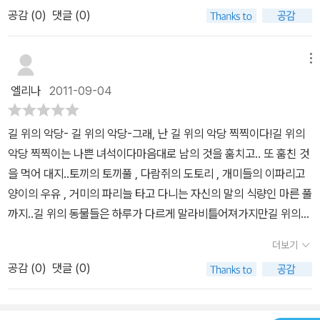
아 볼 수 없는 악당 중에 악당이랍니다. ㅋ이야기도 이렇게 시작합니
악당 찍찍이는 어느 날 길에서 만난 오리에게서 과자와 빵이 잔뜩 쌓
공감 (
0
)
댓글 (0)
다.길 위의 악당 찍찍이는 나쁜 녀석이었어.길 위의 악당 찍찍이는 못
여있는 동굴 이야기를 듣게 되고 동굴 안으로 성큼성큼 걸어 들어간
된 녀석이었어.^^:;길을 따라 다니면서 약한 동물들의 가진 것을 모조
다. 그길로 악당의 말과 음식이 가득 든 악당 찍찍이의 말을 달려 마을
리 빼앗고야 마는 길 위의 악당 찍찍이.개미의 나뭇잎마저, 자기 말의
메뉴
로 돌아온 친구들은 모닥불 가에서 잔치를 벌인다. 욕심에 동굴로 들
먹이마저 다 빼앗아 먹어 버리는 나쁜 찍찍이.결국악당 찍찍이가 다
어간 찍찍이의 말로는 보나마나 뻔한..^^ 악셀 셰플러의 그림은 따스
엘리나
2011-09-04
니는 길위로 지나다녀야만하는 동물들은 쫄쫄 굶어서 빼빼 마르고길
하고 색채가 화려하고 등장인물들의 표정 속에 감정들을 잘 담아내고
위의 악당 찍찍이는 뒤룩뒤룩 살만 져 갔답니다.그러던 어느날!!!그 길
있다. 줄리아 도널드슨의 글은 극적인 효과가 조금 아쉬운, 편안하고
길 위의 악당- 길 위의 악당-그래, 난 길 위의 악당 찍찍이다!길 위의
에 처음 나온 오리 한 마리.먹을 것을 아무 것도 가지고 있지 않아 통
단순한 구성을 보여준다. 그래서 이 콤비의 작품은 연령대가 낮은 유
악당 찍찍이는 나쁜 녀석이다마음대로 남의 것을 훔치고.. 또 훔친 것
째로 잡아 먹히게 생겼지 뭐예요.위기의 순간에 생각해 낸 꾀 한 가지.
아들에게 더 친근하게 다가갈 수 있는 게 아닐까 생각한다. 「괴물 그
을 먹어 대지..토끼의 토끼풀 , 다람쥐의 도토리 , 개미들의 이파리고
우리 언니가 찍찍이님을 너무 너무 만나고 싶어 한데요~우리 언니는
루팔로」처럼 작은 생쥐가 덩치 큰 숲속 동물들과 괴물 그루팔로까지
양이의 우유 , 거미의 파리늘 타고 다니는 자신의 말의 식량인 마른 풀
온갖 과자들로 가득한 동굴속에 있는데요~앞장 서라!!!^^동굴에서 울
속여 넘긴다는 극적인 장치가 없는 이 책을 읽고 그냥 평범하다고 던
까지..길 위의 동물들은 하루가 다르게 말라비틀어져가지만길 위의
리는 메아리소리로 길 위의 악당 찍찍이를 안심을 시키다니...너무나
져두는 우리 아이가 십분 이해된다.
악당 찍찍이는 뒤룩뒤룩 살만 쪄 간다.어느날 길 위에서 만난 오리는
멋지고 재미나고 통쾌한 대목이 아닐 수 없네요. ㅎㅎㅎ아이와 함께
더보기
자기가 아는 언니네 동굴에먹을게 잔뜩 있다는 말에 함께 길을 떠난
읽은 영어책레디액션 중 chiken little 이라는 책 내용이 생각나는데
공감 (
0
)
댓글 (0)
다오리의 깜찍한 재치로 찍찍이는 동굴 안으로 들어오리는 재빨리 말
요.도토리 한 개가 떨어지는 소리를 듣고 하늘이 무너지는 줄 알고 깜
고삐를 잡고 탈출에 성공~!오리는 곧장 배고픈 친구들한테로 달려가
짝 놀라서 얼른 이 사실을 왕에게 알리려고 나섰던 동물들이꾀많은
자루에 음식을 꺼내먹으며 잔치를 벌인다지.한편 메아리 동굴의 찍찍