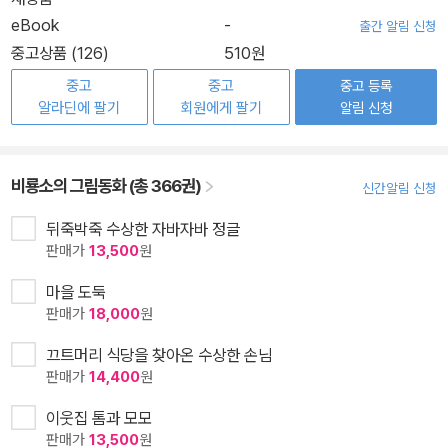
eBook
-
출간 알림 신청
중고상품 (126)
510원
중고
중고
중고 등록
알라딘에 팔기
회원에게 팔기
알림 신청
비룡소의 그림동화 (총 366권)
신간알림 신청
뒤죽박죽 수상한 자바자바 정글
판매가
13,500
원
마을 도둑
판매가
18,000
원
끄트머리 식당을 찾아온 수상한 손님
판매가
14,400
원
이웃집 톰과 모모
판매가
13,500
원