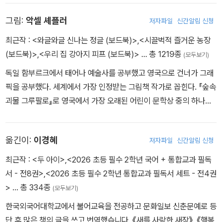
관 아동문학가(Children’s Laureate)로 선정되었다.
이는 오리 한 마리와 우연히 마주치게 된다. 평소처럼 먹을 것을 내놓
그림:
악셀 셰플러
저자파일
신간알림 신청
으라고 심술을 부리던 찍찍이는 오리에게 솔깃한 이야기를 듣는다.
오리의 언니가 언덕 꼭대기의 동굴에 과자랑 빵을 잔뜩 쌓아 놓고 살
최근작 :
<와글와글 신나는 정글 (보드북)>
,
<시끌벅적 즐거운 농장
고 있다는 것인데….
(보드북)>
,
<우리 집 강아지 피프 (보드북)>
… 총 1219종
(모두보기)
독일 함부르크에서 태어나 예술사를 공부했고 영국으로 건너가 그래
픽을 공부했다. 세계에서 가장 인정받는 그림책 작가로 꼽힌다. 『숲속
괴물 그루팔로』로 영국에서 가장 오래된 어린이 문학상 중의 하나인
‘네슬레 스마티즈상’과 어린이들이 직접 심사에 참여하는 것으로 유
명한 ‘블루 피터상’을 수상했다. 「그루팔로」 시리즈, 「랄랄라 도토리
옮긴이:
이경혜
저자파일
신간알림 신청
숲」 시리즈, 『멋진 거인 조지』, 『달팽이와 고래의 모험』 등에 그림을
그렸다.
최근작 :
<두 아이>
,
<2026 초등 필수 2학년 국어 + 통합교과 필독
서 - 전8권>
,
<2026 초등 필수 2학년 통합교과 필독서 세트 - 전4권
>
… 총 334종
(모두보기)
한국외국어대학교에서 불어교육을 전공하고 문화일보 신춘문예로 등
단 후 많은 책의 글을 쓰고 번역했습니다. 《새를 사랑한 새장》, 《행복