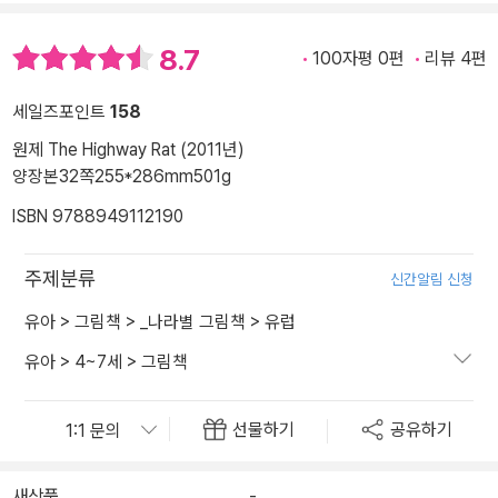
8.7
100자평 0편
리뷰 4편
세일즈포인트
158
원제 The Highway Rat (2011년)
양장본
32쪽
255*286mm
501g
ISBN 9788949112190
주제분류
신간알림 신청
유아
>
그림책
>
_나라별 그림책
>
유럽
유아
>
4~7세
>
그림책
선물하기
공유하기
새상품
-