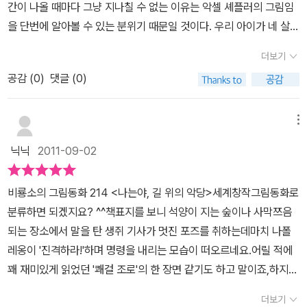
간이 나올 때마다 그냥 지나칠 수 없는 이유는 악셀 셰플러의 그림임
동물들 먹을 것을 혼자 다 먹어 치워 뒤룩뒤룩 살이 쪄갔어요.어느 날
을 단번에 알아볼 수 있는 분위기 때문일 것이다. 우리 아이가 네 살
길 위에서 오리를 만난 찍찍이는 언니네 동굴에 과자랑 빵이 잔뜩 있
무렵에 즐겁게 읽은 책 「괴물 그루팔로」 때문에 이 작가의 작품들을
다는 말을 듣고 동굴에 갑니다.오래의 재치로 찍찍이는동굴안으로 들
더보기
꾸준히 체크하는 편인데 아직까지 「괴물 그루팔로」를 뛰어넘는 반응
어가게 되고, 오리는 후다닥 말고삐를 잡고 동물친구들에게 돌아오지
공감 (
0
)
댓글 (0)
을 보인 작품은 안 나오고 있는 것 같다. 작가들에게도 「괴물 그루팔
요.오리와 친구들은 자루에서 음식을 꺼내 나눠 먹으며 잔치를 벌입
로」는 스스로가 만들어 놓은 큰 산이 아닐까 하는 생각이 들었다. 19
니다.메아리 동굴 속의 찍찍이는 어떻게 되었을까요? ㅎㅎ어둠이 끝
99년에 출간된 「괴물 그루팔로」라는 엄청난 성공작 때문에 후속작들
메뉴
나는 곳, 언덕 반대편으로 나와 잿빛 찍찍이가 되어 찍소리도 못내고
이 괜찮은 편임에도 불구하고 묻히는 경향이 있다. 독자인 나 또한 다
빵집에서 일을 하게 되었대요.반복적으로 길 위에서 동물들을 만나는
닉닉
2011-09-02
른 작품들을 읽으면서 끊임없이 비교하게 되니 말이다.『나는야, 길 위
부분은 아이들이 다음엔 어떤 동물을 만나 어떤 것을 빼앗을지 자연
의 악당』은 나쁜 짓을 일삼는 길 위의 악당 찍찍이가 결국 오리의 꾐
스럽게 상상할 수 있도록 자극해줍니다.또한 무서운 악당 찍찍이 앞
비룡소의 그림동화 214 <나는야, 길 위의 악당>세계창작그림동화로
에 빠져 비참한 처지로 전락하게 된다는 전형적인 권선징악의 스토리
에서도 겁내지 않고 지혜롭게 찍찍이를 궁지로 몰아넣는 오리의 용감
분류하면 되겠지요? ^^책표지를 보니 석양이 지는 숲이나 사막쯔음
다. 마음대로 남의 것을 빼앗고 훔치는 길 위의 악당 찍찍이 때문에 숲
하고 재치있는 모습에서 통쾌함을 느끼게 해주고요.동물친구들을 괴
되는 장소에서 말을 탄 생쥐 기사가 멋진 포즈를 취하는데마치 나폴
속 마을 친구들은 굶주림에 말라비틀어져 갔지만 악당 찍찍이는 악행
롭혔던 찍찍이가 결국엔 벌을 받는 모습에서 우리 아이들도 자기 마
레옹이 '진격하라!'하며 명령을 내리는 모습이 떠오르네요.어릴 적에
을 그칠 줄을 모른다. 심지어 입맛 떨어지게 생긴 토끼풀이나 이빨도
음대로 친구의 물건을 빼앗는 일은 나쁜 행동이란걸 알게 되겠지요?
꽤 재미있게 읽었던 '쾌걸 조로'의 한 장면 같기도 하고 말이죠,하지만
안 박히게 딱딱한 도토리처럼 토끼나 다람쥐에게는 양식이지만 자신
이야기 전개 과정속의 긴장감과 결말의 통쾌함까지 갖춘 재미난 그림
이 책의 주인공인 찍찍이는 정의감이나 의리 같은 건 눈을 씻어도 찾
에게는 별 쓸모도 없는 것까지 닥치는 대로 모조리 빼앗을 정도이다.
더보기
책이었습니다. ^^