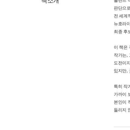
책소개
폴란드 
판단으로
전 세계
뉴호라이즌
최종 후
이 책은
작가는,
도전이지
있지만,
특히 작
가까이 
본인이 
들리지 