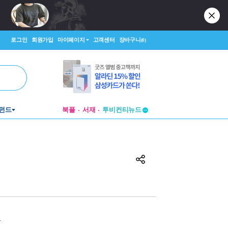
로그인
회원가입
마이페이지
고객센터
장바구니
(0)
펀드
북플
서재
투비컨티뉴드
창작플랫폼
투비컨티뉴드
원