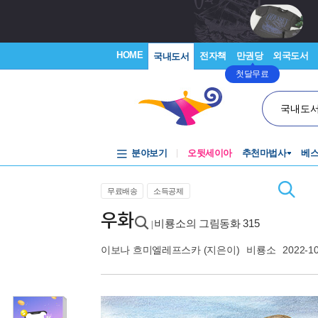
HOME
전자책
만권당
외국도서
국내도서
첫달무료
국내도
분야보기
오뒷세이아
추천마법사
베
무료배송
소득공제
우화
비룡소의 그림동화 315
|
이보나 흐미엘레프스카
(지은이)
비룡소
2022-1