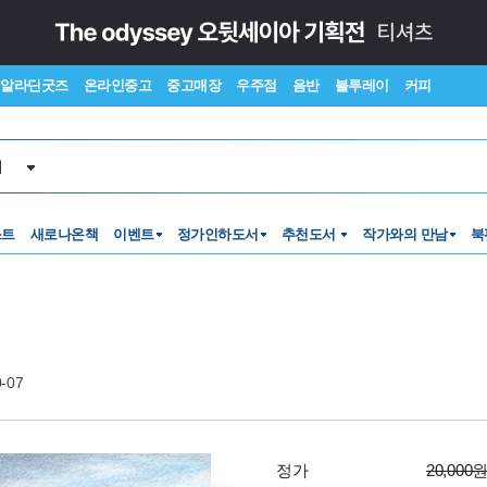
알라딘굿즈
온라인중고
중고매장
우주점
음반
블루레이
커피
서
스트
새로나온책
이벤트
정가인하도서
추천도서
작가와의 만남
북
0-07
정가
20,000