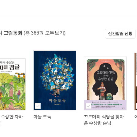
의 그림동화
(총 366권 모두보기)
신간알림 신청
 수상한 자바
마을 도둑
끄트머리 식당을 찾아
글
온 수상한 손님