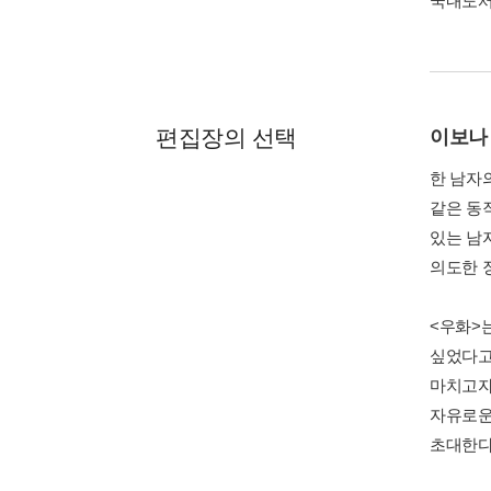
국내도
편집장의 선택
이보나
한 남자
같은 동
있는 남
의도한 
<우화>
싶었다고
마치고자
자유로운
초대한다