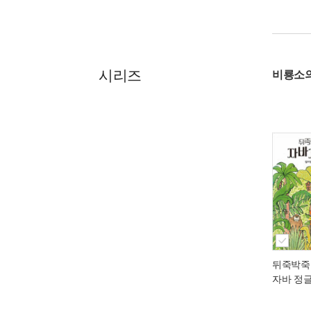
시리즈
비룡소
뒤죽박죽
자바 정