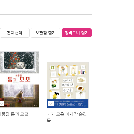
전체선택
보관함 담기
장바구니 담기
이웃집 톰과 모모
내가 모은 마지막 순간
들