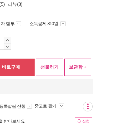
5)
리뷰(3)
자 할부
소득공제 810원
바로구매
선물하기
보관함 +
중고로 팔기
 등록알림 신청
림을 받아보세요
신청