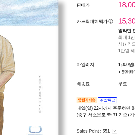
18,0
판매가
15,3
카드최대혜택가
알라딘 
최대 1만
시) / 
1만원 
마일리지
1,000원(
+ 5만원
배송료
무료
양탄자배송
주말특급
내일(일) 22시까지 주문하면 8월
(중구 서소문로 89-31 기준)
지
Sales Point :
551