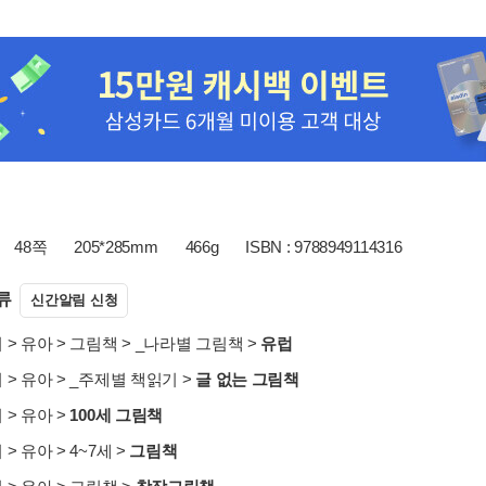
48쪽
205*285mm
466g
ISBN : 9788949114316
류
신간알림 신청
서
>
유아
>
그림책
>
_나라별 그림책
>
유럽
서
>
유아
>
_주제별 책읽기
>
글 없는 그림책
서
>
유아
>
100세 그림책
서
>
유아
>
4~7세
>
그림책