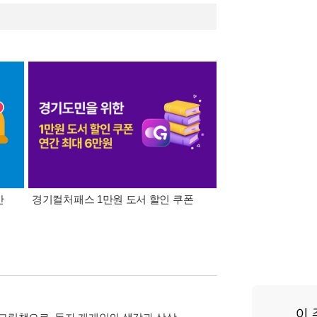
간
경기컬처패스 1만원 도서 할인 쿠폰
삼성카드가 쏜다! 알라