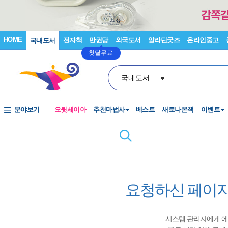
HOME
전자책
만권당
외국도서
알라딘굿즈
온라인중고
국내도서
첫달무료
국내도서
분야보기
오뒷세이아
추천마법사
베스트
새로나온책
이벤트
요청하신 페이지
시스템 관리자에게 에