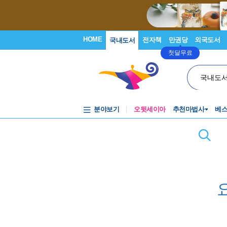
HOME
전자책
만권당
외국도서
국내도서
첫달무료
국내도
분야보기
오뒷세이아
추천마법사
베