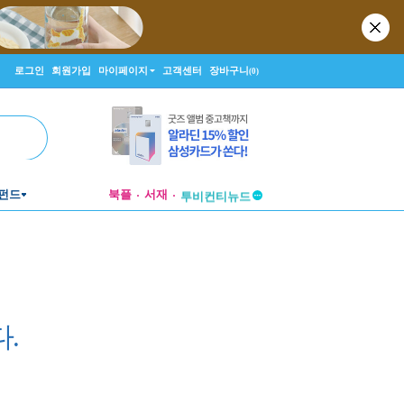
로그인
회원가입
마이페이지
고객센터
장바구니
(0)
투비컨티뉴드
창작플랫폼
펀드
북플
서재
투비컨티뉴드
.