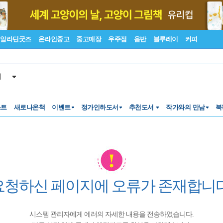
알라딘굿즈
온라인중고
중고매장
우주점
음반
블루레이
커피
서
스트
새로나온책
이벤트
정가인하도서
추천도서
작가와의 만남
북
요청하신 페이지에 오류가 존재합니다
시스템 관리자에게 에러의 자세한 내용을 전송하였습니다.