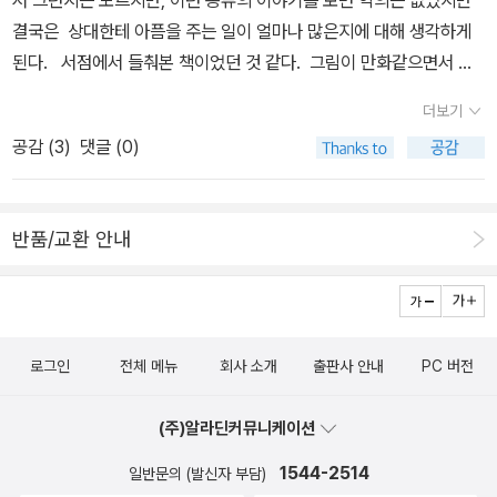
리엄 스타이그브라이언 와일드스미스하면 윌리엄 스타이그가 떠오르
빠져들게 하기 충분하다. 2. 깃털없는 기러기 보르카: 울 딸이 대뜸 첫
처럼 이름을 붙였음에도 아이인지라 깜빡하고 속아서한두 번은먹기
중에도 아이들은 기러기를 보고 '보르카'라고 외칠꺼에요.
결국은 상대한테 아픔을 주는 일이 얼마나 많은지에 대해 생각하게
는데, 브라이언 와일드스미스가예술적인 화사함이라면,윌리엄 스타
번째 책으로 추천한 거다. 태어날 때부터 다른 형제들과 달리 깃털이
도 했던 것 같다. 로렌 차일드의 그림책은 그림도 재미있고 내용도 유
된다. 서점에서 들춰본 책이었던 것 같다. 그림이 만화같으면서 이
이크는 좀 지저분한 ^^; 화사함? 이랄까? 내용도 좀 못됐다. (좋아요,
없이 태어난 보르카의 이야기를 통해, 장애인에게 어떻게 대해야 할
쾌해서 좋아한다. 귀여운 캐릭터인 롤라, 나도 그런 딸내미가 있으면
야기는 아주 긍정적이다. 특히 여자아이에게는. 예전에 이가을 선생
이런거.) 내가 좋아하는 작품은 왜 아니겠는가. <엉망진창 섬>과 <어
지를 아이들에게 일깨워주는 책으로 잔잔한 감동이 있다. 3. 선생님
더보기
좋겠다.4. 피터 레이놀즈피터 레이놀즈의 그림책을 처음 보자마자홀
님이 소개한 책이었다. 할아버지와 손자 사이의 사랑이야기.사랑으
른들은 왜 그래> 토미 웅게러심플하고, 강렬한 그림체, 색감. 그림
은 나만 미워해: 내가 강추하는 책이다. 인기동화작가 '이금이선생
공감 (
3
)
댓글 (0)
딱 반하고 말았다.이런 수채화 풍의 그림이 나는 좋다. 연필 선과 맑고
로 뇌졸중을 극복한다는 것 아주 좋은 이야기이지만, 잘 모르겠다. 마
보다 내용이 더 끌린다. 특히 주인공들. 강도라던가, 박쥐라던가, 달사
님'의 저학년 동화로 1학년아이와 학부모가 읽기에 딱 적당하다. 은채
투명한 색들의 조화.『점』『느끼는 대로』도 좋았고, 엘리슨 맥기와 같
냥 좋은 이야기인지. 아무튼 조부와 같이 사는 가정이다. 외할아버지
람, 얼기설기 곰인형 등등올리버 제퍼스올리버 제퍼스의 책을 오랫동
라는 아이가 학교 생활하면서 겪는 여러가지 이야기와 부모가 아이를
이 작업한 『언젠가 너도』는책을 보면서 울컥! 했던 적도 있었다. 조카
인지, 친할아버지인지는 모르겠지만, 그림에서 주로 아빠가 설명하는
안 가지고 싶었는데, 번역되어 나와있는거 보고 완전 억울해하며, 당
학교에 보내놓고, 느끼는 생각들을 그려낸 동화로 학교생활에 흥미와
반품/교환 안내
랑 같이 산 적은 있었지만내 아이를 키워보진 못했는데, 왜 그랬는
것으로 보아서는 친할아버지인 것 같다.
장 구비. 했는데, <다시 만난 내 친구>는 품절이라 못 샀어. ㅡㅜ 애니
자신감을 느끼게 해준다. 4. 학교가기 정말 싫어: 처음 초등학교 입학
지;;; 마지막에 엄마의 모습때문에 그랬을 거라는 생각이 든다.^^;; 암
메이션으로도 나와 있고, 작가도 훈남. (꼭 여자일 것 같은데,남자 작
하면서 학교생활에 대해 막연한 두려움을 가지고 있던 남자아이가 막
튼, 딸을 키우는 엄마의 마음이 그대로 담겨진 책이었다는. 그 뒤에 아
가)그림이 디게 귀엽다. 이야기도 귀엽고.헬메 하이네많은 작품을 본
상 학교에 가서 겪어보니, 자신의 생각과 다르게 선생님도 좋고, 학교
들 이야기를 다룬 『너를 보면』도 나왔다.5. 데이비드 스몰과 사라 스
건 아니고, <신비한 밤 여행>, <친구가 필요하니>, <슈퍼 토끼> 이
생활도 두렵지 않음을 재미난 에피소드로 그려내고 있다. 5. 왕재수
튜어트이 부부의 합작품 『리디아의 정원』을 읽을 때, 정말 마음이 푸
로그인
전체 메뉴
회사 소개
출판사 안내
PC 버전
중에서 <신비한 밤 여행>을 좋아한다. 근데, 그림체가 다 달라 ^^; 내
없는 날: 공부를 잘하는 것도 아니고, 선생님께 인기있는 것도 아닌
근했다. 절망 속에서도 희망을 가꾸는 리디아의 마음씨가 좋았고, 옥
가 읽어 본 이 치의 책들은 애들이 보기엔 좀 심오한 것이 아닌가 싶
아이, 그런 아이에게 왕재수 없는 날이 있었다. 그러나 그 하루가 정
상에 만든 정원은 또 얼마나 아름다웠는지…. 그들 부부의 또다른 작
(주)알라딘커뮤니케이션
다. 심오심오 <신비한 밤여행>의 그림은 수채느낌인데, 이 밤여행이
말 의미있는 날이 되는데... 재미와 감동!! 6. 놀이터의 왕: 왕따와 폭
품 『도서관』은 또 어땠는가? 이 책을 읽고 나면 엘리자베스 브라운의
악몽같다. 무서워하는 이미지가 많았지만, 뭐랄까, 무서워하며 보게
1544-2514
일반문의 (발신자 부담)
력이 걱정이 시대, 학교에 보내거나 놀이터에 보내면 내 아이가 뒤쳐
도서관에 정말 한번이라도 가보고 싶은 생각이 들게 한다. 책에 얼굴