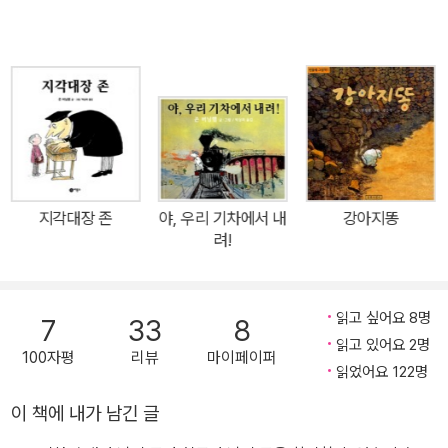
서』 등이 있습니다. 쓴 책으로는 『세탁소 아저씨의 꿈』, 『야호, 우리가
버닝햄의 시각은 냉정하지만 매우 사실적이다. 장애라는 것은 같은
해냈어!』, 『나의 초록 스웨터』 등의 그림책과 미야자와 겐지 원작을
가족의 힘으로는 극복되기 어려운 문제이고, 모든 사람이 도와야하는
고쳐 쓴 『떼쟁이 쳇』, 그리고 100일 동안 매일 쓴 산책 일기 『100일
문제이기 때문이다. 결국 그 해결방법은 남이 나와 다름을 인정하는
동안 매일』이 있습니다.
다양성이 있는 사회에서 찾을 수 밖에 없다. 책은 희망을 이야기하지
않는다. 다만 희망을 가질 수 있는 길을 제시할 뿐이다.
버닝햄의 독특함은 그림에서도 드러난다. 보통 어린이를 위한 동화에
지각대장 존
야, 우리 기차에서 내
강아지똥
서 볼 수 있는 아름답고 따뜻한 그림은 찾아볼 수 없다. 색깔도 다른
려!
책에서 볼 수 있는 원색의 따뜻한 느낌은 전혀 주지 않는다. 한가지 색
으로 그리지 않고 진한 색깔들을 섞어서 쓴데다가, 검은 색으로 테두
리를 넣어 전체적인 분위기가 어둡다. 추워진 들과 바다의 풍경이나
읽고 싶어요 8명
7
33
8
기러기들이 날아가는 모습은 오히려 추상화 쪽에 가까운 느낌이다.
읽고 있어요 2명
100자평
리뷰
마이페이퍼
읽었어요 122명
우리 사회가 가진 한계를 드러내는 버닝햄의 시각을 읽을 수 있는 그
이 책에 내가 남긴 글
림이다. 그 그림은 아이들에게도 현실을 직시하도록 한다. 거기에서
읽는 아이 스스로 희망을 발견하도록 하는 것이 버닝햄이 의도한 바