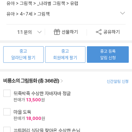
유아
>
그림책
>
_나라별 그림책
>
유럽
유아
>
4~7세
>
그림책
선물하기
공유하기
중고
중고
중고 등록
알라딘에 팔기
회원에게 팔기
알림 신청
비룡소의 그림동화 (총 366권)
신간알림 신청
뒤죽박죽 수상한 자바자바 정글
판매가
13,500
원
마을 도둑
판매가
18,000
원
끄트머리 식당을 찾아온 수상한 손님