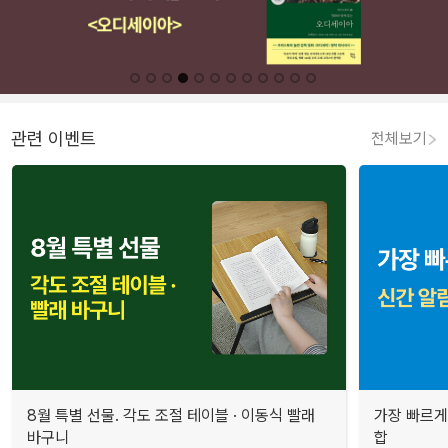
관련 이벤트
전체보기
8월 특별 선물. 각도 조절 테이블 · 이동식 빨래
가장 빠르게
바구니
합