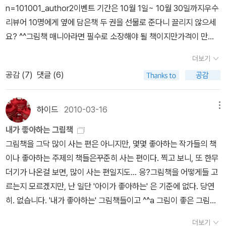
'백만 번 산 고양이'의 작가 사노 요코의 새책도 보인다~ <좀 별난 친
n=101001_author2이벤트 기간은 10월 1일~ 10월 30일까지우수
서머힐 학교에 갔어요. 자유교육으로 유명한 그 학교 말입니다.수업
구>사노 요코 글.그림, 고향옥 옮김 / 비룡소 / 2013년 11월 나는 고
리뷰어 10명에게 옆에 담은책 두 권을 선물로 준다니 끌리지 않으세
에 안 들어가도 되고, 시험도 없고, 숙제도 없고 하고 싶은 일은 뭐든
양이를 좋아하지 않지만, 사노 요코가 그려내는 고양이 이야기는 좋
요? ^^그림책 매니아라면 필수로 소장해야 될 책이지만가격이 만만
지 해도 되는 학교 말이에요.서머힐에서의 생활은 행복하고 유쾌했지
다.진짜 친구를 찾아 나선 남자 고양이가 밧줄처럼 보잘것없고 길기
치 않아 선뜻 구입하기 어려웠던 책.자자~ 침만 흘리지 말고 도전합
만 자신은 무엇이 좋은 교육인지 아직도 모르겠대요. 학교 다니는 시
더보기
만 한 뱀과 친구가 되는 여정을 발랄하고 리듬 있는 글과 개성 있는 그
시다!두분이 처음으로 공동작업했다는 신간 <동생이 태어날 거야>
간은 길게 느껴지니까요.지겨워져서 수업에 들어갔다는데 미술실에
공감 (
7
)
댓글 (6)
림으로 담아낸 매력적인 그림책이다.개성 강하고 의기양양한 고양이
장바구니에 담아두고 있는데, 이참에 구입해야할 듯...내가 소장한 존
서 가장 많은 시간을 보냈다고 합니다. 그런데 졸업할 때는 영문학빼
와 무엇이든 품어줄 것만 같은 마음 넉넉한 별난 친구 뱀이 티격태격
버닝햄 책을 살펴봤더니 5권이고헬린 옥슨버리의 책은 3권 뿐이네
고 미술을 비롯한 다른 과목은 모두 낙제였다고.서머힐에서의 존 버
하면서 친구가 되는 이 이야기를 통해 작가는 우정이란 무엇인지, 누
요.하지만 읽고 리뷰를 쓴 책 3권 더 추가요.^^이상하게 소장하고 있
하이드
2010-03-16
메뉴
닝햄...쫌 잘 생긴 듯!^^그의 외할아버지는 목사였지만 아이들을 위한
군가와 친구가 된다는 것이 얼마나 신비로운 인연인지에 대해 생각해
는 책은 리뷰 쓰기에 게으름 부리는데, 이참에 존 버닝햄과 헬렌 옥슨
이야기를 썼다고 해요. 비록 출판하지는 않았지만.자신의 이야기 솜
내가 좋아하는 그림책
보게 한다. (알라딘 책소개) 내가 읽은 사노 요코의 책, '나의 엄마 시
버리 그림책 리뷰를 부지런히 써봐야겠어요. 요건 소장하진 않았지만
씨도 외할아버지의 영향이라고 생각한다고 합니다.그리고 학교를 마
그림책을 그닥 많이 사는 편은 아니지만, 몇몇 좋아하는 작가들의 책
즈코상'과 '100만 번 산 고양이'는 감동적이었고, '아저씨의 우산'과
읽고 리뷰를 안 쓴 책들~요건 아직도 못 본 존 버닝햄의 책들~헬린
치고 양심적 병역 거부자로 등록해서 지방 병역 면제 심사를 봤답니
이나 좋아하는 주제의 책들은꾸준히 사는 편이다. 찍고 보니, 또 한무
'나는 고양이라고' '두고 보자 커다란 나무'는 귀엽고 사랑스러웠
옥슨 버리 책으로는
다.판사가 그의 진술서를 보고 솔직하다며 인도적인 사회복지 사업에
더기가 나온걸 보면, 많이 사는 편일지도... 응?그림책을 어떻게들 고
다. 로버트 먼치 대표작 <언제까지나 너를 사랑해>와 <종이봉지
참여하도록 허락했습니다.존 버닝햄의 아버지도 양심적 병역 거부자
르는지 모르겠지만, 난 일단 '아이가 좋아하는' 은 기준에 없다. 당연
공주> 이후 오랫동안 새 책을 기다렸는데 드디어 나왔다. <우리 아
였어요. 1차 세계대전에 참전하고 훈장도 받았지만 전쟁에 대해서는
히. 없습니다. '내가 좋아하는' 그림책들이고 ^^a 그림이 좋은 그림책
빠 돌려줘!> 로버트 먼치 글, 마이클 마르첸코 그림, 신소희 옮김 / 북
그다지 이야기하지 않았다고 합니다. 무슨 일이 있었던건지 궁금하긴
이 좋다. 아래는 소장하고 있는 그림책들. 그림책 고르기 어려워요-
스토리아이 / 2014년 1월 <언제까지나 너를 사랑해>로 국내에서 1
더보기
해요.<지방 병역 면제 심사 장면>2년 반 동안의 병역 대체 근무 기간