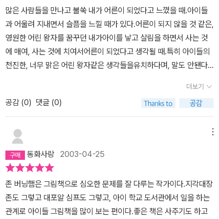
오지 못한다. 보르카는 큐가든에서 친구들의 친절에 감사하고 함께
많은 사람들을 만나고 불쑥 내가 어른이 되었다고 느꼈을 때.아이들
어울리며비로소 행복할 수 있었다.물론 장애가 아니라도 남들과 다른
과 어울려 지내면서 슬픔을 느낄 때가 있다.어른이 되지 않을 것 같은,
특성 때문에 어울리기 어려운 사람들의 이야기로도 읽힌다. 보르카도
영원한 어린 왕자를 꿈꾸던 내가아이를 낳고 살림을 하면서 사는 것
깃털 없는 것 외에는 다른 문제가 없었으니까. 소심하고 소외된 사람
에 매여, 사는 것에 치여서어른이 되었다고 생각될 때.특히 아이들의
들이 세상과 소통하는 방법, 세상과 함께 살아가는 자세에 대한 이야
천진한, 너무 맑은 어린 왕자같은 생각들을유치하다며, 말도 안됀다
기로도 해석된다. 먼저 나아가고 먼저 손내밀며 같이 어울리려는 노
며 묵살하고서 돌아서면서나는 슬퍼진다. 후회한다.몸이 아픈 친구를
더보기
력이 있어야 하나가 될 수 있다. 장애 때문에버리거나 입양 보내는 경
보살피느라고 집에 늦어서 학원차를 놓쳤다는 아이에게 '그런 건 안
우가 있듯이, 보르카도 런던으로 혹은 수용기관으로 입양되었다고 이
공감 (
0
)
댓글 (0)
바쁜날 해야지.' 하고 말하고는 아차 했다.친구가, 우정이 더 중요한건
해할 수 있다. 이제 가족만이 책임질 일이 아니고 사회가 같이 감싸안
데.보르카는 털이 없어서, 다른 친구들과 달라서 슬펐다.결국 보르카
아야 할 일이다. 보르카가 큐가든에서 행복했듯이 남다른 특성을 가
가 선택한 것은 그런 친구들이 모여 사는 곳이였다.털이 없는 보르카
메뉴
진 사람들도 세상에서 행복하게 살 권리를 사회가 찾아줘야 한다.존
를 보르카대로 인정해주고 친구로 받아주었더라면 어땠을까?내 아이
동화사랑
2003-04-25
버닝햄은 세상에서 가장 자유롭고 행복하게 살 수 있는 큐가든 같은
도, 보이는 그대로 인정해야 하는데.이웃도 보이는 그대로 인정해야
세상을 꿈꾸며 보르카를 내 놓았을 것이다. 서로 다름을 인정하고 받
하는데.가끔 가까운 길을 놓아두고 먼길을 돌아오는 기분이다. 편견
존 버닝햄은 그림책으로 심오한 문제를 잘 다루는 작가이다.지각대장
아들이는 큐가든 같은 낙원을 이 땅에 실현하자고조곤조곤 이야기하
으로 인해 먼길을....
존도 그렇고 대포알 심프도 그렇고, 아이 학교 도서관에서 일을 하는
는 그의 음성이 들린다.우리도 보르카와 약속을 지킨 선장과 파울러
관계로 아이들 그림책을 많이 보는 편이다.좋은 책은 사주기도 하고
처럼,큐가든을 찾아가 행복한지 살피며 세상을 향한 그들의 믿음을