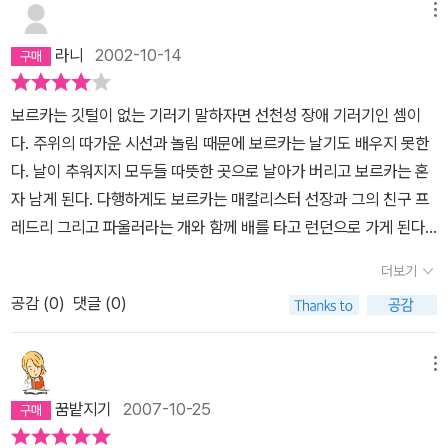
만들어 주긴 했으나, 보르카는 좀 더 많은 도움과 사랑이 필요했다.그
다. 혼자 남겨졌어도 포기하지 않고 새 길을 열어간 보르카는, 이제도
메뉴
러므로 장애인을 둔 가족들은 가정에서 내가 형제를 어떻게 도와주는
전하면 앞이 보이고 노력하면 길이 열린다는 것을 알 것이다.런던에
라니
2002-10-14
것이 좋은가? 하는 문제로 함께 독서토론을 해 볼 수도 있겠고, 식구
도착한 선장은 온갖 기러기들이 살고 있는 큐가든에 보르카를 내려
들이 모두 따뜻한 나라로 갈 때 혼자 일행에서 빠진 보르카를 가족들
놓았다. 친구들과 헤어지는 건 서운하지만 런던에 오면 꼭 만나러 오
보르카는 깃털이 없는 기러기 말하자면 선천성 장애 기러기인 셈이
이 아무도 눈치채지 못하고 챙기지 못한 점에 대해서도 우리가 장애
겠다는 약속을 하고 작별한다. 큐가든에선 아무도 보르카를 보고 놀
다. 주위의 따가운 시선과 놀림 때문에 보르카는 날기도 배우지 못한
인을 위한다고 하면서도 말 뿐인 것은 아닌지 때때로 이기적인 우리
리거나 웃지 않는다. 모두들 친절하고 보르카가 부족한 것을 가르쳐
다. 날이 추워지지 모두들 따뜻한 곳으로 날아가 버리고 보르카는 혼
들의 모습에 대해서도 함께 생각해볼 문제인 것같다. 어려운 때일 수
주었다. 보르카는 그들과 지금도 행복하게 살고 있다.독자들은 이 책
자 남게 된다. 다행하게도 보르카는 매칼리스터 선장과 그의 친구 프
록 서로 돕는 것이 중요할 것이다.그러나 보르카는 메칼리스터 선장
이 장애우를 대하는 세상의 태도라고 말한다. 나도 처음 한두 번 읽었
레드리 그리고 파울러라는 개와 함께 배를 타고 런던으로 가게 된다.
같은 좋은 분을 만나 결국기러기들의 지상낙원이라 볼 수 있는 ’큐 가
을 땐 그렇게 생각했다. 부모형제도 결국 어쩔 수없이 버리거나 시설
거기에서 온갖 기러기들이 살고 있는 공원인 큐가든으로 보내져 친절
든’이란 공원으로 가서 행복하게 살게 되는데, 우리가 우리 주변의 장
에 맡긴다고...... 하지만, 아이들에게 여러번 읽어주면서 그게 다일
더보기
한 기러기들과 행복하게 산다는 이야기이다. 좀 지루하기도 하지만
애인들을 위해 개인적으로 도와줄 것들과 사회적으로 마련되어야 할
까?곰곰 생각하니 또 다른 것들이 보였다.그래서 나는, 이 책을 장애
공감 (
0
)
댓글 (0)
장애인 문제와 왕따 문제를 담고 있어 아이들에게 권해줄 만한 책이
것들은 각각 무엇인지에 대해서도 함께 생각해볼 수 있는 좋은 그림
우 스스로 헤쳐가야 할세상 이야기로 해석한다. 가족에게 버림 받았
다. 특히 보르카가 소외당하는 모습을 보면서 우리 아이들도 장애자
책이다.
다고, 또는 선장이 수용시설에 맡겨버렸다고 슬퍼하고 좌절했다면 보
와 따돌림 당하는 사람들의 심정을 공감할 수 있기를 기대해본다.
메뉴
르카가 큐가든에서 행복할 수 있을까? 바로 자기에게 닥친 현실을 긍
정적으로 받아들이는 자세가 자신이 행복할 수 있는 비결이다. 소극
꿈밭지기
2007-10-25
적이고 부정적인 태도는 결코 자신을 행복하게,또는 자기발전을 가져