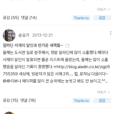
려 더 노력 해야 된다는 생각이 든다.아이들 그림책으로도 많은 것을
을 골라 와서 읽어주고 소개했다. 접힌 부분 펼치기 ▼ 펼친 부분 접
더보기
배우게 된다
기 ▲ 회원들은 나름 검증된 좋은 책을 소개받아 만족도가 높았다.서
공감 (
55
)
댓글 (14)
로가 알고 있는 좋은 그림책을 공유하는 건 즐거운 일이다.오늘 모임
에서 소개된 책은... 각자 추천한 책에 한국 작품이
적어서다음 모임에는 <그림책, 한국의 작가들>을 읽고 필이 꽂힌 작
순오기
2013-12-21
메뉴
가 한두 명을 정해 작가와 작품을 나누기로 했다. 그 다음에는 세계의
알라딘 서재의 달인과 반가운 새책들~
작가들에 대해 공부하고... 오늘은 부부가 함께 작업한 그림책
올해는 도서관 일로 분주해서, 정말 알라딘에 많이 소홀했다.해마다
에 대해서도 이야기를 나눴는데, 다음에 찬찬히 살펴보기 위해 담아
서재의 달인이 발표되면 줄곧 리스트에 올랐는데, 올해는 많이 소홀
둔다. 존 버닝햄과 헬렌 옥슨버리 접힌 부분 펼치기 ▼
했음을 알라딘 기록이 증명했다.ㅠhttp://blog.aladin.co.kr/zigi/6
펼친 부분 접기 ▲ 사라 스튜어트와 데이비드 스몰
755359 세상에, 방문자가 많은 서재 2위.... 헐, 로쟈님 다음이다~
다이앤 딜론과 리오 딜론 김근희와 이담 신
@@리뷰나 페이퍼를 많이 쓴 순위에는 눈씻고 봐도 안 보이고,^^다
혜원과 이은홍 모두 젊은 엄마들이라 자기 아이에게 좋은
른 서재에 댓글을 많이 남긴 알라디너 순위는 4위 596 개댓글이 많
책을 읽히기 위해서도 열심이다.좋은 그림책 뿐 아니라 아이들 성장
더보기
이 달린 서재 순위는 6위 660 개내가 단 댓글보다 내 서재에 달린 댓
단계에 맞춰 책읽기 단계도 높여갈 수 있도록 공부도 열심이다.그림
공감 (
15
)
댓글 (16)
글이 더 많았다. 죄송 ㅠ리뷰나 100자평을 거의 쓰지 못했는데도 땡
책이나 좋은 책에 대한 이론서도 읽고 내용을 공유하기로 했다.
스투 10위에 올려준 구매자들께 감사하고... http://blog.aladin.co.