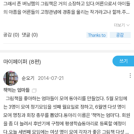
그래서 존 버닝햄의 그림책은 거의 소장하고 있다.어른으로서 아이들
저버리지 말고 함께 살아가야 하리라! 초등학교 저학년은 저학년대로
의 아픔을 어른들의 고정관념에 경종을 울리는 작가라고나 할까.주인
고학년은 고학년대로 눈높이에 따라 충분히 토론할 수 있는 책이다.
공들은 대부분이 순수하지만 소외되어 있는 대상들이다. 보르카 역시
아이들이 다양한 시각으로 주제에 접근하도록 어른들이 이끌어주면
더보기
나면서 부터 깃털이 없는 장애가 있는 기러기이다.깃털처럼 보이는
좋을 책이다. 요즘은 장애우를 소재로 한 동화가 많다. 아이들은 다름
공감 (
0
)
댓글 (0)
회색털옷을 엄마기러기가 짜주었지만 언니 오빠들에게 놀림거리만
을 인정하고 받아들일 마음도 준비되었고 실천할 의지도 갖추고 있
된다.겨울이 다가와 따뜻한곳으로 기러기 들이 날아갈때,보르카는 숨
다. 하지만 세상은 아직 그런 준비가 충분치 않다. 따가운 눈총도 불쌍
어서 떠나가는 기러기 들을 지켜본다.하늘을 나는 법을 배우지 못해
히 여기는 눈길도 있는 게 사실이다. 그때마다 장애우들도 움츠러들
쓰기
마이페이퍼 (8편)
서.혼자남은 보르카는 크롬비호라는 배를 타고 런던으로 와서 큐가든
거나 물러서지 말고 당당히 현실과 부딪혀 보르카의 큐가든 같은 세
이라는 일년내내 온갖 기러기들이 살고있는 공원으로 가게된다.그곳
상을 이루어 나가자!
순오기
2014-07-21
메뉴
의 기러기들은 깃털없는 보르카를 보고도 웃지도 않고 놀리지도 않고
모두들 친절했다.우리들은 모두 보이지는 않지만 조금씩은 부족한 부
책먹는 엄마들
분을 가지고 있다. 나는 초등학교시절 다리가 소아마비인 친구를 등
그림책을 좋아하는 엄마들이 모여 동아리를 만들었다. 5월 모임에
하교시 가방을 들어준 적이 있다.그때 우리들은 모두 그아이를 도와
는 3명이 모여 정기모임을 셋째 월요일로 정하고, 6월엔 다섯 명이
주었다 가방을 들어주고 계단을 오를때 부축해주고 그러면서 함께 공
모여 명칭과 회장 총무를 뽑았다.동아리 이름은 '책먹는 엄마'다. 회원
부를 했는데,요즘의 아이들은 나와 다르다는 것에 굉장히 민감하다.
을 좀 더 늘려서 후반기에 구청에 평생학습동아리로 등록할 예정이
나쁜쪽으로 .우리 어른들이 더불어 사는 세상임을 아이들에게 보여주
다.오늘 세번째 모임에는 여섯 명이 모여 각자가 좋은 그림책 다섯 권