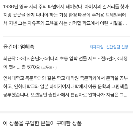
1936년 영국 서리 주의 파넘에서 태어났다. 아버지의 일거리를 찾아
혼자 남겨져 슬픔에 찬 보르카는 여기저기 머물 곳을 찾다가 어떤 배
지방 곳곳을 옮겨 다녀야 하는 가정 환경 때문에 주거용 트레일러에
에 올라탄다. 다행히 착한 친구들을 만난 보르카는 긴 여행 끝에 런던
서 지낸 그는 자유주의 교육을 하는 섬머힐 학교에서 어린 시절을 보
에 있는 큐 가든에 도착하고, 보르카를 이상하게 여기지 않는 친절한
냈고, 런던 센트럴 아트스쿨에서 일러스트레이션과 그래픽 디자인을
기러기들과 행복하게 살게 된다.
공부했다. 졸업 후 2년 동안 이탈리아, 유고슬라비아, 이스라엘을 여
옮긴이:
엄혜숙
저자파일
신간알림 신청
행하며 다양한 직업을 가졌다. 자유롭고 진보적인 환경은 훗날 그에
버닝햄의 이 작품은 장애아에 대한 관심을 환기시키는 책이다. 그러
게 《지각대장 존》, 《깃털 없는 기러기 보르카》 같은 작품의 좋은 재료
나 사랑으로 감싸 장애를 극복하도록 한 이야기는 아니다. 무조건 희
최근작 :
<각시손님>
,
<키다리 초등 입학 선물 세트 - 전5권>
,
<떼쟁
가 되었다. 1963년 《깃털 없는 기러기 보르카》, 1970년 《검피 아저
망을 이야기하지 않는다. 더 많은 사랑과 격려를 받아야할 보르카에
이 쳇>
… 총 570종
(모두보기)
씨의 뱃놀이》로 케이트 그린어웨이 상을 받았다. 헬린 옥슨버리와 결
게 가족들은 신경 쓰지 않는다. 혼자 뒤쳐저도 알아차리지 못한다. 그
연세대학교 독문학과와 같은 학교 대학원 국문학과에서 문학을 공부
혼해 아이들을 키우면서, 아이와 어른의 시선을 오가는 독특한 구성
런 보르카를 구원해 주는 것은 오히려 온갖 이상야릇한 새들이 살고
하고, 인하대학교와 일본 바이카여자대학에서 아동 문학과 그림책을
으로 아이의 내면 심리를 잘 표현하는 작가, 순수하고 맑은 아이들의
있는 공원이다.
공부했습니다. 오랫동안 출판사에서 편집자로 일하다가 지금은 그림
모습을 그대로 옮겨 놓는 작가, 동물과 어린이를 사랑하는 작가라는
책 번역과 창작, 강연과 비평을 하고 있습니다. 우리말로 옮긴 책으로
평을 받아왔다. 그동안 《알도》, 《비밀 파티》, 《마법 침대》 등 수십여
정상적인 기러기 사회에서 적응하지 못하고, 가족에게조차 따뜻한 관
는 『깃털 없는 기러기 보르카』, 『플로리안과 트랙터 막스』, 『개구리와
편의 작품을 선보였고, 영국의 대표 작가로 한스 크리스티안 안데르
심을 받지 못하고, 다양한 새들이 모여 사는 곳에서 비로소 행복을 찾
두꺼비는 친구』, 『이름 없는 나라에서 온 스케치』, 『비에도 지지 않
이 상품을 구입한 분들이 구매한 상품
센 상 최종 후보에 여러 번 이름을 올렸다. 2019년 1월 영면하였다.
는 보르카의 이야기를 어떻게 이해해야 할까?
고』, 『은하 철도의 밤』, 『작가』, 『끝까지 제대로』, 『작아지고 작아져