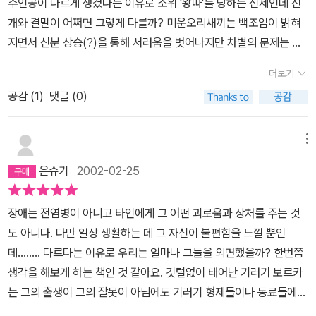
주인공이 다르게 생겼다는 이유로 소위 '왕따'를 당하는 신세인데 전
림이 강하고 거칠게 느껴진다. 보르카가 부딪혀야 할 세상이 이렇게
개와 결말이 어쩌면 그렇게 다를까? 미운오리새끼는 백조임이 밝혀
거칠고 험하다는 것을 보여주는 것이리라. 부모형제의 사랑을 받으며
지면서 신분 상승(?)을 통해 서러움을 벗어나지만 차별의 문제는 여
곱게 자라야 할 보르카는, 남들과달리 깃털없이태어났기에 따가운 눈
전히 남겨져 있다. 스스로 극복한 것도 아니다.그러나 보르카에게는
총을 피할 수 없다. 깃털이 없는 것말고는 아무 이상이 없는데도 함께
더보기
서러움을 준 기러기들 뿐 아니라 따뜻하게 받아준 개 파울러와 선장
어울리지 못하고 놀림거리가 된다. 포근한 깃털처럼 회색실로 털옷을
공감 (
1
)
댓글 (0)
아저씨 그리고 '큐 가든'의 다른 기러기 친구들이 있었다. 특별한 동정
짜 입힌 어머니조차도 보르카의 외로움을 알지 못한다. 너무 바쁘다
심이 아닌 그냥 보통의 친구처럼 말이다.인상적인 인물은선장아저씨
는 이유로...... 바로 우리 어머니들의 모습이다. 자녀의 성장기에 엄마
다. 선장아저씨는 '우리하고 가려면 뱃삯만큼 일을 해야지.'라고 단호
메뉴
역할보다 더 중요한 일이 있을까? 아이가 부르면 달려가서 안아주고
히 말한다. 보르카는 부리로 밧줄을 감고 배 바닥을 청소하는 일을 맡
놀아줘야 하는데, 엄마는 바쁘다고 혼자 놀아라 방치하는 경우가 있
은슈기
2002-02-25
는다. 일을 하고나면 맛난 음식을 듬뿍 받는다. 도움을 받지만 비참함
으니 플럼스터 부인과 다를바가 없다.혼자 갈대밭에 들어가 엉엉 우
을 느끼며 도움을 받는 것이 아니다. 바로 이런 점 때문에 이 책이 감
는 보르카가 우리 아이의 모습은 아닐까 돌아보게 한다. 바쁜 일상에
장애는 전염병이 아니고 타인에게 그 어떤 괴로움과 상처를 주는 것
동적이다.그림만으로도 흥미롭고 따뜻하다. 그런데 출판사에서 실수
아이를 소홀히 하여 울게 하지 않는지, 엄마에게 하고 싶은 말을 못해
도 아니다. 다만 일상 생활하는 데 그 자신이 불편함을 느낄 뿐인
를 했다. 내가 산 책은 2009년 5월에 47쇄 째 찍어낸 책같은데 마지
끙끙 앓는 일은 없는지 세심한 보살핌으로 키워야 한다. 보르카가 수
데........ 다르다는 이유로 우리는 얼마나 그들을 외면했을까? 한번쯤
막 장 마지막 행에서 '앗! 이런 실수를.'하고 안타까운 한숨을 내쉴 수
업에 빠지거나 겨울여행에 빠졌어도 알아채지 못한 부모라면 온전하
생각을 해보게 하는 책인 것 같아요. 깃털없이 태어난 기러기 보르카
밖에 없었으니. '어딘가 다른 기러기를 보게 될 것예요.'라는 이 대목 .
게 돌봤다고 할 수 없을 것이다. 부모의 따뜻한 보살핌을 받지 못한 보
는 그의 출생이 그의 잘못이 아님에도 기러기 형제들이나 동료들에게
'거예요.'나 '것이에요.'라고 해야 할 것을. 오자다
르카는 이제세상에 버려져 혼자 거친 세상을 살아내야 한다. 세상은
따돌림과 놀림을 당하면서 점점 소극적인 행동을 하고 주위동료들을