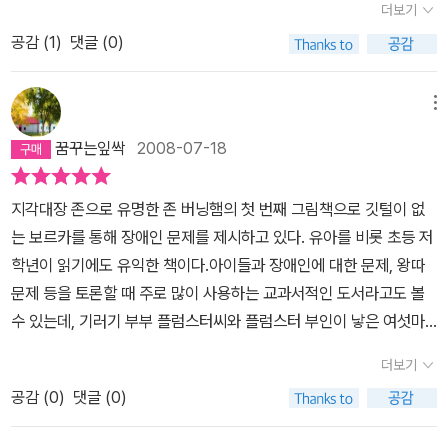
더보기
따뜻한 온실이 아닐진대 이 일을 어쩔거나?보르카, 눈물만 흘려서는
피해 혼자만의 공간을 만들고 그러면서 수영하는 법이나 나는법을 배
안돼! 자~ 온통 회색빛으로 보슬보슬 비까지 내리는 바닷가의 풍경은
공감 (
1
)
댓글 (0)
울수 있는 교육의 기회조차도 빼앗긴다.특히 우리 한국에 사는 모든
보르카가 헤쳐나갈 세상이다. 아무도 돌봐주지 않고 누구도 도와줄
장애인들의 삶을 담아낸것 같다. 우리는 장애인에게 너무도 뿌리깊은
수 없는 현실이다. 이제 용감하게 뚜벅뚜벅 걸어가야 한다. 보르카는
선입견으로 우리 주위에 다가오지 못하도록 벽을 단단히 쌓아 온 것
메뉴
어두컴컴한 바닷가 불거진 배 한 척을 골라 올라갔다. 멍멍 짖어대는
이 현실이다. 크롬비호의 선원이나 개처럼 그에게 똑같은 존재로 인
꿈꾸는잎싹
2008-07-18
개를 만나 지붕 있는 곳에서 쉬고 싶었다고 말한다. 스스로 용기를 내
식하고 따뜻한 손을 내밀고 같이 생활한다면.... 기러기 보르카처럼 다
어 다가서는 것, 바로 이것이 장애우가 세상에 나아갈 때 가져야 할 기
시 자신감을 되찾고 살아있는 생명, 그 자신의 존재에 대해 소중함을
지각대장 존으로 유명한 존 버닝햄의 첫 번째 그림책으로 깃털이 없
본자세다. 누가 먼저 손내밀거나 도와주지 않아도 움츠러들거나 뒤로
느끼며 행복해하지 않을까? 그 모습을 지켜보는 우리도 더불어 행복
는 보르카를 통해 장애인 문제를 제시하고 있다. 유아를 비롯 초등 저
물러서지 말고, 남들과 달라도 먼저 손내밀어 세상과 함께 손잡고 가
감을 느끼지 않을까? 한번 스스로들 물어봐야 한다. 그리고 우리 아
학년이 읽기에도 유익한 책이다.아이들과 장애인에 대한 문제, 왕따
려는 적극적인 자세를 가져야 한다.보르카는 코롬비 호에서 멍멍이파
이들에게 다같이 사는 모습에 대해서 이야기를 해봐야 한다.
문제 등을 토론할 때 주로 많이 사용하는 교과서적인 도서라고도 볼
울러의 도움으로 선장과 사람들과도 친해진다. 물론 당당하게 배삯만
수 있는데, 기러기 부부 플럼스터씨와 플럼스터 부인이 낳은 여섯마
큼 일을 거들고 맛난 음식을 듬뿍 받는다. 장애우라고 무조건 동정이
리의 알 가운데 다른 형제들과는 태어날 때 부터 다른 보르카는 형제
나 일방적인 도움만 받아서는 안된다. 스스로 한몫을 감당하는 삶의
더보기
들의 놀림을 받는다. 가정에서 장애인 형제가 있을 때, 어떻게 대해주
자세를 가져야 한다. 보르카는 선원으로서 한몫을 담당하고 드디어
공감 (
0
)
댓글 (0)
어야할지? 가족들이 보르카를 너무 챙기지 않은 점에 대해서 함께 생
런던에 도착한다. 이제 회색바다가 희망에 찬 붉은 그림으로 바뀌었
각해 볼 문제인 것 같다. 물론 플럼스터 부인이 보르카를 위해 털옷을
다. 새로운 세계, 새로운 인생이 펼쳐질 보르카의 앞날에 희망이 보인