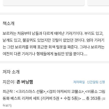
책소개
보르카는 처음부터 남들과 다르게 태어난 기러기이다. 부리도 있고,
날개도 있고, 물갈퀴도 있었지만 깃털이 없었던 것이다. 엄마 기러기
는 그런 보르카를 위해 포근한 회색 털옷을 짜준다. 그러나 보르카는
여전히 다른 기러기나 형제들에게 놀림만 받을 뿐이다.
털옷 때문에 물에 들어가기도 어려운데다, 다른 기러기들까지 못살게
저자 소개
구는 통에 보르카는 모두가 배워야할 '날기'와 '헤엄치기'조차 배우지
못한다. 엄마, 아빠마저 너무 바빠 그런 사실을 모른채 지나간다. 결국
지은이:
존 버닝햄
저자파일
신간알림 신청
모든 기러기들이 따뜻한 곳으로 날아갈 때 보르카는 혼자 남는다. 보
최근작 :
<크리스마스 선물>
,
<검피 아저씨의 코뿔소>
,
<비룡소 그림
르카가 빠졌다는 사실을 아무도 알아차리지 못하고 기러기들은 떠나
동화 베스트 리커버 세트 (리커버 5권 + 수첩 5종)>
… 총 353종
(모
버린다.
두보기)