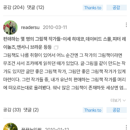
미리보기와 포토리뷰로 고르고 골라 사고, 사서 보고 밸로인 책들은
0년 넘게 사랑받고 있는 로버트 먼치의 그림책으로, 아빠와 딸, 셰릴
공감 (
204
)
댓글 (12)
에 존 버닝햄은 서섹스에서 나무를 베기도 하고, 햄프셔의 유기농 농
방출. 그러니깐, 아래의 책들은 믿을만해요. 라고 생각해요. 언젠가 아
이 얼음낚시를 하러 가서 벌어지는 사건을 흥미진진하게 그리고 있
장에서 과일 나무를 돌보기도 하고, 런던의 신경쇠약환자 전용 국립
래의 그림책들을 모두 포토리뷰로 올리는 것이소박한 목표라면 목표.
다. 아빠와 셰릴에 맞선 아빠 물고기와 아기 물고기. 그들이 서로를 향
병원에서 환자를 옮기기도 했어요.또, 국제평화봉사단에서 일할 때는
고양이 그림책왜 아니겠는가, 고양이 그림책. 좋아합니다. <달을 먹
해 미끼를 던지고, 붙잡히고 구출하는 과정을 재미있게 담고 있다.(알
readersu
2010-03-11
메뉴
글래스고의 고반에 있는 빈민가를 재건하는 일을 돕기도 하고, 남부
은 아기 고양이>는 특히 애정하는 책이다. 분명 고양이를 키우는 것
라딘 책소개) 존 버닝햄의 새책도 궁금하다. 접힌 부분 펼치기
편애하는 몇 명의 그림책 작가들-이세 히데코,데이비드 스몰,피터 레
이탈리아에서 학교 짓는 일을 돕고, 이스라엘에 가서는 미국 퀘이커
임에 틀림없는 작가, 캐빈 행크스가 그리는 아기 고양이의 '달 따러가
▼ 우리도서관에 소장한 존 버닝햄의 책들~ 아직 소장하
이놀즈,앤서니 브라운 등등
교도를 위해 오래된 마을을 부수고 운동장을 만들기도 했어요.병역
는 모험'은 흑백으로 그려져 있음에도 역동적이고, 고즈넉한 달밤 분
지 못한 책.... 펼친 부분 접기 ▲ 그리고, 관심 가는 새 책들~
그림책도 나름 취향이 있어서 어느 순간엔 그 작가의 그림책이라면
대체 근무가 끝나고 무엇을 할지 모르는 상황에서 그는우연히 서머힐
위기까지. 미술관 주제도 좋아하는데, <우리 삼촌앤디 워홀의 고양이
무조건 사서 조카에게 읽히던 때가 있었다. 글·그림을 같이 만드는 작
학교 친구를 만나게 됩니다. 그 친구는 센트럴 미술학교에서 공부하
들>은 실제로 앤디 워홀의 조카가 그린 앤디 워홀과 고양이 이야기이
가도 있지만 글만 좋은 그림책 작가, 그림만 좋은 그림책 작가가 있게
고 있었는데재밌겠다는 생각이 들어서 존 버닝햄도 그 학교에 들어가
다.Art +그림책<세상에서 가장 유명한 미술관>은 정말 사랑스러운
마련이다. 그런 작가들 중, 내가 유난히 편애하는 그림책 작가를 머리
게 되죠.그리고 3년 과정의 그래픽 디자인과 일러스트레이션을 공부
책이다. 사람들이 돌아간 빈 미술관에서 벌어지는 개판(?) 막스 뒤코
에 떠오르는대로 올려봤다. 워낙 많은 그림책이 존재하듯 세상엔 엄
합니다.그의 포트폴리오 구경해보시죠.저는 손과 발을 이용한 그림을
스의 <잃어버린 천사를 찾아서>와 <비밀의 방 볼뤼빌리스>는 미술
청난 수의 그림책 작가들이 존재한다. 그들 중에 누군가를 추천하고
보고 '기발하다! 사물을 다른 각도로 보는 게 필요해!' 뭐 요런 걸생각
과 건축등의 주제를 화려한 일러스트와 큼직한 판형으로 표현하고 있
더보기
고른다는 것은 말도 안 되는 일, 해서 내가 읽어본 그림책 중에서 내
했다죠.그의 부인은 헬렌 옥스버리인데 센트럴 미술학교에서 만났답
다.나무 그림책이미지 크기가 참 제각각인데 ^^a <나무는 좋다>는
공감 (
33
)
댓글 (2)
취향에 들어온 그런 그림책 작가들을 골랐다.1. 존 버닝햄존 버닝햄을
니다.그녀는 무대 디자인을 전공했지만 결혼 후에는 어린이 책에 그
작고, <나무>는 아주 작고, <커다란 나무>는 아주 커요. <끝없는 나
모르면 그림책을 읽었다고 할 수 없을 것이다. 소개할 책이 무척 많지
림을 그렸어요.사람들이 직업이 같아서 힘들지 않냐고 물어본다는데
무>는 큰 편. <나무는 좋다>와 <커다란 나무>는 네버앤딩 200권
만 조카랑 나랑 재미있게 읽은 존 버닝햄의그림책을 골랐다. 그 많은
존 버닝햄은 헬렌이 낫다고 생각하고헬렌은 존 버닝햄이 낫다고 생각
꿈꾸는잎싹
2010-01-12
메뉴