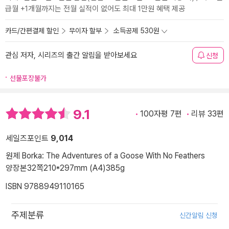
급월 +1개월까지는 전월 실적이 없어도 최대 1만원 혜택 제공
카드/간편결제 할인
무이자 할부
소득공제 530원
관심 저자, 시리즈의 출간 알림을 받아보세요
신청
선물포장불가
9.1
100자평 7편
리뷰 33편
세일즈포인트
9,014
원제 Borka: The Adventures of a Goose With No Feathers
양장본
32쪽
210*297mm (A4)
385g
ISBN 9788949110165
주제분류
신간알림 신청