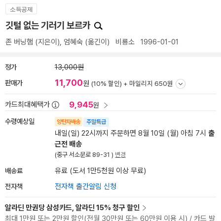
소득공제
깃털 없는 기러기 보르카
존 버닝햄
(지은이),
엄혜숙
(옮긴이)
비룡소
1996-01-01
정가
13,000원
11,700
판매가
원
(10% 할인) +
마일리지 650원
9,945
카드최대혜택가
원
수령예상일
양탄자배송
주말특급
내일(일) 22시까지 주문하면 8월 10일 (월) 아침 7시
출
근전 배송
(중구 서소문로 89-31 )
변경
배송료
유료 (도서 1만5천원 이상 무료)
전자책
전자책 출간알림 신청
알라딘 만권당 삼성카드, 알라딘 15% 청구 할인
최대 1만원 또는 2만원 할인(전월 30만원 또는 60만원 이용 시) / 카드 발