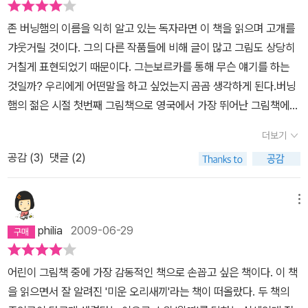
존 버닝햄의 이름을 익히 알고 있는 독자라면 이 책을 읽으며 고개를
갸웃거릴 것이다. 그의 다른 작품들에 비해 글이 많고 그림도 상당히
거칠게 표현되었기 때문이다. 그는보르카를 통해 무슨 얘기를 하는
것일까? 우리에게 어떤말을 하고 싶었는지 곰곰 생각하게 된다.버닝
햄의 젊은 시절 첫번째 그림책으로 영국에서 가장 뛰어난 그림책에
주는 '케이트 그리너웨이 상'을 받은 작품이란다. 어린이 그림책에선
더보기
글보다 그림이 더 많은이야기를 담고 있는 것이 한 특징이다. 따라서
공감 (
3
)
댓글 (2)
어린 독자의 눈길을 잡아 끄는 것도 역시 그림이다. 하지만 이 책은 아
이들의 눈길을 잡아 끌지도 붙잡아 두지도 못한다. 또한 이야기에 빠
져들기도 어렵고 집중하는 시간도 짧다. 왜 그럴까 따져보니, 보르카
메뉴
를 제외한 등장인물의 이름이 귀에 낯설고 입에 올리기도 어렵기 때
philia
2009-06-29
문일거라 생각됐다.게다가 매끄럽지 못한 번역, 우리말 어순에 맞지
않는 문장이 간간이 눈에 띈다. 출판된지 10년도 넘었으니 번역을 다
어린이 그림책 중에 가장 감동적인 책으로 손꼽고 싶은 책이다. 이 책
듬어서 개정판으로 나왔으면 좋겠다.그림으로 이야기를 들려주는 그
을 읽으면서 잘 알려진 '미운 오리새끼'라는 책이 떠올랐다. 두 책의
림책의 특성에 맞게 세심하게 살펴보자. 검은선으로 굵게 처리된 그