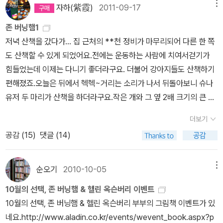
kr/zigi/6755357 즐겨찾기가 많이 된 서재, 공감을 많이 받은 리뷰,
자하(紫霞)
2011-09-17
메뉴
댓글이 많이 달린 리뷰나 페이퍼 순위에도 이름이 없다.2014년에는
존 버닝햄1
많이 분발해야 겠다는 다짐을 하며고마움을 담아 오랫만에 새책 페이
저녁 산책을 갔다가... 집 근처의 **천 정비가 마무리되어 다른 한 쪽
퍼를 올려본다. 휴가오는 우리 아들만큼이나 반가운 이용포 작가님
도 산책할 수 있게 되었어요.전에는 운동하는 사람에 치여서걷기가
의 새 책이 나왔다!!이분의 전작을 읽은 분들은 이용포 작가님 책이 얼
힘들었는데 이제는 다니기 좋더라구요. 더불어 강아지들도 산책하기
마나 재밌는지 다 알지만, 이 책도 역시 실망시키지 않고 재밌다~
편해졌죠.오늘은 뒤에서 헥헥~거리는 소리가 나서 뒤돌아보니 슈나
<강림도령>이용포 글, 배종숙 그림, 한국고소설학회 감수 / 웅진주
유저 두 마리가 산책을 하더라구요.작은 개와 그 옆 2배 크기의 큰 개
니어 / 2013년 11월 첫 페이지만 펼쳐봐도 호기심이 바짝 땡기는 강
가 동시에 헥헥~거리니 지나가는 사람들이 다 쳐다봤어요.^^동생은
림도령 이야기~ ^^김치 고을에 사는 강림은 엄청 잘생기고 훤칠해서
더보기
강아지를 싫어해서 옆으로 피하고 저는 잠시 아주머니 옆에 붙어 걸
인기가 많아.처녀 귀신도 강림을 보러 올 정도라나. 게다가 힘도 엄청
공감 (
15
)
댓글 (14)
으며 작은 강아지를 가리키며 '얘가 새끼예요?'라며 말을 걸었죠.아주
세서 도깨비랑 씨름을 해도 도깨비를 거꾸러뜨릴 정도야.그런데 강림
머니는 '아니요. 얘가 엄마에요.'하시더군요. 아들인지 딸인지도 물어
에게 살아 있는 사람은 절대 갈 수 없다는 저승에 다녀오라는 임무가
볼껄...아주머니는 바쁘게 개를 데리고 앞서 가셨어요.존 버닝햄은 앤
순오기
2010-10-05
메뉴
주어졌어!!!이제 강림은 어떻게 하면 좋아? 맛보기 그림은 알라딘 팬
서니 브라운과 함께 영국을 대표하는 그림책 작가입니다.그림책을 보
들을 위한 서비스~ ^^ 나도 작가님처럼 나이가 들수록, 애인 아들
10월의 선택, 존 버닝햄 & 헬린 옥슨버리 이벤트
기 시작한지 얼마 되지 않았지만 그의 그림책에 홀딱 반했습니다.존
을 기다리는 것만큼이나 옛이야기가 좋다~ ^^그래서 다시 읽어본 이
10월의 선택, 존 버닝햄 & 헬린 옥슨버리 부부의 그림책 이벤트가 있
버닝햄은 어린 시절 대부분을 가족과 함께 캐러번이라는 주거용 트레
용포 작가님의 옛이야기 그림책, 정말 재밌다. 그리고 또 좋아하는
네요.http://www.aladin.co.kr/events/wevent_book.aspx?p
일러에서 살았다고 하더군요. 학교를 9군데나 옮겨 다니고13살에는