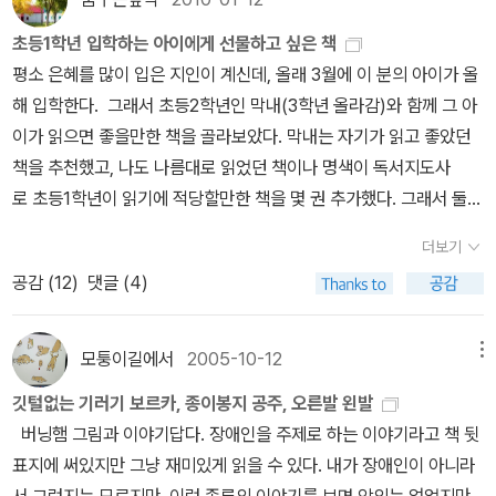
소개하는 그 책에서 보고 골랐는데, <나무는 좋다>의 그림이 네버앤
것 중에 일 순위는 바로『야, 우리 기차에서 내려』이다. 내용도 재미있
한대요. 본 받을만한 부부이지 않아요?헬렌 옥스버리가 그린 그림책
딩 200권 그 책의 맨 뒷장 이미지이기도 하고, <커다란 나무>는 대
초등1학년 입학하는 아이에게 선물하고 싶은 책
었지만 반복되는 저 말! '야, 우리 기차에서 내려!'는 아이들에게 웃음
들입니다. 저는 <곰 사냥을 떠나자>를 좋아해요.글과 그림이조금씩
담하고 예술적인 그림이 인상적이었어요. 뜨는 그림책 작가.편에 나
평소 은혜를 많이 입은 지인이 계신데, 올래 3월에 이 분의 아이가 올
을 자아내게 흥미를 느끼게 만든다.그림은 말할 것도 없다.『깃털 없는
바뀌어서 반복되거든요. 꼭 후크 송 같아요.다시 돌아와서 존 버닝햄
왔던걸로 기억. <끝없는 나무>의 클로드 퐁티를 좋아합니다. <나무>
해 입학한다. 그래서 초등2학년인 막내(3학년 올라감)와 함께 그 아
기러기 보르카』나『검피 아저씨의 드라이브』역시 재미있게 읽은 그림
은 미술학교를 졸업하고 이스라엘에 가서 애니메이션에 필요한 인형
의 옐라 마리 역시 유명하지요.<빨간 풍선의 모험>의 작가에요. 저는
이가 읽으면 좋을만한 책을 골라보았다. 막내는 자기가 읽고 좋았던
책들이다.2. 앤서니 브라운존 버닝햄과더불어 우리나라에서 어린이
을 만들기도 하고 영국에 돌아와서 포스터를 만드는 일을 했습니다.
나무책을 좋아합니다. 위의 나무책 말고 다른 나무책 있으면 제보 부
책을 추천했고, 나도 나름대로 읽었던 책이나 명색이 독서지도사
로 자라면서 이 작가를 모른다는 것은 역시 말도 안 되는 일.앤서니 브
이게 모두 런던 운송국 포스터라니 훌륭하지 않습니까?이때부터 그
탁드려용-클로드 퐁티클로드 퐁티의 그림을 좋아해요. 대담하고, 화
로 초등1학년이 읽기에 적당할만한 책을 몇 권 추가했다. 그래서 둘이
라운그야말로 글과 그림이독특한 작가다. 그림책을 좋아하지 않아도
는 그림책 그림을 그리는 준비를 했는지도 몰라요.존 버닝햄의 첫번
려하고, 판타스틱하지요. 볼드한 색감도 매력적.클로드 부종친숙한
서 스물권의 리스트를 만들었다. 마음같아서는 몽땅 사주고 싶지만,
한번쯤은 그의 글을 읽어보지 않았을까 싶다.아무 생각 없이 엄마 이
째 그림책은 <깃털 없는 기러기 보르카>입니다.이 책의 그림으로 케
더보기
그림. 클로드 부종.내가 가지고 있는건 <아름다운 책>, <파란 의자>,
현재까지로는 그저 소원일 뿐이다. 그래서 나의 소망상자에 담아본
야기인 줄 알고 읽고선 놀라워 했던『돼지책』의 충격이라니!! 이 책을
이트 그리너웨이 상을 받았어요.첫 작품부터 상이라니...컬러 석판 인
공감 (
12
)
댓글 (4)
<이웃사촌> 정도인가. 무튼,한 권씩 모아서 전권을소장하겠어. 라고
다. 입학하기전에 내가 이벤트 당첨이라도 되서 적립금이라도 왕창
읽은 어린이들은 아마 그 뒤로 엄마 말 잘 들었을 거라는 생각이 든다.
쇄로 출판된 최초의 책이라고 하는군요.책 속에서 보르카는 나중에
생각하는 작가.이 작가의 책은 화려하거나 예쁜 그림, 그런건 아닌데,
생기거나, 혹은 글이라도 하나 당선되어 상품권이라도 받게 되면 당
^^앤서니 브라운의 모든 그림책을 올리고 싶지만 대충 이 정도!3. 로
런던의 큐 가든에 살게 되는데 책이 출판된 지 30년이 지난 후존 버
내용이 좀 골때리는... 크크 기기묘묘한 이야기에 훅 빨려들다가 마지
장 사주고 싶어서... 비록 이 모든 책을 다 못사 줄지라도 말이다. <
모퉁이길에서
2005-10-12
메뉴
렌 차일드『난 토마토 절대 안 먹어』의 작가 로렌 차일드, 조카랑 같이
닝햄은 한 미국인으로부터 편지를 받았다고 해요.영국의 큐 가든에
막 반전에서 으하하 웃음이 터져버리고 마는. 그러나 동시에 심오하
올해 1학년에 입학하는 아이에게 주고 싶은 책들> 1. 지각대장존 : 더
살아본 적이 있어서 아이들 자라면서 이것저것 가리는 게 많다는 것
갔는데 두 아이가 기러기를 보고 뛰어다니며 '보르카, 보르카'라고 외
깃털없는 기러기 보르카, 종이봉지 공주, 오른발 왼발
다고 생각되는. 그런 작가.브라이언 와일드 스미스그림책 보는 맛을
이상 말이 필요없는 책이다. 존 버닝햄의 책으로 주인공 '존 패트릭노
잘 안다. 그래서 이 책을 읽고 난 뒤엔 어떡해서든 싫어하는 음식을 먹
치는 것을 보았다고요. 자신은 아이들이 어렸을 때인 30년 전부터 이
버닝햄 그림과 이야기답다. 장애인을 주제로 하는 이야기라고 책 뒷
느끼게 해주는 화려한 일러스트레이션엄청나게 화려하고, 화사한 색
먼 멕헤너시' 가 학교에 등교하며 생긴 사건들이 아이들과 어른들에
여볼려고 온갖 재미있는 단어는 다 만들어서조카가 속아(!) 넘어갈 만
책을 좋아했는데 지금의 아이들도 이 책을 좋아하며 33년이 지나서
표지에 써있지만 그냥 재미있게 읽을 수 있다. 내가 장애인이 아니라
감과 그림이 이치의 트레이드마크. 동물 그림, 서커스 그림이 많다.윌
게 배꼽빠지게 하는 책, 이런 책이라면 아이들은 금방 책읽는 재미에
한이름을 붙여준 적이 있었다. 지금은 잘 기억이 나지 않지만 엉터리
까지 보르카는 여전히 살아있다고 말입니다.아마도 지금보다 훨씬 나
서 그런지는 모르지만, 이런 종류의 이야기를 보면 악의는 없었지만