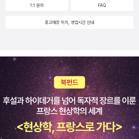
되는 환상적이고 공포스러운 그림들.안노 미쓰마사 안노 미쓰마사의
지지나 않을까 왕따 당하지나 않을까 걱정이 되는데, 이 책을 읽고 나
1:1 문의
FAQ
을 파묻고 있는 엘리자베스 브라운의 모습이 인상적이었다. 꼭 나를
그림을 좋아하는데, 특히 집그림이 탁월. <여행 그림책> 시리즈도 좋
면 놀이터에서도 자신만만해진다. 자기를 괴롭히는 아이, 놀이터에
보는 듯한 흐흐그 외좋아하는 그림책 작가는 피터 시스이며 그가 그
고, <이솝 이야기>도 좋고, <동그란 지구의 하루>도 좋다. 헥헥높은
세 무조건 다 뺐는 힘센 아이한테, 어떻게 대처해야할지 주인공의 아
중고매장 위치, 영업시간 안내
린 마들렌카 이야기는 그림도 글도 매우 독특하여 오래도록 머릿속에
곳에 올라가면 (얼마전 설때 제주올레 오름 올라갔을 적에) 안노 미쓰
빠는 놀이터에 나가는 아이에게 자상하게 교훈해주고 있다. 7. 나쁜
남았다.『마들렌카-세상을 담은 이야기』『마들렌의 개』, 또『앵무새 열
마사의 그림 같군. 뭐 이런 생각 한다는 ^^어떤 일본여행기에선가 안
어린이표: 이 세상에 나쁜어린이가 있나요? 선생님... 하고 질문하고
마리』의 그림을 그리고, 로알드 달의 글에 많은 그림을 그린 퀸틴 블
노 미쓰마사 미술관 본 적 있는데, 가보고 싶은 곳. 유리 슐레비츠유리
싶은 아이들이 있을것이다. 청소시간에 재수없게 걸려서 나쁜어린이
레이크와 『달님 안녕』『숲속의 나뭇잎집』의 하야시 아키코,숀탠의 그
슐레비츠. 아, 이 작가 책도 다 좋다. 주제들도 내가 좋아하는 주제
표를 받은 아이, 늘 자기는 나쁜어린이표만 받는 것 같은데...선생님이
림은(『도착』이나 『토끼들』)글이 없어도 공감 백배가 되며, 이세 히데
'비', '잠', '밤', '월요일' '새벽'뭐 이렇고, 파르스름한 색감도 일품. 정적
주시는 나쁜어린이표와 칭찬스티커는 과연 필요한가 생각해볼만한
코의 『나의 를리외르 아저씨』는 눈물이 핑~ 돌기도 했다.요즘 본의
이고, 명상하는 듯한 기분에 빠져들 수 있는 그림을 그려내는 작가존
동화 8. 백점만점 1학년: 고정욱 선생님께서 들려주시는 동화로 배우
아니게 그림책을 비롯하여 어린이 책을 눈여겨 볼 일이 많아졌다. 하
버닝햄존 버닝햄은 워낙 유명한 작가. 내가 좋아하는건 셜리 시리즈
는 학교생활편이다. 취학통지서, 선생님은 도깨비?, 급식시간, 숙
지만 역시 봇물처럼 밀려드는 어린이 책들 중에 내가 미처 발견하지
<셜리야, 목욕은 이제 그만!>과 <셜리야, 물가에 가지 마!> 현실과
제?, 친구사귀기, 받아쓰기, 스티커경쟁.. 등 학교에 가면 당면하게 되
못하고 놓치고 있는 좋은 책들이 얼마나 많을까, 생각하면 조금 안타
상상이 교차되는 이야기 전개가 환상적이다. 검피 아저씨 시리즈에서
는 현실에 대한 궁금증들을 민우의 이야기를 통해 재밌게 시원하게
깝기도 하다. 올리다 보니 우리나라 그림책 작가들 중에서도 좋은 작
는 마지막 장면이 좋다. 모두 옹기종기 모이는이와사키 치히로말이
말해주는 책 9. 학교에 간 개돌이: 김옥선생님의 단편모음집... 주인
가들이 많은데도 올리지 못했다. 다음에 한번 정리를 해봐야겠다.그
필요없는 유명한 작가. 그 중에서도 프로메테우스 출판사에서 나온
아이를 따라 학교에 간 개돌이의 눈을 통해 보는 학교생활이야기와
림책을 볼 때마다 늘 생각하는 것이지만 그 어떤 문학작품들보다도
이 아트북 시리즈는 정말 아트!리스베트 츠베르거리스베트 츠베르거,
재밌는 단편모음들은 저학년 아이들에게 책읽는 재미를 줄 것이다. 1
더 많은 생각을 던져주는 것이 그림책이 아닌가 싶다.
리츠베트 츠베르거, 리쓰베트 츠베르거, .. 아무튼. 이 작가의 책도 외
0. 책먹는 여우: 이 세상에 책먹는 여우가 있을까? 제목부터 아이들