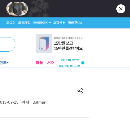
로그인
회원가입
마이페이지
고객센터
장바구니
(0)
펀드
북플
서재
투비컨티뉴드
창작플랫폼
투비컨티뉴드
019-07-25
원제 : Batman :