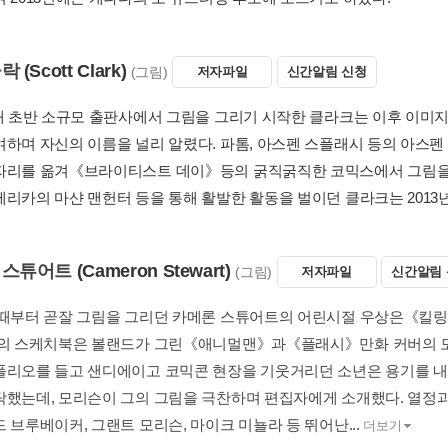
클락
(Scott Clark)
(그림)
저자파일
신간알림 신청
년대 초반 소규모 출판사에서 그림을 그리기 시작한 클라크는 이후 이미
여하며 자신의 이름을 널리 알렸다. 파톰, 아스펜 스플래시 등의 아스펜 
자리를 옮겨《브라이티스트 데이》등의 굵직굵직한 코믹스에서 그림을 맡
메리카의 마샨 맨헌터 등을 통해 활발한 활동을 벌이던 클라크는 2013
 스튜어트
(Cameron Stewart)
(그림)
저자파일
신간알림
 때부터 곧잘 그림을 그리던 카메론 스튜어트의 어린시절 우상은《킬링
그의 스케치북은 볼랜드가 그린《애니멀맨》과《플래시》만화 커버의 모
폴리오를 들고 샌디에이고 코믹콘 현장을 기웃거리던 소년은 용기를 내
탁했는데, 모리슨이 그의 그림을 극찬하며 편집자에게 소개했다. 열정
 브루베이커, 그랜트 모리슨, 마이크 미뇰라 등 뛰어난...
더보기