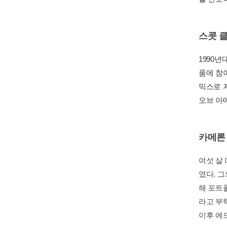
스콧 
1990
품에 참
믹스로 
오브 아
카메론
여섯 살
였다. 
해 포트
라고 부
이후 에드