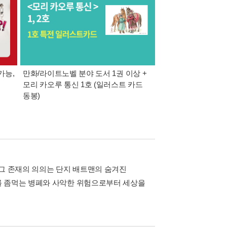
가능,
만화/라이트노벨 분야 도서 1권 이상 +
만사모 테마 2 : 완
모리 카오루 통신 1호 (일러스트 카드
동봉)
 그 존재의 의의는 단지 배트맨의 숨겨진
를 좀먹는 병폐와 사악한 위험으로부터 세상을