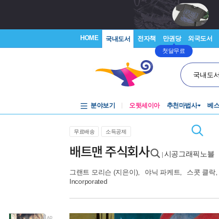
HOME
전자책
만권당
외국도서
국내도서
첫달무료
국내도
분야보기
오뒷세이아
추천마법사
베
무료배송
소득공제
배트맨 주식회사
시공그래픽노블
|
그랜트 모리슨
(지은이),
야닉 파케트
,
스콧 클락
,
Incorporated