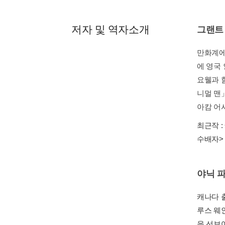
저자 및 역자소개
그랜트
만화계에
에 영국
요웰과 함
니멀 맨
아캄 어
최근작 :
수배자>
야닉 
캐나다 
루스 웨
을 선보