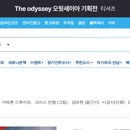
알라딘굿즈
온라인중고
중고매장
우주점
음반
블루레이
커피
서
스트
새로나온책
이벤트
정가인하도서
추천도서
작가와의 만남
북
카메론 스튜어트
,
크리스 번햄
(그림),
임태현
(옮긴이)
시공사(만화)
2