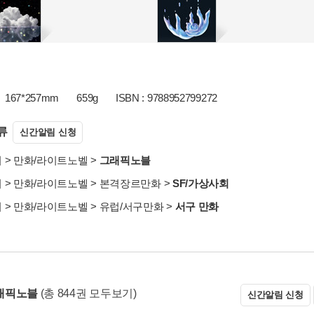
167*257mm
659g
ISBN : 9788952799272
류
신간알림 신청
서
>
만화/라이트노벨
>
그래픽노블
서
>
만화/라이트노벨
>
본격장르만화
>
SF/가상사회
서
>
만화/라이트노벨
>
유럽/서구만화
>
서구 만화
래픽노블
(총 844권 모두보기)
신간알림 신청