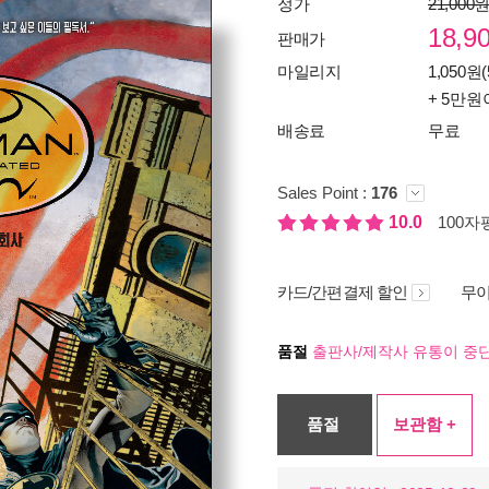
정가
21,000
18,9
판매가
마일리지
1,050원(
+ 5만원
배송료
무료
Sales Point :
176
10.0
100자평
카드/간편결제 할인
무이
품절
출판사/제작사 유통이 중단
품절
보관함 +