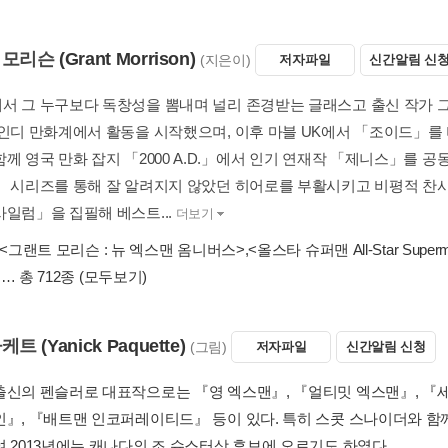
 모리슨
(Grant Morrison)
(지은이)
저자파일
신간알림 신
서 그 누구보다 독창성을 뽐내며 널리 존경받는 글래스고 출신 작가 그랜
 인디 만화계에서 활동을 시작했으며, 이후 마블 UK에서 「조이드」를 
께 영국 만화 잡지 「2000 A.D.」에서 인기 연재작 「제니스」를 공
」 시리즈를 통해 잘 알려지지 않았던 히어로를 부활시키고 비평적 찬사를
사일럼」을 집필해 베스트...
더보기
<그랜트 모리슨 : 뉴 엑스맨 옴니버스>
,
<올스타 슈퍼맨 All-Star Supe
… 총 712종
(모두보기)
파케트
(Yanick Paquette)
(그림)
저자파일
신간알림 신청
출신의 펜슬러로 대표작으로는 『영 엑스맨』, 『얼티밋 엑스맨』, 『세븐
인』, 『배트맨 인코퍼레이티드』 등이 있다. 특히 스콧 스나이더와 함
여 2013년에는 캐나다의 조 슈스터상 후보에 오르기도 하였다.