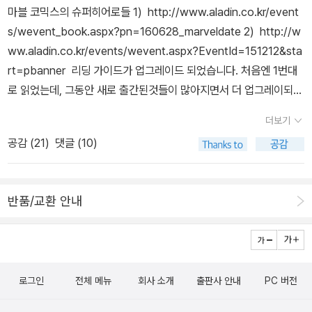
만화카페에서 초반에 읽어보 한권씩 모아서 읽어보는 '도로헤도로'진
에 데어데블의 정체가 맷 머독이라는 사실이 일간지에 폭로된다. 궁
마블 코믹스의 슈퍼히어로들 1) http://www.aladin.co.kr/event
책 크기를 두 배 가까이 키우고 고급 인쇄 용지를 사용하여 원화에 가
짜 진흙탕같은 만화~ 내가 좋아하는 SF만화. 게다가 4권이 완결
지에 몰린 상황에서도 두려움 없이 맞서는 히어로의 모습이 그려진
s/wevent_book.aspx?pn=160628_marveldate 2) http://w
까운 색감과 펜 선을 살려 제작했다. 또한 작가가 직접 고른 컬러로 책
이라서 다행입니다.^^ 소설 : 허무맹랑한 이야기라도 그 속에 삶
다. 매회 가슴 설레는 명대사와 명장면을 쏟아낸 드라마. 김은숙
ww.aladin.co.kr/events/wevent.aspx?EventId=151212&sta
커버용 패브릭을 특별 염색하는 등 완성도 있는 만듦새로 소장 가치
이 있어 읽는 동안 즐거워요. 내가 가장 좋아하는 책읽기 스타
작가 특유의 매력적인 캐릭터, 감각적인 대사 그리고 전통 설화에 모
rt=pbanner 리딩 가이드가 업그레이드 되었습니다. 처음엔 1번대
를 높였다. 또한 이미경 작가의 구멍가게 대표작에 <동전 하나로도
일, 탐독. 기타 : 가끔씩 소설이 아닌, 소장용으로나 선물용
티브를 둔 도깨비라는 독특한 소재는 시선을 사로잡기에 충분했다.
로 읽었는데, 그동안 새로 출간된것들이 많아지면서 더 업그레이되어
행복했던 구멍가게의 날들> 출간 이후 작업한 신작 14점을 수록하여
으로 함께 읽는 스타일 영어책 : 읽
그렇게 매회 tvn 자체 시청률을 경신하며 수많은 역대급 에피소드를
2번이 나왔어요. 시공그래픽노블의 리딩가이드가 있어서 다음에 읽
감동을 더하고 작가의 20년 작품 세계를 한눈에 조망할 수 있게 편집
지 않은 영어책이 많아서 되도록 구입을 자제하지만 가끔씩 번역이
더보기
남기고 간 드라마 [도깨비]의 포토에세이가 출간되었다. < 도깨비 포
을때 도움이 될까해서 페이퍼 작성중.페이퍼를 작성하면 '배트맨'과
했다.
되지 않은 책이라든지, 영어책이 재미있을것 같을때 구입합니다. 국
공감 (
21
)
댓글 (10)
토에세이>는 시청자들의 특별한 사랑을 받았던 명장면과 명대사를
'슈퍼맨'이 없다는 것을 깨달았어요. 두 만화는 마블 코믹스가 아닌
데어데블은 1964년 마블 코믹스의
내서도 있는데, 영어책도 읽어보고 싶어서 1권 구입해보았어요.
엄선하여, 드라마 현장을 직접 촬영한 미공개 스틸컷을 중심으로 구
가?? 찾아봐야하는데 귀찮아서 우선 패쓰했어요. ㅎㅎ 여러 캐릭터
스탠 리와 빌 에버렛에 의해 일찌감치 창조된 캐릭터였으나 크게 주
표지에 혹해서~~^^ ========================
성했다. 또한, 삶과 죽음, 운명과 사랑, 인간계와 신계를 넘나드는 큰
들 중에 '스파이더맨'과 '엑스맨의 울버린'이 영화탓인지 좀 더 관심이
목받지 못하다가 1980년대 초 프랭크 밀러가 재조명하면서 메이저
======================================
반품/교환 안내
스케일의 서사를 모두 담기 위해 특별히 3부에 걸친 주제별 구성으로
갑니다.페이퍼에 담고 보니 많은 책들이 출간되고 출간 예정이군
히어로 반열에 우뚝 섰다. 프랭크 밀러는 인지도가 낮은 캐릭터이던
================== 정리한책들
많은 페이지를 할애하였다.
요. 암튼 시리즈를 구입해서 보려면 휘청할듯.마블 코믹스만 빌려 볼
데어데블을 순식간에 인기 히어로로 각인시키며 만화계에 큰 반향을
=======================
수 있는 곳이 있었으면 좋겠어요. ^^ 출간일은 최근에 가까운데 이
불러 일으켰다. 이번 권에서는 헬스키친을 평정한 지하 조직의 보스
======================================
야기상 토르가 처음으로 설정되어있네요.토르는 영화도 아직 안봐서
킹핀이 조직원들의 배신으로 밀려나고 그 혼란 와중에 데어데블의 정
=================== 선물 한 책들 - 선물로 구입한 책
로그인
전체 메뉴
회사 소개
출판사 안내
PC 버전
매력적인지는 모르겠지만, 영화속 배우는 매력적입니다. ^^ (읽은후)
체가 맷 머독이라는 사실이 일간지에 폭로된다. 궁지에 몰린 상황에
도 있고, 읽고 선물한 책들도 있어요. 즐겁게 읽은책을
: 영화속 토르의 이야기와는 별개로 토르 신화를 이해하기에 괜찮았
서도 두려움 없이 맞서는 히어로의 모습이 그려진다. 전국의