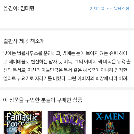
로 작화가로서 활동을 시작했다. 마블에서 브라이언 마이클 벤디스와
옮긴이:
임태현
저자파일
신간알림 신청
협업한 작품이 유명하며, 데어데블과 스파이더우먼, 헤일로, 문 나이
트를 비롯해 아이콘 임프린트의 스칼렛 등을 함께했다. 그림에 사진
과 디지털 기술을 접목시키는 한편, 수채화와 같은 전통적인 기법 또
한 능숙하게 사용한다.
출판사 제공 책소개
낮에는 법률사무소를 운영하고, 밤에는 눈이 보이지 않는 슈퍼 히어
로 데어데블로 변신하는 남자 맷 머독. 그의 아버지 잭 머독은 뉴욕 출
신의 복서로, 자신의 아들만큼은 복서 같은 싸움꾼이 아니라 진정한
엘리트 뉴요커로 자라기를 바랐다. 그런 아버지의 희망에 따라 어려
서부터 책에 빠져 살던 맷을 주변의 친구들은 ‘데어데블’이라 놀렸다.
그러던 어느 날 사고로 방사능 폐기물이 눈에 들어가 장님이 되고 마
이 상품을 구입한 분들이 구매한 상품
는 맷. 그런데 시력을 잃은 대신 그 외의 모든 감각기관이 초인적으로
발달되는 부작용을 겪는다. 시간이 흘러 법 공부를 마친 맷은 아버지
잭이 폭력 조직의 하수인으로 일하다 죽음을 맞이한 사건을 계기로
악당들을 물리치는 히어로가 되기로 결심한다. 그는 어릴 적 별명 데