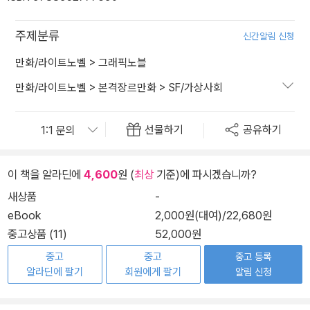
주제분류
신간알림 신청
만화/라이트노벨
>
그래픽노블
만화/라이트노벨
>
본격장르만화
>
SF/가상사회
선물하기
공유하기
이 책을 알라딘에
4,600
원 (
최상
기준)에 파시겠습니까?
새상품
-
eBook
2,000원(대여)
/
22,680원
중고상품 (11)
52,000원
중고
중고
중고 등록
알라딘에 팔기
회원에게 팔기
알림 신청