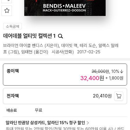
소득공제
데어데블 얼티밋 컬렉션 1
브라이언 마이클 벤디스
(지은이),
데이빗 맥
,
테리 도슨
,
알렉스 말레
프
(그림),
임태현
(옮긴이)
시공사(만화)
2017-02-25
종이책
36,000
원,
10%
32,400
원
+ 1,800원
전자책
20,410
원
배송료
무료
알라딘 만권당 삼성카드, 알라딘 15% 청구 할인
최대 1만원 또는 2만원 할인(전월 30만원 또는 60만원 이용 시) / 카드