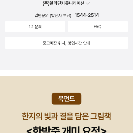
함께 나누는것이 가장 기쁜것 같습니다.
(주)알라딘커뮤니케이션
습니다. 그림도 스타일리시하지만, 전체적으로 스토리는 좀 아쉬웠습
광장에서는 1987년 이후 최대의 인파가 든 촛불이 넘실거리고 있다.
니다. 대신 토르 외전이 더 재미있었어요. 토르 (읽은후) 토르 에피
'대통령 하야'라는 분명한 구호와 함께 사어로 전락해가던 '혁명'이 '명
1544-2514
일반문의 (발신자 부담)
한권 이상 선물한 책들 - 책
소드중에 유명한 것을 모았어요. 기존에 마블 코믹스 중에 가장 양장
예혁명' '시민혁명'이라는 이름으로 사람들 사이에서 다시 거론되고
이 좋아서 친구들에게 선물하고 싶었던 책들. ===========
1:1 문의
FAQ
상태가 좋습니다. 토르 한편만 읽으면 좀 아쉽겠지만, 아이언맨과 캡
있다. 이제 혁명은 목숨 건 투쟁이 아니라, 생활 속 즐거운 축제와 다
======================================
틴 아메리카를 함께 읽으면 더 좋을것 같습니다. 타노스 역시 출간일
르지 않은 이름이 되었다. 터져나오는 외침들은 저마다 억눌러왔던
=============================== 선물 받은
중고매장 위치, 영업시간 안내
은 최근이지만 내용상은 전으로 거슬러 올라갑니다. (읽은후) : 우주
분노의 표현이기도 하다.변화의 갈망과 파괴의 감정이 동시에 터져나
책들 : 나에게 온 소중한 책선물. 알라딘에 등록되지 않은 책들도 있어
최강 악당 타노스를 이해하는 이 책을 꼭 읽어보는것을 추천합니다.
오는 시점에, 그 근원을 캐묻고 다시 역사로 귀환하는 방법을 찾기 위
요. 감사합니다.~~ 즐겁게 읽겠습니다.~~~
역시나 그림 스타일 멋져요. (읽은후) : 당시에는 그냥 재미있게 읽
한 책이다. 저자 엄기호는 과격화된 세계와 개인을 가장 깊숙한 곳에
었는데, 마블 코믹스를 정주행하면서 다시 곰곰히 되생각나는 책이예
서부터 파헤친다. 특유의 아래로부터의 글쓰기로 사회학 대중화를 이
요. 특히나 '타노스'의 활약(?)이 그후에도 마블 우주에 큰 영향을 주
끌어온 저자는 혐오와 리셋의 감정이 어디에서부터 비롯되는지, 그리
기 때문에 마블 코스믹 세계관에서 놓치지 말고 읽어야하는 책입니
고 그 끝은 무엇인지, 그럼에도 우리 사회는 어떤 희망을 가질 수 있는
다. 다시 읽으면 처음엔 몰랐던 외계종족들이 이제는 눈에 들어올것
지를 날카롭게 분석한다. 거꾸로 가는 한국 민주주의의 과거와 현재
같습니다. 인피니티 이슈 - 어떤 이야기는 이슈로 출간하고, 어떤
를 깊이 있게 분석하고 미래를 위한 제안을 담았다. 모던 클래식 75
이야기는 단행본으로 출간하는 기준이 어떤건지 궁금해지네요. 데
권. 가즈오 이시구로는 1982년 <창백한 언덕 풍경>을 발표하며 등
드풀이 스파이더맨하고만 노는줄 알았더니, 이번에는 타노슈와 함께
단해 <남아 있는 나날>로 1989년 부커 상을 수상한 이후 현재까지
종횡무진하네요. 타노스를 처음 읽었을때, 악당인데도 참 매력적이
영미권 문학을 이끌어 가는 거장으로 평가받는 일본계 영국 작가다.