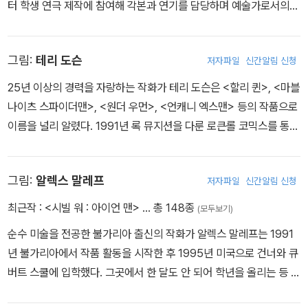
낸 「가디언즈 오브 갤럭시」 이후 벤디스가 뒤흔들어 놓은 토니 스타크
터 학생 연극 제작에 참여해 각본과 연기를 담당하며 예술가로서의
의 삶이 『인빈시블 아이언 맨』과 그 연계 타이틀에서 그려졌으며, 스
꿈을 키웠다. 딱히 미술 전문학교를 다니지 않았지만, 자신이 그린 그
트리트 히어로 루크 케이지, 아이언 피스트, 데어데블, 그리고 자신이
림의 포트폴리오로 노던켄터키 대학에서 5년간 장학금을 받으며 대
공동 창작한 제시카 존스를 집결시켜 『디펜더스』를 연재했다.
그림:
테리 도슨
저자파일
신간알림 신청
학 생활을 한 끝에 그래픽 디자인 전공으로 졸업했다. 아직 학생이던
1994년 캘리버 출판사에서 그의 대표작으로 손꼽히는 <가부키>를
25년 이상의 경력을 자랑하는 작화가 테리 도슨은 <할리 퀸>, <마블
출간하기 시작했는데, 이 작품은 이후 이미지를 거쳐 마블 아이콘 임
나이츠 스파이더맨>, <원더 우먼>, <언캐니 엑스맨> 등의 작품으로
프린트에서 출간했다. 참여한 작품으로 <데어데블>, <에일리어스>,
이름을 널리 알렸다. 1991년 록 뮤지션을 다룬 로큰롤 코믹스를 통해
<뉴 어벤저스>, <화이트 타이거> 등이 있다.
그림을 그리기 시작한 도슨은 여러 출판사에서 경력을 쌓던 중 1998
년 워런 엘리스와 함께 마블의 <스톰> 미니시리즈를 맡으며 메인스
그림:
알렉스 말레프
저자파일
신간알림 신청
트림 코믹스에 발을 들이고 연이어 그해 또 하나의 마블 엑스맨 타이
틀을 맡으며 인기 작화가로서의 입지를 굳혔다. 도슨은 현재도 마블
최근작 :
<시빌 워 : 아이언 맨>
… 총 148종
(모두보기)
과 DC 양쪽을 오가며 활발히 작품 활동을 벌이고 있다.
순수 미술을 전공한 불가리아 출신의 작화가 알렉스 말레프는 1991
년 불가리아에서 작품 활동을 시작한 후 1995년 미국으로 건너와 큐
버트 스쿨에 입학했다. 그곳에서 한 달도 안 되어 학년을 올리는 등 두
각을 나타낸 말레프는 1996년 큐버트 스쿨을 조기졸업하자마자 프