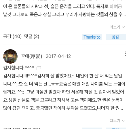
어 온 클론들의 사랑과 성, 슬픈 운명을 그리고 있다. 독자로 하여금
날것 그대로의 죽음과 상실 그리고 우리가 사랑하는 것들의 참을 수
없는 연약함에 직면하게 하는 독창적인 방식으로 인간 생명의 존엄
더보기
성, 삶과 죽음에 대한 진지한 성찰을 불러일으킨다.「타임」 '100대 영
공감 (
40
)
댓글 (2)
문 소설' 및 '2005년 최고의 소설'로 선정되며 화제가 되었고, 전미
도서협회 알렉스 상, 독일 코리네 상을 받았다. 또한 독일, 프랑스, 일
본 등 전 세계 37개국에서 번역되었다. 2016년 칼데콧 대상 수
후애(厚愛)
2017-04-12
메뉴
상작가 소피 블래콜이 전하는 어른을 위한 동화책. 옛날 사람들은 혼
감사합니다.*^^*
자 담아두기 힘든 사랑의 감정을 어떻게 했을까. 병 속에 편지를 담아
감사합니다!!!!*^^*감사히 잘 받았어요~ 내일이 한 살 더 먹는 날입
바다에 띄우고 높은 곳에 올라가 종이비행기로 접어 날리고 나무 밑
니다.^^;;한 살 더 먹는 날...ㅠㅠ요즘은 매일 매일 나이를 먹는 느낌이
동에 이름을 새기거나 아무도 없는 곳에서 큰 소리로 외치지 않았을
랄까요..^^;; 그냥 마음만 받겠다 하면 서운해 하실 것 같아서 받았어
지.그렇다면 21세기 대도시에 사는 사람들은 어쩌다 마주치는 '끌
요.생일 선물로 책을 고르라고 하셔서 고른 책이에요.한 권은 눈독이
림'에 어떻게 대처할까. 상대에게 다가가 '저 이번 정거장에 내려요.'라
많이 갔던 책이고, 궁금했던 책이라 부탁을 드렸고요,나머지 한 권은
고 말하는 사람도 있을 테지만, 대부분의 사람들은 그렇지 못하다. 갈
조카한테 졸업선물로 주고 저도 소장하고 싶었던 책인데 생일 선물로
까 말까 고민하는 그 사이에 맘에 들었던 상대방은 시야에서 사라진
더보기
부탁을 드렸어요.^^그리고 굿즈로 앨리스 유리컵을 함께 보내 주셨답
지 오래다. 현대인들은 더 이상 병 속에 편지를 담지 않는다. 그들은