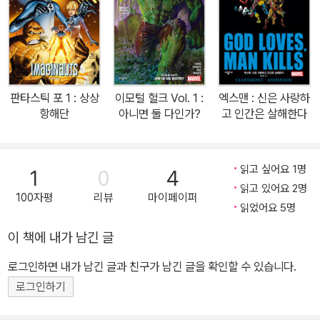
어데블을 또 다른 자아의 이름으로 정하고 살아간다. 1964년 마블
코믹스의 스탠 리와 빌 에버렛에 의해 일찌감치 창조된 캐릭터였으나
크게 주목받지 못하다가 1980년대 초 프랭크 밀러가 재조명하면서
메이저 히어로 반열에 우뚝 섰다. 프랭크 밀러는 인지도가 낮은 캐릭
터이던 데어데블을 순식간에 인기 히어로로 각인시키며 만화계에 큰
판타스틱 포 1 : 상상
이모털 헐크 Vol. 1 :
엑스맨 : 신은 사랑하
반향을 불러 일으켰다. 2001년에 그 뒤를 이어 등장한 주목할 만한
항해단
아니면 둘 다인가?
고 인간은 살해한다
스토리라인이 바로 이번에 출간되는 브라이언 마이클 벤디스의 <데
어데블>이다. 벤디스 <데어데블>의 화가 알렉스 말레프(시크릿 어
벤저스)는 우리나라 독자 취향을 저격하는 화풍으로 어둡고 묵직한
읽고 싶어요 1명
1
0
4
데어데블 이야기를 더 바랄 것 없이 그려냈다. 다만 <데어데블 얼티
읽고 있어요 2명
100자평
리뷰
마이페이퍼
밋 컬렉션> 1권 전반부는 화가 데이비드 맥(David Mack)이 담당했
읽었어요 5명
는데, 벤 유릭 기자와 소년 토미의 에피소드(데어데블 #16-19)를 수
이 책에 내가 남긴 글
채화풍으로 표현하면서 다양한 회화적 시도를 감행하는 원작의 느낌
로그인하면 내가 남긴 글과 친구가 남긴 글을 확인할 수 있습니다.
을 살리기 위해 한글화를 최소한으로 진행했다.<데어데블 얼티밋 컬
렉션> 1권에서는 헬스키친을 평정한 지하 조직의 보스 킹핀이 조직
로그인하기
원들의 배신으로 밀려나고 그 혼란 와중에 데어데블의 정체가 맷 머