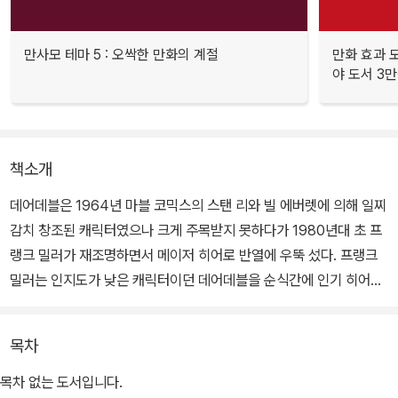
만사모 테마 5 : 오싹한 만화의 계절
만화 효과 모
야 도서 3만
책소개
데어데블은 1964년 마블 코믹스의 스탠 리와 빌 에버렛에 의해 일찌
감치 창조된 캐릭터였으나 크게 주목받지 못하다가 1980년대 초 프
랭크 밀러가 재조명하면서 메이저 히어로 반열에 우뚝 섰다. 프랭크
밀러는 인지도가 낮은 캐릭터이던 데어데블을 순식간에 인기 히어로
로 각인시키며 만화계에 큰 반향을 불러 일으켰다.
목차
이번 권에서는 헬스키친을 평정한 지하 조직의 보스 킹핀이 조직원들
의 배신으로 밀려나고 그 혼란 와중에 데어데블의 정체가 맷 머독이
목차 없는 도서입니다.