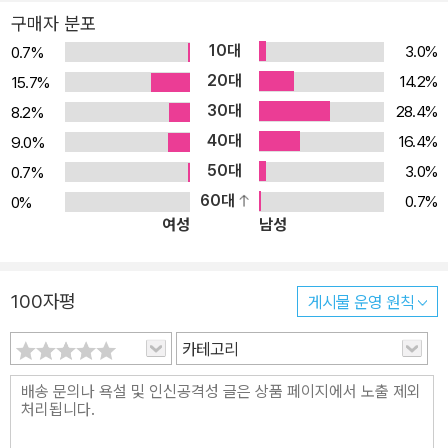
독이라는 사실이 일간지에 폭로된다. 궁지에 몰린 상황에서도 두려움
구매자 분포
없이 맞서는 히어로의 모습이 그려진다. 2006년 에드 브루베이커
10대
3.0%
0.7%
(캡틴 아메리카의 죽음)는 벤디스로부터 바통을 이어받아 화가 마이
20대
14.2%
15.7%
클 라크(캡틴 아메리카: 윈터 솔저), 다비드 아하(호크아이)와 함께
30대
28.4%
8.2%
명성에 걸맞은 완성도를 선보이며 데어데블 캐릭터의 전성기 이야기
40대
16.4%
9.0%
를 써냈다. 브라이언 마이클 벤디스가 쓰고 알렉스 말레프와 데이비
50대
3.0%
0.7%
드 맥, 마누엘 구티에레즈, 테리 도슨이 그린 <데어데블> #16-19, #
60대
0.7%
0%
26-40 수록.* 함께 읽으면 좋은 책:<데어데블 본 어게인><데드풀
여성
남성
1권>
100자평
게시물 운영 원칙
카테고리