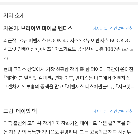
라는 사실이 일간지에 폭로된다. 궁지에 몰린 상황에서도 두려움 없
이 맞서는 히어로의 모습이 그려진다.
저자 소개
2001년에 그 뒤를 이어 등장한 주목할 만한 스토리라인이 바로 이번
지은이:
브라이언 마이클 벤디스
저자파일
신간알림 신청
에 출간되는 브라이언 마이클 벤디스의 <데어데블>이다. 벤디스 <데
최근작 :
<뉴 어벤저스 BOOK 4 : 시즈>
,
<뉴 어벤저스 BOOK 3 :
어데블>의 화가 알렉스 말레프(시크릿 어벤저스)는 우리나라 독자
시크릿 인베이전>
,
<시즈 : 아스가르드 공성전>
… 총 1087종
(모두보
취향을 저격하는 화풍으로 어둡고 묵직한 데어데블 이야기를 더 바랄
기)
것 없이 그려냈다. 다만 <데어데블 얼티밋 컬렉션> 1권 전반부는 화
현대 코믹스 산업에서 가장 성공한 작가 중 한 명이다. 극찬이 쏟아진
가 데이비드 맥(David Mack)이 담당했는데, 벤 유릭 기자와 소년
『데어데블 얼티밋 컬렉션』 연재 이후, 벤디스는 마블에서 어벤저스
토미의 에피소드(데어데블 #16-19)를 수채화풍으로 표현하면서 다
프랜차이즈 부흥의 중책을 맡고 『어벤저스 디스어셈블드』, 『시크릿
양한 회화적 시도를 감행하는 원작의 느낌을 살리기 위해 한글화를
워』, 『하우스 오브 엠』, 『시크릿 인베이전』, 『시즈』에 이르는 일련의
최소한으로 진행했다.
이벤트들을 집필했다. 그는 1999년부터 시작된 얼티밋 유니버스의
그림:
데이빗 맥
저자파일
신간알림 신청
모든 스파이더맨 연재분을 썼고, 이곳에서 데뷔시킨 마일스 모랄레스
의 모험을 마블 유니버스에서 이어 나갔다. 뮤턴트들의 이야기를 담
미국 출신의 코믹 북 작가이자 작화가인 데이비드 맥은 콜라주를 닮
은 「올뉴 엑스맨」과 「언캐니 엑스맨」, 히어로들을 성층권으로 올려 보
은 자신만의 독특한 기법으로 유명하다. 그는 고등학교 재학 시절부