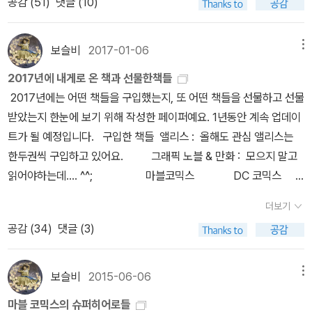
공감 (
51
)
댓글 (10)
니다.^^모두 마음에 쏙 드는 생일 선물입니다. 앨리스 유리컵은 잘 사
인터넷 바다 속 '놓친 인연(MIssed Connection)'에 접속해 글을 남
용(?)이 아니라 잘 모셔 놓고 눈으로 즐기고,책들은 행복하게 즐독할
긴다. 《우리 궁궐 이야기》를 통해 독자들의 궁궐 보는 눈을 한 단
께요.^^다시 한번 감사드립니다.*^^* 브라이언 마이클 벤디스의 <
보슬비
2017-01-06
메뉴
계 높였던 홍순민 교수가, 그동안 더 깊어진 이해와 공부를 두 권의 책
데어데블 얼티밋 컬렉션 1> 그래픽 노블입니다.그리고 인기가 많았
으로 묶어 돌아왔다.상권은 궁궐을 이해하기 위한 개론에 해당한다.
2017년에 내게로 온 책과 선물한책들
던 '도깨비' <도깨비 포토에세이> 책이랍니다.예판이 끝나서 사인본
궁궐이 자리한 서울을 둘러보는 것으로 시작해, 궁궐이 어떤 곳이었
2017년에는 어떤 책들을 구입했는지, 또 어떤 책들을 선물하고 선물
이 아니라고 생각했었는데 페이지를 넘기다가 깜짝 놀랐어요.인쇄지
는지, 어떻게 짜인 공간이었는지를 설명한다. 궁궐의 역사를 따라가
받았는지 한눈에 보기 위해 작성한 페이퍼예요. 1년동안 계속 업데이
만 그래도 마음에 드네요. 사인들이 귀엽지 않나요?^^함께 온 엽서들
며 각 궁궐의 탄생과 운영, 변천까지 일목요연하게 파악하는 한편, 책
트가 될 예정입니다. 구입한 책들 앨리스 : 올해도 관심 앨리스는
을 찍어봤어요~그리고 알라딘 굿즈 '앨리스 유리컵'입니다.사이즈도
의 말미에는 궁궐에 대한 이해를 더 깊게 하는 데 도움이 되는 전통관
한두권씩 구입하고 있어요. 그래픽 노블 & 만화 : 모으지 말고
큽니다.예쁘지요?마음에 쏙 든 생일 선물입니다.^^다시 한번 감사드
념에 대한 해설을 부록으로 실었다.궁궐을 이해하는 데 도움이 되는
읽어야하는데.... ^^; 마블코믹스 DC 코믹스
립니다.^^소장하면서 행복하게 즐독할께요~ 데어데블은 1964년
도판을 500컷 이상 수록하였다. 지금의 궁궐을 색다른 지점에서 보
마블 코믹스와 DC코믹스외 다른 코믹스도 있다는것을 보여주는 그
마블 코믹스의 스탠 리와 빌 에버렛에 의해 일찌감치 창조된 캐릭터
더보기
여주는 사진들부터, 조선시대의 궁중기록화를 비롯한 옛 그림들은 물
래픽 노블 ~ DC 코믹스의 대표는 '배트맨' 피너츠 시리
였으나 크게 주목받지 못하다가 1980년대 초 프랭크 밀러가 재조명
공감 (
34
)
댓글 (3)
론 근대 이후 궁궐의 모습을 담은 흑백 사진들도 적극 활용하였다.
즈 아직 배트맨 시리즈 정식으로 읽지 않았지만, 그래픽노블 매거
하면서 메이저 히어로 반열에 우뚝 섰다. 프랭크 밀러는 인지도가 낮
2017년 상반기, 영국 BBC 등 언론에 소개되며 전 세계 사람들에게
진에서 배트맨에 관한 내용을 출간해 반가운 마음에 구입했어요.
은 캐릭터이던 데어데블을 순식간에 인기 히어로로 각인시키며 만화
감동을 전했던 <동전 하나로도 행복했던 구멍가게의 날들>이 섬세한
기타 만화 완결이 되지 않아서 꾸준히 한권씩 모으게
보슬비
2015-06-06
메뉴
계에 큰 반향을 불러 일으켰다. 이번 권에서는 헬스키친을 평정한 지
펜화의 매력을 한껏 느낄 수 있는 소장용 한정 특별판으로 제작되었
되는 만화들. 올해는 모브사이코 모으는중. ^^;;
하 조직의 보스 킹핀이 조직원들의 배신으로 밀려나고 그 혼란 와중
마블 코믹스의 슈퍼히어로들
다.책의 그림을 더 크게, 자세히 보고 싶다는 독자들의 요청에 화답,