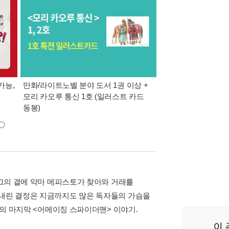
가능,
만화/라이트노벨 분야 도서 1권 이상 +
만사모 테마 2 : 완
모리 카오루 통신 1호 (일러스트 카드
동봉)
 그의 곁에 악마 메피스토가 찾아와 거래를
 내린 결정은 지금까지도 많은 독자들의 가슴을
스키의 마지막 <어메이징 스파이더맨> 이야기.