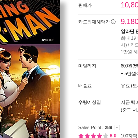
10,8
판매가
9,18
카드최대혜택가
알라딘 
최대 1만
시) / 
1만원 
마일리지
600원(5
+ 5만원
배송료
유료 (도
수령예상일
지금 택배
(중구 서
Sales Point :
289
8.0
100자평(