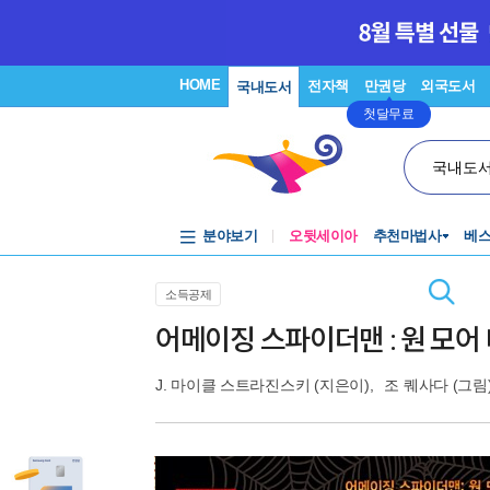
HOME
전자책
만권당
외국도서
국내도서
첫달무료
국내도
분야보기
오뒷세이아
추천마법사
베
소득공제
어메이징 스파이더맨 : 원 모어
J. 마이클 스트라진스키
(지은이),
조 퀘사다
(그림)