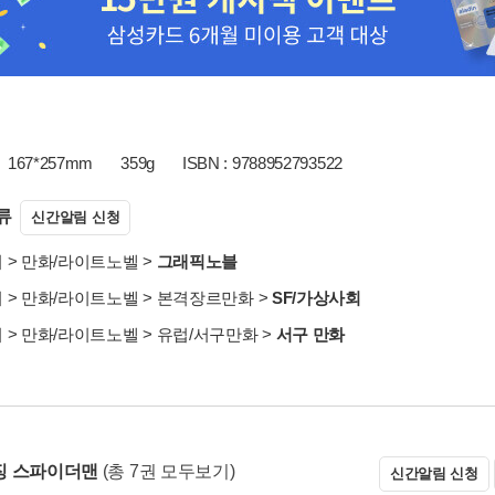
167*257mm
359g
ISBN : 9788952793522
류
신간알림 신청
서
>
만화/라이트노벨
>
그래픽노블
서
>
만화/라이트노벨
>
본격장르만화
>
SF/가상사회
서
>
만화/라이트노벨
>
유럽/서구만화
>
서구 만화
징 스파이더맨
(총 7권 모두보기)
신간알림 신청