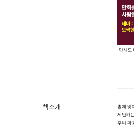
만사모 
책소개
총에 맞
제안하는
후벼 파