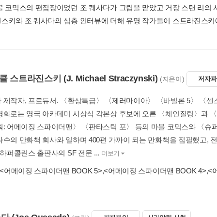
블 코믹스의 편집장이었던 조 퀘사다가 그림을 맡았고 거장 스탠 리의 
스키와 조 퀘사다의 심층 인터뷰에 더해 유명 작가들이 스트라진스키
마이클 스트라진스키
(J. Michael Straczynski)
(지은이)
저자파
 제작자, 프로듀서. 〈환상특급〉 〈제러마이아〉 〈바빌론 5〉 〈센스8
영화로는 영국 아카데미 시상식 각본상 후보에 오른 〈체인질링〉과 〈토르
워: 어메이징 스파이더맨〉 〈판타스틱 포〉 등의 마블 코믹스와 〈슈
수의 만화책 회사와 일하며 400편 가까이 되는 만화책을 집필했고, 전 
 하퍼콜린스 출판사의 SF 전문 ...
더보기
<어메이징 스파이더맨 BOOK 5>
,
<어메이징 스파이더맨 BOOK 4>
,
<