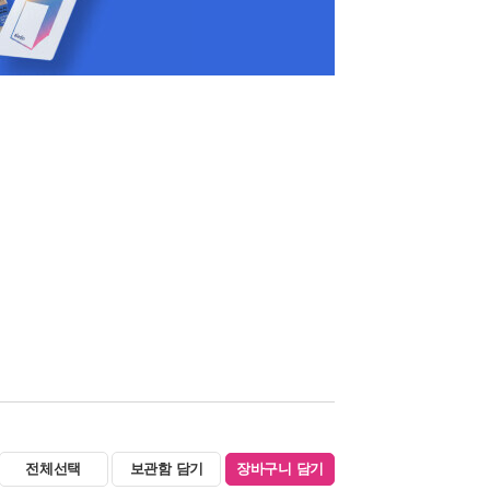
전체선택
보관함 담기
장바구니 담기