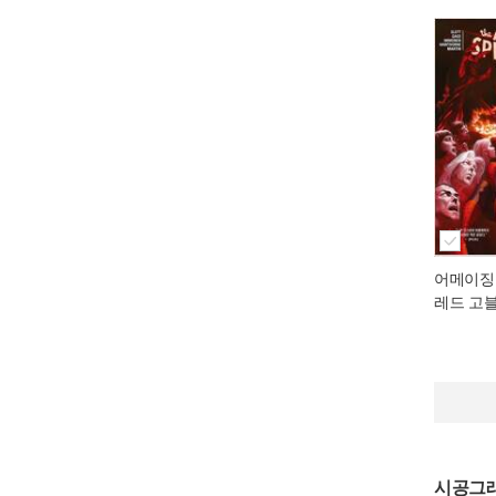
어메이징
레드 고
시공그