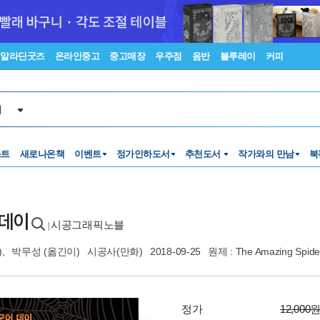
알라딘굿즈
온라인중고
중고매장
우주점
음반
블루레이
커피
서
스트
새로나온책
이벤트
정가인하도서
추천도서
작가와의 만남
북
 데이
시공그래픽노블
|
,
박무성
(옮긴이)
시공사(만화)
2018-09-25
원제 : The Amazing Spide
정가
12,000