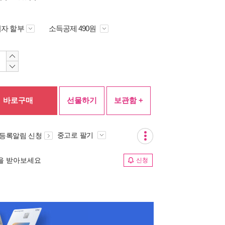
자 할부
소득공제 490원
바로구매
선물하기
보관함 +
중고로 팔기
 등록알림 신청
림을 받아보세요
신청