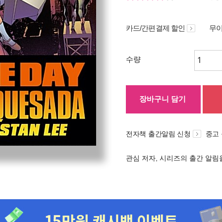
카드/간편결제 할인
무이
수량
장바구니 담기
전자책 출간알림 신청
중고
관심 저자, 시리즈의 출간 알