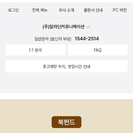
야기상 토르가 처음으로 설정되어있네요.토르는 영화도 아직 안봐서
까메오로 출연해 소소한 즐거움도 있었어요. 이제 토르의 이야기만
로그인
전체 메뉴
회사 소개
출판사 안내
PC 버전
매력적인지는 모르겠지만, 영화속 배우는 매력적입니다. ^^ (읽은후)
따로 읽지는 않을것 같지만, 그후에 읽을 어벤져스 활약에서 토르가
: 영화속 토르의 이야기와는 별개로 토르 신화를 이해하기에 괜찮았
나타나면 무척 반가울것 같습니다. 처음에는 코믹스 가격이 비싸
(주)알라딘커뮤니케이션
습니다. 그림도 스타일리시하지만, 전체적으로 스토리는 좀 아쉬웠습
다 느껴졌는데, 원서 가격을 보고 국내 출판이 더 저렴하다는 것을 알
니다. 대신 토르 외전이 더 재미있었어요. 토르 (읽은후) 토르 에피
1544-2514
일반문의 (발신자 부담)
고 다행이라는 생각이 들었어요. 키스 기펜 외 지음, 이규원 옮김
소드중에 유명한 것을 모았어요. 기존에 마블 코믹스 중에 가장 양장
/ 시공사(만화) / 2016년 6월 마블 코믹스의 인기는 지구에서 활약
1:1 문의
FAQ
상태가 좋습니다. 토르 한편만 읽으면 좀 아쉽겠지만, 아이언맨과 캡
하는 슈퍼 히어로이지만, 가끔씩 지구가 아닌 우주를 배경으로 또 다
틴 아메리카를 함께 읽으면 더 좋을것 같습니다. 타노스 역시 출간일
른 이야기를 펼쳐갑니다. '시빌워'를 향해서 '어벤져스'시리즈를 읽고
중고매장 위치, 영업시간 안내
은 최근이지만 내용상은 전으로 거슬러 올라갑니다. (읽은후) : 우주
있었는데, '시빌워'들어가기전에 머리 식힐겸 마블우주의 광대한 스케
최강 악당 타노스를 이해하는 이 책을 꼭 읽어보는것을 추천합니다.
일을 익혀도 재미있습니다. '어나일레이션'을 읽기전에 '타노스 라이
역시나 그림 스타일 멋져요. (읽은후) : 당시에는 그냥 재미있게 읽
징'과 '인피니트 건틀렛(어나일레이션에서 타노스의 역활도 중요하기
었는데, 마블 코믹스를 정주행하면서 다시 곰곰히 되생각나는 책이예
때문에 읽으면 좋아요.)'과 '엑스맨 다크 피닉스(스크럴등 우주에 존
요. 특히나 '타노스'의 활약(?)이 그후에도 마블 우주에 큰 영향을 주
재하는 다른 세계에 대해서 언급)을 먼저 읽으면 더 이해하기가 좋습
기 때문에 마블 코스믹 세계관에서 놓치지 말고 읽어야하는 책입니
니다. 코스믹 유니버스 이벤트 경우에는 어벤져스 이벤트와 엮이는
다. 다시 읽으면 처음엔 몰랐던 외계종족들이 이제는 눈에 들어올것
경우가 없어서 지구의 슈퍼 히어로에 매료되어있다면 건너 뛰어도 좋
같습니다. 인피니티 이슈 - 어떤 이야기는 이슈로 출간하고, 어떤
겠지만, '스타워즈'같은 외계종족에 관심이 있는 분들이라면 '어나일