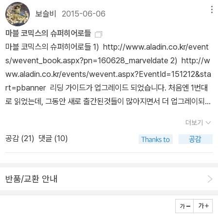
얽혀있다는 생각이 들었어요. 기존에도 종종 그점을 느껴서 시공사에
보슬비
2015-06-06
메뉴
서 제공한 출간일 순서를 살펴보니, 출간일 기준이 어디까지나 책속
마블 코믹스의 슈퍼히어로들
에 수록된 첫번째 이슈 출간일 기준으로 하였기 때문에 그동안 이슈
마블 코믹스의 슈퍼히어로들 1) http://www.aladin.co.kr/event
모음집인 단행본들은 어쩔수 없이시간이 얽혀버리게 됩니다. '토르-
s/wevent_book.aspx?pn=160628_marveldate 2) http://w
옴니버스' 역시 첫 이슈는 시빌워전에 썼지만, 마지막 이슈는 2010
ww.aladin.co.kr/events/wevent.aspx?EventId=151212&sta
년 출간이라 그후의 이야기는 '시빌워' 이후인 '시즈'와 연결이 되는듯
rt=pbanner 리딩 가이드가 업그레이드 되었습니다. 처음엔 1번대
합니다. 그래서 중간에 아직 제가 읽지도 않은 캡틴 아메리카의 죽음
로 읽었는데, 그동안 새로 출간된것들이 많아지면서 더 업그레이되어
추모 장면을 먼저 보게 되었네요. ^^ '토르'도 마블사에서 많이 출간한
2번이 나왔어요. 시공그래픽노블의 리딩가이드가 있어서 다음에 읽
코믹스예요. 그동안 출간된 작품을 보지 않아 아쉽지만, 그래도 오딘
더보기
을때 도움이 될까해서 페이퍼 작성중.페이퍼를 작성하면 '배트맨'과
의 시대가 끝나고 토르의 시대가 열리는 시점에서 국내에 번역된것만
공감 (
21
)
댓글 (10)
'슈퍼맨'이 없다는 것을 깨달았어요. 두 만화는 마블 코믹스가 아닌
으로도 반갑고, 충분히 재미있었습니다. 그리고 커버를 벗기면 기존
가?? 찾아봐야하는데 귀찮아서 우선 패쓰했어요. ㅎㅎ 여러 캐릭터
의 책보다 양장 상태가 멋져서 소장용으로 아주 훌륭해 자꾸 쓰다듬
들 중에 '스파이더맨'과 '엑스맨의 울버린'이 영화탓인지 좀 더 관심이
게 되더라구요.(커버가 있는 양장본인경우, 저는 커버가 찢어질까 우
반품/교환 안내
갑니다.페이퍼에 담고 보니 많은 책들이 출간되고 출간 예정이군
려되어 벗겨서 읽는데, 이 책은 커버 벗긴것이 더 고급스러원 느낌이
요. 암튼 시리즈를 구입해서 보려면 휘청할듯.마블 코믹스만 빌려 볼
라 좋았어요.) 토르- 천둥의 시대에 비해 그림체는 그리 멋지다 생각
수 있는 곳이 있었으면 좋겠어요. ^^ 출간일은 최근에 가까운데 이
되지 않지만, 스토리는 재미있었습니다. 가끔씩 어벤져스 멤버들이