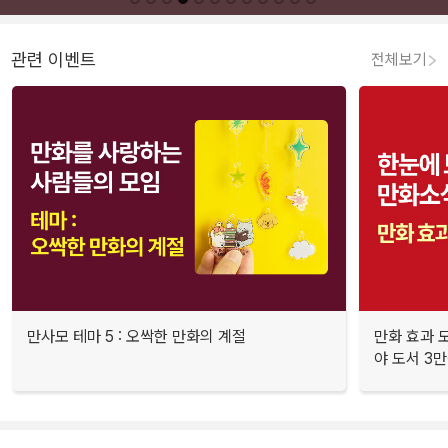
관련 이벤트
전체보기
만사모 테마 5 : 오싹한 만화의 계절
만화 효과 모
야 도서 3만