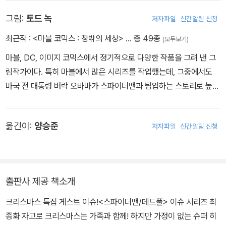
> 등 시리즈에 일부 참여했다. 코믹스 외에도 다양한 TV 프로그램의
그림:
토드 녹
저자파일
신간알림 신청
제작에 참여하거나 출연하고 있다.
최근작 :
<마블 코믹스 : 창밖의 세상>
… 총 49종
(모두보기)
마블, DC, 이미지 코믹스에서 정기적으로 다양한 작품을 그려 낸 그
림작가이다. 특히 마블에서 많은 시리즈를 작업했는데, 그중에서도
마국 전 대통령 버락 오바마가 스파이더맨과 팀업하는 스토리로 높은
판매고를 기록한 <어메이징 스파이더맨> 이슈의 작화를 담당한 것으
로 많이 알려졌다.
옮긴이:
양승준
저자파일
신간알림 신청
출판사 제공 책소개
크리스마스 특집 게스트 이슈!<스파이더맨/데드풀> 이슈 시리즈 최
종화 자고로 크리스마스는 가족과 함께! 하지만 가정이 없는 슈퍼 히