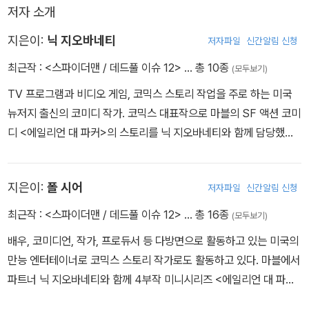
저자 소개
지은이:
닉 지오바네티
저자파일
신간알림 신청
최근작 :
<스파이더맨 / 데드풀 이슈 12>
… 총 10종
(모두보기)
TV 프로그램과 비디오 게임, 코믹스 스토리 작업을 주로 하는 미국
뉴저지 출신의 코미디 작가. 코믹스 대표작으로 마블의 SF 액션 코미
디 <에일리언 대 파커>의 스토리를 닉 지오바네티와 함께 담당했으
며, <데드풀>, <가디언즈 팀-업> 등 시리즈에 일부 참여했다.
지은이:
폴 시어
저자파일
신간알림 신청
최근작 :
<스파이더맨 / 데드풀 이슈 12>
… 총 16종
(모두보기)
배우, 코미디언, 작가, 프로듀서 등 다방면으로 활동하고 있는 미국의
만능 엔터테이너로 코믹스 스토리 작가로도 활동하고 있다. 마블에서
파트너 닉 지오바네티와 함께 4부작 미니시리즈 <에일리언 대 파커
>를 작업했으며, <어스토니싱 앤트맨>, <데드풀>, <가디언즈 팀-업