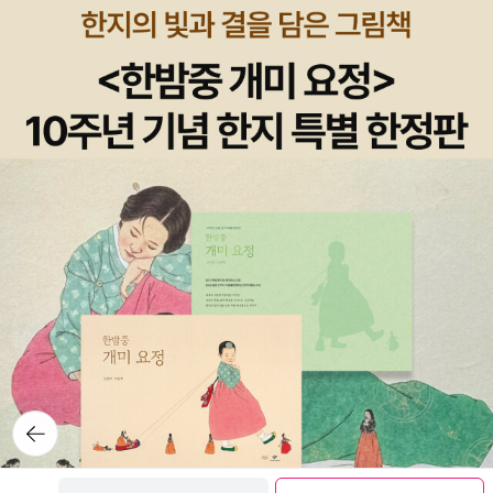
이야기는 단행본으로 출간하는 기준이 어떤건지 궁금해지네요. 데
레이션'은 매우 좋은 마블 코믹스가 아닐수가 없습니다. '어나일레이
드풀이 스파이더맨하고만 노는줄 알았더니, 이번에는 타노슈와 함께
션'은 3권이 출간되었어요. 각권마다 등장하는 인물이 다른데, 그들을
종횡무진하네요. 타노스를 처음 읽었을때, 악당인데도 참 매력적이
중심으로 네거티븐존의 악당 어나일레이션과 맞붙게 됩니다. 그런데
다 생각했었는데, 이렇게 주목봤는 캐릭터가 될줄은... 역시 영화가 흥
재미있는것은 우주의 싸움에 꼭 지구인을 끌어들인다는거죠. 아무래
해야 캐릭터들이 더 살아나는것 같습니다. 엑스맨의 시작. 표지 무
도 우주의 이야기를 다루었지만, 지구인이 배제되면 왠지 소외 받는
섭다. (읽은후) : 엑스맨 영화의 원작이 되는 에피소드가 있다는것을
느낌이 드나봅니다. 지구가 '초인 등록법'으로 시끄러울때, 우주에서
알았습니다. 마블 히어로즈 시리즈보다 개인적으로 엑스맨 시리즈가
는 네거티브존(아이러니하게도 이곳에 히어로들의 감옥을 세운곳이
더 재미있는것 같아요. 울버린 (읽은후) : 울버린에 관한 두가지
지요.)의 악당으로 인해 우주의 존망이 걸렸으니, '시빌워'가 '어나일
이야기. 그림 작가와 스토리 작가가 다르기 때문에 두 작품이 연관이
레이션'의 사이즈에 비할게 못됩니다. 만약 그들이 우주에서 일어난
없는듯 하지만 나름 울버린을 이해하는데 좋았어요. 개인적으로는 울
일들을 알았더라면 '시빌워'를 종식 시켰을지도....^^ 암튼, 다양항 외
버린 웨폰 X쪽이 더 좋았습니다. '로건' 파트는 영화로 먼저 만났는데,
계종족과 방대한 우주를 경험하고 싶다면 '어나일레이션' 시리즈 추천
기존의 울버린과 다른듯. 데어데빌 (읽은후) : 영화를 봤던 기억을
드립니다. 다음 시리즈도 무척 궁금해지네요. 에드 맥기네
소환해보았지만, 영화보다 만화가 더 좋았던것 같네요. 엑스맨 뮤
스 그림, 조 켈리 글, 양승준 옮김 / 시공사(만화) / 2016년 우리가 읽
턴트 제네시스 (읽은후) 마블 코믹스에 여러 캐릭터들이 많이 나오다
뒤로가
고 있는 마블 코믹스나 DC 코믹스는 약 20페이지 분량의 이슈를 4~
기
보니, 엑스맨은 어벤져스와 다른 계보로 진행됩니다. 개인적으로 슈
6편씩 묶어서 한권에 출간한 단행본이예요. 미국에서는 단행본보다
퍼 히어로보다는 엑스맨이 더 재미있는것 같아요. 안타까운것은 엑스
이슈가 소장 가치가 높다고 하지만 국내에 이슈를 출간한다는것 자체
보관함담기