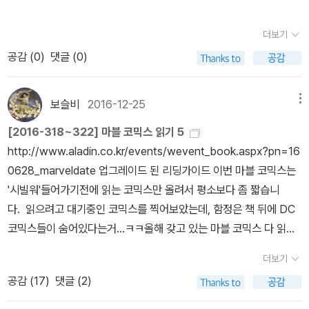
더보기
공감 (
0
)
댓글 (0)
보슬비
2016-12-25
메뉴
[2016-318~322] 마블 코믹스 읽기 5
http://www.aladin.co.kr/events/wevent_book.aspx?pn=16
0628_marveldate 업그레이드 된 리딩가이드 이번 마블 코믹스는
'시빌워'들어가기전에 읽는 코믹스만 올려서 평소보다 좀 짧습니
다. 읽으려고 대기중인 코믹스를 찍어보았는데, 함정은 책 뒤에 DC
코믹스들이 숨어있다는거...ㅋㅋ올해 갖고 있는 마블 코믹스 다 읽으
려나..했는데, 생각보다 만화라고 술술 읽히는게 아니에요. 재미는 있
더보기
지만, 일반 만화보다 꼼꼼히 읽어야 더 재미있는 마블 코믹스들~~
공감 (
17
)
댓글 (2)
마이클 스트라진스키 지음, 임태현 옮김 / 시공사 / 2013년 10월 처
음엔 마블 코믹스 출간일 순서대로 읽는다했지만, 이상하게 순서가