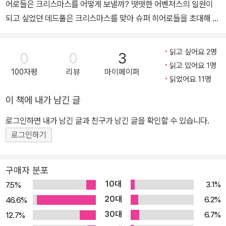
어로들은 크리스마스를 어떻게 보낼까? 떳떳한 어벤저스의 일원이
되고 싶었던 데드풀은 크리스마스를 맞아 슈퍼 히어로들을 초대해 파
티를 연다. 캡틴 아메리카, 미즈 마블, 캡틴 마블, 호크아이 등 많은 어
벤저가 파티에 참석해 모두 함께 단란한 시간을 보내는데…. 때와 장
읽고 싶어요 2명
0
0
3
소를 가리지 않는 데드풀의 저질 농담 주머니가 어김없이 터지고 만
읽고 있어요 1명
100자평
리뷰
마이페이퍼
다. 어벤저스도 스파이더맨이 그랬듯 데드풀의 정의롭지 않은 말본새
읽었어요 11명
를 받아들일 수 있을까?<스파이더맨/데드풀>의 이슈 시리즈는 이슈
이 책에 내가 남긴 글
12를 마지막으로 발간이 종료된다. 정답게 티격태격하는 스파이더맨
과 데드풀의 모습을 이슈로 만날 수 있는 마지막 기회.
로그인하면 내가 남긴 글과 친구가 남긴 글을 확인할 수 있습니다.
로그인하기
구매자 분포
10대
3.1%
7.5%
20대
6.2%
46.6%
30대
6.7%
12.7%