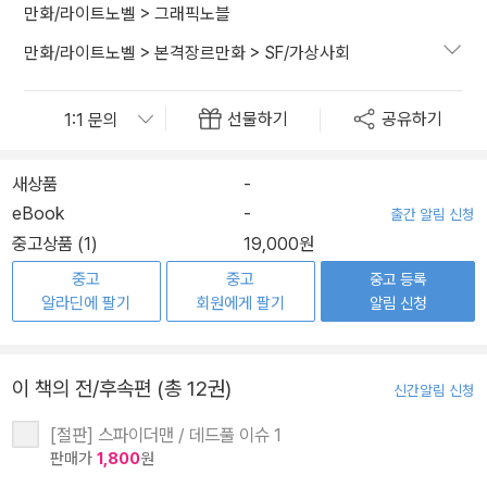
만화/라이트노벨
>
그래픽노블
만화/라이트노벨
>
본격장르만화
>
SF/가상사회
선물하기
공유하기
새상품
-
eBook
-
출간 알림 신청
중고상품 (1)
19,000원
중고
중고
중고 등록
알라딘에 팔기
회원에게 팔기
알림 신청
이 책의 전/후속편 (총 12권)
신간알림 신청
[절판] 스파이더맨 / 데드풀 이슈 1
판매가
1,800
원