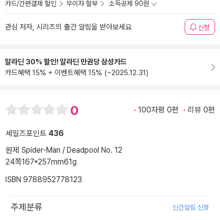
카드/간편결제 할인
무이자 할부
소득공제 90원
관심 저자, 시리즈의 출간 알림을 받아보세요
신청
알라딘 30% 할인! 알라딘 만권당 삼성카드
카드혜택 15% + 이벤트혜택 15% (~2025.12.31)
0
100자평 0편
리뷰 0편
세일즈포인트
436
원제 Spider-Man / Deadpool No. 12
24쪽
167*257mm
61g
ISBN 9788952778123
주제분류
신간알림 신청