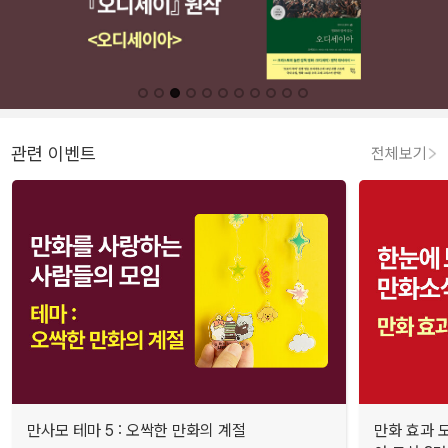
관련 이벤트
전체보기
만사모 테마 5 : 오싹한 만화의 계절
만화 효과 모