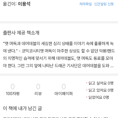
옮긴이:
이용석
저자파일
신간알림 신청
버스터 리미티드 시리즈에서 심비오트 히어로물의 대표 작가로 빠르
게 명성을 쌓고 있다.
출판사 제공 책소개
“맷 머독과 데어데블의 세심한 심리 상태를 이야기 속에 훌륭하게 녹
여 낸다.” - 코믹코시티맷 머독이 마주한 상상도 할 수 없던 악몽!핸드
의 치명적인 습격에 맞서기 위해 데어데블도, 맷 머독도 동료를 모아
야 한다. 그런 그의 앞에 나타난 드래곤 기사단은 데어데블을 도와 혼
돈을 저지할 수 있을까… 아니면 또 다른 공포를 불러일으키고 마는
걸까? 한편, 오래전 맷이 비밀 신분을 감추기 위해 지어 냈던 ‘쌍둥이
읽고 싶어요 0명
0
0
0
형제 마이크 머독’이 진짜가 되어 나타난다! 마이크는 데어데블의 또
읽고 있어요 0명
100자평
리뷰
마이페이퍼
다른 인격 역할을 넘어 자신만의 의지로 움직이며, 그것도 모자라 맷
읽었어요 0명
못지않은 능력과 잔머리로 자신의 꿈을 실현하려 하는데…. 데어데블
이 책에 내가 남긴 글
이 이 이중 위기를 넘긴다 해도, 그 앞에는 뉴욕 시장 윌슨 피스크와의
최종 결전이 기다리고 있다! 과연 피스크의 제국과 그의 부정 선거를