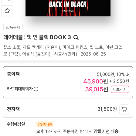
소득공제
데어데블 : 백 인 블랙 BOOK 3
찰스 소울
,
제드 맥케이
(지은이),
마이크 퍼킨스
,
필 노토
,
이반 코엘
로
(그림),
이용석
(옮긴이)
시공사(만화)
2025-06-25
종이책
51,000
원,
10%
45,900
원
+ 2,550원
39,015
원
카드최대혜택가
더보기
전자책
31,500
원
수령예상일
양탄자배송
오후 12시까지 주문하면 밤 11시
잠들기전 배송