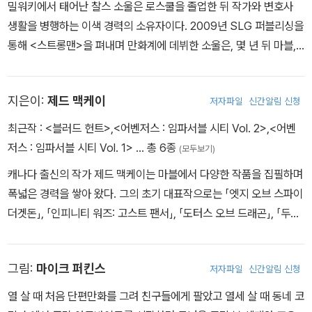
밀워키에서 태어난 찰스 소울은 로스쿨을 졸업한 뒤 작가와 변호사
느 쪽일까? 그리고 헬스 키친에서 ‘두려움을 모르는 남자’가 사라져
생활을 병행하는 이색 경력의 소유자이다. 2009년 SLG 퍼블리싱을
버린다면 맷 머독의 친구, 가족, 동료, 적들은 데어데블 없는 세상을
통해 <스트롱맨>을 펴내며 만화계에 데뷔한 소울은, 몇 년 뒤 마블,
어떻게 받아들일 것인가?
DC, 이미지 코믹스 등에서 주요 타이틀을 연재하는 중심 작가로 성
장한다. DC 코믹스에서는 <스웜프 싱>, <레드 랜턴스>, <슈퍼맨/
지은이:
제드 맥케이
저자파일
신간알림 신청
원더 우먼>의 스토리를 맡아 호평을 얻었으며, 마블에서는 <인휴먼
>, <쉬헐크>, <울버린의 죽음> 등 다양한 시리즈를 동시에 연재하는
최근작 :
<블러드 헌트>
,
<어벤저스 : 임파서블 시티 Vol. 2>
,
<어벤
왕성한 창작력을 선보였다. 스타워즈 그래픽 노블에도 적극 참여하고
저스 : 임파서블 시티 Vol. 1>
… 총 6종
(모두보기)
있는 그는 현재 <데어데블> 시리즈의 메인 작가이며, 슈퍼 히어로 스
캐나다 출신의 작가 제드 맥케이는 마블에서 다양한 작품을 집필하며
토리 외에도 작가 소유 시리즈인 <레터 44>를 꾸준히 써 내고 있다.
폭넓은 경력을 쌓아 왔다. 그의 초기 대표작으로는 「엣지 오브 스파이
더겟돈」, 「인피니티 워즈: 고스트 팬서」, 「도터스 오브 드래곤」, 「두려
움을 모르는 남자」 등이 있다. 2019년 「블랙 캣」 시리즈로 본격적으
로 주목받기 시작한 맥케이는 이 작품으로 캐릭터를 새롭게 정의하는
그림:
마이크 퍼킨스
저자파일
신간알림 신청
데 성공했다. 「태스크마스터」 단편을 통해 한국인 히어로 ‘태극기’를,
「블랙 캣 애뉴얼」에서는 한국 히어로 팀 ‘타이거 디비전’을 탄생시키
열 살 때 처음 단편만화를 그려 친구들에게 팔았고 열세 살 때 동네 코
기도 했다. 이후 「문 나이트」를 대대적으로 리런칭했으며, 「닥터 스트