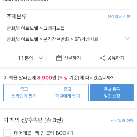
주제분류
신간알림 신청
만화/라이트노벨
>
그래픽노블
만화/라이트노벨
>
본격장르만화
>
SF/가상사회
선물하기
공유하기
이 책을 알라딘에
8,900
원 (
최상
기준)에 파시겠습니까?
중고
중고
중고 등록
알라딘에 팔기
회원에게 팔기
알림 신청
이 책의 전/후속편 (총 3권)
신간알림 신청
데어데블 : 백 인 블랙 BOOK 1