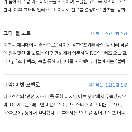
믹 숍에서 주말 아르바이트를 시작하며 드넓은 코믹 북 세계와 조우
레인지의 죽음」을 통해 성공적인 스토리텔링을 이어 클레아에게 새로
한다. 이후 그래픽 일러스트레이터로 진로를 결정하고 판촉물, 동화
운 소서러 슈프림 역할을 주었다.
책, 잡지, 앨범, 게임 디자인 등 다양한 경력을 쌓았다. 크로스젠에서
1960년대 제임스 본드 스타일의 <키스키스뱅뱅>을 그렸고, MARV
그림:
필 노토
저자파일
신간알림 신청
EL에서 에드 브루베이커와 함께 버키를 부활시키는 새로운 <캡틴 아
메리카> 시리즈를 그리면서 이름을 떨친다. 최근에는 스티븐 킹 원작
디즈니 애니메이터 출신으로, '라이온 킹'과 '포카혼타스' 등 여러 작품
의 <스탠드> 코믹북 시리즈에도 참여했다.
에 참여했던 필 노토는 이후 만화계에 입문하여 DC의 「버즈 오브 프
레이」, 「조나 헥스」 등을 통해 커리어를 시작했다. 마블에서는 「블랙
위도우」, 「언캐니 엑스포스」 등 다양한 타이틀에서 활약했으며, 스타
워즈 세계관에서는 「츄바카」와 「포 다메론」 시리즈를 통해 우주를 탐
그림:
이반 코엘로
저자파일
신간알림 신청
험했다. 뛰어난 화가로서도 인정받는 그는 뉴욕, 로스앤젤레스, 파리
등지에서 개인전을 개최한 바 있다.
다크호스의 ‘던전 시즈 III’를 통해 디지털 아트 분야에서 주목받았으
며, DC에서는 「배트맨 비욘드 2.0」, 「저스티스 리그 비욘드 2.0」,
「슈퍼보이」 등에서 활약했다. 마블에서는 「데드풀 & 머크스 포 머니」,
「캡틴 아메리카와 마이티 어벤저스」 등 다양한 작품을 통해 자신의 존
재감을 드러냈는데, 특히 그는 「베놈버스」, 「베노마이즈드」 같은 블록