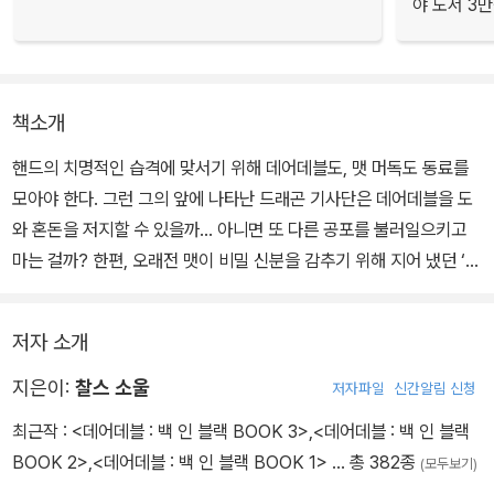
야 도서 3만
책소개
핸드의 치명적인 습격에 맞서기 위해 데어데블도, 맷 머독도 동료를
모아야 한다. 그런 그의 앞에 나타난 드래곤 기사단은 데어데블을 도
와 혼돈을 저지할 수 있을까… 아니면 또 다른 공포를 불러일으키고
마는 걸까? 한편, 오래전 맷이 비밀 신분을 감추기 위해 지어 냈던 ‘쌍
둥이 형제 마이크 머독’이 진짜가 되어 나타난다. 마이크는 데어데블
의 또 다른 인격 역할을 넘어 자신만의 의지로 움직이며, 그것도 모자
저자 소개
라 맷 못지않은 능력과 잔머리로 자신의 꿈을 실현하려 하는데….
지은이:
찰스 소울
저자파일
신간알림 신청
데어데블이 이 이중 위기를 넘긴다 해도, 그 앞에는 뉴욕 시장 윌슨 피
최근작 :
<데어데블 : 백 인 블랙 BOOK 3>
,
<데어데블 : 백 인 블랙
스크와의 최종 결전이 기다리고 있다! 과연 피스크의 제국과 그의 부
BOOK 2>
,
<데어데블 : 백 인 블랙 BOOK 1>
… 총 382종
(모두보기)
정 선거를 증명하려는 데어데블의 인생 중에 먼저 무너지는 것은 어