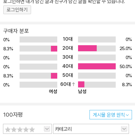
로그인하면 내가 남긴 글과 친구가 남긴 글을 확인할 수 있습니다.
증명하려는 데어데블의 인생 중에 먼저 무너지는 것은 어느 쪽일까?
로그인하기
그리고 헬스 키친에서 ‘두려움을 모르는 남자’가 사라져 버린다면 맷
머독의 친구, 가족, 동료, 적들은 데어데블 없는 세상을 어떻게 받아들
구매자 분포
일 것인가?찰스 소울, 제드 맥케이, 크리스토스 게이지가 쓰고 마이
10대
0%
0%
크 퍼킨스, 마이크 헨더슨, 필 노토, 다닐로 베이루스, 스테파노 란디
20대
25.0%
8.3%
니, 이반 코엘로, 파올로 빌라넬리, 맷 밀라가 그린 「데어데블」(2015)
30대
0%
0%
#600의 일부와 #601-612, 「두려움을 모르는 남자」(2019) #1-5
40대
완결 수록.함께 읽으면 좋은 책『데어데블』 BOOK 1-3『데어데블: 백
50.0%
0%
인 블랙』 BOOK 1-3
50대
0%
8.3%
60대
8.3%
0%
여성
남성
100자평
게시물 운영 원칙
카테고리