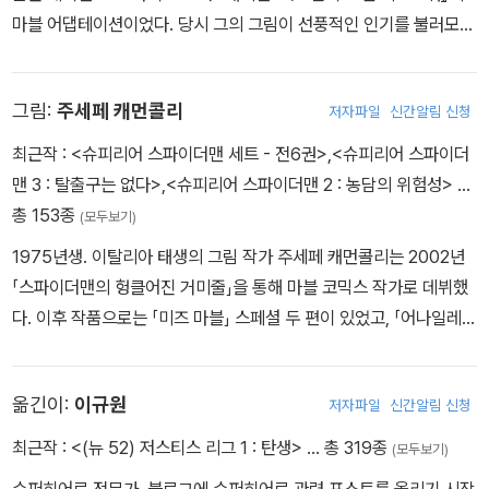
<엑스트라오디너리 엑스맨>, <챔피언스>, <스트레인지 아카데미>
마블 어댑테이션이었다. 당시 그의 그림이 선풍적인 인기를 불러모으
등 다양한 작품을 통해 살아 숨 쉬는 듯한 작화를 보여 주고 있다.
면서, 마블에서는 「인크레더블 헐크」, 「마블 어드벤처 스파이더맨」,
「인크레더블 허큘리스」, 「쉬헐크스」 등을 연이어 그에게 맡겼다. 특히
그림:
주세페 캐먼콜리
저자파일
신간알림 신청
스파이더맨 쪽에서는 스토리 작가인 크리스토퍼 요스트와 짝을 이루
어 론칭한 「스칼렛 스파이더」, 댄 슬롯과 파트너를 이루었던 충격의
최근작 :
<슈피리어 스파이더맨 세트 - 전6권>
,
<슈피리어 스파이더
화제작 「슈피리어 스파이더맨」, 제리 콘웨이와 함께 거미 청년과 그
맨 3 : 탈출구는 없다>
,
<슈피리어 스파이더맨 2 : 농담의 위험성>
…
가족을 새롭게 그렸던 「어메이징 스파이더맨: 리뉴 유어 바우」 등이
총 153종
(모두보기)
있었으며, 그 밖에도 「울버린」, 「인휴먼」, 「언캐니 어벤저스」, 그리고
1975년생. 이탈리아 태생의 그림 작가 주세페 캐먼콜리는 2002년
히트작 「베놈」이 있다.
「스파이더맨의 헝클어진 거미줄」을 통해 마블 코믹스 작가로 데뷔했
다. 이후 작품으로는 「미즈 마블」 스페셜 두 편이 있었고, 「어나일레이
션」과 「이모털 아이언 피스트」에도 참여했다. 리미티드 시리즈로 일
라냐 라스푸틴을 엑스맨 유니버스의 핵심 캐릭터로 부상시킨 「엑스인
옮긴이:
이규원
저자파일
신간알림 신청
페르너스」, 울버린의 아들 이름을 제목으로 단 「다켄: 다크 울버린」 등
도 캐먼콜리의 손을 거쳤으며, 특별히 스토리 작가 댄 슬롯과 함께
최근작 :
<(뉴 52) 저스티스 리그 1 : 탄생>
… 총 319종
(모두보기)
「어메이징 스파이더맨」, 「슈피리어 스파이더맨」 등의 인기 시리즈를
슈퍼히어로 전문가. 블로그에 슈퍼히어로 관련 포스트를 올리기 시작