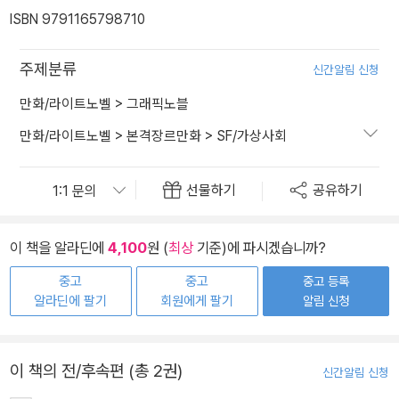
ISBN 9791165798710
주제분류
신간알림 신청
만화/라이트노벨
>
그래픽노블
만화/라이트노벨
>
본격장르만화
>
SF/가상사회
선물하기
공유하기
이 책을 알라딘에
4,100
원 (
최상
기준)에 파시겠습니까?
중고
중고
중고 등록
알라딘에 팔기
회원에게 팔기
알림 신청
이 책의 전/후속편 (총 2권)
신간알림 신청