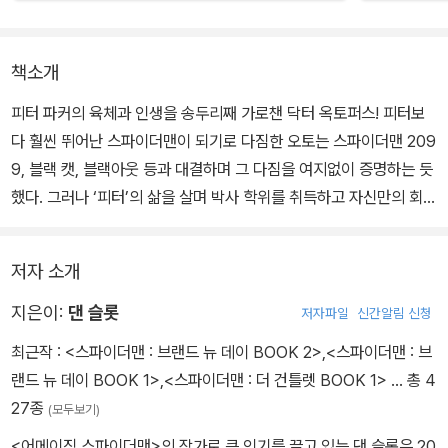
책소개
피터 파커의 육체과 인생을 송두리째 가로챈 닥터 옥토퍼스! 피터보
다 훨씬 뛰어난 스파이더맨이 되기로 다짐한 오토는 스파이더맨 209
9, 블랙 캣, 블랙아웃 등과 대결하며 그 다짐을 여지없이 증명하는 듯
했다. 그러나 ‘피터’의 삶을 살며 박사 학위를 취득하고 자신만의 회사
‘파커 인더스트리’를 설립해 나가는 과정에서 어둠의 기운이 스며들
기 시작한다.
저자 소개
플래시 톰슨이 베놈 심비오트를 몸에 달고 돌아온 것이다! 스파이디
지은이:
댄 슬롯
저자파일
신간알림 신청
를 누구보다 잘 아는 톰슨과 베놈은 과연 이상함을 감지할 수 있을
최근작 :
<스파이더맨 : 브랜드 뉴 데이 BOOK 2>
,
<스파이더맨 : 브
까? 한편, 그린 고블린이 뉴욕의 지하 세계를 장악하면서 오토는 최
랜드 뉴 데이 BOOK 1>
,
<스파이더맨 : 더 건틀렛 BOOK 1>
… 총 4
후의 싸움을 마주하는데…. 슈피리어 스파이더맨은 자신의 패배를 감
27종
(모두보기)
수하면서까지 고블린 왕국을 무너뜨려야 하는 책임을 짊어질 것인
<어메이징 스파이더맨>의 작가로 큰 인기를 끌고 있는 댄 슬롯은 20