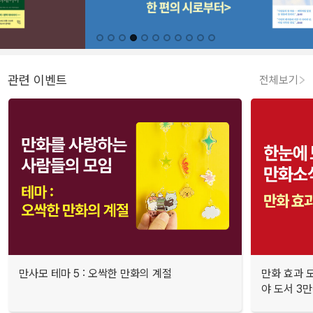
관련 이벤트
전체보기
만사모 테마 5 : 오싹한 만화의 계절
만화 효과 모
야 도서 3만