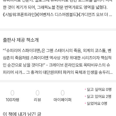
만들었다.
한 것이 계기가 되어, 그래픽노블 전문 번역가로도 영역을 넓혔다.
《시빌워:프론트라인》《어벤저스 디스어셈블드》《가디언즈 오브 더 갤
럭시》《앤트맨》《그린랜턴》《어메이징 스파이더맨》 등을 우리말로 옮
겼다.
출판사 제공 책소개
“「슈피리어 스파이더맨」은 그웬 스테이시의 죽음, 외계의 코스튬, 벤
삼촌의 죽음처럼 스파이더맨 역사상 가장 위대한 시리즈이자 핵심적
인 순간으로 남을 것이다!” - 크레이브 온라인오토 옥타비우스의 슈
피리어 사가… 그 충격의 대단원!피터 파커의 육체과 인생을 송두리째
가로챈 닥터 옥토퍼스! 피터보다 훨씬 뛰어난 스파이더맨이 되기로
다짐한 오토는 스파이더맨 2099, 블랙 캣, 블랙아웃 등과 대결하며
읽고 싶어요 0명
0
0
0
그 다짐을 여지없이 증명하는 듯했다. 그러나! ‘피터’의 삶을 살며 박
읽고 있어요 2명
100자평
리뷰
마이페이퍼
사 학위를 취득하고 자신만의 회사 ‘파커 인더스트리’를 설립해 나가
읽었어요 0명
는 과정에서… 어둠의 기운이 스며들기 시작한다. 플래시 톰슨이 베놈
이 책에 내가 남긴 글
심비오트를 몸에 달고 돌아온 것이다! 스파이디를 누구보다 잘 아는