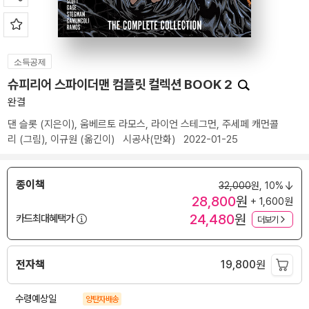
소득공제
슈피리어 스파이더맨 컴플릿 컬렉션 BOOK 2
완결
댄 슬롯
(지은이),
움베르토 라모스
,
라이언 스테그먼
,
주세페 캐먼콜
리
(그림),
이규원
(옮긴이)
시공사(만화)
2022-01-25
종이책
32,000
원,
10%
28,800
원
+ 1,600원
24,480
원
카드최대혜택가
더보기
전자책
19,800
원
수령예상일
양탄자배송