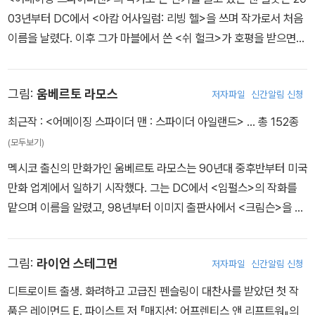
가?
03년부터 DC에서 <아캄 어사일럼: 리빙 헬>을 쓰며 작가로서 처음
이름을 날렸다. 이후 그가 마블에서 쓴 <쉬 헐크>가 호평을 받으면서
2007년부터 <어메이징 스파이더맨>의 작가진에 들어갔고, 다른 세
작가들과 함께 <브랜드 뉴 데이>를 공동 집필했다. 2010년부터 댄
그림:
움베르토 라모스
저자파일
신간알림 신청
슬롯은 <어메이징 스파이더맨>의 전담 작가가 되었으며, <빅 타임>,
<스파이더 아일랜드>를 성공시키며 인기 작가 반열에 올라섰지만, #
최근작 :
<어메이징 스파이더 맨 : 스파이더 아일랜드>
… 총 152종
700에서 피터 파커를 충격적인 죽음으로 몰아 논란을 불러일으키기
(모두보기)
도 했다.
멕시코 출신의 만화가인 움베르토 라모스는 90년대 중후반부터 미국
만화 업계에서 일하기 시작했다. 그는 DC에서 <임펄스>의 작화를
맡으며 이름을 알렸고, 98년부터 이미지 출판사에서 <크림슨>을 연
재하며 개성 있는 그림체와 성실함으로 좋은 평가를 받았다. 그는 마
블에서 나온 여러 작품들의 배리언트 커버를 맡으며 마블과 인연을
그림:
라이언 스테그먼
저자파일
신간알림 신청
쌓았고, 결국 <스펙태큘러 스파이더맨>, <울버린>, <엑스맨>, <런
어웨이즈> 등에서 작화를 맡게 되었다. 이후 댄 슬롯, 스테파노 카셀
디트로이트 출생. 화려하고 고급진 펜슬링이 대찬사를 받았던 첫 작
리와 함께 <어메이징 스파이더맨>을 장기간 연재하기도 한 라모스는
품은 레이먼드 E. 파이스트 저 『매지션: 어프렌티스 앤 리프트워』의