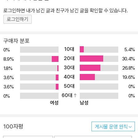
톰슨과 베놈은 과연 이상함을 감지할 수 있을까? 한편, 그린 고블린
로그인하면 내가 남긴 글과 친구가 남긴 글을 확인할 수 있습니다.
이 뉴욕의 지하 세계를 장악하면서 오토는 최후의 싸움을 마주하는
로그인하기
데…. 슈피리어 스파이더맨은 자신의 패배를 감수하면서까지 고블린
왕국을 무너뜨려야 하는 책임을 짊어질 것인가?2012년 『어벤저스 v
구매자 분포
s. 엑스맨』 이후 마블은 새로운 작가진을 투입하여 슈퍼히어로 캐릭
10대
5.4%
0%
터들의 코스튬과 디자인부터 히어로의 정체에 이르기까지 기존이 설
20대
30.4%
8.9%
정을 송두리째 바꾸는 대대적인 변혁을 추구했는데, 이것이 ‘마블 나
30대
26.8%
1.8%
우!’였다. 피터 파커의 오랜 숙적 닥터 옥토퍼스가 피터와 몸을 바꾸어
40대
스파이더맨으로 활동한다는 내용이 처음 발표되었을 당시 팬들은 피
19.6%
3.6%
터 파커 없는 스파이더맨은 말이 안 된다며 격렬히 반발했으나, 연재
50대
0%
3.6%
가 진행되면서 안나 마리아 같은 새로운 캐릭터의 매력과 닥터 옥토
60대
0%
0%
여성
남성
퍼스식 스파이더맨이 보여 주는 발상의 전환, 그리고 이야기를 풀어
나가는 작가진의 능력 등으로 모든 면에서 호평받은 작품으로 남았
다. 『슈피리어 스파이더맨 컴플릿 컬렉션』은 미국 현지는 물론 국내
100자평
게시물 운영 원칙
에서도 독자들의 큰 사랑을 받았던 국내 출간작 『슈피리어 스파이더
맨』(전 6권)을 더욱 깔끔하게 다듬어 선보이는 하드커버 애장판으로,