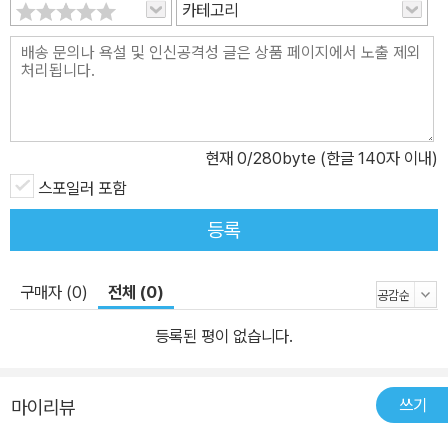
카테고리
BOOK 2는 기존 『슈피리어 스파이더맨』 Vol. 4-6 분량을 합본으로
모았다. 댄 슬롯, 크리스토스 게이지, 리처드 엘슨, 움베르토 라모스,
라이언 스테그먼, 주세페 캐먼콜리 외 많은 작가진이 참여한 「슈피리
어 스파이더맨」 #17-31, 「슈피리어 스파이더맨 애뉴얼」 #1-2가 완결
수록되어 있다.함께 읽으면 좋은 책『어메이징 스파이더맨: 다잉 위
현재
0
/280byte (한글 140자 이내)
시』
스포일러 포함
등록
구매자 (0)
전체 (0)
등록된 평이 없습니다.
쓰기
마이리뷰