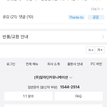
2번이 나왔어요. 시공그래픽노블의 리딩가이드가 있어서 다음에 읽
더보기
을때 도움이 될까해서 페이퍼 작성중.페이퍼를 작성하면 '배트맨'과
공감 (
21
)
댓글 (10)
'슈퍼맨'이 없다는 것을 깨달았어요. 두 만화는 마블 코믹스가 아닌
가?? 찾아봐야하는데 귀찮아서 우선 패쓰했어요. ㅎㅎ 여러 캐릭터
들 중에 '스파이더맨'과 '엑스맨의 울버린'이 영화탓인지 좀 더 관심이
반품/교환 안내
갑니다.페이퍼에 담고 보니 많은 책들이 출간되고 출간 예정이군
요. 암튼 시리즈를 구입해서 보려면 휘청할듯.마블 코믹스만 빌려 볼
수 있는 곳이 있었으면 좋겠어요. ^^ 출간일은 최근에 가까운데 이
야기상 토르가 처음으로 설정되어있네요.토르는 영화도 아직 안봐서
로그인
전체 메뉴
회사 소개
출판사 안내
PC 버전
매력적인지는 모르겠지만, 영화속 배우는 매력적입니다. ^^ (읽은후)
: 영화속 토르의 이야기와는 별개로 토르 신화를 이해하기에 괜찮았
(주)알라딘커뮤니케이션
습니다. 그림도 스타일리시하지만, 전체적으로 스토리는 좀 아쉬웠습
니다. 대신 토르 외전이 더 재미있었어요. 토르 (읽은후) 토르 에피
1544-2514
일반문의 (발신자 부담)
소드중에 유명한 것을 모았어요. 기존에 마블 코믹스 중에 가장 양장
1:1 문의
FAQ
상태가 좋습니다. 토르 한편만 읽으면 좀 아쉽겠지만, 아이언맨과 캡
틴 아메리카를 함께 읽으면 더 좋을것 같습니다. 타노스 역시 출간일