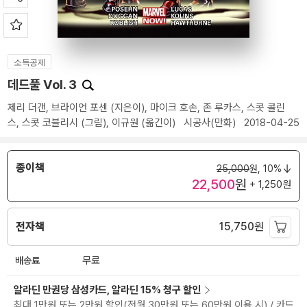
소득공제
데드풀 Vol. 3
제리 더갠
,
브라이언 포센
(지은이),
마이크 호손
,
존 루카스
,
스콧 콜린
스
,
스콧 코블리시
(그림),
이규원
(옮긴이)
시공사(만화)
2018-04-25
종이책
25,000
원,
10%
22,500
원
+ 1,250원
전자책
15,750
원
배송료
무료
알라딘 만권당 삼성카드, 알라딘 15% 청구 할인
최대 1만원 또는 2만원 할인(전월 30만원 또는 60만원 이용 시) / 카드