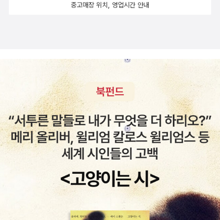
중고매장 위치, 영업시간 안내
은 최근이지만 내용상은 전으로 거슬러 올라갑니다. (읽은후) : 우주
최강 악당 타노스를 이해하는 이 책을 꼭 읽어보는것을 추천합니다.
역시나 그림 스타일 멋져요. (읽은후) : 당시에는 그냥 재미있게 읽
었는데, 마블 코믹스를 정주행하면서 다시 곰곰히 되생각나는 책이예
요. 특히나 '타노스'의 활약(?)이 그후에도 마블 우주에 큰 영향을 주
기 때문에 마블 코스믹 세계관에서 놓치지 말고 읽어야하는 책입니
다. 다시 읽으면 처음엔 몰랐던 외계종족들이 이제는 눈에 들어올것
같습니다. 인피니티 이슈 - 어떤 이야기는 이슈로 출간하고, 어떤
이야기는 단행본으로 출간하는 기준이 어떤건지 궁금해지네요. 데
드풀이 스파이더맨하고만 노는줄 알았더니, 이번에는 타노슈와 함께
종횡무진하네요. 타노스를 처음 읽었을때, 악당인데도 참 매력적이
다 생각했었는데, 이렇게 주목봤는 캐릭터가 될줄은... 역시 영화가 흥
해야 캐릭터들이 더 살아나는것 같습니다. 엑스맨의 시작. 표지 무
섭다. (읽은후) : 엑스맨 영화의 원작이 되는 에피소드가 있다는것을
알았습니다. 마블 히어로즈 시리즈보다 개인적으로 엑스맨 시리즈가
더 재미있는것 같아요. 울버린 (읽은후) : 울버린에 관한 두가지