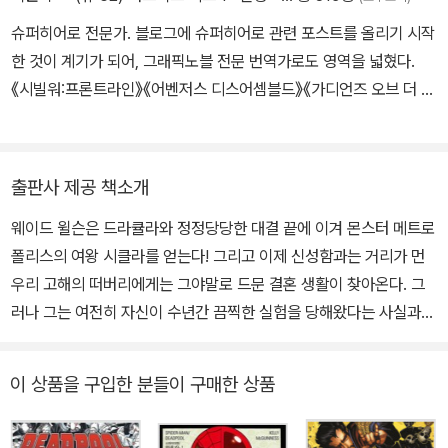
MC2 유니버스 미니시리즈 몇 작품의 잉커를 맡았으며, DC 미니시
슈퍼히어로 전문가. 블로그에 슈퍼히어로 관련 포스트를 올리기 시작
리즈 <파이널 크라이시스: 세 세계의 리전>, <오막>의 잉커였고, 플
한 것이 계기가 되어, 그래픽노블 전문 번역가로도 영역을 넓혔다.
래티넘 스튜디오에서 나온 프레드 반렌테의 <웨폰> 미니시리즈 펜슬
《시빌워:프론트라인》《어벤저스 디스어셈블드》《가디언즈 오브 더 갤
러와 잉커였으며, 디즈니 어드벤처 코믹존에서 나온 마이클 스튜어트
럭시》《앤트맨》《그린랜턴》《어메이징 스파이더맨》 등을 우리말로 옮
의 <제트 팩 페츠> 특집도 그렸다.
겼다.
출판사 제공 책소개
웨이드 윌슨은 드라큘라와 정정당당한 대결 끝에 이겨 몬스터 메트로
폴리스의 여왕 시클라를 얻는다! 그리고 이제 신성함과는 거리가 먼
우리 고해의 떠버리에게는 그야말로 드문 결혼 생활이 찾아온다. 그
러나 그는 여전히 자신이 수년간 끔찍한 실험을 당해왔다는 사실과
자신에게 딸이 있고 그 딸이 죽었을지도 모른다는 사실을 알면서 느
낀 고통을 전부 떨쳐내지는 못한 상황. 도쿄로 신혼여행을 떠나지만
이 상품을 구입한 분들이 구매한 상품
단꿈은 오래가지 못하고, 시클라와 데드풀의 영원한 행복은 초장부터
드라큘라의 지령을 받은 흡혈귀 군단의 훼방에 맞닥뜨린다! 게다가