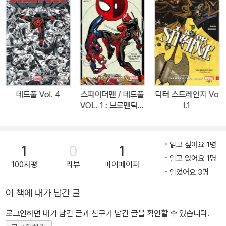
코믹북 크로스오버 역사상 가장 무시무시한 위협이 찾아오는데! 드러
나는 웨이드의 원죄, 그리고 그 어린 딸의 진짜 행방. 너무 우울하게
가는 거 아니냐고? 걱정 마시라! 누가 뭐래도 데드풀은 데드풀! 시간
을 뛰어넘어온 히틀러, 디스코 시대의 대즐러 대 뱀파이어 군단의 대
결, 그리고 열혈의 박력과 크로스해칭으로 중무장한 90년대의 특별
한 모험, 거기에 보너스로 웨이드가 올렸던 과거의 모든 결혼식에 관
한 이야기들이 펼쳐진다! 또 하나, 울버린은 죽음으로 삶을 마무리하
데드풀 Vol. 4
스파이더맨 / 데드풀
닥터 스트레인지 Vo
고, 그의 뜻에 따라 그를 다시 되살리지 못하도록 만드는 임무가 절친
VOL. 1 : 브로맨틱하
l.1
데드풀과 캡틴 아메리카에게 떨어진다.<데드풀> #26-34, <울버린
지 않나요?
의 죽음: 데드풀과 캡틴 아메리카> #1 수록. 제리 더갠과 브라이언 포
센이 쓰고 스콧 코블리시, 존 루카스, 마이크 호손, 스콧 콜린스가 그
읽고 싶어요 1명
1
0
1
렸다. *함께 읽으면 좋은 책:<데드풀> 1-2권<데드풀 & 케이블 얼티
읽고 있어요 1명
100자평
리뷰
마이페이퍼
밋 컬렉션> 1권<엑스포스/케이블: 메시아 워><스파이더맨/데드풀>
읽었어요 3명
1-2권<데드풀: 개싸움><데드풀의 마블 유니버스 죽이기>
이 책에 내가 남긴 글
로그인하면 내가 남긴 글과 친구가 남긴 글을 확인할 수 있습니다.