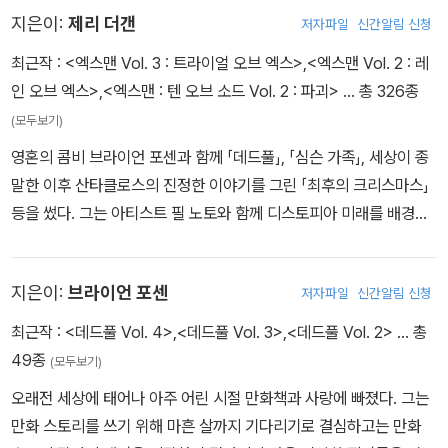
도쿄로 신혼여행을 떠나지만 단꿈은 오래가지 못하고, 시클라와 데드
지은이:
제리 더갠
저자파일
신간알림 신청
풀의 영원한 행복은 초장부터 드라큘라의 지령을 받은 흡혈귀 군단의
최근작 :
<엑스맨 Vol. 3 : 트라이얼 오브 엑스>
,
<엑스맨 Vol. 2 : 레
훼방에 맞닥뜨린다. 게다가 코믹북 크로스오버 역사상 가장 무시무시
인 오브 엑스>
,
<엑스맨 : 텐 오브 소드 Vol. 2 : 파괴>
… 총 326종
한 위협이 찾아오는데! 드러나는 웨이드의 원죄, 그리고 그 어린 딸의
(모두보기)
진짜 행방. 너무 우울하게 가는 거 아니냐고? 걱정 마시라! 누가 뭐래
영혼의 콤비 브라이언 포센과 함께 「데드풀」, 「심슨 가족」, 세상이 종
도 데드풀은 데드풀!
말한 이후 산타클로스의 진정한 이야기를 그린 「최후의 크리스마스」
등을 썼다. 그는 아티스트 필 노토와 함께 디스토피아 미래를 배경으
시간을 뛰어넘어온 히틀러, 디스코 시대의 대즐러 대 뱀파이어 군단
로 오딧세이를 재해석한 「인피닛 호라이즌」으로 아이즈너상 후보에
의 대결, 그리고 열혈의 박력과 크로스해칭으로 중무장한 90년대의
올랐다. 「노바」, 「헐크」 등 다른 마블 타이틀에도 이름을 올린 뒤에는
특별한 모험, 거기에 보너스로 웨이드가 올렸던 과거의 모든 결혼식
지은이:
브라이언 포센
저자파일
신간알림 신청
2015년 「시크릿 워즈」 이벤트에서 「인피니티 건틀렛」, 「1872」, 「미
에 관한 이야기들이 펼쳐진다! 또 하나, 울버린은 죽음으로 삶을 마무
시즈 데드풀과 하울링 코만도스」 등의 시리즈로 핵심적인 역할을 했
리하고, 그의 뜻에 따라 그를 다시 되살리지 못하도록 만드는 임무가
최근작 :
<데드풀 Vol. 4>
,
<데드풀 Vol. 3>
,
<데드풀 Vol. 2>
… 총
으며, 언제나 팬들의 기대를 뛰어넘는 신선한 전개를 선보인 끝에 데
절친 데드풀과 캡틴 아메리카에게 떨어진다.
49종
(모두보기)
드풀을 「언캐니 어벤저스」에 합류시키는 파격적인 결정을 내리기도
오래전 세상에 태어나 아주 어린 시절 만화책과 사랑에 빠졌다. 그는
했다. 액션과 유머를 절묘하게 결합한 「올뉴 가디언즈 오브 갤럭시」
<데드풀> #26-34, <울버린의 죽음: 데드풀과 캡틴 아메리카> #1
만화 스토리를 쓰기 위해 마흔 살까지 기다리기로 결심하고는 만화
이후 더갠은 「인피니티 워즈」라는 우주급 이벤트를 맡아 그동안 갈고
수록. 제리 더갠과 브라이언 포센이 쓰고 스콧 코블리시, 존 루카스,