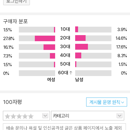
로그인하기
구매자 분포
10대
3.9%
1.5%
20대
14.6%
27.8%
30대
17.6%
16.1%
40대
8.3%
7.3%
50대
1.5%
1.5%
60대
0%
0%
여성
남성
100자평
게시물 운영 원칙
카테고리