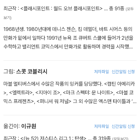
> 등도 있다.
최근작 :
<플래시포인트 : 월드 오브 플래시포인트>
… 총 91종
(모두
보기)
1968년생. 1980년대에 데니스 젠슨, 킴 데멀더, 바트 시어스 등의
만화가 밑에서 일하다 1991년 뉴욕 조 큐버트 스쿨에 들어가 2년을
수학하고 밸리언트 코믹스에서 만화가로 활동하며 경력을 시작했다.
대표작으로는 DC 코믹스의 <플래시> 시리즈가 있으며, 마블 코믹스
<토르: 피의 서약>, <오메가 플라이트>, <마블 팀 업> 등이 있다. <
그림:
스콧 코블리시
저자파일
신간알림 신청
마블 팀 업>에서는 <워킹 데드>의 작가인 로버트 커크먼과 함께 토
니 스타크의 평행 우주 버전인 사악한 아이언 맨, 아이언 매니악을 창
마블 멀티버스에서 수많은 작품의 잉커를 담당했다. <캡틴 아메리카
작한 바 있다.
>, <엘렉트라>, <지아이 조>, <마크 스펙터: 문 나이트>, <마블 코
믹스 프레젠츠>, <퍼니셔 워 저널> 그 외 수많은 엑스맨 타이틀과 ‘2
099’ 서브장르들이 모두 그 손을 거쳤다. 이후 그는 <언캐니 엑스맨:
퍼스트 클래스>, <울버린: 퍼스트 클래스> 등의 펜슬러로 활약했으
옮긴이:
이규원
저자파일
신간알림 신청
며, 마블 어드벤처 라인으로 옮겨 가 <어벤저스>, <판타스틱 포>, <
아이언 맨> 및 그 외 여러 타이틀의 그림을 맡았다. 또한 톰 드팔코의
최근작 :
<(뉴 52) 저스티스 리그 1 : 탄생>
… 총 319종
(모두보기)