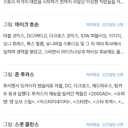
스토리 작가의 대업을 시작하기 전까지 수많은 이상한 직업들을 거쳤
닦은 내공을 뽐냈다. 최근에는 그가 작업한 「머로더스」와 「엑스맨」이
마이크 호손, 스콧 콜린스가 그렸다.
는데, 그중에는 스탠드업 코미디언, 텔레비전 작가, 영화배우, 시트콤
‘던 오브 엑스’에서 빼놓을 수 없는 작품으로 자리 잡으며 엑스맨 사가
배우 등도 있었다. 그리고 마블에 도착하면서 그는 마침내 자신의 진
의 중심을 지키고 있다.
그림:
마이크 호손
저자파일
신간알림 신청
정한 소명을 찾았다고 여기지만, ‘다른 재미있는 잡일’들을 중단하지
는 않을 작정이다. 포센이 제리 더갠과 함께한 작업으로는 <최후의
마블 코믹스, DC/버티고, 다크호스 코믹스, IDW 퍼블리싱, 이미지,
크리스마스>와 죠스를 패러디한 <심슨 가족의 공포의 나무집>, 독자
오니 프레스, 폭스 필름, 유니버설 스튜디오 및 그 외 여러 회사에서
들은 알지 못하는 몇몇 영화와 텔레비전 쇼 아이디어들, 그리고 그들
일하며 경력을 쌓았고, 그러면서 아이즈너상과 하비상 후보에도 올랐
이 시골 요양원 지하에서 같이 기르고 있는 한 명의 아기 등이 있다.
다. 그는 싱크탱크 코믹스에서 자체 출판한 시리즈 <히스테리아>로
경력을 시작했는데, 그 작품이 <그렌델: 레드, 화이트 & 블랙>, <노
그림:
존 루카스
저자파일
신간알림 신청
블 코지즈: 익스텐디드 패밀리>, <퀸 & 컨트리> 등 다른 출판사 작품
들로 이어졌다. 2005년에 그는 스토리 작가 마크 주메락과 함께 마
프리랜서 잉커이자 펜슬러로 마블, DC, 다크호스, 애드하우스, 탑카
블 세계에 어린 로봇 히어로 <머신 틴>을 소개한 바 있으며, 그 이후
우 등과 일했다. 루카스의 재능을 빌려간 책들은 <2000AD>, <슈퍼
프로젝트로 2005년 범죄 드라마 <움브라>, <익스터미네이터즈>,
맨: 맨 오브 스틸>, <익스터미네이터>, <스타맨>, <스타 트렉>, <제
<지아이 조: 오리진>, <스타 트렉: 에일리언 스포트라이트 - 트리블
너레이션 M>, <울버린과 엑스맨> 등이다.
즈>, <피어 에이전트>, 마블의 <퍼니셔> 등을 그렸고, 더는 나오지
않는 시리즈인 버티고의 <언멘>, 다크호스의 <코난: 로드 오브 킹즈
그림:
스콧 콜린스
저자파일
신간알림 신청