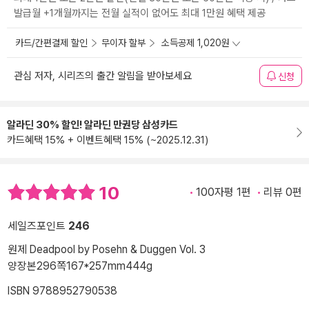
발급월 +1개월까지는 전월 실적이 없어도 최대 1만원 혜택 제공
카드/간편결제 할인
무이자 할부
소득공제 1,020원
관심 저자, 시리즈의 출간 알림을 받아보세요
신청
알라딘 30% 할인! 알라딘 만권당 삼성카드
카드혜택 15% + 이벤트혜택 15% (~2025.12.31)
10
100자평 1편
리뷰 0편
세일즈포인트
246
원제 Deadpool by Posehn & Duggen Vol. 3
양장본
296쪽
167*257mm
444g
ISBN 9788952790538