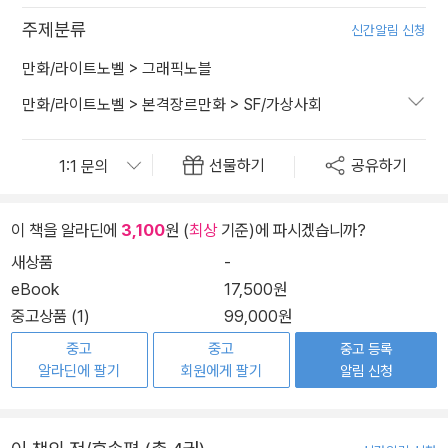
주제분류
신간알림 신청
만화/라이트노벨
>
그래픽노블
만화/라이트노벨
>
본격장르만화
>
SF/가상사회
선물하기
공유하기
이 책을 알라딘에
3,100
원 (
최상
기준)에 파시겠습니까?
새상품
-
eBook
17,500원
중고상품 (1)
99,000원
중고
중고
중고 등록
알라딘에 팔기
회원에게 팔기
알림 신청