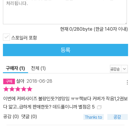
현재
0
/280byte (한글 140자 이내)
스포일러 포함
등록
구매자 (1)
전체 (1)
설아
2018-06-28
메뉴
이번에 커버사이즈 불량인듯?엉망임 ㅠㅠ책보다 커버가 작음1,2권보
다 얇고..급하게 판매한듯? 데드풀이니까 별점은 5
공감 (
0
)
댓글 (0)