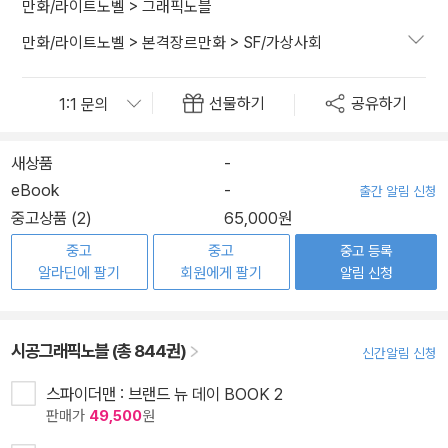
만화/라이트노벨
>
그래픽노블
만화/라이트노벨
>
본격장르만화
>
SF/가상사회
선물하기
공유하기
새상품
-
eBook
-
출간 알림 신청
중고상품 (2)
65,000원
중고
중고
중고 등록
알라딘에 팔기
회원에게 팔기
알림 신청
시공그래픽노블 (총 844권)
신간알림 신청
스파이더맨 : 브랜드 뉴 데이 BOOK 2
판매가
49,500
원