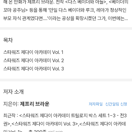
해 온 만화가 제프리 브라운. 전작 <다스 베이더와 아들>, <베이더의
꼬마 공주님> 등을 통해 ‘만일 다스 베이더와 루크, 레아가 정상적인
부모 자식 관계였다면….’이라는 공상을 확장시켰던 그가, 이번에는 <
스타워즈> 속 제다이를 양성하는 학교가 있었다면 과연 어떤 모습이
었을지 놀랍도록 유쾌하게 그려 낸다.
목차
<스타워즈: 제다이 아카데미> 시리즈는 한 사람의 어엿한 제다이가
스타워즈 제다이 아카데미 Vol. 1
되기 위해 한자리에 모인 중학생들의 학교생활을 그린다. Vol. 1, 2, 3
스타워즈 제다이 아카데미 Vol. 2
은 각각 1, 2, 3학년에 해당하며, 해가 갈수록 성장해 가는 주인공 론
스타워즈 제다이 아카데미 Vol. 3
과 친구들의 모습을 보며 우리 모두가 한 번은 지나온 시절을 떠올리
게 하는 특별한 경험을 선사한다.
저자 소개
지은이:
제프리 브라운
저자파일
신간알림 신청
최근작 :
<스타워즈 제다이 아카데미 트릴로지 박스 세트 1~3 - 전3
권>
,
<스타워즈 제다이 아카데미 Vol. 3>
,
<스타워즈 제다이 아카데