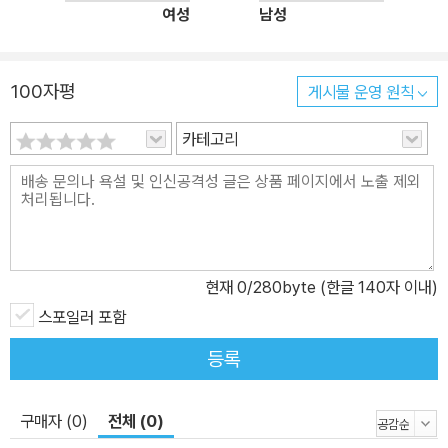
여성
남성
까? 론보다 몇 년이나 앞서 제다이 교육을 시작한 학교 친구들은 이
미 포스(?)를 이용해 물건을 옮기는가 하면, 몇몇 아이들은 굴러 들어
온 돌 신세인 론을 가만히 두질 않는데…. 선생님들마저 누구 하나 범
100자평
게시물 운영 원칙
상치 않은 이곳에서 론은 과연 무사히 중학교 생활을 할 수 있을까?
스타워즈 우주 속 제다이 아카데미의 1, 2, 3학년 이야기를 한꺼번에
카테고리
만날 수 있는 ‘트릴로지 박스 세트’ 구성을 통해 소년 론 노바체즈의
빛나는 청춘 성장기와 함께해 보자!
현재
0
/280byte (한글 140자 이내)
스포일러 포함
등록
구매자 (0)
전체 (0)