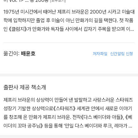
미 Vol. 1>
… 총 200종
(모두보기)
1975년 미시간에서 태어난 제프리 브라운은 2000년 시카고 미술대
학에 입학하지만 졸업 후 미술이 아닌 만화가의 길을 택한다. 첫 작품
인 《클럼지》가 만화가와 독자들 사이에서 갑자기 주목을 받으며 이름
을 알리기 시작한 브라운은, 주로 여러 관계 속에서 발견되는 개인적
이고 친밀한 순간을 날카롭게 잡아내는 것으로 유명하다. 스케치북에
옮긴이:
배윤호
저자파일
신간알림 신청
그림을 그리고 글을 쓰며, 독특한 화풍을 통해 그가 묘사하는 상황의
긴장감과 어색함을 그대로 반영한다. 《스타워즈》 등의 패러디 작품과
함께 《A Matter of Life》와 같이 자전적인 이야기를 다루는 그래픽
노블이 작품 세계의 큰 축을 형성하고 있다. 브라운은 현재 가족과 함
출판사 제공 책소개
께 시카고에 산다.
제프리 브라운의 상상력이 만들어 낸 발랄하고 사랑스러운 스타워즈
성장기 기발한 상상력으로《스타워즈》 세계관 안에서 새로운 이야기
를 창조해 온 만화가 제프리 브라운. 전작《다스 베이더와 아들》, 《베
이더의 꼬마 공주님》 등을 통해 ‘만일 다스 베이더와 루크, 레아가 정
상적인 부모 자식 관계였다면….’이라는 공상을 확장시켰던 그가, 이