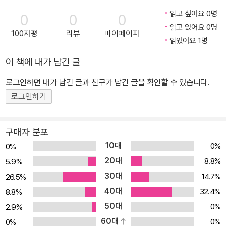
번에는《스타워즈》 속 제다이를 양성하는 학교가 있었다면 과연 어떤
읽고 싶어요 0명
0
0
0
모습이었을지 놀랍도록 유쾌하게 그려 낸다. 《스타워즈》에서 제다이
읽고 있어요 0명
100자평
리뷰
마이페이퍼
란 ‘은하계의 정의와 평화를 수호하기 위해 싸우는 외교관 전사’이며,
읽었어요 1명
이들은 보이지 않는 에너지인 포스를 사용하기 위해 수련을 거듭한
이 책에 내가 남긴 글
다.《스타워즈 : 제다이 아카데미》시리즈는 한 사람의 어엿한 제다이
가 되기 위해 한자리에 모인 중학생들의 학교생활을 그린다. Vol. 1,
로그인하면 내가 남긴 글과 친구가 남긴 글을 확인할 수 있습니다.
2, 3은 각각 1, 2, 3학년에 해당하며, 해가 갈수록 성장해 가는 주인공
로그인하기
론과 친구들의 모습을 보며 우리 모두가 한 번은 지나온 시절을 떠올
리게 하는 특별한 경험을 선사한다. 파일럿 학교 입학에 실패한 소년
구매자 분포
제다이가 되기 위한 새출발! 행성 타투인 출신의 소년 론 노바체즈. 론
10대
0%
0%
은 아버지와 형처럼 파일럿이 되길 꿈꾸며 평생을 살아 왔지만, 문제
20대
8.8%
5.9%
가 전혀 없으리라 생각했던 파일럿 학교 입학에 실패하면서 인생이
30대
14.7%
26.5%
꼬이기 시작한다. 그러던 어느 날, 타투인 농업학교로 진학해야 하는
40대
상황 앞에 절망하고 있는 론에게 뜻밖의 초대장이 날아든다. 그를 초
32.4%
8.8%
대한 곳은 ‘제다이 아카데미’라는 의문의 중학교. 제다이가 무엇인지
50대
0%
2.9%
도 알지 못한 채 입학을 결정한 론에게는 이제 어떤 일이 벌어지게 될
60대
0%
0%