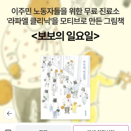
뒤로가
기
보관함담기