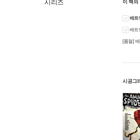
시리즈
이 책의
배트맨 
배트맨 
[품절]
배
시공그