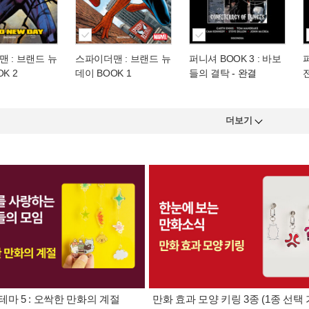
 : 브랜드 뉴
스파이더맨 : 브랜드 뉴
퍼니셔 BOOK 3 : 바보
퍼
K 2
데이 BOOK 1
들의 결탁
- 완결
더보기
테마 5 : 오싹한 만화의 계절
만화 효과 모양 키링 3종 (1종 선택 