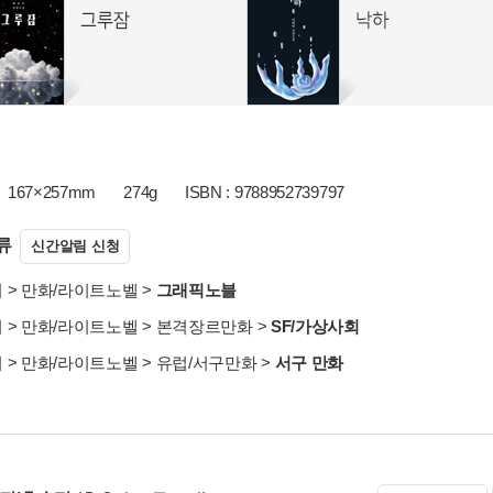
167×257mm
274g
ISBN : 9788952739797
류
신간알림 신청
서
>
만화/라이트노벨
>
그래픽노블
서
>
만화/라이트노벨
>
본격장르만화
>
SF/가상사회
서
>
만화/라이트노벨
>
유럽/서구만화
>
서구 만화