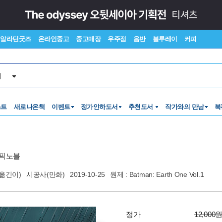
알라딘굿즈
온라인중고
중고매장
우주점
음반
블루레이
커피
서
스트
새로나온책
이벤트
정가인하도서
추천도서
작가와의 만남
북
픽노블
옮긴이)
시공사(만화)
2019-10-25
원제 : Batman: Earth One Vol.1
정가
12,000