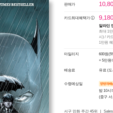
10,8
판매가
9,18
카드최대혜택가
알라딘 
최대 1만
시) / 
1만원 
마일리지
600원(5
+ 5만원
배송료
유료 (도
수령예상일
양탄자배
밤 10
(중구 서
서구 만화 주간 45위
|
Sales