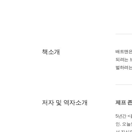
책소개
배트맨은
되려는 
벌하려는
저자 및 역자소개
제프 
5년간 
인. 오늘
서 자신