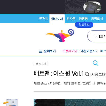
HOME
전자책
만권당
외국도서
국내도서
첫달무료
국내도
분야보기
오뒷세이아
추천마법사
베
소득공제
배트맨 : 어스 원 Vol.1
시공그래
|
제프 존스
(지은이),
개리 프랭크
(그림),
강민혁
(