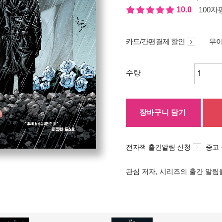
10.0
100자평
카드/간편결제 할인
무이
수량
장바구니 담기
전자책 출간알림 신청
중고
관심 저자, 시리즈의 출간 알