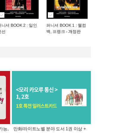
니셔 BOOK 2 : 일인
퍼니셔 BOOK 1 : 웰컴
전선
백, 프랭크
- 개정판
가능,
만화/라이트노벨 분야 도서 1권 이상 +
만사모 테마 2 : 완