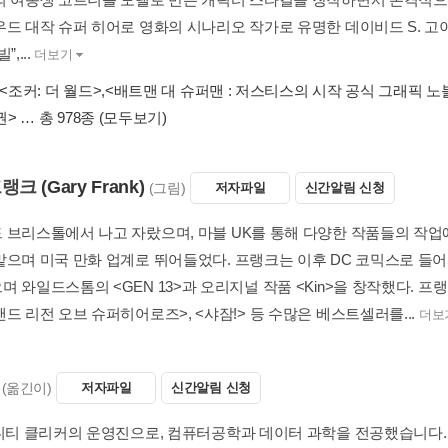
우드 대작 슈퍼 히어로 영화의 시나리오 작가로 유명한 데이비드 S. 고이
,...
더보기
<조커: 더 월드>
,
<배트맨 대 슈퍼맨 : 저스티스의 시작 공식 그래픽 노블
권>
… 총 978종
(모두보기)
프랭크
(Gary Frank)
(그림)
저자파일
신간알림 신청
 브리스톨에서 나고 자랐으며, 마블 UK를 통해 다양한 작품들의 작업
맡으며 미국 만화 업계로 뛰어들었다. 프랭크는 이후 DC 코믹스로 들어
 와일드스톰의 <GEN 13>과 오리지널 작품 <Kin>을 창작했다. 프랭
드 리전 오브 슈퍼히어로즈>, <샤잠!> 등 수많은 베스트셀러를...
더보
(옮긴이)
저자파일
신간알림 신청
뮤니티 클리커의 운영진으로, 컴퓨터공학과 데이터 과학을 전공했습니다. 