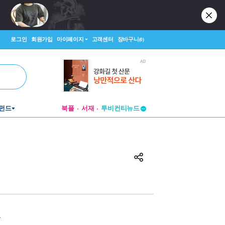
로그인
회원가입
마이페이지
고객센터
장바구니
(0)
펀드
북플
서재
투비컨티뉴드
창작플랫폼
투비컨티뉴드
원