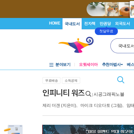
HOME
전자책
만권당
외국도서
국내도서
첫달무료
국내도
분야보기
오뒷세이아
추천마법사
베
무료배송
소득공제
인피니티 워즈
시공그래픽노블
|
제리 더갠
(지은이),
마이크 디오다토
(그림),
임