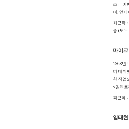
즈」 이
며, 언제
최근작 :
종
(모두
마이크
1963
며 데뷔
한 작업
<일렉트라
최근작 :
임태현