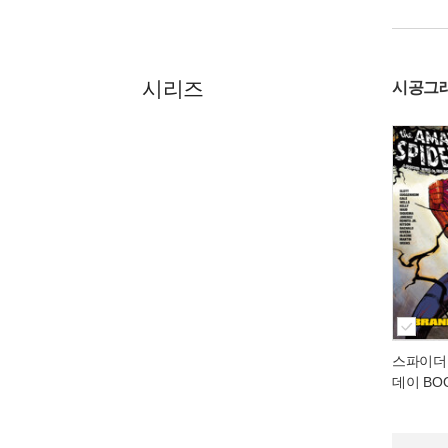
시리즈
시공그
스파이더맨
데이 BOO