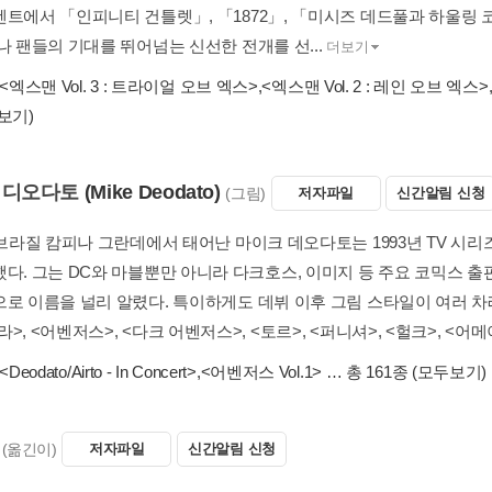
벤트에서 「인피니티 건틀렛」, 「1872」, 「미시즈 데드풀과 하울링
나 팬들의 기대를 뛰어넘는 신선한 전개를 선...
더보기
<엑스맨 Vol. 3 : 트라이얼 오브 엑스>
,
<엑스맨 Vol. 2 : 레인 오브 엑스>
보기)
 디오다토
(Mike Deodato)
(그림)
저자파일
신간알림 신청
년 브라질 캄피나 그란데에서 태어난 마이크 데오다토는 1993년 TV 시
했다. 그는 DC와 마블뿐만 아니라 다크호스, 이미지 등 주요 코믹스 
으로 이름을 널리 알렸다. 특이하게도 데뷔 이후 그림 스타일이 여러 차
>, <어벤저스>, <다크 어벤저스>, <토르>, <퍼니셔>, <헐크>, <어메이
<Deodato/Airto - In Concert>
,
<어벤저스 Vol.1>
… 총 161종
(모두보기)
(옮긴이)
저자파일
신간알림 신청