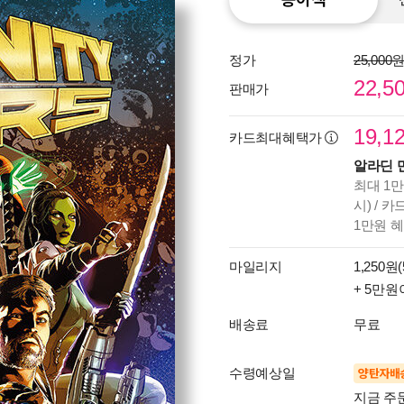
정가
25,000
22,5
판매가
19,1
카드최대혜택가
알라딘 
최대 1만
시) / 
1만원 
마일리지
1,250원(
+ 5만원
배송료
무료
수령예상일
양탄자배
지금 주