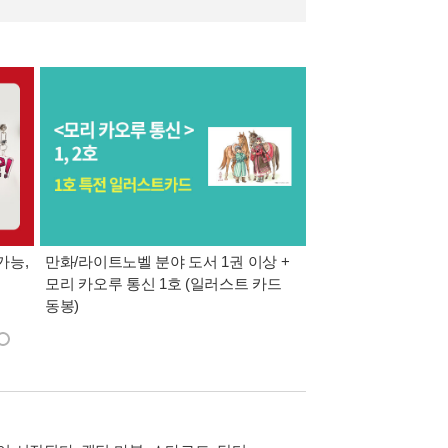
가능,
만화/라이트노벨 분야 도서 1권 이상 +
만사모 테마 2 : 완
모리 카오루 통신 1호 (일러스트 카드
동봉)