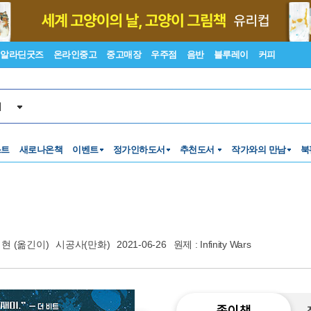
알라딘굿즈
온라인중고
중고매장
우주점
음반
블루레이
커피
서
스트
새로나온책
이벤트
정가인하도서
추천도서
작가와의 만남
북
태현
(옮긴이)
시공사(만화)
2021-06-26
원제 : Infinity Wars
종이책