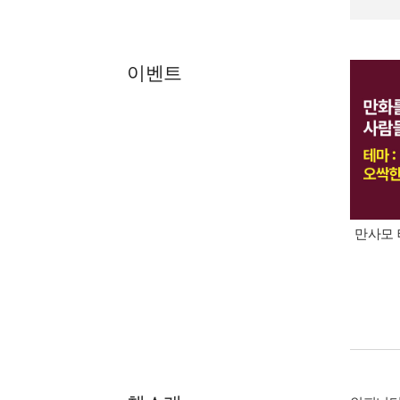
이벤트
만사모 