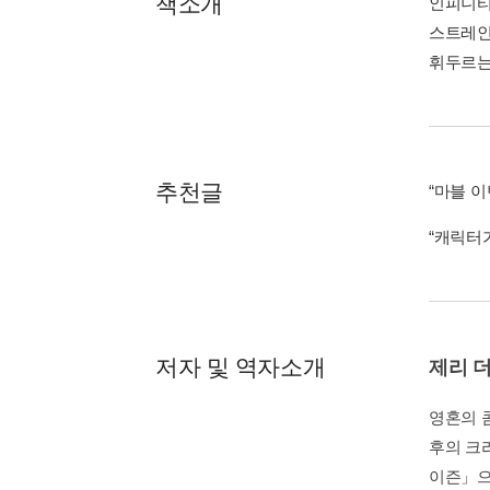
책소개
인피니티
스트레인
휘두르는 
추천글
“마블 이
“캐릭터
저자 및 역자소개
제리 
영혼의 
후의 크
이즌」으