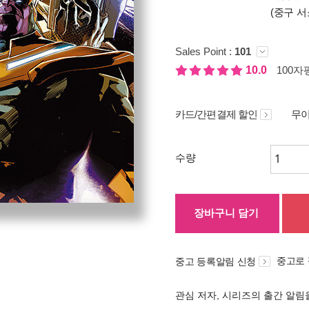
(중구 서
Sales Point :
101
10.0
100자평
카드/간편결제 할인
무이
수량
장바구니 담기
중고로
중고 등록알림 신청
관심 저자, 시리즈의 출간 알