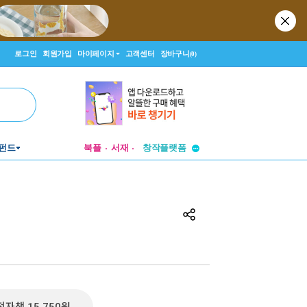
로그인
회원가입
마이페이지
고객센터
장바구니
(0)
투비컨티뉴드
펀드
북플
서재
창작플랫폼
투비컨티뉴드