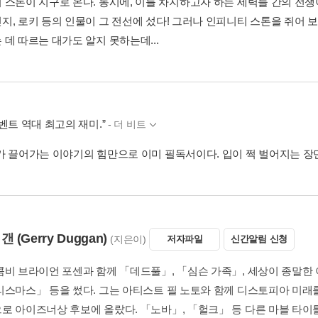
 스톤이 지구로 온다. 동시에, 이를 차지하고자 하는 세력들 간의 전쟁이
지, 로키 등의 인물이 그 전선에 섰다! 그러나 인피니티 스톤을 쥐어 보
데 따르는 대가도 알지 못하는데...
벤트 역대 최고의 재미.”
- 더 비트
가 끌어가는 이야기의 힘만으로 이미 필독서이다. 입이 쩍 벌어지는 장
더갠
(Gerry Duggan)
(지은이)
저자파일
신간알림 신청
콤비 브라이언 포센과 함께 「데드풀」, 「심슨 가족」, 세상이 종말한
리스마스」 등을 썼다. 그는 아티스트 필 노토와 함께 디스토피아 미
로 아이즈너상 후보에 올랐다. 「노바」, 「헐크」 등 다른 마블 타이틀