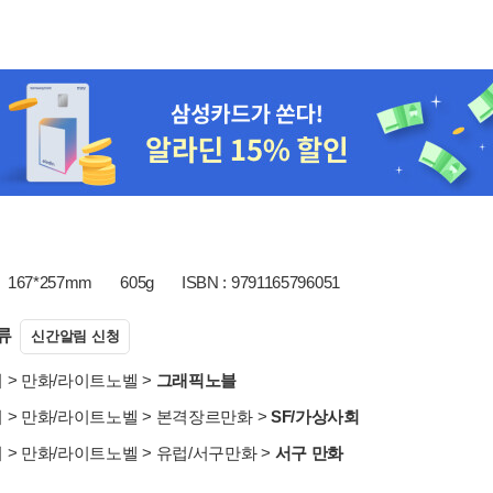
167*257mm
605g
ISBN : 9791165796051
류
신간알림 신청
서
>
만화/라이트노벨
>
그래픽노블
서
>
만화/라이트노벨
>
본격장르만화
>
SF/가상사회
서
>
만화/라이트노벨
>
유럽/서구만화
>
서구 만화