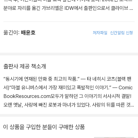
작업했다.
분야로 자리를 옮긴 가브리엘은 IDW에서 출판인으로서 클라이브 바
커의 소설 「시간의 도둑(The Thief of Always)」을 동명의 코믹스
로 제작했고, 「베일」, 「수어사이드 포레스트」 등의 작품에 작화가로
옮긴이:
배윤호
저자파일
신간알림 신청
참여했다. 마블 코믹스에서는 톰 킹과 함께 창작한 「비전」으로 2017
년 휴고상 최우수 그래픽 스토리 후보에 올랐고, 같은 해 아이즈너상
최우수 단편상을 수상했다. 그 밖의 참여 작품으로는 「매그니토」, 「닥
터 스트레인지」, 「오큐파이 어벤저스」 등이 있다.
출판사 제공 책소개
“동시기에 연재된 만화 중 최고의 작품.” ― 타 네히시 코츠(블랙 팬
서)“마블 유니버스에서 가장 재미있고 폭발적인 이야기.” ― Comic
BookResources.com모두가 말하던 그 이야기의 서사시적 결말!
오랜 옛날, 사랑에 빠진 로봇과 마녀가 있었다. 사랑의 뒤를 따른 것은
아주 나쁜 일들이었다. 하지만 비전과 스칼렛 위치의 이야기는 이제
막 시작했을 뿐이다. 비전이 자기 힘으로 새로운 인생, 새로운 가족을
이 상품을 구입한 분들이 구매한 상품
만들었기 때문이다. 세상의 모든 가족들에게는 비밀이 있으며, 비밀