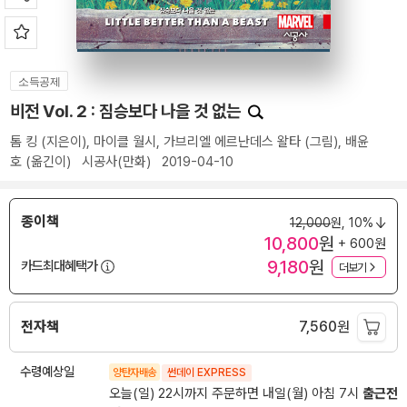
소득공제
비전 Vol. 2 : 짐승보다 나을 것 없는
톰 킹
(지은이),
마이클 월시
,
가브리엘 에르난데스 왈타
(그림),
배윤
호
(옮긴이)
시공사(만화)
2019-04-10
종이책
12,000
원,
10%
10,800
원
+ 600원
9,180
원
카드최대혜택가
더보기
전자책
7,560
원
수령예상일
양탄자배송
썬데이 EXPRESS
오늘(일) 22시까지 주문하면 내일(월) 아침 7시
출근전