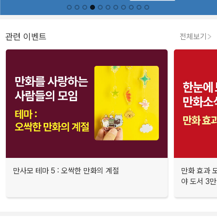
관련 이벤트
전체보기
만사모 테마 5 : 오싹한 만화의 계절
만화 효과 모
야 도서 3만