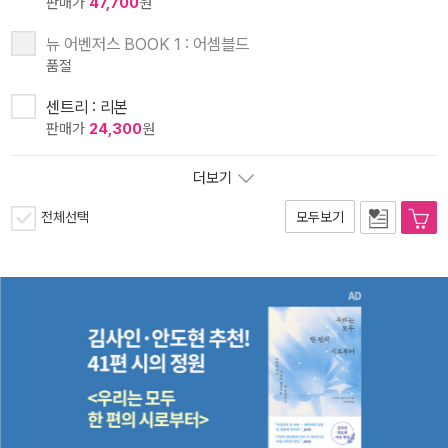
판매가
47,700
원
뉴 어벤저스 BOOK 1 : 어셈블드
품절
센트리 : 리본
판매가
24,300
원
더보기
전체선택
모두보기