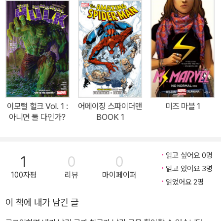
은 무덤까지 가져가야 한다. 비전 가족의 경우, 그 비밀은 비유가 아닌
실제 무덤들이었으니… 가족이라는 허울은 무너져 내리고 있다. 어벤
저스는 진실을 알게 되었다. 비전의 아내는 살인을 했고, 그녀를 지키
기 위해 비전은 거짓말을 했다. 거짓은 거짓을 따라오며, 죽음은 죽음
위에 쌓일 것이다. 어벤저스가 행동에 나설 때, 다가올 비극은 한 안드
로이드 어벤저를 지구 최강의 영웅들과의 처참한 대결 속으로 내몰
것이다. 이제 아무도 안전할 수 없다. 톰 킹이 쓰고 가브리엘 에르난데
스 왈타, 마이클 월시가 그린 「비전(2015-2016)」 #7-12 수록.올뉴
이모털 헐크 Vol. 1 :
어메이징 스파이더맨
미즈 마블 1
올디퍼런트 마블(All-New All-Different Marvel)!얼마 전, 조나단
아니면 둘 다인가?
BOOK 1
힉맨의 「어벤저스」와 「타임 런즈 아웃」에서 평행 우주의 지구들이 부
딪쳐 종말을 맞는 중첩 현상이 발생하고, 여러 우주의 잔해를 모아 만
든 세상에서 닥터 둠의 「시크릿 워즈」가 벌어졌다.마블 역사상 최대
읽고 싶어요 0명
1
0
0
규모의 위기를 넘긴 후 세상이 재건되자 각 타이틀은 연재 번호를 1부
읽고 있어요 3명
100자평
리뷰
마이페이퍼
터 다시 세며 ‘완전히 새롭고 전혀 색다른’ 모습으로 출발했는데, 기존
읽었어요 2명
의 이야기에서 이어지지만 배경 지식 없이도 누구나 감상하고 이해할
이 책에 내가 남긴 글
수 있는 좋은 입문 지점이 된 것이다. 「스파이더맨/데드풀」에 이어 A