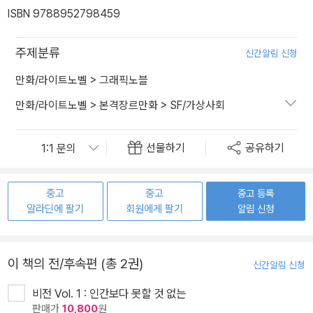
ISBN 9788952798459
주제분류
신간알림 신청
만화/라이트노벨
>
그래픽노블
만화/라이트노벨
>
본격장르만화
>
SF/가상사회
선물하기
공유하기
중고
중고
중고 등록
알라딘에 팔기
회원에게 팔기
알림 신청
이 책의 전/후속편 (총 2권)
신간알림 신청
비전 Vol. 1 : 인간보다 못할 것 없는
판매가
10,800
원