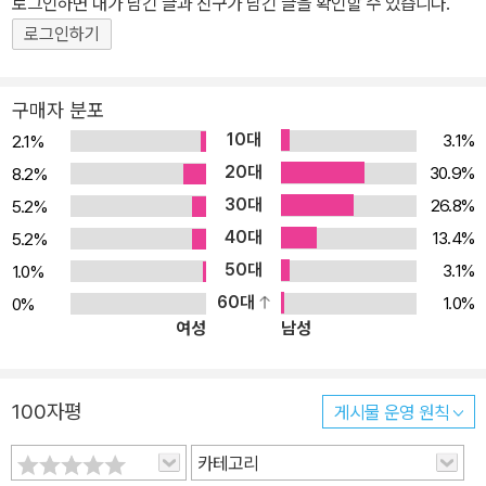
로그인하면 내가 남긴 글과 친구가 남긴 글을 확인할 수 있습니다.
NAD 마블 시기의 작품들이 본격적으로 국내 독자들을 찾아간다.국
내에 처음 조명되는 어벤저, 비전!「비전」은 톰 킹에게 아이즈너상 ‘최
로그인하기
우수 단편’상을 안겨 주면서 그를 스타 작가 반열에 올려놓은 수작이
다. 톰 킹은 이 작품에서 안드로이드라는 특수한 캐릭터를 통해 인간
구매자 분포
성, 삶과 죽음, 거짓과 편견 등 인류가 가진 속성들을 영리하게 풍자하
10대
3.1%
2.1%
며 보편적 히어로물과는 다른 톤의 공상 과학물을 성공적으로 그려
20대
30.9%
8.2%
냈고 독자와 전문가들 모두에게 극찬을 받았다.마블 시네마틱 유니버
30대
26.8%
5.2%
스 무비 「어벤져스: 에이지 오브 울트론」에서 첫 등장한 것과 같이, 코
40대
13.4%
5.2%
믹스에서도 비전을 창조한 것은 울트론이었다. 비전은 울트론의 사악
50대
3.1%
1.0%
한 뜻에 따라 어벤저스를 공격한다는 단 하나의 목적으로 만들어졌지
60대
1.0%
0%
만, 막상 어벤저스와 마주쳤을 때 그들에게 교화되어 당당한 어벤저
여성
남성
로 거듭났다. 인공 지능을 가진 안드로이드로 태어났지만 끊임없이
정의로움과 인간다움을 추구해 온 ‘비전’을 주인공으로 한 코믹스가
드디어 한국 독자들을 찾아간다. 비전의 개인사에 집중한 이 작품을
100자평
게시물 운영 원칙
읽기에 앞서, 비전이 스칼렛 위치(완다 막시모프)와 한때 결혼했었고,
『어벤저스 디스어셈블드』, 『하우스 오브 엠』 등의 불운한 일을 겪으
카테고리