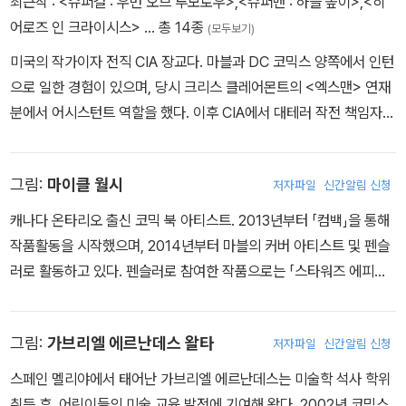
최근작 :
<슈퍼걸 : 우먼 오브 투모로우>
,
<슈퍼맨 : 하늘 높이>
,
<히
어로즈 인 크라이시스>
… 총 14종
(모두보기)
미국의 작가이자 전직 CIA 장교다. 마블과 DC 코믹스 양쪽에서 인턴
으로 일한 경험이 있으며, 당시 크리스 클레어몬트의 <엑스맨> 연재
분에서 어시스턴트 역할을 했다. 이후 CIA에서 대테러 작전 책임자로
7년간 근무하다 자녀 출산 후 퇴직했다. DC 코믹스에서 팀 실리와의
공동 저술한 <그레이슨>에서 22세의 딕 그레이슨이 나이트윙이라는
그림:
마이클 월시
저자파일
신간알림 신청
정체성을 떠나 스파이 에이전트 37이 되는 이야기를 선보였으며, 이
때 CIA에서의 경험을 적극 활용했다. 마블 코믹스에서 ‘올뉴 올디퍼
캐나다 온타리오 출신 코믹 북 아티스트. 2013년부터 「컴백」을 통해
런트 마블’ 리런치의 일환으로 2015년부터 연재한 12부작 <비전>
작품활동을 시작했으며, 2014년부터 마블의 커버 아티스트 및 펜슬
타이틀은 작화가 가브리엘 헤르난데즈 왈타, 커버 아티스트 마이크
러로 활동하고 있다. 펜슬러로 참여한 작품으로는 「스타워즈 에피소
델 문도와의 협업을 통해 ‘마블에서 가장 놀라운 시리즈’로 평가받았
드 8: 라스트 제다이」, 「엑스맨: 워스트 엑스맨 에버」, 「시크릿 어벤저
으며, 이 작품으로 2016년 아이즈너상 최고의 단편상을 거머쥐었다.
스」, 「저그헤드: 더 헝거」 등이 있다.
2016년부터는 DC 코믹스의 ‘DC 리버스’ 리런치로 시작된 <배트맨
그림:
가브리엘 에르난데스 왈타
저자파일
신간알림 신청
>을 스타 작화가 데이비드 핀치, 미켈 야닌 등과 함께 창작하고 있다.
스페인 멜리야에서 태어난 가브리엘 에르난데스는 미술학 석사 학위
2017년 8월부터는 미치 제라즈와 함께 <미스터 미라클> 타이틀을
취득 후, 어린이들의 미술 교육 발전에 기여해 왔다. 2002년 코믹스