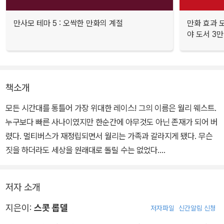
만사모 테마 5 : 오싹한 만화의 계절
만화 효과 모
야 도서 3만
책소개
모든 시간대를 통틀어 가장 위대한 레이스! 그의 이름은 월리 웨스트.
누구보다 빠른 사나이였지만 한순간에 아무것도 아닌 존재가 되어 버
렸다. 멀티버스가 재정립되면서 월리는 가족과 갈라지게 됐다. 무슨
짓을 하더라도 세상을 원래대로 돌릴 수는 없었다.
<히어로즈 인 크라이시스>의 충격적인 사건 이후, 이제 월리는 속죄
저자 소개
의 임무를 수행하게 됐다. 월리는 멀티버스와 다크 멀티버스를 가로
질러 여러 현실들을 헤쳐 나가야만 한다. 하지만 월리가 친구들을 만
지은이:
스콧 롭델
저자파일
신간알림 신청
나고 적과 싸우는 동안에도 서서히 끝이 찾아온다. 두 멀티버스가 서