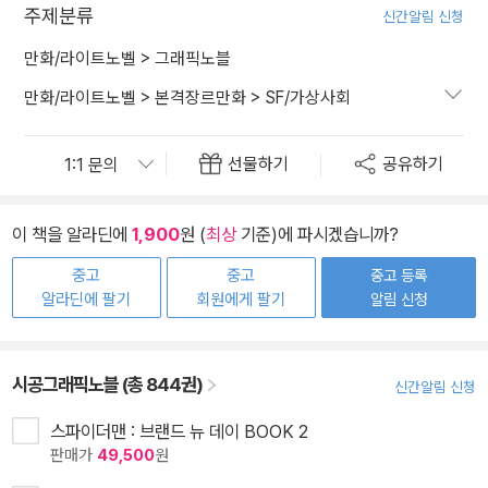
주제분류
신간알림 신청
만화/라이트노벨
>
그래픽노블
만화/라이트노벨
>
본격장르만화
>
SF/가상사회
선물하기
공유하기
이 책을 알라딘에
1,900
원 (
최상
기준)에 파시겠습니까?
중고
중고
중고 등록
알라딘에 팔기
회원에게 팔기
알림 신청
시공그래픽노블 (총 844권)
신간알림 신청
스파이더맨 : 브랜드 뉴 데이 BOOK 2
판매가
49,500
원