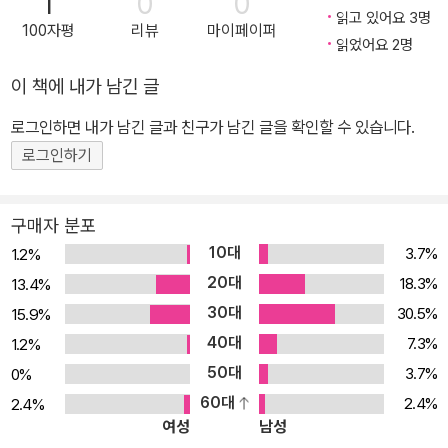
1
0
0
맨: 메탈> <배트맨: 메탈: 다크 나이츠 라이징>
읽고 있어요 3명
100자평
리뷰
마이페이퍼
읽었어요 2명
이 책에 내가 남긴 글
로그인하면 내가 남긴 글과 친구가 남긴 글을 확인할 수 있습니다.
로그인하기
구매자 분포
10대
3.7%
1.2%
20대
18.3%
13.4%
30대
30.5%
15.9%
40대
7.3%
1.2%
50대
3.7%
0%
60대
2.4%
2.4%
여성
남성