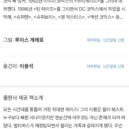
코믹 북 잉커. 1992년 이미지 코믹스의 <브리게이드>를 그리며 데
뷔했다. 1998년 <틴 타이즈>를 그리면서 DC 코믹스에서 작업을 시
작해, <슈퍼맨>, <슈퍼보이>, <영 저스티스>, <액션 코믹스> 등의
작품을 담당했으며. 2014년 잉크웰 어워드 최고 인기상, 2021년 잉
크웰 어워드 다재다능 잉커상을 수상했다.
그림:
루이스 게레로
저자파일
신간알림 신청
옮긴이:
이용석
저자파일
신간알림 신청
출판사 제공 책소개
모든 시간대를 통틀어 가장 위대한 레이스! 그의 이름은 월리 웨스트.
누구보다 빠른 사나이였지만 한순간에 아무것도 아닌 존재가 되어 버
렸다. 멀티버스가 재정립되면서 월리는 가족과 갈라지게 됐다. 무슨