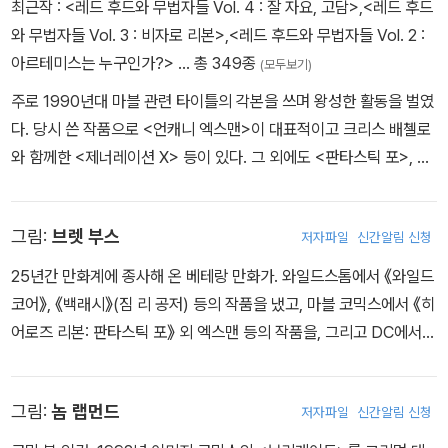
최근작 :
<레드 후드와 무법자들 Vol. 4 : 잘 자요, 고담>
,
<레드 후드
로를 조각조각 찢으며 모든 것을 집어 삼키는 끔찍하고 사악한 에너
와 무법자들 Vol. 3 : 비자로 리본>
,
<레드 후드와 무법자들 Vol. 2 :
지를 쏟아내고 있다. 오직 플래시만이 이를 막을 수 있다.
아르테미스는 누구인가?>
… 총 349종
(모두보기)
주로 1990년대 마블 관련 타이틀의 각본을 쓰며 왕성한 활동을 벌였
다. 당시 쓴 작품으로 <언캐니 엑스맨>이 대표적이고 크리스 배첼로
와 함께한 <제너레이션 X> 등이 있다. 그 외에도 <판타스틱 포>, <
알파 플라이트>, <어드벤처스 오브 사이클롭스 앤드 피닉스> 등 마
블의 주요 작품에서 실력을 뽐냈다. 2011년 DC에서 뉴 52! 대규모
그림:
브렛 부스
저자파일
신간알림 신청
리런치를 단행했을 때 롭델은 레드 후드 및 틴 타이탄즈 관련 타이틀
을 맡아 각본을 썼다.
25년간 만화계에 종사해 온 베테랑 만화가. 와일드스톰에서 《와일드
코어》, 《백래시》(짐 리 공저) 등의 작품을 냈고, 마블 코믹스에서 《히
어로즈 리본: 판타스틱 포》 외 엑스맨 등의 작품을, 그리고 DC에서는
《틴 타이탄즈》, 《플래시》, 《나이트윙》, 《타이탄즈》, 《저스티스 리그
오브 아메리카》 등의 작품에 참여했다.
그림:
놈 랩먼드
저자파일
신간알림 신청