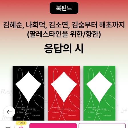
뒤로가
기
보관함담기
선물하기