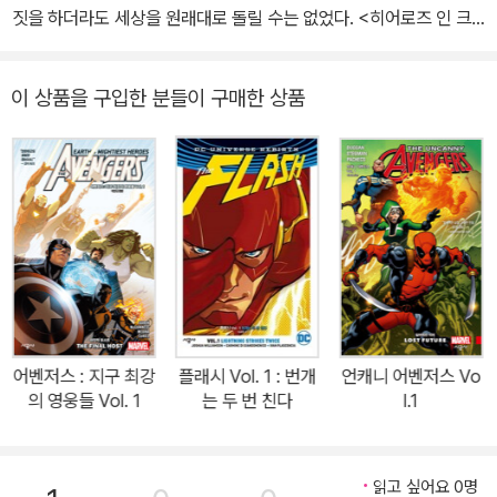
짓을 하더라도 세상을 원래대로 돌릴 수는 없었다. <히어로즈 인 크
라이시스>의 충격적인 사건 이후, 이제 월리는 속죄의 임무를 수행하
게 됐다. 월리는 멀티버스와 다크 멀티버스를 가로질러 여러 현실들
이 상품을 구입한 분들이 구매한 상품
을 헤쳐 나가야만 한다. 하지만 월리가 친구들을 만나고 적과 싸우는
동안에도 서서히 끝이 찾아온다. 두 멀티버스가 서로를 조각조각 찢
으며 모든 것을 집어 삼키는 끔찍하고 사악한 에너지를 쏟아내고 있
다. 오직 플래시만이 이를 막을 수 있다. 과연 월리는 우주의 대재앙을
막고 이 모든 사태의 중심에 있는 사악한 세계, 그 뒤에 감춰진 충격적
인 진실을 밝힐 수 있을까? 그리고 소중한 가족과 다시 만날 수 있을
까? 주홍빛 스피드스터의 여정에 놓칠 수 없는 한 획을 긋는 이야기
를 <플래시 포워드>에서 확인할 수 있다. 스콧 롭델이 쓰고 브렛 부
스, 놈 랩먼드가 그린 DC 코믹스 역사 속 잊지 못할 이야기! <플래시
어벤저스 : 지구 최강
플래시 Vol. 1 : 번개
언캐니 어벤저스 Vo
포워드> #1-6, <제너레이션 제로: 갓즈 어몽 어스> 에필로그 수록!
의 영웅들 Vol. 1
는 두 번 친다
l.1
함께 읽으면 좋은 책: <플래시 Vol. 1 앞으로> <플래시 Vol. 2 로그
즈의 반란> <플래시: 리버스> <플래시포인트>
<리버스 플래시 Vo
l. 1-4> <히어로즈 인 크라이시스> <배트맨: 로드 투 메탈> <배트
읽고 싶어요 0명