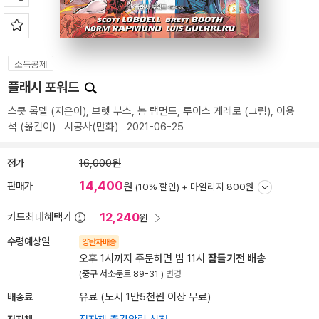
소득공제
플래시 포워드
스콧 롭델
(지은이),
브렛 부스
,
놈 랩먼드
,
루이스 게레로
(그림),
이용
석
(옮긴이)
시공사(만화)
2021-06-25
정가
16,000원
14,400
판매가
원
(10% 할인) +
마일리지 800원
12,240
카드최대혜택가
원
수령예상일
양탄자배송
오후 1시까지 주문하면 밤 11시
잠들기전 배송
(중구 서소문로 89-31 )
변경
배송료
유료 (도서 1만5천원 이상 무료)