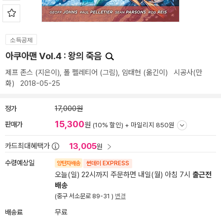
소득공제
아쿠아맨 Vol.4 : 왕의 죽음
제프 존스
(지은이),
폴 펠레티어
(그림),
임태현
(옮긴이)
시공사(만
화)
2018-05-25
정가
17,000원
15,300
판매가
원
(10% 할인) +
마일리지 850원
13,005
카드최대혜택가
원
수령예상일
양탄자배송
썬데이 EXPRESS
오늘(일) 22시까지 주문하면 내일(월) 아침 7시
출근전
배송
(중구 서소문로 89-31 )
변경
배송료
무료