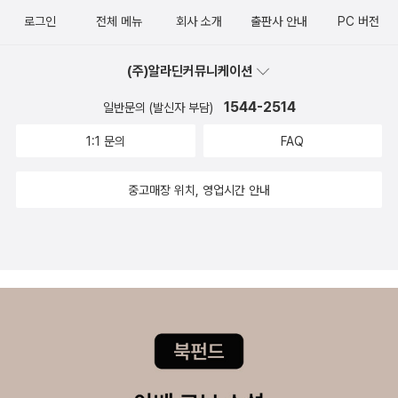
우먼 배트맨 - 배트맨은 최근 다시 새로 태어나고 있어요. 배트
지음, 알렉스 로스 채색, / 시공사(만화) / 2008년 6월뉴52전의 슈
로그인
전체 메뉴
회사 소개
출판사 안내
PC 버전
맨 영화 좋아해서 시리즈 모으고 있는데, 더 밀리기전에 읽어야지...하
퍼영웅과 슈퍼빌런의 대결. DC 코믹스에 등장하는 다양한 캐릭터를
면서도 마블 코믹스를 읽느라 계속 미루고 있어요.^^ 초반에 세미콜
한눈에 볼수 있는 재미.DC에서 새로운 세계관을 정립하기 위해 마련
(주)알라딘커뮤니케이션
론에서 출간하더니 최근에 시공사로 저작권이 넘어갔나봅니다. 세미
한 '크라이시스' 이벤트.뉴52 전시대의 캐릭터를 이해하면 재미있지
콜론에서 출간할때는 엽서 이벤트가 있었는데, 시공사로 가면서 엽서
1544-2514
일반문의 (발신자 부담)
만, 바로 뉴52로 읽으신다면 머리아프게 읽지 않아도 되요. 난이도가
이벤트가 없어서 아쉬워요. 이 기회에 엽서 이벤트 부활해주세요~~
높은 이벤트로 DC 매니아라면 놓치기 싫은 이벤트이기도 하지요.마
1:1 문의
FAQ
~ 배트맨과 로빈 그린랜
브 울프만 지음, 이규원 옮김, 조지 페레즈 그림 / 시공사(만화) / 201
턴 '그린랜턴'이 DC 캐릭터라는 것은 지난번 '슈퍼맨 레드
2년 8월멀티 우주의 충돌 이규원 옮김, 아이반 라이스 외 그림, 제프
중고매장 위치, 영업시간 안내
선'을 읽고 알았어요. 영화도 안봐서 솔직히 어떤 캐릭터인지는 잘 몰
존스 글 / 시공사(만화) / 2014년 6월미치광이 슈퍼 소년의 등장 제
랐는데, 의외로 출간된 책이 많아서 놀랐어요. 블랙키스트 나이
프 존스 글, 조지 페레즈 외 그림, 이규원 옮김 / 시공사(만화) / 2016
트 DC 크로스 오버 저스트리그 시리즈
년 1월3개의 '크라이시스' 이벤트로 DC는 자신들의 세계관을 재정립
크로스 오버 작품들이 참 많네요. 이중 왓치맨만 읽었는데, 그때는
합니다. 기본 DC 캐릭터를 이해하지 못하면 이 시리즈가 대단하게
무슨 정신으로 읽었는지..^^;; 빌런들의 조합인 수어사이드스쿼
여기지지 않고, 오히려 너무 어려워서 읽기 힘드실거예요.이제부터
드 그외 캐릭터 - 대부분 배트맨 악동 캐릭터들이 많군요. 만우절
배트맨의 새로운시작 (뉴52)시리즈입니다.배트맨과 로빈들...고담이
스페셜이라는데, 우리는 만우절에 출간되지도 않았어요. ㅋㅋ 할리
타락하게 된 이유인 '올빼미의 법정 멤버들' 개인적으로 세미콜론표지
퀸 배트맨의 최고의 악당 '조커' 캣우먼도 나왔는데, 포이즌 아이
가 훨씬 마음에 들었어요.조커탄생의 또 다른 기원무너진 고담의 새