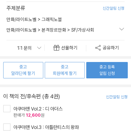
주제분류
신간알림 신청
만화/라이트노벨
>
그래픽노블
만화/라이트노벨
>
본격장르만화
>
SF/가상사회
선물하기
공유하기
중고
중고
중고 등록
알라딘에 팔기
회원에게 팔기
알림 신청
이 책의 전/후속편 (총 4권)
신간알림 신청
아쿠아맨 Vol.2 : 디 아더스
판매가
12,600
원
아쿠아맨 Vol.3 : 아틀란티스의 왕좌