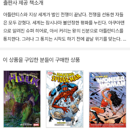
출판사 제공 책소개
아틀란티스와 지상 세계가 벌인 전쟁이 끝났다. 전쟁을 선동한 자들
은 모두 갇혔다. 세계는 잠시나마 불안정한 평화를 누린다. 아쿠아맨
으로 알려진 슈퍼 히어로, 아서 커리는 왕의 신분으로 아틀란티스를
통치한다. 그러나 그 통치는 시작도 하기 전에 끝날 위기를 맞는다. 아
틀란티스 내부에서는 아쿠아맨의 심복 중 일부가 아서를 왕좌에서 끌
어내리고 호전적인 그의 동생 옴을 새로운 왕으로 추대할 음모를 꾸
이 상품을 구입한 분들이 구매한 상품
민다. 바다 어딘가에서는 핵잠수함 선단을 이끄는 악당 스캐빈저가
아틀란티스의 무기를 끌어 모아 세계 곳곳에 흩뿌린다. 그의 꿍꿍이
는 과연 무엇일까?버뮤다 삼각지대 깊숙한 곳에 위치한 고대 감옥 거
주지 제벨. 수년 전 아틀란티스 왕 살해 임무를 띠고 그곳을 떠났던 암
살자가 고향으로 돌아온다. 암살자의 정체는 바로 아틀란티스의 여
왕, 메라. 한편, 남극의 두꺼운 얼음 아래 묻혀 있던 데드 킹이 아틀란
티스의 왕권을 되찾고자 수천 년의 잠에서 깨어난다. 아서왕은 그에
게서 왕관을 지켜 낼 수 있을까?슈퍼스타 팀 제프 존스(저스티스 리
그)와 폴 펄러티어(아웃사이더스)가 이뤄 낸《아쿠아맨 : 왕의 죽음》