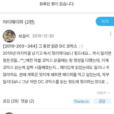
등록된 평이 없습니다.
쓰기
마이페이퍼 (2편)
보슬비
2019-12-30
메뉴
[2019-203~244] 그 동안 읽은 DC 코믹스
2019년 마지막을 남기고 독서 정리하다보니 힘드네요... 역시 밀리면
힘든것을...^^;;예전 마블 코믹스 읽을때는 참 정성을 다했는데, 이제
코믹스 읽는게 살짝 시들해졌는지... 재미있게 읽었는데도 밀리니 귀
찮아져요. 원래 계획은 멋지게 배트맨 페이퍼를 적고 싶었는데, 자꾸
밀리다보니 그냥 어떤 DC 코믹스를 읽는 정도에 정리하는것으로 마
무리를 지어야할것 같아요. 나중에 기력 생기면 포토리뷰나 단독으로
더보기
따로 올리든지...하지만, 과연?? ^^아무래도 DC의 메인은 '배트맨'이
공감 (
29
)
댓글 (2)
다보니 배트맨 위주로 읽었고, 그외 슈퍼맨과 그린랜턴이 재미있었어
요. 다른 캐릭터들은 참고 정도인데, 배트맨 초창기 국내발간된 순서