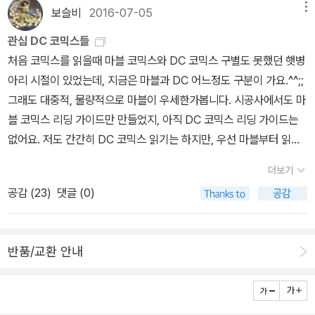
참고용이지만, 세미콜론 출판작은 절판된 상태인지라, 시공사의 뉴5
보슬비
2016-07-05
메뉴
2 배트맨 시리즈가 국내에 출간된 최신판 배트맨입니다.위에 소개된
관심 DC 코믹스들
배트맨 시리즈는 다 읽긴했네요^^배트맨이 베인에게 허리 부러지는
처음 코믹스를 읽을때 마블 코믹스와 DC 코믹스 구별도 못했던 햇병
건 영화에서도 나왔던 장면이죠.닐 게이먼 지음, 최세민 옮김, 앤디 쿠
아리 시절이 있었는데, 지금은 마블과 DC 어느정도 구분이 가요.^^;;
버트 그림 / 세미콜론 / 2012년 7월닐 게이먼이 참여했다는것만으로
그래도 대중적, 물량적으로 마블이 우세한가봅니다. 시공사에서도 마
도 소장가치가 있는 배트맨이예요. 새로운 배트맨의 시대를 열어야하
블 코믹스 리딩 가이드만 만들었지, 아직 DC 코믹스 리딩 가이드는
는만큼 배트맨의 장례식은 필요했었습니다.배트맨의 장례식에 참석
없어요. 저도 간간히 DC 코믹스 읽기는 하지만, 우선 마블부터 읽고
하는 빌런들.... 그의 친구가 아닌 악당들이 그의 죽음을 애도가 아닌
DC를 읽을 계획인데, 어떤 책들이 국내에 출간되었는지 구분차원에
확인하기 위해 참석하는거겠지요. 자세히 살펴보며 아는 캐릭터들 찾
더보기
서 페이퍼에 옮겼어요. DC에서 가장 대표적인 캐릭터는 슈퍼맨과 배
아보는것도 쏠쏠한 재미. 스콧 스나이더 외 지음, 김동욱 옮김 / 세미
공감 (
23
)
댓글 (0)
트맨입니다. 둘다 히어로이지만, 슈퍼맨은 바른생활 사나이, 배트맨
콜론 / 2015년 3월고든청장은 자신의 과오로 인해 아들이 범죄자가
은 우울한 환자 같은 이미지가 있어요. ㅋㅋ 저 역시 슈퍼맨과 배트맨
되었다는 죄책감을 가지고 있어요. 범죄자이지만 손을 놓을수 없었던
만 소장하고 있지 나머지는 관심이 없었는데, 다시 보니 DC코믹스
부정. 제프 로브.팀 세일 지음, 최세민 옮김 / 세미콜론 / 2012년 6월
반품/교환 안내
크로스 오버쪽도 재미있어 보입니다. 슈퍼맨 - 슈퍼맨 캐릭터는 많
배트맨과 로마인 패밀리 이야기에 번외로 캣우먼 이야기가 수록되어
이 사랑받았지만, 오래된 캐릭터라 그런지 의외로 많이 번역되지 않
있어요. 할리퀸이 인기있기전에는 배트맨하면 캣우먼이었는데...^^
았네요. 오히려 크로스 오버 작품에 많이 등장합니다. 원더
사진 찍어둔것 같은데 못찾아서 나중에 찾으면 추가예정. 짐 크루거