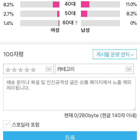
40대
11.0%
8.2%
50대
8.2%
2.7%
60대
0%
1.4%
여성
남성
100자평
게시물 운영 원칙
카테고리
현재
0
/280byte (한글 140자 이내)
스포일러 포함
등록