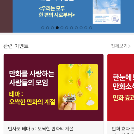
관련 이벤트
전체보기
만사모 테마 5 : 오싹한 만화의 계절
만화 효과 모