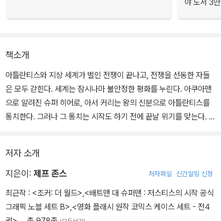
야 도서 3만
책소개
아틀란티스와 지상 세계가 벌인 전쟁이 끝나고, 전쟁을 선동한 자들
은 모두 갇힌다. 세계는 잠시나마 불안정한 평화를 누린다. 아쿠아맨
으로 알려진 슈퍼 히어로, 아서 커리는 왕의 신분으로 아틀란티스를
통치한다. 그러나 그 통치는 시작도 하기 전에 끝날 위기를 맞는다.
아틀란티스 내부에서는 아쿠아맨의 심복 중 일부가 아서를 왕좌에서
저자 소개
끌어내리고 호전적인 그의 동생 옴을 새로운 왕으로 추대할 음모를
꾸민다. 바다 어딘가에서는 핵잠수함 선단을 이끄는 악당 스캐빈저가
지은이:
제프 존스
저자파일
신간알림 신청
아틀란티스의 무기를 끌어 모아 세계 곳곳에 흩뿌린다. 그의 꿍꿍이
최근작 :
<조커: 더 월드>
,
<배트맨 대 슈퍼맨 : 저스티스의 시작 공식
는 과연 무엇일까?
그래픽 노블 세트 B>
,
<영화 플래시 원작 코믹스 케이스 세트 - 전4
권>
… 총 978종