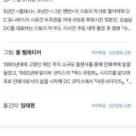
(모두보기)
5년간 <플래시>, 9년간 <그린 랜턴>의 스토리 작가로 활약하며 D
C 유니버스의 시공간 우주관을 거대 규모로 확장시킨 장본인. 오늘날
DC를 대표하는 스토리 작가다. 미시건 주립 대학 졸업 후 영화 “슈퍼
맨”의 리처드 도너 감독 조수로 일하다가, DC에서 자신의 여동생 코
트니를 모델로 만든 캐릭터 스타걸을 창작하면서 본격적으로 만화 스
그림:
폴 펠레티어
저자파일
신간알림 신청
토리를 쓰기 시작했다. “다크나이트” 등 할리우드 대작 슈퍼 히어로
영화의 시나리오 작가로 유명한 데이비드 S. 고이어와 JSA 만화 시
1980년대에 고향인 메인 주의 소규모 출판사를 통해 만화계에 발을
리즈를 공동 집필한 바 있으며 “스몰빌”, “애로우” 등 슈퍼 히어로 미
들였고, 1992년에 말리부 코믹스의 『엑스 뮤턴트』 시리즈를 맡으며
드의 주요 에피소드에도 참여하는 등 미디어를 넘나들며 활약하고 있
프로 만화가로서의 삶을 시작해 DC 코믹스에서 『아웃사이더즈』, 『그
다.
린 랜턴』, 『플래시』 등을 그리며 인지도를 쌓았다. 2001년 플로리다
탐파로 이사해서 크로스젠 코믹스의 『니게이션』 등을 그렸고, 이후엔
옮긴이:
임태현
저자파일
신간알림 신청
『가디언즈 오브 더 갤럭시』, 『판타스틱 포』, 『인크레더블 헐크』, 『울
버린』 등 마블 코믹스 히어로들의 만화에도 참여했다가 DC 코믹스의
뉴 52 『아쿠아맨』 시리즈로 또 한 번 명성을 떨쳤다. 최근 15년을 살
았던 플로리다를 떠나 메인으로 돌아왔다.