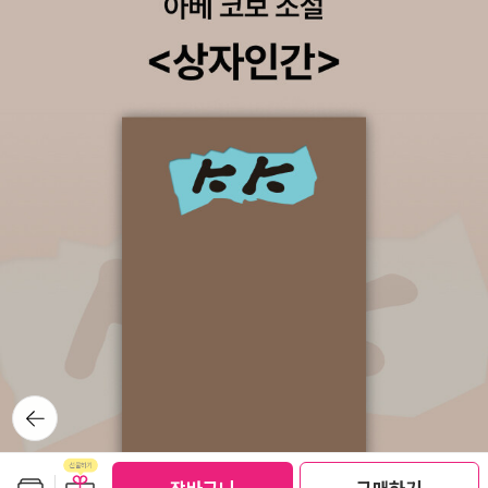
비는 따로 없네... 배트맨은 캐릭터뿐만 아니라 '고담'이라는 장소
로운 시대는 혼돈그자체로빈을 잃고 애도하는 배트맨 (이번시리즈에
마저도 성지로 만들었네요.^^ 마블에는 블랙 호크가 있고 DC에는
어떻게 로빈을 잃은지에 대해서는 나오지 않아요. 또 다른 이슈와 연
그린 애로우 슈퍼맨의 숙적 루터 캡틴 마블 - 표지만 봤을때는, 슈퍼
결된 부분)슈퍼히어로들이 조커의 독에 중독되었는데, 슈퍼맨의 조커
맨인가? 했는데... 플래쉬 아쿠아맨 기타 DC 코믹스에
화는 아주 인상적입니다.배트맨의 죽음을 애도하는 고담시민들..기억
등장하는 캐릭터들을 이해하는데 도움이 되는 책이예요.d
을 잃은 브루스가 평범한 삶을 통해 행복을 찾아가다 다시 과거를 찾
으려합니다. 알프레드는 고담의 행복보다 브루스의 행복을 더 바라
고...다시 태어난 배트맨그랜트 모리슨 글, 앤디 쿠버트 외 그림, 임태
현 옮김 / 시공사(만화) / 2017년 5월배트맨 브루스의 시간 여행 (배
드맨앤드선->타임앤드배트맨->리턴투브루스)순배트맨 너무 자주
죽는듯...^^과거와 먼 미래를 여행하는 브루스. 처음부터 모든것을 알
고 있었다. 스콧 스나이더.제임스 타이니언 4세 지음, 임태현 옮김,
제이슨 파보크 그림 / 2016년 3월 처음에 슈퍼맨 대 배트맨이라니...
너무해~했는데, 요즘 DC 유니버셜을 생각한다면 이런 조합이 나오
뒤로가
지 않는것이 이상하지요. 서로 추구하는 방식은 다르지만, 정의를 위
기
해 살아가는것은 같아요.슈퍼맨과 배트맨의 어린시절, 잠깐 스쳤던
인연. 톰 테일러 지음, 임태현 옮김, 제레미 라팍.마이크 S. 밀러 그림
보관함담기
선물하기
선물하기