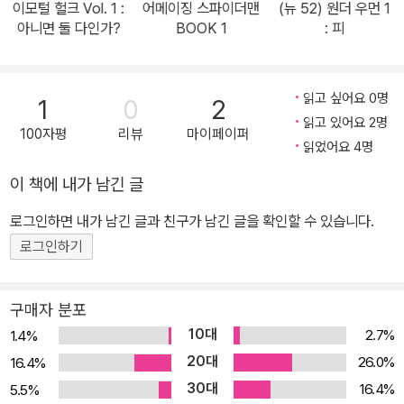
이모털 헐크 Vol. 1 :
어메이징 스파이더맨
(뉴 52) 원더 우먼 1
에서 아쿠아맨은 아틀란티스의 존망을 건 싸움을 벌인다! 제프 존스
아니면 둘 다인가?
BOOK 1
: 피
의 뉴 52! 아쿠아맨 스토리 완결편. 아쿠아맨 #17-19, #21-25 수록.
* 함께 읽으면 좋은 책 :『뉴 52! 저스티스 리그 1-7권』『뉴 52! 원더
우먼 전6권』『뉴 52! 플래시 1-2권』『뉴 52! 아쿠아맨 1-3권』『뉴 52!
읽고 싶어요 0명
1
0
2
슈퍼맨 액션코믹스 1-2권』『뉴 52! 배트맨 1-10권』
읽고 있어요 2명
100자평
리뷰
마이페이퍼
읽었어요 4명
이 책에 내가 남긴 글
로그인하면 내가 남긴 글과 친구가 남긴 글을 확인할 수 있습니다.
로그인하기
구매자 분포
10대
2.7%
1.4%
20대
26.0%
16.4%
30대
16.4%
5.5%