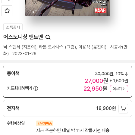
소득공제
어스토니싱 앤트맨
닉 스펜서
(지은이),
라몬 로사나스
(그림),
이용석
(옮긴이)
시공사(만
화)
2023-01-26
종이책
30,000
원,
10%
27,000
원
+ 1,500원
22,950
원
카드최대혜택가
더보기
전자책
18,900
원
수령예상일
양탄자배송
지금 주문하면 내일 밤 11시
잠들기전 배송