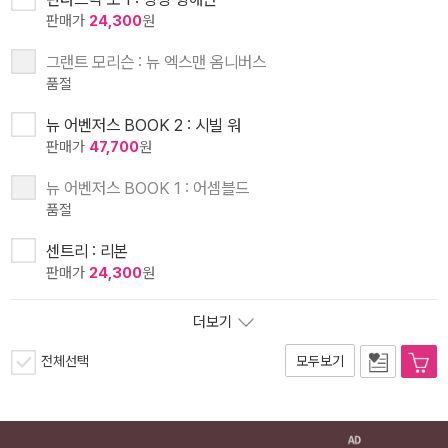
판매가
24,300
원
그랜트 모리슨 : 뉴 엑스맨 옴니버스
품절
뉴 어벤저스 BOOK 2 : 시빌 워
판매가
47,700
원
뉴 어벤저스 BOOK 1 : 어셈블드
품절
센트리 : 리본
판매가
24,300
원
더보기
전체선택
모두보기