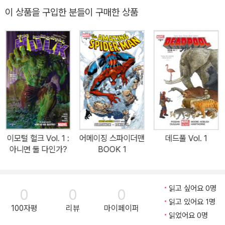
심쩍은 직원들, 영 어벤저였던 사춘기 딸 덕분에 너무나도 바쁜 스콧.
이 상품을 구입한 분들이 구매한 상품
거기에 끊임없이 눈앞으로 슈퍼빌런을 배달해 오는 어플리케이션 ‘헨
치’까지 등장하다니! ‘히어로로 사는 게 이렇게 힘들면 다시 범죄자의
길을 걷는 건 어떨까?’라는 생각이 드는 찰나, 스콧에게 좋은 아이디
어가 떠오르는데…. 앤트맨의 재판 세상 앞으로 나왔던 스콧 랭이 어
쩌다 또 감옥에 가게 된 걸까? 과연 스콧은 히어로의 삶을 계속 이어
나갈까, 다시 범죄자의 길을 걷게 될까? 아니면 둘 다…?! 앤트맨 재
판이 시작되자 법정 안엔 대혼란이 펼쳐지고… 앤트맨 vs. 대런 크로
스 vs. 파워 브로커의 최후의 결전이 시작된다. 거대한 액션으로 가득
찬 한 권! 닉 스펜서가 쓴 빠릿빠릿 정신없이 재미있는 앤트맨 이야기
이모털 헐크 Vol. 1 :
어메이징 스파이더맨
데드풀 Vol. 1
를 합본으로 만나 보자! 「앤트맨 애뉴얼」(2015), 「앤트맨: 종말의 날」
아니면 둘 다인가?
BOOK 1
및 「어스토니싱 앤트맨」(2015) #1-13 완결 수록. 함께 읽으면 좋은
책 『영 어벤저스』 (전 2권) 『영 어벤저스: 칠드런스 크루세이드』 『앤
트맨: 두 번 사는 남자』 『어벤저스: 레이지 오브 울트론』
읽고 싶어요 0명
0
0
0
읽고 있어요 1명
100자평
리뷰
마이페이퍼
읽었어요 0명