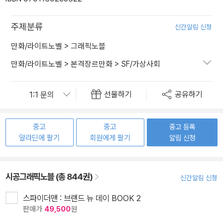
주제분류
신간알림 신청
만화/라이트노벨
>
그래픽노블
만화/라이트노벨
>
본격장르만화
>
SF/가상사회
선물하기
공유하기
중고
중고
중고 등록
알라딘에 팔기
회원에게 팔기
알림 신청
시공그래픽노블 (총 844권)
신간알림 신청
스파이더맨 : 브랜드 뉴 데이 BOOK 2
판매가
49,500
원