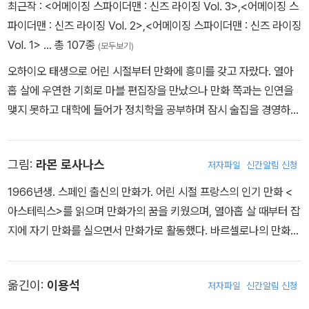
최근작 :
<어메이징 스파이더맨 : 신즈 라이징 Vol. 3>
,
<어메이징 스
파이더맨 : 신즈 라이징 Vol. 2>
,
<어메이징 스파이더맨 : 신즈 라이징
Vol. 1>
… 총 107종
(모두보기)
오하이오 태생으로 어린 시절부터 만화에 흥미를 갖고 자랐다. 열아
홉 살에 우연한 기회로 마블 편집장을 만났으나 만화 쪽과는 인연을
맺지 못하고 대학에 들어가 정치학을 공부하며 잠시 술집을 경영하기
도 했다. 그러나 평생 직업에 대한 고민을 하던 끝에 결국은 글을 쓰는
사람이 되기로 결심하고 만화 수업을 받으며 꿈을 키우던 그는 이미
그림:
라몬 로사나스
저자파일
신간알림 신청
지 코믹스에서 <모닝 글로리>를, DC에서 <T.H.U.N.D.E.R. 에이전
트> 등을 집필했다. 마블에서는 <아이언 맨 2.0>, <시크릿 어벤저스
1966년생. 스페인 출신의 만화가. 어린 시절 프랑스의 인기 만화 <
>, <얼티밋 코믹스: 엑스맨>을 시작으로, 마블 나우! 시기의 <슈피리
아스테릭스>를 읽으며 만화가의 꿈을 키웠으며, 열아홉 살 때부터 잡
어 포즈 오브 스파이더맨>, 유머러스하게 그린 최약체 히어로물 <앤
지에 자기 만화를 실으면서 만화가로 활동했다. 바르셀로나의 만화
트맨>, <어스토니싱 앤트맨>, 자유의 파수꾼이 세상에 반기를 들게
학교 ‘에스콜라 호소’ 교수로 지냈으며, 일러스트레이터로서 잡지, 언
한 <캡틴 아메리카: 스티브 로저스>, <캡틴 아메리카: 샘 윌슨>, <시
론, 광고 등 넓은 분야에서 활동했다. 마블 UK 등과 인연을 맺은 것이
크릿 엠파이어> 등의 작품을 남긴 데 이어 <어메이징 스파이더맨>
옮긴이:
이용석
저자파일
신간알림 신청
계기가 되어 2008년부터 마블 코믹스 만화들을 본격적으로 그리기
타이틀을 맡아 3년간 다정한 이웃 히어로의 전담 작가로 활약했다.
시작했는데, 대표작으로 <에이지 오브 센트리>, <아틀라스>, <빅 히