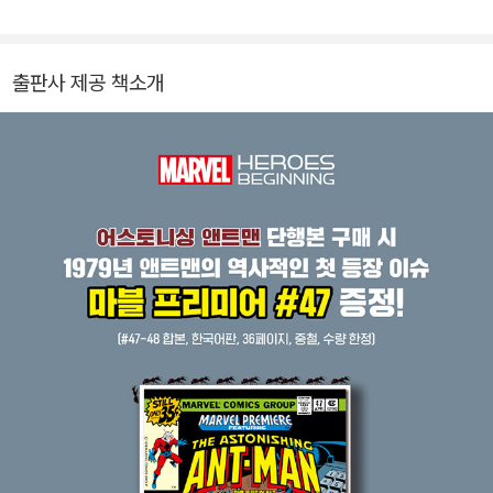
어로 식스>, <마블 1602: 스파이더 맨>, <살아있는 데드풀의 밤>,
<앤트맨> 등이 있다.
출판사 제공 책소개