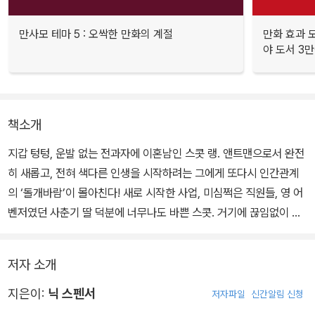
만사모 테마 5 : 오싹한 만화의 계절
만화 효과 모
야 도서 3만
책소개
지갑 텅텅, 운발 없는 전과자에 이혼남인 스콧 랭. 앤트맨으로서 완전
히 새롭고, 전혀 색다른 인생을 시작하려는 그에게 또다시 인간관계
의 ‘돌개바람’이 몰아친다! 새로 시작한 사업, 미심쩍은 직원들, 영 어
벤저였던 사춘기 딸 덕분에 너무나도 바쁜 스콧. 거기에 끊임없이 눈
앞으로 슈퍼빌런을 배달해 오는 어플리케이션 ‘헨치’까지 등장하다
니! ‘히어로로 사는 게 이렇게 힘들면 다시 범죄자의 길을 걷는 건 어
저자 소개
떨까?’라는 생각이 드는 찰나, 스콧에게 좋은 아이디어가 떠오르는
데….
지은이:
닉 스펜서
저자파일
신간알림 신청