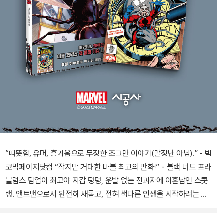
“따뜻함, 유머, 흥겨움으로 무장한 조그만 이야기(말장난 아님).” - 빅
코믹페이지닷컴 “작지만 거대한 마블 최고의 만화!” - 블랙 너드 프라
블럼스 팀업이 최고야 지갑 텅텅, 운발 없는 전과자에 이혼남인 스콧
랭. 앤트맨으로서 완전히 새롭고, 전혀 색다른 인생을 시작하려는 그
에게 또다시 인간관계의 ‘돌개바람’이 몰아친다! 새로 시작한 사업, 미