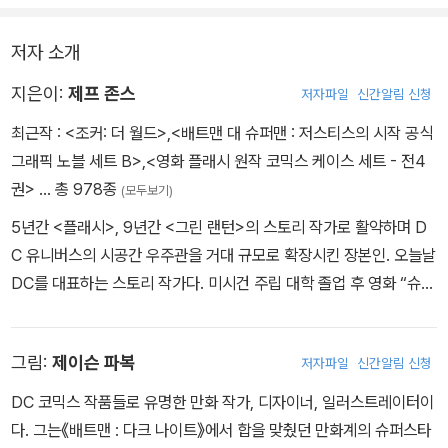
것을 막는 싸움이 주어진다. 이 세계를 지키기 위해서라면 적과 손잡
는 것도 감수해야 한다. 그것이 저스티스 리그의 가장 거대한 적… 크
저자 소개
라임 신디케이트라 할지라도!
지은이:
제프 존스
저자파일
신간알림 신청
최근작 :
<조커: 더 월드>
,
<배트맨 대 슈퍼맨 : 저스티스의 시작 공식
그래픽 노블 세트 B>
,
<영화 플래시 원작 코믹스 케이스 세트 - 전4
권>
… 총 978종
(모두보기)
5년간 <플래시>, 9년간 <그린 랜턴>의 스토리 작가로 활약하며 D
C 유니버스의 시공간 우주관을 거대 규모로 확장시킨 장본인. 오늘날
DC를 대표하는 스토리 작가다. 미시건 주립 대학 졸업 후 영화 “슈퍼
맨”의 리처드 도너 감독 조수로 일하다가, DC에서 자신의 여동생 코
트니를 모델로 만든 캐릭터 스타걸을 창작하면서 본격적으로 만화 스
그림:
제이슨 파복
저자파일
신간알림 신청
토리를 쓰기 시작했다. “다크나이트” 등 할리우드 대작 슈퍼 히어로
영화의 시나리오 작가로 유명한 데이비드 S. 고이어와 JSA 만화 시
DC 코믹스 작품들로 유명한 만화 작가, 디자이너, 일러스트레이터이
리즈를 공동 집필한 바 있으며 “스몰빌”, “애로우” 등 슈퍼 히어로 미
다. 그는《배트맨 : 다크 나이트》에서 합을 맞췄던 만화계의 슈퍼스타