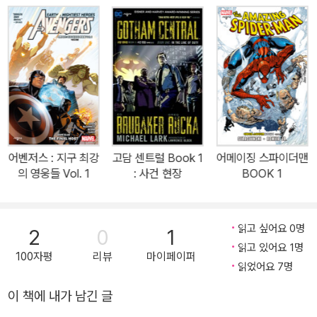
서라면 적과 손잡는 것도 감수해야 한다. 그것이 저스티스 리그의 가
장 거대한 적… 크라임 신디케이트라 할지라도!만화계의 슈퍼스타 제
프 존스. 그가 지난 4년 동안 써온 ‘세계 최고 히어로들’ 이야기의 충
격적인 대단원. 여기에 인기 일러스트레이터 제이슨 파복과 프랜시스
마나풀이 가세했다. 거대 DC 이벤트의 결말이기도 한 <저스티스 리
그: 다크사이드 PART 2> 에는 저스티스 리그 #45-50, 저스티스
리그: 다크사이드 스페셜 #1이 수록되었다.*함께 읽으면 좋은 책<뉴
52! 저스티스 리그 1-7권> <저스티스 리그: 트리니티 워> <포에버
어벤저스 : 지구 최강
고담 센트럴 Book 1
어메이징 스파이더맨
이블> <저스티스 리그 위대한 승리> <시크릿 오리진스 1-2권> *뉴
의 영웅들 Vol. 1
: 사건 현장
BOOK 1
52! 저스티스 리그 시리즈 읽는 순서<저스티스 리그 1-4> - <저스
티스 리그: 트리니티 워> - <포에버 이블> - <저스티스 리그 5-8>
*뉴 52! 저스티스 리그 시리즈 수록 내용<저스티스 리그 1권> 저스
읽고 싶어요 0명
2
0
1
티스 리그 #1-6<저스티스 리그 2권> 저스티스 리그 #7-12<저스티
읽고 있어요 1명
100자평
리뷰
마이페이퍼
스 리그 3권> 저스티스 리그 #13-17, 아쿠아맨 #15-16<저스티스
읽었어요 7명
리그 4권> 저스티스 리그 #18-20, 22-23<저스티스 리그: 트리니
이 책에 내가 남긴 글
티 워> 저스티스 리그 #22-23, 저스티스 리그 다크 #22-23, 저스티