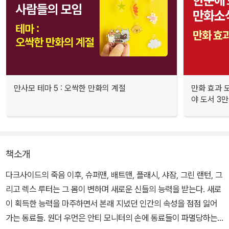
만사모 테마 5 : 오싹한 만화의 계절
만화 효과 모
야 도서 3만
책소개
다크사이드의 죽음 이후, 슈퍼맨, 배트맨, 플래시, 샤잠, 그린 랜턴, 그
리고 렉스 루터는 그 몸이 변하며 새로운 신들의 능력을 받는다. 새로
이 획득한 능력을 마주하면서 본래 지녔던 인간의 속성을 점점 잃어
가는 동료들. 원더 우먼은 안티 모니터의 손에 동료들이 파멸당하는