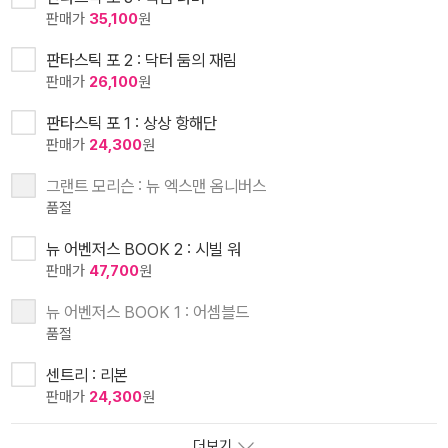
판매가
35,100
원
판타스틱 포 2 : 닥터 둠의 재림
판매가
26,100
원
판타스틱 포 1 : 상상 항해단
판매가
24,300
원
그랜트 모리슨 : 뉴 엑스맨 옴니버스
품절
뉴 어벤저스 BOOK 2 : 시빌 워
판매가
47,700
원
뉴 어벤저스 BOOK 1 : 어셈블드
품절
센트리 : 리본
판매가
24,300
원
더보기