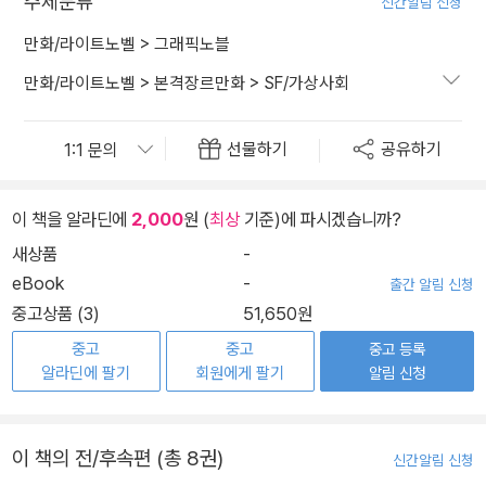
주제분류
신간알림 신청
만화/라이트노벨
>
그래픽노블
만화/라이트노벨
>
본격장르만화
>
SF/가상사회
선물하기
공유하기
이 책을 알라딘에
2,000
원 (
최상
기준)에 파시겠습니까?
새상품
-
eBook
-
출간 알림 신청
중고상품 (3)
51,650원
중고
중고
중고 등록
알라딘에 팔기
회원에게 팔기
알림 신청
이 책의 전/후속편 (총 8권)
신간알림 신청