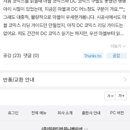
처음 코믹스를 읽을때 마블 코믹스와 DC 코믹스 구별도 못했던 햇병
아리 시절이 있었는데, 지금은 마블과 DC 어느정도 구분이 가요.^^;;
그래도 대중적, 물량적으로 마블이 우세한가봅니다. 시공사에서도 마
블 코믹스 리딩 가이드만 만들었지, 아직 DC 코믹스 리딩 가이드는
없어요. 저도 간간히 DC 코믹스 읽기는 하지만, 우선 마블부터 읽고
DC를 읽을 계획인데, 어떤 책들이 국내에 출간되었는지 구분차원에
더보기
서 페이퍼에 옮겼어요. DC에서 가장 대표적인 캐릭터는 슈퍼맨과 배
공감 (
23
)
댓글 (0)
트맨입니다. 둘다 히어로이지만, 슈퍼맨은 바른생활 사나이, 배트맨
은 우울한 환자 같은 이미지가 있어요. ㅋㅋ 저 역시 슈퍼맨과 배트맨
만 소장하고 있지 나머지는 관심이 없었는데, 다시 보니 DC코믹스
반품/교환 안내
크로스 오버쪽도 재미있어 보입니다. 슈퍼맨 - 슈퍼맨 캐릭터는 많
이 사랑받았지만, 오래된 캐릭터라 그런지 의외로 많이 번역되지 않
았네요. 오히려 크로스 오버 작품에 많이 등장합니다. 원더
우먼 배트맨 - 배트맨은 최근 다시 새로 태어나고 있어요. 배트
로그인
전체 메뉴
회사 소개
출판사 안내
PC 버전
맨 영화 좋아해서 시리즈 모으고 있는데, 더 밀리기전에 읽어야지...하
면서도 마블 코믹스를 읽느라 계속 미루고 있어요.^^ 초반에 세미콜
(주)알라딘커뮤니케이션