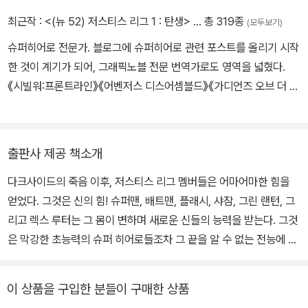
티브 코믹스>의 정규 작가가 되었다. 필리핀 태생으로 현재는 캐나다
최근작 :
<(뉴 52) 저스티스 리그 1 : 탄생>
… 총 319종
(모두보기)
토론토에서 살고 있다.
슈퍼히어로 전문가. 블로그에 슈퍼히어로 관련 포스트를 올리기 시작
한 것이 계기가 되어, 그래픽노블 전문 번역가로도 영역을 넓혔다.
《시빌워:프론트라인》《어벤저스 디스어셈블드》《가디언즈 오브 더 갤
럭시》《앤트맨》《그린랜턴》《어메이징 스파이더맨》 등을 우리말로 옮
겼다.
출판사 제공 책소개
다크사이드의 죽음 이후, 저스티스 리그 멤버들은 어마어마한 힘을
얻었다. 그것은 신의 힘! 슈퍼맨, 배트맨, 플래시, 샤잠, 그린 랜턴, 그
리고 렉스 루터는 그 몸이 변하며 새로운 신들의 능력을 받는다. 그것
은 막강한 초능력의 슈퍼 히어로들조차 그 끝을 알 수 없는 전능에 가
까운 힘이다.새로이 획득한 능력을 마주하면서 본래 지녔던 인간의
속성을 점점 잃어가는 동료들. 원더 우먼은 안티 모니터의 손에 동료
이 상품을 구입한 분들이 구매한 상품
들이 파멸당하는 것을 막는 싸움이 주어진다. 이 세계를 지키기 위해