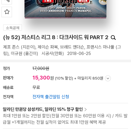
소득공제
(뉴 52) 저스티스 리그 8 : 다크사이드 워 PART 2
제프 존스
(지은이),
제이슨 파복
,
브래드 앤더슨
,
프랜시스 마나풀
(그
림),
이규원
(옮긴이)
시공사(만화)
2018-06-25
정가
17,000원
15,300
판매가
원
(10% 할인) +
마일리지 850원
배송료
무료
전자책
전자책 출간알림 신청
알라딘 만권당 삼성카드, 알라딘 15% 청구 할인
최대 1만원 또는 2만원 할인(전월 30만원 또는 60만원 이용 시) / 카드 발
급월 +1개월까지는 전월 실적이 없어도 최대 1만원 혜택 제공