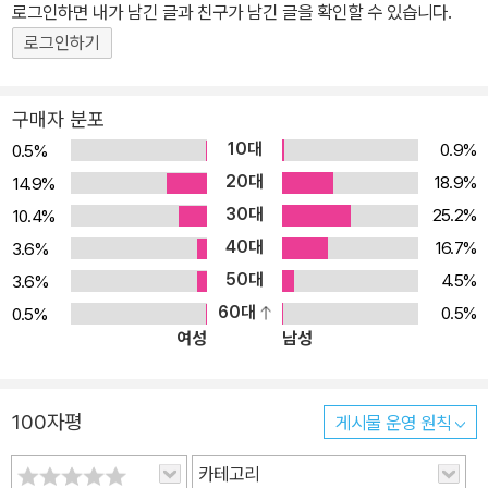
로그인하면 내가 남긴 글과 친구가 남긴 글을 확인할 수 있습니다.
스 리그 오브 아메리카 #6-7, 죄악의 트리니티: 판도라 #1-3, 콘스탄
틴 #5, 죄악의 트리니티: 팬텀 스트레인저 #11, 뉴 52 프리 코믹북 데
로그인하기
이 스페셜 2012<포에버 이블> 포에버 이블 #1-7<저스티스 리그 5
권> 저스티스 리그 #24-29<저스티스 리그 6권> 저스티스 리그 #
구매자 분포
30-39<저스티스 리그 7권> 저스티스 리그 #40-44, DC 스닉픽:
10대
0.9%
0.5%
저스티스 리그 #1 <저스티스 리그 8권> 저스티스 리그 #45-50, 저
20대
18.9%
14.9%
스티스 리그: 다크사이드 스페셜 #1
30대
25.2%
10.4%
40대
16.7%
3.6%
50대
4.5%
3.6%
60대
0.5%
0.5%
여성
남성
100자평
게시물 운영 원칙
카테고리