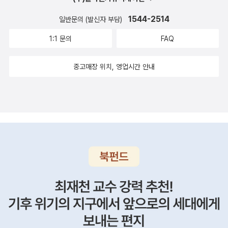
론에서 출간하더니 최근에 시공사로 저작권이 넘어갔나봅니다. 세미
콜론에서 출간할때는 엽서 이벤트가 있었는데, 시공사로 가면서 엽서
1544-2514
일반문의 (발신자 부담)
이벤트가 없어서 아쉬워요. 이 기회에 엽서 이벤트 부활해주세요~~
1:1 문의
FAQ
~ 배트맨과 로빈 그린랜
턴 '그린랜턴'이 DC 캐릭터라는 것은 지난번 '슈퍼맨 레드
중고매장 위치, 영업시간 안내
선'을 읽고 알았어요. 영화도 안봐서 솔직히 어떤 캐릭터인지는 잘 몰
랐는데, 의외로 출간된 책이 많아서 놀랐어요. 블랙키스트 나이
트 DC 크로스 오버 저스트리그 시리즈
크로스 오버 작품들이 참 많네요. 이중 왓치맨만 읽었는데, 그때는
무슨 정신으로 읽었는지..^^;; 빌런들의 조합인 수어사이드스쿼
드 그외 캐릭터 - 대부분 배트맨 악동 캐릭터들이 많군요. 만우절
스페셜이라는데, 우리는 만우절에 출간되지도 않았어요. ㅋㅋ 할리
퀸 배트맨의 최고의 악당 '조커' 캣우먼도 나왔는데, 포이즌 아이
비는 따로 없네... 배트맨은 캐릭터뿐만 아니라 '고담'이라는 장소
마저도 성지로 만들었네요.^^ 마블에는 블랙 호크가 있고 DC에는
그린 애로우 슈퍼맨의 숙적 루터 캡틴 마블 - 표지만 봤을때는, 슈퍼