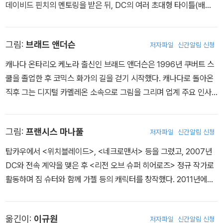
드의 주요 에피소드에도 참여하는 등 미디어를 넘나들며 활약하고 있
데이비드 핀치의 멘토링을 받은 뒤, DC의 여러 초대형 타이틀(배트
다.
맨, 저스티스 리그, 디텍티브 코믹스, 수어사이드 스쿼드, 맨 오브 스
틸, 배트맨 이터널)에 참여했다. 2016년에는 작가 제프 존스의 저스
그림:
브래드 앤더슨
저자파일
신간알림 신청
티스 리그 시리즈에 참여해 작품적, 상업적으로 성공한 “다크사이드
워”를 그렸다. 2019년에는 작가 톰 킹이 쓴 스왐프 씽의 “토크 오브
캐나다 온타리오 케노라 출신인 브래드 앤더슨은 1996년 쿠버트 스
세인츠”로 아이스너상 단편 부문을 수상했다. 제이슨은 만화 작업 외
쿨을 졸업한 후 코믹스 화가의 길을 걷기 시작했다. 캐나다로 돌아온
에 액션 피규어, 스태츄, 캐나다 조폐국의 수집 동전 등 다양한 수집품
직후 그는 디지털 카멜레온 소속으로 그림을 그리며 업계 주요 인사
을 디자인하기도 했다. 그는 온타리오 킹스빌에서 아내와 세 아이들
들에게 깊은 인상을 남겼다. 잠시 미술 감독 일에도 발을 담갔던 앤더
과 함께 살고 있다.
슨은 곧 독립해 다크호스에서 <스타워즈: 레거시>를, DC와 마블에
그림:
프랜시스 마나풀
저자파일
신간알림 신청
서 각각 <캣우먼>과 <얼티밋 호크아이>를 그렸다. 최근 그의 손을
거친 작품은 <저스티스 리그>, <다크 나이트 III: 마스터 레이스>(프
탑카우에서 <위치블레이드>, <네크로맨서> 등을 그렸고, 2007년
랭크 밀러와 공저), <둠스데이 클락> 등이다.
DC와 전속 계약을 맺은 후 <리전 오브 슈퍼 히어로즈> 정규 작가로
활동하며 짐 슈터와 함께 가젤 등의 캐릭터를 창작했다. 2011년에는
조 슈스터 어워드 가장 특출한 아티스트 상을 수상했으며, 같은 해 잉
크웰 어워드에서도 올인원 상을 받았다. 2011년 브라이언 부첼라토
옮긴이:
이규원
저자파일
신간알림 신청
와 함께 <플래시> 시리즈 공동창작을 시작했고, 2014년부터 <디텍