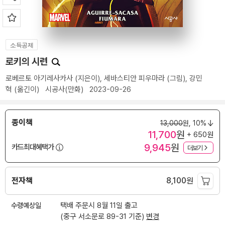
소득공제
로키의 시련
로베르토 아기레사카사
(지은이),
세바스티안 피우마라
(그림),
강민
혁
(옮긴이)
시공사(만화)
2023-09-26
종이책
13,000
원,
10%
11,700
원
+ 650원
9,945
원
카드최대혜택가
더보기
전자책
8,100
원
수령예상일
택배 주문시 8월 11일 출고
(중구 서소문로 89-31 기준)
변경