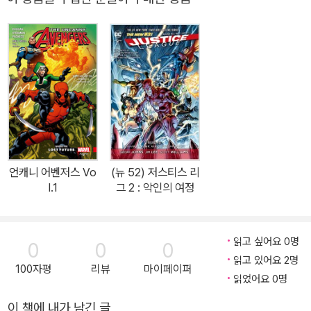
무너지면, 그대가 왕좌에 앉으리. 노른 마녀가 북유럽의 트릭스터 신
로키에게 속삭인 이 간단한 말이 세상을 불태우리라! 다른 아스가르
드의 신들처럼 아름답지도, 인기가 많지도 않은 외톨이 로키. 하지만
꼭 그래야만 했을까? 로키가 사악해진 것은 스스로의 선택일까, 아니
면 운명일까? 그가 겪은 가장 혹독한 시련이 빚어낼 위대한 결말을
목격하라. 로키는 과연 노른 마녀의 예언을 이루기 위해 아스가르드
빛의 신 발더를 죽이고, 천둥신 토르의 힘을 탐내고, 힘을 얻기 위해
신들의 황혼기 ‘라그나로크’를 불러올 것인가? 로키가 엄청난 악을
일으키리라. 과연 전설 속 아스가르드는 로키의 배신을, 그의 운명을
언캐니 어벤저스 Vo
(뉴 52) 저스티스 리
이겨 낼 수 있을까? 로베르토 아기레 사카사, 세바스티안 피우마라가
l.1
그 2 : 악인의 여정
참여한 「로키」(2010) #1-4 수록. 함께 읽으면 좋은 책 『토르 옴니버
스』 『시즈』 『로키: 저니 인투 미스터리』(전 2권) 『토르 & 로키: 모든
것이 불탄다』
읽고 싶어요 0명
0
0
0
읽고 있어요 2명
100자평
리뷰
마이페이퍼
읽었어요 0명
이 책에 내가 남긴 글