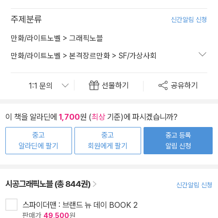
주제분류
신간알림 신청
만화/라이트노벨
>
그래픽노블
만화/라이트노벨
>
본격장르만화
>
SF/가상사회
선물하기
공유하기
이 책을 알라딘에
1,700
원 (
최상
기준)에 파시겠습니까?
중고
중고
중고 등록
알라딘에 팔기
회원에게 팔기
알림 신청
시공그래픽노블 (총 844권)
신간알림 신청
스파이더맨 : 브랜드 뉴 데이 BOOK 2
판매가
49,500
원