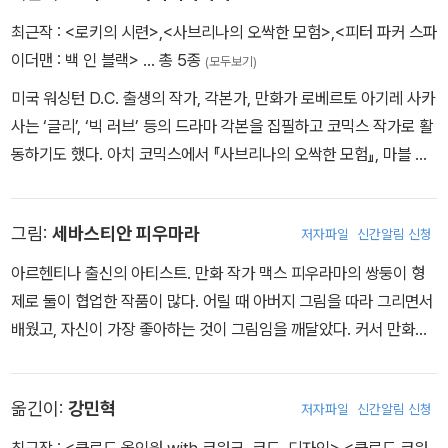
최근작 :
<로키의 시련>
,
<사브리나의 오싹한 모험>
,
<피터 파커 스파
이더맨 : 백 인 블랙>
… 총 5종
(모두보기)
미국 워싱턴 D.C. 출생의 작가, 각본가, 만화가 로베르토 아기레 사카
사는 ‘글리’, ‘빅 러브’ 등의 드라마 각본을 집필하고 코믹스 작가로 활
동하기도 했다. 아치 코믹스에서 『사브리나의 오싹한 모험』, 마블 코
믹스에서 『로키의 시련』, 『판타스틱 포: 판타스틱 오리진』, 『시크릿
인베이전: 판타스틱 포』 등의 작품을 썼다.
그림:
세바스티안 피우마라
저자파일
신간알림 신청
아르헨티나 출신의 아티스트. 만화 작가 맥스 피우라마의 쌍둥이 형
제로 둘이 협업한 작품이 많다. 어릴 때 아버지 그림을 따라 그리면서
배웠고, 자신이 가장 좋아하는 것이 그림임을 깨달았다. 커서 만화가
가 될 거라곤 생각도 못 했는데, 고교 졸업 후 방황하다가 고향 도시에
만화 학교가 있다는 사실을 알고 무작정 입학, 3년을 공부한 후 만화
옮긴이:
강민혁
저자파일
신간알림 신청
가가 되기로 마음먹었다. 대표작으로 마블 코믹스 「엔더의 게임」 코믹
스 시리즈, 『로키의 시련』, 다크호스 코믹스의 「에이브 사피엔」 DC
최근작 :
<클로드 올인원 with 코워크, 코드, 디자인>
,
<클로드 코워