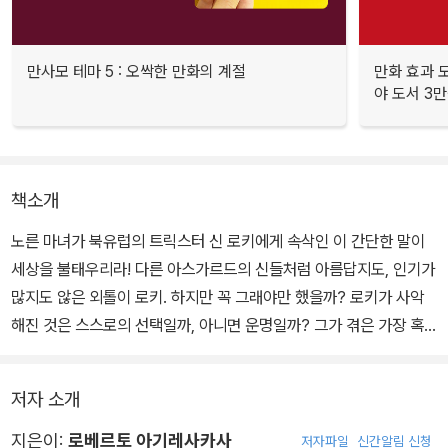
만사모 테마 5 : 오싹한 만화의 계절
만화 효과 모
야 도서 3만
책소개
노른 마녀가 북유럽의 트릭스터 신 로키에게 속삭인 이 간단한 말이
세상을 불태우리라! 다른 아스가르드의 신들처럼 아름답지도, 인기가
많지도 않은 외톨이 로키. 하지만 꼭 그래야만 했을까? 로키가 사악
해진 것은 스스로의 선택일까, 아니면 운명일까? 그가 겪은 가장 혹
독한 시련이 빚어낼 위대한 결말을 목격하라. 로키는 과연 노른 마녀
의 예언을 이루기 위해 아스가르드 빛의 신 발더를 죽이고, 천둥신 토
저자 소개
르의 힘을 탐내고, 힘을 얻기 위해 신들의 황혼기 ‘라그나로크’를 불러
올 것인가?
지은이:
로베르토 아기레사카사
저자파일
신간알림 신청