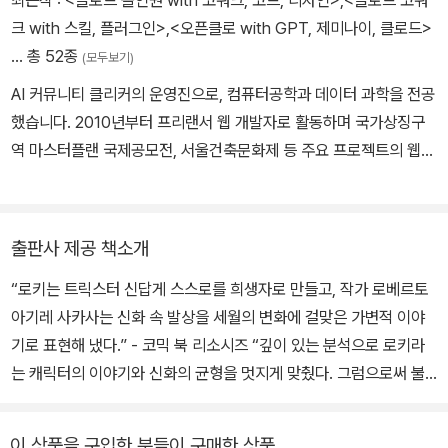
샌드맨 유니버스의 「루시퍼」 등이 있다.
크 with 스킬, 플러그인>
,
<오픈클로 with GPT, 제미나이, 클로드>
… 총 52종
(모두보기)
AI 커뮤니티 클리커의 운영진으로, 컴퓨터공학과 데이터 과학을 전공
했습니다. 2010년부터 프리랜서 웹 개발자로 활동하며 국가상징구
역 마스터플랜 국제공모전, 서울건축문화제 등 주요 프로젝트의 웹
페이지를 구축했고, 다양한 전시·예술 분야 프로젝트를 수행하며 실
무 경험을 쌓았습니다. 이후 IT 전문 출판 기획자로 전향해 기술 트렌
드와 개발자 수요를 연결하는 기획을 지속해오고 있습니다. 생성형 A
출판사 제공 책소개
I와 개발 생산성 분야를 중심으로 집필과 번역을 병행하며, 국내 개발
“로키는 트릭스터 신답게 스스로를 희생자로 만들고, 작가 로베르토
자 독자층을 위한 실용적인 콘텐츠를 꾸준히 선보이고 있습니다. 『클
아기레 사카사는 신화 속 발상을 세월의 변화에 걸맞은 가변적 이야
로드 코워크 with 스킬, 플러그인』,『오픈클로 with GPT, 제미나이,
기로 표현해 냈다.” - 코믹 북 리소시즈 “깊이 있는 분석으로 로키라
클로드』를 집필했고 『AI 에이전트 엔지니어링』,『바이브 코딩 너머 개
는 캐릭터의 이야기와 신화의 균형을 멋지게 맞췄다. 그럼으로써 불
발자 생존법』, 『러닝 랭체인』(이상 한빛미디어), 『실용 SQL』(영진닷
안하고, 질투심 많고, 인정받지 못하는 로키가 악당의 길로 나아갈 토
컴, 2023)을 번역했습니다. 블로그: https://minhyeok.me
대를 마련하는 ‘이어 원’ 스타일의 작품이 탄생했다.” - IGN 신들이
이 상품을 구입한 분들이 구매한 상품