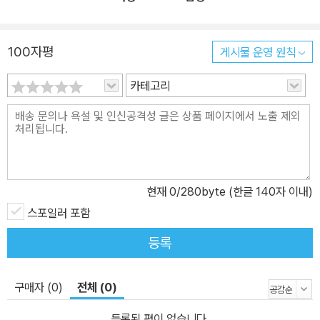
대로 싸움에 나선다. 그 첫 목표는 오직 이윤만을 위해 악행을 서슴지
않고 자연을 훼손해 온 록손 그룹. 그러나 피에 굶주린 괴물 CEO 미
100자평
게시물 운영 원칙
노타우르는 결코 쉽게 쓰러질 상대가 아니었는데! 앨 유잉, 조 베넷,
루이 호세, 폴 마운츠가 참여한 「이모털 헐크(2018)」 #21-30 수록.
카테고리
[2] 이모털 헐크 Vol. 4: 문을 지키는 자 앨 유잉 지음 / 이규원 옮김 /
248쪽 새로운 몬스터가 나타났다. 꼭 안아 주고픈, 사랑스러운, 어린
시절의 친구. 어디서나 환영받을 마스코트. 그렇다, 그 옛날 지구를 멸
망시키겠다고 무섭게 위협했던 또 하나의 헐크가 있었다! 우리가 잊
어버린 헐크! 일명 '살아 있는 헐크' 젬누가 우리의 구원자가 되러 돌
현재
0
/280byte (한글 140자 이내)
아온 것이다! 새로운 몬스터와 세상 가장 이상한 남자 로버트 브루스
스포일러 포함
배너의 대결. 과연 누가 승자가 될까?! 리더의 인도를 받으라! 사건이
점점 이상하게 흘러가는 가운데, 악마를 삼켜 버릴 정도로 깊고 검은
등록
생각을 가진 ‘사려 깊은 사람’이 등장한다! 새뮤얼 스턴스, 일명 리더
가 헐크의 앞을 가로막은 것이다! 헐크의 최대 숙적은 친구들 틈에 잠
구매자 (0)
전체 (0)
입하여 오랜 시간 준비해 온 음모를 이제 실행하려 한다. 과연 그는 불
멸의 헐크를 부술 수 있을 것인가? 그리고 헐크에게는 행복한 결말이
등록된 평이 없습니다.