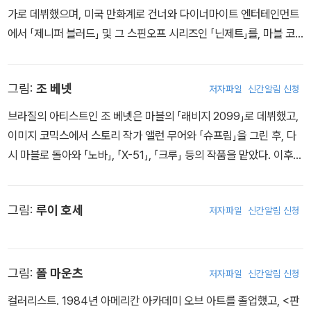
가로 데뷔했으며, 미국 만화계로 건너와 다이너마이트 엔터테인먼트
에서 「제니퍼 블러드」 및 그 스핀오프 시리즈인 「닌제트」를, 마블 코
믹스에서 「어벤저스 어셈블」의 「에이지 오브 울트론」 타이인 이슈를
썼다. 유잉은 「팍스 브리타니아」 시리즈와 「픽셔널 맨」 등의 소설도
그림:
조 베넷
저자파일
신간알림 신청
냈으며, 그림 작가인 그렉 랜드와 함께 ‘올뉴 마블 나우!’의 「마이티 어
벤저스」를 론칭했고, 「로키: 아스가르드의 요원」을 통해서는 속임수
브라질의 아티스트인 조 베넷은 마블의 「래비지 2099」로 데뷔했고,
의 신에게 새로운 임무를 부여했다. 이후 유잉은 「어벤저스: 노 서렌
이미지 코믹스에서 스토리 작가 앨런 무어와 「슈프림」을 그린 후, 다
더」 스토리라인의 작가진으로 참여해 헐크를 죽음에서 부활시켰으며,
시 마블로 돌아와 「노바」, 「X-51」, 「크루」 등의 작품을 맡았다. 이후
녹색 괴물의 여정은 개인 타이틀 「이모털 헐크」로 확장되었다.
「캡틴 아메리카」, 「어메이징 스파이더맨」, 「토르」 등의 작품에 참여한
바 있다.
그림:
루이 호세
저자파일
신간알림 신청
그림:
폴 마운츠
저자파일
신간알림 신청
컬러리스트. 1984년 아메리칸 아카데미 오브 아트를 졸업했고, <판