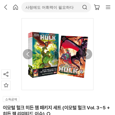
소득공제
이모털 헐크 히든 젬 패키지 세트 (이모털 헐크 Vol. 3~5 +
히든 젬 리미티드 이슈)