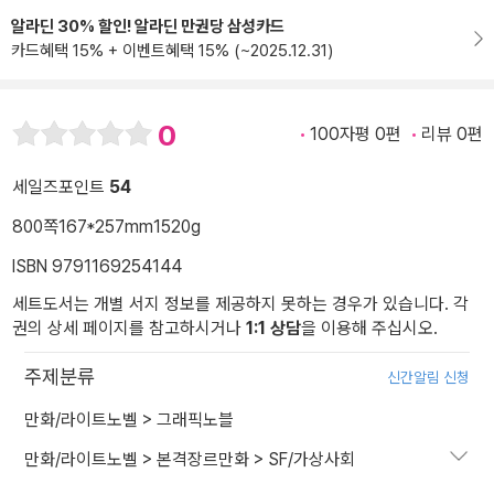
알라딘 30% 할인! 알라딘 만권당 삼성카드
카드혜택 15% + 이벤트혜택 15% (~2025.12.31)
0
100자평 0편
리뷰 0편
세일즈포인트
54
800쪽
167*257mm
1520g
ISBN 9791169254144
세트도서는 개별 서지 정보를 제공하지 못하는 경우가 있습니다. 각
권의 상세 페이지를 참고하시거나
1:1 상담
을 이용해 주십시오.
주제분류
신간알림 신청
만화/라이트노벨
>
그래픽노블
만화/라이트노벨
>
본격장르만화
>
SF/가상사회