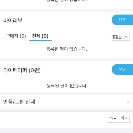
허락될 것인가? 앨 유잉, 조 베넷, 루이 호세, 폴 마운츠가 참여한 「이
모털 헐크(2018)」 #31-40 수록. [3] 이모털 헐크 Vol. 5: 지옥과 사
쓰기
마이리뷰
망의 열쇠 (완결) 앨 유잉 지음 / 이규원 옮김 / 296쪽 모두가 소원했
던 재대결 헐크는 부러진 채, 친구도 없이 도망친다. 이때 판타스틱 포
구매자 (0)
전체 (0)
의 벤 그림이 이모털 헐크의 세상에 들어오면 어떤 일이 벌어질까?
해가 끝에 다다르며 재키 맥기, 유진 저드… 그리고 새뮤얼 스턴스가
등록된 평이 없습니다.
결산을 한다. 리더의 모든 계획들은 위대한 승리로 합쳐지는데! 하지
만 그것으로 충분할까? 아니면 공포스러운 ‘원 빌로우 올’이 자신의
쓰기
마이페이퍼 (0편)
몫을 여전히 요구할까? 힘이 사라져버린 헐크. 세상에서 가장 약한
놈에게 무슨 희망이 남았을까? 대찬사 속에 도달한 공포의 끝! 감마
등록된 글이 없습니다
괴물들이 돌아왔다. 뉴욕시에 차례로 모여 드는 괴물들…. 그 누가 이
괴물들에게서 우릴 구원할 수 있을까. 지구를 뒤흔드는 대격돌의 끝,
반품/교환 안내
동요된 헐크는 자신을 늘 이해해 주던 바로 그 사람으로 돌아가는데.
마침내 진실을 알게 될 시간, 그 진실을 푸는 자는 베티 배너일까… 아
니면 레드 하피일까? 불멸의 헐크에게 그들은 어떤 영향을 미칠 것인
가? '이 문을 넘는 모든 자들이여, 희망을 버릴지어다!' 앨 유잉, 조 베