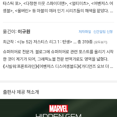
타스틱 포>, <다정한 이웃 스파이더맨>, <얼티미츠>, <어벤저스 어
셈블>, <울버린> 등 마블의 여러 인기 시리즈들의 채색을 맡았다. 그
외 활동으로는 90년대 마블에서 큰 인기를 끌었던 인기 트레이드 카
드 시리즈들과 다수의 마블 홍보 포스터들, 액션 피겨 패키지 등이 있
옮긴이:
이규원
저자파일
신간알림 신청
다.
최근작 :
<(뉴 52) 저스티스 리그 1 : 탄생>
… 총 319종
(모두보기)
슈퍼히어로 전문가. 블로그에 슈퍼히어로 관련 포스트를 올리기 시작
한 것이 계기가 되어, 그래픽노블 전문 번역가로도 영역을 넓혔다.
《시빌워:프론트라인》《어벤저스 디스어셈블드》《가디언즈 오브 더 갤
럭시》《앤트맨》《그린랜턴》《어메이징 스파이더맨》 등을 우리말로 옮
겼다.
출판사 제공 책소개