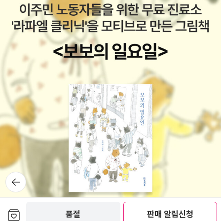
뒤로가
기
보관함담기
품절
판매 알림신청