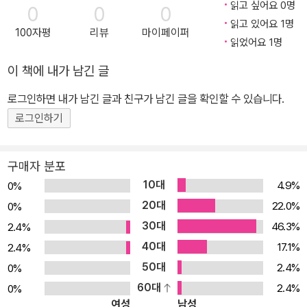
읽고 싶어요 0명
0
0
0
NA “정제되지 않은 공포. 볼수록 더 보고 싶어진다.” - 코믹 워치 극
읽고 있어요 1명
100자평
리뷰
마이페이퍼
찬이 쏟아진 마블 코믹스 최고의 시리즈! 2019-2020 아이즈너상
읽었어요 1명
‘최우수 연재 만화상’ 2년 연속 노미네이트! [1] 이모털 헐크 Vol. 3:
이 책에 내가 남긴 글
우리는 브루스 배너를 믿는다 앨 유잉 지음 / 이규원 옮김 / 256쪽 시
스템을 부숴라! 섀도우 기지 팀, 감마 플라이트를 이끌며 헐크를 쫓는
로그인하면 내가 남긴 글과 친구가 남긴 글을 확인할 수 있습니다.
포티언 장군은 수단 방법을 가리지 않고 반드시 승리해야 한다. 설령
로그인하기
새로운 어보미네이션을 만드는 한이 있더라도! 헐크와 섀도우 기지의
전쟁은 피비린내 나는 결말을 맞고, 브루스 배너의 대응은 지구 전체
구매자 분포
에 영향을 미치는데. 하지만 헐크에게도 나름의 계획이 있고, 도와줄
10대
4.9%
0%
동료까지 생긴다. 그 한 명이 새로 부활한 릭 존스…. 그가 분노하지
20대
22.0%
0%
않도록 하는 것이 신상에 좋다. 섀도우 기지와의 전쟁은 피비린내 나
30대
46.3%
2.4%
는 결말을 맞고… 브루스 배너가 내리는 결단은 지구 전체에 영향을
40대
미치는데! 수십억 년 후의 미래, 아홉 번째 우주는 별들의 파괴자 앞에
17.1%
2.4%
서 움츠러든다! 브루스 배너의 행보는 이제 막 시작되었다! 지구상에
50대
2.4%
0%
서 가장 위험한 인간이 된 헐크. 인류를 상대로 전면전을 선포하는 데
60대
2.4%
0%
여성
남성
필요한 모든 조건이 확보됐다! 불멸의 헐크는 지구의 권력자들을 상