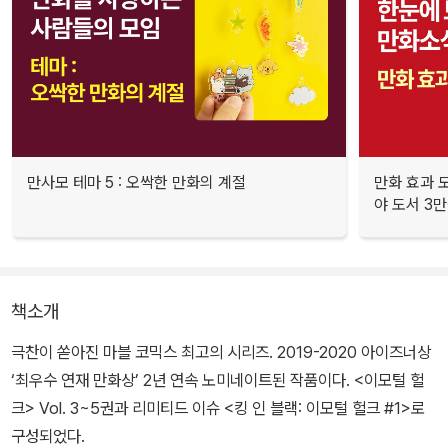
만사모 테마 5 : 오싹한 만화의 계절
만화 효과 모
야 도서 3만
책소개
극찬이 쏟아진 마블 코믹스 최고의 시리즈. 2019-2020 아이즈너상
‘최우수 연재 만화상’ 2년 연속 노미네이트된 작품이다. <이모털 헐
크> Vol. 3~5권과 리미티드 이슈 <킹 인 블랙: 이모털 헐크 #1>로
구성되었다.