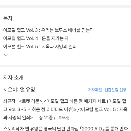
목차
이모털 헐크 Vol. 3 : 우리는 브루스 배너를 믿는다
이모털 헐크 Vol. 4 : 문을 지키는 자
이모털 헐크 Vol. 5 : 지옥과 사망의 열쇠
저자 소개
지은이:
앨 유잉
저자파일
신간알림 신청
최근작 :
<로켓 라쿤>
,
<이모털 헐크 히든 젬 패키지 세트 (이모털 헐
크 Vol. 3~5 + 히든 젬 리미티드 이슈)>
,
<이모털 헐크 Vol. 5 : 지옥
과 사망의 열쇠>
… 총 21종
(모두보기)
스토리작가 앨 유잉은 영국의 단편 만화집 『2000 A.D.』를 통해 만화