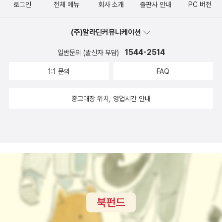
로그인
전체 메뉴
회사 소개
출판사 안내
PC 버전
넷, 루이 호세, 폴 마운츠가 참여한 「이모털 헐크(2018)」 #41-50 완
결 수록.
(주)알라딘커뮤니케이션
1544-2514
일반문의 (발신자 부담)
1:1 문의
FAQ
중고매장 위치, 영업시간 안내