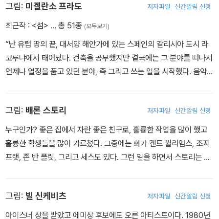
그림:
미겔란소 프라도
저자파일
신간알림 신청
드뤼예, 가자 등을 실은 프랑스 잡지 <메탈 위를랑>의 그래픽과 서사
혁명에 놀라 있던 세련되고 까다로운 이탈리아 독자들에게까지 호평
최근작 :
<섬>
… 총 51종
(모두보기)
을 받기 이르렀다. 마나라는 실베리오 피수가 쓴 불교 모험담 <작은
“난 유럽 땅의 끝, 대서양 해안가에 있는 스페인의 갈리시아 도시 라
원숭이(Lo Scimmiotto)>를 그리며 데뷔했다. 뫼비우스의 스타일
코루냐에서 태어났다. 건축을 공부했지만 결국에는 그 분야를 떠나서
에 감명 받은 마나라는 자기 스타일을 시험하고 발전시켜 다음 작업
언제나 열정을 품고 있던 분야, 즉 그리고 쓰는 일을 시작했다. 음악
인 <혁명적 부르주아 알레시오(Alessio il borghese rivoluzionari
창작도 하지만, 하루 24시간은 모든 걸 다 하기엔 부족한 시간이기에
o)>를 그렸다. 마나라는 작품에 깃든 에로틱한 분위기와 성적인 아이
음악은 떠났다.” “나는 1980년대 초에 만화계 일을 시작했고, 여전히
러니 때문에 세상에서 제일가는 일러스트레이터 중 한 명이 되었지
그림:
배론 스토리
저자파일
신간알림 신청
그림을 그린다. 책에 삽화를 그리고, 언론에 협력하고, TV를 위해 미
만, 간과되고 만 단순하고 매력적인 시나리오 때문에 도피주의 문학
술 연출을 하고, <맨 인 블랙> 만화 시리즈 캐릭터를 만들고, 재미있
누구인가? 좋은 집에서 자란 좋은 친구로, 훌륭한 작업을 많이 했고
과 성애 이야기를 통해 시대의 정직하고 예술적인 보고자가 될 수 있
어 보이면서 이미지와 스토리텔링에 관련된 프로젝트라면 뭐든 뛰어
훌륭한 학생들을 많이 가르쳤다. 그중에는 화가 켄트 윌리엄스, 조지
었다. 그의 책들은 국제적인 성공을 거두었는데, <클릭!> 같은 작품
든다. 작업에는 전통적인 도구를 쓴다. 연필, 펜, 붓, 온갖 종류의 그림
프랫, 존 반 플릿, 그리고 세스도 있다. 그런 일을 하면서 스토리는 스
들, 펠리니의 <인터뷰(Intervista)> 프로그램 책자, 그리고 수많은
들. 그러나 또한 설득을 받아 새로운 기술도 사용하게 되었다.” “나는
스로에게 뭔가 맞지 않는 게 있음을 알았다. 그는 오랜 시간 동안 자신
정치적이고 풍자적인 단편과 신문 만화들이 포함된다.
시골에 산다. 여행하고 읽고 음악을 듣고 영화를 보고, 친구들과 훌륭
이 방법을 아는 유일한 방법으로만 일을 해 왔다. 예술 창작으로만. 1
한 포도주와 멋진 대화 나누기를 좋아한다. 그리고 바다에서 멀리 떨
그림:
빌 신케비츠
저자파일
신간알림 신청
976년 뉴욕 일러스트레이터 협회 골드메달 수상자로, 스토리는 뉴욕
어진 곳에는 오래 살지 못한다.”
시 비주얼 아트 스쿨과 디자인 아트 센터 칼리지를 비롯한 많은 대학
아이스너 상을 받았고 에미상 후보에도 오른 아티스트이다. 1980년