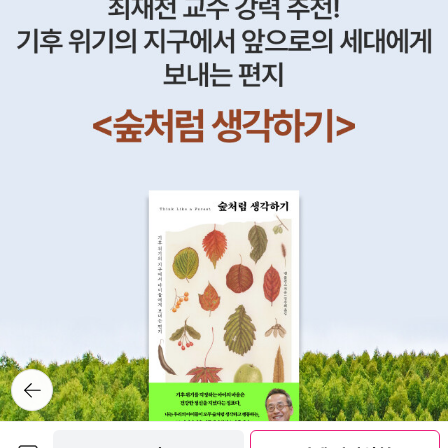
는 대신 감금자를 찾아가 대화를 시도한다.'샌드맨 시리즈'에서는 악
마도 예외는 아니어서, 잃어버린 물건을 찾으러 지옥에 온 꿈이 재치
대결에서 승리하자 루시퍼도 이를 갈며 순순히 보내준다. 역시나 DC
코믹스 세계관을 공유하는 영화 <콘스탄틴>에서 등장한 루시퍼 역시
계약과 규칙에서 자유롭지 않아서, 막판의 반전에 허를 찔리자 계약
과 규칙 내에서 상황을 최대한 수정한다.영화 <엑소시스트>에서도
소녀의 몸에 빙의한 악마는 십자가와 성수에 억제되는 규칙을 따르
고, 기만의 명수답게 갖가지 말로 신부들을 미혹해서 풀려나고자 치
밀한 심리전을 도모한다. <파우스트>와 <페터 슐레밀>을 비롯해 악
마와의 계약을 소재로 하는 모든 문학 작품에서도 핵심은 계약의 빈
틈을 각자에게 유리하게끔 이용하는 것이다.이쯤 되면 계약과 규칙이
란 현실의 인간과 환상의 존재 모두에게 공통된 것이라고 해도 무방
해 보이는데, 우리나라의 현직 대통령은 도대체 무슨 존재이기에 상
식도 법률도 위반하며 멋대로 행동하는지 묻지 않을 수 없다. 물론 그
뒤로가
기
리스 신화에서 오만(hubris)의 죄를 범한 필멸자의 운명을 보면 그의
최후도 그리 아름답진 못할 듯하다만...[*] '뱃사람의 낙원'으로서의
보관함담기