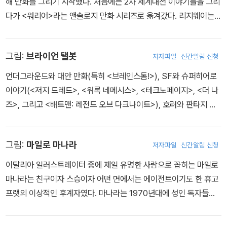
해 만화를 그리기 시작했다. 처음에는 2차 세계대전 이야기들을 그리
상하기도 했다. 두 사람은 다시 만나 삽화가 들어간 판타지 소설 <닐
다가 <워리어>라는 앤솔로지 만화 시리즈로 옮겨갔다. 리지웨이는
게이먼과 찰스 베스의 스타더스트>를 만들기도 했는데, 이 작품은 2
경력 내내 닥터 후, 발리언트 왕자, 트랜스포머 같은 상징적인 캐릭터
007년에 영화로 제작돼 호평을 받았다. 가장 최근의 출간 작업은 사
들을 그렸다. 또 <헬블레이저>를 비롯한 많은 시리즈 창조에도 책임
가 프레스에서 어슐러 K. 르귄의 어스시 소설을 모두 모아 내놓은 책
그림:
브라이언 탤봇
저자파일
신간알림 신청
이 있었으며, DC를 위해 <스펙터>와 <북스 오브 매직> 작업을 하기
<어스시 시리즈>로, 그의 삽화 55점이 들어가 있다.
도 했다. 또한 그는 저지 드레드라는 캐릭터 역사상 처음이자 유일하
언더그라운드와 대안 만화(특히 <브레인스톰!>), SF와 슈퍼히어로
게 헬멧이 없는 모습을 그리도록 선택받은 작화가이기도 했다. 요새
이야기(<저지 드레드>, <워록 네메시스>, <테크노페이지>, <더 나
리지웨이는 반쯤 은퇴했다고 생각하고 있으며, 자기 이야기를 쓰고
즈>, 그리고 <배트맨: 레전드 오브 다크나이트>), 호러와 판타지 작
그리는 데 집중할 수 있으리라 희망한다.
품(버티코의 <헬블레이저>, <샌드맨>, <꿈결>, 그리고 <페이블즈>
등), 그리고 그래픽 노블에 글을 쓰고 그림을 그렸다. 그중 그래픽 노
그림:
마일로 마나라
저자파일
신간알림 신청
블로 제일 유명하여 <어드벤처스 오브 루서 아크라이트>, <하트 오
브 엠파이어>, <테일 오브 원 배드 랫>, <앨리스 인 선더랜드>, 그리
이탈리아 일러스트레이터 중에 제일 유명한 사람으로 꼽히는 마일로
고 <그랜드빌> 등이 있다. 2007년에는 데스페라도사에서 마크 스
마나라는 친구이자 스승이자 어떤 면에서는 에이전트이기도 한 휴고
태퍼드의 그림으로 <케루빔!>이라는 초자연 코미디 모험물 미니시리
프랫의 이상적인 후계자였다. 마나라는 1970년대에 성인 독자들을
즈를 썼다. 첫 산문책 <네이키드 아티스트>는 2007년 6월 문스톤
위한 펄프 잡지에 삽화를 그리기 시작했다. 그는 곧 마스터 클래스 아
에서 출간되었다.
티스트가 되었고, 아직까지도 마나라의 동시대 예술가인 뫼비우스,