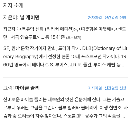
저자 소개
5권에는 시공사에서 2009년 출간한 샌드맨 시리즈 '10권 장례 전
야'에 해당하는 '샌드맨 #70-75'와 '샌드맨: 영원의 밤', 그리고 '샌드
지은이:
닐 게이먼
저자파일
신간알림 신청
맨: 꿈 사냥꾼'이 수록됐으며 특히 '샌드맨' 출간 20주년을 기념해 P.
최근작 :
<북유럽 신화 (리커버 에디션)>
,
<따뜻함은 따뜻해>
,
<샌드
크레이그 러셀이 소설 '꿈 사냥꾼'을 4부작 만화로 각색한 버전과 게
맨 : 서곡 앱솔루트>
… 총 1541종
(모두보기)
이먼이 새로 쓴 후기가 수록됐다.
SF, 환상 문학 작가이자 만화, 드라마 작가. DLB(Dictionary of Lit
erary Biography)에서 선정한 현존 10대 포스트모던 작가이다. 19
60년 영국에서 태어나 C.S. 루이스, J.R.R. 톨킨, 루이스 캐럴 등의
작가에 영향을 받았다. 데이브 맥킨과 콤비를 이루어 만든 《블랙 오키
드》의 성공으로 DC 코믹스에서 새 연재물 제의를 받아 그리기 시작
그림:
마이클 줄리
저자파일
신간알림 신청
한 것이 8년간 35명의 화가들을 거쳐 본편 외에도 수많은 외전을 낳
은 히트작 《샌드맨》이다. 그는 이 시리즈로 윌아이즈너Will Eisner
신비로운 마이클 줄리는 대초원의 멋진 은둔처에 산다. 그는 가슴으
만화산업대상을 무려 아홉 번이나 수상하였으며, 하비상, 세계판타지
로부터 우러난 그림을 그린다. 블루 힐러와 불테리어, 야생 칠면조, 사
문학상 단편 부문에 선정되면서 만화로는 최초로 문학상을 수상하는
슴과 숲 오리들이 자주 찾아온다. 스코틀랜드 공주가 그의 작품을 판
기록을 남겼다. 일본의 일러스트레이터 아마노 요시타카와 함께 낸
다. 진정으로 자유로워지는 방법을 배우고 있다.
《샌드맨: 꿈사냥꾼》으로는 브람스토커상을 받음과 동시에 휴고상 후