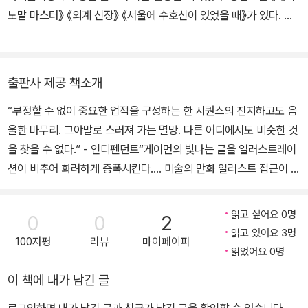
노말 마스터》 《외계 신장》 《서울에 수호신이 있었을 때》가 있다. 닐
셔스터먼, 레베카 야로스, 어슐러 K. 르 귄, 옥타비아 버틀러, 조지 R.
R. 마틴 등의 작품을 옮겼다.
출판사 제공 책소개
“부정할 수 없이 중요한 업적을 구성하는 한 시퀀스의 진지하고도 음
울한 마무리. 그야말로 스러져 가는 멸망. 다른 어디에서도 비슷한 것
을 찾을 수 없다.” - 인디펜던트“게이먼의 빛나는 글을 일러스트레이
션이 비추어 화려하게 증폭시킨다…. 미술의 만화 일러스트 접근이 이
보다 더 훌륭해질 수 있을까.” - 로커스그래픽 노블 역사상 가장 성공
했을 뿐 아니라 평단의 찬사를 받은 작품인 닐 게이먼의 걸작 <샌드
읽고 싶어요 0명
0
0
2
맨>은 현대 코믹스 시대에서 성숙하고 아름다운 판타지의 기준을 세
읽고 있어요 3명
100자평
리뷰
마이페이퍼
웠다. 만화계에서 가장 뛰어난 아티스트들을 엄선하여 그린 이 시리
읽었어요 0명
즈는 현대 소설과 역사극과 전설이 매끄럽게 엮이는, 현대와 고대 신
이 책에 내가 남긴 글
화의 풍성한 혼합물이다. <샌드맨: 디럭스 에디션 BOOK 5>에는 시
공사에서 2009년 출간한 샌드맨 시리즈 <10권 장례 전야>에 해당