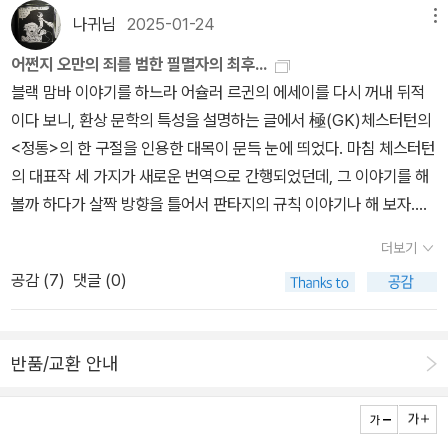
>, <하비비>, <담요>, <페이블즈> 등 우리나라에도 번역된 유명 그
나귀님
2025-01-24
메뉴
래픽 노블 다수가 여러 부문에서 수상한 바 있다.아이스너는 만화 이
어쩐지 오만의 죄를 범한 필멸자의 최후...
론가로도 유명한데, 사실 우리나라에 번역 소개된 그의 단행본은 하
블랙 맘바 이야기를 하느라 어슐러 르귄의 에세이를 다시 꺼내 뒤적
나같이 만화 작법서뿐이고, 그나마도 지금은 모두 절판이다. 어쩌면
이다 보니, 환상 문학의 특성을 설명하는 글에서 極(GK)체스터턴의
그래서 이제는 그의 이름조차 제대로 아는 사람이 알라딘에서도 드물
<정통>의 한 구절을 인용한 대목이 문득 눈에 띄었다. 마침 체스터턴
어진 걸까. 그렇다면 지난번 김혜순의 잘못된 수상 이력을 지적한 글
의 대표작 세 가지가 새로운 번역으로 간행되었던데, 그 이야기를 해
에서 말했듯, 결국 자기네가 뭘 파는지도 모르고 파는 셈은 아닐지...
볼까 하다가 살짝 방향을 틀어서 판타지의 규칙 이야기나 해 보자.체
스터턴은 환상의 세계에서도 1+1=2라는 규칙은 마찬가지이며, 다만
더보기
황금과 호랑이가 열리는 나무가 있을 뿐이라고 지적한다. 환상의 세
공감 (
7
)
댓글 (0)
계라고 해서 배경에 자연 법칙이 없지는 않으며, 인물 역시 각자의 한
계와 계약에 얽매인다는 뜻인데, 사실 인간 세계와도 유사한 그런 설
정이 있어야만 인물과 사건과 배경 모두가 실감나게 마련이다.'판타지
반품/교환 안내
소설은 온갖 법 제도를 파괴하고 배수진을 치는 허무주의적 폭력까지
는 허용하지 않는다. (...) 2 더하기 1은 3이다. (...) 작용은 반작용을
낳는다. (...) 운명, 운, 필연의 힘은 (...) 판타지 소설 속 중간계에서도