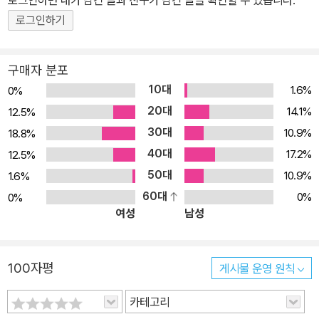
로그인하면 내가 남긴 글과 친구가 남긴 글을 확인할 수 있습니다.
하는 <샌드맨 #70-75>와 <샌드맨: 영원의 밤>, 그리고 <샌드맨:
로그인하기
꿈 사냥꾼>이 수록됐으며 특히 <샌드맨> 출간 20주년을 기념해 P.
크레이그 러셀이 소설 <꿈 사냥꾼>을 4부작 만화로 각색한 버전과
구매자 분포
게이먼이 새로 쓴 후기가 수록됐다. 이 책은 그래픽 문학에 다시없는
10대
1.6%
0%
에픽 사가를 이어가며, 독자들을 꿈과 악몽으로 이루어진 어둡고도
20대
14.1%
12.5%
매혹적인 세계로 더 깊이 끌어넣는다. 꿈의 왕인 모르페우스와, 그 형
30대
10.9%
18.8%
제인 영원들이 사는 곳으로.
40대
17.2%
12.5%
50대
10.9%
1.6%
60대
0%
0%
여성
남성
100자평
게시물 운영 원칙
카테고리