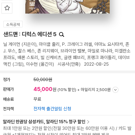
소득공제
샌드맨 : 디럭스 에디션 5
닐 게이먼
(지은이),
마이클 줄리
,
P. 크레이그 러셀
,
아마노 요시타카
,
존
J. 무스
,
찰스 베스
,
존 리지웨이
,
브라이언 탤봇
,
마일로 마나라
,
미겔란소
프라도
,
배론 스토리
,
빌 신케비츠
,
글렌 패브리
,
프랭크 콰이틀리
,
데이브
맥킨
(그림),
이수현
(옮긴이)
시공사(만화)
2022-08-25
정가
50,000원
45,000
판매가
원
(10% 할인) +
마일리지 2,500원
배송료
무료
전자책
전자책 출간알림 신청
알라딘 만권당 삼성카드, 알라딘 15% 청구 할인
최대 1만원 또는 2만원 할인(전월 30만원 또는 60만원 이용 시) / 카드 발