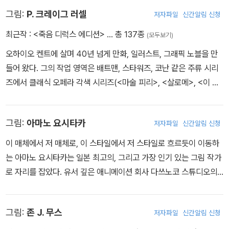
보에 올랐다. 또한 꾸준히 단편 소설을 준비하여 1990년 발표한 《멋
그림:
P. 크레이그 러셀
저자파일
신간알림 신청
진 징조들》이 성공하면서 문학계에서도 주목을 받기 시작했다. 최초
최근작 :
<죽음 디럭스 에디션>
… 총 137종
(모두보기)
의 장편소설 《신들의 전쟁》은 휴고, 네뷸러, 로커스 등 3대 SF 문학
오하이오 켄트에 살며 40년 넘게 만화, 일러스트, 그래픽 노블을 만
상을 휩쓸었고, 그 외 어린 독자들을 위해 쓴 《금붕어 두 마리와 아빠
들어 왔다. 그의 작업 영역은 배트맨, 스타워즈, 코난 같은 주류 시리
를 바꾼 날》, 《벽 속에 늑대가 있어》, 《코렐라인》 등의 작품을 줄줄이
즈에서 클래식 오페라 각색 시리즈(<마술 피리>, <살로메>, <이 팔
히트시키면서 그래픽 노블계에서 만큼이나 문학계에서도 인정받고
리아치>, <니벨룽의 반지>, <정글북> 시리즈, 그리고 현재 진행 중
있다.2008년 발표한 《그레이브야드 북》은 영국의 북트러스트 상 청
인 오스카 와일드 민담 전집 각색에까지 이른다. 닐 게이먼과는 여섯
소년 픽션 부문에 선정됐고, 미국 아동문학 부문의 최고 영예라 할 수
그림:
아마노 요시타카
저자파일
신간알림 신청
개 프로젝트를 함께했는데, 그중에는 <샌드맨 #50>, <코렐라인>,
있는 뉴베리상, 로커스 영 어덜트상, 휴고상을 수상했다. 또한 2010
그리고 <샌드맨: 꿈 사냥꾼> 코믹스 어댑테이션이 있다. artofpcrai
년 영국 CILIP 카네기 메달을 수상하면서 같은 책으로 뉴베리상과 카
이 매체에서 저 매체로, 이 스타일에서 저 스타일로 흐르듯이 이동하
grussell.com
네기 메달을 동시에 석권한 첫 번째 작가가 되었다. [뉴욕 타임스] 베
는 아마노 요시타카는 일본 최고의, 그리고 가장 인기 있는 그림 작가
스트셀러에 35주 연속으로 올랐다. 2017년에는 지금까지 모은 자료
로 자리를 잡았다. 유서 깊은 애니메이션 회사 다쓰노코 스튜디오의
를 망라하여 《북유럽 신화》를 냈다. 최근까지도 소설·드라마·영화·만
일원으로서, 아마노는 <지포스>와 <해치의 모험> 등에서 기억에 남
화 작가로 왕성하게 활동하고 있다.
을 캐릭터들을 만들었다. 경력을 통틀어 17권이 넘는 삽화 중심의 판
그림:
존 J. 무스
저자파일
신간알림 신청
타지 책을 출간했는데, 그중에는 컬트 고전 <뱀파이어 헌터 D>도 있