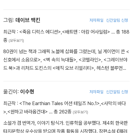
받았다. 그는 여러 영국 출판사와 패러독스 프레스, 다크호스 코믹스
를 거쳐 1996년 DC 코믹스에서 모리슨의 미니시리즈 「플렉스 멘탈
그림:
데이브 맥킨
저자파일
신간알림 신청
로」로 주목받았다. 이후 모리슨과 함께 「JLA: 어스 2」, 「뉴 엑스맨」,
「인비저블스」 단편, 사이보그 동물 서사 「WE3」, 「올스타 슈퍼맨」 등
최근작 :
<죽음 디럭스 에디션>
,
<배트맨 : 아캄 어사일럼>
… 총 188
을 작업했다. 프랭크 콰이틀리의 다른 DC 코믹스 작품으로는 「어소
종
(모두보기)
리티」, 「샌드맨: 영원의 밤」이 있으며, 마블에서는 「데어데블」과 「캡틴
80권이 넘는 책과 그래픽 노블에 삽화를 그렸는데, 닐 게이먼이 쓴 <
아메리카: 레드, 화이트 & 블루」를 맡았다. 아내와 세 아이와 함께 고
신호에서 소음으로>, <벽 속의 늑대들>, <코렐라인>, <그레이브야
향에서 살고 있으며 예전에는 본인의 모자와 옷을 디자인하는 걸 즐
드 북>과 리처드 도킨스의 <매직 오브 리얼리티>, 헤스턴 블루먼솔
겼는데 현재 가장 좋아하는 취미는 요리다.
의 <팻 덕 쿡북>, 존 케일의 <왓츠 웰쉬 포 젠> 등이 있다. 여러 상을
수상한 <케이지스>, <픽처스 댓 틱스> 1-2권, <블랙 도그: 드림즈
옮긴이:
이수현
저자파일
신간알림 신청
오브 폴 내시>를 쓰고 그렸다. 몇 편의 단편 영화를 감독하고 장편도
세 작품 연출했다. <미러마스크>, 그리고 마이클 쉰과 함께 한 <가스
최근작 :
<The Earthian Tales 어션 테일즈 No.1>
,
<사막의 바다
펠 오브 어스>, 그리고 2014년 토론토 영화제에서 상영된 <루나>
>
,
<원하고 바라옵건대>
… 총 262종
(모두보기)
다. 영국 켄트의 옥스니 섬에 산다.
소설가 겸 번역가, 이야기 탐식가. 인류학을 공부했다. 제4회 한국판
타지문학상 우수상을 받으며 작품 활동을 시작했다. 장편소설 《패러