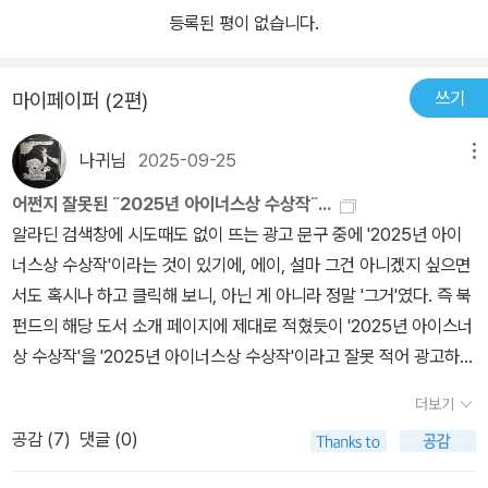
등록된 평이 없습니다.
쓰기
마이페이퍼 (2편)
나귀님
2025-09-25
메뉴
어쩐지 잘못된 ˝2025년 아이너스상 수상작˝...
알라딘 검색창에 시도때도 없이 뜨는 광고 문구 중에 '2025년 아이
너스상 수상작'이라는 것이 있기에, 에이, 설마 그건 아니겠지 싶으면
서도 혹시나 하고 클릭해 보니, 아닌 게 아니라 정말 '그거'였다. 즉 북
펀드의 해당 도서 소개 페이지에 제대로 적혔듯이 '2025년 아이스너
상 수상작'을 '2025년 아이너스상 수상작'이라고 잘못 적어 광고하는
중이었던 것이다.아이스너상은 미국의 만화가 윌 아이스너(1917-20
더보기
05)를 기려 1988년에 제정되었으며, 하비상과 함께 만화계의 아카
공감 (
7
)
댓글 (0)
데미상으로 간주될 만큼 막강한 권위를 지닌다. <왓치맨>, <배트맨:
킬링 조크>, <샌드맨>, <프롬 헬>, <신시티>, <아스테리오스 폴립