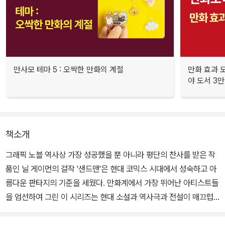
만사모 테마 5 : 오싹한 만화의 계절
만화 효과 모
야 도서 3만
책소개
그래픽 노블 역사상 가장 성공했을 뿐 아니라 평단의 찬사를 받은 작
품인 닐 게이먼의 걸작 '샌드맨'은 현대 코믹스 시대에서 성숙하고 아
름다운 판타지의 기준을 세웠다. 만화계에서 가장 뛰어난 아티스트들
을 엄선하여 그린 이 시리즈는 현대 소설과 역사극과 전설이 매끄럽
게 엮이는, 현대와 고대 신화의 풍성한 혼합물이다.