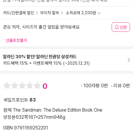
급월 +1개월까지는 전월 실적이 없어도 최대 1만원 혜택 제공
카드/간편결제 할인
무이자 할부
소득공제 2,030원
관심 저자, 시리즈의 출간 알림을 받아보세요
신청
선물포장불가
알라딘 30% 할인! 알라딘 만권당 삼성카드
카드혜택 15% + 이벤트혜택 15% (~2025.12.31)
0
100자평 0편
리뷰 0편
세일즈포인트
83
원제 The Sandman: The Deluxe Edition Book One
양장본
632쪽
167*257mm
948g
ISBN 9791169252201