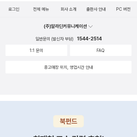
거침없이 발휘된다. 판타지 소설은 (...) 서사적 예술로서의 의무와 책
로그인
전체 메뉴
회사 소개
출판사 안내
PC 버전
임의 지배를 받는다.'(<남겨둘 시간이 없답니다>, 133쪽)<반지의 제
왕> 영화가 나왔을 때 어느 초딩이 '마법사가 너무 약하게 나왔다'고
(주)알라딘커뮤니케이션
불평하는 감상문을 내놓아 모두의 웃음을 자아냈던 것도 그래서인데,
십중팔구 주문 한 마디로 대군을 쓸어버리는 게임이나 무협지의 묘사
1544-2514
일반문의 (발신자 부담)
에 친숙한 까닭이 아니었을까. 하지만 르귄의 소설만 봐도 마법사는
1:1 문의
FAQ
자연에 최대한 순응하다가 최소한으로만 개입한다.톨킨과 르귄의 작
품에서는 물론이고 '해리 포터 시리즈'에서도 계약과 규칙은 무척이나
중고매장 위치, 영업시간 안내
중요하다. 이마에 흉터를 가진 아이가 살아남게 된 것도 모종의 규칙
때문이며, 학대를 당했던 친척 집이 오히려 안전한 장소였던 것도 비
슷한 규칙 때문이고, 결국 만악의 근원인 악당과의 일대일 대결에서
의외의 이유로 승리했던 것도 마찬가지이다.닐 게이먼의 '샌드맨 시
리즈'에서는 심지어 불멸의 존재조차도 계약과 규칙에 얽매인다. 주
인공 꿈(모르페우스)은 필멸자의 마법 주문에 사로잡혀 수십 년간 갇
혀 지내다가 결계가 실수로 깨지고서야 가까스로 탈출하고, 비슷하게
억류된 전처 무사(뮤즈) 칼리오페를 구출할 때에도 무작정 규칙을 깨