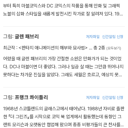
에서 가르쳤다. 또 미합중국 공보국과 나사에서부터 <헤비메탈> 잡
부터 특히 마블코믹스와 DC 코믹스의 작품을 통해 만화 및 그래픽
지와 퍼트넘 출판사에 이르기까지 다양한 고객을 위해 프리랜서 일러
노블의 삽화 스타일을 새롭게 발전시킨 작가로 잘 알려져 있다. 198
스트레이터로 일했다. 또 전시 화가로서는 뉴욕 시와 워싱턴 D.C.에
4년에는 데이비드 린치에게 발탁되어 영화 「듄」을 만화책으로 각색
서 많은 1인 전시회를 열었다. 또한 극장과 음악에도 적극적이며, 샌
하는 작업에 참여했다.
프란시스코에 거주한다.
그림:
글렌 패브리
저자파일
신간알림 신청
최근작 :
<판타지 애니메이션의 해부와 묘사법>
… 총 2종
(모두보기)
어렸을 때 글렌 패브리의 가장 간절한 소원은 만화가가 되는 것이었
다. DC나 마블이면 더 좋았다. 그러나 일곱 살 때는 그만큼 뛰어나지
못하다는 차가운 진실을 알았다. 그래도 세월은 흐르고, 예상치 못한
곳에 털이 자랐으며(한번은 할머니네 토스터 뒷면에도!), 1984년에
그는 영국에서 <2000AD>를 위해 (위대한 팻 밀스가 쓴) <슬레인>
그림:
프랭크 콰이틀리
저자파일
신간알림 신청
을 그리고 있었다. 1992년에는 DC/버티고의 <헬블레이저>, 나중에
는 (찬탄할 만한 가스 에니스의) <프리처> 표지를 그리고 있었고, 마
1968년 스코틀랜드의 글래스고에서 태어났다. 1988년 자비로 출판
침내 야심이 실현되었다. 20년 동안 방에 앉아서 그림을 그린 것이
한 『더 그린즈』를 시작으로 코믹 북 업계에서 활동했는데 동향인 그
다! 그는 행복해졌다.
랜트 모리슨과 오랫동안 협업해 왔으며 종종 비평가들의 큰 찬사를