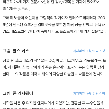
었다. 그의 독창적인 캐릭터 디자인과 삽화는 비디오 게임의 세계로
최근작 :
<세 가지 질문>
,
<설탕 한 컵>
,
<행복은 가까이 있어요>
…
도 넘어가, 널리 인기를 누리는 인터랙티브 롤플레잉 게임 시리즈 <
총 125종
(모두보기)
파이널 판타지>에도 그의 그림이 쓰였다. 1997년에 아마노는 로스
그래픽 노블과 어린이용 그림책의 작가이자 일러스트레이터다. 200
앤젤레스 필하모닉과 협업하며 애니메이션 영화/음악 프로젝트인 <
6년에 낸 <젠 쇼츠>는 칼데콧상을 포함한 여러 상을 받았고, 뉴욕타
천일야화>를 만들었으며, 1999년에는 뉴욕 시 앤젤 오렌산즈 파운
임스 베스트셀러였다. 책 속에서 레오 톨스토이의 “세 가지 질문”을
데이션에서 <히어로>라는 멀티미디어 이벤트를 시작했다. <히어로
다시 이야기한 부분에 대해 뉴욕타임스는 “조용히 인생을 바꿔놓는
> 전시는 1만 년 후 미래에 환생한 어느 왕자의 에픽 퀘스트에 대한
다.”고 했으며, 커커스 리뷰는 “모든 말과 그림이 그림책으로서 완벽
프로젝트 시리즈 중 첫 번째였으며, 또한 <샌드맨: 꿈 사냥꾼>의 오
그림:
찰스 베스
저자파일
신간알림 신청
하다.”고 했다. 무스는 1982년에 <에픽 일러스트레이티드>라는 앤
리지널 아트워크도 포함되었다. 아마노의 다른 예술 배출구로는 프린
솔로지 잡지로 데뷔하여 그래픽 노블과 코믹스 경력을 시작했다. 그
상을 탄 찰스 베스의 작업물은 DC, 마블, 다크하우스, 리틀브라운, 토
트메이킹, 무대 장치, 그리고 스테인드글라스가 있다.
후 수많은 화가와 작가들과 같이 일했는데, 에픽 시리즈 <문셰도우(1
어, 하퍼콜린스 등 만화계와 주류 출판계의 표지와 본문 양쪽을 망라
985-1987)>에서 J.M. 드마티스, <샌드맨> “유배(1999)”에서 닐
한다. 그의 작품은 미국과 해외의 다양한 미술관과 박물관에 전시되
게이먼, 그래픽 노블 <미스터리 플레이(1994)>에서 그랜트 모리슨
었으며, 지금까지 받은 상으로는 잉크팟상, 세 번의 세계환상문학상
등이 좋은 예이며 마지막 작품으로는 아이스너상을 탔다.
베스트 아티스트 부문, 미소포익상, 골드와 실버 스펙트럼 애뉴얼, 두
그림:
존 리지웨이
저자파일
신간알림 신청
번의 체슬리상, 두 번의 로커스상, 그리고 두 번의 아이스너상이 있다.
또한 그는 1991년 닐 게이먼과 협업한 <샌드맨 #19> “한여름 밤의
대학을 나온 후 디자인 엔지니어가 되었지만, 결혼한 후 부수입을 위
꿈”으로 권위 있는 세계환상문학상 베스트 쇼트 픽션 부문을 함께 수