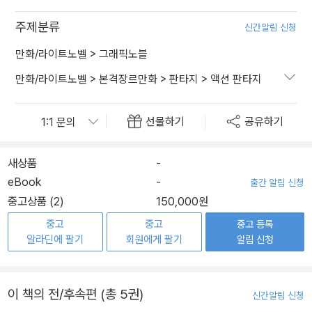
주제분류
신간알림 신청
만화/라이트노벨
>
그래픽노블
만화/라이트노벨
>
본격장르만화
>
판타지
>
액션 판타지
선물하기
공유하기
새상품
-
eBook
-
출간 알림 신청
중고상품 (2)
150,000원
중고
중고
중고 등록
알라딘에 팔기
회원에게 팔기
알림 신청
이 책의 전/후속편 (총 5권)
신간알림 신청