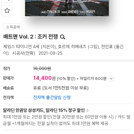
소득공제
배트맨 Vol. 2 : 조커 전쟁
제임스 타이니언 4세
(지은이),
호르헤 히메네즈
(그림),
전인표
(옮긴
이)
시공사(만화)
2021-09-25
정가
16,000원
14,400
판매가
원
(10% 할인) +
마일리지 800원
배송료
유료 (도서 1만5천원 이상 무료)
전자책
전자책 출간알림 신청
알라딘 만권당 삼성카드, 알라딘 15% 청구 할인
최대 1만원 또는 2만원 할인(전월 30만원 또는 60만원 이용 시) / 카드 발
급월 +1개월까지는 전월 실적이 없어도 최대 1만원 혜택 제공