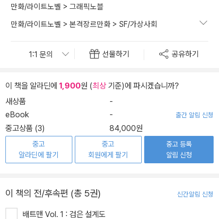
만화/라이트노벨
>
그래픽노블
만화/라이트노벨
>
본격장르만화
>
SF/가상사회
선물하기
공유하기
이 책을 알라딘에
1,900
원 (
최상
기준)에 파시겠습니까?
새상품
-
eBook
-
출간 알림 신청
중고상품 (3)
84,000원
중고
중고
중고 등록
알라딘에 팔기
회원에게 팔기
알림 신청
이 책의 전/후속편 (총 5권)
신간알림 신청
배트맨 Vol. 1 : 검은 설계도