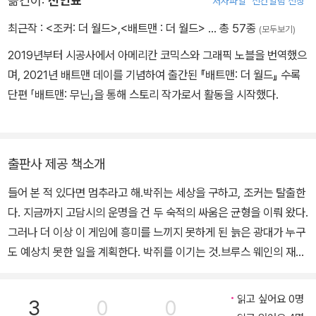
옮긴이:
전인표
저자파일
신간알림 신청
임>의 삽화를 그렸다. DC 코믹스와의 인연은 2011년 출판된 <비욘
드 더 프린지> 시리즈로 시작되었으며, <배트맨: 아캄 언힌지드>, <
최근작 :
<조커: 더 월드>
,
<배트맨 : 더 월드>
… 총 57종
(모두보기)
애로우>, <스몰빌> 등의 타이틀로 이어졌다. 히메네즈는 28세의 나
2019년부터 시공사에서 아메리칸 코믹스와 그래픽 노블을 번역했으
이로 DC와 첫 전속 계약을 맺기 전, <슈퍼보이>와 <어스 2: 월드 엔
며, 2021년 배트맨 데이를 기념하여 출간된 『배트맨: 더 월드』 수록
드> 시리즈의 정규 멤버가 되었다. 그리고 잠시 <슈퍼맨>에 참여한
단편 「배트맨: 무닌」을 통해 스토리 작가로서 활동을 시작했다.
뒤, <슈퍼 선즈>의 리버스 타이틀을 맡았다. 이후 스콧 스나이더와
함께 <저스티스 리그>를, 제임스 타이니언 4세와 함께 <배트맨> 타
이틀을 제작하고 있다.
출판사 제공 책소개
들어 본 적 있다면 멈추라고 해.박쥐는 세상을 구하고, 조커는 탈출한
다. 지금까지 고담시의 운명을 건 두 숙적의 싸움은 균형을 이뤄 왔다.
그러나 더 이상 이 게임에 흥미를 느끼지 못하게 된 늙은 광대가 누구
도 예상치 못한 일을 계획한다. 박쥐를 이기는 것.브루스 웨인의 재산
을 손에 넣은 광태자가 웨인 엔터프라이즈에 숨겨 둔 배트맨의 장비
를 찾아낸다. 비행기와 차량들, 그리고 배트맨에게 우위를 안겨 줬던
읽고 싶어요 0명
3
0
0
최첨단 기술이 탑재된 배트수트마저 조커의 손에 넘어가고 만다. 이