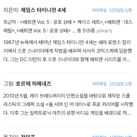
수트마저 조커의 손에 넘어가고 만다. 이제 빈털터리가 된 배트맨은
조커의 전처, 할리 퀸에게 도움을 청한다!
지은이:
제임스 타이니언 4세
저자파일
신간알림 신청
최근작 :
<배트맨 Vol. 5 : 공포 상태 + 케이스 세트>
,
<배트맨 : 데스
메탈>
,
<배트맨 Vol. 5 : 공포 상태>
… 총 515종
(모두보기)
1987년 뉴욕에서 태어난 제임스 타이니언 4세는 새라 로렌스 칼리
지에서 스콧 스나이더에게 작법을 배우며 서서히 코믹스계에 입문했
다. 그는 DC 리런치 후 스콧 스나이더와 함께 배트맨 시리즈를 쓰며
이름을 널리 알렸다. 특히 역시 스콧 스나이더와 함께한 주간 코믹스
<배트맨 이터널>은 타이니언 최고의 작품으로 꼽힌다. 이후 <배트맨
그림:
호르헤 히메네즈
저자파일
신간알림 신청
앤드 로빈 이터널>과 <콘스탄틴: 헬블레이저>를 쓰며 작품 활동을
이어가고 있다.
2010년 5월, 레이 브래드버리의 단편소설을 바탕으로 제작된 스콜
라스틱의 그래픽 소설 <올 서머 인 어 데이>로 프로 커리어를 시작했
다. 이후 그는 일렉트로닉 아츠의 유명 비디오 게임을 배경으로 하는
모션 코믹 <데드 스페이스: 이그니션>과 <트랜스포머: 다크 오브 더
문> 코믹 어댑테이션, 그리고 IDW의 <쥬라식 파크: 데인저러스 게