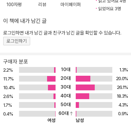
읽고 있어요 4명
100자평
리뷰
마이페이퍼
제 빈털터리가 된 배트맨은 조커의 전처, 할리 퀸에게 도움을 청한다!
읽었어요 3명
팬들의 많은 사랑을 받은 캐릭터 펀치라인의 이야기와 베일에 싸인
이 책에 내가 남긴 글
클라운헌터의 데뷔가 담긴 <배트맨 Vol. 2: 조커 전쟁>에는 제임스
타이니언 4세(썸씽 이즈 킬링 더 칠드런)와 호르헤 히메네즈(저스티
로그인하면 내가 남긴 글과 친구가 남긴 글을 확인할 수 있습니다.
스 리그)의 <배트맨> #95-100이 수록되어 있다.※ 함께 읽으면 좋
로그인하기
은 책:<배트맨 Vol. 1 나는 고담이다><배트맨 Vol. 2 나는 자살이다
><배트맨 Vol. 3 나는 베인이다><배트맨 Vol. 4 농담과 수수께끼의
구매자 분포
전쟁><배트맨 Vol. 1 검은 설계도><조커 80주년 스페셜><할린>
10대
1.3%
2.2%
20대
20.0%
11.7%
30대
26.1%
10.4%
40대
18.3%
2.6%
50대
4.3%
1.7%
60대
0.9%
0.4%
여성
남성