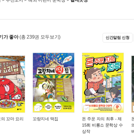
기가 좋아
(총 239권 모두보기)
신간알림 신청
코의 꼬마 요리
꼬랑지네 떡집
돈 주운 자의 최후
- 제
15회 비룡소 문학상 수
상작