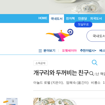
HOME
전자책
만권당
외국도서
국내도서
첫달무료
국내도
분야보기
오뒷세이아
추천마법사
베
소득공제
개구리와 두꺼비는 친구
난 책
|
아놀드 로벨
(지은이),
엄혜숙
(옮긴이)
비룡소
1