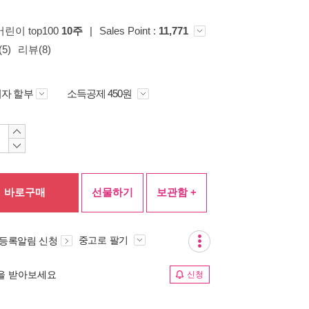
 어린이 top100
10주
|
Sales Point :
11,771
5)
리뷰(8)
자 할부
소득공제 450원
바로구매
선물하기
보관함 +
중고로 팔기
 등록알림 신청
림을 받아보세요
신청