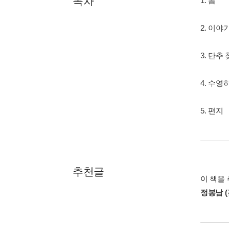
목차
1. 봄
2. 이야
3. 단추
4. 수영
5. 편지
추천글
이 책을 
정봉남 