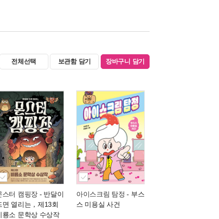
전체선택
보관함 담기
장바구니 담기
몬스터 캠핑장
- 반달이
아이스크림 탐정
- 부스
뜨면 열리는，제13회
스 미용실 사건
비룡소 문학상 수상작