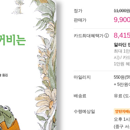
정가
11,000
9,90
판매가
8,41
카드최대혜택가
알라딘 
최대 1만
시) / 
1만원 
마일리지
550원(5
+ 5만원
배송료
유료 (도
수령예상일
양탄자배
오후 1
(중구 서