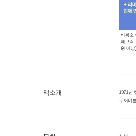
비룡소 
패브릭 
원 이상
책소개
1971
두꺼비를