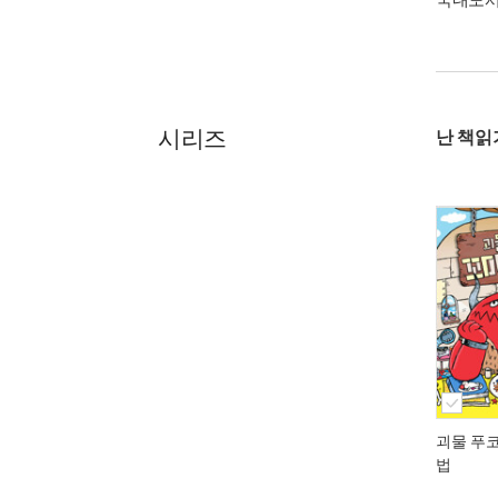
시리즈
난 책읽
괴물 푸
법