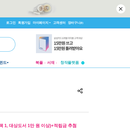
로그인
회원가입
마이페이지
고객센터
장바구니
(0)
투비컨티뉴드
펀드
북플
서재
창작플랫폼
투비컨티뉴드
 1, 대상도서 1만 원 이상)+적립금 추첨