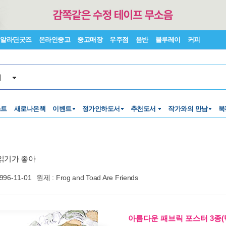
알라딘굿즈
온라인중고
중고매장
우주점
음반
블루레이
커피
서
스트
새로나온책
이벤트
정가인하도서
추천도서
작가와의 만남
북
읽기가 좋아
996-11-01
원제 : Frog and Toad Are Friends
아름다운 패브릭 포스터 3종(택