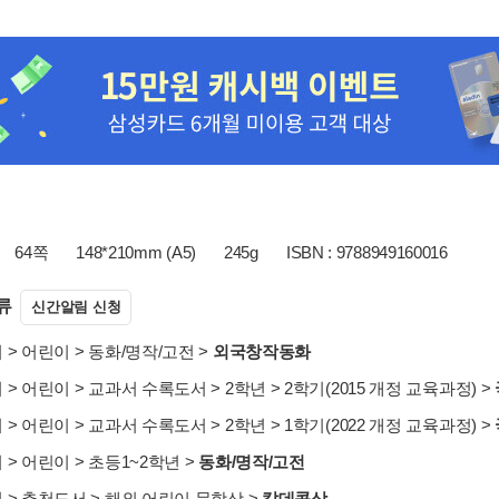
64쪽
148*210mm (A5)
245g
ISBN : 9788949160016
류
신간알림 신청
서
>
어린이
>
동화/명작/고전
>
외국창작동화
서
>
어린이
>
교과서 수록도서
>
2학년
>
2학기(2015 개정 교육과정)
>
서
>
어린이
>
교과서 수록도서
>
2학년
>
1학기(2022 개정 교육과정)
>
서
>
어린이
>
초등1~2학년
>
동화/명작/고전
서
>
추천도서
>
해외 어린이 문학상
>
칼데콧상