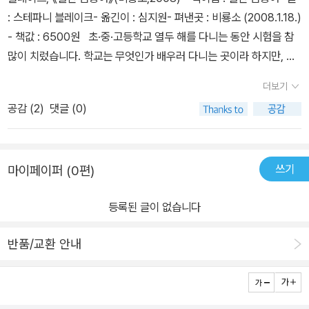
: 스테파니 블레이크- 옮긴이 : 심지원- 펴낸곳 : 비룡소 (2008.1.18.)
- 책값 : 6500원 초·중·고등학교 열두 해를 다니는 동안 시험을 참
많이 치렀습니다. 학교는 무엇인가 배우러 다니는 곳이라 하지만, 그
때나 이때나 가만히 돌아보면, 학교는 시험을 치르는 곳이 아니랴 싶
더보기
습니다. 늘 시험을 치르고, 언제나 시험문제를 외도록 내모는 곳이라
공감 (
2
)
댓글 (0)
고 느껴요. 학교를 다니는 아이들은 ‘배우는 즐거움’이나 ‘배운 무언가
를 나누는 기쁨’을 맛볼 겨를이 없어요. 어쩌면, 처음부터 이러한 이야
기하고는 동떨어진 데가 학교라 할 수 있어요. 배움도 가르침도 나눔
쓰기
마이페이퍼 (0편)
도 없이, 시험문제와 성적표만 남는 데가 학교인지 몰라요... 나는 알
리스와 함께 교실에 들어갔어요. 곧 수학 시험이 시작되었지요. 아는
등록된 글이 없습니다
문제가 하나도 없었어요. 옆을 슬쩍 보았더니 알리스는 거의 다 푼 거
있죠. 난 하나도 풀지 못했는데 말이에요. 나는 알리스의 시험지를 베
반품/교환 안내
끼려고 했어요. 그러자 알리스가 신경질을 내더니 큰 소리로 외쳤어
요. “선생님! 잔이 내 걸 훔쳐봐요.” .. (8∼9쪽) 학교가 학교다움을
잃은 모습이 ‘한국땅다운 학교 모습’으로 뿌리내렸다고 느낍니다. 초·
중·고등학교 모두 대학교만 바라보도록 이끌어요. 대학교를 바라보는