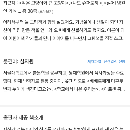
최근작 :
<작은 고양이와 큰 고양이>
,
<나도 슈퍼토끼!>
,
<싫어! 병원
안 가!>
… 총 38종
(모두보기)
어려서부터 늘 그림책과 함께 살았어요. 기념일이나 생일이 되면 자
신이 직접 만든 책을 언니와 오빠에게 선물하기도 했지요. 어른이 되
어 어린이책 작가들과 만나 이야기를 나누면서 그림책을 직접 쓰고
그리게 되었어요. 강렬한 색채와 단순하지만 풍부한 감정을 담아 그
려 낸 아기토끼 시몽은 현재 프랑스 아이들이 가장 아끼고 사랑하는
옮긴이:
심지원
저자파일
신간알림 신청
그림책 주인공 중 한 명이랍니다.
서울대학교에서 불문학을 공부하고, 동대학원에서 석사과정을 수료
했다. 현재 번역자로 활동 중이다. 옮긴 책으로 <베베르에게 마흔두
번째 누이가 생긴다고요?>, <학교에서 나온 우리는>, <아르센 뤼팽
전집>, <홍당무> 등이 있다.
출판사 제공 책소개
자신감 없는 아이의 심리를 섬세하고도 발랄하게 묘사한 책 잔은 늘