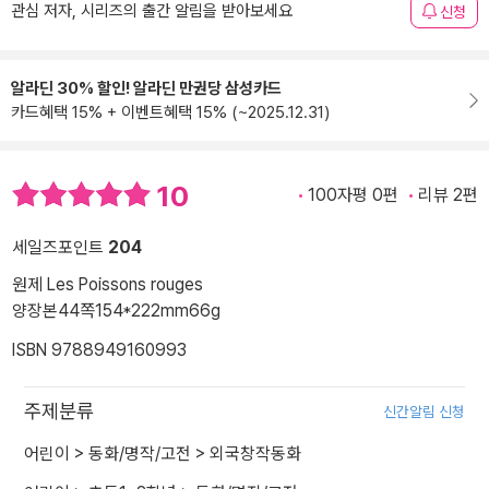
관심 저자, 시리즈의 출간 알림을 받아보세요
신청
알라딘 30% 할인! 알라딘 만권당 삼성카드
카드혜택 15% + 이벤트혜택 15% (~2025.12.31)
10
100자평 0편
리뷰 2편
세일즈포인트
204
원제 Les Poissons rouges
양장본
44쪽
154*222mm
66g
ISBN 9788949160993
주제분류
신간알림 신청
어린이
>
동화/명작/고전
>
외국창작동화