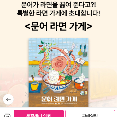
때에는 학교가 아닙니다. 흙이 있고 나무가 있으며 풀이 자랄 때에 학
교입니다. 시멘트 건물에다가 플라스틱 잔디를 운동장에 깔고는 주차
장이 자동차로 득시글거린다면 학교가 아닙니다. 아이들과 어른들이
삶을 함께 나눌 때에 비로소 학교입니다. 아이들이 서로서로 생각을
주고받을 때에 바야흐로 학교입니다. 어른들이 아이들보다 여러 해
먼저 더 살아온 나날을 슬기로이 빛내며 좋은 꿈을 들려줄 때에 시나
브로 학교입니다. .. 수학은 아무래도 모르겠는데 어쩌라고요 … “수
학을 빵점 맞았어요. 아무것도 모르겠단 말이에요. 이제 학교에도 가
기 싫어요!” “잔, 들어 보렴. 그건 그리 큰 문제가 아니야. 넌 국어랑
체육, 음악, 미술을 아주 잘하잖니.” .. (10, 13쪽) 학교에서 시험을
치르던 일은 언제나 괴롭게 떠오릅니다. 수도 없이 치른 시험 가운데
즐거웠던 일은 한 차례조차 없습니다. 시험공부도 괴로울 뿐이요, 시
험을 치르고 나서 온 학교가 몽둥이찜질 소리로 가득 퍼질 때에도 괴
뒤로가
기
로울 뿐입니다. 가을이면 시골집마다 콩 터는 소리 가득하다지만, 시
험을 치르고 나면 교실마다 교사란 이름을 단 어른들이 학생이란 꼬
보관함담기
리표 붙은 아이들을 흠씬 두들겨패며 엉덩이 살점 떨어지도록 털어대
품절센터 의뢰
판매알림