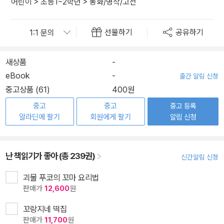
어린이
>
초등1~2학년
>
동화/명작/고전
선물하기
공유하기
새상품
-
eBook
-
출간 알림 신청
중고상품 (61)
400원
중고
중고
중고 등록
알라딘에 팔기
회원에게 팔기
알림 신청
난 책읽기가 좋아 (총 239권)
신간알림 신청
괴물 푸코의 꼬마 요리법
판매가
12,600
원
꼬랑지네 떡집
판매가
11,700
원