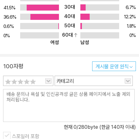
30대
6.7%
41.5%
를 느끼는 장면이나, 선생님의 꾸중과 아이들의 놀림을 받고 부끄러
40대
워하는 모습을 보며, 아이들은 마치 자신의 모습을 보는 듯 함께 웃을
12.2%
36.6%
수 있다. 이 책은 아이들에게 진정 자신이 잘할 수 있는 것을 찾도록
50대
1.8%
0.6%
용기를 북돋워 주며, 아주 작은 것이라도 자신의 능력을 소중히 여길
60대
0%
0%
여성
남성
수 있도록 도와준다. 화가 아줌마를 통해 수학을 잘하는 것만이 인정
받는 길이 아님을 알게 된 잔이 자신감을 되찾는 모습을 통해, 아이들
은 좀 더 자신에 대해 돌아볼 수 있는 기회를 마련할 수 있으며, 성장
100자평
게시물 운영 원칙
과정에서 으레 겪게 되는 자신에 대한 의문과 불신을 날려 버릴 수 있
을 것이다. 아이들이 그린 것 같은 친근한 그림 아이가 그린 것처럼 단
카테고리
순하고 깜찍한 그림 또한 아이들 눈높이에 시선을 맞춘 작가의 섬세
함을 보여준다. 프랑스에서 많은 그림책에 그림을 그린 작가이자 일
러스트레이터 스테파니 블레이크는 단순한 먹 선과 간결한 묘사로 아
이들의 심리를 생생하게 그려 냈다. 마치 아이가 그린 것처럼 화려한
묘사 없이 단순한 형태만 그린 그림은 세세한 묘사와 화려한 색을 입
현재
0
/280byte (한글 140자 이내)
힌 그림들보다도 오히려 강한 느낌을 준다. 간결하고도 명확하게 잡
스포일러 포함
아 낸 아이들의 표정이나 익살맞은 예술 작품들의 묘사는 아이들이