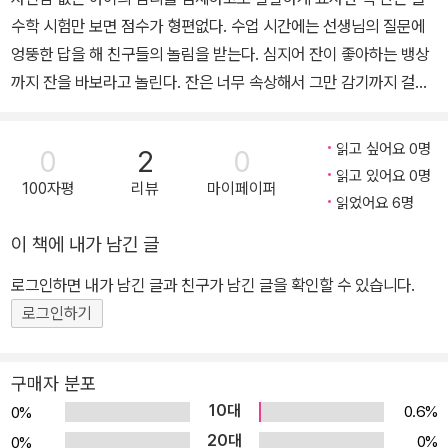
수학 시험만 보면 점수가 형편없다. 수업 시간에는 선생님의 질문에
엉뚱한 답을 해 친구들의 놀림을 받는다. 심지어 잔이 좋아하는 뱅상
까지 잔을 바보라고 놀린다. 잔은 너무 속상해서 그만 감기까지 걸리
고 만다. 집에서 쉬고 있던 어느 날, 잔은 옆집에 사는 화가 안느 아줌
마네 집에서 앙리 마티스의 ‘금붕어’라는 그림을 보게 된다. 안느 아줌
읽고 싶어요 0명
0
2
0
마는 화가들이 모두 수학을 잘했던 것은 아니라며 잔의 기운을 북돋
읽고 있어요 0명
100자평
리뷰
마이페이퍼
워 준다. 자신감을 되찾은 잔은 학교에 가 운동장 바닥에 멋진 그림을
읽었어요 6명
그려 놓는다. 아이들과 선생님은 모두 감탄하며, 잔은 수학은 못해도
이 책에 내가 남긴 글
자신이 진정으로 잘할 수 있는 게 있다는 걸 깨닫고 기뻐한다. 작가는
아이들의 심리를 섬세하면서도 유쾌하게 묘사한다. 주인공 잔의 목소
로그인하면 내가 남긴 글과 친구가 남긴 글을 확인할 수 있습니다.
리로 다양한 감정의 변화를 직접 전달하고 있어 어느 아이가 읽어도
로그인하기
마치 친구 이야기를 듣는 듯 공감할 수 있다. 한창 친구들과의 관계를
발전시켜 나가는 단계인 초등 저학년 학생들은 아이들의 사소한 놀림
구매자 분포
이나 선생님의 꾸중에도 쉽게 자신감을 잃고 소극적으로 되기 쉽다.
10대
0.6%
0%
작가는 수학을 못하는 주인공 잔을 통해 ‘수학 공포증’을 가진 많은 아
20대
0%
0%
이들의 공감을 이끌어 낸다. 수학을 못하는 잔이 수학 시험 전에 공포