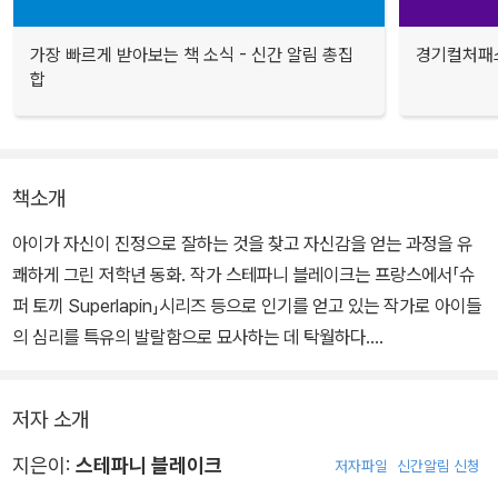
가장 빠르게 받아보는 책 소식 - 신간 알림 총집
경기컬처패스
합
책소개
아이가 자신이 진정으로 잘하는 것을 찾고 자신감을 얻는 과정을 유
쾌하게 그린 저학년 동화. 작가 스테파니 블레이크는 프랑스에서「슈
퍼 토끼 Superlapin」시리즈 등으로 인기를 얻고 있는 작가로 아이들
의 심리를 특유의 발랄함으로 묘사하는 데 탁월하다.
그림은 잘 그리지만 수학을 못해 만날 친구들에게 놀림 받는 주인공
저자 소개
잔이 미술에 대한 자신감을 갖게 되기까지의 유쾌한 사건을 아이의
시각으로 발랄하게 풀어냈다. 작가가 직접 그린 유머 있는 그림이 이
지은이:
스테파니 블레이크
저자파일
신간알림 신청
야기에 재미를 더한다.