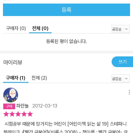
한발 더 책읽기에 친근하게 다가갈 수 있도록 도움을 줄 것이다.
등록
구매자 (0)
전체 (0)
등록된 평이 없습니다.
쓰기
마이리뷰
구매자 (1)
전체 (2)
메뉴
파란놀
2012-03-13
시험공부 때문에 망가지는 어린이 [어린이책 읽는 삶 19] 스테파니
블레이크, 《빨간 금붕어》(비룡소,2008) - 책이름 : 빨간 금붕어- 글