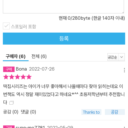
있는 걸까? 꼬랑지가 앞으로도 떡을 무사히 잘 만들어 낼 수 있을지,
다음 이야기가 궁금해진다.
현재
0
/280byte (한글 140자 이내)
스포일러 포함
등록
구매자 (6)
전체 (6)
Bona
2022-07-26
메뉴
떡집시리즈는 아이가 너무 좋아해서 나올때마다 찾아 읽히는데요 이
번책도 역시 정말 재미있었다고 하네요*^^ 초등저학년부터 추천합니
다
공감 (
0
)
댓글 (0)
sung-mo7781
2022-05-09