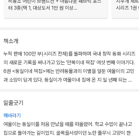
비룡소 어린이 브랜드전 + 아름다운 패브릭 포스
지우개 세트
터 3종(택 1, 대상도서 1만 원 이상...
시리즈 1권 
책소개
누적 판매 100만 부(시리즈 전체)를 돌파하며 국내 창작 동화 시리즈
의 새로운 기록을 써나가고 있는 '만복이네 떡집' 여섯 번째 이야기다.
6권 <둥실이네 떡집>에는 반려동물과의 이별을 앞둔 여울이의 고민
과 소망이 담겨 있다. 둥실이가 여울이네 집에 온 지 일 년째 되는 날,
여울이는 둥실이를 위한 선물을 준비하지만 둥실이가 큰 병에 걸렸다
는 소식을 듣게 된다. 너무나 슬프지만 시간이 많이 남지 않은 둥실이
밑줄긋기
를 위해 여울이는 무엇이든 해 주고 싶다. 그런 여울이를 지켜보던 꼬
랑지는 여울이와 둥실이를 도와줄 소원 떡을 만들기로 결심한다.
해바라기
여울이는 둥실이를 처음 만났을 때를 떠올렸어. 학교 수업이 끝나고
이번 이야기에서도 먹으면 고통이 사라지는 약떡, 살랑살랑 몸이 가
집으로 돌아가는 길이었지. 골목을서성이던 노란 줄무늬 고양이 한