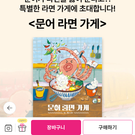
뒤로가
기
보관함담기
선물하기
장바구니
구매하기
선물하기