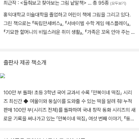
미용실》은 《별세상 목욕탕》에 이은 제 두 번째 그림책이에요.
최근작 :
<들춰보고 찾아보는 그림 낱말책>
… 총 95종
(모두보기)
홍익대학교 미술대학을 졸업하고 어린이 책에 그림을 그리고 있다.
그린 책으로는 『독립만세버스』, 『서바이벌 수학 게임 매스플레이』,
『기묘한 할머니의 비밀스러운 취미 생활』, 『가족은 꼬옥 안아 주는 거
야』, 『내 이름은 파리지옥』, 『내 이름은 태풍』, 『용감한 닭과 초록 행
성 외계인』, 『쓰레기 반장과 지렁이 박사』 등이 있다.
출판사 제공 책소개
100만 부 돌파! 초등 3학년 국어 교과서 수록 「만복이네 떡집」 시리
즈 최신간 ◆ 여울이와 둥실이를 도와줄 수 있는 떡을 알려 줘! 누적
판매 100만 부(시리즈 전체)를 돌파하며 국내 창작 동화 시리즈의 새
로운 기록을 써나가고 있는 「만복이네 떡집」 여섯 번째 이야기, 『둥실
이네 떡집』이 비룡소에서 출간되었다. 초등학교 3학년 교과서에 수록
된 『만복이네 떡집』 이후, 어린이 독자들의 뜨거운 요청으로 이어진