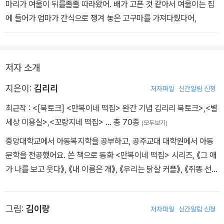
벼워지는 매화떡 등 아픈 둥실이의 몸과 마음을 편안하게 해 줄 기발
마리가 여울이 뒤를졸졸 따라왔어. 배가 고픈 것 같아서 여울이는 집
한 떡들이 등장한다. 그러나 소원 떡을 만들어 내는 과정이 이번엔 특
에 들어가 엄마가 간식으로 챙겨 놓은 고구마를 가져다줬다어,
히나 만만치가 않다. 처음 보는 낯선 재료를 구하기 위해 나선 꼬랑지
는 소원 떡을 만들기 시작한 이후 처음으로 커다란 위기를 맞는다. 둥
실이와의 이별을 준비하는 여울이의 절절한 마음과 마지막 소원을 들
저자 소개
어주기 위해 애쓰는 꼬랑지의 모습이 슬프지만 아름답게 펼쳐진다.
지은이:
김리리
저자파일
신간알림 신청
최근작 :
<[북토크] <만복이네 떡집> 완간 기념 김리리 북토크>
,
<별
세상 미용실>
,
<꼬랑지네 떡집>
… 총 70종
(모두보기)
중앙대학교에서 아동복지학을 공부하고, 공주교대 대학원에서 아동
문학을 전공했어요. 쓴 책으로 동화 <만복이네 떡집> 시리즈, 《그 애
가 나를 보고 웃다》, 《내 이름은 개》, 《우리는 닭살 커플》, 《쥐똥 선
물》, 《나의 달타냥》, 《화장실에 사는 두꺼비》, 《뻥이오, 뻥》, 《감정종
합선물세트》, 《마법의 빨간 부적》, <이슬비 이야기> 시리즈와 <고재
그림:
김이랑
저자파일
신간알림 신청
미 이야기> 시리즈, 청소년 소설 《어떤 고백》 등이 있어요. 《별세상