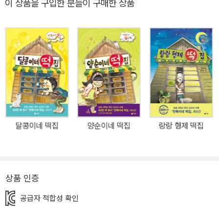
이 상품을 구입한 분들이 구매한 상품
시리즈가 어느덧 여섯 권에 이르렀다. 태어날 아이들에게 한 가지씩
복을 담아 주는 삼신할머니가 세상을 살아가며 고민과 걱정이 생긴
아이들의 소원을 들어주기 위해 만든 떡집, 그리고 그 공간의 힘으로
사람이 된 생쥐 ‘꼬랑지’가 그 은덕을 아이들을 위해 베푸는 이야기들
은 우리나라 전통 음식인 ‘떡’과 함께 착하고 선한 판타지 세계를 이뤄
낸다. 무엇보다 국내 순수 창작으로 누적 100만 부에 이른 것은 우리
나라 아동문학에서도 의미 있는 성과다. 6권 『둥실이네 떡집』에는 반
려동물과의 이별을 앞둔 여울이의 고민과 소망이 담겨 있다. 둥실이
가 여울이네 집에 온 지 일 년째 되는 날, 여울이는 둥실이를 위한 선
달콩이네 떡집
양순이네 떡집
랑랑 형제 떡집
물을 준비하지만 둥실이가 큰 병에 걸렸다는 소식을 듣게 된다. 너무
나 슬프지만 시간이 많이 남지 않은 둥실이를 위해 여울이는 무엇이
든 해 주고 싶다. 그런 여울이를 지켜보던 꼬랑지는 여울이와 둥실이
를 도와줄 소원 떡을 만들기로 결심한다. 이번 이야기에서도 먹으면
상품 인증
고통이 사라지는 약떡, 살랑살랑 몸이 가벼워지는 매화떡 등 아픈 둥
공급자 적합성 확인
실이의 몸과 마음을 편안하게 해 줄 기발한 떡들이 등장한다. 그러나
소원 떡을 만들어 내는 과정이 이번엔 특히나 만만치가 않다. 처음 보