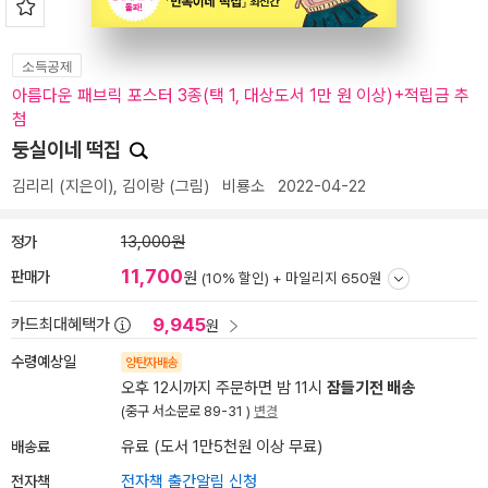
소득공제
아름다운 패브릭 포스터 3종(택 1, 대상도서 1만 원 이상)+적립금 추
첨
둥실이네 떡집
김리리
(지은이),
김이랑
(그림)
비룡소
2022-04-22
정가
13,000원
11,700
판매가
원
(10% 할인) +
마일리지 650원
9,945
카드최대혜택가
원
수령예상일
양탄자배송
오후 12시까지 주문하면 밤 11시
잠들기전 배송
(중구 서소문로 89-31 )
변경
배송료
유료 (도서 1만5천원 이상 무료)
전자책
전자책 출간알림 신청