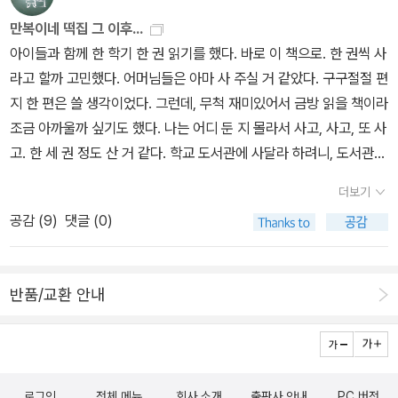
는 것도, 떡을 만드는 것도 다 꼬랑지의 역할이니까 말이다. 5권 <달
요? 어쨌거나 꼬랑지가 만들어 둔 떡을 먹는 설정인데 자꾸 위생 걱
만복이네 떡집 그 이후...
콩이네 떡집>에서 봉구는 유기견센터에 있던 말티즈 달콩이를 데려
정이 앞서고요.둥실이의 마지막 소원이나 인사는 전래동화 느낌이기
아이들과 함께 한 학기 한 권 읽기를 했다. 바로 이 책으로. 한 권씩 사
왔는데, 이 야속한 녀석은 마음을 주지 않고 말썽만 부린다. 참다못한
도 한데 이야기 안에서는 무엇이나 가능하다지만 떡집 시리즈가 조금
라고 할까 고민했다. 어머님들은 아마 사 주실 거 같았다. 구구절절 편
엄마가 다시 유기견센터에 데려다줘야겠다고 하셔서 봉구의 마음은
걱정됩니다. (니가 왜, 라고 한다면 할 말 없)
지 한 편은 쓸 생각이었다. 그런데, 무척 재미있어서 금방 읽을 책이라
타들어가는데.... 이를 알아챈 꼬랑지는 어떤 떡을 만들게 될까? 6권
조금 아까울까 싶기도 했다. 나는 어디 둔 지 몰라서 사고, 사고, 또 사
<둥실이네 떡집>의 둥실이는 길고양이다. 길에서 둥실이를 만나면
고. 한 세 권 정도 산 거 같다. 학교 도서관에 사달라 하려니, 도서관
먹을 것을 주던 여울이는 어느 비오는 날에 둥실이를 집으로 데려와
업무 하면서 복권 구입을 극도로 싫어했던 터라 아예 말도 꺼내지 않
버렸다. 내보내라던 엄마는 녀석이 새끼를 뱄다는 것을 알고 마음이
더보기
았다. 선생님들마다 읽고 싶은 책들이 달라서 복권으로 사더라도 다
약해져 새끼를 낳을 때까지 데리고 있기로 한다. 무사히 아기고양이
공감 (
9
)
댓글 (0)
음 해에 이 책을 활용하지 않을 수도 있고...그러다, 이전 학교 도서관
세 마리를 낳았고, 입양도 잘 되었다. 그새 정이든 둥실이네 가족은 둥
에 들어가니 복권으로 60권 정도가 있었다. 진도 조금 빨리 나가면
실이를 키우기로 한다. 해피엔딩인 달콩이 이야기와는 달리, 둥실이
빌릴 수도 있겠다 싶어서 부탁해서 얼른 빌렸다. 책이 있는 친구도 몇
이야기는 슬프다. 길고양이여서였나, 둥실이는 고칠 수 없는 병을 안
반품/교환 안내
있었고, 새롭게 산 친구도 있었고. 대부분은 빌린 책으로 공부했다. 3
고 있었고 이제 남은 날이 얼마 없다고 한다. 꼬랑지는 슬픔에 빠진 여
학년이라 긴 책 조금씩 읽어내는 친구들도 있지만 대부분의 아이들은
울이를 도와주려고 소원 떡집 문을 연다. 떡은 여울이와 둥실이를 어
아직 그림책 탐독 중이다. 교실에 그림책이 많다 보니. 이 책을 선택한
떻게 도와줄 수 있을까? ‘고통이 사르르 사라지는 약떡’‘봄바람에 살
이유 중 하나는 시리즈 도서라 뒷편을 줄줄이 읽고 싶어할 거 같아서
랑살랑 날리는 매화처럼 몸이 가벼워지는 매화떡’여기까진 좋다. 하
로그인
전체 메뉴
회사 소개
출판사 안내
PC 버전