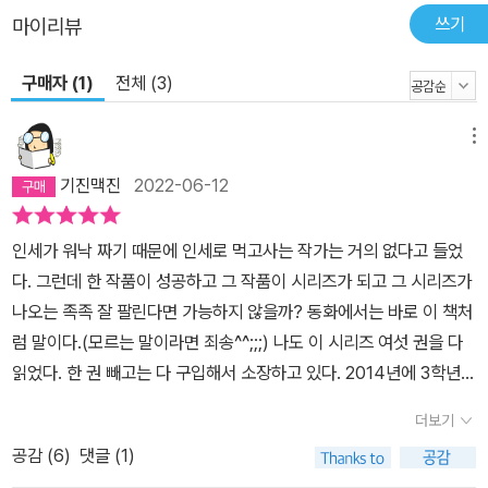
쓰기
마이리뷰
구매자 (1)
전체 (3)
메뉴
기진맥진
2022-06-12
인세가 워낙 짜기 때문에 인세로 먹고사는 작가는 거의 없다고 들었
다. 그런데 한 작품이 성공하고 그 작품이 시리즈가 되고 그 시리즈가
나오는 족족 잘 팔린다면 가능하지 않을까? 동화에서는 바로 이 책처
럼 말이다.(모르는 말이라면 죄송^^;;;) 나도 이 시리즈 여섯 권을 다
읽었다. 한 권 빼고는 다 구입해서 소장하고 있다. 2014년에 3학년
담임을 하면서 <만복이의 떡집>으로 온작품읽기를 했는데, 그때만
더보기
해도 이 책이 그렇게 유명하진 않았다. 언제부터인가 너무 유명해져
공감 (
6
)
댓글 (1)
있길래 살펴보니 바뀐 교육과정에서 국어 교과서에 수록되어 있었네!