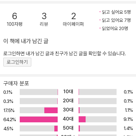
는 낯선 재료를 구하기 위해 나선 꼬랑지는 소원 떡을 만들기 시작한
읽고 싶어요 5명
6
3
2
이후 처음으로 커다란 위기를 맞는다. 둥실이와의 이별을 준비하는
읽고 있어요 7명
여울이의 절절한 마음과 마지막 소원을 들어주기 위해 애쓰는 꼬랑지
100자평
리뷰
마이페이퍼
읽었어요 20명
의 모습이 슬프지만 아름답게 펼쳐진다. ◆ 둥실이의 간절한 마지막
소망을 이뤄 준 소원 떡의 비밀 약떡을 먹으면 고통이 사르르 사라지
이 책에 내가 남긴 글
고 매화떡을 먹으면 살랑살랑 몸이 가벼워진다고? 여울이는 반려견
로그인하면 내가 남긴 글과 친구가 남긴 글을 확인할 수 있습니다.
달콩이와 함께 즐거운 시간을 보내는 봉구를 바라보며 어쩐지 눈물이
로그인하기
난다. 여울이도 봉구처럼 둥실이와 오래오래 행복한 시간을 보내게
될 줄만 알았다. 둥실이가 여울이네 집에서 살게 된 지 일 년째 되는
날, 여울이는 요즘 잘 움직이지 않으려는 둥실이를 위해 장난감 낚싯
구매자 분포
대를 선물로 준비하지만 둥실이가 복막염에 걸려 살날이 얼마 남지
10대
0.1%
0.1%
않았다는 소식을 듣게 된다. 여울이는 잠들고 일어나면 혹시라도 둥
20대
0.1%
0.3%
실이가 영영 떠났을까 봐 아침이 되면 둥실이의 숨소리부터 확인하는
30대
1.1%
17.5%
버릇이 생겼다. 그런데 무거운 발걸음으로 등교하던 여울이의 눈앞에
40대
9.1%
64.2%
둥실이의 이름과 똑같은 떡집이 나타난다. 여울이는 호기심에 떡집
50대
1.4%
4.5%
안으로 성큼 들어가고, 떡 진열대에서 먹으면 고통이 사르르 사라지