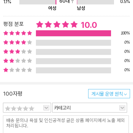
60대
0.5%
1.1%
는 약떡을 발견한다. 이번 이야기에는 소원 떡을 먹는 둥실이의 시점
여성
남성
이 함께 담겨 있다. 소원 떡을 먹고 생긴 힘으로 남은 생에서의 마지막
소망을 이뤄 나가는 둥실이의 모습이 펼쳐져, 사랑하는 반려동물과의
10.0
평점 분포
이별을 준비하고 받아들이는 과정이 마냥 슬프지만은 않게 느껴진다.
100%
환하게 핀 매화나무 숲에서 신나게 뛰어다니는 둥실이의 모습이 담긴
0%
장면은 보는 이들마저 환한 미소를 짓게 한다. ◆ 꼬랑지, 위기에 처
0%
하다! 낮이면 소원 떡이 필요한 아이들의 고민에 귀 기울이고, 새벽마
0%
다 떡집 지하 공간에서 부지런히 소원 떡을 만들던 꼬랑지는 처음으
0%
로 떡을 완성시키지 못할 위기에 처한다. ‘비법 책’이 알려 주는 재료
를 미리 다 찾아서 떡을 만들어야 하는데, 이번엔 낯선 재료가 너무 많
아서 찾는 데 시간이 부족한 데다가 마음이 급한 나머지 재료가 부엌
100자평
게시물 운영 원칙
에 있는지 다 확인하지 않고 떡을 만들기 시작해 버린 것이다. 설상가
상으로 중요한 재료인 청미래덩굴 잎을 찾지 못한 꼬랑지는 잎을 찾
카테고리
기 위해 밤중에 산을 오르다 비탈에서 발을 헛디디고 만다. 사람이 된
이후 『양순이네 떡집』 편부터 아이들을 위해 떡을 만들기 시작한 꼬
랑지에게 처음으로 닥친 위기! 그 모습을 삼신할머니가 지켜보고는