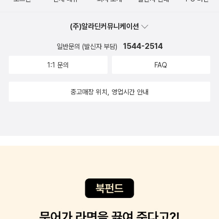
였다. 아이들 위해 시리즈 도서 6권까지 주욱 샀다. 좋아하겠다 싶어
지만 가야할 운명을 거스르는 일은 동화에서도 없는 게 낫다. 마지막
낑낑거리며 들고 갔는데 나도 읽지 않아서 선뜻 내어주지 못하겠더
떡은‘마지막 소망을 이루게 해 주는 망개떡’그 ‘마지막 소망’은 둥실이
(주)알라딘커뮤니케이션
라. 얼른 읽고 줘야지 하면서 붙들고 있었다. 바빠서 한 권도 다 못 읽
의 소망이었다. 둥실이는 마지막으로 무엇을 하고 싶었을까? 그런
었다. 겨우 하나 다 읽어가는 정도.내일은 두 눈 질끈 감고 아이들 책
데.... 둥실이의 육신이 사라지고 집안은 우렁각시가 다녀간 모습. 내
1544-2514
일반문의 (발신자 부담)
꽂이로 해방시켜 줘야겠다. 인기 시들해지면 그 때 읽는 걸로. 오늘은
가 여울이라면 그게 더 슬펐을 것 같아. 흑흑ㅠㅠ 하지만 둥실이가 그
1:1 문의
FAQ
만들고 싶은 떡 구상해서 사각주머니 책 만들기를 했다. 어떤 아이에
게 좋다면 된 거지 뭐... 둥실아 잘 가. 편안하고 가볍게 갔으니 잘 되
게는 나름 긴 책이었다. 아이들이 뿌듯하다고 했다. 싸운 아이가 있었
었어. 우리 서로 잊지 말자. 행복하게 기억하자. 7권도 나올까? 아마
중고매장 위치, 영업시간 안내
다. 만복이가 쑥떡 먹었을 때 친구들 마음 읽었잖아. 그 친구 마음이
도 나올 것 같다. 왠지 6권에서 완결의 느낌이 들지 않아서 말이야. 작
어떤지 쑥떡 안 먹었지만 한 번 읽어봐라. 공감의 마음이 자라 고개를
가님은 아직도 떡에 대한 연구를 하고 계실 것 같다. 웬만한 떡은 이제
숙인다. 저절로 인성교육도 되고.함께 떡 만들어 먹기와 함께 낸 문제
다 나왔을 테니까.^^
로 골든벨 대회하기 활동 2가지가 남았다. 참 좋은 책이다. 이런 책이
세상에 나와 다행이다.