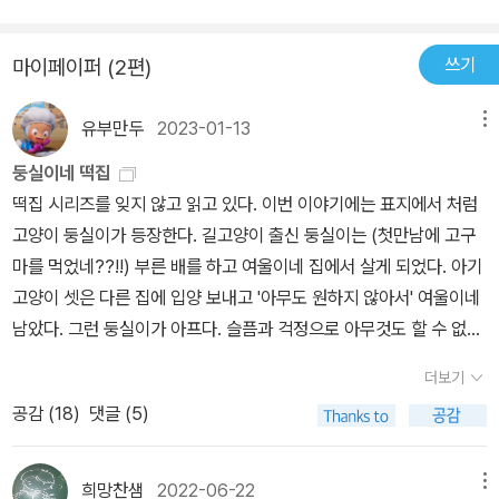
그 해 이후로 3학년을 하지 않아서 몰랐었다. 이 책으로 온작품읽기
를 하시는 선생님들도 늘어나서 이젠 3학년 공식 온작품읽기 책이 된
쓰기
마이페이퍼 (2편)
것 같다. 교과서 수록 작품이 모두 이렇게 선호되지는 않으니 다른 이
유도 있을 것이다. 나는 처음에 이 책을 왜 골랐었더라? 쉽고 재미있
유부만두
2023-01-13
메뉴
어서 모든 아이들에게 다가갈 수 있을 거라는 생각이 첫 번째였다. 게
다가 주제도 너무 좋아. 교훈적인데 거부감이 없어! 그리고 아이들과
둥실이네 떡집
이런저런 활동할 거리도 많고 아이들 반응도 좋았다. 시리즈가 이렇
떡집 시리즈를 잊지 않고 읽고 있다. 이번 이야기에는 표지에서 처럼
게 줄줄이 나온 지금은 다음 책으로 이어가기 위한 첫걸음으로도 아
고양이 둥실이가 등장한다. 길고양이 출신 둥실이는 (첫만남에 고구
주 좋을 것 같다. 오늘은 이 시리즈 중 5,6권 <달콩이네 떡집>과 <둥
마를 먹었네??!!) 부른 배를 하고 여울이네 집에서 살게 되었다. 아기
실이네 떡집> 리뷰를 쓰려고 한다. 이 두 권의 공통점이 있다. 반려동
고양이 셋은 다른 집에 입양 보내고 '아무도 원하지 않아서' 여울이네
물 이야기라는 점이다. 달콩이는 개고 둥실이는 고양이다. 달콩이는
남았다. 그런 둥실이가 아프다. 슬픔과 걱정으로 아무것도 할 수 없는
유기견 보호소에서 데려왔고 둥실이는 길고양이였다. 여섯 권 중에
여울이. ....그런데 이런 저런 세부 사항들이 눈과 마음에 걸린다. 고양
더보기
매우 중요한 분기점이 되는 이야기가 3권 <소원 떡집>이라고 생각한
이를 산책 시키다니? 그림에 하네스 까지 보임. 학교 가는 길에 떡집
다. 생쥐로 태어나 사람이 된 꼬랑지 이야기. ‘절대 편이 되어주는 절
공감 (
18
)
댓글 (5)
에 가나요? 그리고 다시 집에 오다니? 자꾸 지각하는데 엄마는 모르
편’을 먹은 꼬랑지의 눈에는 슬프고 힘든 아이들의 마음이 보인다. 이
고 있나봐요?잘 모르는 '사람 음식, 떡'을 고양이에게 주나요? (쇼세
후 4권부터는 꼬랑지가 이야기를 끌어간다. 주인공의 슬픔을 알아채
키 고양이 떡 먹으려다 고생한 거 생각남)꼬랑지는 왜 맨날 맨발이에
희망찬샘
2022-06-22
메뉴