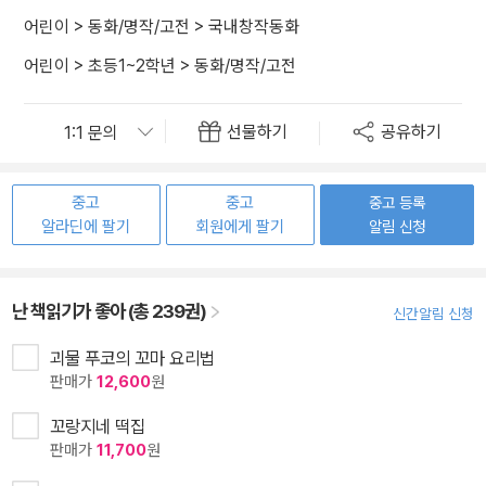
어린이
>
동화/명작/고전
>
국내창작동화
어린이
>
초등1~2학년
>
동화/명작/고전
선물하기
공유하기
중고
중고
중고 등록
알라딘에 팔기
회원에게 팔기
알림 신청
난 책읽기가 좋아 (총 239권)
신간알림 신청
괴물 푸코의 꼬마 요리법
판매가
12,600
원
꼬랑지네 떡집
판매가
11,700
원