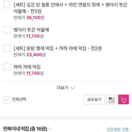
[세트] 깊은 밤 필통 안에서 + 까만 연필의 정체 + 병아리 붓은
억울해 - 전3권
판매가
35,100
원
병아리 붓은 억울해
판매가
11,700
원
[세트] 랑랑 형제 떡집 + 하하 자매 떡집 - 전2권
판매가
23,400
원
하하 자매 떡집
판매가
11,700
원
더보기
전체선택
모두보기
만복이네 떡집 (총 16권)
신간알림 신청