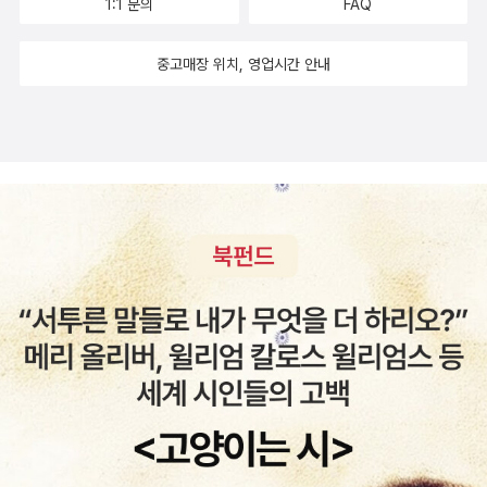
1:1 문의
FAQ
래, 침적토, 점토로 구분한다. 모래와 침적토와 점토가 고르게 섞여 있
려야 하지만, 최대한 압축해서 제한 시간 3분에 정확히 끝냈다. 지난
고 팔지도 못해, 그냥 뽑아버리고 산지기가 밭농사를 일궈버렸다. 내
는 것이 가장 좋은 토양이다. 4/18 고구마는 맛있어
맛도 좋고 몸에
페이퍼에 '자귀나무'를 모른다는 댓글이 있어 일부를 옮겨보면... 접힌
가 나무를 심자고 하면 남편이 반대할려나?^^ 무등산이나 장거리로
중고매장 위치, 영업시간 안내
도 좋은 고구마에 대한 모든 것을 보여주는 그림책이다. 고구마 순을
부분 펼치기 ▼ 부부의 사랑을 부르는 자귀나무 들어가는 말 유년기
현장학습 갈 때, 우리집과 가까운 교육생 차를 종종 얻어 타서 책선물
내어 5~6월에 옮겨 심고 뿌리가 내리면 땅 속에서 주렁주렁 고구마
의 내 고향집 주변에는 자귀나무가 많았다. 그때는 자귀나무라는 이
도 몇 권 골랐고... 숲의 천이를 쉽게 보여주는 세밀화 그림책 <숲은
가 달린다. 순을 심은지 두 달쯤 지나면 고구마 알이 굵어져 수확을 해
름을 알지 못했고, 누구도 나무 이름을 알려주지 않았다. 과제를 작성
어떻게 만들어지는가?>특징에 걸맞는 이름을 얻게 된 참나무 6형제
주식과 간식으로 먹는다. 고구마는 뿌리만 먹는 게 아니라 줄기는 김
하면서 친정엄마와 고향에 사는 사촌에게 전화해 봐도 이름은커녕 나
의 쓰임과 구별까지 알 수 있는 <숲을 지킨 도토리 나무 육형제> 무
치를 담그거나 나물로 먹을 수 있고, 잎사귀도 나물을 하거나 된장국
무조차 생각나지 않는다 했다. 비록 남들은 기억하지 않고 이름조차
등산과 호남의 풍광이나 나무, 풀꽃과 새 등 특별한 것을 주목하여 쓴
을 끓여 먹기도 한다. 덩굴은 소나 돼지의 먹이가 되고, 고구마 가루로
몰랐던 나무지만 내게는 첫사랑처럼 불쑥 떠오르는 나무다. 중학교 2
시집 <투구꽃>,<물푸레나무를 생각하는 저녁> 담양 습지로 조류 탐
는 떡이나 엿, 당면을 만들고 약이나 공업 원료로 쓰기도 한다. 고구마
학년 때 인천으로 전학한 촌뜨기의 도시생활은 오랫동안 자귀나무를
사를 나가 아기물떼새에 반했던 이를 위해 챙긴 <물푸레 물푸레 물푸
는 버릴 게 하나도 없는 귀한 먹을거리다. 고구마 외에도 뿌리를 먹는
잊고 지냈다. 89년 광주에 둥지를 틀고 엄마가 되어 자귀나무를 다시
레>가지를 물에 담그면 물이 푸르러 진다고 물푸레라 불린다. 다음
감자, 도라지, 더덕, 칡, 토란, 마, 연뿌리, 나리 뿌리의 쓰임도 설명해
만나기까지는. 91년 봄, 아파트에 온 꽃 아저씨 트럭에서 자귀나무 분
주 막내학교 토론도서인 <마더쇼크>와 더불어 오늘 딱 하루 반값이
놓아 유익하다. 4/23 별이 된 소년 아~ 이 책 정말 너무 좋다, 칠
재를 보고, 내 고향을 본 듯 반가워 제법 비쌌는데도 덥석 사들였다.
라는 <부모;문제행동과의 한판승 편>그 외에 자녀관련 도서도서와
레의 국민적 사랑을 받은 20세기 유명한 시인이며 1971년 노벨문학
자귀나무 분재가 해마다 새순이 돋고 꽃을 피우면 행복했던 유년기
무조건 끌리는 책들, 책 책 책~~~
상을 수상한 파블로 네루다의 성장기를 다룬 소설인데 반짝반짝 빛나
고향을 추억하며 어린이날의 풍선처럼 부풀었다. ^^ 자귀나무는 어
는 별빛같은 문장이 사로잡는다. 무언가를 관찰하고 끊임없이 상상하
떤 나무인가?
자귀나무는 콩과에 속하는 낙엽성 활엽수로 다 자라
는 소년 네프탈리는 빼빼마른 말라깽이로 몸이 약하다. 엄격한 가부
봐야 5미터를 넘지 못한다. 각처의 산과 들에서 볼 수 있는데 물 빠짐