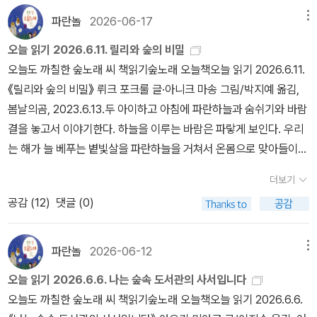
아파트.그곳을 읽고 가는펜선에 어린 느낌으로 '숲'에 '느낌'을 갖게 된
파란놀
2026-06-17
메뉴
큰아이. 한가지 불만이 있다면 이책에서 말하는 숲이 우리나라에 있
는 숲이 아니라는 점이다.
오늘 읽기 2026.6.11. 릴리와 숲의 비밀
오늘도 까칠한 숲노래 씨 책읽기숲노래 오늘책오늘 읽기 2026.6.11.
《릴리와 숲의 비밀》 뤼크 포크룰 글·아니크 마송 그림/박지예 옮김,
봄날의곰, 2023.6.13.두 아이하고 아침에 파란하늘과 숨쉬기와 바람
결을 놓고서 이야기한다. 하늘을 이루는 바람은 파랗게 보인다. 우리
는 해가 늘 베푸는 볕빛살을 파란하늘을 거쳐서 온몸으로 맞아들이기
에 파랗게 눈부신 길로 숨쉴 수 있다. 하늘이 파랑이요, 땅(들숲메)이
더보기
풀빛인 줄 제대로 가릴 줄 알아야, 숨결과 숨쉬기를 오롯이 품을 테지.
공감 (
12
)
댓글 (0)
이야기를 마치고서 바느질을 한다. 구멍난 바지를 기우는데 마당 끝
부터 뒤꼍 사이로 작은새가 배배배배 노래하면서 날갯짓한다. 큰아이
가 “쟤는 뱁새네요.” 하고 웃는다. 한참 지켜본다. 뱁새로구나. 작은몸
파란놀
2026-06-12
메뉴
에 길쭉한 꽁지이다. 낮볕을 느끼며 밥을 짓고서 빨래를 한다. 이불을
오늘 읽기 2026.6.6. 나는 숲속 도서관의 사서입니다
새로 내놓아 볕을 먹인다. 《릴리와 숲의 비밀》은 요즈막 같은 여름에
오늘도 까칠한 숲노래 씨 책읽기숲노래 오늘책오늘 읽기 2026.6.6.
곁에 두면서 새록새록 되새길 만하지 싶다. 가만 보면, 숲은 ‘수수께