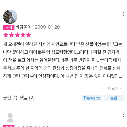
How The Forest Grew, 1980) 윌리엄 재스퍼슨 William G. Jas
persohn (글) 척 에카르트 Chuck Eckart (그림)
메뉴
바람돌이
2009-01-20
꽤 오래전에 알라딘 서재의 지인으로부터 받은 선물이었는데 받고는
나만 좋아하고 아이들은 영 심드렁했었다.그러더니 며칠 전 갑자기
이 책을 들고 와서는 읽어달랜다.너무 너무 반갑지 뭐... ^^미국 메사
추세츠 주의 한 지역의 숲의 탄생과 성장과정을 흑백의 펜화로 섬세
하게 그린 그림들이 인상적이다. 이 백년 전 이 땅은 숲이 아니었단다.
아마도 농부들의 목장이었던 듯... 마지막 농가가 떠나버리자 그 자리
더보기
에 인간의 시간이 아니라 자연의 시간이 들어선다.씨앗이 바람에 날
공감 (
1
)
댓글 (2)
려오고 새들이 씨앗을 물고 오고....그리고 그땅에 온갖 잡초들이 자라
니 들쥐와 토끼, 마아못, 두더지들이 인간 대신 찾아온다.어느 날 잡초
들 사이로 스트로부스잣나무씨앗들이 싹을 틔우기 시작한다. 나무들
메뉴
이 무럭 무럭 자랄수록 잡초와 작은 수풀들은 사라지고... 스트로부스