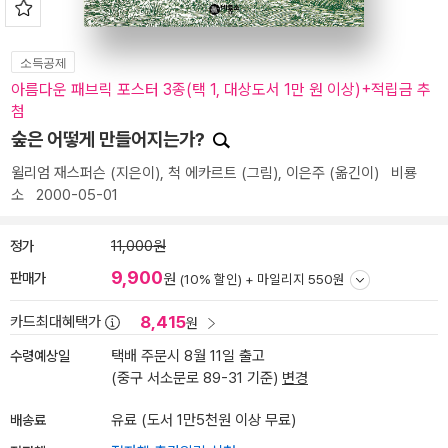
소득공제
아름다운 패브릭 포스터 3종(택 1, 대상도서 1만 원 이상)+적립금 추
첨
숲은 어떻게 만들어지는가?
윌리엄 재스퍼슨
(지은이),
척 에카르트
(그림),
이은주
(옮긴이)
비룡
소
2000-05-01
정가
11,000원
9,900
판매가
원
(10% 할인) +
마일리지 550원
8,415
카드최대혜택가
원
수령예상일
택배 주문시 8월 11일 출고
(중구 서소문로 89-31 기준)
변경
배송료
유료 (도서 1만5천원 이상 무료)