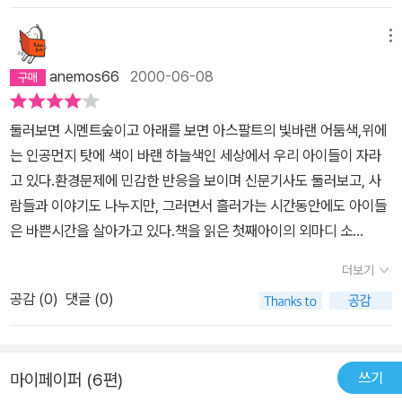
이야기를 들어보자. “이 나무도 햇빛을 좋아하지만, 영양분과 물기가
좀 적어도 잘 자란답니다. 가까운 숲에 있었던 씨앗이 바람에 실려 날
메뉴
아와서 싹을 띄운 거지요.” 햇빛을 받아 잘 자라는 나무가 있는가 하
anemos66
2000-06-08
면 없이도 잘 자라는 잎이 넓은 식물도 있고, 그러다보니 또 그것을 먹
는 사슴같은 동물들이 찾아와 숲을 또 이어간다.숲 속 여행을 가기에
둘러보면 시멘트숲이고 아래를 보면 아스팔트의 빛바랜 어둠색,위에
앞서 읽어보고 떠난다면 좀더 많은 흥미와 관심을 갖고 접근할 수 있
는 인공먼지 탓에 색이 바랜 하늘색인 세상에서 우리 아이들이 자라
을 것이다.
고 있다.환경문제에 민감한 반응을 보이며 신문기사도 둘러보고, 사
람들과 이야기도 나누지만, 그러면서 흘러가는 시간동안에도 아이들
은 바쁜시간을 살아가고 있다.책을 읽은 첫째아이의 외마디 소
리....'백 오십년이래요.'한시간, 일분, 일초를 따지며 살고 있는 바쁜시
더보기
간대의 요즘 아이들에게 이러한 시공간 개념이 얼마나 어마어마했을
공감 (
0
)
댓글 (0)
까.참으로 '느림과 기다림'의 시간개념이 아닌가.'숲'이라는 작은 자연
을, 지구에 대비해 보면 우리가 얼마나 자연에 무지하고 작은 존재인
가를 통감하게 된다.그저 어두운 줄로만 알고 있던 숲의 층층 계단식
쓰기
마이페이퍼 (6편)
군집들과, 위에서 흙 바닥에 이르기까지 다양하게 이루어진 생물들의