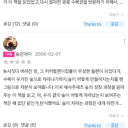
가 이 책을 읽었었고,다시 얼마전 광릉 수목원을 방문하기 위해서, 선
행학습으로 이 책을 읽혔습니다.아마 곧 떠날 소풍에 대한 기대때문
더보기
이었는지 모르지만아이는 훨씬 더 꼼꼼히 책을 읽었습니다.그리고는
공감 (
12
)
댓글 (0)
광릉수목원이 자연숲이냐고 흥분해서 묻더군요.당시만 해도 잘 모르
던 나는 떨떠름하게 대답을 했습니다.(수목원이 나라에서 꾸민 숲인
줄 알았으니 얼마나 무지했는지 모릅니다!)수목원에 갔더니 안내해주
메뉴
시는 선생님께서, 광릉숲이 어떻게 생겨났는지어떤 생태계를 이루고
숨은아이
2006-02-01
있는지 설명을 해주시는데바로 이 책에 나온 것과 거의 비슷한 이야
기였습니다.아이는 정말 신나는 순간이었지요.안그래도 환경보호에
농사짓다 버려진 땅, 그 허허벌판이잡풀이 무성한 들판이 되었다가,
관심이 많은 아이였지만이 책을 읽고나서는 생태계 보호에 더 많은
수목이 우거진 숲으로 자라나기까지,숲이 어떻게 만들어지는지를 펜
관심을 갖게되었고작은 것 하나도 예사롭게 보지 않게 되었습니다.이
그림으로 차분히 보여줍니다.미국 매사추세츠 숲의 성장 과정을 알려
야기를 하듯 차근차근 숲의 탄생을 설명해주는 이 책은 당연히 강력
주는 이 책을 읽고, 아, 우리 곁의 숲이 어떻게 자라났는지 보여주는
추천이고요,이왕이면, 독서 후, 수목원이나 자연숲을 데리고 가준다
책은 왜 없단 말인가,탄식했어요. 숲이 자라는 과정은 대개 마찬가지
면그 효과가 배가 되리라 생각합니다.그리고...이 책이 충분히 이해된
라고 하지만, 한국 땅의 숲에서 자라는 풀과 나무, 동물들은 분명 매사
초등학생이라면, 그 다음엔 '광릉숲 이야기'를 읽어보세요~분명히 좋
더보기
추세츠 숲의 생명들과는 다를 테니까요.그림책을 읽고 나서 근처 숲
아할거예요~
공감 (
9
)
댓글 (6)
으로 가 확인해 볼 수가 없잖아요.부러운 만큼 아쉬웠습니다.(원제 :