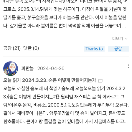
《나는 숲속 도서관의 사서입니다》 아오키 미아코 글/이지수 옮김, 어
끼’가 아니다. 숲은 늘 모두 보여주고 베풀고 나눈다. 나무가 우거지면
크로스, 2025.3.14.맑밝게 맞는 하루이다. 아침에 뒤꼍을 거닐며 멧
여름에 시원하고 겨울에 포근하다. 나무가 싹 밀리면 여름에 불볕이
딸기를 훑고, 붉구슬꽃을 보다가 하늘소를 만난다. 이제 이불을 말린
고 겨울에 눈벼락이다. 숲을 품는 사람은 늘 스스로 사랑을 밝히는 하
다. 갈겨울뿐 아니라 봄여름은 볕이 넉넉할 적에 이불을 내놓으며 느
루를 살아간다. 숲을 품는 시늉이거나 숲을 아예 등지거나 숲을 가까
긋하다. 큰아이랑 큰쓸이(대청소)를 한다. 저녁에 가볍게 저잣마실을
이하지 않으면 언제나 허울스럽게 겉치레로 기운다. 사람이라는 숨결
더보기
다녀오려고 17:00 시골버스를 탄다. 집으로 돌아가는 18:30 시골버
도 처음에는 숲을 이루는 작은씨앗인데.#Le Secret de la foret #L
공감 (
21
)
댓글 (0)
스를 기다리는데 안 온다. 흙날(토요일)은 버스손님이 적어서 호젓하
ucFoccroulle #AnnickMassonㅍㄹㄴ글 : 숲노래·파란놀(최종
게 저잣마실을 하고플 적에 으레 타는데, 버스나루에서 멀뚱히 기다
규). 낱말책과 노래를 쓴다. 숲을 품은 시골에서 산다. 살림을 짓는 하
리다가 택시를 부른다. 《나는 숲속 도서관의 사서입니다》를 돌아본
파란놀
2024-04-26
메뉴
루를 가꾼다. 《열두 달 소꿉노래》, 《풀꽃나무 들숲노래 동시 따라쓰
다. 퍽 잘 쓴 글이요 이야기라고 느낀다. ‘종이(사서자격증)’가 아닌
기》, 《새로 쓰는 말밑 꾸러미 사전》, 《미래세대를 위한 우리말과 문해
오늘 읽기 2024.3.23. 숲은 어떻게 만들어지는가
‘마음’을 들여서 책숲지기(도서관사서)로 일하는 시골하루가 반짝인
력》, 《들꽃내음 따라 걷다가 작은책집을 보았습니다》, 《우리말꽃》,
오늘도 까칠한 숲노래 씨 책읽기숲노래 오늘책오늘 읽기 2024.3.2
다. 이 책을 쓴 분도 밝히지만, 모든 책지기는 “손수 사읽은 책”을 책
《쉬운 말이 평화》, 《곁말》, 《책숲마실》, 《우리말 수수께끼 동시》,
3.《숲은 어떻게 만들어지는가》 윌리엄 재스퍼슨 글·척 에카르트 그
시렁에 놓으면 된다. 좋아 보이거나 이름난 책이 아닌, 시골이건 서울
《시골에서 살림 짓는 즐거움》, 《이오덕 마음 읽기》를 썼다. blog.na
림/이은주 옮김, 비룡소, 2000.5.1.텃노랑민들레가 무럭무럭 오른다.
이건 작은고을이건 큰고을이건, 저마다 깃든 마을빛을 살리면서 온누
ver.com/hbooklove+외국인들 캐리어에 싹 쓸어가…“한국 너무
곁에서 제비꽃이 나온다. 앵두꽃망울이 몇 송이 벌어지고, 동박꽃도
리 푸른숲을 품을 만한 책을 스스로 사읽고서 건사하고 이웃이랑 나
싸다” 관광객 몰리는 이유가https://n.news.naver.com/mnews/
함초롬하다. 큰아이랑 들길을 걸어 옆마을에 가서 시골버스를 타고
누면 된다. 모든 책은 숲에서 온다. 먼저 종이부터 숲에 드넓어야 얻는
ranking/article/011/0004629699?ntype=RANKING교원 3
저잣마실을 간다. 삽질소리가 시끄럽고 매캐하다. 열 몇 해째 내내 뚝