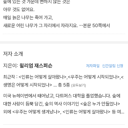
그의 그림들은 화려하거나 눈에 확 띄는 것은 아니지만, 그림의 섬세
숲에 있는 것 가운데 변하지 않는 것은
한 선들을 따라가다보면 숲 곳곳에 숨어있는 조그마한 풀 한 포기, 열
아무 것도 없어요.
매를 주어먹고 있는 다람쥐에 이르기까지 숲을 차근차근히 둘러볼 수
매일 늙은 나무는 죽어 가고,
있다. 그래서 숲이 정말 간단하고 쉽게 이루어지지 않았음을 알아차
새로운 어린 나무가 그 자리에서 자라지요. --본문 50쪽에서
리고 소중하게 생각하는 마음이 들도록 했다.
뒷장에는 숲에 대한 기본적인 생물상식들과 숲에 갈때 주의할 점들에
저자 소개
대해 이야기해놓았다.
지은이:
윌리엄 재스퍼슨
저자파일
신간알림 신청
최근작 :
<인류는 어떻게 살아왔나>
,
<우주는 어떻게 시작되었나>
,
<
생명은 어떻게 시작되었나>
… 총 5종
(모두보기)
미국 뉴헤이번에서 태어났고, 다트머스 대학을 졸업했습니다. 숲에
대한 사랑이 듬뿍 담긴, 숲의 역사 이야기인 <숲은 누가 만들었나>
외에 <우주는 어떻게 생겨났나>, <인류는 어떻게 살아왔나> 등 여러
권의 책을 썼습니다.