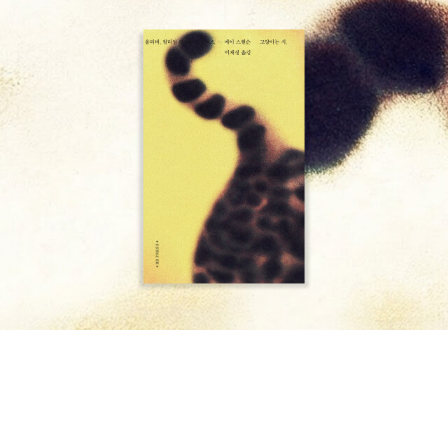
장의 전형적인 아버지는 자녀들 미래와 생각까지 통제하는 폭군이다.
이 좋은 양지쪽에서 자란다. 줄기에 잎이 바로 하나씩 달리지 않고 아
가족을 먹여 살리기 위해 막일을 전전하던 아버지는 철도회사에서 일
까시나무나 장미의 잎처럼 작은 잎들이 모여 하나의 가지를 만들고
하지만 자식들은 보다 더 나은 삶을 살기 원한다. 그것 또한 아버지의
이들이 다시 줄기에 달린다(복엽). 대부분의 복엽은 작은 잎들이 둘씩
사랑이겠지만, 자신의 미래를 꿈꾸는 것조차 허용하지 않는 아버지에
마주 나고 맨 끝에 잎이 하나 남게 마련인데, 자귀나무는 작은 잎이 짝
게 친밀감을 가지며 사랑하기는 쉽지 않겠다. 다행히 새엄마인 마마
수여서 밤이 되어 잎을 닫을 때면 홀로 남는 잎이 없다. 밤이면 잎이
드레는 아이들의 마음을 이해하고 받아주며 숨통을 틔워준다.... 관심
오므라들어 서로를 포옹한다고 하여 합환수(合歡樹)로 불리며, 정
분야에 몰입하는 네프탈리를 얼빠진 녀석으로 치부하던 아버지는 소
원에 심어놓으면 부부금실이 좋아진다는 말이 있다.^^
자귀나무는
년의 글쓰기도 용납하지 않고 불태워버린다. 소년은 대학생이 되어
꽃이 아주 인상적이다. 내가 어린 시절부터 자귀나무를 좋아한 것도
비로소 아버지 품을 떠나 '파블로 네루다'라는 필명을 갖게 된다. 아버
바로 꽃과 향기 때문이다. 꽃은 6~7월에 피는데, 한 가지에 스무 개
지가 부끄러워하지 않는 자식이며 자신의 생각을 마음껏 펼치는 시인
가량의 우산 모양으로 모여 한 덩어리를 이룬다. 술처럼 늘어진 아름
이 된 것이다. 잔잔하고 따뜻한 감동이 피터 시스의 점묘법 삽화와 어
다운 꽃은 수꽃의 수술이다. 수꽃은 꽃잎이 퇴화된 채 3센티미터쯤
우러진 아름다운 책이다. 5/6 신기루 열다섯 살 다인이는 마흔 다
되는 수술이 스물다섯 개 가량씩 다섯 방향으로 갈라진 술잔 모양의
섯이 된 엄마와 엄마의 여고동창들과 함께 몽골로 여행을 떠난다. 잘
꽃받침 잎에 싸여 있다. 이 수많은 수술은 윗부분이 분홍색이고 아랫
난 오빠에 치이고 아들바보인 엄마에게 제대로 대접 받지 못하지만
부분은 흰 색이어서 이 나무의 꽃 모양을 더욱 신비스럽게 만든다. 수
활달한 여중생이다. 엄마 친구들의 특징을 잡아 듣보작가, 실적미달,
꽃이 공작새의 날개처럼 한껏 아름다움을 뽐내는 사이에서 암꽃의 꽃
최강동안, 바람맞은, 대박논술, 카이스트 등으로 명명한다. 여행가이
차례가 달리는데 수수한 암꽃은 미처 터지지 않은 꽃봉오리처럼 봉곳