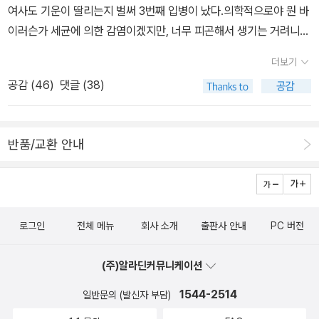
생은 끝이 났다는 것을 알게 된다. 형제가 아닌 아빠와 아들로 새로운
여사도 기운이 딸리는지 벌써 3번째 입병이 났다.의학적으로야 뭔 바
기만 있는데, 도서관에서 빌려본 책도 있지만 다 소장하면 좋겠다. 여
삶을 시작하는 멋진 반전에 찡한 감동의 쓰나미... <꼬리 잘린 생쥐>
이러슨가 세균에 의한 감염이겠지만, 너무 피곤해서 생기는 거려니
우난골족과 토끼의 재판, 할아버지의 시계는 꼭~~~~ 접힌 부
<엄마 사용법>은 리뷰를 썼고... 4/18 죽은 나무가 다시 살아났어
믿고 싶은 마음.^^ 4월 27일까지 사진과 표지 포함 12포인트로 5장
분 펼치기 ▼ 펼친 부분 접기 ▲ 전문가가 선택한 6월의좋
더보기
요
숲 생태계의 순환을 보여주는 그림책. 한 그루의 나무가 생산자로
과제물 제출하고, 5월 3일엔 3분 스피치를 마쳤다.내가 작성한 글 제
은 어린이 책~ http://www.aladin.co.kr/events/wevent_boo
공감 (
46
)
댓글 (38)
서 소비자 및 분해자에 의해 본래의 자연으로 돌아가는 과정을 지켜
목은 '부부의 사랑을 부르는 자귀나무'였지만 주제는 '사랑은 추억이
k.aspx?pn=2012_tenchoice_06초딩들과 함께 지내기 때문에 저
보며 더불어 사는 것의 아름다움을 느낄 수 있다. 쓰러진 나무에 깃들
다'로 귀결된다.발표할 때는 영화 '건축학 개론'의 인기로 '첫사랑'이
학년과 고학년을 위해 2권은 구입할 듯. 이번 주 토요일
어 사는 작은 곤충과 미생물들은 먹이사슬 위 단계의 것들을 불러들
화두여서, 즉흥적으로 '첫사랑' 이야기로 시작했다. '여러분은 첫사랑
이면 숲해설가 심화과정까지 끝나고 수료식을 하게 된다.숲해설가 기
반품/교환 안내
여 나무 한 그루가 온전히 자연으로 돌아가는 경이로운 과정의 주인
을 기억하시나요? 그가 어디에서 살고 무엇을 하는지.... 아시나
초과정 공부하면서 중고샵을 들락거려 생태 관련 그림책을 제법 건졌
공들이다. 쓰러진 나무 한그루가 온전히 죽어서 더 많은 생물들로 다
요? 나는 첫사랑을 기억합니다. 그가 어디에서 어떻게 살고 있는지도
는데, 아직도 욕심나는 책이 많다. 무등산 충장사 가는 길목에 5대조
시 태어나는 생태계의 순환은 경이롭고 조화롭다. 4/18 흙
토양에
알고 있고요.^^' 내가 이렇게 말을 꺼내자 교육생들은 '어머, 남편이
묘가 있고 밭이 조금 있다. 광주에 이사와서 남편은 그 밭에 푸성귀를
대한 기본적인 것들을 아주 쉽게 설명하는 그림책이다. 토양은 공기
첫사랑인가 봐~''에이, 첫사랑이 남편이라면.... 재미 없잖아요.' '내 첫
심고, 주말마다 밭에 다나느라 기름값이 채소값보다 수십배는 더 들
나 물처럼 생명체가 살아가는데 꼭 필요한 자원이다. 모든 생명체는
로그인
전체 메뉴
회사 소개
출판사 안내
PC 버전
사랑은 햇살이 눈부신, 양지바른 언덕에서 삽니다. 그는 나를 위해 황
었을 거다. 촌에서 자란 나는 채소를 가꾸는게 심심풀이로 할 일이 아
토양에서 나와 생태계의 원리대로 순환하는 것이다. 모든 음식물은
홀할 정도의 꽃을 준비했더군요.' 이쯤에서 눈치빠른 사람은, 나의 첫
니라는 걸 알기에, 우리집과 너무 멀다고 말렸었다. 남편은 주말마다
토양에서 얻을 수 있다. 토양은 본래 바위가 오랜 시간을 거쳐 만들어
(주)알라딘커뮤니케이션
사랑이 싸나이가 아니라 식물이라는 걸 알아챘고... ㅋㅋ원고와는 다
굳세게 다녔지만 벌레들이 초토화시켜 우리가 먹을 건 없었다.ㅠ 그
진다. 바위는 비와 얼음과 바람에 의해 서서히 닳아져서 침전물이라
른 도입이었지만, 그네들의 반응에 일단 호기심을 끌어내는 건 성공
1544-2514
일반문의 (발신자 부담)
후 밭은 방치됐는데, 거기에 나무를 심으면 좋지 않을까~ 남편은 대
불리는 작은 조각이 된다. 이 침천물은 크기와 특성에 따라 자갈, 모
했구나 싶었고.^^과제로 제출한 원고대로 하면 10분 이상을 주절거
학교 때 친구들과 무안 선산 밭에 은행나무를 심었다가 관리도 안되