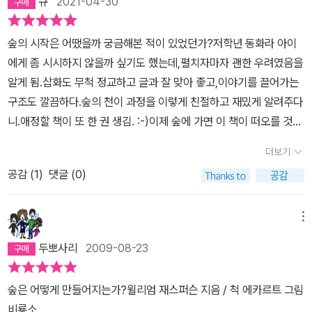
큐
2021-04-30
잣나무와 같은 나무들을 개척자나무라고 한단다. 무럭무럭 자라는 잣
나무는 새로이 이 숲의 주인이 되고, 그리고 새로운 동물들이 이사를
숲의 시작은 어땠을까 궁금해본 적이 있었던가?저학년 동화라 아이
온다. 피리새, 솔새, 참새, 그리고 족제비와 여우도....하지만 너무 많
에게 좀 시시하지 않을까 싶기도 했는데,펼치자마자 괜한 우려였음을
이 자란 스트로부스잣나무들은 자신의 어린 나무들을 살리지 못한다.
알게 됨.삽화도 무척 정교하고 글과 잘 맞아 좋고,이야기를 끌어가는
큰 스트로부스잣나무들이 햇빛을 모두 독차지해버리기 때문에...숲이
구조도 깔끔하다.숲의 천이 과정을 이렇게 친절하고 재밌게 알려주다
죽으면 어떡하냐고?아니 아니.... 숲은 새로운 생명을 잉태한다.그늘
니.애정할 책이 또 한 권 생김. :-)이제 숲에 가면 이 책이 떠오를 것
에서도 싹을 틔우는 물푸레나무, 참나무, 단풍나무, 튤립나무.....때로
같고,잘은 몰라도 이 숲은 어떤 단계인가 아이와 헤아려볼 것만 같다.
는 숲에 위기가 찾아오기도 한다.세찬 바람에 부러지기도 하고 벼락
더보기
을 맞기오 하고...하지만 이건 모두 숲이 자라는 과정이다. 몇몇 나무
공감 (
1
)
댓글 (0)
들이 죽으면, 그땅에 새로운 나무들이 싹을 틔우기 때문에....거대한
숲의 탄생, 야생동물들의 보금자리...메사추세츠뿐만 아니라 세상의
메뉴
숲들은 모두 이렇게 자라리라...단지 나무의 종류와 동물의 종류가 조
금 달라질뿐...아 정말 이런 책은 저자의 양해를 얻어 우리나라판으로
두뽀사리
2009-08-23
그림이나 동물이름같은 것 수정해서 나왔으면 좋겠다. 아이들이 주변
에서 볼 수 있는 나무들로 숲의 탄생과 성장을 본다면 더 와닿을텐
숲은 어떻게 만들어지는가?윌리엄 재스퍼슨 지음 / 척 에카르트 그림
데...끊이지 않는 생명의 순환을 아이들은 이해했을까?아마도 다 이
비룡소