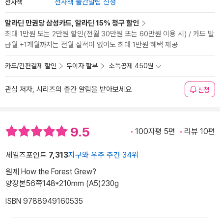
전자책
전자책 출간알림 신청
알라딘 만권당 삼성카드, 알라딘 15% 청구 할인
최대 1만원 또는 2만원 할인(전월 30만원 또는 60만원 이용 시) / 카드 발
급월 +1개월까지는 전월 실적이 없어도 최대 1만원 혜택 제공
카드/간편결제 할인
무이자 할부
소득공제 450원
관심 저자, 시리즈의 출간 알림을 받아보세요
신청
9.5
100자평 5편
리뷰 10편
세일즈포인트
7,313
지구와 우주 주간 34위
원제 How the Forest Grew?
양장본
56쪽
148*210mm (A5)
230g
ISBN 9788949160535