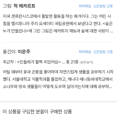
그림:
척 에카르트
저자파일
신간알림 신청
미국 샌프란시스코에서 활발한 활동을 하는 화가이다. 그는 어린 시
절을 캘리포니아 주의 요세미티 국립공원에서 보냈다고 한다. <숲은
누가 만들었나>에 그린 그림은 에커트의 재능과 숲에 대한 사랑이 엮
어 낸 뛰어난 작품이다.
옮긴이:
이은주
저자파일
신간알림 신청
최근작 :
<민들레가 활짝 피었어요>
… 총 21종
(모두보기)
어릴 때부터 꽃과 곤충을 좋아하여 자연스럽게 생물을 공부하기 시작
했다. 서울대학교 식물학과를 졸업하고, 캐나다 매니토바대학교에서
소나무와 땅속 생물들이 어떻게 도우며 살아가는지에 대해 공부하고
박사 학위를 받았다. 지금은 서울대학교 생명과학부 교수로 있으면서
자연과 사람의 관계에 대해 가르치고 있다. 아이들에게 자연의 소중
함과 생명의 신비에 대해 많은 이야기를 들려주고자 한다. 옮긴 책으
이 상품을 구입한 분들이 구매한 상품
로 <생명을 꿈꾸는 씨앗>, <태양이 주는 생명 에너지> 등이 있습니