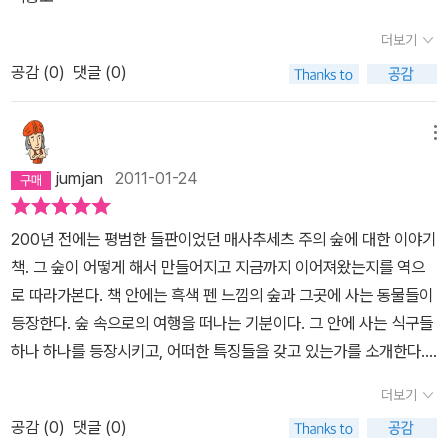
해하지는 못했겠지만 아이들은 이 책을 읽는 내내 행복해 보였다.숲
더보기
이 만들어지고 동물들이 늘어나는 것들을 보면서 말이다.
공감 (
0
)
댓글 (0)
메뉴
jumjan
2011-01-24
200년 전에는 평범한 들판이었던 매사추세츠 주의 숲에 대한 이야기
책. 그 숲이 어떻게 해서 만들어지고 지금까지 이어져왔는지를 역으
로 따라가본다. 책 안에는 흑색 펜 느낌의 숲과 그곳에 사는 동물들이
등장한다. 숲 속으로의 여행을 떠나는 기분이다. 그 안에 사는 식구들
하나 하나를 등장시키고, 어떠한 특징들을 갖고 있는가를 소개한다.
서로에게 먹이가 되고, 또 그 먹이를 바탕으로 살아가면서, 다른 상위
더보기
의 동물의 먹이가 되는 그러한 자연의 순환구조를 통해 더 숲이 강해
공감 (
0
)
댓글 (0)
지고 확장되어 진다는 것을 느낄 수 있다.스트로부스잣나무에 대한