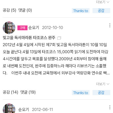
다. 우리가 쓰는 말도 숲에서 태어났고, 밥옷집 모두 숲에서 비롯한다.
더보기
단체, '주호민 아들 학대 혐의' 특수교사 무죄 탄원https://n.news.n
딱거린다. 무엇을 하려는 삽질이고, 시골은 돈을 어디다 쏟아붓는지
숲을 품는 이야기와 살림을 헤아리기에 누구나 눈부시다.#不完全な
공감 (
5
)
댓글 (0)
aver.com/mnews/article/001/0016069473?sid=102특수교
알쏭하지만, 이런 일이 끝없다. ‘삽질나라’는 이명박 혼자서 하지 않았
司書 #靑木海靑子ㅍㄹㄴ글 : 숲노래·파란놀(최종규). 낱말책과 노
사 고소 후폭풍…주호민 '갑질 학부모로 나락'https://n.news.nave
다. 김대중·노무현·문재인도 삽질나라였고, 김영삼·박근혜도 삽질나
래를 쓴다. 숲을 품은 시골에서 산다. 살림을 짓는 하루를 가꾼다. 《열
r.com/mnews/article/018/0006292768?sid=102주호민 '모
라였다. 누가 우두머리에 앉든 온나라가 구석구석 삽질로 돈벌이를
순오기
2012-10-10
메뉴
두 달 소꿉노래》, 《풀꽃나무 들숲노래 동시 따라쓰기》, 《새로 쓰는 말
든 언론이 날 두들겨 팼다'…논란 후 첫 심경 고백https://n.news.na
한다. 아이하고 기스락숲을 걷는다. 조금 돌더라도 부릉길 아닌 샛길
밑 꾸러미 사전》, 《미래세대를 위한 우리말과 문해력》, 《들꽃내음 따
빛고을 독서마라톤 타조코스 완주
ver.com/mnews/article/053/0000058661?sid=102주호민,
로 가서 멧새노래를 듣는다. 저녁에는 다시 비가 온다. 《숲은 어떻게
라 걷다가 작은책집을 보았습니다》, 《우리말꽃》, 《쉬운 말이 평화》,
2012년 4월 4일에 시작된 제7회 빛고을 독서마라톤이 10월 10일
발달장애 대안학교 만든다 “내년 개교 예정”https://m.entertain.n
만들어지는가》를 되읽는다. 이 책을 처음 만나던 스무 해쯤 앞서를 떠
《곁말》, 《책숲마실》, 《우리말 수수께끼 동시》, 《시골에서 살림 짓는
오늘 끝난다.4월 13일에 타조코스 15,000쪽 읽기에 도전하여 마감
aver.com/home/article/144/0001120062+방첩사 49년 만에
올린다. 그때나 이때나 우리나라는 아직 이만큼 글그림을 여미어서
즐거움》, 《이오덕 마음 읽기》를 썼다. blog.naver.com/hbooklov
4시간여를 앞두고 목표를 달성했다.2009년 4회부터 참여해 올해
해체…방첩·수사·보안 기능 분산 이관(종합)https://n.news.naver.
선보이기 어렵다. 글꾼도 그림꾼도 온통 서울·큰고장에 사는걸. 시골
e+[속보]해군 부사관, 함정 훈련 중 사망…머리에 출혈https://n.ne
로 네번째 도전인데, 완주에 집중하느라 해마다 리뷰쓰기는 소홀했
com/mnews/article/001/0016131426?rc=N&ntype=RANK
빛을 머금고서 숲빛을 노래하는 살림을 지을 줄 모르는 채 어떻게 ‘숲
ws.naver.com/article/079/0004154859?type=breakingne
다. 이번주 내내 오전에 교육청에서 외부강사 역량강화 연수로 빡센
ING尹, 구치소 방 3개를 혼자?…법무부 '특혜 없다' 독방 첫 공개htt
글·숲그림’을 펼 수 있을까? ‘서울에서 살며 새를 보는 책’은 꽤 나오
ws선관위 “투표용지 부족했던 투표소 전국 50곳… 투표 중지된 곳
일정에 사흘째 되니 몸도 힘들고혹시라도 완주를 못할까봐 오늘 밤은
ps://n.news.naver.com/mnews/ranking/article/001/001613
지만, ‘시골에서 아이랑 살림을 지으면서 새랑 이웃하는 책’은 여태 못
더보기
22곳”https://n.news.naver.com/article/023/0003980436?
세밀화 모임엔 나가지 않았는데, 다행이 일찍 마무리를 했다. 4월
1513?ntype=RANKING'한국이 다 훔쳐갔다' 일본 분노 폭발하더
본다. 겉으로만 훑으면 알맹이를 모르게 마련이다.#How the Fores
공감 (
14
)
댓글 (19)
cds=news_media_pc&type=editn주병기 공정위원장, 6·3 지선
13일, <나는 코끼리였다>를 시작으로 10월 10일 <무등산 역사길이
니…8월 신품종 권리보호 기관 출범https://n.news.naver.com/a
t Grew #WilliamGJaspersohn #ChuckEckartㅅㄴㄹ※ 글쓴이
서울 선거 결과 비판 SNS 논란https://n.news.naver.com/mne
내게로 왔다>로 마무리된 독서마라톤!독서기록에는 어린이 책과 그
rticle/277/0005774550?ntype=RANKING[단독] 아파트 쓰
숲노래(최종규) : 우리말꽃(국어사전)을 씁니다. “말꽃 짓는 책숲, 숲
ws/article/001/0016121608?sid=101[단독] 오세훈, 성수동서
림책도 있고, 한 권을 다 끝내지 않고 읽은 쪽수만 기록한 책도 있지만
레기함에서 발견된 선거물품…선관위 관리 부실 논란 확산https://n.
순오기
2012-06-11
메뉴
노래”라는 이름으로 시골인 전남 고흥에서 서재도서관·책박물관을