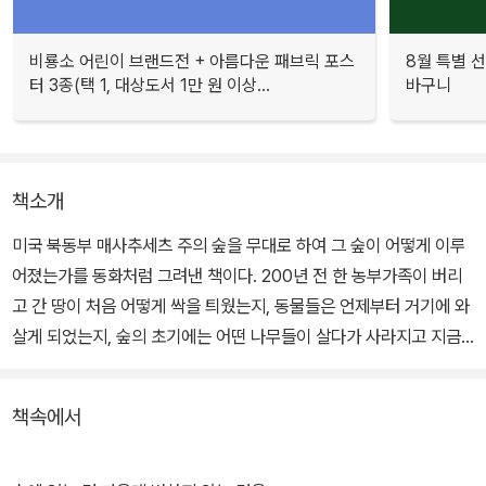
비룡소 어린이 브랜드전 + 아름다운 패브릭 포스
8월 특별 선
터 3종(택 1, 대상도서 1만 원 이상...
바구니
책소개
미국 북동부 매사추세츠 주의 숲을 무대로 하여 그 숲이 어떻게 이루
어졌는가를 동화처럼 그려낸 책이다. 200년 전 한 농부가족이 버리
고 간 땅이 처음 어떻게 싹을 틔웠는지, 동물들은 언제부터 거기에 와
살게 되었는지, 숲의 초기에는 어떤 나무들이 살다가 사라지고 지금
은 어떤 나무들이 살고 있는지가 자세하게 이야기된다.
책속에서
숲의 일생을 소개하는 글 옆에는 미국에서 활발하게 활동하고 있는
척 에카르트의 그림이 실려있다. 흑백의 세밀화로 정성스럽게 그린