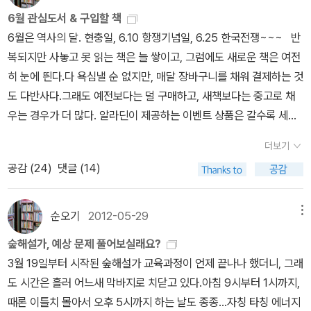
도 정원오 이겼다…1700여표 ‘우위’ [서울N]https://n.news.nave
총 82권을 등록했다. 접힌 부분 펼치기 ▼ 펼친 부분 접기 ▲ 4/
news.naver.com/mnews/article/087/0001198153?sid=16
꾸립니다. ‘보리 국어사전’ 편집장을 맡았고, ‘이오덕 어른 유고’를 갈
6월 관심도서 & 구입할 책
r.com/article/016/0002652567선관위 '투표용지 모자라 더 보
13 나는 코끼리였다 역도선수 장미란을 닮은 정우성은 코끼리처럼
2‘호르무즈 첫 통과’ 韓 유조선, 봉쇄 102일 만에 울산 도착https://
무리했습니다. 《우리말꽃》, 《미래세대를 위한 우리말과 문해력》, 《쉬
6월은 역사의 달. 현충일, 6.10 항쟁기념일, 6.25 한국전쟁~~~ 반
낸 투표소 67곳…송파에만 15곳'https://n.news.naver.com/mn
뚱뚱하고 틱장애를 갖고 있어 왕따 당하는 6학년 소년이다. 우성의
n.news.naver.com/article/023/0003981254+'대장동·대북송
운 말이 평화》, 《곁말》, 《곁책》, 《새로 쓰는 말밑 꾸러미 사전》, 《새
복되지만 사놓고 못 읽는 책은 늘 쌓이고, 그럼에도 새로운 책은 여전
ews/ranking/article/001/0016122460?ntype=RANKING'용
머릿속에는 바오밥 녀석이 살고 있어 아무때나 이상한 소리를 낸다.
금' 손대는 법무부… '조작기소 특검' 밑작업 되나https://n.news.na
로 쓰는 비슷한말 꾸러미 사전》, 《새로 쓰는 겹말 꾸러미 사전》, 《새
히 눈에 띈다.다 욕심낼 순 없지만, 매달 장바구니를 채워 결제하는 것
지 없다' 단톡방 아우성인데…선관위 관계자 '충격' 답변https://n.ne
우성은 자신을 따돌린 아이들을 찾아다니며 복수를 한 형 때문에 전
ver.com/mnews/article/469/0000935781?sid=102증거보
로 쓰는 우리말 꾸러미 사전》, 《책숲마실》, 《우리말 수수께끼 동시》,
도 다반사다.그래도 예전보다는 덜 구매하고, 새책보다는 중고로 채
ws.naver.com/article/437/0000494766+美, 쿠바 대통령 부
학을 하고 부모님과 떨어져 형과 같이 지낸다. 형은 열일곱 살이 많고
전 대상 '투표용지 상자' 폐기돼…선관위 '인멸 의도 없었다'https://
《우리말 동시 사전》, 《우리말 글쓰기 사전》, 《이오덕 마음 읽기》, 《시
우는 경우가 더 많다. 알라딘이 제공하는 이벤트 상품은 갈수록 세련
부 제재…카스트로 일가도 대상https://n.news.naver.com/mne
우성의 다이어트를 위해 엄격히 관리하지만, 우성은 형이 없는 틈에
n.news.naver.com/article/001/0016131813한성숙, 재산 250
골에서 살림 짓는 즐거움》, 《마을에서 살려낸 우리말》, 《읽는 우리말
되고 멋지다.덕분에 지름신 강림을 막지 못하고 달콤한 유혹에 굴복
ws/article/015/0005295205?sid=104쿠바 가면 이제 현금만
치킨과 피자를 시켜먹는다. 우성은 밥이나 축내는 돼지처럼 살지 말
억원 신고…주택 2채·오피스텔·주식 등 보유https://n.news.naver.
더보기
사전 1·2·3》 들을 썼습니다. blog.naver.com/hbooklove
하지만.ㅠ투명 텀블러는 정말 예뻤지만, 파란색 하나로 족하다 최면
써야 하나…마스터·비자카드 결제 중단https://n.news.naver.co
고 미래도 생각하라는 형의 잔소리에 전생에 죄를 지어 틱을 하는 멍
com/mnews/article/001/0016133908?rc=N&ntype=RANK
공감 (
24
)
댓글 (14)
걸며 꿋꿋이 버텼다.^^그 하나도 막내가 와서 보곤 홀딱 반해 기숙사
m/mnews/article/001/0016120748?sid=104“투표하는 오늘,
충이가 되었나 상상한다. 전생사이트에 가입해 국제전화로 헤르메스
ING
로 가져갔다. 잘 쓰고 있겠지... 6월 1일부터 시작된 Summer Speci
쿠바는 '수능' 취소됐다”…정치 실패가 만든 '국가의 민낯'https://n.n
와 대화하면서 아홉 번의 전생체험을 하게 된다. 우성의 전생은 제비,
al 순면 반팔 셔츠는 거부할 수 없을 거 같다. 으~~~~ 접힌 부분 펼
ews.naver.com/mnews/article/030/0003433931?sid=10
순오기
2012-05-29
메뉴
대나무, 엉겅퀴, 쥐, 까마귀, 나비, 소, 개, 코끼리로 한 생을 마감하면
치기 ▼ 펼친 부분 접기 ▲ 검정 셔츠를 받으려면 대상도서 포함 5
4‘열성 지지층’ 아닌 ‘심판자’였다…서울시장 선거에서 ‘민주당 불신’
서 '인간이 되는 것'을 간절히 원했다는 걸 깨닫는다. 그렇게 원하던
숲해설가, 예상 문제 풀어보실래요?
만원을 채워야 한다. 선착순 증정이라 떨어지기 전에 얼른 주문해야
드러낸 20·30 여성들https://n.news.naver.com/article/032/0
인간이 되었는데 돼지처럼 산다는 건 말이 안되지 않는가? 자신을 돌
3월 19일부터 시작된 숲해설가 교육과정이 언제 끝나나 했더니, 그래
될 거 같아, 몇 권 관심가는 걸 골라보면.... 내가 좋아하는 어린
003450229
아보게 된 우성은, 어려서 머리를 쓰다듬으며 책을 읽어주던 '엉아'가
도 시간은 흘러 어느새 막바지로 치닫고 있다.아침 9시부터 1시까지,
이 책도 빼놓을 수 없다. 우리나라 최고의 그림책 작가로 회자되는 홍
....우성이 태어나 열일곱 살에 아빠가 되어야 했던 형, 그의 빛나는 인
때론 이틀치 몰아서 오후 5시까지 하는 날도 종종...자칭 타칭 에너지
성찬 님, 우리집엔 단군신화와 집짓기, 땅속 나라 도둑 괴물과 난중일