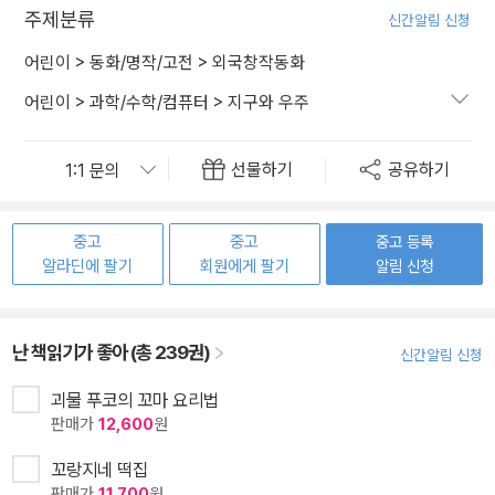
주제분류
신간알림 신청
어린이
>
동화/명작/고전
>
외국창작동화
어린이
>
과학/수학/컴퓨터
>
지구와 우주
선물하기
공유하기
중고
중고
중고 등록
알라딘에 팔기
회원에게 팔기
알림 신청
난 책읽기가 좋아 (총 239권)
신간알림 신청
괴물 푸코의 꼬마 요리법
판매가
12,600
원
꼬랑지네 떡집
판매가
11,700
원