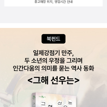
문희 작가가 그려낸 난설헌은 어떤 모습일지 두근두근 기대가 된
중고매장 위치, 영업시간 안내
할아버지댁을 떠나는데, 나중에 외할아버지가 돌아가신 후 그 마음을
다. 난설헌을 알기 위해 같이 보면 좋을 책~ 5권은 읽고 소장했지만
헤아리게 된다는 내용인데 너무나 평범하게 읽히는 내용이라 아쉬웠
나머지 3권은 사고 싶다. 백수의 주머니를 좀 채우려면 리뷰라
던 책이다.수지 모건스턴 <박물관은 지겨워>아이들을 데리고 박물
도 열심히 써야 될 거 같은데....생각처럼 될지는 모르겠다.그래도 알
관, 미술관에 가본 부모들은 한번이라도 이런 생각을 해봤을까? 살아
라딘 '명사가 추천하는 이달의 좋은 어린이 책' 리뷰는 꼭 쓴다.2월 추
움직이는 것들에 더 관심이 많은 아이들, 그리고 아이들의 의사는 안
천도서는 이름만 들어도 '와아~' 소리가 절로 나올 작가들이다. <브
중에도 없이 꾸역꾸역 박물관으로 데리고 가며 흐뭇해하는 부모. 아
레히트의 어린이 십자군> 베르톨트 브레히트 / 새터'세익스피어 이후
이들의 심리를 어찌 이렇게 잘 써 놓았는지. 수백년 전에도 있었고 지
가장 중요한 극작가로 평가받는 베르톨트 브레히트, 국내에서 1989
금도 그대로 있고 앞으로도 그 자리에 그대로 있을 그런 구닥다리 물
년까지 사회주의자라는 명목으로 금서 조치되었다가, 해금된 후로는
건들은 관심 없다면서 이번엔 아이가 부모를 자기만의 박물관으로 안
극작가이면서 뛰어난 서정시인으로 아낌없는 사랑을 받은 현대 시문
내한다. 대체 어떤 박물관일까?수지 모건스턴 <공주는 등이 가려워>
학의 역사에서 결코 빼놓을 수 없는 작가다.'라는 설명만으로도 접근
수지 모건스턴의 작품에는 공주가 자주 등장한다. 어린이책은 아니지
하기 어려운 작가라 기가 팍 죽는데, 문학을 공부할 때 교수님의 강의
만 <딸에게 주는 편지>를 쓴 것을 봐도 작가는 아마 같은 여성들에게
를 듣고 감히 범접하기 어려운 영역이라 생각했었다. 그래도 이 책은
하고 싶은 말이 많은 것으로 생각된다.공주가 결혼할 상대를 찾는데
접근할 수 있을 거 같아 장바구니에 담는다. <우체국 도둑 놈!
조건은 단 하나. 자기의 등이 가려울 때 긁어줄 사람이면 된다. 말을
놈! 놈!> 크리스티네 뇌스틀링거 / 개임나무영화 놈놈놈이 생각나는
돌려서 한것도 아니고 그대로 등 좀 긁어달라고 하는데 그것을 해주
제목이지만, 크리스티네 뇌스틀링거는 정말 대단한 작가다.내가 읽은
는 남자가 좀처럼 나타나지 않는다. 다른 조건들은 훌륭하면서.결혼