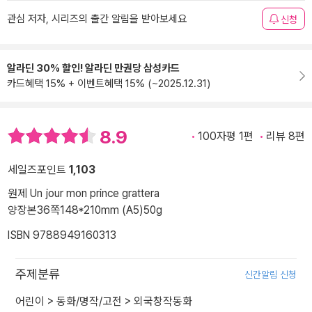
관심 저자, 시리즈의 출간 알림을 받아보세요
신청
알라딘 30% 할인! 알라딘 만권당 삼성카드
카드혜택 15% + 이벤트혜택 15% (~2025.12.31)
8.9
100자평 1편
리뷰 8편
세일즈포인트
1,103
원제 Un jour mon prince grattera
양장본
36쪽
148*210mm (A5)
50g
ISBN 9788949160313
주제분류
신간알림 신청
어린이
>
동화/명작/고전
>
외국창작동화