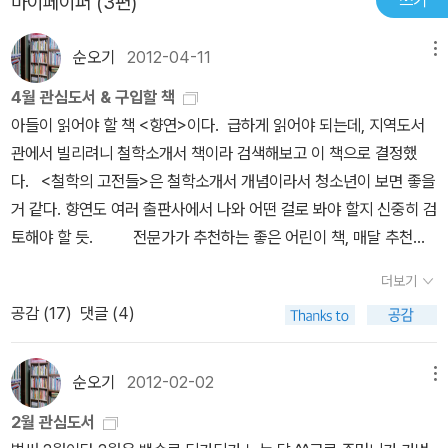
쓰기
마이페이퍼 (3편)
기름처럼 이질적으로 떠다니는 사이만 될 뿐이다. 그런 경우가 있다.
말은 벽에 부딪혀 되돌아와 내 가슴을 공허하게 때리고, 변죽만 울리
순오기
2012-04-11
메뉴
다 정작 내보이고 위로받고 싶은 곳은 쓸쓸하게 혼자 남아있는 그런
4월 관심도서 & 구입할 책
경우가 있다. 가려운 곳이 어딘지 말하는 지혜도, 또 그곳을 눈치채고
아들이 읽어야 할 책 <향연>이다. 급하게 읽어야 되는데, 지역도서
긁어줄 수 있는 지혜도 겸비하면 좋겠다. 등이 가려운 공주가 마음에
관에서 빌리려니 철학소개서 책이라 검색해보고 이 책으로 결정했
맞는 왕자를 만날 수 있었던 곳은 다른 곳이 아니라 책방이다. 역시 가
다. <철학의 고전들>은 철학소개서 개념이라서 청소년이 보면 좋을
치관이 같고 같은 곳을 바라볼 수 있는 사람이 인생의 동반자로 적합
거 같다. 향연도 여러 출판사에서 나와 어떤 걸로 봐야 할지 신중히 검
하다. 겉멋보다는 내면이 꽉 찬 사람을 만나, 같은 곳을 바라보며 서로
토해야 할 듯. 전문가가 추천하는 좋은 어린이 책, 매달 추천중
의 가려운 곳을 시원하게 긁어주며 살기를, 세상의 험난한 바다를 헤
에서도 몇 권은 꼭 사게 된다.이 달에는 숲해설 공부를 하고 있으니 <
쳐나갈 딸들을 보며 나의 염려와 바람은 끊이지 않을 것 같다.
더보기
신기한 동물에게 배우는 생태계>는 꼭 살 것 같고,학교 아이들을 위
공감 (
17
)
댓글 (4)
해서는 <똑똑한 어린이 어휘교과서>와 <욕쟁이 찬두>나<우리집엔
형만 있고 나는 없다> <먼클 트록> <내 동생은 렌탈 로봇> 중에서 2
~3권 쯤... 3월부터, 초등 방과후학교에 다시 출강하니까 어린
순오기
2012-02-02
메뉴
이 신간도서에 관심을 더 많이 갖게 된다.최근 아이들과 <캡슐 마녀
2월 관심도서
의 수리수리약국>을 재밌게 읽었는데, 비룡소 신간도서 안내 메일을