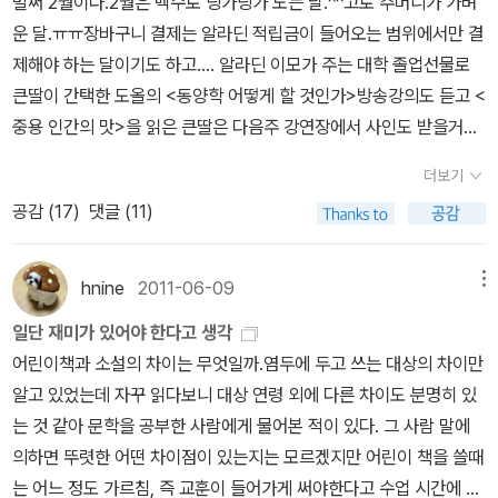
벌써 2월이다.2월은 백수로 딩가딩가 노는 달.^^고로 주머니가 가벼
받고 관심이 확 쏠린다. 왜냐면 내가 수업하는 1~2반 교실에 우리 책
운 달.ㅠㅠ장바구니 결제는 알라딘 적립금이 들어오는 범위에서만 결
을 꽂아두는데, 3~4월은 '학교, 선생님, 친구, 책, 도서관' 등과 관련
제해야 하는 달이기도 하고.... 알라딘 이모가 주는 대학 졸업선물로
된 책을 몽땅 꽂았다. 이 책도 캡슐마녀와 더불어 아이들이 좋아 할 거
큰딸이 간택한 도올의 <동양학 어떻게 할 것인가>방송강의도 듣고 <
라는 확신이 들었다.^^ 호기심 많고 장난기 넘치는 남자아이의 시선
중용 인간의 맛>을 읽은 큰딸은 다음주 강연장에서 사인도 받을거란
으로 학교생활을 실감 나게 그려낸 「빅 네이트」 시리즈 1권 『교실은
다. ^^ 도올 책을 읽은 건 없지만, 예전에 방송에서 노자 강의할 때 시
내가 접수한다!』이 시리즈는 만화가이자 작가인 링컨 퍼스가 쓴 동화
더보기
청했다.그래도 책은 그닥 땡기지 않았는데, 우리딸은 도올을 읽고 만
로 “내 아이의 생활을 엿보는 기분”, “책읽기 싫어하는 아이에게 책
공감 (
17
)
댓글 (11)
나다. 예비대학생인 아들은 책선물도 '엄마 맘대로 해~'라고 답
을 재미있게 끝까지 읽을 수 있는 성취감을 준 책” 이라는 리뷰를 받
해서 내가 골랐다.전남대생이 될 거니까, 김상봉 교수님 책을 간택했
으며 미국에서 39주간 뉴욕타임스 베스트셀러에 오른 바 있습니다.
다~ ^^김용철 변호사 강연할 때 사회보신 교수님께 우리아들이 교수
hnine
2011-06-09
메뉴
그리고, 내가 좋아하는 수지 모건스턴 '엠마' 시리즈에 눈이 반짝!@@
님 제자로 갈지도 모른다고 했었는데... 아들은 철학과보다는 심리학
무한 신뢰하는 '사계절출판사'에서 나온 수지 모건스턴도
일단 재미가 있어야 한다고 생각
과를 가고 싶어했는데, 성적에 맞추다 보니 정외과를 가게 됐지만,김
보이고, 보물창고, 크레용 하우스, 바람의 아이들, 문학동네어린이, 시
어린이책과 소설의 차이는 무엇일까.염두에 두고 쓰는 대상의 차이만
상봉 교수님 강의를 들을 기회는 있겠지~ ^^ 고딩막내 국어선
공주니어, 웅진~~ 등등, 수지 모건스턴 책을 내려고 출판사 간 경쟁
알고 있었는데 자꾸 읽다보니 대상 연령 외에 다른 차이도 분명히 있
생님이 읽으면 좋겠다고 추천한 책 2권, 솔제니친의 '이반 데니소비
이 치열한가? ^^내가 읽은 건 몇 권 안되는데, 국내에 출판된 책은 무
는 것 같아 문학을 공부한 사람에게 물어본 적이 있다. 그 사람 말에
치 수용소의 하루'언제였던가, 아마도 32~3년 전 쯤?퇴근해서 집에
지 많네~~~~ 어쨋든, 내가 소장한 수지 모건스턴 책
의하면 뚜렷한 어떤 차이점이 있는지는 모르겠지만 어린이 책을 쓸때
오니 내가 모아 두었던 신문에서 잘라낸 기사와 기타 등등 잡동사니
은 요거 뿐인데.... <== 요 2권은 있는 줄 알았는데 없네, 내가 착
는 어느 정도 가르침, 즉 교훈이 들어가게 써야한다고 수업 시간에 배