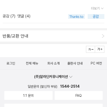
종이들을 몽땅 고물상에 팔아치웠다.울고불고 난리치며 그 밤에 고물
각했나? ㅜㅜ수지 모건스턴 전작주의자가 되려면 읽어야 할 책이 무
웠다고 했다. 끄덕끄덕 했는데, 국내 작가의 어린이책과 외국 작가의
상에 가서 다시 찾아와서도 정리를 안 하고결혼할 때 그 보따리를 끌
더보기
궁무진... ^^중학생들이 읽기 좋은 수지 모건스턴도 출강하는 중학교
어린이책들을 읽다 보면 확실히 우리 나라 어린이책들은 그 가르침이
고 왔더랬다.그런데 지금도 그대로 처박혀 있다. 그 잡동사니 기사들
공감 (
7
)
댓글 (4)
아이들을 위해 몇 권 찜! 토요일에 중학교는 2차시 수업하는데, 다 함
라는 것이 너무 드러난다. 재미를 앞서는 경우도 많다. 조금 읽어나가
에 솔제니친 기사가 있었다.그 내용은 자세히 기억나지 않지만, 거기
께 시작하고 끝나서 좋다.토론에 참여하거나 발표를 잘 안해서 먼저
다 보면 그만 읽어도 어떻게 끝날지, 무엇을 가르치려고 하는 것인지
에 그가 있었다는 건 분명히 기억한다.내게 솔제니친은 그렇게 각인
발표하면 빌리고 싶은 책을 선택하게 했더니'저요, 저요!' 손을 번쩍
어른의 입장에서는 다 보여서 흥미가 떨어지기도 한다. 반면 우리 나
되었다.ㅠㅠ 이미지도 안 뜨고 절판이라 중고에 나온 걸 캡처한 황석
반품/교환 안내
드는 귀여운 중학생! ㅋㅋ
라에서 인기있는 외국 작가들의 책을 보면 어른인 내가 봐도 그 결말
영 북한 방문기 '거기 사람이 살고 있었네'중고가에 택배비까지 정가
이 금방 눈에 보이지 않는다. 가르침도 있지만 일단 재미가 있다. 일반
의 두배가 넘는다. 도서관에 있나 확인해보고 없으면... 2월 어머니독
화의 오류를 범하고 있는지 알겠지만 그래도 현재까지 나의 생각은
서회 토론도서로 선정된 <난설헌> 최문희 / 다산책방제1회 혼불문학
그렇다. 말로 가르칠 때에도 그것이 너무 앞서서 드러나면 효과가 떨
상 수상작이다.2007년 12월 8일 방송된 'KBS 한국사전- 난설헌
로그인
전체 메뉴
회사 소개
출판사 안내
PC 버전
어지는 법인데 하물며 재미있자고 읽는 책에서야 말할 것도 없다. 책
편'에 의하면, '사임당은 결혼한 남자가 신부집에서 생활하는 '남귀여
은 일단 재미가 있어야 한다고, 결말이 너무 쉽게 짐작이 되면 안된다
가혼'이 일반적인 시대였고, 16세기 이후는 결혼 후 신부가 바로 시댁
(주)알라딘커뮤니케이션
고, 나는 그렇게 생각한다. 요며칠 읽은 어린이 책들에서도 그런 점이
에 들어가 생활하는 풍습으로 바뀌었다'고 한다. 그래서 친정에서 살
여실히 드러났다.최 나미 <바람이 울다 잠든 숲>엄마를 병으로 여의
1544-2514
일반문의 (발신자 부담)
았던 사임당과 다르게 난설헌은 시댁생활로 재능을 가두고 살아야 할
고 외할머니, 외할아버지 밑에서 지내는 주하. 외할머니는 잔소리꾼,
'조선 여성'으로 시대의 불운이었다고 한다. 이것이 바로 난설헌의 불
1:1 문의
FAQ
외할아버지는 무뚝뚝하기 이를데 없어 차라리 아빠 계신 서울로 돌아
행이요, 천재 시인을 일찍 보낸 우리의 슬픔이기도 하다. 77세의 최
가고 싶어한다. 외할아버지와 끝내 감정적인 벽을 허물지 못하고 외