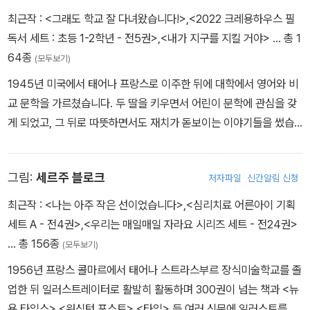
최근작 :
<그래도 학교 잘 다녀왔습니다!>
,
<2022 크레용하우스 필
독서 세트 : 초등 1-2학년 - 전5권>
,
<내가 지구를 지킬 거야>
… 총 1
64종
(모두보기)
1945년 미국에서 태어나 프랑스로 이주한 뒤에 대학에서 영어와 비
교 문학을 가르쳤습니다. 두 딸을 키우면서 어린이 문학에 관심을 갖
게 되었고, 그 뒤로 따뜻하면서도 재치가 돋보이는 이야기들을 썼습
니다. 토템 상, 크로너스 상, 베르나르 베르셀 상, 밀드레드 L. 배첼더
아너 상을 비롯해 수많은 상을 받았고, 2005년에는 프랑스 문화예술
그림:
세르주 블로크
저자파일
신간알림 신청
공로훈장을 받았습니다. 그동안 『조커, 학교 가기 싫을 때 쓰는 카드』
『엉뚱이 소피의 못 말리는 패션』 『내 생애 최고의 캠핑』 『심심해 대마
최근작 :
<나는 아주 작은 선이었습니다>
,
<심리치료 어른아이 기획
왕』 『0에서 10까지 사랑의 편지』 등 많은 어린이책에 글을 썼습니다.
세트 A - 전4권>
,
<우리는 매일매일 자라요 시리즈 세트 - 전24권>
… 총 156종
(모두보기)
1956년 프랑스 콜마르에서 태어나 스트라스부르 장식미술학교를 졸
업한 뒤 일러스트레이터로 활발히 활동하며 300권이 넘는 책과 <뉴
욕 타임스> <워싱턴 포스트> <타임> 등 여러 신문에 일러스트를 그