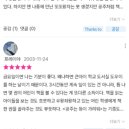
신의 등만 시원하게 긁어 주면 다른 건 아무 상관도 없다고 생각했는
었다. 하지만 맨 나중에 만난 또또왕자는 못 생겼지만 공주처럼 책도
데, 등이시원해지고 나서 그 왕자를 바라보니, 그 왕자는 너무나 멍청
좋아하고 등도 긁어 주었다.
했다. 공주가 좋아하는 책읽기를 싫어하는 것이었다. 이건 아니야! 공
더보기
주는 충격을 받았다. 자신의 등은 시원하게 긁어 주지만, 자신과 전혀
공감 (
1
)
댓글 (0)
맞지 않는 왕자랑 결혼할 수는 없는 일이라고 생각했지만, 그 이후에
도 공주의 등은 여전히 가려웠던 것이다. 어쩌면 좋을까?그러다가 공
메뉴
주는 자신처럼 책을 사랑하는 왕자를 만났다. 그 왕자를 만나면서 비
로소 공주는 행복함을 느꼈다. 그래서 그 왕자에게 자신의 등을 긁어
프레이야
2003-11-24
달라고 했다. 물론 그 왕자는 공주의 등을 정성을 다해 긁어 주었지만,
그렇게 시원하지는 않았다.그러나 공주는 행복했다. <그리고 두 사람
금요일이면 나는 기분이 좋다. 왜냐하면 큰아이 학교 도서실 도우미
은 깨닫게 되었다. 인생이란 서로의 가려운 어딘가를 긁어 주는 것이
를 하는 날이기 때문이다. 3시간동안 계속 일이 있는 건 아니라, 틈 나
라는 사실을!>이렇게 결말을 내고 있다. 제대로 맞는 인생의 동반자
면 몇 권의 어린이 책을 볼 수 있다는 게 또다른 소득이다. 책을 읽는
를 만난다는 것은 참 어려운 일이다. 그 기준은 어디에 맞춰야 가장 적
아이들을 보는 것도 흐뭇하고 우왕좌왕하고 있는 어린 학생에게 책
절할 것인가? 자신이 가장 필요로 하는 현실 문제를 가장 잘 해결해
한 권을 골라주는 것도 뿌듯하다. <공주는 등이 가려워>는 기증도서
줄 수 있는 사람? 물론 그것이 너무도 절실하지만 그것만으로는 곤란
책장을 분류, 정리하다 발견한 얇은 책이다. '난 책 읽기가 좋아' 시리
더보기
하다고 여기서는 말한다. 서로의 관심사가 비슷해야 하고, 또한 현실
즈였다. 일단 이 책의 작가 수잔 모건스턴의 기발하고 통통 튀는 발상