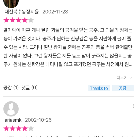
취 공주가 좋아하는 스타일과 내가 좋아하는 스타일을 비교하며 책을
대전복수동정지윤
2002-11-28
읽을수 있다. 초등학교 2~3학년 아이들에게 읽히면 좋은 책이다.
발가락이 마흔 개나 달린 괴물의 공격을 받는 공주. 그 괴물의 정체는
등이 가려운 것이다. 공주가 원하는 신랑감은 등을 시원하게 긁어 줄
수 있는 사람. 그러나 잘난 왕자들 중에는 공주의 등을 벅벅 긁어줄만
한 사람이 없다. 그런 왕자들은 지들 등도 남이 긁주지는 않을지... 공
주가 원하는 신랑감은 나타나질 않고 포기했던 공주는 서점에서 원하
던 신랑감을 찾는다. 결국 등을 시원하게 긁어 주는 신랑감이라는 것
더보기
은 공주와 생각이 같고 뜻이 같고 같은 가치관을 가진 사람을 뜻하는
공감 (
1
)
댓글 (0)
것이 아닐까 싶다. 외적인 조건보다는 나와 같은 눈으로 세상을 바라
보는 사람을 만나는 것이 중요하다는 내용이라는 생각이 든다. 놀부
마누라에게는 놀부가 최고의 신랑감일테니 말이다. 초록은 동색이고
메뉴
제눈에 안경이라는 말이 생각난다. 나와 같은 가치관을 가진 사람을
ariasmk
2002-10-26
만나는 것, 세상을 사는데 정말 중요한 일이라는 생각이 든다.