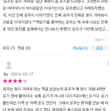
'공주는 등이 가려워.' 일단 제목이 좀 우스꽝스러웠다. 그러면서 귀여
운 여자아이의 어리광같은 이야기인지도 모르겠다고 지레짐작했는
데, 이건 진짜 공주의 이야기였다. 진짜 공주가 진짜로 등이 가려워서
괴로운 이야기였다.^^책읽기를 좋아하는 공주는 책 속에 나오는 진짜
로 멋진 왕자를 실제에서는 만나보지 못했다. 모두가 거만해 보였고
시시해 보였다. 언제나 멋진 진짜 왕자를 만날 수 있을까? 싶은 생각
더보기
을 하는데, 공주에게 심각한 문제가 생겼다. 등이 가려운 것이다. 그런
공감 (
1
)
댓글 (0)
데 아무리해도 손이 닿지 않았다. 얼마나 괴로웠던지, 공주는 자기의
등을 시원하게 긁어 줄 수 있는 왕자라면 무조건 좋다고 생각했다. 그
러나 그건 간단한 문제가 아니었다. 여러 왕자를 만나봤지만, 누구도
메뉴
공주의 등을 긁어 주려고 하지 않는 것이었다. 그 이유도 가지가지였
lily
2004-02-17
다. 모두들 자기 나름대로의 잣대대로, 자기의 기준대로, 자기의 방식
대로 하려고 하였다. 아무도 공주가 가장 필요로 하는 걸 공주의 방식
공주는 등이 가려워 라는 책을 읽었는데 공주가 왜 등이 가렵냐하면
대로 하려 들지 않았다. 그런데 어느날 공주의 등을 시원하게 긁어 주
모기 한테 물려서다. 보통 모기가 아니라 다리가40개인 모기다. 모기
는 왕자가 나타났다. 그는 공주가 말하자말자 단박에 아주 시원하게
물린데는 이쪽 손 저쪽 손도 안단다. 그래서 공주는 왕자를 만날 때 마
긁어준 것이었다. 이런저런 조건도 없이... 그런데 그런데... 공주는 자
다 등을 긁어 주세요, 라고 한다. 왕자들은 쑥스러워 등을 안 긁어 주