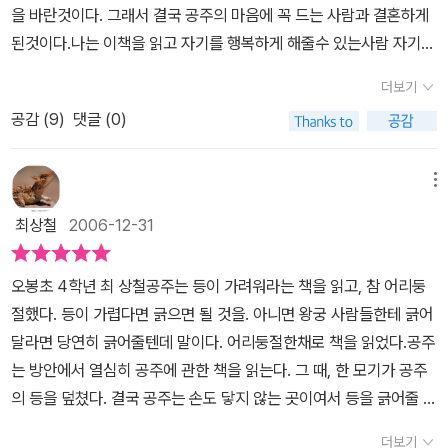
을 바란것이다. 그래서 결국 공주의 마음에 꼭 드는 사람과 결혼하게
된것이다.나는 이책을 읽고 자기를 행복하게 해줄수 있는사람 자기와
마음에 드는사람과 어울려야 된다는것을 깨달았다.
더보기
공감 (
9
)
댓글 (0)
메뉴
최상철
2006-12-31
오봉초 4학년 최 상철공주는 등이 가려워라는 책을 읽고, 참 어리둥
절했다. 등이 가렵다면 긁으면 될 것을. 아니면 왕궁 사람들한테 긁어
달라면 당연히 긁어줄텐데 말이다. 어리둥절한채로 책을 읽었다.공주
는 방안에서 열심히 공주에 관한 책을 읽는다. 그 때, 한 모기가 공주
의 등을 덮쳤다. 결국 공주는 손도 닿지 않는 곳이여서 등을 긁어줄 사
람이 필요했다. 공주는 만나는 사람마다 등을 긁어달라고 하였지만
더보기