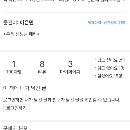
렸습니다. 2005년 미국 일러스트레이터 협회에서 수여하는 금메달
을 받았으며, 《나는 기다립니다…》로 2005년 바오바브상을, 《세상
옮긴이:
이은민
저자파일
신간알림 신청
을 뒤흔든 31인의 바보들》로 2007년 볼로냐 라가치상을 받았습니
다. 그린 책으로 《나는 기다립니다…》 《적》 《돌 씹어 먹는 아이》 《싸
<우리 선생님 폐하>
움에 관한 위대한 책》 등이 있습니다.
읽고 싶어요 2명
1
8
3
읽고 있어요 1명
100자평
리뷰
마이페이퍼
읽었어요 15명
이 책에 내가 남긴 글
로그인하면 내가 남긴 글과 친구가 남긴 글을 확인할 수 있습니다.
로그인하기
구매자 분포