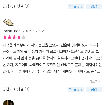
그들 모두 이상한 사람들이었다. 그 후에 공주는 자신의 등도 긁어줄
공감 (
3
)
댓글 (0)
줄 알고 마음씨도 좋은 매우 평범한 왕자를 만나 결혼하게 된다. 그렇
지만, 공주는 그 어느 부부보다 행복해 한다. 이 책을 읽고서 공주의
등이 가려운 것은 짝을 제대로 찾아주기 위해서 신이 준 선물이라는
메뉴
생각이 들었다. 등을 긁어주지 않는 사람들은 모두 소심하거나 이상
besttutor
2006-02-02
한 사람들이라는 조건이 있으며, 설사 긁어주더라도 그 동안의 사람
을 만나게 되어 그 사람의 마음을 쉽게 알 수 있었다. 그러한 이유로
이책은 제목부터가 나의 눈길을 끌었다. 단숨에 읽어버렸다. 도리취
공주는 아주 제대로 된 사람을 만나게 된다. 바로 자신의 가려운 곳을
공주는 모기에 물린 등이 가려워 긁으려고하자 오른손도 왼손도 그
서로 긁어줄 수 있는 한마디로 서로 지탱해주는 사람 말이다.
자리에 닿지 않자 등을 긁어줄 왕자와 결혼하려고한다.멋지지만 소심
한 왕자, 지적이며 과학적이고 조직적인 방법으로 문제를 해결하려는
왕자, 시를 좋아하지만 성의가 없는 왕자, 재미있는 이야기로 즐겁게
해 주지만 기계만 설명하는 왕자, 말을 아주 잘해서 오랫동안 이야기
더보기
해도 지루하지 않지만 믿을수 없는 왕자, 너무나 멋지고 등을 잘 긁어
공감 (
3
)
댓글 (0)
주지만 바보스럽고 책읽기를 싫어하는 왕자, 책읽기를 좋아하고 정성
을 다해 등을 긁어주는 왕자등을 만난다. 도리취 공주가 결혼하는 왕
자는 책읽기를 좋아하고 정성을 다해 등을 긁어주는 왕자이다. 도리
메뉴