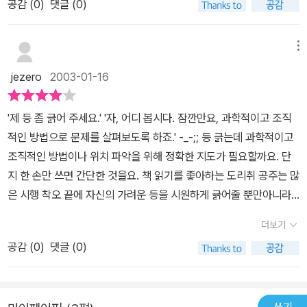
문제도 어느 정도는 해결해 줄 수 있는 사람이어야 한다고 말하고 있
공감 (
0
)
댓글 (0)
이 부럽다. 쉽고 재미있게 풀어주는 이야기 속에 담긴 얕지 않은 이야
다. 맞는 말이다.그러나 이런 생각까지 못 하더라도 아이들이 이 책을
기가 마음에 남는, 그렇게 기억에 남는 작가였다. 이 책은 세상 모든
읽고는 유쾌해질 것이다. 아마도 깔깔거리면서 읽지 않을까? 그렇게
공주, 이 세상의 딸들에게 주는 책이다. 하지만 인생을 사는 모든 어린
메뉴
우리의 기분을 기분좋게 해 주기만 해도 큰 소득이라고 생각한다.
이, 어른들이 보아도 웃다가 고개 끄덕일 책이다. 삽화도 기막히게 재
jezero
2003-01-16
치있다.이야기는 단순하고 집약적이다. 그리고 상징적이다. 책읽기를
좋아하는 공주는 손이 닿지않는 등부분에 물린 모기라는 괴물 때문에
'제 등 좀 긁어 주세요.' '자, 어디 봅시다. 잠깐만요, 과학적이고 조직
괴로워한다. 이 괴물은 하필 공주의 손이 닿지 않는 곳을 물어 고통을
적인 방법으로 문제를 살펴보도록 하죠.' -_-;; 등 긁는데 과학적이고
준다. 세상의 멋져보이는 - 멋지다고 스스로 생각하며 겉멋에 든 - 온
조직적인 방법이나 위치 파악을 위해 정확한 지도가 필요할까요. 단
갖 부류의 왕자들을 만나며 공주는 등을 긁어달라고 하지만 매번 실
지 한 손만 쓰면 간단한 것을요. 책 읽기를 좋아하는 도리취 공주는 많
망과 분노만 돌아온다. 어느 날, 책읽기를 좋아하는 공주는 마음을 달
은 시행 착오 끝에 자신의 가려운 등을 시원하게 긁어줄 뿐만아니라
래려 책방에 간다. 그 곳에서 만난 또또왕자는 단번에 공주가 가려워
책읽기 좋아하는 취미까지 같은 이상적인 왕자를 만나게 됩니다. 서
하는 곳을 선선하게 긁어주고 둘은 결혼해 행복하게 산다. 마지막 명
더보기
로 같은 곳을 바라보며 서로의 가려운 등을 긁어 줄 수 있는 상대를 만
구절, 인생은 서로 가려운 데를 긁어주는 것이라고...가치관이 같다는
공감 (
0
)
댓글 (0)
난다는건 굉장한 축복이 아닐까요…
건 함께 살아가야하는 사람들의 조건으로 가장 중요한 것 같다. 성격
은 오히려 다른 것이 분위기를 더 좋게 할 수 있다. 하지만 그 사람이
기본적으로 갖고 있는 생각, 가치를 두고 사는 부분이 다르다면 물과