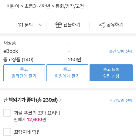
어린이
>
초등3~4학년
>
동화/명작/고전
선물하기
공유하기
새상품
-
eBook
-
출간 알림 신청
중고상품 (140)
250원
중고
중고
중고 등록
알라딘에 팔기
회원에게 팔기
알림 신청
난 책읽기가 좋아 (총 239권)
신간알림 신청
괴물 푸코의 꼬마 요리법
판매가
12,600
원
꼬랑지네 떡집